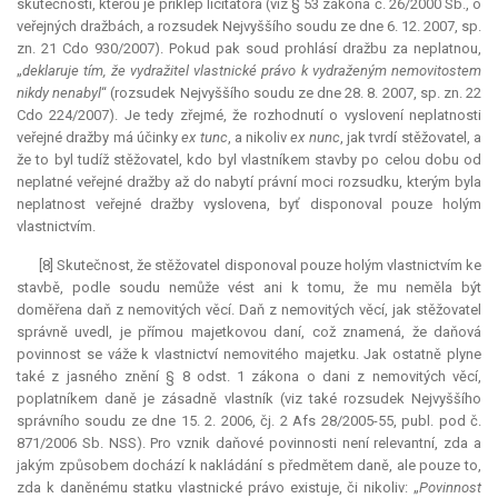
skutečnosti, kterou je příklep licitátora (viz § 53 zákona č. 26/2000 Sb., o
veřejných dražbách, a rozsudek Nejvyššího soudu ze dne 6. 12. 2007, sp.
zn. 21 Cdo 930/2007). Pokud pak soud prohlásí dražbu za neplatnou,
„
deklaruje tím, že vydražitel vlastnické právo k vydraženým nemovitostem
nikdy nenabyl
“ (rozsudek Nejvyššího soudu ze dne 28. 8. 2007, sp. zn. 22
Cdo 224/2007). Je tedy zřejmé, že rozhodnutí o vyslovení neplatnosti
veřejné dražby má účinky
ex tunc
, a nikoliv
ex nunc
, jak tvrdí stěžovatel, a
že to byl tudíž stěžovatel, kdo byl vlastníkem stavby po celou dobu od
neplatné veřejné dražby až do nabytí právní moci rozsudku, kterým byla
neplatnost veřejné dražby vyslovena, byť disponoval pouze holým
vlastnictvím.
[8] Skutečnost, že stěžovatel disponoval pouze holým vlastnictvím ke
stavbě, podle soudu nemůže vést ani k tomu, že mu neměla být
doměřena daň z nemovitých věcí. Daň z nemovitých věcí, jak stěžovatel
správně uvedl, je přímou majetkovou daní, což znamená, že daňová
povinnost se váže k vlastnictví nemovitého majetku. Jak ostatně plyne
také z jasného znění § 8 odst. 1 zákona o dani z nemovitých věcí,
poplatníkem daně je zásadně vlastník (viz také rozsudek Nejvyššího
správního soudu ze dne 15. 2. 2006, čj. 2 Afs 28/2005-55, publ. pod č.
871/2006 Sb. NSS). Pro vznik daňové povinnosti není
relevantní
, zda a
jakým způsobem dochází k nakládání s předmětem daně, ale pouze to,
zda k daněnému statku vlastnické právo existuje, či nikoliv: „
Povinnost