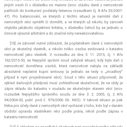
jiných osob či v důsledku
vis maioris
(srov. otázku daně z nemovitostí
patřících do konkursní podstaty řešenou rozsudkem čj. 8 Afs 33/2007-
47). Pro balancování, ve kterých z těchto situací je namístě daň z
nemovitých věcí vyměřit či doměřit, a ve kterých už nikoliv, by zároveň
chyběla jakákoliv objektivní kritéria, v důsledku čehož by se jednalo o
činnost výrazně arbitrární a do značné míry nerealizovatelnou.
[10] Je zároveň nutné zdůraznit, že poplatníkem daně z nemovitých
věcí je skutečný vlastník, a nikoliv toliko osoba evidovaná v katastru
nemovitostí jako vlastník. V rozsudku ze dne 5. 11. 2015, čj. 1 Afs
162/2015-50, se Nejvyšší správní soud zabýval situací, kdy byla daň z
nemovitostí doměřena osobě, která nemovitost nabyla na základě
absolutně neplatné kupní smlouvy (a jednalo se tedy o „
zrcadlový
“
případ k nyní projednávané věci). Soud v této situaci připomněl, že
výklad daňových předpisů musí zohledňovat skutečnost, že ne vždy je
zápis vkladu do katastru v souladu se skutečným stavem věcí (srov.
rozsudek Nejvyššího správního soudu ze dne 3. 2. 2005, čj. 2 Afs
94/2004-50, publ. pod č. 979/2006 Sb. NSS). V takové situaci je pak
třeba pro účely daně z nemovitých věcí vycházet z toho, kdo byl v daném
období opravdu vlastníkem věci podle práva, nikoli podle zápisu v
katastru nemovitostí.
[11] S ohledem na specifické okolnosti nyní projednávaného případu