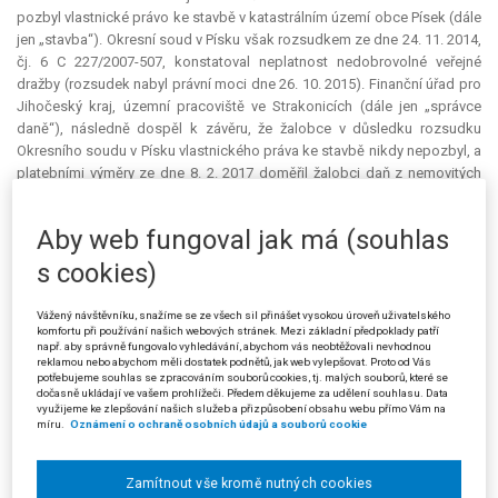
pozbyl vlastnické právo ke stavbě v katastrálním území obce Písek (dále
jen „stavba“). Okresní soud v Písku však rozsudkem ze dne 24. 11. 2014,
čj. 6 C 227/2007-507, konstatoval neplatnost nedobrovolné veřejné
dražby (rozsudek nabyl právní moci dne 26. 10. 2015). Finanční úřad pro
Jihočeský kraj, územní pracoviště ve Strakonicích (dále jen „správce
daně“), následně dospěl k závěru, že žalobce v důsledku rozsudku
Okresního soudu v Písku vlastnického práva ke stavbě nikdy nepozbyl, a
platebními výměry ze dne 8. 2. 2017 doměřil žalobci daň z nemovitých
věcí za zdaňovací období roku 2014 (ve výši 35 949 Kč) a 2015 (ve výši
35 949 Kč). Žalovaný zamítl dne 15. 9. 2017 žalobcovo odvolání a
Aby web fungoval jak má (souhlas
napadená rozhodnutí správce daně potvrdil.
s cookies)
Proti rozhodnutí žalovaného podal žalobce žalobu ke Krajskému
soudu v Českých Budějovicích (dále jen „krajský soud“), který ji v záhlaví
Vážený návštěvníku, snažíme se ze všech sil přinášet vysokou úroveň uživatelského
uvedeným rozsudkem zamítl. Konstatoval, že určení neplatnosti veřejné
komfortu při používání našich webových stránek. Mezi základní předpoklady patří
dražby má účinky
ex tunc
, neboť neplatná dražba nebyla způsobilá
např. aby správně fungovalo vyhledávání, abychom vás neobtěžovali nevhodnou
reklamou nebo abychom měli dostatek podnětů, jak web vylepšovat. Proto od Vás
vyvolat zamýšlené právní následky. Žalobce proto vlastnické právo ke
potřebujeme souhlas se zpracováním souborů cookies, tj. malých souborů, které se
stavbě nikdy nepozbyl. Po určitou dobu mu sice bylo bráněno v
dočasně ukládají ve vašem prohlížeči. Předem děkujeme za udělení souhlasu. Data
využijeme ke zlepšování našich služeb a přizpůsobení obsahu webu přímo Vám na
uskutečňování plného panství nad nemovitostí, to však nebránilo tomu,
míru.
Oznámení o ochraně osobních údajů a souborů cookie
aby byl nadále poplatníkem daně, neboť § 8 zákona č. 338/1992 Sb., o
dani z nemovitých věcí, označuje za poplatníka toliko „
vlastníka
“
zdanitelné stavby nebo zdanitelné jednotky a dále nespecifikuje, že by
Zamítnout vše kromě nutných cookies