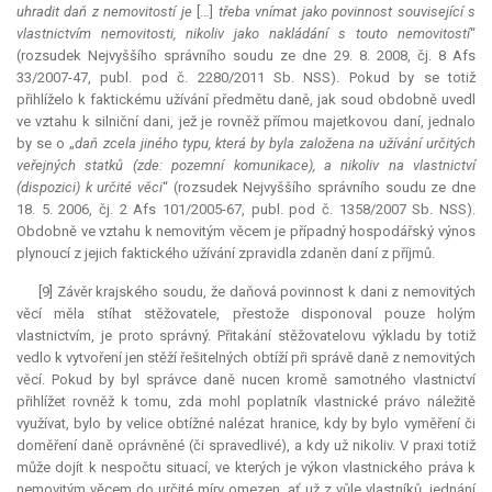
uhradit daň z nemovitostí je
[…]
třeba vnímat jako povinnost související s
vlastnictvím nemovitosti, nikoliv jako nakládání s touto nemovitostí
“
(rozsudek Nejvyššího správního soudu ze dne 29. 8. 2008, čj. 8 Afs
33/2007-47, publ. pod č. 2280/2011 Sb. NSS). Pokud by se totiž
přihlíželo k faktickému užívání předmětu daně, jak soud obdobně uvedl
ve vztahu k silniční dani, jež je rovněž přímou majetkovou daní, jednalo
by se o „
daň zcela jiného typu, která by byla založena na užívání určitých
veřejných statků (zde: pozemní komunikace), a nikoliv na vlastnictví
(dispozici) k určité věci
“ (rozsudek Nejvyššího správního soudu ze dne
18. 5. 2006, čj. 2 Afs 101/2005-67, publ. pod č. 1358/2007 Sb. NSS).
Obdobně ve vztahu k nemovitým věcem je případný hospodářský výnos
plynoucí z jejich faktického užívání zpravidla zdaněn daní z příjmů.
[9] Závěr krajského soudu, že daňová povinnost k dani z nemovitých
věcí měla stíhat stěžovatele, přestože disponoval pouze holým
vlastnictvím, je proto správný. Přitakání stěžovatelovu výkladu by totiž
vedlo k vytvoření jen stěží řešitelných obtíží při správě daně z nemovitých
věcí. Pokud by byl správce daně nucen kromě samotného vlastnictví
přihlížet rovněž k tomu, zda mohl poplatník vlastnické právo náležitě
využívat, bylo by velice obtížné nalézat hranice, kdy by bylo vyměření či
doměření daně oprávněné (či spravedlivé), a kdy už nikoliv. V praxi totiž
může dojít k nespočtu situací, ve kterých je výkon vlastnického práva k
nemovitým věcem do určité míry omezen, ať už z vůle vlastníků, jednání