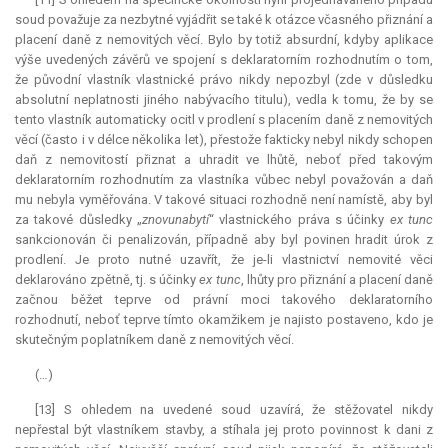
soud považuje za nezbytné vyjádřit se také k otázce včasného přiznání a
placení daně z nemovitých věcí. Bylo by totiž
absurdní
, kdyby aplikace
výše uvedených závěrů ve spojení s deklaratorním rozhodnutím o tom,
že původní vlastník vlastnické právo nikdy nepozbyl (zde v důsledku
absolutní neplatnosti jiného nabývacího titulu), vedla k tomu, že by se
tento vlastník automaticky ocitl v prodlení s placením daně z nemovitých
věcí (často i v délce několika let), přestože fakticky nebyl nikdy schopen
daň z nemovitostí přiznat a uhradit ve lhůtě, neboť před takovým
deklaratorním rozhodnutím za vlastníka vůbec nebyl považován a daň
mu nebyla vyměřována. V takové situaci rozhodně není namístě, aby byl
za takové důsledky „
znovunabytí
“ vlastnického práva s účinky
ex tunc
sankcionován či penalizován, případně aby byl povinen hradit úrok z
prodlení. Je proto nutné uzavřít, že je-li vlastnictví nemovité věci
deklarováno zpětně, tj. s účinky
ex tunc
, lhůty pro přiznání a placení daně
začnou běžet teprve od právní moci takového deklaratorního
rozhodnutí, neboť teprve tímto okamžikem je najisto postaveno, kdo je
skutečným poplatníkem daně z nemovitých věcí.
(…)
[13] S ohledem na uvedené soud uzavírá, že stěžovatel nikdy
nepřestal být vlastníkem stavby, a stíhala jej proto povinnost k dani z