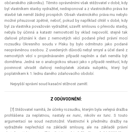
občanského zákoníku). Těmito oprávněními však stěžovatel v době, kdy
byl vlastníkem stavby vydražitel, nedisponoval a z vlastnického práva ke
stavbě tak neměl žádný prospěch. Obsah vlastnického práva mu nebylo
možné přisuzovat zpětně, neboť, pokud by například chtěl v době, kdy
byl za vlastníka považován vydražitel, uzavřít smlouvu o převodu stavby,
nebyla by účinná a katastr nemovitostí by vklad nepovolil; stejně tak
daňové přiznání k dani z nemovitých věcí podané před právní mocí
rozsudku Okresního soudu v Písku by bylo odmítnuto jako podané
neoprávněnou osobou. Z uvedených důvodů nebyl smysl a účel daně z
nemovitých věcí v projednávaném případě naplněn a daň neměla být
doměřena. Jedná se o analogickou situaci jako v případě restitucí, kdy
povinnost uhradit daňový nedoplatek zůstala subjektu, který byl
poplatníkem k 1. lednu daného zdaňovacího období.
Nejvyšší správní soud kasační stížnost zamítl.
Z ODŮVODNĚNÍ:
[7] Stěžovatel namítá, že účinky rozsudku, kterým byla veřejná dražba
prohlášena za neplatnou, nastaly
ex nunc
, nikoliv
ex tunc
. S touto
argumentací se soud neztotožnil. Vlastnictví k předmětu dražby na
vydražitele nepřechází na základě smlouvy, ale na základě právní