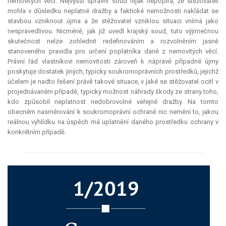
nemovitých věcí. Nejvyšší správní soud nijak nepopírá, že stěžovateli
mohla v důsledku neplatné dražby a faktické nemožnosti nakládat se
stavbou vzniknout újma a že stěžovatel vzniklou situaci vnímá jako
nespravedlivou. Nicméně, jak již uvedl krajský soud, tuto výjimečnou
skutečnost nelze zohlednit redefinováním a rozvolněním jasně
stanoveného pravidla pro určení poplatníka daně z nemovitých věcí.
Právní řád vlastníkovi nemovitosti zároveň k nápravě případné újmy
poskytuje dostatek jiných, typicky soukromoprávních prostředků, jejichž
účelem je nadto řešení právě takové situace, v jaké se stěžovatel ocitl v
projednávaném případě, typicky možnost náhrady škody ze strany toho,
kdo způsobil neplatnost nedobrovolné veřejné dražby. Na tomto
obecném nasměrování k soukromoprávní ochraně nic nemění to, jakou
reálnou vyhlídku na úspěch má uplatnění daného prostředku ochrany v
konkrétním případě.