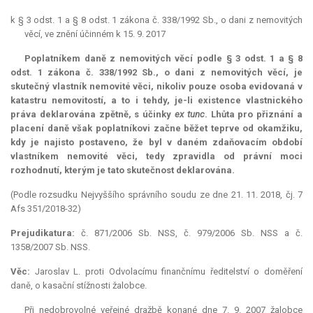
k § 3 odst. 1 a § 8 odst. 1 zákona č. 338/1992 Sb., o dani z nemovitých
věcí, ve znění účinném k 15. 9. 2017
Poplatníkem daně z nemovitých věcí podle § 3 odst. 1 a § 8
odst. 1 zákona č. 338/1992 Sb., o dani z nemovitých věcí, je
skutečný vlastník nemovité věci, nikoliv pouze osoba evidovaná v
katastru nemovitostí, a to i tehdy, je-li existence vlastnického
práva deklarována zpětně, s účinky
ex tunc
. Lhůta pro přiznání a
placení daně však poplatníkovi začne běžet teprve od okamžiku,
kdy je najisto postaveno, že byl v daném zdaňovacím období
vlastníkem nemovité věci, tedy zpravidla od právní moci
rozhodnutí, kterým je tato skutečnost deklarována.
(Podle rozsudku Nejvyššího správního soudu ze dne 21. 11. 2018, čj. 7
Afs 351/2018-32)
Prejudikatura:
č. 871/2006 Sb. NSS, č. 979/2006 Sb. NSS a č.
1358/2007 Sb. NSS.
Věc:
Jaroslav L. proti Odvolacímu finančnímu ředitelství o doměření
daně, o kasační stížnosti žalobce.
Při nedobrovolné veřejné dražbě konané dne 7. 9. 2007 žalobce