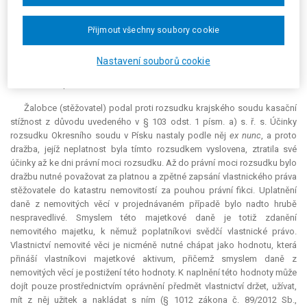
mu musela zároveň svědčit veškerá práva z vlastnictví plynoucí.
Nezákonná veřejná dražba proto zasáhla do žalobcových práv, na svých
právech byl však zkrácen tím, že nemohl fakticky vlastnické právo ke
Přijmout všechny soubory cookie
stavbě vykonávat, a nikoliv povinností zaplatit daň z nemovitých věcí.
Daňové právo tudíž nepředstavuje prostředek nápravy zmíněné
Nastavení souborů cookie
nezákonnosti; ten musí žalobce hledat v příslušných institutech
soukromého práva.
Žalobce (stěžovatel) podal proti rozsudku krajského soudu kasační
stížnost z důvodu uvedeného v § 103 odst. 1 písm. a) s. ř. s. Účinky
rozsudku Okresního soudu v Písku nastaly podle něj
ex nunc
, a proto
dražba, jejíž neplatnost byla tímto rozsudkem vyslovena, ztratila své
účinky až ke dni právní moci rozsudku. Až do právní moci rozsudku bylo
dražbu nutné považovat za platnou a zpětné zapsání vlastnického práva
stěžovatele do katastru nemovitostí za pouhou právní fikci. Uplatnění
daně z nemovitých věcí v projednávaném případě bylo nadto hrubě
nespravedlivé. Smyslem této majetkové daně je totiž zdanění
nemovitého majetku, k němuž poplatníkovi svědčí vlastnické právo.
Vlastnictví nemovité věci je nicméně nutné chápat jako hodnotu, která
přináší vlastníkovi majetkové aktivum, přičemž smyslem daně z
nemovitých věcí je postižení této hodnoty. K naplnění této hodnoty může
dojít pouze prostřednictvím oprávnění předmět vlastnictví držet, užívat,
mít z něj užitek a nakládat s ním (§ 1012 zákona č. 89/2012 Sb.,