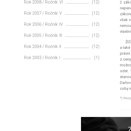
Rok 2008 / Ročník: VI
(12)
2 záko
nepeně
Rok 2007 / Ročník: V
(12)
zákonn
však v
Rok 2006 / Ročník: IV
(12)
nemovi
vlastn
Rok 2005 / Ročník: III
(12)
[32
Rok 2004 / Ročník: II
(12)
a také
právní
Rok 2003 / Ročník: I
(1)
z ceny
možno 
odst. 
stanov
Daňová
coby n
*) Nejv