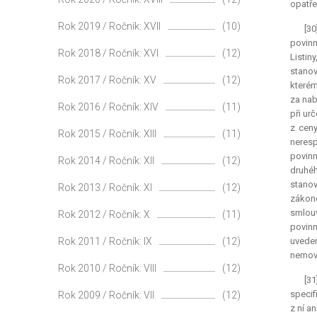
opatře
Rok 2019 / Ročník: XVII
(10)
[30
povinn
Rok 2018 / Ročník: XVI
(12)
Listin
stanov
Rok 2017 / Ročník: XV
(12)
kterém
za nab
Rok 2016 / Ročník: XIV
(11)
při ur
z ceny
Rok 2015 / Ročník: XIII
(11)
neresp
povinn
Rok 2014 / Ročník: XII
(12)
druhéh
stanov
Rok 2013 / Ročník: XI
(12)
zákon
smlouv
Rok 2012 / Ročník: X
(11)
povinn
Rok 2011 / Ročník: IX
(12)
uveden
nemovi
Rok 2010 / Ročník: VIII
(12)
[31
specif
Rok 2009 / Ročník: VII
(12)
z ní a