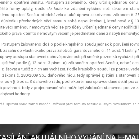
nného opatření Senátu. Postupem žalovaného, který určil sjednanou cen
žité formy úplaty, došlo
de facto
ke zdanění vyššímu než zákonem stanove
ému opatření Senátu předcházela a také úpravu zakotvenou zákonem č. 254
 důsledku přechodných věcí samu o sobě nepoužitelnou), která nově v § 13 o
té věci směnou nemovitých věcí se pro účely určení sjednané ceny nepřihlíž
ického práva k těmto nemovitým věcem je předmětem daně z nabytí nemovitých
] Postupem žalovaného došlo podle krajského soudu jednak k porušení rovno
 k zásahu do vlastnického práva žalobců, garantovaného čl. 11 odst. 1 Listiny.
 úpravy postupu stanovení daňové povinnosti při směně pozemků vycházel 
 zjištěné podle § 12 odst. 3 písm. a) zákonného opatření Senátu, neboť ce
zjišťovat a tudíž z nich ani vycházet. Podle krajského soudu lze pouze uved
1 zákona č. 280/2009 Sb., daňového řádu, tedy správné zjištění a stanovení
enou v § 5 odst. 3 daňového řádu, podle které musí správce daně šetřit práv
 povinnost tedy v projednávané věci může být žalobcům stanovena pouze z
abývací hodnoty.
yšší správní soud zamítl kasační stížnost proti tomuto rozsudku svým rozsudkem ze dne
ZASÍLÁNÍ AKTUÁLNÍHO VYDÁNÍ NA E-MAI