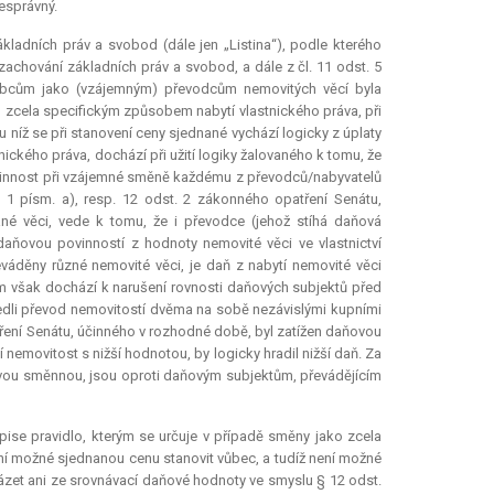
esprávný.
ákladních práv a svobod (dále jen „Listina“), podle kterého
zachování základních práv a svobod, a dále z čl. 11 odst. 5
alobcům jako (vzájemným) převodcům nemovitých věcí byla
 zcela specifickým způsobem nabytí vlastnického práva, při
u níž se při stanovení ceny sjednané vychází logicky z úplaty
ického práva, dochází při užití logiky žalovaného k tomu, že
ovinnost při vzájemné směně každému z převodců/nabyvatelů
 1 písm. a), resp. 12 odst. 2 zákonného opatření Senátu,
ané věci, vede k tomu, že i převodce (jehož stíhá daňová
 daňovou povinností z hodnoty nemovité věci ve vlastnictví
eváděny různé nemovité věci, je daň z nabytí nemovité věci
Tím však dochází k narušení rovnosti daňových subjektů před
rovedli převod nemovitostí dvěma na sobě nezávislými kupními
ření Senátu, účinného v rozhodné době, byl zatížen daňovou
nemovitost s nižší hodnotou, by logicky hradil nižší daň. Za
ouvou směnnou, jsou oproti daňovým subjektům, převádějícím
dpise pravidlo, kterým se určuje v případě směny jako zcela
ní možné sjednanou cenu stanovit vůbec, a tudíž není možné
házet ani ze srovnávací daňové hodnoty ve smyslu § 12 odst.