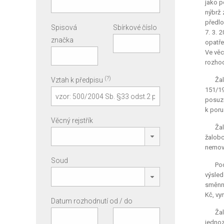
jako p
nýbrž 
předlo
Spisová
Sbírkové číslo
7. 3. 
značka
opatře
Ve věc
rozhod
(?)
Vztah k předpisu
Žal
151/19
posuzu
k poru
Věcný rejstřík
Žal
žalobc
nemovi
Soud
Po
výsled
směnno
Kč, vy
Datum rozhodnutí od / do
Žal
jednoz