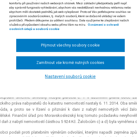
komfortu při používání našich webových stránek. Mezi základní předpoklady patří např.
 odst. 3 zákonného opatření Senátu č. 340/2013 Sb., o dani z nabytí nemovitých
aby správně fungovalo vyhledávání, abychom vás neobtěžovali nevhodnou reklamou nebo
abychom měli dostatek podnětů, jak web vylepšovat. Proto od Vás potřebujeme souhlas se
sentuje-li v právním předpisu (zákonném opatření Senátu č. 340/2013 S
zpracováním souborů cookies, tj. malých souborů, které se dočasně ukládají ve vašem
prohlížeči. Předem děkujeme za udělení souhlasu. Data využijeme ke zlepšování našich
. 10. 2016) pravidlo, kterým se určuje v případě směny jako zcela spe
služeb a přizpůsobení obsahu webu přímo Vám na míru.
Oznámení o ochraně
sjednaná cena, není možné sjednanou cenu stanovit vůbec, a tudíž 
osobních údajů a souborů cookie
zet. V důsledku toho není možné při určení nabývací hodnoty směň
é hodnoty ve smyslu § 12 odst. 2 zákonného opatření Senátu č. 340/
Přijmout všechny soubory cookie
cí hodnoty pouze cena zjištěná dle § 12 odst. 3 zákonného opatření Se
 rozsudku Krajského soudu v Ostravě ze dne 24. 5. 2018, čj. 22 Af 50/2017-48)
Zamítnout vše kromě nutných cookies
) Pavel L., b) Miluše L., c) Ondřej L., d) Blanka L. proti odvolacímu finančnímu 
Nastavení souborů cookie
 16. 9. 2014 žalobci a) a b) s žalobci c) a d) uzavřeli směnnou smlouvu, ktero
y parc. č. X o výměře 245 m2, který byl v geometrickém plánu tvořícím součás
řevedli do vlastnictví žalobců a) a b) díl parcely č. Z, v uvedeném geometrické
sepsání směnné smlouvy nebyla parcela č. Y v územním plánu obce zahr
ického práva nabyvatelů do katastru nemovitostí nastaly 6. 11. 2014. Oba sm
půda, a proto se v řízení o přiznání k dani z nabytí nemovitých věcí ž
lské. Finanční úřad pro Moravskoslezský kraj tomuto požadavku nevyhověl
l daň z nabytí nemovitostí částkou 5 924 Kč. Žalobcům c) a d) byla vyměřena da
lobci podali proti platebním výměrům odvolání, kterými napadli zejména z