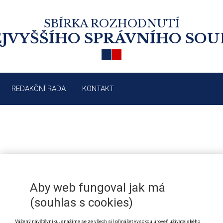
SBÍRKA ROZHODNUTÍ
JVYŠŠÍHO SPRÁVNÍHO SO
REDAKČNÍ RADA
KONTAKT
DAŇ Z NABYTÍ NEMOVITOSTI: STA
/2019
Aby web fungoval jak má
PŘI SMĚNĚ
(souhlas s cookies)
Vážený návštěvníku, snažíme se ze všech sil přinášet vysokou úroveň uživatelského