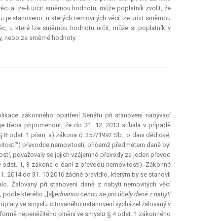
ci a lze-li určit směrnou hodnotu, může poplatník zvolit, že
je stanoveno, u kterých nemovitých věcí lze určit směrnou
ěc, u které lze směrnou hodnotu určit, může si poplatník v
ny, nebo ze směrné hodnoty.
likace zákonného opatření Senátu při stanovení nabývací
e třeba připomenout, že do 31. 12. 2013 stíhala v případě
 8 odst. 1 písm. a) zákona č. 357/1992 Sb., o dani dědické,
vitostí“) převodce nemovitostí, přičemž předmětem daně byl
ostí, považovaly se jejich vzájemné převody za jeden převod
 9 odst. 1, 3 zákona o dani z převodu nemovitostí). Zákonné
1. 2014 do 31. 10 2016 žádné pravidlo, kterým by se stanovil
o. Žalovaný při stanovení daně z nabytí nemovitých věcí
 podle kterého „[s]
jednanou cenou se pro účely daně z nabytí
y úplaty ve smyslu citovaného ustanovení vycházel žalovaný v
formě nepeněžitého plnění ve smyslu § 4 odst. 1 zákonného