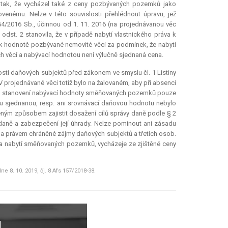
u tak, že vycházel také z ceny pozbývaných pozemků jako
nému. Nelze v této souvislosti přehlédnout úpravu, jež
/2016 Sb., účinnou od 1. 11. 2016 (na projednávanou věc
dst. 2 stanovila, že v případě nabytí vlastnického práva k
í k hodnotě pozbývané nemovité věci za podmínek, že nabytí
 věcí a nabývací hodnotou není výlučně sjednaná cena.
sti daňových subjektů před zákonem ve smyslu čl. 1 Listiny
 V projednávané věci totiž bylo na žalovaném, aby při absenci
při stanovení nabývací hodnoty směňovaných pozemků pouze
nu sjednanou, resp. ani srovnávací daňovou hodnotu nebylo
eným způsobem zajistit dosažení cílů správy daně podle § 2
 daně a zabezpečení její úhrady. Nelze pominout ani zásadu
a a právem chráněné zájmy daňových subjektů a třetích osob.
a nabytí směňovaných pozemků, vycházeje ze zjištěné ceny
 8. 10. 2019, čj. 8 Afs 157/2018-38.
L