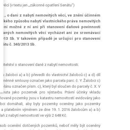
 věcí (v textu jen „zákonné opatření Senátu“)
b., o dani z nabytí nemovitých věcí, ve znění účinném
cifického způsobu nabytí vlastnického práva nemovitých
není možné z ní ani při stanovení daňové povinnosti
ovaných nemovitých věcí vycházet ani ze srovnávací
2013 Sb. V takovém případě je určující pro stanovení
nátu č. 340/2013 Sb.
*)
ředitelství o stanovení daně z nabytí nemovitosti.
u žalobci a) a b) převedli do vlastnictví žalobců c) a d) díl
t směnné smlouvy označen jako parcela parc. č. Y. Žalobci c)
m plánu označen písm. c), který byl sloučen do parcely č. X. V
nuta jako pozemek pro výstavbu. Právní účinky vkladu
ěňované pozemky jsou v katastru nemovitostí evidovány jako
alobci domáhali, aby byly pozemky oceněny jako pozemky
 a platebním výměrem ze dne 19. 1. 2016 žalobcům a) a b)
ň z nabytí nemovitostí ve výši 2 648 Kč.
působ ocenění dotčených pozemků, neboť měly být oceněny