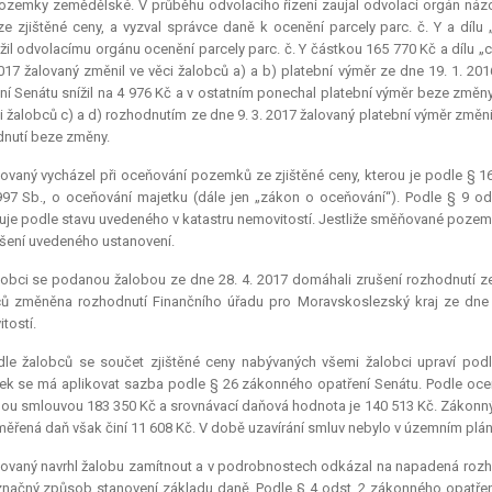
ozemky zemědělské. V průběhu odvolacího řízení zaujal odvolací orgán názor
ze zjištěné ceny, a vyzval správce daně k ocenění parcely parc. č. Y a dílu
žil odvolacímu orgánu ocenění parcely parc. č. Y částkou 165 770 Kč a dílu „
2017 žalovaný změnil ve věci žalobců a) a b) platební výměr ze dne 19. 1. 2
ní Senátu snížil na 4 976 Kč a v ostatním ponechal platební výměr beze změn
i žalobců c) a d) rozhodnutím ze dne 9. 3. 2017 žalovaný platební výměr změni
nutí beze změny.
ovaný vycházel při oceňování pozemků ze zjištěné ceny, kterou je podle § 
97 Sb., o oceňování majetku (dále jen „zákon o oceňování“). Podle § 9 
je podle stavu uvedeného v katastru nemovitostí. Jestliže směňované pozemk
šení uvedeného ustanovení.
obci se podanou žalobou ze dne 28. 4. 2017 domáhali zrušení rozhodnutí ze d
ů změněna rozhodnutí Finančního úřadu pro Moravskoslezský kraj ze dne 
tostí.
dle žalobců se součet zjištěné ceny nabývaných všemi žalobci upraví pod
ek se má aplikovat sazba podle § 26 zákonného opatření Senátu. Podle oce
u smlouvou 183 350 Kč a srovnávací daňová hodnota je 140 513 Kč. Zákonný 
měřená daň však činí 11 608 Kč. V době uzavírání smluv nebylo v územním plá
ovaný navrhl žalobu zamítnout a v podrobnostech odkázal na napadená rozh
načný způsob stanovení základu daně. Podle § 4 odst. 2 zákonného opatřen