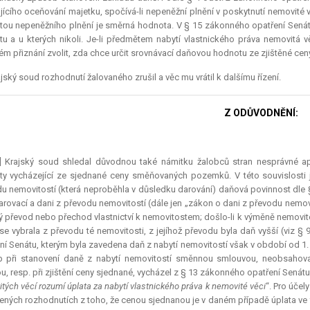
jícího oceňování majetku, spočívá-li nepeněžní plnění v poskytnutí nemovité vě
ou nepeněžního plnění je směrná hodnota. V § 15 zákonného opatření Senátu 
u a u kterých nikoli. Je-li předmětem nabytí vlastnického práva nemovitá v
m přiznání zvolit, zda chce určit srovnávací daňovou hodnotu ze zjištěné ce
jský soud rozhodnutí žalovaného zrušil a věc mu vrátil k dalšímu řízení.
Z ODŮVODNĚNÍ:
9] Krajský soud shledal důvodnou také námitku žalobců stran nesprávné ap
y vycházející ze sjednané ceny směňovaných pozemků. V této souvislosti j
u nemovitostí (která neproběhla v důsledku darování) daňová povinnost dle §
arovací a dani z převodu nemovitostí (dále jen „zákon o dani z převodu nemo
ý převod nebo přechod vlastnictví k nemovitostem; došlo-li k výměně nemovit
se vybrala z převodu té nemovitosti, z jejíhož převodu byla daň vyšší (viz §
ní Senátu, kterým byla zavedena daň z nabytí nemovitostí však v období od 1. 
 při stanovení daně z nabytí nemovitostí směnnou smlouvou, neobsahoval
, resp. při zjištění ceny sjednané, vycházel z § 13 zákonného opatření Senátu,
tých věcí rozumí úplata za nabytí vlastnického práva k nemovité věci
“. Pro účel
ných rozhodnutích z toho, že cenou sjednanou je v daném případě úplata ve 