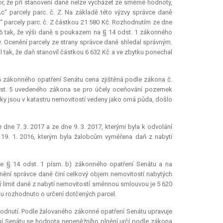
, že při stanovení daně nelze vycházet ze směrné hodnoty,
 „c“ parcely parc. č. Z. Na základě této výzvy správce daně
c“ parcely parc. č. Z částkou 21 580 Kč. Rozhodnutím ze dne
016 tak, že výši daně s poukazem na § 14 odst. 1 zákonného
y. Ocenění parcely ze strany správce daně shledal správným.
l tak, že daň stanovil částkou 6 632 Kč a ve zbytku ponechal
16 zákonného opatření Senátu cena zjištěná podle zákona č.
odst. 5 uvedeného zákona se pro účely oceňování pozemek
y jsou v katastru nemovitostí vedeny jako orná půda, došlo
ne 7. 3. 2017 a ze dne 9. 3. 2017, kterými byla k odvolání
19. 1. 2016, kterým byla žalobcům vyměřena daň z nabytí
le § 14 odst. 1 písm. b) zákonného opatření Senátu a na
nění správce daně činí celkový objem nemovitostí nabytých
limit daně z nabytí nemovitostí směnnou smlouvou je 5 620
nu rozhodnuto o určení dotčených parcel.
odnutí. Podle žalovaného zákonné opatření Senátu upravuje
í Senátu se hodnota nepeněžního plnění určí podle zákona