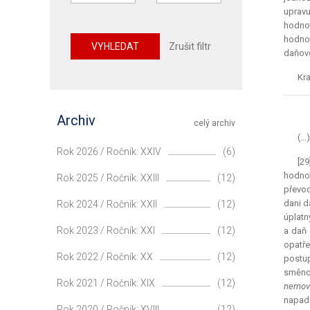
upravu
hodnot
hodnot
VYHLEDAT
Zrušit filtr
daňové
Kra
Archiv
celý archiv
(…)
Rok 2026 / Ročník: XXIV
(6)
[2
hodnot
Rok 2025 / Ročník: XXIII
(12)
převod
dani d
Rok 2024 / Ročník: XXII
(12)
úplatn
Rok 2023 / Ročník: XXI
(12)
a daň 
opatře
Rok 2022 / Ročník: XX
(12)
postup
směnou
Rok 2021 / Ročník: XIX
(12)
nemovi
napade
Rok 2020 / Ročník: XVIII
(12)