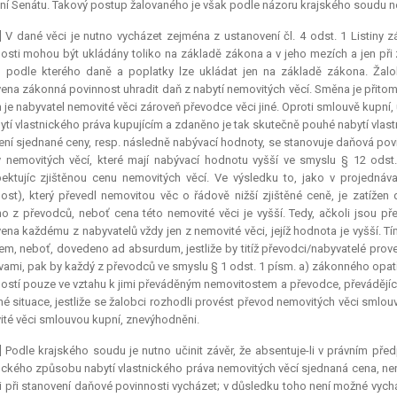
ní Senátu. Takový postup žalovaného je však podle názoru krajského soudu n
] V dané věci je nutno vycházet zejména z ustanovení čl. 4 odst. 1 Listiny z
osti mohou být ukládány toliko na základě zákona a v jeho mezích a jen při 
y, podle kterého daně a poplatky lze ukládat jen na základě zákona. Ž
ena zákonná povinnost uhradit daň z nabytí nemovitých věcí. Směna je přitom
 je nabyvatel nemovité věci zároveň převodce věci jiné. Oproti smlouvě kupní, 
ytí vlastnického práva kupujícím a zdaněno je tak skutečně pouhé nabytí vlastn
čení sjednané ceny, resp. následně nabývací hodnoty, se stanovuje daňová p
 nemovitých věcí, které mají nabývací hodnotu vyšší ve smyslu § 12 odst.
ektujíc zjištěnou cenu nemovitých věcí. Ve výsledku to, jako v projednáv
ost), který převedl nemovitou věc o řádově nižší zjištěné ceně, je zatížen
o z převodců, neboť cena této nemovité věci je vyšší. Tedy, ačkoli jsou př
ena každému z nabyvatelů vždy jen z nemovité věci, jejíž hodnota je vyšší. 
em, neboť, dovedeno
ad absurdum
, jestliže by titíž převodci/nabyvatelé p
ami, pak by každý z převodců ve smyslu § 1 odst. 1 písm. a) zákonného opat
ostí pouze ve vztahu k jimi převáděným nemovitostem a převodce, převádějící 
é situace, jestliže se žalobci rozhodli provést převod nemovitých věci sml
té věci smlouvou kupní, znevýhodněni.
] Podle krajského soudu je nutno učinit závěr, že absentuje-li v právním pře
ického způsobu nabytí vlastnického práva nemovitých věcí sjednaná cena, ne
ni při stanovení daňové povinnosti vycházet; v důsledku toho není možné vyc