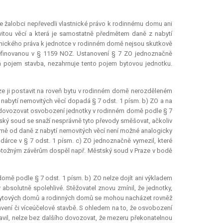
e žalobci nepřevedli vlastnické právo k rodinnému domu ani
vitou věcí a která je samostatně předmětem daně z nabytí
tnického práva k jednotce v rodinném domě nejsou skutkově
efinovanou v § 1159 NOZ. Ustanovení § 7 ZO jednoznačně
vá pojem stavba, nezahrnuje tento pojem bytovou jednotku.
ze ji postavit na roveň bytu v rodinném domě nerozděleném
abytí nemovitých věcí dopadá § 7 odst. 1 písm. b) ZO a na
 dovozovat osvobození jednotky v rodinném domě podle § 7
ský soud se snaží nesprávně tyto převody směšovat, ačkoliv
mě od daně z nabytí nemovitých věcí není možné analogicky
árce v § 7 odst. 1 písm. c) ZO jednoznačně vymezil, které
totožným závěrům dospěl např. Městský soud v Praze v bodě
omě podle § 7 odst. 1 písm. b) ZO nelze dojít ani výkladem
y absolutně spolehlivé. Stěžovatel znovu zmínil, že jednotky,
 bytových domů a rodinných domů se mohou nacházet rovněž
avení či víceúčelové stavbě. S ohledem na to, že osvobození
avil, nelze bez dalšího dovozovat, že mezeru překonatelnou