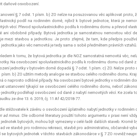
it daňové osvobození.
anovení § 7 odst. 1 písm. b) ZO nelze na posuzovanou věc aplikovat proto, ž
lastnický podíl na rodinném domě, nýbrž k bytové jednotce, která je nemo
tých věcí. Převod spoluvlastnického podílu k rodinnému domu a převod vlas
é ani obdobné případy. Bytová jednotka je samostatnou nemovitou věcí d
uje mezi stavbou a jednotkou. Je proto zřejmé, že tam, kde předpis použí
 jednotka jako věc nemovitá je tedy sama o sobě předmětem právních vztahů.
ledem k tomu, že bytová jednotka je dle NOZ samostatná nemovitá věc, nel
notky. Na osvobození spoluvlastnického podílu k rodinnému domu od daně z n
zení jednotky v bytovém domě dopadá § 7 odst. 1 písm. c) ZO. Nelze proto
1 písm. b) ZO užitím metody analogie se stavbou celého rodinného domu. Kraj
ná o naprosto odlišné případy. Na osvobození bytové jednotky v rodinném do
vat ustanovení týkající se osvobození celého rodinného domu, neboť zákonod
 jednotky podléhají osvobození od daně z nabytí nemovitých věcí. Ke zcela 
sudku ze dne 13. 6. 2019, čj. 11 Af 42/2018-77.
le stěžovatele k závěru o osvobození úplatného nabytí jednotky v rodinném d
ri ad minus
. Dle odborné literatury použití tohoto argumentu v praxi není vžd
 jednotek bytových, mohou být vymezeny v celé řadě dalších staveb. Kromě
lad ve stavbě pro rodinnou rekreaci, stavbě pro administrativu, občanské vyb
cí se bytových jednotek v těchto stavbách zákonodárce v § 7 ZO rovněž neupr