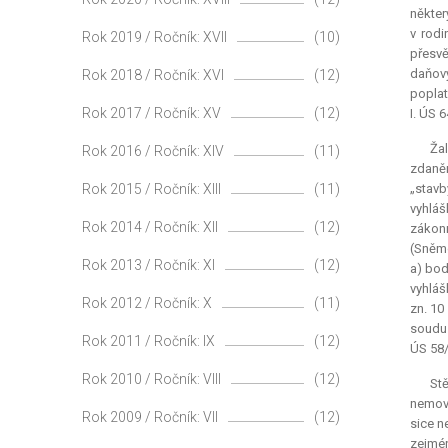
někter
v rodi
Rok 2019 / Ročník: XVII
(10)
přesvě
daňový
Rok 2018 / Ročník: XVI
(12)
poplat
Rok 2017 / Ročník: XV
(12)
I. ÚS 
Žal
Rok 2016 / Ročník: XIV
(11)
zdaněn
Rok 2015 / Ročník: XIII
(11)
„stavb
vyhláš
Rok 2014 / Ročník: XII
(12)
zákonn
(Sněmo
Rok 2013 / Ročník: XI
(12)
a) bod
vyhláš
Rok 2012 / Ročník: X
(11)
zn. 10
soudu 
Rok 2011 / Ročník: IX
(12)
ÚS 58/
Rok 2010 / Ročník: VIII
(12)
St
nemovi
Rok 2009 / Ročník: VII
(12)
sice n
zejmén