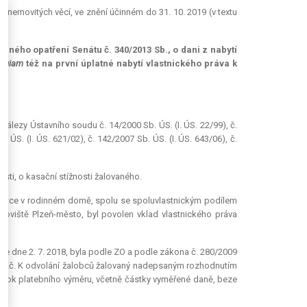
í nemovitých věcí, ve znění účinném do 31. 10. 2019 (v textu
onného opatření Senátu č. 340/2013 Sb., o dani z nabytí
logiam
též na první úplatné nabytí vlastnického práva k
4)
álezy Ústavního soudu č. 14/2000 Sb. ÚS. (I. ÚS. 22/99), č.
. ÚS. (I. ÚS. 621/02), č. 142/2007 Sb. ÚS. (I. ÚS. 643/06), č.
tosti, o kasační stížnosti žalovaného.
ednotce v rodinném domě, spolu se spoluvlastnickým podílem
coviště Plzeň-město, byl povolen vklad vlastnického práva
ze dne 2. 7. 2018, byla podle ZO a podle zákona č. 280/2009
92 Kč. K odvolání žalobců žalovaný nadepsaným rozhodnutím
ýrok platebního výměru, včetně částky vyměřené daně, beze