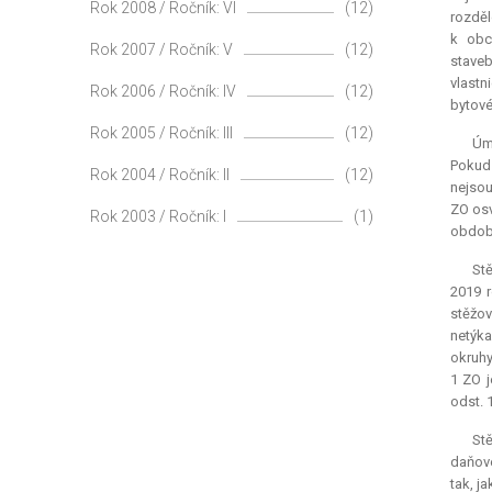
Rok 2008 / Ročník: VI
(12)
rozděl
k obc
Rok 2007 / Ročník: V
(12)
staveb
vlastn
Rok 2006 / Ročník: IV
(12)
bytové
Rok 2005 / Ročník: III
(12)
Úmy
Pokud 
Rok 2004 / Ročník: II
(12)
nejsou
ZO osv
Rok 2003 / Ročník: I
(1)
obdob
Stě
2019 
stěžov
netýka
okruhy
1 ZO j
odst. 
Stě
daňové
tak, j