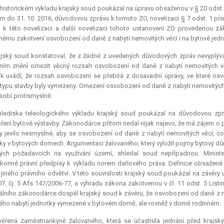
 historickém výkladu krajský soud poukázal na úpravu obsaženou v § 20 odst. 7
m do 31. 10. 2016, důvodovou zprávu k tomuto ZO, novelizaci § 7 odst. 1 
 k této novelizaci a další novelizaci tohoto ustanovení ZO provedenou zá
nému zakotvení osvobození od daně z nabytí nemovitých věcí i na bytové je
ajský soud konstatoval, že z žádné z uvedených důvodových zpráv nevyplýv
ím znění omezit věcný rozsah osvobození od daně z nabytí nemovitých věc
 uvádí, že rozsah osvobození se přebírá z dosavadní úpravy, ve které os
typu stavby byly vymezeny. Omezení osvobození od daně z nabytí nemovitých 
sobí protismyslně.
hlediska teleologického výkladu krajský soud poukázal na důvodovou zpr
ení bytové výstavby. Zákonodárce přitom nedal nijak najevo, že má zájem o 
y jevilo nesmyslné, aby se osvobození od daně z nabytí nemovitých věcí, c
ky v bytových domech. Argumentaci žalovaného, který vyložil pojmy bytový dů
ých požadavcích na využívání území, shledal soud nepřípadnou. Ministe
onné právní předpisy k výkladu norem daňového práva. Definice obsažené v
jiného právního odvětví. V této souvislosti krajský soud poukázal na závěr
07, čj. 5 Afs 147/2006-77, a výhradu zákona zakotvenou v čl. 11 odst. 5 List
álního zákonodárce dospěl krajský soud k závěru, že osvobození od daně z na
ého nabytí jednotky vymezené v bytovém domě, ale rovněž v domě rodinném.
věřená zaměstnankyně žalovaného, která se účastnila jednání před krajs