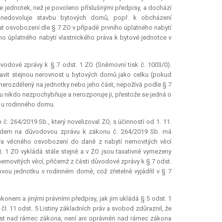
jednotek, než je povoleno příslušnými předpisy, a dochází
nedovoluje stavbu bytových domů, popř. k obcházení
 osvobození dle § 7 ZO v případě prvního úplatného nabytí
ho úplatného nabytí vlastnického práva k bytové jednotce v
vodové zprávy k § 7 odst. 1 ZO (Sněmovní tisk č. 1003/0).
avit stejnou nerovnost u bytových domů jako celku (pokud
nerozdělený na jednotky nebo jeho část, nepožívá podle § 7
u nikdo nezpochybňuje a nerozporuje ji, přestože se jedná o
o u rodinného domu.
 264/2019 Sb., který novelizoval ZO, s účinností od 1. 11.
ledem na důvodovou zprávu k zákonu č. 264/2019 Sb. má
ava věcného osvobození do daně z nabytí nemovitých věcí
. 1 ZO vykládá stále stejně a v ZO jsou taxativně vymezeny
nemovitých věcí, přičemž z části důvodové zprávy k § 7 odst.
ou jednotku v rodinném domě, což zřetelně vyjádřil v § 7
konem a jinými právními předpisy, jak jim ukládá § 5 odst. 1
l. 11 odst. 5 Listiny základních práv a svobod zdůraznil, že
ost nad rámec zákona, není ani oprávněn nad rámec zákona