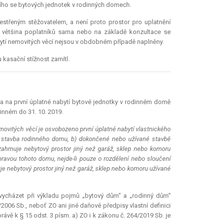
ího se bytových jednotek v rodinných domech.
střeným stěžovatelem, a není proto prostor pro uplatnění
že většina poplatníků sama nebo na základě konzultace se
ytí nemovitých věcí nejsou v obdobném případě naplněny.
 kasační stížnost zamítl.
da na první úplatné nabytí bytové jednotky v rodinném domě
inném do 31. 10. 2019.
movitých věcí je osvobozeno první úplatné nabytí vlastnického
á stavba rodinného domu, b) dokončené nebo užívané stavbě
hrnuje nebytový prostor jiný než garáž, sklep nebo komoru
pravou tohoto domu, nejde-li pouze o rozdělení nebo sloučení
je nebytový prostor jiný než garáž, sklep nebo komoru užívané
 vycházet při výkladu pojmů „bytový dům“ a „rodinný dům“
006 Sb., neboť ZO ani jiné daňové předpisy vlastní definici
ávě k § 15 odst. 3 písm. a) ZO i k zákonu č. 264/2019 Sb. je