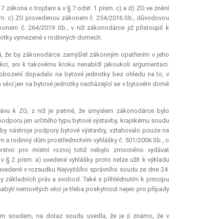
 zákona o trojdani a v § 7 odst. 1 písm. c) a d) ZO ve znění
písm. c) ZO provedenou zákonem č. 254/2016 Sb., důvodovou
konem č. 264/2019 Sb., v níž zákonodárce již přistoupil k
dnotky vymezené v rodinných domech.
á, že by zákonodárce zamýšlel zákonným opatřením v jeho
í, ani k takovému kroku nenabídl jakoukoli argumentaci.
vobození dopadalo na bytové jednotky bez ohledu na to, v
věcí jen na bytové jednotky nacházející se v bytovém domě
ávu k ZO, z níž je patrné, že úmyslem zákonodárce bylo
podporu jen určitého typu bytové výstavby, krajskému soudu
oby nástroje podpory bytové výstavby, vztahovalo pouze na
m a rodinný dům prostřednictvím vyhlášky č. 501/2006 Sb., o
rstvo pro místní rozvoj totiž nebylo zmocněno vydávat
 § 2 písm. a) uvedené vyhlášky proto nelze užít k výkladu
y uvedené v rozsudku Nejvyššího správního soudu ze dne 24.
iny základních práv a svobod. Také s přihlédnutím k principu
bytí nemovitých věcí je třeba poskytnout nejen pro případy
kým soudem, na dotaz soudu uvedla, že je jí známo, že v