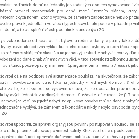
ováním rodinných domů na jednotky je v rodinných domech vymezováno i více 
házení pravidel stanovených pro dané území územním plánem, který 
nětechnických norem. Z toho vyplývá, že záměrem zákonodárce nebylo přiznat
ického práva k jednotkám ve všech typech staveb, ale pouze v případě první
m domě, a to po splnění všech podmínek stanovených ZO.
sl zákonodárce od sebe odlišit bytové a rodinné domy je patrný také z dů
by byl navíc akceptován výklad krajského soudu, bylo by potom třeba napr
 rozděleny prohlášením vlastníka na jednotky). Pokud je nabýván bytový dům 
obození od daně z nabytí nemovitých věcí. V této souvislosti zákonnou úprav
nou situaci, pouze opačným směrem (tj. argumentem
a minori ad maius
), jak
žovatel dále na podporu své argumentace poukázal na skutečnost, že zákon č.
rozšířil osvobození od daně také na jednotky v rodinných domech. S oh
atel za to, že zákonodárce výslovně uznává, že se dosavadní právní úpr
la bytových jednotek v rodinných domech. Stěžovatel dále uvedl, že § 7 odst
 nemovitých věcí, na jejichž nabytí lze aplikovat osvobození od daně z nabytí 
ednoznačně vyplývá, že záměrem zákonodárce nikdy nebylo osvobodit bytov
1 ZO.
žovatel upozornil, že správní orgány jsou povinny postupovat v souladu se zá
ho řádu, přičemž tuto svou povinnost splnily. Stěžovatel dále s poukazem na č
ak správce daně není oprávněn daňovému subjektu stanovit daňovou povinn