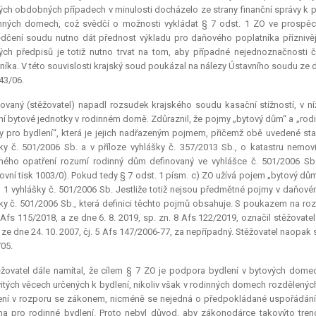
ých obdobných případech v minulosti docházelo ze strany finanční správy k p
nných domech, což svědčí o možnosti vykládat § 7 odst. 1 ZO ve prospěch
dčení soudu nutno dát přednost výkladu pro daňového poplatníka příznivě
ch předpisů je totiž nutno trvat na tom, aby případné nejednoznačnosti č
níka. V této souvislosti krajský soud poukázal na nálezy Ústavního soudu ze dne 
643/06.
ovaný (stěžovatel) napadl rozsudek krajského soudu kasační stížností, v n
í bytové jednotky v rodinném domě. Zdůraznil, že pojmy „bytový dům“ a „rod
y pro bydlení“, která je jejich nadřazeným pojmem, přičemž obě uvedené sta
ky č. 501/2006 Sb. a v příloze vyhlášky č. 357/2013 Sb., o katastru nemo
ého opatření rozumí rodinný dům definovaný ve vyhlášce č. 501/2006 Sb
vní tisk 1003/0). Pokud tedy § 7 odst. 1 písm. c) ZO užívá pojem „bytový dům
 1 vyhlášky č. 501/2006 Sb. Jestliže totiž nejsou předmětné pojmy v daňové
ky č. 501/2006 Sb., která definici těchto pojmů obsahuje. S poukazem na ro
 Afs 115/2018, a ze dne 6. 8. 2019, sp. zn. 8 Afs 122/2019, označil stěžova
ze dne 24. 10. 2007, čj. 5 Afs 147/2006-77, za nepřípadný. Stěžovatel naopak s
05.
ěžovatel dále namítal, že cílem § 7 ZO je podpora bydlení v bytových dom
tých věcech určených k bydlení, nikoliv však v rodinných domech rozdělenýc
ení v rozporu se zákonem, nicméně se nejedná o předpokládané uspořádání
a pro rodinné bydlení. Proto nebyl důvod, aby zákonodárce takovýto tren