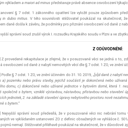
kým výkladem
a maiori ad minus
představuje právě absence osvobození týkajíc
tanovení § 7 odst. 1 zákonného opatření lze vyložit pouze způsobem přede
dy
in dubio mitius
. V této souvislosti stěžovatel poukázal na skutečnost, 
em daně došla k závěru, že podmínky pro přiznání osvobození od daně z nab
vyšší správní soud zrušil výrok I. rozsudku Krajského soudu v Plzni a ve zbytku
Z ODŮVODNĚNÍ:
] Z provedené rekapitulace je zřejmé, že v posuzované věci se jedná o to, z
 osvobození od daně z nabytí nemovitých věcí dle § 7 odst. 1 ZO, ve znění úč
] Podle § 7 odst. 1 ZO, ve znění účinném do 31. 10. 2019, „[o]
d daně z nabytí ne
k a) pozemku nebo právu stavby, jejichž součástí je dokončená nebo užívan
ého domu, c) dokončené nebo užívané jednotce v bytovém domě, která 1. neza
é společně s bytem, vzniklé výstavbou, nástavbou, přístavbou nebo stavební ú
ících jednotek, 2. na základě stavební úpravy nebytového prostoru nově nezahrnu
ně s bytem
.“
6] Nejvyšší správní soud předesílá, že v posuzované věci nic nebrání tomu
aných ve vykládaném ustanovení ZO z definic obsažených ve vyhlášce č. 501/2
 pojmů nemají. Stěžovatel přiléhavě poukázal na skutečnost, že v důvodové zpr