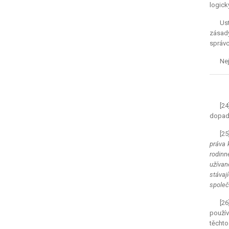
logic
Us
zása
správc
Nej
[24
dopadá
[25
práva 
rodinn
užívan
stávaj
společ
[2
použív
těchto