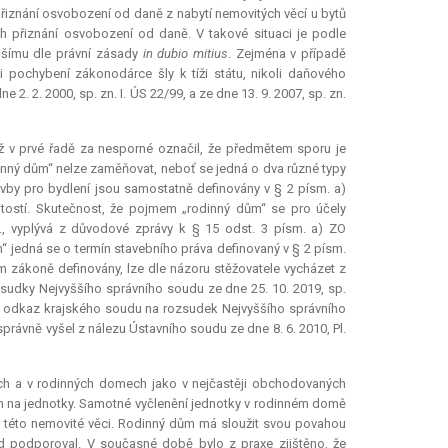
řiznání osvobození od daně z nabytí nemovitých věcí u bytů
 přiznání osvobození od daně. V takové situaci je podle
jšímu dle právní zásady
in dubio mitius
. Zejména v případě
i pochybení zákonodárce šly k tíži státu, nikoli daňového
2. 2. 2000, sp. zn. I. ÚS 22/99, a ze dne 13. 9. 2007, sp. zn.
íž v prvé řadě za nesporné označil, že předmětem sporu je
inný dům“ nelze zaměňovat, neboť se jedná o dva různé typy
vby pro bydlení jsou samostatně definovány v § 2 písm. a)
vitostí. Skutečnost, že pojmem „rodinný dům“ se pro účely
., vyplývá z důvodové zprávy k § 15 odst. 3 písm. a) ZO
“ jedná se o termín stavebního práva definovaný v § 2 písm.
m zákoně definovány, lze dle názoru stěžovatele vycházet z
zsudky Nejvyššího správního soudu ze dne 25. 10. 2019, sp.
tel odkaz krajského soudu na rozsudek Nejvyššího správního
právně vyšel z nálezu Ústavního soudu ze dne 8. 6. 2010, Pl.
ech a v rodinných domech jako v nejčastěji obchodovaných
h na jednotky. Samotné vyčlenění jednotky v rodinném domě
 této nemovité věci. Rodinný dům má sloužit svou povahou
d podporoval. V současné době bylo z praxe zjištěno, že