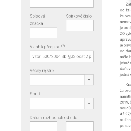
Žal
od žal
Spisová
Sbírkové číslo
žalova
nemovi
značka
je pod
ZO vyl
úpravu
je osv
(?)
Vztah k předpisu
od dan
mělo b
jehož 
daňové
Věcný rejstřík
jedná 
Kra
žalova
Soud
námitk
2019, 
soudů 
Af 27/
Datum rozhodnutí od / do
rodin
posuzo