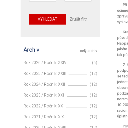
Při
účinné
zprávu
VYHLEDAT
Zrušit filtr
výslov
Kr
původn
Naopak
Archiv
jakém 
celý archiv
tak pů
Rok 2026 / Ročník: XXIV
(6)
Z 
podpoř
Rok 2025 / Ročník: XXIII
(12)
se ted
jednot
Rok 2024 / Ročník: XXII
(12)
obecn
podzák
Rok 2023 / Ročník: XXI
(12)
norem 
10. 20
Rok 2022 / Ročník: XX
(12)
racion
úplatn
Rok 2021 / Ročník: XIX
(12)
Po
Rok 2020 / Ročník: XVIII
(12)