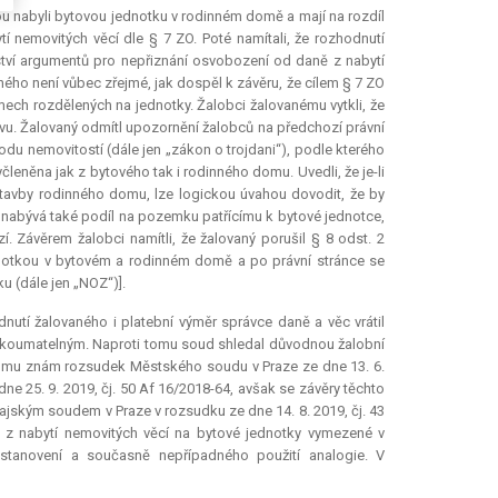
vou nabyli bytovou jednotku v rodinném domě a mají na rozdíl
 nemovitých věcí dle § 7 ZO. Poté namítali, že rozhodnutí
tví argumentů pro nepřiznání osvobození od daně z nabytí
ného není vůbec zřejmé, jak dospěl k závěru, že cílem § 7 ZO
ech rozdělených na jednotky. Žalobci žalovanému vytkli, že
rávu. Žalovaný odmítl upozornění žalobců na předchozí právní
odu nemovitostí (dále jen „zákon o trojdani“), podle kterého
leněna jak z bytového tak i rodinného domu. Uvedli, že je-li
tavby rodinného domu, lze logickou úvahou dovodit, že by
nabývá také podíl na pozemku patřícímu k bytové jednotce,
 Závěrem žalobci namítli, že žalovaný porušil § 8 odst. 2
ednotkou v bytovém a rodinném domě a po právní stránce se
u (dále jen „NOZ“)].
nutí žalovaného i platební výměr správce daně a věc vrátil
ezkoumatelným. Naproti tomu soud shledal důvodnou žalobní
je mu znám rozsudek Městského soudu v Praze ze dne 13. 6.
ne 25. 9. 2019, čj. 50 Af 16/2018-64, avšak se závěry těchto
ajským soudem v Praze v rozsudku ze dne 14. 8. 2019, čj. 43
 z nabytí nemovitých věcí na bytové jednotky vymezené v
tanovení a současně nepřípadného použití analogie. V