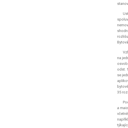
stanov
Ust
spoluv
nemovi
shodn
rozliš
Bytová
Vzh
na jed
osvobo
odst. 
se jed
apliko
bytové
35 roz
Pod
a maio
včetně
napřík
týkají