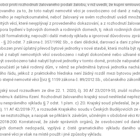
obci proti rozhodnutí žalovaného podali žalobu, v níž uvedli, že kupní smlou
ovaného za to, že toto nabytí nemovité věci je osvobozeno od daně z nabytí
ného je nepřezkoumatelné, neboť žalovaný ve svém rozhodnutí uvádí množs
tých věcí, které nevyplývají z provedeného dokazování, a z rozhodnutí žalova
pora bydlení v bytových domech a rodinných domech, tj. nikoli rodinných dom
ožil formalisticky, nepoužil i další metody výkladu a ignoroval důvodovou zp
 - § 20 odst. 7 zákona č. 357/1992 Sb., o dani dědické, darovací a dani z přev
obozen první úplatný převod bytové jednotky v nové stavbě, která mohla být vyč
ě z nabytí nemovitých věcí osvobozeno i nabytí dokončené nebo užívané s
ýt osvobozeno také nabytí bytové jednotky v tomto domě, protože nabyvatel 
součástí je také rodinný dům, v němž se předmětná bytová jednotka nachází.
ho řádu, jelikož z praktického hlediska není žádný rozdíl mezi bytovou j
o stejné nemovité věci [(viz § 1159 zákona č. 89/2012 Sb., občanského zákoník
jský soud rozsudkem ze dne 22. 1. 2020, čj. 30 Af 23/2019-55, zrušil rozhod
nému k dalšímu řízení. Rozhodnutí žalovaného krajský soud neshledal nepř
u nesprávného výkladu § 7 odst. 1 písm. c) ZO. Krajský soud předeslal, že 
čj. 11 Af 42/2018-77, a rozsudek Krajského soudu v Českých Budějovicích ze d
se neztotožňuje, a naopak se přiklání k závěrům, učiněným v obdobné věci Kr
2018-200. Konstatoval, že závěr správních orgánů, že osvobození od daně
ných domech nedopadá, vyplývá z čistě gramatického výkladu daného us
vané věci je však na místě použít i jiné způsoby výkladu.