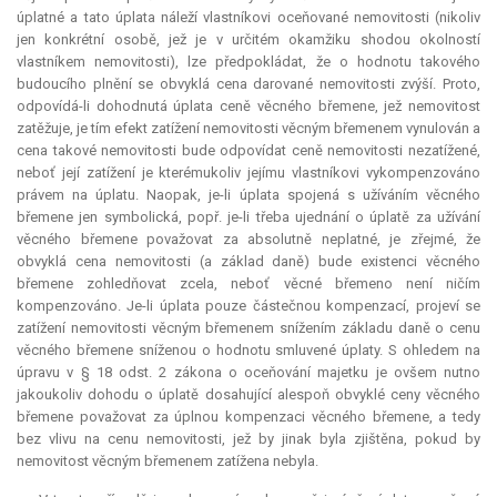
úplatné a tato úplata náleží vlastníkovi oceňované nemovitosti (nikoliv
jen konkrétní osobě, jež je v určitém okamžiku shodou okolností
vlastníkem nemovitosti), lze předpokládat, že o hodnotu takového
budoucího plnění se obvyklá cena darované nemovitosti zvýší. Proto,
odpovídá-li dohodnutá úplata ceně věcného břemene, jež nemovitost
zatěžuje, je tím efekt zatížení nemovitosti věcným břemenem vynulován a
cena takové nemovitosti bude odpovídat ceně nemovitosti nezatížené,
neboť její zatížení je kterémukoliv jejímu vlastníkovi vykompenzováno
právem na úplatu. Naopak, je-li úplata spojená s užíváním věcného
břemene jen symbolická, popř. je-li třeba ujednání o úplatě za užívání
věcného břemene považovat za absolutně neplatné, je zřejmé, že
obvyklá cena nemovitosti (a základ daně) bude existenci věcného
břemene zohledňovat zcela, neboť věcné břemeno není ničím
kompenzováno. Je-li úplata pouze částečnou kompenzací, projeví se
zatížení nemovitosti věcným břemenem snížením základu daně o cenu
věcného břemene sníženou o hodnotu smluvené úplaty. S ohledem na
úpravu v § 18 odst. 2 zákona o oceňování majetku je ovšem nutno
jakoukoliv dohodu o úplatě dosahující alespoň obvyklé ceny věcného
břemene považovat za úplnou kompenzaci věcného břemene, a tedy
bez vlivu na cenu nemovitosti, jež by jinak byla zjištěna, pokud by
nemovitost věcným břemenem zatížena nebyla.