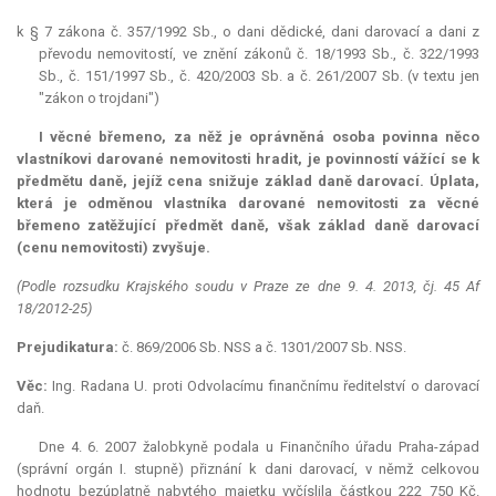
k § 7 zákona č. 357/1992 Sb., o dani dědické, dani darovací a dani z
převodu nemovitostí, ve znění zákonů č. 18/1993 Sb., č. 322/1993
Sb., č. 151/1997 Sb., č. 420/2003 Sb. a č. 261/2007 Sb. (v textu jen
"zákon o trojdani")
I věcné břemeno, za něž je oprávněná osoba povinna něco
vlastníkovi darované nemovitosti hradit, je povinností vážící se k
předmětu daně, jejíž cena snižuje základ daně darovací. Úplata,
která je odměnou vlastníka darované nemovitosti za věcné
břemeno zatěžující předmět daně, však základ daně darovací
(cenu nemovitosti) zvyšuje.
(Podle rozsudku Krajského soudu v Praze ze dne 9. 4. 2013, čj. 45 Af
18/2012-25)
Prejudikatura:
č. 869/2006 Sb. NSS a č. 1301/2007 Sb. NSS.
Věc:
Ing. Radana U. proti Odvolacímu finančnímu ředitelství o darovací
daň.
Dne 4. 6. 2007 žalobkyně podala u Finančního úřadu Praha-západ
(správní orgán I. stupně) přiznání k dani darovací, v němž celkovou
hodnotu bezúplatně nabytého majetku vyčíslila částkou 222 750 Kč.