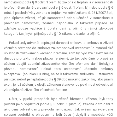
nemovitostí podle § 9 odst. 1 písm. b) zákona o trojdani a v současnosti
je předmětem daně darovací podle § 6 odst. 1 písm. b) nebo podle § 6
odst. 1 poslední věty zákona o trojdani ve znění zákona č. 261/2007 Sb.],
jeho úplatné zřízení, ať již samostatné nebo učiněné v souvislosti s
převodem nemovitosti, zdanění nepodléhá. V takovém případě se
zdaňuje pouze vyplácená úplata daní z příjmů v rámci zbytkové
kategorie tzv. jiných příjmů podle § 10 zákona o daních z příjmů.
Pokud tedy advokát sepisující darovací smlouvu a smlouvu o zřízení
věcného břemene do smlouvy zakomponoval ustanovení o symbolické
úplatnosti zřizovaného věcného břemene, aniž by bylo lze nalézt reálné
důvody pro takto nízkou platbu, je zjevné, že tak bylo činěno právě za
účelem obejití zdanění zřizovaného věcného břemene daní (tehdy) z
převodu nemovitostí. Pokud toto ustanovení účastníci smlouvy
akceptovali (souhlasili s ním), nelze k takovému smluvnímu ustanovení
přihlížet, neboť je neplatné podle § 39 občanského zákoníku, jako právní
úkon, jehož účelem je obejít zákonem stanovenou povinnost odvést daň
z bezúplatně zřízeného věcného břemene.
Dárci, v jejichž prospěch bylo věcné břemeno zřízeno, byli tedy
povinni jako poplatníci podle § 8 odst. 1 písm. c) zákona o trojdani z
jeho ceny odvést daň z převodu nemovitostí. Jak ovšem správce daně
správně podotkl, s ohledem na běh času (nebyly-li v mezidobí vůči