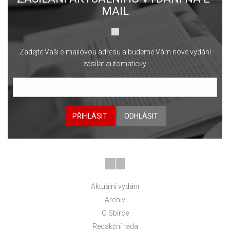
MAIL
Zadejte Vaši e-mailovou adresu a budeme Vám nové vydání
zasílat automaticky.
PŘIHLÁSIT
ODHLÁSIT
Aktuální vydání
Archiv
O Sbírce
Redakční rada