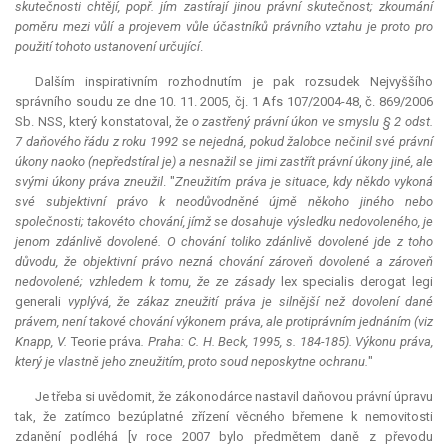
skutečnosti chtějí, popř. jím zastírají jinou právní skutečnost; zkoumání
poměru mezi vůlí a projevem vůle účastníků právního vztahu je proto pro
použití tohoto ustanovení určující
.
Dalším inspirativním rozhodnutím je pak rozsudek Nejvyššího
správního soudu ze dne 10. 11. 2005, čj. 1 Afs 107/2004-48, č. 869/2006
Sb. NSS, který konstatoval, že
o zastřený právní úkon ve smyslu § 2 odst.
7 daňového řádu z roku 1992 se nejedná, pokud žalobce nečinil své právní
úkony naoko (nepředstíral je) a nesnažil se jimi zastřít právní úkony jiné, ale
svými úkony práva zneužil
. "
Zneužitím práva je situace, kdy někdo vykoná
své subjektivní právo k neodůvodněné újmě někoho jiného nebo
společnosti; takovéto chování, jímž se dosahuje výsledku nedovoleného, je
jenom zdánlivě dovolené. O chování toliko zdánlivě dovolené jde z toho
důvodu, že objektivní právo nezná chování zároveň dovolené a zároveň
nedovolené; vzhledem k tomu, že ze zásady
lex specialis derogat legi
generali
vyplývá, že zákaz zneužití práva je silnější než dovolení dané
právem, není takové chování výkonem práva, ale protiprávním jednáním (viz
Knapp, V.
Teorie práva
. Praha: C. H. Beck, 1995, s. 184-185). Výkonu práva,
který je vlastně jeho zneužitím, proto soud neposkytne ochranu.
"
Je třeba si uvědomit, že zákonodárce nastavil daňovou právní úpravu
tak, že zatímco bezúplatné zřízení věcného břemene k nemovitosti
zdanění podléhá [v roce 2007 bylo předmětem daně z převodu