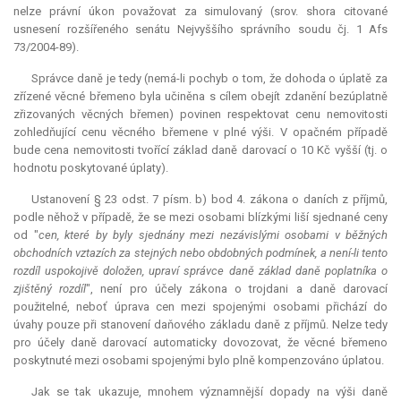
nelze právní úkon považovat za simulovaný (srov. shora citované
usnesení rozšířeného senátu Nejvyššího správního soudu čj. 1 Afs
73/2004-89).
Správce daně je tedy (nemá-li pochyb o tom, že dohoda o úplatě za
zřízené věcné břemeno byla učiněna s cílem obejít zdanění bezúplatně
zřizovaných věcných břemen) povinen respektovat cenu nemovitosti
zohledňující cenu věcného břemene v plné výši. V opačném případě
bude cena nemovitosti tvořící základ daně darovací o 10 Kč vyšší (tj. o
hodnotu poskytované úplaty).
Ustanovení § 23 odst. 7 písm. b) bod 4. zákona o daních z příjmů,
podle něhož v případě, že se mezi osobami blízkými liší sjednané ceny
od "
cen, které by byly sjednány mezi nezávislými osobami v běžných
obchodních vztazích za stejných nebo obdobných podmínek, a není-li tento
rozdíl uspokojivě doložen, upraví správce daně základ daně poplatníka o
zjištěný rozdíl
", není pro účely zákona o trojdani a daně darovací
použitelné, neboť úprava cen mezi spojenými osobami přichází do
úvahy pouze při stanovení daňového základu daně z příjmů. Nelze tedy
pro účely daně darovací automaticky dovozovat, že věcné břemeno
poskytnuté mezi osobami spojenými bylo plně kompenzováno úplatou.
Jak se tak ukazuje, mnohem významnější dopady na výši daně