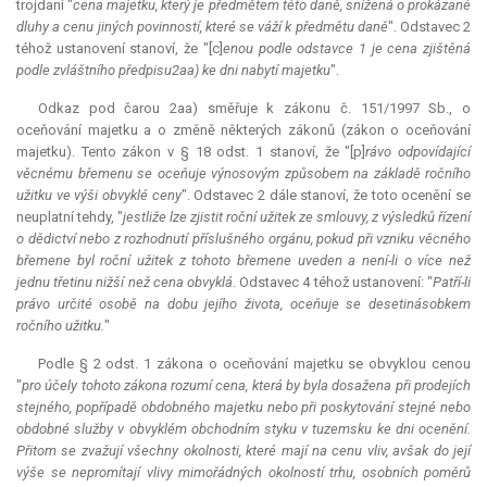
trojdani "
cena majetku, který je předmětem této daně, snížená o prokázané
dluhy a cenu jiných povinností, které se váží k předmětu daně
". Odstavec 2
téhož ustanovení stanoví, že "[c]
enou podle odstavce 1 je cena zjištěná
podle zvláštního předpisu2aa) ke dni nabytí majetku
".
Odkaz pod čarou 2aa) směřuje k zákonu č. 151/1997 Sb., o
oceňování majetku a o změně některých zákonů (zákon o oceňování
majetku). Tento zákon v § 18 odst. 1 stanoví, že "[p]
rávo odpovídající
věcnému břemenu se oceňuje výnosovým způsobem na základě ročního
užitku ve výši obvyklé ceny
". Odstavec 2 dále stanoví, že toto ocenění se
neuplatní tehdy, "
jestliže lze zjistit roční užitek ze smlouvy, z výsledků řízení
o dědictví nebo z rozhodnutí příslušného orgánu, pokud při vzniku věcného
břemene byl roční užitek z tohoto břemene uveden a není-li o více než
jednu třetinu nižší než cena obvyklá
. Odstavec 4 téhož ustanovení: "
Patří-li
právo určité osobě na dobu jejího života, oceňuje se desetinásobkem
ročního užitku.
"
Podle § 2 odst. 1 zákona o oceňování majetku se obvyklou cenou
"
pro účely tohoto zákona rozumí cena, která by byla dosažena při prodejích
stejného, popřípadě obdobného majetku nebo při poskytování stejné nebo
obdobné služby v obvyklém obchodním styku v tuzemsku ke dni ocenění.
Přitom se zvažují všechny okolnosti, které mají na cenu vliv, avšak do její
výše se nepromítají vlivy mimořádných okolností trhu, osobních poměrů