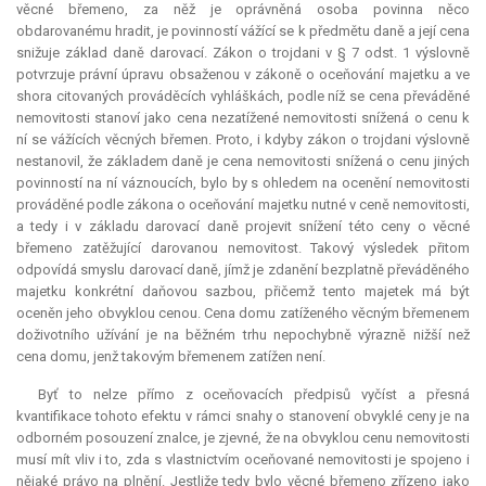
věcné břemeno, za něž je oprávněná osoba povinna něco
obdarovanému hradit, je povinností vážící se k předmětu daně a její cena
snižuje základ daně darovací. Zákon o trojdani v § 7 odst. 1 výslovně
potvrzuje právní úpravu obsaženou v zákoně o oceňování majetku a ve
shora citovaných prováděcích vyhláškách, podle níž se cena převáděné
nemovitosti stanoví jako cena nezatížené nemovitosti snížená o cenu k
ní se vážících věcných břemen. Proto, i kdyby zákon o trojdani výslovně
nestanovil, že základem daně je cena nemovitosti snížená o cenu jiných
povinností na ní váznoucích, bylo by s ohledem na ocenění nemovitosti
prováděné podle zákona o oceňování majetku nutné v ceně nemovitosti,
a tedy i v základu darovací daně projevit snížení této ceny o věcné
břemeno zatěžující darovanou nemovitost. Takový výsledek přitom
odpovídá smyslu darovací daně, jímž je zdanění bezplatně převáděného
majetku konkrétní daňovou sazbou, přičemž tento majetek má být
oceněn jeho obvyklou cenou. Cena domu zatíženého věcným břemenem
doživotního užívání je na běžném trhu nepochybně výrazně nižší než
cena domu, jenž takovým břemenem zatížen není.
Byť to nelze přímo z oceňovacích předpisů vyčíst a přesná
kvantifikace tohoto efektu v rámci snahy o stanovení obvyklé ceny je na
odborném posouzení znalce, je zjevné, že na obvyklou cenu nemovitosti
musí mít vliv i to, zda s vlastnictvím oceňované nemovitosti je spojeno i
nějaké právo na plnění. Jestliže tedy bylo věcné břemeno zřízeno jako