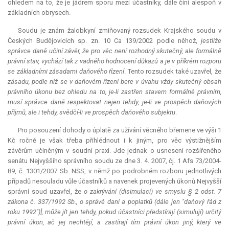
ohledem na to, že je jádrem sporu mezi účastníky, dále činí alespoň v
základních obrysech.
Soudu je znám žalobkyní zmiňovaný rozsudek Krajského soudu v
Českých Budějovicích sp. zn. 10 Ca 139/2002 podle něhož,
jestliže
správce daně učiní závěr, že pro věc není rozhodný skutečný, ale formálně
právní stav, vychází tak z vadného hodnocení důkazů a je v příkrém rozporu
se základními zásadami daňového řízení
. Tento rozsudek také uzavřel, že
zásadu, podle níž se v daňovém řízení bere v úvahu vždy skutečný obsah
právního úkonu bez ohledu na to, je-li zastřen stavem formálně právním,
musí správce daně respektovat nejen tehdy, je-li ve prospěch daňových
příjmů, ale i tehdy, svědčí-li ve prospěch daňového subjektu
.
Pro posouzení dohody o úplatě za užívání věcného břemene ve výši 1
Kč ročně je však třeba přihlédnout i k jiným, pro věc výstižnějším
závěrům učiněným v soudní praxi. Jde jednak o usnesení rozšířeného
senátu Nejvyššího správního soudu ze dne 3. 4. 2007, čj. 1 Afs 73/2004-
89, č. 1301/2007 Sb. NSS, v němž po podrobném rozboru jednotlivých
případů nesouladu vůle účastníků a navenek projevených úkonů Nejvyšší
správní soud uzavřel, že
o zakrývání (disimulaci) ve smyslu § 2 odst. 7
zákona č. 337/1992 Sb., o správě daní a poplatků (dále jen "daňový řád z
roku 1992")], může jít jen tehdy, pokud účastníci předstírají (simulují) určitý
právní úkon, ač jej nechtějí, a zastírají tím právní úkon jiný, který ve