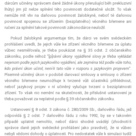
dárcům učiněny správcem daně žádné úkony přerušující běh prekluzivní
lhůty) jim již nelze splnění této povinnosti dodatečně uložit. To však
nemůže mít vliv na daňovou povinnost žalobkyně, neboť té daňovou
povinnost spojenou se zřízením (bezplatného) věcného břemene ani
ručení za splnění takové povinnosti zákonodárce neuložil.
Pokud žalobkyně argumentuje tím, že dárci ve svém svědeckém
prohlášení uvedli, že jejich vůle ke zřízení věcného břemene za úplatu
vůbec nesměřovala, je třeba poukázat na § 35 odst. 2 občanského
zákoníku, podle něhož "[p]
rávní úkony vyjádřené slovy je třeba vykládat
nejenom podle jejich jazykového vyjádření, ale zejména též podle vůle toho,
kdo právní úkon učinil, není-li tato vůle v rozporu s jazykovým projevem
".
Písemně učiněný úkon v podobě darovací smlouvy a smlouvy o zřízení
věcného břemene neumožňuje k tvrzené vůli účastníků přihlédnout,
neboť jazykový projev v ní učiněný vylučuje tvrzení o bezúplatnosti
zřízení. To však nic nemění na skutečnosti, že příslušné ustanovení je
třeba považovat za neplatné podle § 39 občanského zákoníku.
Ustanovení § 8 odst. 3 zákona č. 280/2009 Sb., daňového řádu, jež
odpovídá § 2 odst. 7 daňového řádu z roku 1992, by se v takovém
případě uplatnit nemohlo, neboť dárci shodně uvádějí (zhodnotí-li
správce daně jejich svědecké prohlášení jako pravdivé), že si vůbec
nebyli vědomi dohody o úplatnosti. Pro nedostatek vůle k simulaci tudíž