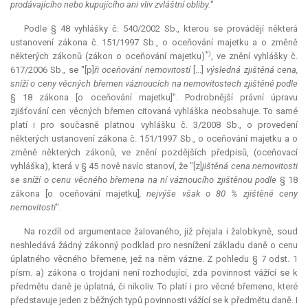
prodávajícího nebo kupujícího ani vliv zvláštní obliby.
"
Podle § 48 vyhlášky č. 540/2002 Sb., kterou se provádějí některá
ustanovení zákona č. 151/1997 Sb., o oceňování majetku a o změně
*)
některých zákonů (zákon o oceňování majetku)
, ve znění vyhlášky č.
617/2006 Sb., se "[p]
ři oceňování nemovitostí
[...]
výsledná zjištěná cena,
sníží o ceny věcných břemen váznoucích na nemovitostech zjištěné podle
§ 18 zákona [o oceňování majetku]". Podrobnější právní úpravu
zjišťování cen věcných břemen citovaná vyhláška neobsahuje. To samé
platí i pro současně platnou vyhlášku č. 3/2008 Sb., o provedení
některých ustanovení zákona č. 151/1997 Sb., o oceňování majetku a o
změně některých zákonů, ve znění pozdějších předpisů, (oceňovací
vyhláška), která v § 45 nově navíc stanoví, že "[z]
jištěná cena nemovitosti
se sníží o cenu věcného břemena na ní váznoucího zjištěnou podle
§ 18
zákona [o oceňování majetku]
, nejvýše však o 80 % zjištěné ceny
nemovitosti
".
Na rozdíl od argumentace žalovaného, již přejala i žalobkyně, soud
neshledává žádný zákonný podklad pro nesnížení základu daně o cenu
úplatného věcného břemene, jež na něm vázne. Z pohledu § 7 odst. 1
písm. a) zákona o trojdani není rozhodující, zda povinnost vážící se k
předmětu daně je úplatná, či nikoliv. To platí i pro věcné břemeno, které
představuje jeden z běžných typů povinnosti vážící se k předmětu daně. I