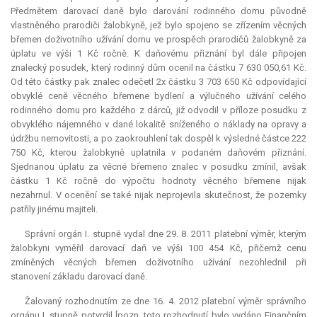
Předmětem darovací daně bylo darování rodinného domu původně
vlastněného prarodiči žalobkyně, jež bylo spojeno se zřízením věcných
břemen doživotního užívání domu ve prospěch prarodičů žalobkyně za
úplatu ve výši 1 Kč ročně. K daňovému přiznání byl dále připojen
znalecký posudek, který rodinný dům ocenil na částku 7 630 050,61 Kč.
Od této částky pak znalec odečetl 2x částku 3 703 650 Kč odpovídající
obvyklé ceně věcného břemene bydlení a výlučného užívání celého
rodinného domu pro každého z dárců, již odvodil v příloze posudku z
obvyklého nájemného v dané lokalitě sníženého o náklady na opravy a
údržbu nemovitosti, a po zaokrouhlení tak dospěl k výsledné částce 222
750 Kč, kterou žalobkyně uplatnila v podaném daňovém přiznání.
Sjednanou úplatu za věcné břemeno znalec v posudku zmínil, avšak
částku 1 Kč ročně do výpočtu hodnoty věcného břemene nijak
nezahrnul. V ocenění se také nijak neprojevila skutečnost, že pozemky
patřily jinému majiteli.
Správní orgán I. stupně vydal dne 29. 8. 2011 platební výměr, kterým
žalobkyni vyměřil darovací daň ve výši 100 454 Kč, přičemž cenu
zmíněných věcných břemen doživotního užívání nezohlednil při
stanovení základu darovací daně.
Žalovaný rozhodnutím ze dne 16. 4. 2012 platební výměr správního
orgánu I. stupně potvrdil [pozn. toto rozhodnutí bylo vydáno Finančním