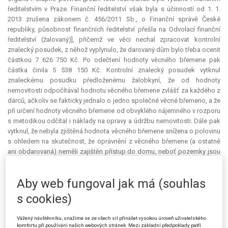
ředitelstvím v Praze. Finanční ředitelství však byla s účinností od 1. 1.
2013 zrušena zákonem č. 456/2011 Sb., o Finanční správě České
republiky, působnost finančních ředitelství přešla na Odvolací finanční
ředitelství (žalovaný)], přičemž ve věci nechal zpracovat kontrolní
znalecký posudek, z něhož vyplynulo, že darovaný dům bylo třeba ocenit
částkou 7 626 750 Kč. Po odečtení hodnoty věcného břemene pak
částka činila 5 538 150 Kč. Kontrolní znalecký posudek vytknul
znaleckému posudku předloženému žalobkyní, že od hodnoty
nemovitosti odpočítával hodnotu věcného břemene zvlášť za každého z
dárců, ačkoliv se fakticky jednalo o jedno společné věcné břemeno, a že
při určení hodnoty věcného břemene od obvyklého nájemného v rozporu
s metodikou odčítal i náklady na opravy a údržbu nemovitosti. Dále pak
vytknul, že nebyla zjištěná hodnota věcného břemene snížena o polovinu
s ohledem na skutečnost, že oprávnění z věcného břemene (a ostatně
ani obdarovaná) neměli zajištěn přístup do domu, neboť pozemky jsou
ve vlastnictví třetí osoby (byť se jednalo o osobu v příbuzenském
vztahu). Hodnota věcného břemene tak byla stanovena pouze na 2 088
Aby web fungoval jak má (souhlas
600 Kč. Na rozdíl od snížení hodnoty věcného břemene o 50 % však
kontrolní posudek nesnížil stejným způsobem hodnotu darovaného
s cookies)
domu, byť také neměl zajištěn přístup přes přilehlé pozemky.
Vážený návštěvníku, snažíme se ze všech sil přinášet vysokou úroveň uživatelského
Proti rozhodnutí žalovaného podala žalobkyně žalobu u Krajského
komfortu při používání našich webových stránek. Mezi základní předpoklady patří