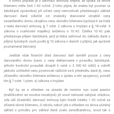
V tomto případě je z darovací smlouvy zřejmé, že úplata za věcné
břemeno měla činit 1 Kč ročně. Z toho plyne, že znalec byl povinen (a
žalobkyně oprávněna) při určení ceny nemovitosti představující základ
darovací daně odečíst od znalecky stanovené obvyklé ceny
nezatíženého domu obvyklou cenu věcného břemene (vychází-li se čistě
z textu darovací smlouvy, § 7 odst. 2 zákona o trojdani a § 18 odst. 4
zákona o oceňování majetku) sníženou o 10 Kč. Částka 10 Kč pak
představuje příjem žalobkyně, jenž je třeba zahrnout do základu daně z
příjmů fyzických osob podle § 10 zákona o daních z příjmů, jak správně
poznamenal žalovaný.
Jestliže však finanční úřad darovací daň vyměřil pouze z ceny
darovaného domu (navíc z ceny deklarované v posudku žalobkyně,
ačkoliv kontrolní posudek dospěl k ceně o 3 300 Kč nižší) a odmítl
jakkoliv zohlednit cenu povinností vážících se k předmětu daně (tj. cenu
zřízeného věcného břemene sníženou o úplatu s ním spojenou), porušil
tím § 7 odst. 1 písm. a) zákona o trojdani.
Byť by se s ohledem na zásadu
de minimis
non
curat praetor
(maličkostmi se soudce nezabývá) již soud nemusel zabývat otázkou,
zda vůlí účastníků darovací smlouvy bylo hradit částku 1 Kč ročně za
zřízené věcné břemeno, či nikoliv, neboť jde s ohledem na shora učiněný
výklad o položku pro základ daně zcela zanedbatelnou, soud tak s