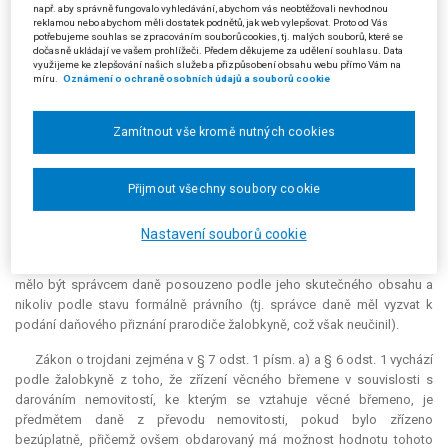
soudu v Praze, v níž uvedla, že hodnota jí bezúplatně nabytého majetku
např. aby správně fungovalo vyhledávání, abychom vás neobtěžovali nevhodnou
reklamou nebo abychom měli dostatek podnětů, jak web vylepšovat. Proto od Vás
činila podle přiloženého znaleckého posudku 222 750 Kč. Tato hodnota
potřebujeme souhlas se zpracováním souborů cookies, tj. malých souborů, které se
byla stanovena tak, že od hodnoty nabytých nemovitostí byla odečtena
dočasně ukládají ve vašem prohlížeči. Předem děkujeme za udělení souhlasu. Data
hodnota zřízených věcných břemen. Žalovanému pak žalobkyně vytkla
využijeme ke zlepšování našich služeb a přizpůsobení obsahu webu přímo Vám na
míru.
Oznámení o ochraně osobních údajů a souborů cookie
skutečnost, že smluvní ujednání o úplatném zřízení věcného břemene za
symbolickou cenu 1 Kč ročně posoudil i přes zjištění učiněná ze
svědecké výpovědi prarodičů žalobkyně jen čistě formálně a na základě
Zamítnout vše kromě nutných cookies
gramatického výkladu jako dohodu o zřízení úplatného věcného
břemene, které nelze od základu daně odečíst. Žalobkyně naopak
poukázala na písemnou výpověď svých prarodičů o tom, že žádné
Přijmout všechny soubory cookie
platby mezi účastníky smlouvy neprobíhaly a neprobíhají a ani nikdy
nebylo řešeno, že by mělo být něco placeno. Navíc, i kdyby nebylo
Nastavení souborů cookie
skutečnou vůlí účastníků smlouvy sjednat věcné břemeno bezúplatně,
sjednané plnění je ve zjevném nepoměru k hodnotě věcného břemene a
mělo být správcem daně posouzeno podle jeho skutečného obsahu a
nikoliv podle stavu formálně právního (tj. správce daně měl vyzvat k
podání daňového přiznání prarodiče žalobkyně, což však neučinil).
Zákon o trojdani zejména v § 7 odst. 1 písm. a) a § 6 odst. 1 vychází
podle žalobkyně z toho, že zřízení věcného břemene v souvislosti s
darováním nemovitostí, ke kterým se vztahuje věcné břemeno, je
předmětem daně z převodu nemovitosti, pokud bylo zřízeno
bezúplatně, přičemž ovšem obdarovaný má možnost hodnotu tohoto