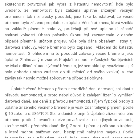
skutečnost potvrzoval jak výpis z katastru nemovitostí, kde bylo
uvedeno, že nemovitost byla zatížena úplatně zřízeným věcným
břemenem, tak i znalecký posudek, jenž také konstatoval, že věcné
břemeno bylo zřízeno pro plátce za úplatu. Věcná břemena, která vznikla
na základě písemné smlouvy, podléhají při své úplatnosti zásadě
smluvní volnosti. Obsah právního úkonu byl zaznamenán v daném
případě písemně, určitost projevu vůle byla dána obsahem listiny, tj.
darovací smlouvy, věcné břemeno bylo zapsáno i vkladem do katastru
nemovitostí. S ohledem na to posoudil žalovaný věcné břemeno jako
úplatné. Zmiňovaný rozsudek Krajského soudu v Českých Budějovicích
se týkal odlišné situace (věcné břemeno, jež nemohlo být využíváno a jež
bylo dohodou stran zrušeno do tří měsíců od svého vzniku) a jeho
závěry tak nebylo možné aplikovat na případ žalobkyně.
Úplatné věcné břemeno přitom nepodléhá dani darovací, ani dani z
převodu nemovitostí, a proto nebyl důvod k zahájení řízení o vyměření
darovací daně, ani daně z převodu nemovitostí. Příjem fyzické osoby z
úplatně zřízeného věcného břemene je však zdanitelným příjmem podle
§ 10 zákona č. 586/1992 Sb., o daních z příjmů. Úplatné zřízení věcného
břemene podle žalovaného nelze považovat za cenu jiných povinností,
které se váží k předmětu daně dle § 7 odst. 1 písm. a) zákona o trojdani
a které mohou snižovat cenu bezúplatně nabytého majetku. Podle