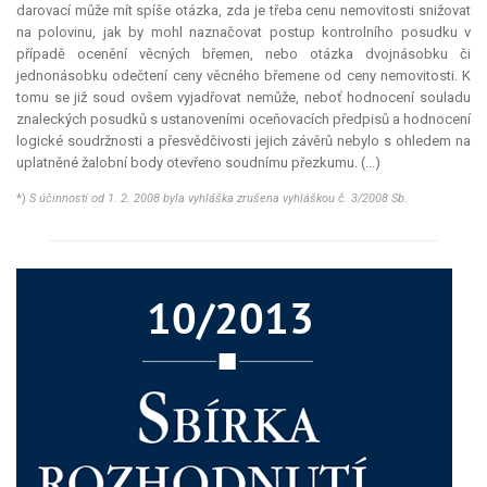
darovací může mít spíše otázka, zda je třeba cenu nemovitosti snižovat
na polovinu, jak by mohl naznačovat postup kontrolního posudku v
případě ocenění věcných břemen, nebo otázka dvojnásobku či
jednonásobku odečtení ceny věcného břemene od ceny nemovitosti. K
tomu se již soud ovšem vyjadřovat nemůže, neboť hodnocení souladu
znaleckých posudků s ustanoveními oceňovacích předpisů a hodnocení
logické soudržnosti a přesvědčivosti jejich závěrů nebylo s ohledem na
uplatněné žalobní body otevřeno soudnímu přezkumu. (...)
*)
S účinností od 1. 2. 2008 byla vyhláška zrušena vyhláškou č. 3/2008 Sb.