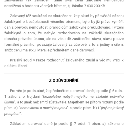
žalovaného tak základem daně byla cena darované nemovitosti
nesnížená o hodnotu věcných břemen, tj. částka 7 630 200 Kč.
Žalovaný též poukázal na skutečnost, že pokud by přisvědčil názoru
žalobkyně o bezúplatnosti věcného břemene, bylo by již právo vyměřit
daň z převodu nemovitostí prarodičům žalobkyně prekludováno. Tvrzení
žalobkyně o tom, že nebylo rozhodováno na základě skutečného
obsahu právního úkonu, ale na základě zastřeného stavu, stavu pouze
formálně právního, považuje žalovaný za účelové, a to s jediným cílem,
snížit cenu majetku, která je předmětem daně darovací.
Krajský soud v Praze rozhodnutí žalovaného zrušil a věc mu vrátil k
dalšímu řízení.
Z ODŮVODNĚNÍ:
Pro věc je podstatné, že předmětem darovací daně je podle § 6 odst.
1 zákona o trojdani "
bezúplatné nabytí majetku na základě právního
úkonu
", a to jinak než smrtí zůstavitele. Majetkem se přitom rozumí podle
písm. a) "
nemovitosti a movitý majetek
" a podle písm. b) i "
jiný majetkový
prospěch
".
Základem darovací daně je podle § 7 odst. 1 písm. a) zákona o