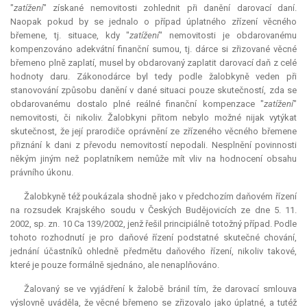
"
zatížení
" získané nemovitosti zohlednit při danění darovací daní.
Naopak pokud by se jednalo o případ úplatného zřízení věcného
břemene, tj. situace, kdy "
zatížení
" nemovitosti je obdarovanému
kompenzováno adekvátní finanční sumou, tj. dárce si zřizované věcné
břemeno plně zaplatí, musel by obdarovaný zaplatit darovací daň z celé
hodnoty daru. Zákonodárce byl tedy podle žalobkyně veden při
stanovování způsobu danění v dané situaci pouze skutečností, zda se
obdarovanému dostalo plné reálné finanční
kompenzace
"
zatížení
"
nemovitosti, či nikoliv. Žalobkyni přitom nebylo možné nijak vytýkat
skutečnost, že její prarodiče oprávnění ze zřízeného věcného břemene
přiznání k dani z převodu nemovitostí nepodali. Nesplnění povinnosti
někým jiným než poplatníkem nemůže mít vliv na hodnocení obsahu
právního úkonu.
Žalobkyně též poukázala shodně jako v předchozím daňovém řízení
na rozsudek Krajského soudu v Českých Budějovicích ze dne 5. 11.
2002, sp. zn. 10 Ca 139/2002, jenž řešil principiálně totožný případ. Podle
tohoto rozhodnutí je pro daňové řízení podstatné skutečné chování,
jednání účastníků ohledně předmětu daňového řízení, nikoliv takové,
které je pouze formálně sjednáno, ale nenaplňováno.
Žalovaný se ve vyjádření k žalobě bránil tím, že darovací smlouva
výslovně uváděla, že věcné břemeno se zřizovalo jako úplatné, a tutéž