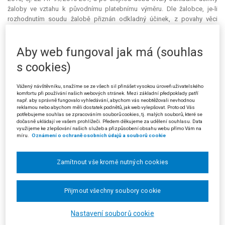
žaloby ve vztahu k původnímu platebnímu výměru. Dle žalobce, je-li
rozhodnutím soudu žalobě přiznán odkladný účinek, z povahy věci
nastupuje odkladný účinek spolu se vznikem předmětné žaloby, tzn. od
počátku řízení o žalobě. Také byl dle žalobce nesprávný názor
Aby web fungoval jak má (souhlas
žalovaného, že řízení o správní žalobě trvalo pouze do dne 27. 1. 2015,
jelikož pro posouzení délky trvání odkladného účinku žaloby není
s cookies)
rozhodné datum právní moci konečného rozhodnutí o žalobě, nýbrž
datum, kdy mohla být právní moc rozhodnutí nejdříve vyznačena, tzn. v
Vážený návštěvníku, snažíme se ze všech sil přinášet vysokou úroveň uživatelského
posuzovaném případě datum doručení rozhodnutí Nejvyššího správního
komfortu při používání našich webových stránek. Mezi základní předpoklady patří
soudu, kterým byla zamítnuta kasační stížnost správního orgánu proti
např. aby správně fungovalo vyhledávání, abychom vás neobtěžovali nevhodnou
reklamou nebo abychom měli dostatek podnětů, jak web vylepšovat. Proto od Vás
rozhodnutí krajského soudu, tj. 20. 5. 2015.
potřebujeme souhlas se zpracováním souborů cookies, tj. malých souborů, které se
dočasně ukládají ve vašem prohlížeči. Předem děkujeme za udělení souhlasu. Data
3. Napadené rozhodnutí je nezákonné pro způsob, jakým žalovaný
využijeme ke zlepšování našich služeb a přizpůsobení obsahu webu přímo Vám na
míru.
Oznámení o ochraně osobních údajů a souborů cookie
posoudil soulad postupu celního orgánu I. stupně při vydání platebního
výměru na úrok z prodlení se základními zásadami správy daní ve
smyslu § 5 a násl. daňového řádu. Dle žalobce předmětný platební výměr
Zamítnout vše kromě nutných cookies
na úrok z prodlení představoval nepřiměřený postup správce daně, který
vzhledem k probíhajícímu řízení o správní žalobě zatěžoval žalobce další
významnou platební povinností, která sledovala osud sporného cla.
Přijmout všechny soubory cookie
Vzhledem k přetrvávajícímu zajištění majetkem žalobce se přitom
nejednalo o opatření nezbytné pro dosažení cíle správy daní. Se
Nastavení souborů cookie
zřetelem ke všem okolnostem věci měl a mohl žalovaný vyčkat s