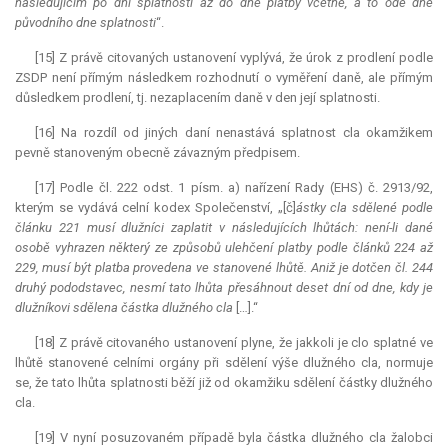
následujícím po dni splatnosti až do dne platby včetně, a to ode dne
původního dne splatnosti
“.
[15] Z právě citovaných ustanovení vyplývá, že úrok z prodlení podle
ZSDP není přímým následkem rozhodnutí o vyměření daně, ale přímým
důsledkem prodlení, tj. nezaplacením daně v den její splatnosti.
[16] Na rozdíl od jiných daní nenastává splatnost cla okamžikem
pevně stanoveným obecně závazným předpisem.
[17] Podle čl. 222 odst. 1 písm. a) nařízení Rady (EHS) č. 2913/92,
kterým se vydává celní
kodex
Společenství, „[č]
ástky cla sdělené podle
článku 221 musí dlužníci zaplatit v následujících lhůtách: není-li dané
osobě vyhrazen některý ze způsobů ulehčení platby podle článků 224 až
229, musí být platba provedena ve stanovené lhůtě. Aniž je dotčen čl. 244
druhý pododstavec, nesmí tato lhůta přesáhnout deset dní od dne, kdy je
dlužníkovi sdělena částka dlužného cla
[…].“
[18] Z právě citovaného ustanovení plyne, že jakkoli je clo splatné ve
lhůtě stanovené celními orgány při sdělení výše dlužného cla, normuje
se, že tato lhůta splatnosti běží již od okamžiku sdělení částky dlužného
cla.
[19] V nyní posuzovaném případě byla částka dlužného cla žalobci