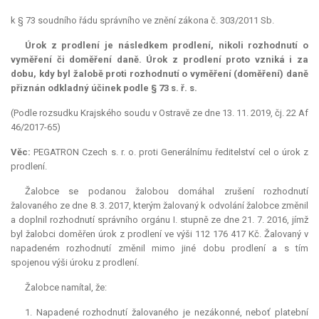
k § 73 soudního řádu správního ve znění zákona č. 303/2011 Sb.
Úrok z prodlení je následkem prodlení, nikoli rozhodnutí o
vyměření či doměření daně. Úrok z prodlení proto vzniká i za
dobu, kdy byl žalobě proti rozhodnutí o vyměření (doměření) daně
přiznán odkladný účinek podle § 73 s. ř. s.
(Podle rozsudku Krajského soudu v Ostravě ze dne 13. 11. 2019, čj. 22 Af
46/2017-65)
Věc:
PEGATRON Czech s. r. o. proti Generálnímu ředitelství cel o úrok z
prodlení.
Žalobce se podanou žalobou domáhal zrušení rozhodnutí
žalovaného ze dne 8. 3. 2017, kterým žalovaný k odvolání žalobce změnil
a doplnil rozhodnutí správního orgánu I. stupně ze dne 21. 7. 2016, jímž
byl žalobci doměřen úrok z prodlení ve výši 112 176 417 Kč. Žalovaný v
napadeném rozhodnutí změnil mimo jiné dobu prodlení a s tím
spojenou výši úroku z prodlení.
Žalobce namítal, že:
1. Napadené rozhodnutí žalovaného je nezákonné, neboť platební