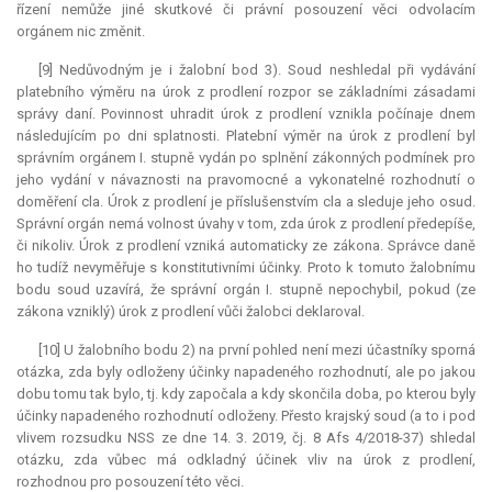
řízení nemůže jiné skutkové či právní posouzení věci odvolacím
orgánem nic změnit.
[9] Nedůvodným je i žalobní bod 3). Soud neshledal při vydávání
platebního výměru na úrok z prodlení rozpor se základními zásadami
správy daní. Povinnost uhradit úrok z prodlení vznikla počínaje dnem
následujícím po dni splatnosti. Platební výměr na úrok z prodlení byl
správním orgánem I. stupně vydán po splnění zákonných podmínek pro
jeho vydání v návaznosti na pravomocné a vykonatelné rozhodnutí o
doměření cla. Úrok z prodlení je příslušenstvím cla a sleduje jeho osud.
Správní orgán nemá volnost úvahy v tom, zda úrok z prodlení předepíše,
či nikoliv. Úrok z prodlení vzniká automaticky ze zákona. Správce daně
ho tudíž nevyměřuje s konstitutivními účinky. Proto k tomuto žalobnímu
bodu soud uzavírá, že správní orgán I. stupně nepochybil, pokud (ze
zákona vzniklý) úrok z prodlení vůči žalobci deklaroval.
[10] U žalobního bodu 2) na první pohled není mezi účastníky sporná
otázka, zda byly odloženy účinky napadeného rozhodnutí, ale po jakou
dobu tomu tak bylo, tj. kdy započala a kdy skončila doba, po kterou byly
účinky napadeného rozhodnutí odloženy. Přesto krajský soud (a to i pod
vlivem rozsudku NSS ze dne 14. 3. 2019, čj. 8 Afs 4/2018-37) shledal
otázku, zda vůbec má odkladný účinek vliv na úrok z prodlení,
rozhodnou pro posouzení této věci.