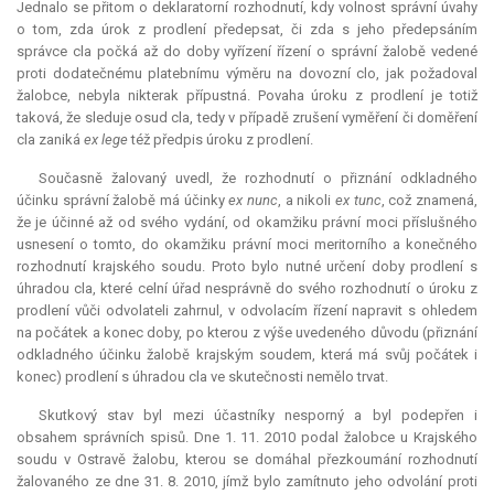
Jednalo se přitom o
deklaratorní
rozhodnutí, kdy volnost správní úvahy
o tom, zda úrok z prodlení předepsat, či zda s jeho předepsáním
správce cla počká až do doby vyřízení řízení o správní žalobě vedené
proti dodatečnému platebnímu výměru na dovozní clo, jak požadoval
žalobce, nebyla nikterak přípustná. Povaha úroku z prodlení je totiž
taková, že sleduje osud cla, tedy v případě zrušení vyměření či doměření
cla zaniká
ex lege
též předpis úroku z prodlení.
Současně žalovaný uvedl, že rozhodnutí o přiznání odkladného
účinku správní žalobě má účinky
ex nunc
, a nikoli
ex tunc
, což znamená,
že je účinné až od svého vydání, od okamžiku právní moci příslušného
usnesení o tomto, do okamžiku právní moci meritorního a konečného
rozhodnutí krajského soudu. Proto bylo nutné určení doby prodlení s
úhradou cla, které celní úřad nesprávně do svého rozhodnutí o úroku z
prodlení vůči odvolateli zahrnul, v odvolacím řízení napravit s ohledem
na počátek a konec doby, po kterou z výše uvedeného důvodu (přiznání
odkladného účinku žalobě krajským soudem, která má svůj počátek i
konec) prodlení s úhradou cla ve skutečnosti nemělo trvat.
Skutkový stav byl mezi účastníky nesporný a byl podepřen i
obsahem správních spisů. Dne 1. 11. 2010 podal žalobce u Krajského
soudu v Ostravě žalobu, kterou se domáhal přezkoumání rozhodnutí
žalovaného ze dne 31. 8. 2010, jímž bylo zamítnuto jeho odvolání proti