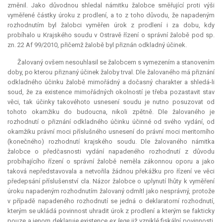
změnil. Jako důvodnou shledal námitku žalobce směřující proti výši
vyměřené částky úroku z prodlení, a to z toho důvodu, že napadeným
rozhodnutím byl žalobci vyměřen úrok z prodlení i za dobu, kdy
probíhalo u Krajského soudu v Ostravě řízení o správní žalobě pod sp.
zn. 22 Af 99/2010, přičemž žalobě byl přiznán odkladný účinek.
Žalovaný ovšem nesouhlasil se žalobcem s vymezením a stanovením
doby, po kterou přiznaný účinek žaloby trval. Dle žalovaného má přiznání
odkladného účinku žalobě mimořádný a dočasný charakter a shledá-li
soud, že za existence mimořádných okolností je třeba pozastavit stav
věci, tak účinky takovéhoto usnesení soudu je nutno posuzovat od
tohoto okamžiku do budoucna, nikoli zpětně. Dle žalovaného je
rozhodnutí o přiznání odkladného účinku účinné od svého vydání, od
okamžiku právní moci příslušného usnesení do právní moci meritorního
(konečného) rozhodnutí krajského soudu. Dle žalovaného námitka
žalobce o předčasnosti vydání napadeného rozhodnutí z důvodu
probíhajícího řízení o správní žalobě neměla zákonnou oporu a jako
taková nepředstavovala a netvořila žádnou překážku pro řízení ve věci
předepsání příslušenství cla. Názor žalobce o uplynutí lhůty k vyměření
úroku napadeným rozhodnutím žalovaný odmítl jako nesprávný, protože
v případě napadeného rozhodnutí se jedná o
deklaratorní
rozhodnutí,
kterým se ukládá povinnost uhradit úrok z prodlení a kterým se fakticky
pouze a jenom deklaruje existence
ex lege
již vzniklé fiskální povinnosti.