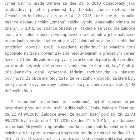
výměr Celního úřadu Ostrava ze dne 21. 5. 2010 označovaný jako
podkladová platební povinnost byl fakticky zrušen rozhodnutím
Generálního ředitelství cel ze dne 14. 12. 2015, které sice po formální
stránce deklaruje toliko „změnu“ celého výroku platebního výměru ze
dne 21. 5. 2010, po stránce obsahové i faktické se však dle žalobce
jednalo o úplné zrušení prvostupňového rozhodnutí a jeho nahrazení
rozhodnutím novým, byť ve stejné výši platební povinnosti a ohledně
totožných dovozů zboží. Napadené rozhodnutí žalovaného totiž
spočívalo na zcela novém základě nesouvisejícím s předešlým celním
řízením. Z toho dle žalobce vyplývalo, že nelze předepsat úrok z prodlení
za období odpovídající existenci zrušeného rozhodnutí, když úrok je
příslušenstvím daně vymezené řádným rozhodnutím o platební
povinnosti. Žalobce měl tedy za to, že ve vztahu k období, za které byly
úroky z prodlení vyměřovány, uplynula lhůta pro stanovení daně dle § 148
daňového řádu.
2. Napadené rozhodnutí je nezákonné, neboť správní orgán
nesprávně posoudil dobu trvání odkladného účinku žaloby v řízení sp.
zn. 22 Af 99/2010. Žalobce uvedl, že soudní řízení pod sp. zn. 22 Af
99/2010 trvalo ode dne 1. 11. 2010 do dne 21. 5. 2015, tj. do doručení
rozhodnutí Nejvyššího správního soudu o zamítnutí kasační stížnosti
celního orgánu proti rozsudku Krajského soudu v Ostravě ze dne 27. 1.
2015, čj. 22 Af 99/2010-251, a po stejnou dobu trvaly odkladné účinky