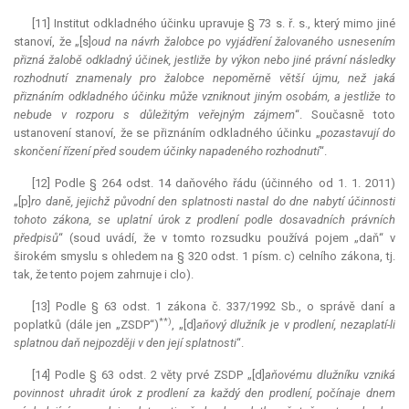
[11] Institut odkladného účinku upravuje § 73 s. ř. s., který mimo jiné
stanoví, že „[s]
oud na návrh žalobce po vyjádření žalovaného usnesením
přizná žalobě odkladný účinek, jestliže by výkon nebo jiné právní následky
rozhodnutí znamenaly pro žalobce nepoměrně větší újmu, než jaká
přiznáním odkladného účinku může vzniknout jiným osobám, a jestliže to
nebude v rozporu s důležitým veřejným zájmem
“. Současně toto
ustanovení stanoví, že se přiznáním odkladného účinku „
pozastavují do
skončení řízení před soudem účinky napadeného rozhodnutí
“.
[12] Podle § 264 odst. 14 daňového řádu (účinného od 1. 1. 2011)
„[p]
ro daně, jejichž původní den splatnosti nastal do dne nabytí účinnosti
tohoto zákona, se uplatní úrok z prodlení podle dosavadních právních
předpisů
“ (soud uvádí, že v tomto rozsudku používá pojem „daň“ v
širokém smyslu s ohledem na § 320 odst. 1 písm. c) celního zákona, tj.
tak, že tento pojem zahrnuje i clo).
[13] Podle § 63 odst. 1 zákona č. 337/1992 Sb., o správě daní a
**)
poplatků (dále jen „ZSDP“)
, „[d]
aňový dlužník je v prodlení, nezaplatí-li
splatnou daň nejpozději v den její splatnosti
“.
[14] Podle § 63 odst. 2 věty prvé ZSDP „[d]
aňovému dlužníku vzniká
povinnost uhradit úrok z prodlení za každý den prodlení, počínaje dnem