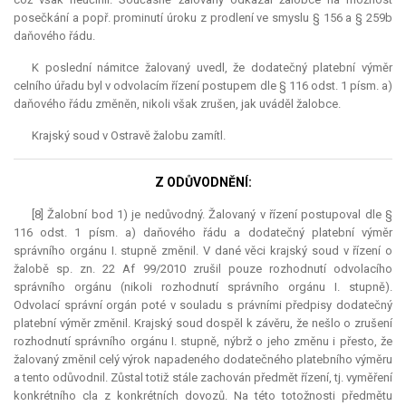
posečkání a popř. prominutí úroku z prodlení ve smyslu § 156 a § 259b
daňového řádu.
K poslední námitce žalovaný uvedl, že dodatečný platební výměr
celního úřadu byl v odvolacím řízení postupem dle § 116 odst. 1 písm. a)
daňového řádu změněn, nikoli však zrušen, jak uváděl žalobce.
Krajský soud v Ostravě žalobu zamítl.
Z ODŮVODNĚNÍ:
[8] Žalobní bod 1) je nedůvodný. Žalovaný v řízení postupoval dle §
116 odst. 1 písm. a) daňového řádu a dodatečný platební výměr
správního orgánu I. stupně změnil. V dané věci krajský soud v řízení o
žalobě sp. zn. 22 Af 99/2010 zrušil pouze rozhodnutí odvolacího
správního orgánu (nikoli rozhodnutí správního orgánu I. stupně).
Odvolací správní orgán poté v souladu s právními předpisy dodatečný
platební výměr změnil. Krajský soud dospěl k závěru, že nešlo o zrušení
rozhodnutí správního orgánu I. stupně, nýbrž o jeho změnu i přesto, že
žalovaný změnil celý výrok napadeného dodatečného platebního výměru
a tento odůvodnil. Zůstal totiž stále zachován předmět řízení, tj. vyměření
konkrétního cla z konkrétních dovozů. Na této totožnosti předmětu