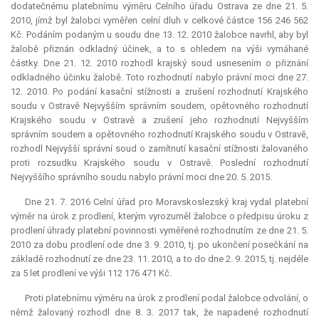
dodatečnému platebnímu výměru Celního úřadu Ostrava ze dne 21. 5.
2010, jímž byl žalobci vyměřen celní dluh v celkové částce 156 246 562
Kč. Podáním podaným u soudu dne 13. 12. 2010 žalobce navrhl, aby byl
žalobě přiznán odkladný účinek, a to s ohledem na výši vymáhané
částky. Dne 21. 12. 2010 rozhodl krajský soud usnesením o přiznání
odkladného účinku žalobě. Toto rozhodnutí nabylo právní moci dne 27.
12. 2010. Po podání kasační stížnosti a zrušení rozhodnutí Krajského
soudu v Ostravě Nejvyšším správním soudem, opětovného rozhodnutí
Krajského soudu v Ostravě a zrušení jeho rozhodnutí Nejvyšším
správním soudem a opětovného rozhodnutí Krajského soudu v Ostravě,
rozhodl Nejvyšší správní soud o zamítnutí kasační stížnosti žalovaného
proti rozsudku Krajského soudu v Ostravě. Poslední rozhodnutí
Nejvyššího správního soudu nabylo právní moci dne 20. 5. 2015.
Dne 21. 7. 2016 Celní úřad pro Moravskoslezský kraj vydal platební
výměr na úrok z prodlení, kterým vyrozuměl žalobce o předpisu úroku z
prodlení úhrady platební povinnosti vyměřené rozhodnutím ze dne 21. 5.
2010 za dobu prodlení ode dne 3. 9. 2010, tj. po ukončení posečkání na
základě rozhodnutí ze dne 23. 11. 2010, a to do dne 2. 9. 2015, tj. nejdéle
za 5 let prodlení ve výši 112 176 471 Kč.
Proti platebnímu výměru na úrok z prodlení podal žalobce odvolání, o
němž žalovaný rozhodl dne 8. 3. 2017 tak, že napadené rozhodnutí