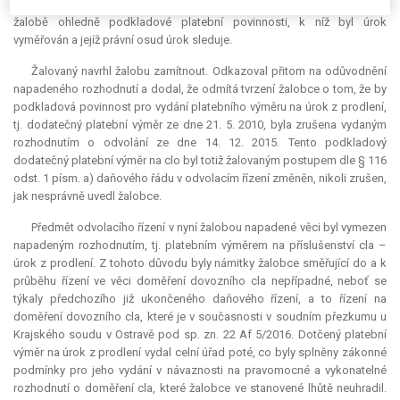
případným vyměřením úroku z prodlení na výsledek řízení o správní
žalobě ohledně podkladové platební povinnosti, k níž byl úrok
vyměřován a jejíž právní osud úrok sleduje.
Žalovaný navrhl žalobu zamítnout. Odkazoval přitom na odůvodnění
napadeného rozhodnutí a dodal, že odmítá tvrzení žalobce o tom, že by
podkladová povinnost pro vydání platebního výměru na úrok z prodlení,
tj. dodatečný platební výměr ze dne 21. 5. 2010, byla zrušena vydaným
rozhodnutím o odvolání ze dne 14. 12. 2015. Tento podkladový
dodatečný platební výměr na clo byl totiž žalovaným postupem dle § 116
odst. 1 písm. a) daňového řádu v odvolacím řízení změněn, nikoli zrušen,
jak nesprávně uvedl žalobce.
Předmět odvolacího řízení v nyní žalobou napadené věci byl vymezen
napadeným rozhodnutím, tj. platebním výměrem na příslušenství cla –
úrok z prodlení. Z tohoto důvodu byly námitky žalobce směřující do a k
průběhu řízení ve věci doměření dovozního cla nepřípadné, neboť se
týkaly předchozího již ukončeného daňového řízení, a to řízení na
doměření dovozního cla, které je v současnosti v soudním přezkumu u
Krajského soudu v Ostravě pod sp. zn. 22 Af 5/2016. Dotčený platební
výměr na úrok z prodlení vydal celní úřad poté, co byly splněny zákonné
podmínky pro jeho vydání v návaznosti na pravomocné a vykonatelné
rozhodnutí o doměření cla, které žalobce ve stanovené lhůtě neuhradil.