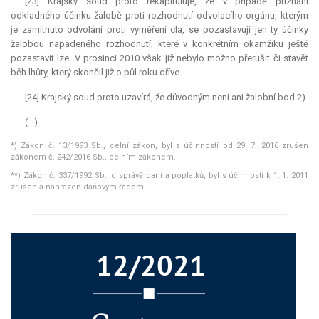
[23] Krajský soud proto rekapituluje, že v případě přiznání
odkladného účinku žalobě proti rozhodnutí odvolacího orgánu, kterým
je zamítnuto odvolání proti vyměření cla, se pozastavují jen ty účinky
žalobou napadeného rozhodnutí, které v konkrétním okamžiku ještě
pozastavit lze. V prosinci 2010 však již nebylo možno přerušit či stavět
běh lhůty, který skončil již o půl roku dříve.
[24] Krajský soud proto uzavírá, že důvodným není ani žalobní bod 2).
(…)
*) Zákon č. 13/1993 Sb., celní zákon, byl s účinností od 29. 7. 2016 zrušen
zákonem č. 242/2016 Sb., celním zákonem.
**) Zákon č. 337/1992 Sb., o správě daní a poplatků, byl s účinností k 1. 1. 2011
zrušen a nahrazen daňovým řádem.