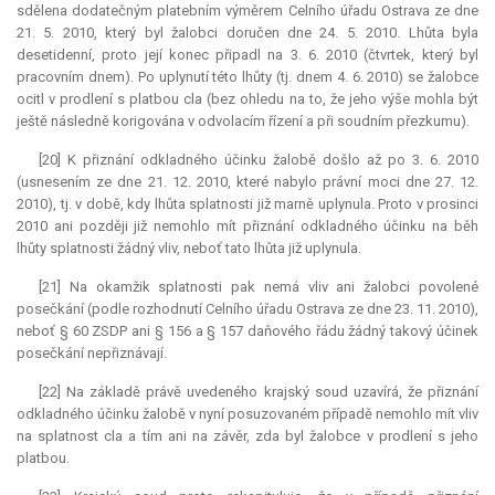
sdělena dodatečným platebním výměrem Celního úřadu Ostrava ze dne
21. 5. 2010, který byl žalobci doručen dne 24. 5. 2010. Lhůta byla
desetidenní, proto její konec připadl na 3. 6. 2010 (čtvrtek, který byl
pracovním dnem). Po uplynutí této lhůty (tj. dnem 4. 6. 2010) se žalobce
ocitl v prodlení s platbou cla (bez ohledu na to, že jeho výše mohla být
ještě následně korigována v odvolacím řízení a při soudním přezkumu).
[20] K přiznání odkladného účinku žalobě došlo až po 3. 6. 2010
(usnesením ze dne 21. 12. 2010, které nabylo právní moci dne 27. 12.
2010), tj. v době, kdy lhůta splatnosti již marně uplynula. Proto v prosinci
2010 ani později již nemohlo mít přiznání odkladného účinku na běh
lhůty splatnosti žádný vliv, neboť tato lhůta již uplynula.
[21] Na okamžik splatnosti pak nemá vliv ani žalobci povolené
posečkání (podle rozhodnutí Celního úřadu Ostrava ze dne 23. 11. 2010),
neboť § 60 ZSDP ani § 156 a § 157 daňového řádu žádný takový účinek
posečkání nepřiznávají.
[22] Na základě právě uvedeného krajský soud uzavírá, že přiznání
odkladného účinku žalobě v nyní posuzovaném případě nemohlo mít vliv
na splatnost cla a tím ani na závěr, zda byl žalobce v prodlení s jeho
platbou.