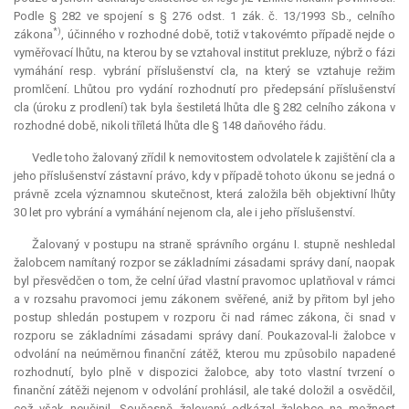
Podle § 282 ve spojení s § 276 odst. 1 zák. č. 13/1993 Sb., celního
*)
zákona
, účinného v rozhodné době, totiž v takovémto případě nejde o
vyměřovací lhůtu, na kterou by se vztahoval institut
prekluze
, nýbrž o fázi
vymáhání resp. vybrání příslušenství cla, na který se vztahuje režim
promlčení. Lhůtou pro vydání rozhodnutí pro předepsání příslušenství
cla (úroku z prodlení) tak byla šestiletá lhůta dle § 282 celního zákona v
rozhodné době, nikoli tříletá lhůta dle § 148 daňového řádu.
Vedle toho žalovaný zřídil k nemovitostem odvolatele k zajištění cla a
jeho příslušenství zástavní právo, kdy v případě tohoto úkonu se jedná o
právně zcela významnou skutečnost, která založila běh objektivní lhůty
30 let pro vybrání a vymáhání nejenom cla, ale i jeho příslušenství.
Žalovaný v postupu na straně správního orgánu I. stupně neshledal
žalobcem namítaný rozpor se základními zásadami správy daní, naopak
byl přesvědčen o tom, že celní úřad vlastní pravomoc uplatňoval v rámci
a v rozsahu pravomoci jemu zákonem svěřené, aniž by přitom byl jeho
postup shledán postupem v rozporu či nad rámec zákona, či snad v
rozporu se základními zásadami správy daní. Poukazoval-li žalobce v
odvolání na neúměrnou finanční zátěž, kterou mu způsobilo napadené
rozhodnutí, bylo plně v dispozici žalobce, aby toto vlastní tvrzení o
finanční zátěži nejenom v odvolání prohlásil, ale také doložil a osvědčil,
což však neučinil. Současně žalovaný odkázal žalobce na možnost