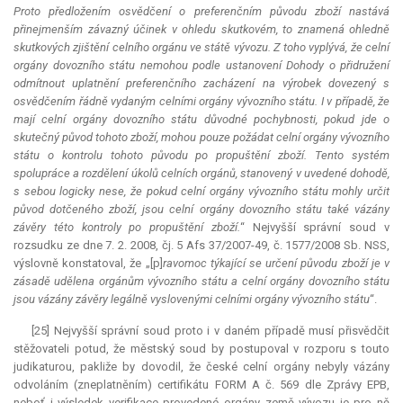
Proto předložením osvědčení o preferenčním původu zboží nastává
přinejmenším závazný účinek v ohledu skutkovém, to znamená ohledně
skutkových zjištění celního orgánu ve státě vývozu. Z toho vyplývá, že celní
orgány dovozního státu nemohou podle ustanovení Dohody o přidružení
odmítnout uplatnění preferenčního zacházení na výrobek dovezený s
osvědčením řádně vydaným celními orgány vývozního státu. I v případě, že
mají celní orgány dovozního státu důvodné pochybnosti, pokud jde o
skutečný původ tohoto zboží, mohou pouze požádat celní orgány vývozního
státu o kontrolu tohoto původu po propuštění zboží. Tento systém
spolupráce a rozdělení úkolů celních orgánů, stanovený v uvedené dohodě,
s sebou logicky nese, že pokud celní orgány vývozního státu mohly určit
původ dotčeného zboží, jsou celní orgány dovozního státu také vázány
závěry této kontroly po propuštění zboží.
“ Nejvyšší správní soud v
rozsudku ze dne 7. 2. 2008, čj. 5 Afs 37/2007-49, č. 1577/2008 Sb. NSS,
výslovně konstatoval, že „[p]
ravomoc týkající se určení původu zboží je v
zásadě udělena orgánům vývozního státu a celní orgány dovozního státu
jsou vázány závěry legálně vyslovenými celními orgány vývozního státu
“.
[25] Nejvyšší správní soud proto i v daném případě musí přisvědčit
stěžovateli potud, že městský soud by postupoval v rozporu s touto
judikaturou, pakliže by dovodil, že české celní orgány nebyly vázány
odvoláním (zneplatněním) certifikátu FORM A č. 569 dle Zprávy EPB,
neboť i výsledek
verifikace
provedené orgány země vývozu je pro ně