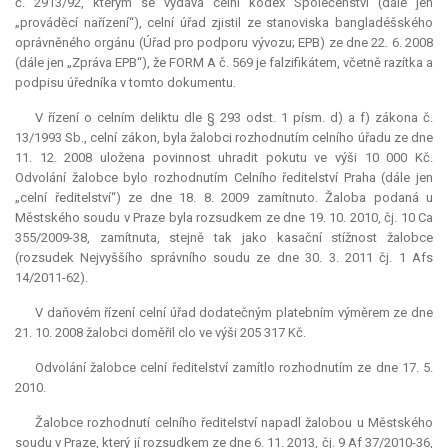
č. 2913/92, kterým se vydává celní
kodex
Společenství (dále jen
„prováděcí nařízení“), celní úřad zjistil ze stanoviska bangladéšského
oprávněného orgánu (Úřad pro podporu vývozu; EPB) ze dne 22. 6. 2008
(dále jen „Zpráva EPB“), že FORM A č. 569 je falzifikátem, včetně razítka a
podpisu úředníka v tomto dokumentu.
V řízení o celním deliktu dle § 293 odst. 1 písm. d) a f) zákona č.
13/1993 Sb., celní zákon, byla žalobci rozhodnutím celního úřadu ze dne
11. 12. 2008 uložena povinnost uhradit pokutu ve výši 10 000 Kč.
Odvolání žalobce bylo rozhodnutím Celního ředitelství Praha (dále jen
„celní ředitelství“) ze dne 18. 8. 2009 zamítnuto. Žaloba podaná u
Městského soudu v Praze byla rozsudkem ze dne 19. 10. 2010, čj. 10 Ca
355/2009-38, zamítnuta, stejně tak jako kasační stížnost žalobce
(rozsudek Nejvyššího správního soudu ze dne 30. 3. 2011 čj. 1 Afs
14/2011-62).
V daňovém řízení celní úřad dodatečným platebním výměrem ze dne
21. 10. 2008 žalobci doměřil clo ve výši 205 317 Kč.
Odvolání žalobce celní ředitelství zamítlo rozhodnutím ze dne 17. 5.
2010.
Žalobce rozhodnutí celního ředitelství napadl žalobou u Městského
soudu v Praze, který jí rozsudkem ze dne 6. 11. 2013, čj. 9 Af 37/2010-36,