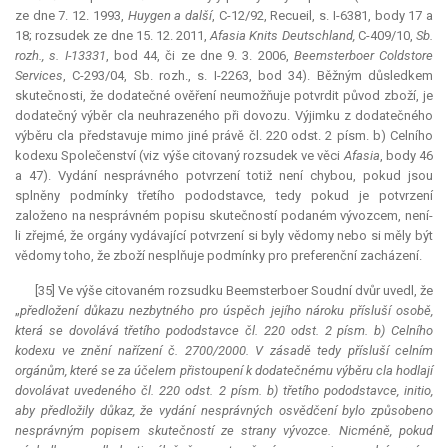
ze dne 7. 12. 1993,
Huygen a další
, C-12/92, Recueil, s. I-6381, body 17 a
18; rozsudek ze dne 15. 12. 2011,
Afasia Knits Deutschland,
C-409/10,
Sb.
rozh., s. I-13331
, bod 44, či ze dne 9. 3. 2006,
Beemsterboer Coldstore
Services
, C-293/04, Sb. rozh., s. I-2263, bod 34). Běžným důsledkem
skutečnosti, že dodatečné ověření neumožňuje potvrdit původ zboží, je
dodatečný výběr cla neuhrazeného při dovozu. Výjimku z dodatečného
výběru cla představuje mimo jiné právě čl. 220 odst. 2 písm. b) Celního
kodexu Společenství (viz výše citovaný rozsudek ve věci
Afasia
, body 46
a 47). Vydání nesprávného potvrzení totiž není chybou, pokud jsou
splněny podmínky třetího pododstavce, tedy pokud je potvrzení
založeno na nesprávném popisu skutečností podaném vývozcem, není-
li zřejmé, že orgány vydávající potvrzení si byly vědomy nebo si měly být
vědomy toho, že zboží nesplňuje podmínky pro preferenční zacházení.
[35] Ve výše citovaném rozsudku Beemsterboer Soudní dvůr uvedl, že
„
předložení důkazu nezbytného pro úspěch jejího nároku přísluší osobě,
která se dovolává třetího pododstavce čl. 220 odst. 2 písm. b) Celního
kodexu ve znění nařízení č. 2700/2000. V zásadě tedy přísluší celním
orgánům, které se za účelem přistoupení k dodatečnému výběru cla hodlají
dovolávat uvedeného čl. 220 odst. 2 písm. b) třetího pododstavce, initio,
aby předložily důkaz, že vydání nesprávných osvědčení bylo způsobeno
nesprávným popisem skutečností ze strany vývozce. Nicméně, pokud