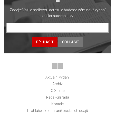
Zadejte Vaši e-mailovou adresu a budeme Vám nové vydání
zasílat automaticky.
PŘIHLÁSIT
ODHLÁSIT
Aktuální vydání
Archiv
O Sbírce
Redakční rada
Kontakt
Prohlášení o ochraně osobních údajů