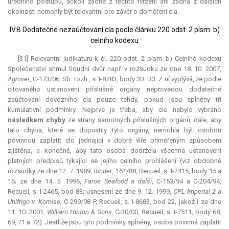
úředního postupu, ačkoli žádné z těchto tvrzení ani žádná z dalších
okolností nemohly být
relevantní
pro závěr o doměření cla.
IV.B Dodatečné nezaúčtování cla podle článku 220 odst. 2 písm. b)
celního kodexu
[31]
Relevantní
judikaturu k čl. 220 odst. 2 písm. b) Celního kodexu
Společenství shrnul Soudní dvůr např. v rozsudku ze dne 18. 10. 2007,
Agrover
, C-173/06, Sb. rozh., s. I-8783, body 30–33. Z ní vyplývá, že podle
citovaného ustanovení příslušné orgány neprovedou dodatečné
zaúčtování dovozního cla pouze tehdy, pokud jsou splněny tři
kumulativní podmínky. Nejprve je třeba, aby clo nebylo vybráno
následkem chyby
ze strany samotných příslušných orgánů, dále, aby
tato chyba, které se dopustily tyto orgány, nemohla být osobou
povinnou zaplatit clo jednající v dobré víře přiměřeným způsobem
zjištěna, a konečně, aby tato osoba dodržela všechna ustanovení
platných předpisů týkající se jejího celního prohlášení (viz obdobně
rozsudky ze dne 12. 7. 1989,
Binder
, 161/88, Recueil, s. I-2415, body 15 a
16; ze dne 14. 5. 1996,
Faroe Seafood a další
, C-153/94 a C-204/94,
Recueil, s. I-2465, bod 83; usnesení ze dne 9. 12. 1999,
CPL Imperial 2 a
Unifrigo v. Komise
, C-299/98 P, Recueil, s. I-8683, bod 22, jakož i ze dne
11. 10. 2001,
William Hinton & Sons,
C-30/00, Recueil, s. I-7511, body 68,
69, 71 a 72). Jestliže jsou tyto podmínky splněny, osoba povinná zaplatit