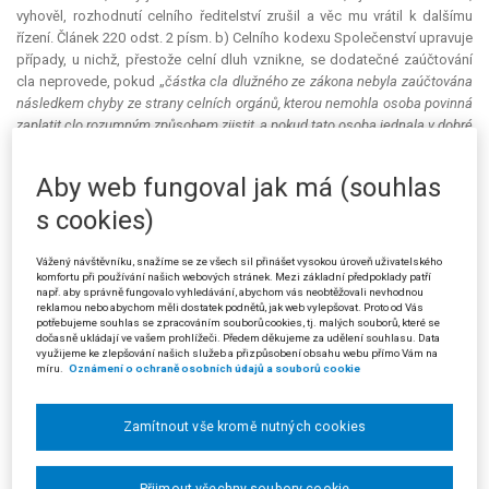
vyhověl, rozhodnutí celního ředitelství zrušil a věc mu vrátil k dalšímu
řízení. Článek 220 odst. 2 písm. b) Celního kodexu Společenství upravuje
případy, u nichž, přestože celní dluh vznikne, se dodatečné zaúčtování
cla neprovede, pokud „
částka cla dlužného ze zákona nebyla zaúčtována
následkem chyby ze strany celních orgánů, kterou nemohla osoba povinná
zaplatit clo rozumným způsobem zjistit, a pokud tato osoba jednala v dobré
víře a dodržela všechna ustanovení platných předpisů týkající se celního
prohlášení
“, přičemž platí, že „[p]
okud byl preferenční
status
zboží zjištěn
Aby web fungoval jak má (souhlas
na základě systému správní spolupráce s orgány třetí země, považuje se
vydání potvrzení těmito orgány v případě, že se ukáže jako nesprávné, za
s cookies)
chybu, kterou nebylo možné rozumným způsobem zjistit ve smyslu prvního
pododstavce
“. Podle soudu právě v rámci systému správní spolupráce s
Vážený návštěvníku, snažíme se ze všech sil přinášet vysokou úroveň uživatelského
orgány třetí země může při ověřování preferenčního statusu zboží dojít i
komfortu při používání našich webových stránek. Mezi základní předpoklady patří
např. aby správně fungovalo vyhledávání, abychom vás neobtěžovali nevhodnou
k jiné nesprávnosti – chybě, např. interní změnou v chodu úřadu,
reklamou nebo abychom měli dostatek podnětů, jak web vylepšovat. Proto od Vás
personální obměnou apod. Ze zprávy EPB vyplývá, že předmětný
potřebujeme souhlas se zpracováním souborů cookies, tj. malých souborů, které se
dočasně ukládají ve vašem prohlížeči. Předem děkujeme za udělení souhlasu. Data
certifikát nebyl vydán tímto úřadem a že by mohl být (použito slovo
využijeme ke zlepšování našich služeb a přizpůsobení obsahu webu přímo Vám na
„
should be
“) považován za neplatný a za falzifikát, nicméně ve zprávě je
míru.
Oznámení o ochraně osobních údajů a souborů cookie
rovněž uvedeno, že úřad pokračuje v šetření ohledně vystaveného
dokladu a výsledek bude zřejmý, až toto řízení bude kompletně
Zamítnout vše kromě nutných cookies
ukončeno. Soud proto nepovažoval za prokázanou neexistenci
podmínky článku 220 odst. 2 písm. b) Celního kodexu Společenství pro
neprovedení doměření celního dluhu žalobci, protože existují