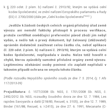
k § 220 odst. 2 písm. b) nařízení č. 2913/92, kterým se vydává celní
kodex
Společenství, ve znění nařízení Evropského parlamentu a Rady
xxx)
(ES) č. 2700/2000 (dále jen „Celní
kodex
Společenství“
)
Jestliže k žádosti českých celních orgánů příslušný úřad země
vývozu ani nemohl fakticky přistoupit k procesu
verifikace
,
protože certifikát osvědčující preferenční původ zboží jím nebyl
vydán, a nešlo tak o pravý dokument, byl žalovaný (stěžovatel)
oprávněn dodatečně zaúčtovat celou částku cla, neboť aplikace
čl. 220 odst. 2 písm. b) nařízení č. 2913/92, kterým se vydává celní
kodex
Společenství, nepřipadala v úvahu. Nelze totiž hovořit o
chybě, kterou způsobily samotné příslušné orgány země vývozu.
Legitimnímu očekávání osoby povinné clo zaplatit nepřísluší v
takovém případě ochrana ve smyslu tohoto článku.
(Podle rozsudku Nejvyššího správního soudu ze dne 7. 5. 2014, čj. 1 Afs
117/2013-39)
Prejudikatura:
č. 1577/2008 Sb. NSS, č. 1701/2008 Sb. NSS, č.
2492/2012 Sb. NSS; rozsudky Soudního dvora ze dne 12. 7. 1984, Les
rapides Savoyards a další (218/83, Recueil, s. 3105), ze dne 12. 7. 1989,
Binder (161/88, Recueil, s. I-2415), ze dne 27. 6. 1991, Mecanarte (C-