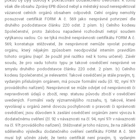
pokud by byly důvody k pokračování dodatečného ověřování. K tomu
však dle obsahu Zprávy EPB důvod nebyl a městský soud nerespektoval
vázanost celních orgánů obsahem odpovědi. Celní orgány nemohly
posuzovat certifikát FORM A č. 569 jako nesprávné potvrzení dle
druhého pododstavce článku 220 odst. 2 písm. b) Celního kodexu
Společenství, proto žalobou napadené rozhodnutí netrpí soudem
vytýkanou vadou. Co se týká možné nesprávnosti certifikátu FORM A č.
569, konstatuje stěžovatel, že nesprávnost nemůže vyvolat postup
orgánu, který nějakým způsobem neodpovídal interním pravidlům
tohoto orgánu (např. že použil jiné razítko než k tomu určené). Závěr
soudu, že pro vadu tohoto typu je takové osvědčení nesprávné ve
smyslu druhého pododstavce článku 220 odst. 2 písm. b) Celního
kodexu Společenství, je irelevantní. Takové osvědčení je stále pravým, tj.
vydaným příslušným orgánem, má pouze formální vadu (čl. 92, nyní 97r
prováděcího nařízení). Nesprávnost se může odvíjet od nesprávnosti či
nepravdivosti údajů o zboží, resp. statusu původu zboží v osvědčení
uvedených. Formální vady významnějšího rozsahu, tj. takové, které
vyvolávají u orgánů země dovozu pochybnosti o pravosti či správnosti
osvědčení, jsou důvodem k zaslání osvědčení orgánům zemi vývozu k
dodatečnému ověření (čl. 92 v návaznosti na čl. 94, nyní 97r v návaznosti
na čl. 97t prováděcího nařízení). Stěžovatel je toho názoru, že na základě
sděleného výsledku dodatečného ověření certifikátu FORM A č. 569
musí být učiněn závěr, že tento certifikát není pravým, tj. vydaným