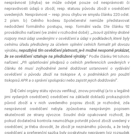
nesprávnost (chyba) se může odvíjet pouze od nesprávnosti či
nepravdivosti údajů o zboží, resp. statusu původu zboží v osvědčení
uvedených. Nesprávnost – resp. jinou chybu ve smyslu článku 220 odst.
2 písm. b) Celního kodexu Společenství nemůže představovat
nedodržení formálního postupu, resp. formální vada. Dle článku 92
prováděcího nařízení (ve znění v rozhodné době): „
Jsou-li zjištěny drobné
rozpory mezi údaji uvedenými v osvědčení a údaji v podkladech, které byly
celnímu úřadu předloženy za účelem splnění celních formalit při dovozu
výrobku,
nepozbývá tím osvědčení platnosti, je-li možné nesporně prokázat,
že se osvědčení vztahuje na předložené výrobky.
“ Podle článku 94 tohoto
nařízení: „
Při uplatňování předpisů o celních preferencích uvedených v
článku 66 musí zvýhodněné země dodržovat ustanovení o vydávání
osvědčení o původu zboží na tiskopise A, o podmínkách pro použití
tiskopisů APR a o správní spolupráci nebo zajistit jejich dodržování
“.
[34] Celní orgány státu vývozu verifikují, znovu prověřují (a to u legálně
jimi vydaných osvědčení) osvědčení na základě dokladů prokazujících
původ zboží a v nich uvedeného popisu zboží; je rozhodné, zda
nesprávnost osvědčení nebyla způsobena nesprávným popisem
skutečností ze strany vývozce. Soudní dvůr opakovaně rozhodl, že
pokud dodatečná kontrola neumožňuje potvrdit původ zboží uvedený v
osvědčení, je třeba dovodit, že zboží je neznámého původu, a že tedy
osvědčení a preferenční sazba byly poskytnuty neprávem (viz rozsudek