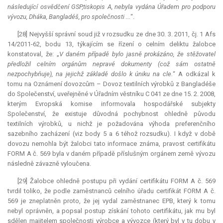
následující osvědčení GSP,tiskopis A, nebyla vydána Úřadem pro podporu
vývozu, Dháka, Bangladéš, pro společnosti ...
“.
[28] Nejvyšší správní soud již v rozsudku ze dne 30. 3. 2011, čj. 1 Afs
14/2011-62, bodu 13, týkajícím se řízení o celním deliktu žalobce
konstatoval, že: „
V daném případě bylo jasně prokázáno, že stěžovatel
předložil celním orgánům nepravé dokumenty (což sám ostatně
nezpochybňuje), na jejichž základě došlo k úniku na cle.
“ A odkázal k
tomu na Oznámení dovozcům – Dovoz textilních výrobků z Bangladéše
do Společenství, uveřejněné v Úřadním věstníku C 041 ze dne 15. 2. 2008,
kterým Evropská komise informovala hospodářské subjekty
Společenství, že existuje důvodná pochybnost ohledně původu
textilních výrobků, u nichž je požadována výhoda preferenčního
sazebního zacházení (viz body 5 a 6 téhož rozsudku). I když v době
dovozu nemohla být žalobci tato informace známa, pravost certifikátu
FORM A č. 569 byla v daném případě příslušným orgánem země vývozu
následně závazně vyloučena.
[29] Žalobce ohledně postupu při vydání certifikátu FORM A č. 569
tvrdil toliko, že podle zaměstnanců celního úřadu certifikát FORM A č.
569 je zneplatněn proto, že jej vydal zaměstnanec EPB, který k tomu
nebyl oprávněn, a popsal postup získání tohoto certifikátu, jak mu byl
sdělen majitelem společnosti výrobce a vývozce (který byl v tu dobu v