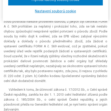
Přijmout všechny soubory cookie
pochybnosti, zda ke zpochybnění platnosti certifikátu nedošlo
případným nesprávným postupem EPB v zemi vývozce. Soud tak
Nastavení souborů cookie
celnímu úřadu i celnímu ředitelství vytkl, že se touto otázkou nezabývaly,
a dostatečně neověřily výsledek postupu u EPB ve smyslu Zprávy EPB.
Soud postrádá náležité prošetření důvodů, z jakých byl certifikát FORM
A č. 569 prohlášen za neplatný i prokázání toho, zda se tak nestalo
chybou způsobující nesprávné vydání potvrzení o původu zboží. Podle
soudu by mělo dojít k ověření, zda se EPB vůbec zabýval vývozními
doklady a doklady o původu předmětného zboží, zda žádost o
vystavení certifikátu FORM A č. 569 evidoval, což je zjistitelné, pokud
uvedený úřad vede rejstřík podaných žádostí a vystavených certifikátů.
Soud uzavřel, že v řízení nebyly zjištěny všechny rozhodné skutečnosti k
prokázání daňové povinnosti žalobce a celní orgány byť shledaly
uvedený certifikát neplatným, nezabývaly se okolnostmi vystavení tohoto
certifikátu tak, aby bylo postaveno najisto, zda jsou, či nejsou z pohledu
čl. 220 odst. 2 písm. b) Celního kodexu Společenství oprávněny žalobci
celní dluh dodatečně doměřit.
Vzhledem k tomu, že účinností zákona č. 17/2012 Sb., o Celní správě
České republiky, zanikla ke dni 1. 1. 2013 celní ředitelství zřízená podle
zákona č. 185/2004 Sb., o celní správě České republiky, a jejich
působnost přešla na Generální ředitelství cel, je nyní tento správní orgán
žalovaným.