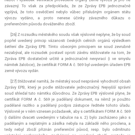
závazný. To však za předpokladu, že ze Zprávy EPB jednoznačně
vyplývá, že toto osvědčení nebylo vůbec příslušným orgánem státu
vývozu vydáno, a proto nenese účinky závazného důkazu o
preferenčním původu dováženého zboží.
[26] Z rozsudku městského soudu však výslovně neplyne, že by soud
popřel uvedený princip vázanosti českých celních orgánů výsledkem
šetření dle Zprávy EPB. Tímto obecným principem se soud zevrubně
nezabýval, ale rozsudek postavil oproti závěru stěžovatele na tom, že
Zpráva EPB dostatečně určitě a jednoznačně nevyvrací (i ve smyslu
námitek žalobce), že certifikát FORM A č. 569 byl uvedeným úřadem EPB
země vývozu vydán.
[27] Stěžovatel namítá, že městský soud nesprávně vyhodnotil obsah
Zprávy EPB, který je podle stěžovatele jednoznačný. Nejvyšší správní
soud shledal tuto námitku důvodnou. Ze Zprávy EPB výslovně plyne, že
certifikát FORM A č. 569 je padělaný dokument, na němž je použito
padělané razítko a padělaný podpis zástupce ředitele tohoto úřadu.
Výslovně je v něm vznesen požadavek, aby s certifikátem FORM A č. 569
(i dalšími dvaceti uvedenými v tabulce na s. 2) bylo zacházeno jako s
padělaným a neplatným a zásilka nebyla na základě něho proclena, a
tedy nebyl zboží přiznán preferenční původ, resp. bylo odmítnuto