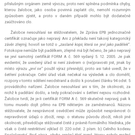
příslušným orgánem země vývozu, proto není splněna podmínka chyby,
kterou žalobce, jako osoba povinná zaplatit clo, nemohl rozumným
způsobem zjistit, a proto v daném případě mohlo být dodatečně
zaúčtováno clo.
Žalobce nesouhlasí se stěžovatelem, že Zpráva EPB jednoznačně
certifikát označuje jako nepravý. Ani z překladu není takový kategorický
závěr zřejmý, hovoří se totiž o „
zaslané kopii, která se jeví jako padělek
“.
Fotokopie nemůže být padělkem, zřejmě má být řečeno, že jako nepravý
se jeví samotný certifikát FORM A č. 569 vydaný 5. 12. 2005. Je pak
evidentní, že uvedený úřad si není závěrem o (ne)pravosti jist, jinak by
místo výrazu „
jeví se
“ použil výraz přesnější, proto asi také uvedl, že v
šetření pokračuje. Celní úřad však nečekal na výsledek a clo doměřil,
rozpory v tomto sdělení neodstranil a došlo k porušení článku 94 odst. 5
prováděcího nařízení. Žalobce nesouhlasí ani s tím, že okolnosti, za
nichž k padělání došlo, a tedy pokračování v šetření nejsou rozhodné.
Žalobce tvrdí, že je-li certifikát FORM A č. 569 skutečně nepravý, pak k
tomu muselo dojít přímo na EPB některým ze zaměstnanců. Názoru
stěžovatele, že nesprávnost osvědčení může způsobit nesprávnost či
nepravdivost údajů o zboží, resp. o statusu původu zboží, nikoli jiné
okolnosti, přisvědčuje stěžovatel čistě z právně-formálního hlediska, jde
však o čistě
restriktivní
výklad čl. 220 odst. 2 písm. b) Celního kodexu
Společenství. Pod výraz „
chyba orgánů třetí země, kterou nebylo možné