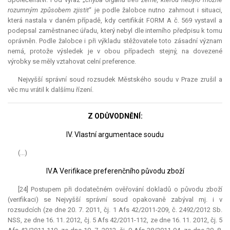
rozumným způsobem zjistit
“ je podle žalobce nutno zahrnout i situaci,
která nastala v daném případě, kdy certifikát FORM A č. 569 vystavil a
podepsal zaměstnanec úřadu, který nebyl dle interního předpisu k tomu
oprávněn. Podle žalobce i při výkladu stěžovatele toto zásadní význam
nemá, protože výsledek je v obou případech stejný, na dovezené
výrobky se měly vztahovat celní preference.
Nejvyšší správní soud rozsudek Městského soudu v Praze zrušil a
věc mu vrátil k dalšímu řízení.
Z ODŮVODNĚNÍ:
IV. Vlastní argumentace soudu
(...)
IV.A Verifikace preferenčního původu zboží
[24] Postupem při dodatečném ověřování dokladů o původu zboží
(verifikaci) se Nejvyšší správní soud opakovaně zabýval mj. i v
rozsudcích (ze dne 20. 7. 2011, čj. 1 Afs 42/2011-209, č. 2492/2012 Sb.
NSS, ze dne 16. 11. 2012, čj. 5 Afs 42/2011-112, ze dne 16. 11. 2012, čj. 5