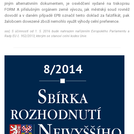
jiným alternativním dokumentem, je osvědčení vydané na tiskopisu
FORM A příslušným orgánem země vývozu, jak městský soud rovněž
dovodil a v daném případě EPB označil tento doklad za falzifikát, pak
žalobcem dovezené zboží nemohlo využít výhody celní preference.
xxx) S účinností od 1. 5. 2016 bude nahrazen nařízením Evropského Parlamentu a
Rady EU č. 952/2013, kterým se stanoví celní
kodex
Unie.