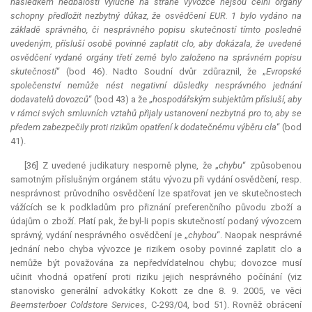
následkem nedbalosti výlučně na straně vývozce nejsou celní orgány
schopny předložit nezbytný důkaz, že osvědčení EUR. 1 bylo vydáno na
základě správného, či nesprávného popisu skutečností tímto posledně
uvedeným, přísluší osobě povinné zaplatit clo, aby dokázala, že uvedené
osvědčení vydané orgány třetí země bylo založeno na správném popisu
skutečností
“ (bod 46). Nadto Soudní dvůr zdůraznil, že „
Evropské
společenství nemůže nést negativní důsledky nesprávného jednání
dodavatelů dovozců
“ (bod 43) a že „
hospodářským subjektům přísluší, aby
v rámci svých smluvních vztahů přijaly ustanovení nezbytná pro to, aby se
předem zabezpečily proti rizikům opatření k dodatečnému výběru cla
“ (bod
41).
[36] Z uvedené judikatury nesporně plyne, že „
chybu
“ způsobenou
samotným příslušným orgánem státu vývozu při vydání osvědčení, resp.
nesprávnost průvodního osvědčení lze spatřovat jen ve skutečnostech
vážících se k podkladům pro přiznání preferenčního původu zboží a
údajům o zboží. Platí pak, že byl-li popis skutečností podaný vývozcem
správný, vydání nesprávného osvědčení je „
chybou
“. Naopak nesprávné
jednání nebo chyba vývozce je rizikem osoby povinné zaplatit clo a
nemůže být považována za nepředvídatelnou chybu; dovozce musí
učinit vhodná opatření proti riziku jejich nesprávného počínání (viz
stanovisko generální advokátky Kokott ze dne 8. 9. 2005, ve věci
Beemsterboer Coldstore Services
, C-293/04, bod 51). Rovněž obrácení