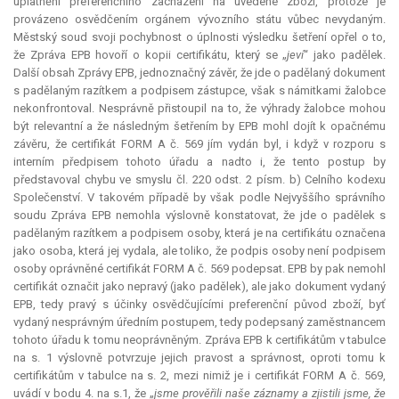
uplatnění preferenčního zacházení na uvedené zboží, protože je
provázeno osvědčením orgánem vývozního státu vůbec nevydaným.
Městský soud svoji pochybnost o úplnosti výsledku šetření opřel o to,
že Zpráva EPB hovoří o kopii certifikátu, který se „
jeví
“ jako padělek.
Další obsah Zprávy EPB, jednoznačný závěr, že jde o padělaný dokument
s padělaným razítkem a podpisem zástupce, však s námitkami žalobce
nekonfrontoval. Nesprávně přistoupil na to, že výhrady žalobce mohou
být
relevantní
a že následným šetřením by EPB mohl dojít k opačnému
závěru, že certifikát FORM A č. 569 jím vydán byl, i když v rozporu s
interním předpisem tohoto úřadu a nadto i, že tento postup by
představoval chybu ve smyslu čl. 220 odst. 2 písm. b) Celního kodexu
Společenství. V takovém případě by však podle Nejvyššího správního
soudu Zpráva EPB nemohla výslovně konstatovat, že jde o padělek s
padělaným razítkem a podpisem osoby, která je na certifikátu označena
jako osoba, která jej vydala, ale toliko, že podpis osoby není podpisem
osoby oprávněné certifikát FORM A č. 569 podepsat. EPB by pak nemohl
certifikát označit jako nepravý (jako padělek), ale jako dokument vydaný
EPB, tedy pravý s účinky osvědčujícími preferenční původ zboží, byť
vydaný nesprávným úředním postupem, tedy podepsaný zaměstnancem
tohoto úřadu k tomu neoprávněným. Zpráva EPB k certifikátům v tabulce
na s. 1 výslovně potvrzuje jejich pravost a správnost, oproti tomu k
certifikátům v tabulce na s. 2, mezi nimiž je i certifikát FORM A č. 569,
uvádí v bodu 4. na s.1, že „
jsme prověřili naše záznamy a zjistili jsme, že