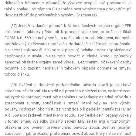
důkazního břemene v případě, že vývozce nesplnil své povinnosti, je
také v souladu se zájmem EU zabránit nesrovnalostem a podvodům při
dovozu zboží do preferenčního systému (viz tamtéž).
[37] Jestliže v daném případě k žádosti českých celních orgánů EPB
ani nemohl fakticky přistoupit k procesu
verifikace
, protože certifikát
FORM A č. 569 jím nebyl vydán, a nešlo tak o pravý dokument, tím spíše
byl žalovaný (stěžovatel) oprávněn dodatečně zaúčtovat celou částku
cla, neboť aplikace čl. 220 odst. 2 písm. b) Celního kodexu Společenství
nepřipadala v úvahu. Nelze totiž hovořit o chybě, kterou způsobily
samotné příslušné orgány země vývozu. Legitimnímu očekávání osoby
povinné clo zaplatit nepřísluší v takovém případě ochrana ve smyslu
tohoto článku.
[38] Ověření a doložení preferenčního původu zboží je skutkově
náročnou záležitostí. Na rozdíl od prostého doložení toho, ve které zemi
byl výrobek vyroben, musí být naplněny i požadavky ohledně původu a
zpracování surovin, součástek a směsí, které byly na jeho výrobu
použity. Podřazení okolností, za nichž došlo k padělání certifikátu FORM
A č. 569 a požadavek městského soudu, aby české celní orgány vyčkaly
v tomto směru výsledku dalšího šetření EPB se tak míjí s rozhodnými
otázkami pro ověření preferenčního původu zboží. Jestliže jediným
způsobem, jak prokázat preferenční původ zboží, který nelze nahradit