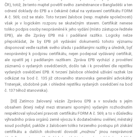
ČR), totiž, že tento majitel pověřil svého zaměstnance v Bangladéši a ten
odnesl doklady do EPB a v čekárně čekal na vystavení certifikátu FORM
A č. 569, což se stalo. Toto tvrzení žalobce (resp. majitele společnosti)
však je v logickém rozporu se skutečným stavem. Certifikát nenese
toliko podpis osoby neoprávněné k jeho vydání (místo zástupce ředitele
EPB), ale dle Zprávy EPB má i padělané razítko. Logicky nelze
přepokládat, že by EPB při vydávání dokumentů tohoto významu
disponoval vedle razítek svého úřadu i padělanými razítky a úředník, byť
neoprávněný k podpisu certifikátu, nejen podepsal vydávaný certifikát,
ale opatřil jej i padělaným razítkem. Zpráva EPB vychází z prověření
záznamů o vydaných osvědčeních, došlo tak i k prověření dle rejstříku
vydaných osvědčení EPB. K tvrzení žalobce ohledně užívání razítek lze
odkázat na bod č. 135 již citovaného stanoviska generální advokátky
Trstenjak, obdobně pak i ohledně rejstříku vydaných osvědčení na bod
č. 137 téhož stanoviska).
[30] Zatímco žalovaný vázán Zprávou EPB a v souladu s jejím
obsahem (který nebyl mezi stranami sporným) vydaným rozhodnutím
respektoval vyloučení pravosti certifikátu FORM A č. 569, a to v důsledku
výhradního práva orgánů země vývozu k dodatečnému ověření, městský
soud pochybil, pakliže z žalobcem toliko tvrzeného postupu při získání
certifikátu a dalších okolností dovodil „
možnou
“ jinou nesprávnost