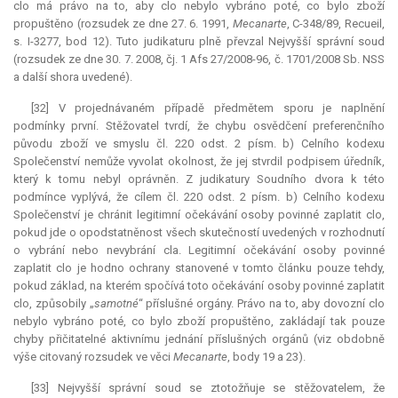
clo má právo na to, aby clo nebylo vybráno poté, co bylo zboží
propuštěno (rozsudek ze dne 27. 6. 1991,
Mecanarte
, C-348/89, Recueil,
s. I-3277, bod 12). Tuto judikaturu plně převzal Nejvyšší správní soud
(rozsudek ze dne 30. 7. 2008, čj. 1 Afs 27/2008-96, č. 1701/2008 Sb. NSS
a další shora uvedené).
[32] V projednávaném případě předmětem sporu je naplnění
podmínky první. Stěžovatel tvrdí, že chybu osvědčení preferenčního
původu zboží ve smyslu čl. 220 odst. 2 písm. b) Celního kodexu
Společenství nemůže vyvolat okolnost, že jej stvrdil podpisem úředník,
který k tomu nebyl oprávněn. Z judikatury Soudního dvora k této
podmínce vyplývá, že cílem čl. 220 odst. 2 písm. b) Celního kodexu
Společenství je chránit legitimní očekávání osoby povinné zaplatit clo,
pokud jde o opodstatněnost všech skutečností uvedených v rozhodnutí
o vybrání nebo nevybrání cla. Legitimní očekávání osoby povinné
zaplatit clo je hodno ochrany stanovené v tomto článku pouze tehdy,
pokud základ, na kterém spočívá toto očekávání osoby povinné zaplatit
clo, způsobily „
samotné
“ příslušné orgány. Právo na to, aby dovozní clo
nebylo vybráno poté, co bylo zboží propuštěno, zakládají tak pouze
chyby přičitatelné aktivnímu jednání příslušných orgánů (viz obdobně
výše citovaný rozsudek ve věci
Mecanarte
, body 19 a 23).
[33] Nejvyšší správní soud se ztotožňuje se stěžovatelem, že