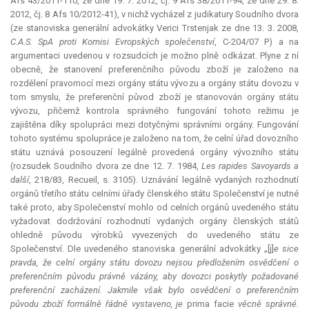
Afs 43/2011-110, ze dne 19. 7. 2012, čj. 9 Afs 38/2011-94, ze dne 29. 8.
2012, čj. 8 Afs 10/2012-41), v nichž vycházel z judikatury Soudního dvora
(ze stanoviska generální advokátky Verici Trstenjak ze dne 13. 3. 2008,
C.A.S. SpA proti Komisi Evropských společenství
, C-204/07 P) a na
argumentaci uvedenou v rozsudcích je možno plně odkázat. Plyne z ní
obecně, že stanovení preferenčního původu zboží je založeno na
rozdělení pravomocí mezi orgány státu vývozu a orgány státu dovozu v
tom smyslu, že preferenční původ zboží je stanovován orgány státu
vývozu, přičemž kontrola správného fungování tohoto režimu je
zajištěna díky spolupráci mezi dotyčnými správními orgány. Fungování
tohoto systému spolupráce je založeno na tom, že celní úřad dovozního
státu uznává posouzení legálně provedená orgány vývozního státu
(rozsudek Soudního dvora ze dne 12. 7. 1984,
Les rapides Savoyards a
další
, 218/83, Recueil, s. 3105). Uznávání legálně vydaných rozhodnutí
orgánů třetího státu celními úřady členského státu Společenství je nutné
také proto, aby Společenství mohlo od celních orgánů uvedeného státu
vyžadovat dodržování rozhodnutí vydaných orgány členských států
ohledně původu výrobků vyvezených do uvedeného státu ze
Společenství. Dle uvedeného stanoviska generální advokátky „[j]
e sice
pravda, že celní orgány státu dovozu nejsou předložením osvědčení o
preferenčním původu právně vázány, aby dovozci poskytly požadované
preferenční zacházení. Jakmile však bylo osvědčení o preferenčním
původu zboží formálně řádně vystaveno, je
prima facie
věcně správné.