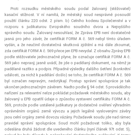
Proti rozsudku městského soudu podal žalovaný (stěžovatel)
kasační stížnost. V ní namítá, že městský soud nesprávně posoudil
použití článku 220 odst. 2 písm. b) Celního kodexu Společenství a v
rozporu s judikaturou Evropského soudního dvora a Nejvyššího
správního soudu. Žalovaný nesouhlasí, že Zpráva EPB není dostatečně
jasná pro jeho závěr, že certifikát FORM A č. 569 nebyl tímto úřadem
vydán, a že neučinil dostatečná skutková zjištění a má dále zkoumat,
zda certifikát FORM A č. 569 přece jen EPB nevydal. Z obsahu Zprávy EPB
podle stěžovatele jednoznačně plyne, že označuje certifikát FORM A č.
569 jako nepravý, jasně uvádí, že jde o padělaný dokument, na němž je
padělané razítko a podpis. Případné výsledky dalšího šetření (konkrétní
události, za nichž k padělání došlo) se toho, že certifikát FORM A č. 569
byl označen nepravým, nedotýkají. Postup správní spolupráce je tak
ukončen jednoznačným závěrem. Nadto podle § 94 odst. 5 prováděcího
nařízení za
relevantní
nelze pokládat požadavek městského soudu, aby
žalovaný u EPB opatřil údaje o způsobu vystavení certifikátu FORM A č.
569, protože podle ustálené judikatury je dodatečné ověření výhradním
oprávněním orgánů země vývozu a jejich legálně vyslovenými závěry
jsou celní orgány země dovozu vázány. Požadavek soudu jde nad rámec
pravidel správní spolupráce. Soud mohl požadovat toliko, aby byla
odeslána druhá žádost dle uvedeného článku (nyní článek 97t odst. 5),