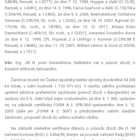
348/89, Recueil, s. I-3277), ze dne 7. 12. 1993, Huygen a další (C-12/92,
Recueil, s. I-6381), ze dne 14. 5. 1996, Faroe Seafood a další (C-153/94 a
C-204/94, Recueil, s. I-2465), ze dne 9. 3. 2006, Beemsterboer Coldstore
Services (C-293/04, Sb. rozh., s. I-2263), ze dne 18. 10. 2007, Agrover (C-
173/06, Sb. rozh., s. I-8783), ze dne 15. 12. 2011, Afasia Knits
Deutschland (C-409/10, Sb. rozh., s. I-13331), usnesení Soudního dvora
ze dne 9. 12. 1999, CPL Imperial 2 a Unifrigo v. Komise (C-299/98 P,
Recueil, s. I-8683), ze dne 11. 10. 2001, William Hinton & Sons (C-30/00,
Recueil, s. I-7511).
Věc:
Ing. Jiří N. proti Generálnímu ředitelství cel o původ zboží, o
kasační stížnosti žalovaného.
Žalobce dovezl do České republiky textilní výrobky (konkrétně 54 200
ks triček, v celní hodnotě 1 710 971 Kč). V návrhu celního prohlášení
uplatnil žalobce preferenční zacházení (původ zboží v Bangladéši) se
sazbou cla 0 %. Celní úřad svým rozhodnutím ze dne 9. 1. 006, vydaným
mj. na základě certifikátu FORM A č. EPB/569 vystaveného dne 5. 12.
2005 (dále jen „FORM A č. 569“) a předloženého celním úřadům
žalobcem, propustil zboží do režimu volného oběhu.
Na základě následné
verifikace
důkazu o původu zboží dle čl. 94
nařízení Komise (EHS) č. 2454/93, kterým se provádí nařízení Rady (EHS)