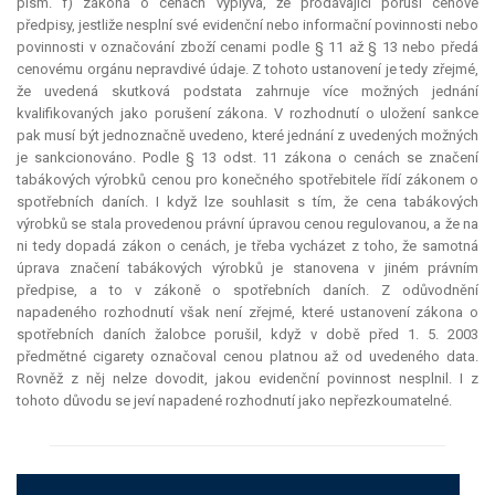
písm. f) zákona o cenách vyplývá, že prodávající poruší cenové
předpisy, jestliže nesplní své evidenční nebo informační povinnosti nebo
povinnosti v označování zboží cenami podle § 11 až § 13 nebo předá
cenovému orgánu nepravdivé údaje. Z tohoto ustanovení je tedy zřejmé,
že uvedená skutková podstata zahrnuje více možných jednání
kvalifikovaných jako porušení zákona. V rozhodnutí o uložení sankce
pak musí být jednoznačně uvedeno, které jednání z uvedených možných
je sankcionováno. Podle § 13 odst. 11 zákona o cenách se značení
tabákových výrobků cenou pro konečného spotřebitele řídí zákonem o
spotřebních daních. I když lze souhlasit s tím, že cena tabákových
výrobků se stala provedenou právní úpravou cenou regulovanou, a že na
ni tedy dopadá zákon o cenách, je třeba vycházet z toho, že samotná
úprava značení tabákových výrobků je stanovena v jiném právním
předpise, a to v zákoně o spotřebních daních. Z odůvodnění
napadeného rozhodnutí však není zřejmé, které ustanovení zákona o
spotřebních daních žalobce porušil, když v době před 1. 5. 2003
předmětné cigarety označoval cenou platnou až od uvedeného data.
Rovněž z něj nelze dovodit, jakou evidenční povinnost nesplnil. I z
tohoto důvodu se jeví napadené rozhodnutí jako nepřezkoumatelné.