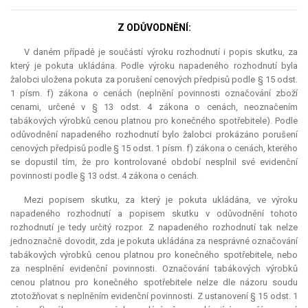
Z ODŮVODNĚNÍ:
V daném případě je součástí výroku rozhodnutí i popis skutku, za
který je pokuta ukládána. Podle výroku napadeného rozhodnutí byla
žalobci uložena pokuta za porušení cenových předpisů podle § 15 odst.
1 písm. f) zákona o cenách (neplnění povinnosti označování zboží
cenami, určené v § 13 odst. 4 zákona o cenách, neoznačením
tabákových výrobků cenou platnou pro konečného spotřebitele). Podle
odůvodnění napadeného rozhodnutí bylo žalobci prokázáno porušení
cenových předpisů podle § 15 odst. 1 písm. f) zákona o cenách, kterého
se dopustil tím, že pro kontrolované období nesplnil své evidenční
povinnosti podle § 13 odst. 4 zákona o cenách.
Mezi popisem skutku, za který je pokuta ukládána, ve výroku
napadeného rozhodnutí a popisem skutku v odůvodnění tohoto
rozhodnutí je tedy určitý rozpor. Z napadeného rozhodnutí tak nelze
jednoznačně dovodit, zda je pokuta ukládána za nesprávné označování
tabákových výrobků cenou platnou pro konečného spotřebitele, nebo
za nesplnění evidenční povinnosti. Označování tabákových výrobků
cenou platnou pro konečného spotřebitele nelze dle názoru soudu
ztotožňovat s neplněním evidenční povinnosti. Z ustanovení § 15 odst. 1