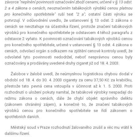
závorce
"neplnění povinnosti označování zboží cenami, určené v § 13 odst.
2 a 4 zákona o cenách, neoznačením tabákových výrobků cenou platnou
pro konečného spotřebitele"
ruší text
"2 a"
; ostatní části výroku se
potvrzují. V odůvodnění uvedlo, že ustanovení § 13 odst. 2 zákona o
cenách se nevztahuje na účastníka řízení, protože značení tabákových
výrobků pro konečného spotřebitele je odstavcem 4 téhož paragrafu z
odstavce 2 vyňato. K povinnosti označování tabákových výrobků cenou
pro konečného spotřebitele, určené v ustanovení § 13 odst. 4 zákona o
cenách, odvolací orgán s odkazem na zjištění cenové kontroly uvedl, že
odvolatel tyto povinnosti nedodržel, neboť nesprávnou cenou byly
označovány a prodávány uvedené druhy cigaret již od 18. 4. 2003.
Žalobce v žalobě uvedl, že neúmyslnou logistickou chybou dodal v
období od 18. 4. do 30. 4. 2003 cigarety za cenu 37,50 Kč za krabičku,
přestože tato pevná cena vstoupila v účinnost až k 1. 5. 2003. Proti
rozhodnutí o uložení pokuty namítal, že tabákové výrobky nespadají do
režimu zákona o cenách, dále že chybí objekt správního deliktu
(zákonem chráněný zájem), a konečně to, že značení tabákových
výrobků cenou pro konečného spotřebitele se řídí zákonem o
spotřebních daních.
Městský soud v Praze rozhodnutí žalovaného zrušil a věc mu vrátil k
dalšímu řízení.