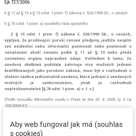
Ejk 727/2006
k § 11 až § 13 a § 15 odst. 1 písm. f) zákona č. 526/1990 Sb., o cenách
k § 76 odst. 1 písm. a) soudního řádu správního
Z § 15 odst. 1 písm. f) zákona č. 526/1990 Sb., o cenách,
vyplývá, že prodávající poruší cenové předpisy, jestliže nesplní
své evidenční nebo informační povinnosti nebo povinnosti v
označování zboží cenami podle § 11 až § 13 nebo předá
cenovému orgánu nepravdivé údaje. Vzhledem k tomu, že
uvedená skutková podstata zahrnuje více možných jednání
kvalifikovaných jako porušení zákona, musí být v rozhodnutí o
uložení sankce jednoznačně uvedeno, které jednání z uvedených
možných je sankcionováno, jinak je rozhodnutí
nepřezkoumatelné [§ 76 odst. 1 písm. a) s. ř. s.].
(Podle rozsudku Městského soudu v Praze ze dne 30. 8. 2006, čj. 6 Ca
100/2004-41)
Prejudikatura:
k popisu skutku srov. Soudní
judikatura
ve věcech
správních č. 626/2000.
Aby web fungoval jak má (souhlas
s cookies)
Věc:
Společnost s ručením omezeným B. proti Ministerstvu financí o