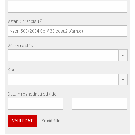
(?)
Vztah k předpisu
Věcný rejstřík
Soud
Datum rozhodnutí od / do
VYHLEDAT
Zrušit filtr