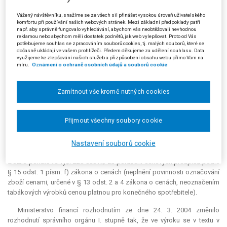
uložení pokuty.
Vážený návštěvníku, snažíme se ze všech sil přinášet vysokou úroveň uživatelského
Finanční ředitelství pro hlavní město Prahu provedlo u žalobce
komfortu při používání našich webových stránek. Mezi základní předpoklady patří
např. aby správně fungovalo vyhledávání, abychom vás neobtěžovali nevhodnou
kontrolu dodržování zákona o cenách a navazujících předpisů,
reklamou nebo abychom měli dostatek podnětů, jak web vylepšovat. Proto od Vás
zaměřenou na dodržování pevných cen tabákových výrobků. V protokolu
potřebujeme souhlas se zpracováním souborů cookies, tj. malých souborů, které se
dočasně ukládají ve vašem prohlížeči. Předem děkujeme za udělení souhlasu. Data
o kontrole ze dne 12. 11. 2003 konstatovalo, že změny pevných cen pro
využijeme ke zlepšování našich služeb a přizpůsobení obsahu webu přímo Vám na
konečného spotřebitele u určitých značek cigaret ze 42,00 Kč na 37,50
míru.
Oznámení o ochraně osobních údajů a souborů cookie
Kč byly stanoveny výměrem Ministerstva financí č. 4/T/2003 s účinností
od 1. 5. 2003. Žalobce však již v období od 18. do 30. 4. 2003 vystavil 56
Zamítnout vše kromě nutných cookies
faktur pro 10 zákazníků na celkem 58 638 kartonů (11 727 600 kusů)
cigaret za novou cenu. Tímto postupem žalobce nedodržel § 13 odst. 2
a 4 zákona o cenách, a naplnil tak skutkovou podstatu porušení
Přijmout všechny soubory cookie
cenových předpisů ve smyslu § 15 odst. 1 písm. f) zákona o cenách.
Finanční ředitelství pro hlavní město Prahu vydalo na základě
Nastavení souborů cookie
výsledků cenové kontroly dne 15. 12. 2003 rozhodnutí, jímž žalobci
uložilo pokutu ve výši 220 000 Kč za porušení cenových předpisů podle
§ 15 odst. 1 písm. f) zákona o cenách (neplnění povinnosti označování
zboží cenami, určené v § 13 odst. 2 a 4 zákona o cenách, neoznačením
tabákových výrobků cenou platnou pro konečného spotřebitele).
Ministerstvo financí rozhodnutím ze dne 24. 3. 2004 změnilo
rozhodnutí správního orgánu I. stupně tak, že ve výroku se v textu v