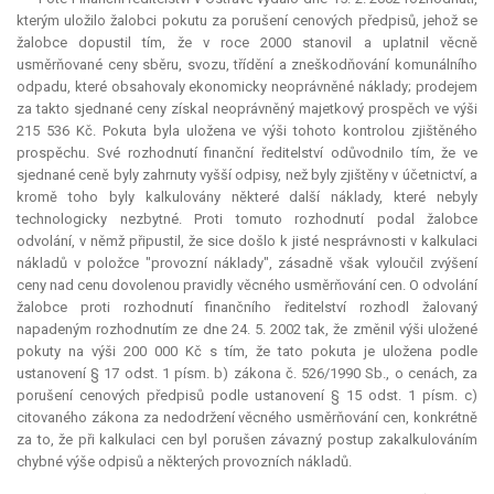
kterým uložilo žalobci pokutu za porušení cenových předpisů, jehož se
žalobce dopustil tím, že v roce 2000 stanovil a uplatnil věcně
usměrňované ceny sběru, svozu, třídění a zneškodňování komunálního
odpadu, které obsahovaly ekonomicky neoprávněné náklady; prodejem
za takto sjednané ceny získal neoprávněný majetkový prospěch ve výši
215 536 Kč. Pokuta byla uložena ve výši tohoto kontrolou zjištěného
prospěchu. Své rozhodnutí finanční ředitelství odůvodnilo tím, že ve
sjednané ceně byly zahrnuty vyšší odpisy, než byly zjištěny v účetnictví, a
kromě toho byly kalkulovány některé další náklady, které nebyly
technologicky nezbytné. Proti tomuto rozhodnutí podal žalobce
odvolání, v němž připustil, že sice došlo k jisté nesprávnosti v kalkulaci
nákladů v položce "provozní náklady", zásadně však vyloučil zvýšení
ceny nad cenu dovolenou pravidly věcného usměrňování cen. O odvolání
žalobce proti rozhodnutí finančního ředitelství rozhodl žalovaný
napadeným rozhodnutím ze dne 24. 5. 2002 tak, že změnil výši uložené
pokuty na výši 200 000 Kč s tím, že tato pokuta je uložena podle
ustanovení § 17 odst. 1 písm. b) zákona č. 526/1990 Sb., o cenách, za
porušení cenových předpisů podle ustanovení § 15 odst. 1 písm. c)
citovaného zákona za nedodržení věcného usměrňování cen, konkrétně
za to, že při kalkulaci cen byl porušen závazný postup zakalkulováním
chybné výše odpisů a některých provozních nákladů.