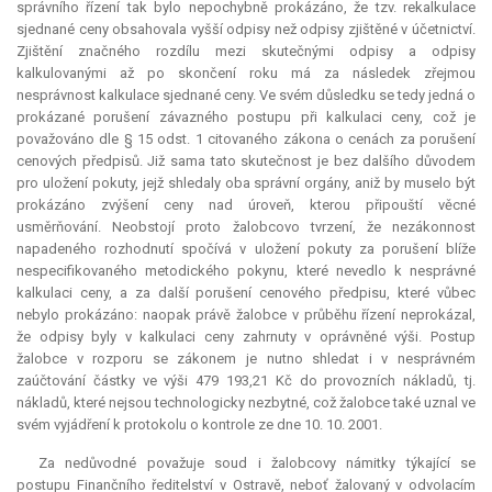
správního řízení tak bylo nepochybně prokázáno, že tzv. rekalkulace
sjednané ceny obsahovala vyšší odpisy než odpisy zjištěné v účetnictví.
Zjištění značného rozdílu mezi skutečnými odpisy a odpisy
kalkulovanými až po skončení roku má za následek zřejmou
nesprávnost kalkulace sjednané ceny. Ve svém důsledku se tedy jedná o
prokázané porušení závazného postupu při kalkulaci ceny, což je
považováno dle § 15 odst. 1 citovaného zákona o cenách za porušení
cenových předpisů. Již sama tato skutečnost je bez dalšího důvodem
pro uložení pokuty, jejž shledaly oba správní orgány, aniž by muselo být
prokázáno zvýšení ceny nad úroveň, kterou připouští věcné
usměrňování. Neobstojí proto žalobcovo tvrzení, že nezákonnost
napadeného rozhodnutí spočívá v uložení pokuty za porušení blíže
nespecifikovaného metodického pokynu, které nevedlo k nesprávné
kalkulaci ceny, a za další porušení cenového předpisu, které vůbec
nebylo prokázáno: naopak právě žalobce v průběhu řízení neprokázal,
že odpisy byly v kalkulaci ceny zahrnuty v oprávněné výši. Postup
žalobce v rozporu se zákonem je nutno shledat i v nesprávném
zaúčtování částky ve výši 479 193,21 Kč do provozních nákladů, tj.
nákladů, které nejsou technologicky nezbytné, což žalobce také uznal ve
svém vyjádření k protokolu o kontrole ze dne 10. 10. 2001.
Za nedůvodné považuje soud i žalobcovy námitky týkající se
postupu Finančního ředitelství v Ostravě, neboť žalovaný v odvolacím