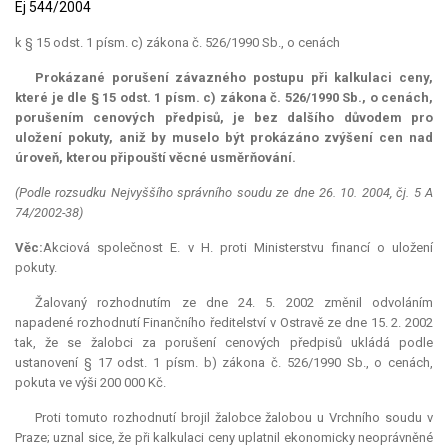
Ej 544/2004
k § 15 odst. 1 písm. c) zákona č. 526/1990 Sb., o cenách
Prokázané porušení závazného postupu při kalkulaci ceny,
které je dle § 15 odst. 1 písm. c) zákona č. 526/1990 Sb., o cenách,
porušením cenových předpisů, je bez dalšího důvodem pro
uložení pokuty, aniž by muselo být prokázáno zvýšení cen nad
úroveň, kterou připouští věcné usměrňování.
(Podle rozsudku Nejvyššího správního soudu ze dne 26. 10. 2004, čj. 5 A
74/2002-38)
Věc:
Akciová společnost E. v H. proti Ministerstvu financí o uložení
pokuty.
Žalovaný rozhodnutím ze dne 24. 5. 2002 změnil odvoláním
napadené rozhodnutí Finančního ředitelství v Ostravě ze dne 15. 2. 2002
tak, že se žalobci za porušení cenových předpisů ukládá podle
ustanovení § 17 odst. 1 písm. b) zákona č. 526/1990 Sb., o cenách,
pokuta ve výši 200 000 Kč.
Proti tomuto rozhodnutí brojil žalobce žalobou u Vrchního soudu v
Praze; uznal sice, že při kalkulaci ceny uplatnil ekonomicky neoprávněné