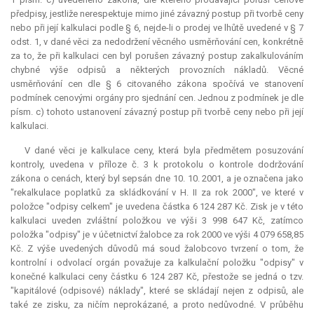
předpisy, jestliže nerespektuje mimo jiné závazný postup při tvorbě ceny
nebo při její kalkulaci podle § 6, nejde-li o prodej ve lhůtě uvedené v § 7
odst. 1, v dané věci za nedodržení věcného usměrňování cen, konkrétně
za to, že při kalkulaci cen byl porušen závazný postup zakalkulováním
chybné výše odpisů a některých provozních nákladů. Věcné
usměrňování cen dle § 6 citovaného zákona spočívá ve stanovení
podmínek cenovými orgány pro sjednání cen. Jednou z podmínek je dle
písm. c) tohoto ustanovení závazný postup při tvorbě ceny nebo při její
kalkulaci.
V dané věci je kalkulace ceny, která byla předmětem posuzování
kontroly, uvedena v příloze č. 3 k protokolu o kontrole dodržování
zákona o cenách, který byl sepsán dne 10. 10. 2001, a je označena jako
"rekalkulace poplatků za skládkování v H. II za rok 2000", ve které v
položce "odpisy celkem" je uvedena částka 6 124 287 Kč. Zisk je v této
kalkulaci uveden zvláštní položkou ve výši 3 998 647 Kč, zatímco
položka "odpisy" je v účetnictví žalobce za rok 2000 ve výši 4 079 658,85
Kč. Z výše uvedených důvodů má soud žalobcovo tvrzení o tom, že
kontrolní i odvolací orgán považuje za kalkulační položku "odpisy" v
konečné kalkulaci ceny částku 6 124 287 Kč, přestože se jedná o tzv.
"kapitálové (odpisové) náklady", které se skládají nejen z odpisů, ale
také ze zisku, za ničím neprokázané, a proto nedůvodné. V průběhu