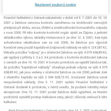
obsahovala vyšší odpisy, než byly zjištěny v účetnictví.
Nastavení souborů cookie
Z obsahu správních spisů předložených žalovaným vyplynulo, že
Finanční ředitelství v Ostravě uskutečnilo v době od 9. 7. 2001 do 10. 10.
2001 u žalobce cenovou kontrolu zaměřenou na dodržování cenových
předpisů při sběru, svozu, třídění a zneškodňování komunálního odpadu
v roce 2000. Při této kontrole kontrolní orgán zjistil ze Zápisu z jednání
skládkového výboru skládky Holasovice II ze dne 12. 4. 2001, kde byla
schvalována rekalkulace cen za rok 2000, že žalobce pro výpočet
konečné ceny použil kapitálové (odpisové) náklady ve výši 6 124 287 Kč,
třebaže položka "odpisy" je v účetnictví žalobce ve výši 4 079 658,85 Kč,
jak vyplývá z přílohy č. 3 a č. 6 k protokolu o kontrole dodržování zákona
o cenách ze dne 10. 10. 2001. K tomuto protokolu se vyjádřil žalobce tak,
že položka "kapitálové náklady" obsahuje jednak odpisy ve výši 4 079
658,85 Kč, jak jsou vedeny v účetnictví žalobce za rok 2000, jednak zisk
z vlastního kapitálu ve výši 2 044 628,15 Kč. Současně žalobce uznal
neoprávněné náklady. Dne 5. 11. 2001 vydalo Finanční ředitelství v
Ostravě dodatek k protokolu, v němž uvedlo, že podané námitky nelze
akceptovat. Dne 12. 11. 2001 podal žalobce další vyjádření, ve kterém
podrobně vysvětlil postup kalkulace ceny, jakož i důvody vedoucí k této
kalkulaci.
Poté Finanční ředitelství v Ostravě vydalo dne 15. 2. 2002 rozhodnutí,