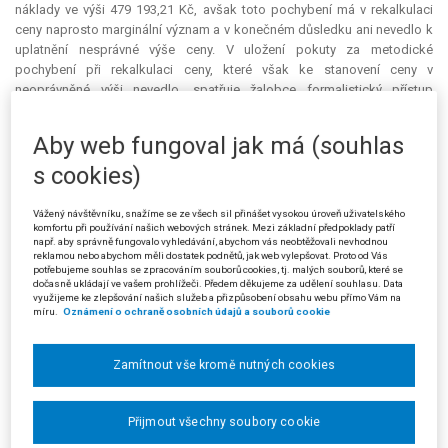
náklady ve výši 479 193,21 Kč, avšak toto pochybení má v rekalkulaci
ceny naprosto
marginální
význam a v konečném důsledku ani nevedlo k
uplatnění nesprávné výše ceny. V uložení pokuty za metodické
pochybení při rekalkulaci ceny, které však ke stanovení ceny v
neoprávněné výši nevedlo, spatřuje žalobce formalistický přístup
žalovaného k výkladu zákona. Podle názoru žalobce žalovaný dále
postupoval nezákonně, jestliže pokutu uložil rovněž za údajné uplatnění
Aby web fungoval jak má (souhlas
vyšších odpisů, než byly zjištěny v účetnictví, neboť takovému závěru
s cookies)
chybí jakákoliv opora v dokazování. Nezákonnost napadeného
rozhodnutí proto žalobce spatřuje v uložení pokuty za porušení
metodického pokynu, které nevedlo k nesprávné kalkulaci ceny, a za
Vážený návštěvníku, snažíme se ze všech sil přinášet vysokou úroveň uživatelského
komfortu při používání našich webových stránek. Mezi základní předpoklady patří
další porušení cenového předpisu, které vůbec nebylo prokázáno.
např. aby správně fungovalo vyhledávání, abychom vás neobtěžovali nevhodnou
reklamou nebo abychom měli dostatek podnětů, jak web vylepšovat. Proto od Vás
Žalovaný ve svém vyjádření k žalobě uvedl, že se ztotožňuje se
potřebujeme souhlas se zpracováním souborů cookies, tj. malých souborů, které se
základní námitkou žalobce, že nebyl prokázán neoprávněný majetkový
dočasně ukládají ve vašem prohlížeči. Předem děkujeme za udělení souhlasu. Data
využijeme ke zlepšování našich služeb a přizpůsobení obsahu webu přímo Vám na
prospěch, jelikož nebyla prokázána výše přiměřeného zisku. Ve
míru.
Oznámení o ochraně osobních údajů a souborů cookie
vydaném rozhodnutí o uložení pokuty totiž kontrolní orgán dostatečně
nezdůvodnil zjištěnou výši přiměřeného zisku: v protokolu se kontrolou
zjištěná výše přiměřeného zisku opírá pouze o konstatování, že se
Zamítnout vše kromě nutných cookies
výrazně neodlišuje od dlouhodobého podílu zisku, avšak není uvedeno,
zda jde o podíl v dané společnosti či na místním trhu nebo v rámci
Přijmout všechny soubory cookie
České republiky. Podle žalovaného však na druhé straně kontrolní orgán
spolehlivě prokázal skutečnost, že tzv. rekalkulace sjednané ceny