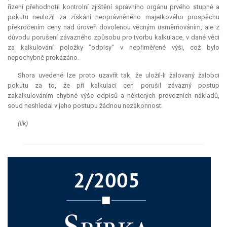
řízení přehodnotil kontrolní zjištění správního orgánu prvého stupně a
pokutu neuložil za získání neoprávněného majetkového prospěchu
překročením ceny nad úroveň dovolenou věcným usměrňováním, ale z
důvodu porušení závazného způsobu pro tvorbu kalkulace, v dané věci
za kalkulování položky "odpisy" v nepřiměřené výši, což bylo
nepochybně prokázáno.
Shora uvedené lze proto uzavřít tak, že uložil-li žalovaný žalobci
pokutu za to, že při kalkulaci cen porušil závazný postup
zakalkulováním chybné výše odpisů a některých provozních nákladů,
soud neshledal v jeho postupu žádnou nezákonnost.
(lík)