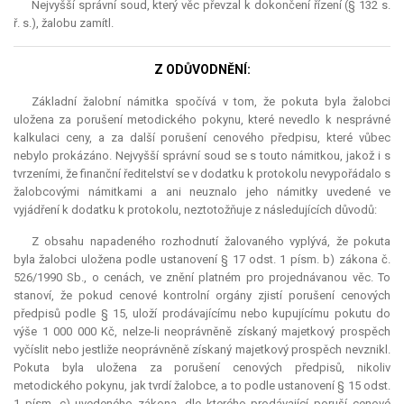
Nejvyšší správní soud, který věc převzal k dokončení řízení (§ 132 s.
ř. s.), žalobu zamítl.
Z ODŮVODNĚNÍ:
Základní žalobní námitka spočívá v tom, že pokuta byla žalobci
uložena za porušení metodického pokynu, které nevedlo k nesprávné
kalkulaci ceny, a za další porušení cenového předpisu, které vůbec
nebylo prokázáno. Nejvyšší správní soud se s touto námitkou, jakož i s
tvrzeními, že finanční ředitelství se v dodatku k protokolu nevypořádalo s
žalobcovými námitkami a ani neuznalo jeho námitky uvedené ve
vyjádření k dodatku k protokolu, neztotožňuje z následujících důvodů:
Z obsahu napadeného rozhodnutí žalovaného vyplývá, že pokuta
byla žalobci uložena podle ustanovení § 17 odst. 1 písm. b) zákona č.
526/1990 Sb., o cenách, ve znění platném pro projednávanou věc. To
stanoví, že pokud cenové kontrolní orgány zjistí porušení cenových
předpisů podle § 15, uloží prodávajícímu nebo kupujícímu pokutu do
výše 1 000 000 Kč, nelze-li neoprávněně získaný majetkový prospěch
vyčíslit nebo jestliže neoprávněně získaný majetkový prospěch nevznikl.
Pokuta byla uložena za porušení cenových předpisů, nikoliv
metodického pokynu, jak tvrdí žalobce, a to podle ustanovení § 15 odst.
1 písm. c) uvedeného zákona, dle kterého prodávající poruší cenové