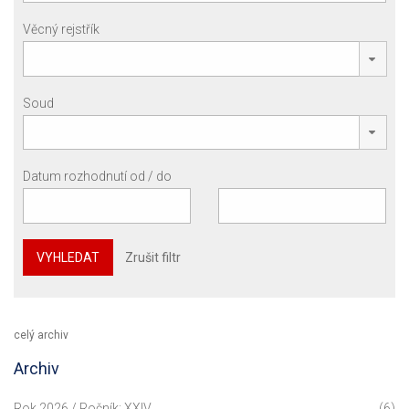
Věcný rejstřík
Soud
Datum rozhodnutí od / do
VYHLEDAT
Zrušit filtr
celý archiv
Archiv
Rok 2026 / Ročník: XXIV
(6)