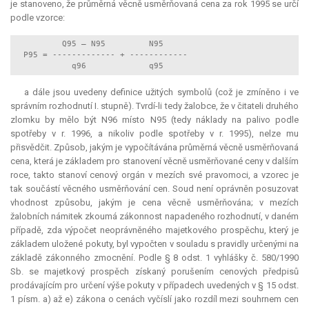
je stanoveno, že průměrná věcně usměrňovaná cena za rok 1995 se určí
podle vzorce:
          Q95 – N95         N95

  P95 = ------------- + ------------

a dále jsou uvedeny definice užitých symbolů (což je zmíněno i ve
správním rozhodnutí I. stupně). Tvrdí-li tedy žalobce, že v čitateli druhého
zlomku by mělo být N96 místo N95 (tedy náklady na palivo podle
spotřeby v r. 1996, a nikoliv podle spotřeby v r. 1995), nelze mu
přisvědčit. Způsob, jakým je vypočítávána průměrná věcně usměrňovaná
cena, která je základem pro stanovení věcně usměrňované ceny v dalším
roce, takto stanoví cenový orgán v mezích své pravomoci, a vzorec je
tak součástí věcného usměrňování cen. Soud není oprávněn posuzovat
vhodnost způsobu, jakým je cena věcně usměrňována; v mezích
žalobních námitek zkoumá zákonnost napadeného rozhodnutí, v daném
případě, zda výpočet neoprávněného majetkového prospěchu, který je
základem uložené pokuty, byl vypočten v souladu s pravidly určenými na
základě zákonného zmocnění. Podle § 8 odst. 1 vyhlášky č. 580/1990
Sb. se majetkový prospěch získaný porušením cenových předpisů
prodávajícím pro určení výše pokuty v případech uvedených v § 15 odst.
1 písm. a) až e) zákona o cenách vyčíslí jako rozdíl mezi souhrnem cen