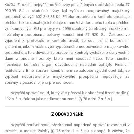
Kč/GJ. Z rozdílu nejvyšší možné tržby při zjištěných dodávkách tepla 57
920,99 GJ a skutečné tržby byl vyčíslen neoprávněný majetkový
prospěch ve výši 602 343,33 Kč. Příloha protokolu o kontrole obsahuje
přehled faktur obsahujících údaje o množství dodaného tepla a přehled
vyfakturovaných GJ pro byty v r. 1996 opatřený žalobcovým razítkem a
nečitelným podpisem; celkový součet činí 57 920 GJ. Žalobce ve
vyjádření k protokolu o kontrole uvedl, že souhlasí s kontrolními
zjištěními, nikoliv však s výší vypočteného neoprávněného majetkového
prospěchu, a to z důvodu, že pracovníci kontroly vycházeli z ceny včetně
daně z přidané hodnoty, která není součástí tržeb. Tuto námitku
neshledal kontrolní orgán důvodnou a následně zahájilo Finanční
ředitelství v Brně správní řízení; v něm se žalobce vyjádřil opět tak, že
výpočet neoprávněného majetkového prospěchu nepovažuje za
správný, a požádal o jeho přehodnocení.
Nejvyšší správní soud, který věc převzal k dokončení řízení podle §
132 s. ř. s., žalobu jako nedůvodnou zamítl (§ 78 odst. 7 s. ř. s.).
Z ODŮVODNĚNÍ:
Nejvyšší správní soud přezkoumal napadené správní rozhodnutí v
rozsahu a mezích žaloby (§ 75 odst. 1 s. ř. s.) a dospěl k závěru, že