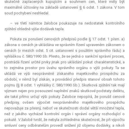
skutečně zaplacených kupujícím a souhrnem cen, které měly být
maximálně účtovány na základě ustanovení § 6 odst. 1 zákona. V tom
soud pochybení neshledal.
– ve třetí námitce žalobce poukazuje na nedostatek kontrolního
zjištění ohledně výše dodávek tepla.
Pokuta za porušení cenových předpisů podle § 17 odst. 1 písm. a)
zákona o cenách je ukládána ve správním řízení upraveném zákonem o
cenách (v mezích odst. 5 cit. ustanovení s použitím správního řádu) a
vyhláškou č. 580/1990 Sb. Přesto, že se jedná o sankční správní proces,
postrádá řízení určité prvky jinak pro ukládání pokut charakteristické, a
to zejména prostor pro úvahu správního orgánu o výši pokuty. Ta se
ukládá ve výši neoprávněně získaného majetkového prospěchu za
období, v němž byl získán, a prováděcí předpis stanoví obsah tohoto
pojmu (§ 8 odst. 1 vyhlášky č. 580/1990 Sb.). Skutková zjištění tak mají
význam nejen pro posouzení naplnění znaků skutkové podstaty deliktu,
ale také přímo určují výši pokuty. Žalobce nepopírá, že porušil cenové
předpisy, ovšem výpočet neoprávněného majetkového prospěchu
nepovažuje za přesný, neboť ve skutečnosti dodal větší množství tepla,
než z jakého vycházel kontrolní orgán i správní orgány rozhodující o
pokutě. V žalobě tvrdil, že nebyla zohledněna skutečnost, že při výpočtu
smluvní ceny odběratelům provedl snížení již objemu dodávky, a nikoli