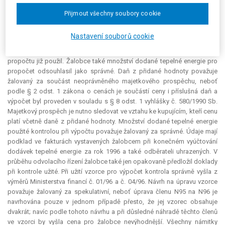
vyjádření k žalobě uvedlo, že přihlédlo ke všem podkladům rozhodnutí
předloženým v průběhu odvolacího řízení, které na rozhodnutí neměly
Přijmout všechny soubory cookie
vliv, protože se jednalo o podklady, které nedokazovaly žalobcova
tvrzení. Konkrétně žalobce předložil dvě přílohy k faktuře vystavené
Nastavení souborů cookie
odběrateli S. v T. obsahující přehled o dodávkách tepelné energie v
jednotlivých měsících r. 1996, ovšem tyto dodávky kontrolní orgán při
propočtu již použil. Žalobce také množství dodané tepelné energie pro
propočet odsouhlasil jako správné. Daň z přidané hodnoty považuje
žalovaný za součást neoprávněného majetkového prospěchu, neboť
podle § 2 odst. 1 zákona o cenách je součástí ceny i příslušná daň a
výpočet byl proveden v souladu s § 8 odst. 1 vyhlášky č. 580/1990 Sb.
Majetkový prospěch je nutno sledovat ve vztahu ke kupujícím, kteří cenu
platí včetně daně z přidané hodnoty. Množství dodané tepelné energie
použité kontrolou při výpočtu považuje žalovaný za správné. Údaje mají
podklad ve fakturách vystavených žalobcem při konečném vyúčtování
dodávek tepelné energie za rok 1996 a také odběrateli uhrazených. V
průběhu odvolacího řízení žalobce také jen opakovaně předložil doklady
při kontrole užité. Při užití vzorce pro výpočet kontrola správně vyšla z
výměrů Ministerstva financí č. 01/96 a č. 04/96. Návrh na úpravu vzorce
považuje žalovaný za spekulativní, neboť úprava členu N95 na N96 je
navrhována pouze v jednom případě přesto, že jej vzorec obsahuje
dvakrát; navíc podle tohoto návrhu a při důsledné náhradě těchto členů
ve vzorci by vyšla cena pro žalobce nevýhodnější. Všechny námitky