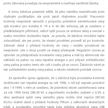
proto žalovaný považuje za neoprávněné a navrhuje zamítnutí žaloby.
K tomu žalobce písemně sdělil, že jeho námitka nesměřovala proti
chybným podkladům, ale proti jejich chybnému použití. Pracovníci
kontroly nesprávně vyloučili z propočtu průměrné usměrňované ceny
výši korekcí pro kotelny K 19 a K 36 dle smlouvy, jak je uvedeno v
předkládaných přílohách, neboť vyšli pouze ze smluvní slevy a nevzali v
úvahu množství dodaného tepla. Je pravda, že žalobce množství tepla
odsouhlasil, ale jen proto, že vlastní prověření provedl až po kontrole.
Zahrnutí daně z přidané hodnoty do ceny i nadále považoval za
nesprávné. Jde o dvojí postih za stejný přestupek. Regulační vzorec je
vytvořen za předpokladu konstantní ceny paliva a měl by
eliminovat
vliv
nákladů na palivo na cenu tepelné energie a pro případ zohledňování
ceny paliva je nutno tento vliv vzít v úvahu již ve vzorci. Žalobcův návrh je
tak zohledněním změny ceny paliva, a nikoliv ostatních položek vzorce.
Ze správního spisu vyplynulo, že u žalobce byla provedena kontrola
dodržování cen tepelné energie za rok 1996, o níž byl sepsán protokol
dne 1.9.1999; v něm je uvedeno, že průměrná věcně usměrňovaná cena
za rok 1995 činila 283,50 Kč a započtením možného zvýšení o 3,5% a
vlivu sjednané vyšší ceny zemního plynu mohla činit nejvíce 287,60
Kč/GJ včetně daně z přidané hodnoty. Přitom z celkových skutečných
tržeb a prodaného množství tepla byla zjištěna skutečná cena 298