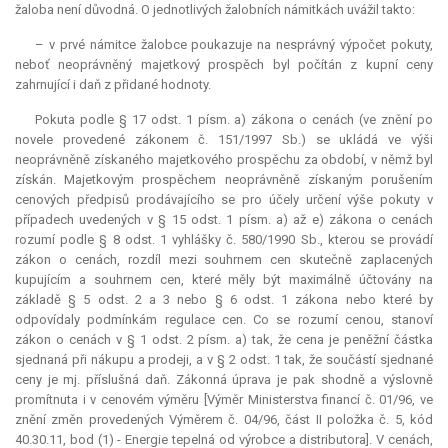
žaloba není důvodná. O jednotlivých žalobních námitkách uvážil takto:
– v prvé námitce žalobce poukazuje na nesprávný výpočet pokuty,
neboť neoprávněný majetkový prospěch byl počítán z kupní ceny
zahrnující i daň z přidané hodnoty.
Pokuta podle § 17 odst. 1 písm. a) zákona o cenách (ve znění po
novele provedené zákonem č. 151/1997 Sb.) se ukládá ve výši
neoprávněně získaného majetkového prospěchu za období, v němž byl
získán. Majetkovým prospěchem neoprávněně získaným porušením
cenových předpisů prodávajícího se pro účely určení výše pokuty v
případech uvedených v § 15 odst. 1 písm. a) až e) zákona o cenách
rozumí podle § 8 odst. 1 vyhlášky č. 580/1990 Sb., kterou se provádí
zákon o cenách, rozdíl mezi souhrnem cen skutečně zaplacených
kupujícím a souhrnem cen, které měly být maximálně účtovány na
základě § 5 odst. 2 a 3 nebo § 6 odst. 1 zákona nebo které by
odpovídaly podmínkám regulace cen. Co se rozumí cenou, stanoví
zákon o cenách v § 1 odst. 2 písm. a) tak, že cena je peněžní částka
sjednaná při nákupu a prodeji, a v § 2 odst. 1 tak, že součástí sjednané
ceny je mj. příslušná daň. Zákonná úprava je pak shodně a výslovně
promítnuta i v cenovém výměru [Výměr Ministerstva financí č. 01/96, ve
znění změn provedených Výměrem č. 04/96, část II položka č. 5, kód
40.30.11, bod (1) - Energie tepelná od výrobce a distributora]. V cenách,