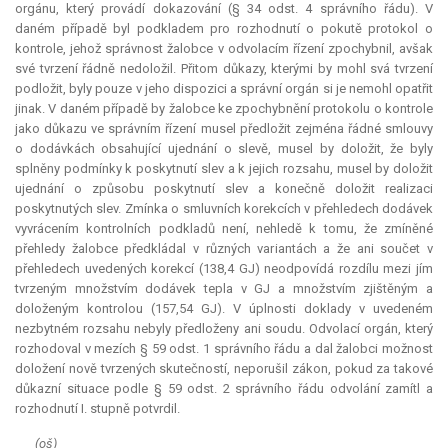
orgánu, který provádí dokazování (§ 34 odst. 4 správního řádu). V
daném případě byl podkladem pro rozhodnutí o pokutě protokol o
kontrole, jehož správnost žalobce v odvolacím řízení zpochybnil, avšak
své tvrzení řádně nedoložil. Přitom důkazy, kterými by mohl svá tvrzení
podložit, byly pouze v jeho dispozici a správní orgán si je nemohl opatřit
jinak. V daném případě by žalobce ke zpochybnění protokolu o kontrole
jako důkazu ve správním řízení musel předložit zejména řádné smlouvy
o dodávkách obsahující ujednání o slevě, musel by doložit, že byly
splněny podmínky k poskytnutí slev a k jejich rozsahu, musel by doložit
ujednání o způsobu poskytnutí slev a konečně doložit realizaci
poskytnutých slev. Zmínka o smluvních korekcích v přehledech dodávek
vyvrácením kontrolních podkladů není, nehledě k tomu, že zmíněné
přehledy žalobce předkládal v různých variantách a že ani součet v
přehledech uvedených korekcí (138,4 GJ) neodpovídá rozdílu mezi jím
tvrzeným množstvím dodávek tepla v GJ a množstvím zjištěným a
doloženým kontrolou (157,54 GJ). V úplnosti doklady v uvedeném
nezbytném rozsahu nebyly předloženy ani soudu. Odvolací orgán, který
rozhodoval v mezích § 59 odst. 1 správního řádu a dal žalobci možnost
doložení nově tvrzených skutečností, neporušil zákon, pokud za takové
důkazní situace podle § 59 odst. 2 správního řádu odvolání zamítl a
rozhodnutí I. stupně potvrdil.
(oš)