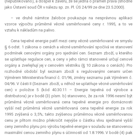
(nepublikováno), a dospěl k závěru, že se jedná o pramen práva (shodně
jako Ústavní soud ČR v nálezu sp. zn. Pl. ÚS 24/99 ze dne 23.5.2000).
– ve druhé námitce žalobce poukazuje na nesprávnou aplikaci
vzorce výpočtu průměrné věcně usměrňované ceny r. 1995, a to ve
vztahu k nákladům na palivo.
Cena tepelné energie patří mezi ceny věcně usměrňované ve smyslu
§ 6 odst. 1 zákona o cenách a věcné usměrňování spočívá ve stanovení
podmínek cenovými orgány pro sjednání cen. Seznam zboží, u kterého
se uplatňuje regulace cen, a ceny v jeho rámci stanovené určují cenové
orgány a zveřejňují jej v cenovém věstníku (§ 10 zákona o cenách). Pro
rozhodné období byl seznam zboží s regulovanými cenami určen
Výměrem Ministerstva financí č. 01/96, změny seznamu pak Výměrem č.
04/96. V části II (Seznam zboží, u něhož se uplatňuje věcné usměrňování
cen) v položce 5 (kód 40.30.11 – Energie tepelná od výrobce a
distributora) je v bodě (3) písm. b) stanoveno, že za rok 1996 nesmí být
průměrná věcně usměrňovaná cena tepelné energie pro domácnosti
vyšší než průměrná věcně usměrňovaná cena tepelné energie za rok
1995 zvýšená o 3,5%; takto zvýšenou průměrnou věcně usměrňovanou
cenu je přitom možno překročit nejvýše o částku vlivu sjednané vyšší
ceny zemního plynu pro výrobu tepelné energie v souladu se stanovenou
maximální cenou zemního plynu s účinností od 1.8.1996. V bodě (4) pak