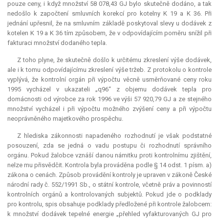
pouze ceny, i když množství 58 078,43 GJ bylo skutečně dodáno, a tak
nedošlo k započtení smluvních korekcí pro kotelny K 19 a K 36. Při
jednání upřesnil, že na smluvním základě poskytoval slevy u dodávek z
kotelen K 19 a K 36 tím způsobem, že v odpovídajícím poměru snížil při
fakturaci množství dodaného tepla.
Z toho plyne, že skutečně došlo k určitému zkreslení výše dodávek,
ale i k tomu odpovídajícímu zkreslení výše tržeb. Z protokolu o kontrole
vyplývá, že kontrolní orgán při výpočtu věcně usměrňované ceny roku
1995 vycházel v ukazateli „q96“ z objemu dodávek tepla pro
domácnosti od výrobce za rok 1996 ve výši 57 920,79 GJ a ze stejného
množství vycházel i při výpočtu možného zvýšení ceny a při výpočtu
neoprávněného majetkového prospěchu.
Z hlediska zákonnosti napadeného rozhodnutí je však podstatné
posouzení, zda se jedná o vadu postupu či rozhodnutí správního
orgánu. Pokud žalobce vznáší danou námitku proti kontrolnímu zjištění,
nelze mu přisvědčit. Kontrola byla prováděna podle § 14 odst. 1 písm. a)
zákona o cenách. Způsob provádění kontroly je upraven v zákoně České
národní rady č. 552/1991 Sb., o státní kontrole, včetně práv a povinností
kontrolních orgánů a kontrolovaných subjektů. Pokud jde o podklady
pro kontrolu, spis obsahuje podklady předložené při kontrole žalobcem:
k množství dodávek tepelné energie „přehled vyfakturovaných GJ pro