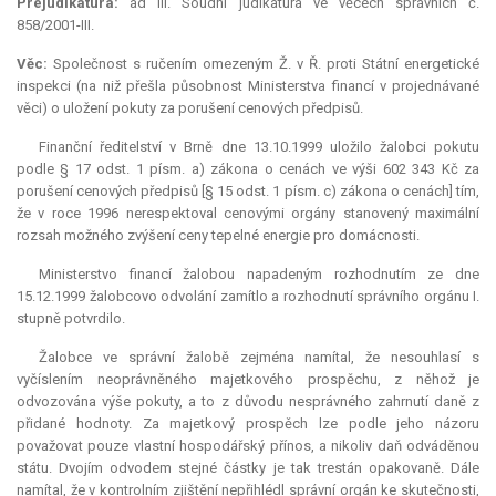
Prejudikatura:
ad III. Soudní
judikatura
ve věcech správních č.
858/2001-III.
Věc:
Společnost s ručením omezeným Ž. v Ř. proti Státní energetické
inspekci (na niž přešla působnost Ministerstva financí v projednávané
věci) o uložení pokuty za porušení cenových předpisů.
Finanční ředitelství v Brně dne 13.10.1999 uložilo žalobci pokutu
podle § 17 odst. 1 písm. a) zákona o cenách ve výši 602 343 Kč za
porušení cenových předpisů [§ 15 odst. 1 písm. c) zákona o cenách] tím,
že v roce 1996 nerespektoval cenovými orgány stanovený maximální
rozsah možného zvýšení ceny tepelné energie pro domácnosti.
Ministerstvo financí žalobou napadeným rozhodnutím ze dne
15.12.1999 žalobcovo odvolání zamítlo a rozhodnutí správního orgánu I.
stupně potvrdilo.
Žalobce ve správní žalobě zejména namítal, že nesouhlasí s
vyčíslením neoprávněného majetkového prospěchu, z něhož je
odvozována výše pokuty, a to z důvodu nesprávného zahrnutí daně z
přidané hodnoty. Za majetkový prospěch lze podle jeho názoru
považovat pouze vlastní hospodářský přínos, a nikoliv daň odváděnou
státu. Dvojím odvodem stejné částky je tak trestán opakovaně. Dále
namítal, že v kontrolním zjištění nepřihlédl správní orgán ke skutečnosti,