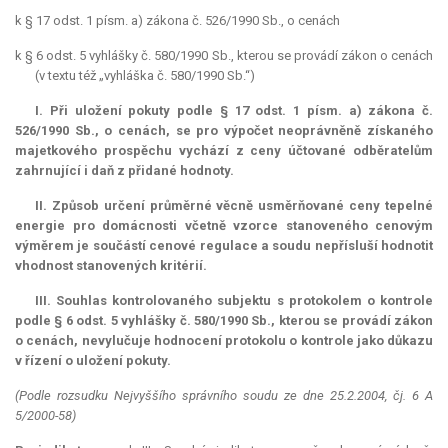
k § 17 odst. 1 písm. a) zákona č. 526/1990 Sb., o cenách
k § 6 odst. 5 vyhlášky č. 580/1990 Sb., kterou se provádí zákon o cenách
(v textu též „vyhláška č. 580/1990 Sb.“)
I. Při uložení pokuty podle § 17 odst. 1 písm. a) zákona č.
526/1990 Sb., o cenách, se pro výpočet neoprávněně získaného
majetkového prospěchu vychází z ceny účtované odběratelům
zahrnující i daň z přidané hodnoty.
II. Způsob určení průměrné věcně usměrňované ceny tepelné
energie pro domácnosti včetně vzorce stanoveného cenovým
výměrem je součástí cenové regulace a soudu nepřísluší hodnotit
vhodnost stanovených kritérií.
III. Souhlas kontrolovaného subjektu s protokolem o kontrole
podle § 6 odst. 5 vyhlášky č. 580/1990 Sb., kterou se provádí zákon
o cenách, nevylučuje hodnocení protokolu o kontrole jako důkazu
v řízení o uložení pokuty.
(Podle rozsudku Nejvyššího správního soudu ze dne 25.2.2004, čj. 6 A
5/2000-58)