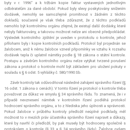
byty v r. 1996“ a k tržbám kopie faktur vystavených jednotlivým
odběratelům za dané období. Pokud byly slevy poskytovány snížením
dodávek, nemohly se samozřejmě promítnout v žádném z těchto
dokladů; současně je však třeba zdůraznit, že z těchto podkladů
nemohlo být kontrolnímu orgánu zřejmé, že existují další dodávky, které
nebyly fakturovány, a takovou možnost nelze ani obecně předpokládat.
Výsledek kontrolního zjištění je uveden v protokolu o kontrole, jehož
přílohami byly i kopie kontrolních podkladů. Protokol byl projednán se
žalobcem, aniž k němu žalobce vznesl připomínky ve vztahu k rozsahu
dodávek tepla či uplatnil námitky podle § 18 zákona o státní kontrole.
Postupu a závěrům kontrolního orgánu nelze vytýkat tvrzené porušení
zákona a protokol o kontrole mohl být základem pro uložení pokuty v
souladu s § 6 odst. 5 vyhlášky č. 580/1990 Sb.
Závěr kontroly tak odůvodňoval následné zahájení správního řízení (§
16 odst. 1 zákona o cenách). V tomto řízení je protokol o kontrole třeba
považovat za důkaz ve smyslu § 34 správního řádu. To znamená, že i v
případě nevznesení námitek v kontrolním řízení podléhá protokol
hodnocení správního orgánu, a to z hlediska jeho úplnosti a správnosti.
Pokud žalobce v průběhu kontroly předložil neúplné podklady, měl
možnost to v mezích práv účastníka správního řízení napravit a důkazy,
které by navrhl či předložil, by pak musely být hodnoceny společně s
protokolem o kontrole (§ 33 a § 34 správního řádu). Žalobce ovšem