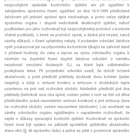
nezpochybnil výsledek kontrolního zjištění ani při vyjádření k
zahájenému správnímu řízení; vyjádření ze dne 16.9.1999 předložené
žalobcem při jednání správní spis neobsahuje, a proto nelze vytýkat
správnímu orgánu I. stupně nedostatek skutkových zjištění, neboť
podkladem pro jeho rozhodnutí byl nezpochybněný protokol o kontrole
včetně podkladů, o které se protokol opíral, a žádná jiná tvrzení, natož
návrhy důkazů, v řízení uplatněny nebyly. V podaném odvolání žalobce
opět poukazoval jen na připomínku ke kontrole týkající se zahrnutí daně
z přidané hodnoty do ceny a teprve na výzvu odvolacího orgánu k
návrhům na doplnění řízení doplnil žalobce odvolání o námitku
nezahrnutí množství dodaných GJ, za které byla odběratelům
poskytnuta sleva. Při projednání odvolání uvedl, že doloží tvrzené
skutečnosti, a poté předložil přehledy dodávek dvou kotelen (jeden
neúplný) s údaji o smluvní korekci a smlouvu o dodávkách tepla
uzavřenou na jiné než rozhodné období. Následně předložil jiné dva
přehledy (tentokrát sice oba úplné, ovšem jeden z nich se lišil od dříve
předloženého právě neuvedením smluvní korekce) a jiné smlouvy (sice
na rozhodné období, ovšem neuzavřené žalobcem). Lze souhlasit se
závěry odvolacího orgánu vyjádřenými v napadeném rozhodnutí, že
nejde o důkazy vyvracející kontrolní zjištění. Rozhodnutí ve správním
řízení musí být vydáno na základě spolehlivě zjištěného skutečného
stavu věci (§ 46 správního řádu) a jedná se jistě o povinnost správního