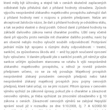
které měly být účtovány, a stejně tak v cenách skutečně zaplacených
odběrateli byla příslušná daň z přidané hodnoty obsažena. Způsob
výpočtu neoprávněně získaného majetkového prospěchu zahrnující daň
z přidané hodnoty není v rozporu s právním předpisem. Nelze ani
akceptovat žalobcův názor, že daň z přidané hodnoty je odváděna státu,
a tak se jedná vlastně o dvojí postih. Odvod daně z přidané hodnoty na
základě daňového zákona nemá charakter postihu. Užití ceny včetně
daně při výpočtu proto nemůže mít charakter dalšího postihu; navíc by
ani obecně nebylo možno vyloučit souběh odpovědností. Protiprávní
jednání může být spojeno s různými druhy odpovědnosti – trestní,
sankční, za způsobenou škodu atd. – aniž by jejich současné vyvození
bylo vyloučeno. V daném případě jde o sankční postih, při němž je výše
sankce určitým způsobem stanovena ve vztahu k výši neoprávněně
získaného majetkového prospěchu, u něhož je rovněž právním
předpisem určeno, co se za něj považuje. Majetkový prospěch
neoprávněně získaný porušením cenových předpisů nebo také
neoprávněně získaný majetkový prospěch jsou pojmy cenových
předpisů, které také určují, co se jimi rozumí. Přitom úprava v cenovém
výměru vychází ze zákonné úpravy; pokud jde o charakter a závaznost
cenového výměru, je třeba vycházet ze zmocnění obsaženého v § 10
zákona o cenách. Závazností cenových výměrů se zabýval Nejvyšší
správní soud již v rozsudku ze dne 9.10.2003, čj. 7 A 6/2002-50