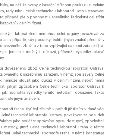
bliky, na něž žalovaný v kasační stížnosti poukazuje, celním
, tedy nikoli celně technickou laboratoří. Toto ustanovení
to případě jde o povinnost Generálního ředitelství cel zřídit
azování v celním řízení.
hnickými laboratořemi nemohou celní orgány považovat za
o ani v případě, kdy posudky těchto jiných znalců předloží v
 dovezeného zboží a z toho vyplývající sazební zařazení) ve
dy jen jedním z možných důkazů, přičemž i výsledky takové
ny.
rku dovezeného zboží Celně technickou laboratoří Ostrava.
žalovaného k sazebnímu zařazení, v němž jsou závěry Celně
k nemůže sloužit jako důkaz v celním řízení, neboť nemá
nat, jakým způsobem Celně technická laboratoř Ostrava k
 jak hodnotila výsledky těmito metodami dosažené. Takto
kontrole jiným znalcem.
toří Praha. Byť byl zřejmě v pořadí již třetím v dané věci
elně technické laboratoře Ostrava, považovat za posudek
žalobci jako součást správního spisu dostupný, zpochybnil
i metody, jimiž Celně technická laboratoř Praha k těmto
jádření Celně technické laboratoře Praha, v němž konstatuje