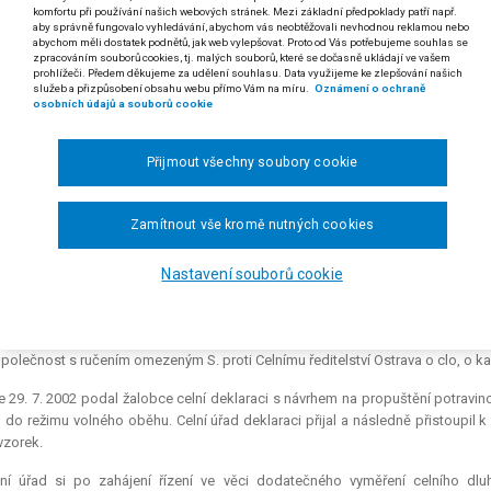
komfortu při používání našich webových stránek. Mezi základní předpoklady patří např.
3/2007
aby správně fungovalo vyhledávání, abychom vás neobtěžovali nevhodnou reklamou nebo
abychom měli dostatek podnětů, jak web vylepšovat. Proto od Vás potřebujeme souhlas se
odst. 4 písm. j) zákona č. 185/2004 Sb., o Celní správě České republiky
zpracováním souborů cookies, tj. malých souborů, které se dočasně ukládají ve vašem
prohlížeči. Předem děkujeme za udělení souhlasu. Data využijeme ke zlepšování našich
služeb a přizpůsobení obsahu webu přímo Vám na míru.
Oznámení o ochraně
 odst. 9 zákona č. 337/1992 Sb., o správě daní a poplatků (v textu též "daňový řád
osobních údajů a souborů cookie
 Skutečnost, že celně technické laboratoře [§ 3 odst. 4 písm. j) zákon
stí organizační struktury celní správy, sama o sobě nesnižuje důkazní
Přijmout všechny soubory cookie
. Posudky vypracované celně technickými laboratořemi však celní o
ní síly než znalecké posudky, a to ani v případě, kdy znalecké po
Zamítnout vše kromě nutných cookies
čností uvedených v celní deklaraci (složení dovezeného zboží a z toho
a č. 337/1992 Sb., o správě daní a poplatků. Posudek vypracovaný cel
Nastavení souborů cookie
ů a může být jinými důkazními prostředky - znaleckým posudkem - zp
 rozsudku Nejvyššího správního soudu ze dne 24. 10. 2007, čj. 1 Afs 42/2007-55)
polečnost s ručením omezeným S. proti Celnímu ředitelství Ostrava o clo, o ka
 29. 7. 2002 podal žalobce celní deklaraci s návrhem na propuštění potravi
 do režimu volného oběhu. Celní úřad deklaraci přijal a následně přistoupil
vzorek.
lní úřad si po zahájení řízení ve věci dodatečného vyměření celního dl