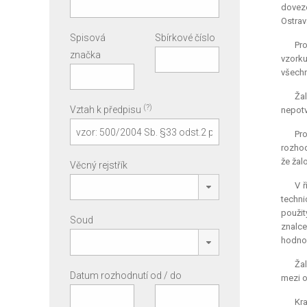
dovez
Ostrav
Spisová
Sbírkové číslo
Pro
značka
vzorku
všechn
Ža
(?)
Vztah k předpisu
nepotv
Pr
rozhod
že žal
Věcný rejstřík
V ř
techni
použit
Soud
znalce
hodnoc
Ža
Datum rozhodnutí od / do
mezi o
Kra