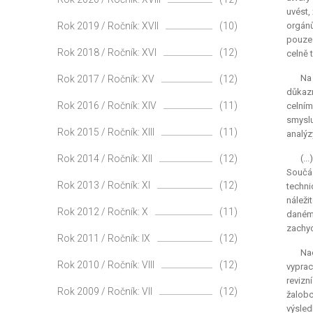
uvést,
Rok 2019 / Ročník: XVII
(10)
orgánů
pouze 
Rok 2018 / Ročník: XVI
(12)
celně 
Na
Rok 2017 / Ročník: XV
(12)
důkazn
Rok 2016 / Ročník: XIV
(11)
celním
smyslu
Rok 2015 / Ročník: XIII
(11)
analýz
Rok 2014 / Ročník: XII
(12)
(..
Součás
Rok 2013 / Ročník: XI
(12)
techni
náleži
Rok 2012 / Ročník: X
(11)
danému
zachyc
Rok 2011 / Ročník: IX
(12)
Nao
Rok 2010 / Ročník: VIII
(12)
vyprac
revizn
Rok 2009 / Ročník: VII
(12)
žalobc
výsled