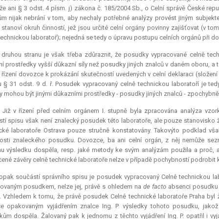
 že ani § 3 odst. 4 písm. j) zákona č. 185/2004 Sb., o Celní správě České repu
m nijak nebrání v tom, aby nechaly potřebné analýzy provést jiným subjektem
stanoví okruh činností, jež jsou určité celní orgány povinny zajišťovat (v tom
technickou laboratoř); nejedná se tedy o úpravu postupu celních orgánů při dok
 druhou stranu je však třeba zdůraznit, že posudky vypracované celně tec
í prostředky vyšší důkazní síly než posudky jiných znalců v daném oboru, a t
 řízení dovozce k prokázání skutečností uvedených v celní deklaraci (složení
 § 31 odst. 9 d. ř. Posudek vypracovaný celně technickou laboratoří je te
y mohou být jinými důkazními prostředky - posudky jiných znalců - zpochybně
.) Již v řízení před celním orgánem I. stupně byla zpracována analýza vzo
tí spisu však není znalecký posudek této laboratoře, ale pouze stanovisko 
cké laboratoře Ostrava pouze stručně konstatovány. Takovýto podklad vša
tosti znaleckého posudku. Dovozce, ba ani celní orgán, z něj nemůže sez
 výsledku dospěla, resp. jaké metody ke svým analýzám použila a proč, a
ené závěry celně technické laboratoře nelze v případě pochybností podrobit 
pak součástí správního spisu je posudek vypracovaný Celně technickou labora
ovaným posudkem, nelze jej, právě s ohledem na
de facto
absenci posudku C
í. Vzhledem k tomu, že právě posudek Celně technické laboratoře Praha byl 
e opakovaným vyjádřením znalce Ing. P. výsledky tohoto posudku, jakož 
kům dospěla. Žalovaný pak k jednomu z těchto vyjádření Ing. P. opatřil i vy