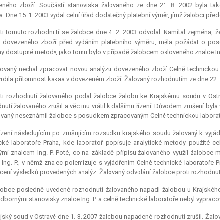
eného zboží. Součástí stanoviska žalovaného ze dne 21. 8. 2002 byla ta
a. Dne 15. 1. 2003 vydal celní úřad dodatečný platební výměr, jímž žalobci pře
ti tomuto rozhodnutí se žalobce dne 4. 2. 2003 odvolal. Namítal zejména, že
 dovezeného zboží před vydáním platebního výměru, měla požádat o posouz
y dostupné metody, jako tomu bylo v případě žalobcem osloveného znalce Ing. 
lovaný nechal zpracovat novou analýzu dovezeného zboží Celně technickou l
rdila přítomnost kakaa v dovezeném zboží. Žalovaný rozhodnutím ze dne 22. 5
oti rozhodnutí žalovaného podal žalobce žalobu ke Krajskému soudu v Ost
nutí žalovaného zrušil a věc mu vrátil k dalšímu řízení. Důvodem zrušení byla vad
ovaný neseznámil žalobce s posudkem zpracovaným Celně technickou laboratoř
ízení následujícím po zrušujícím rozsudku krajského soudu žalovaný k vyjádře
cké laboratoře Praha, kde laboratoř popisuje analytické metody použité c
ými znalcem Ing. P. Poté, co na základě přípisu žalovaného využil žalobce m
 Ing. P., v němž znalec polemizuje s vyjádřením Celně technické laboratoře
ení výsledků provedených analýz. Žalovaný odvolání žalobce proti rozhodnutí 
lobce posledně uvedené rozhodnutí žalovaného napadl žalobou u Krajského 
dbornými stanovisky znalce Ing. P. a celně technické laboratoře nebyl vypraco
jský soud v Ostravě dne 1. 3. 2007 žalobou napadené rozhodnutí zrušil. Žalov