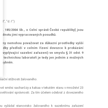
", "d. ř.")
a č. 185/2004 Sb., o Celní správě České republiky] jsou
 hodnotu jimi vypracovaných posudků.
rgány nemohou považovat za důkazní prostředky vyšší
sudky předloží v celním řízení dovozce k prokázání
 vyplývající sazební zařazení) ve smyslu § 31 odst. 9
ně technickou laboratoří je tedy jen jedním z možných
ochybněn.
sační stížnosti žalovaného.
nové směsi sacharózy a kakaa v tekutém stavu v množství 23
 k ověřování správnosti. Za tím účelem odebral z dovezeného
uhu vyžádal stanovisko žalovaného k sazebnímu zařazení