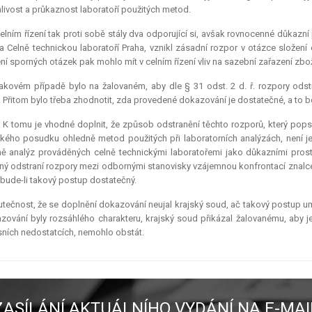
livost a průkaznost laboratoří použitých metod.
elním řízení tak proti sobě stály dva odporující si, avšak rovnocenné důkazn
. a Celně technickou laboratoří Praha, vznikl zásadní rozpor v otázce slož
ní sporných otázek pak mohlo mít v celním řízení vliv na sazební zařazení zboží
akovém případě bylo na žalovaném, aby dle § 31 odst. 2 d. ř. rozpory odstra
v. Přitom bylo třeba zhodnotit, zda provedené dokazování je dostatečné, a to 
.) K tomu je vhodné doplnit, že způsob odstranění těchto rozporů, který pops
kého posudku ohledně metod použitých při laboratorních analýzách, není 
ě analýz prováděných celně technickými laboratořemi jako důkazními prost
ný odstraní rozpory mezi odbornými stanovisky vzájemnou konfrontací znalce 
 bude-li takový postup dostatečný.
tečnost, že se doplnění dokazování neujal krajský soud, ač takový postup umož
zování byly rozsáhlého charakteru, krajský soud přikázal žalovanému, aby j
ních nedostatcích, nemohlo obstát.
ZASÍLÁNÍ AKTUÁLNÍHO VYDÁNÍ NA E-MAI