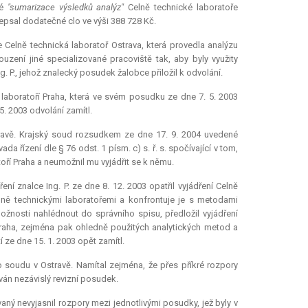
ké
"sumarizace výsledků analýz"
Celně technické laboratoře
depsal dodatečné clo ve výši 388 728 Kč.
 Celně technická laboratoř Ostrava, která provedla analýzu
ení jiné specializované pracoviště tak, aby byly využity
P., jehož znalecký posudek žalobce přiložil k odvolání.
aboratoří Praha, která ve svém posudku ze dne 7. 5. 2003
. 2003 odvolání zamítl.
ravě. Krajský soud rozsudkem ze dne 17. 9. 2004 uvedené
a řízení dle § 76 odst. 1 písm. c) s. ř. s. spočívající v tom,
í Praha a neumožnil mu vyjádřit se k němu.
ní znalce Ing. P. ze dne 8. 12. 2003 opatřil vyjádření Celně
elně technickými laboratořemi a konfrontuje je s metodami
ožnosti nahlédnout do správního spisu, předložil vyjádření
 Praha, zejména pak ohledně použitých analytických metod a
ze dne 15. 1. 2003 opět zamítl.
soudu v Ostravě. Namítal zejména, že přes příkré rozpory
ván nezávislý revizní posudek.
aný nevyjasnil rozpory mezi jednotlivými posudky, jež byly v