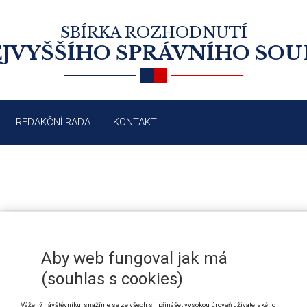
SBÍRKA ROZHODNUTÍ
JVYŠŠÍHO SPRÁVNÍHO SO
REDAKČNÍ RADA
KONTAKT
CELNÍ ŘÍZENÍ: DOKAZOVÁNÍ; POS
/2008
Aby web fungoval jak má
LABORATOŘÍ
(souhlas s cookies)
Vážený návštěvníku, snažíme se ze všech sil přinášet vysokou úroveň uživatelského