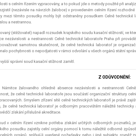
losti s celním řízením vypracovány, a to pokud jde o metody použité při analýz
ezjistil (nezávisle na návrzích žalobce) v provedeném celním řízení rozhodné 
y mezi těmito posudky mohly být odstraněny posudkem Celně technické lab
slou a nestrannou.
ovaný (stěžovatel) napadl rozsudek krajského soudu kasační stížností, ve k
e nezávislosti a nestrannosti Celně technické laboratoře Praha při provádě
považovat samotnou skutečnost, že celně technická laboratoř je organizač
alo pochybnosti o nepodjatosti v rámci odvolání u všech orgánů státní správ
vyšší správní soud kasační stížnost zamítl.
Z ODŮVODNĚNÍ:
..) Námitce žalovaného ohledně absence nezávislosti a nestrannosti Celně 
nost, že celně technické laboratoře jsou součástí organizační struktury ce
ypracovaných. Smyslem zřízení sítě celně technických laboratoří je právě zaji
e, že celně technická laboratoř je odborným pracovištěm náležitě technick
vědčí získání příslušné akreditace.
ud v celním řízení vznikne potřeba získání určitých odborných poznatků, j
kého posudku zajistily celní orgány pomocí k tomu náležitě odborně způso
 celních orgánů, splňují-li uvedené požadavky, nebo i jiné subjekty, rovně