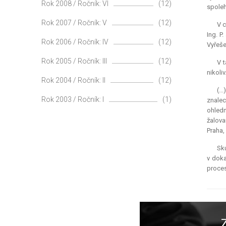
Rok 2008 / Ročník: VI
(12)
spoleh
Rok 2007 / Ročník: V
(12)
V c
Ing. P
Rok 2006 / Ročník: IV
(12)
Vyřeše
Rok 2005 / Ročník: III
(12)
V t
nikoli
Rok 2004 / Ročník: II
(12)
(..
Rok 2003 / Ročník: I
(1)
znalec
ohledn
žalova
Praha,
Sku
v doka
proces