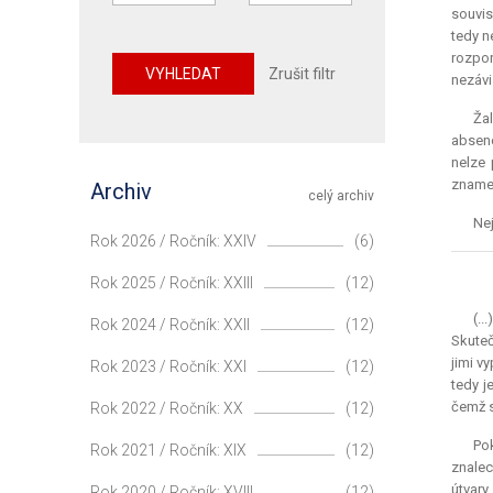
souvis
tedy n
rozpor
VYHLEDAT
Zrušit filtr
nezávi
Žal
absenc
nelze 
znamen
Archiv
celý archiv
Nej
Rok 2026 / Ročník: XXIV
(6)
Rok 2025 / Ročník: XXIII
(12)
(.
Rok 2024 / Ročník: XXII
(12)
Skuteč
jimi v
Rok 2023 / Ročník: XXI
(12)
tedy j
čemž s
Rok 2022 / Ročník: XX
(12)
Pok
Rok 2021 / Ročník: XIX
(12)
znalec
útvary
Rok 2020 / Ročník: XVIII
(12)