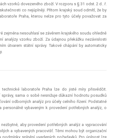
ách vzorků dovezeného zboží. V rozporu s § 31 odst. 2 d.. ř.
skutečnosti co nejúplněji. Přitom krajský soud odmítl, že by
oratoře Praha, kterou nelze pro tyto účely považovat za
teré zejména nesouhlasí se závěrem krajského soudu ohledně
ní analýzy vzorku zboží. Za údajnou překážku nezávislosti
ním útvarem státní správy. Takové chápání by automaticky
y.
technické laboratoře Praha lze do jisté míry přisvědčit.
lní správy, sama o sobě nesnižuje důkazní hodnotu posudků
šťování odborných analýz pro účely celního řízení. Podstatné
y a personálně vybaveným k provedení potřebných analýz, o
e nezbytné, aby provedení potřebných analýz a vypracování
bilých a vybavených pracovišť. Těmi mohou být organizační
ž za podmínky splnění uvedených požadavků. Pro úplnost lze