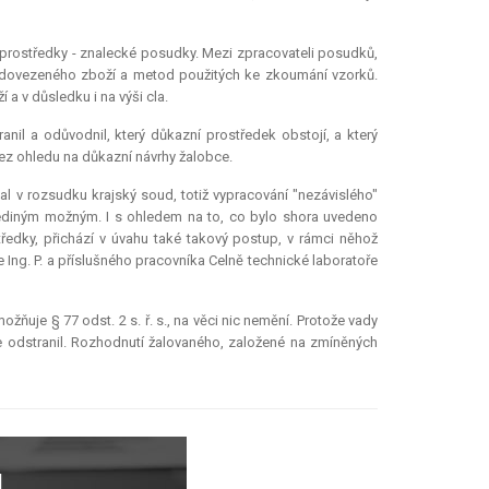
í prostředky - znalecké posudky. Mezi zpracovateli posudků,
ení dovezeného zboží a metod použitých ke zkoumání vzorků.
 a v důsledku i na výši cla.
nil a odůvodnil, který důkazní prostředek obstojí, a který
bez ohledu na důkazní návrhy žalobce.
al v rozsudku krajský soud, totiž vypracování "nezávislého"
jediným možným. I s ohledem na to, co bylo shora uvedeno
ředky, přichází v úvahu také takový postup, v rámci něhož
Ing. P. a příslušného pracovníka Celně technické laboratoře
ňuje § 77 odst. 2 s. ř. s., na věci nic nemění. Protože vady
e odstranil. Rozhodnutí žalovaného, založené na zmíněných
L