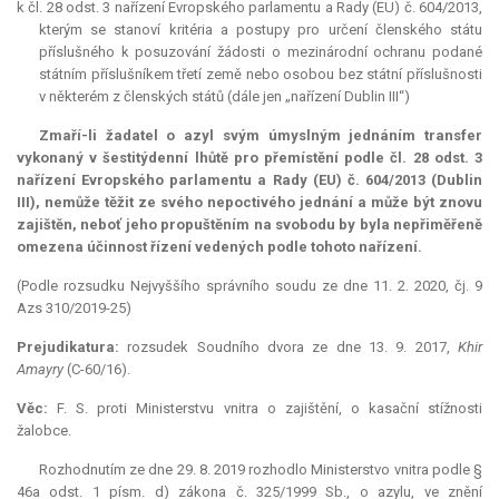
k čl. 28 odst. 3 nařízení Evropského parlamentu a Rady (EU) č. 604/2013,
kterým se stanoví kritéria a postupy pro určení členského státu
příslušného k posuzování žádosti o mezinárodní ochranu podané
státním příslušníkem třetí země nebo osobou bez státní příslušnosti
v některém z členských států (dále jen „nařízení Dublin III“)
Zmaří-li žadatel o azyl svým úmyslným jednáním transfer
vykonaný v šestitýdenní lhůtě pro přemístění podle čl. 28 odst. 3
nařízení Evropského parlamentu a Rady (EU) č. 604/2013 (Dublin
III), nemůže těžit ze svého nepoctivého jednání a může být znovu
zajištěn, neboť jeho propuštěním na svobodu by byla nepřiměřeně
omezena účinnost řízení vedených podle tohoto nařízení.
(Podle rozsudku Nejvyššího správního soudu ze dne 11. 2. 2020, čj. 9
Azs 310/2019-25)
Prejudikatura:
rozsudek Soudního dvora
ze dne 13. 9. 2017,
Khir
Amayry
(C-60/16).
Věc:
F. S. proti Ministerstvu vnitra o zajištění, o kasační stížnosti
žalobce.
Rozhodnutím ze dne 29. 8. 2019 rozhodlo Ministerstvo vnitra podle §
46a odst. 1 písm. d) zákona č. 325/1999 Sb., o azylu, ve znění