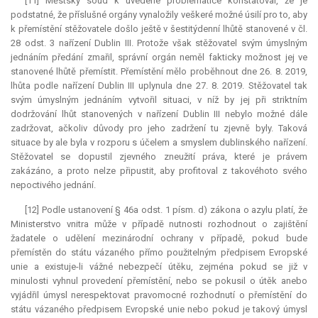
[11] Městský soud k uvedené problematice konstatoval, že je
podstatné, že příslušné orgány vynaložily veškeré možné úsilí pro to, aby
k přemístění stěžovatele došlo ještě v šestitýdenní lhůtě stanovené v čl.
28 odst. 3 nařízení Dublin III. Protože však stěžovatel svým úmyslným
jednáním předání zmařil, správní orgán neměl fakticky možnost jej ve
stanovené lhůtě přemístit. Přemístění mělo proběhnout dne 26. 8. 2019,
lhůta podle nařízení Dublin III uplynula dne 27. 8. 2019. Stěžovatel tak
svým úmyslným jednáním vytvořil situaci, v níž by jej při striktním
dodržování lhůt stanovených v nařízení Dublin III nebylo možné dále
zadržovat, ačkoliv důvody pro jeho zadržení tu zjevně byly. Taková
situace by ale byla v rozporu s účelem a smyslem dublinského nařízení.
Stěžovatel se dopustil zjevného zneužití práva, které je právem
zakázáno, a proto nelze připustit, aby profitoval z takovéhoto svého
nepoctivého jednání.
[12] Podle ustanovení § 46a odst. 1 písm. d) zákona o azylu platí, že
Ministerstvo vnitra může v případě nutnosti rozhodnout o zajištění
žadatele o udělení mezinárodní ochrany v případě, pokud bude
přemístěn do státu vázaného přímo použitelným předpisem Evropské
unie a existuje-li vážné nebezpečí útěku, zejména pokud se již v
minulosti vyhnul provedení přemístění, nebo se pokusil o útěk anebo
vyjádřil úmysl nerespektovat pravomocné rozhodnutí o přemístění do
státu vázaného předpisem Evropské unie nebo pokud je takový úmysl