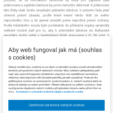
podotkl, že za normálních okolností by lhůta pro zajištění byla
překročena a zajištění žalobce by proto nemohlo dále trvat. K překročení
této lhůty však došlo úmyslným jednáním žalobce. V právním řádu platí
obecná právní zásada, podle které nesmí nikdo těžit ze svého
nepoctivého činu a že zjevné zneužití práva nepožívá právní ochrany.
Podle městského soudu bylo podstatné, že příslušné orgány vynaložily
veškeré možné úsilí pro to, aby k přemístění žalobce do Bulharské
republiky došlo ještě v šestitýdenní lhůtě stanovené v čl. 28 odst. 3
nařízení Dublin III. Jelikož však žalobce svým úmyslným jednáním
přemístění zmařil (kapitán letadla jej vyloučil z přepravy pro jeho
Aby web fungoval jak má (souhlas
nevhodné chování), a to pouhý den před vypršením lhůty, bylo zjevně
nemožné realizovat jeho přemístění ve výše uvedené lhůtě. Žalobce tak
s cookies)
svým úmyslným jednáním vytvořil situaci, v níž by jej při striktním
dodržování lhůt stanovených v nařízení Dublin III nebylo možné nadále
Vážený návštěvníku, snažíme se ze všech sil přinášet vysokou úroveň uživatelského
zajišťovat, ačkoliv důvody pro zajištění zjevně naplněny byly. Taková
komfortu při používání našich webových stránek. Mezi základní předpoklady patří
např. aby správně fungovalo vyhledávání, abychom vás neobtěžovali nevhodnou
situace by však podle názoru městského soudu byla zcela v rozporu s
reklamou nebo abychom měli dostatek podnětů, jak web vylepšovat. Proto od Vás
účelem a smyslem nařízení Dublin III. Nelze proto připustit, aby žalobce z
potřebujeme souhlas se zpracováním souborů cookies, tj. malých souborů, které se
dočasně ukládají ve vašem prohlížeči. Předem děkujeme za udělení souhlasu. Data
takového svého nepoctivého a protiprávního jednání profitoval. Pokud
využijeme ke zlepšování našich služeb a přizpůsobení obsahu webu přímo Vám na
by městský soud zrušil napadené rozhodnutí, ve svém důsledku by
míru.
Oznámení o ochraně osobních údajů a souborů cookie
posvětil výklad, že nepoctivým jednáním lze zlepšit své postavení. Tím
by současně vyslal signál, že podobně nepřípustným chováním si
Zamítnout vše kromě nutných cookies
kterýkoliv cizinec v budoucnosti může fakticky zajistit svoje propuštění
ze zajištění a nemožnost realizace svého přemístění. Cizinecké právo