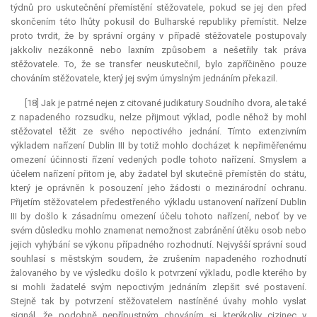
týdnů pro uskutečnění přemístění stěžovatele, pokud se jej den před
skončením této lhůty pokusil do Bulharské republiky přemístit. Nelze
proto tvrdit, že by správní orgány v případě stěžovatele postupovaly
jakkoliv nezákonně nebo laxním způsobem a nešetřily tak práva
stěžovatele. To, že se transfer neuskutečnil, bylo zapříčiněno pouze
chováním stěžovatele, který jej svým úmyslným jednáním překazil.
[18] Jak je patrné nejen z citované judikatury Soudního dvora, ale také
z napadeného rozsudku, nelze přijmout výklad, podle něhož by mohl
stěžovatel těžit ze svého nepoctivého jednání. Tímto extenzivním
výkladem nařízení Dublin III by totiž mohlo docházet k nepřiměřenému
omezení účinnosti řízení vedených podle tohoto nařízení. Smyslem a
účelem nařízení přitom je, aby žadatel byl skutečně přemístěn do státu,
který je oprávněn k posouzení jeho žádosti o mezinárodní ochranu.
Přijetím stěžovatelem předestřeného výkladu ustanovení nařízení Dublin
III by došlo k zásadnímu omezení účelu tohoto nařízení, neboť by ve
svém důsledku mohlo znamenat nemožnost zabránění útěku osob nebo
jejich vyhýbání se výkonu případného rozhodnutí. Nejvyšší správní soud
souhlasí s městským soudem, že zrušením napadeného rozhodnutí
žalovaného by ve výsledku došlo k potvrzení výkladu, podle kterého by
si mohli žadatelé svým nepoctivým jednáním zlepšit své postavení.
Stejně tak by potvrzení stěžovatelem nastíněné úvahy mohlo vyslat
signál, že podobně nepřípustným chováním si kterýkoliv cizinec v