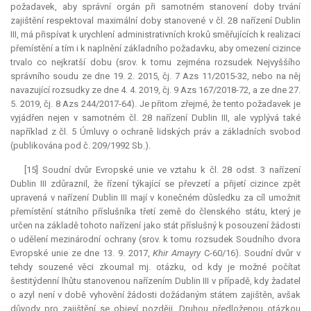
požadavek, aby správní orgán při samotném stanovení doby trvání
zajištění respektoval maximální doby stanovené v čl. 28 nařízení Dublin
III, má přispívat k urychlení administrativních kroků směřujících k realizaci
přemístění a tím i k naplnění základního požadavku, aby omezení cizince
trvalo co nejkratší dobu (srov. k tomu zejména rozsudek Nejvyššího
správního soudu ze dne 19. 2. 2015, čj. 7 Azs 11/2015-32, nebo na něj
navazující rozsudky ze dne 4. 4. 2019, čj. 9 Azs 167/2018-72, a ze dne 27.
5. 2019, čj. 8 Azs 244/2017-64). Je přitom zřejmé, že tento požadavek je
vyjádřen nejen v samotném čl. 28 nařízení Dublin III, ale vyplývá také
například z čl. 5 Úmluvy o ochraně lidských práv a základních svobod
(publikována pod č. 209/1992 Sb.).
[15] Soudní dvůr Evropské unie ve vztahu k čl. 28 odst. 3 nařízení
Dublin III zdůraznil, že řízení týkající se převzetí a přijetí cizince zpět
upravená v nařízení Dublin III mají v konečném důsledku za cíl umožnit
přemístění státního příslušníka třetí země do členského státu, který je
určen na základě tohoto nařízení jako stát příslušný k posouzení žádosti
o udělení mezinárodní ochrany (srov. k tomu rozsudek Soudního dvora
Evropské unie ze dne 13. 9. 2017,
Khir Amayry
C-60/16). Soudní dvůr v
tehdy souzené věci zkoumal mj. otázku, od kdy je možné počítat
šestitýdenní lhůtu stanovenou nařízením Dublin III v případě, kdy žadatel
o azyl není v době vyhovění žádosti dožádaným státem zajištěn, avšak
důvody pro zajištění se objeví později. Druhou předloženou otázkou