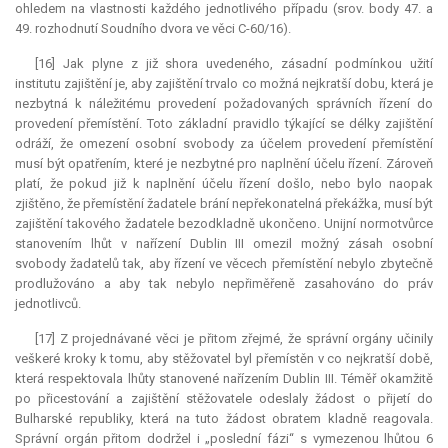
ohledem na vlastnosti každého jednotlivého případu (srov. body 47. a
49. rozhodnutí Soudního dvora ve věci C-60/16).
[16] Jak plyne z již shora uvedeného, zásadní podmínkou užití
institutu zajištění je, aby zajištění trvalo co možná nejkratší dobu, která je
nezbytná k náležitému provedení požadovaných správních řízení do
provedení přemístění. Toto základní pravidlo týkající se délky zajištění
odráží, že omezení osobní svobody za účelem provedení přemístění
musí být opatřením, které je nezbytné pro naplnění účelu řízení. Zároveň
platí, že pokud již k naplnění účelu řízení došlo, nebo bylo naopak
zjištěno, že přemístění žadatele brání nepřekonatelná překážka, musí být
zajištění takového žadatele bezodkladně ukončeno. Unijní normotvůrce
stanovením lhůt v nařízení Dublin III omezil možný zásah osobní
svobody žadatelů tak, aby řízení ve věcech přemístění nebylo zbytečně
prodlužováno a aby tak nebylo nepřiměřeně zasahováno do práv
jednotlivců.
[17] Z projednávané věci je přitom zřejmé, že správní orgány učinily
veškeré kroky k tomu, aby stěžovatel byl přemístěn v co nejkratší době,
která respektovala lhůty stanovené nařízením Dublin III. Téměř okamžitě
po přicestování a zajištění stěžovatele odeslaly žádost o přijetí do
Bulharské republiky, která na tuto žádost obratem kladně reagovala.
Správní orgán přitom dodržel i „poslední fázi“ s vymezenou lhůtou 6