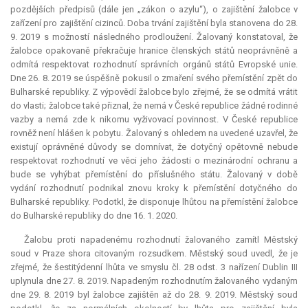
pozdějších předpisů (dále jen „zákon o azylu“), o zajištění žalobce v
zařízení pro zajištění cizinců. Doba trvání zajištění byla stanovena do 28.
9. 2019 s možností následného prodloužení. Žalovaný konstatoval, že
žalobce opakovaně překračuje hranice členských států neoprávněně a
odmítá respektovat rozhodnutí správních orgánů států Evropské unie.
Dne 26. 8. 2019 se úspěšně pokusil o zmaření svého přemístění zpět do
Bulharské republiky. Z výpovědí žalobce bylo zřejmé, že se odmítá vrátit
do vlasti; žalobce také přiznal, že nemá v České republice žádné rodinné
vazby a nemá zde k nikomu vyživovací povinnost. V České republice
rovněž není hlášen k pobytu. Žalovaný s ohledem na uvedené uzavřel, že
existují oprávněné důvody se domnívat, že dotyčný opětovně nebude
respektovat rozhodnutí ve věci jeho žádosti o mezinárodní ochranu a
bude se vyhýbat přemístění do příslušného státu. Žalovaný v době
vydání rozhodnutí podnikal znovu kroky k přemístění dotyčného do
Bulharské republiky. Podotkl, že disponuje lhůtou na přemístění žalobce
do Bulharské republiky do dne 16. 1. 2020.
Žalobu proti napadenému rozhodnutí žalovaného zamítl Městský
soud v Praze shora citovaným rozsudkem. Městský soud uvedl, že je
zřejmé, že šestitýdenní lhůta ve smyslu čl. 28 odst. 3 nařízení Dublin III
uplynula dne 27. 8. 2019. Napadeným rozhodnutím žalovaného vydaným
dne 29. 8. 2019 byl žalobce zajištěn až do 28. 9. 2019. Městský soud