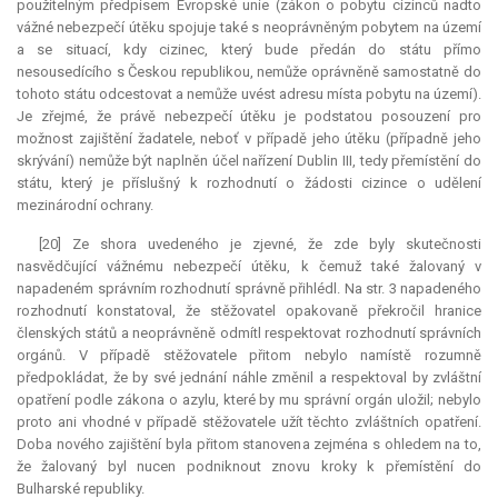
použitelným předpisem Evropské unie (zákon o pobytu cizinců nadto
vážné nebezpečí útěku spojuje také s neoprávněným pobytem na území
a se situací, kdy cizinec, který bude předán do státu přímo
nesousedícího s Českou republikou, nemůže oprávněně samostatně do
tohoto státu odcestovat a nemůže uvést adresu místa pobytu na území).
Je zřejmé, že právě nebezpečí útěku je podstatou posouzení pro
možnost zajištění žadatele, neboť v případě jeho útěku (případně jeho
skrývání) nemůže být naplněn účel nařízení Dublin III, tedy přemístění do
státu, který je příslušný k rozhodnutí o žádosti cizince o udělení
mezinárodní ochrany.
[20] Ze shora uvedeného je zjevné, že zde byly skutečnosti
nasvědčující vážnému nebezpečí útěku, k čemuž také žalovaný v
napadeném správním rozhodnutí správně přihlédl. Na str. 3 napadeného
rozhodnutí konstatoval, že stěžovatel opakovaně překročil hranice
členských států a neoprávněně odmítl respektovat rozhodnutí správních
orgánů. V případě stěžovatele přitom nebylo namístě rozumně
předpokládat, že by své jednání náhle změnil a respektoval by zvláštní
opatření podle zákona o azylu, které by mu správní orgán uložil; nebylo
proto ani vhodné v případě stěžovatele užít těchto zvláštních opatření.
Doba nového zajištění byla přitom stanovena zejména s ohledem na to,
že žalovaný byl nucen podniknout znovu kroky k přemístění do
Bulharské republiky.