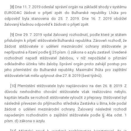
[8] Dne 11. 7. 2019 odeslal správní orgán na základě shody v systému
EURODAC žádost o přijetí zpět do Bulharské republiky. Lhůta pro
odpověď byla stanovena do 25. 7. 2019. Dne 16. 7. 2019 obdržel
žalovaný kladnou odpověď k žádosti o přijetí zpět.
[9] Dne 29. 7. 2019 vydal žalovaný rozhodnutí, podle které je státem
příslušným k přijetí stěžovatele Bulharská republika. Zároveň rozhodl, že
žádost stěžovatele o udělení mezinárodní ochrany stěžovatele je
nepřípustná a řízení podle § 25 písm. i) zákona o azylu zastavil. Uvedené
rozhodnutí napadl stěžovatel žalobou, v níž nepožádal o přiznání
odkladného účinku této žaloby. Správní orgán proto zahájil postup pro
jeho přemístění do Bulharské republiky. Maximální lhůta pro zajištění
stěžovatele tak měla uplynout dne 27. 8. 2019 (šest týdnů).
[10] Přemístění stěžovatele bylo naplánováno na den 26. 8. 2019. Z
důvodu nevhodného chování stěžovatele však realizováno nebylo;
kapitán letadla se rozhodl stěžovatele vyloučit z přepravy. Stěžovatel byl
následně převezen do přijímacího střediska Zastávka u Brna, kde podal
žádost o udělení mezinárodní ochrany. Žalovaný následně rozhodl
napadeným rozhodnutím o zajištění stěžovatele podle § 46a odst. 1
písm. d) zákona o azylu.