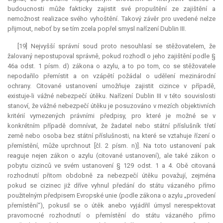
budoucnosti může fakticky zajistit své propuštění ze zajištění a
nemožnost realizace svého vyhoštění. Takový závěr pro uvedené nelze
přijmout, neboť by se tím zcela popřel smysl nařízení Dublin III.
[19] Nejvyšší správní soud proto nesouhlasí se stěžovatelem, že
žalovaný nepostupoval správně, pokud rozhodl o jeho zajištění podle §
46a odst. 1 písm. d) zákona o azylu, a to po tom, co se stěžovatele
nepodařilo přemístit a on vzápětí požádal o udělení mezinárodní
ochrany. Citované ustanovení umožňuje zajistit cizince v případě,
existuje-li vážné nebezpečí útěku. Nařízení Dublin III v této souvislosti
stanoví, že vážné nebezpečí útěku je posuzováno v mezích objektivních
kritérií vymezených právními předpisy, pro které je možné se v
konkrétním případě domnívat, že žadatel nebo státní příslušník třetí
země nebo osoba bez státní příslušnosti, na které se vztahuje řízení o
přemístění, může uprchnout [čl. 2 písm. n)]. Na toto ustanovení pak
reaguje nejen zákon o azylu (citované ustanovení), ale také zákon o
pobytu cizinců ve svém ustanovení § 129 odst. 1 a 4. Obě citovaná
rozhodnutí přitom obdobně za nebezpečí útěku považují, zejména
pokud se cizinec již dříve vyhnul předání do státu vázaného přímo
použitelným předpisem Evropské unie (podle zákona o azylu „provedení
přemístění“), pokusil se o útěk anebo vyjádřil úmysl nerespektovat
pravomocné rozhodnutí o přemístění do státu vázaného přímo