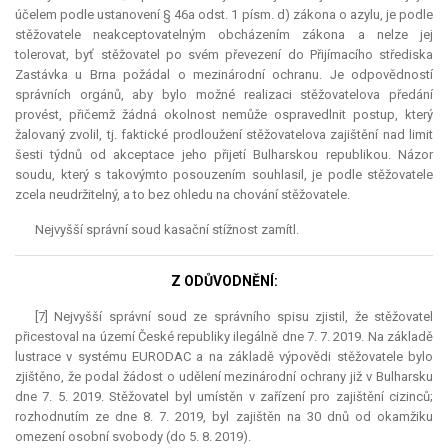
účelem podle ustanovení § 46a odst. 1 písm. d) zákona o azylu, je podle
stěžovatele neakceptovatelným obcházením zákona a nelze jej
tolerovat, byť stěžovatel po svém převezení do Přijímacího střediska
Zastávka u Brna požádal o mezinárodní ochranu. Je odpovědností
správních orgánů, aby bylo možné realizaci stěžovatelova předání
provést, přičemž žádná okolnost nemůže ospravedlnit postup, který
žalovaný zvolil, tj. faktické prodloužení stěžovatelova zajištění nad limit
šesti týdnů od
akceptace
jeho přijetí Bulharskou republikou. Názor
soudu, který s takovýmto posouzením souhlasil, je podle stěžovatele
zcela neudržitelný, a to bez ohledu na chování stěžovatele.
Nejvyšší správní soud kasační stížnost zamítl.
Z ODŮVODNĚNÍ:
[7] Nejvyšší správní soud ze správního spisu zjistil, že stěžovatel
přicestoval na území České republiky ilegálně dne 7. 7. 2019. Na základě
lustrace v systému EURODAC a na základě výpovědi stěžovatele bylo
zjištěno, že podal žádost o udělení mezinárodní ochrany již v Bulharsku
dne 7. 5. 2019. Stěžovatel byl umístěn v zařízení pro zajištění cizinců;
rozhodnutím ze dne 8. 7. 2019, byl zajištěn na 30 dnů od okamžiku
omezení osobní svobody (do 5. 8. 2019).