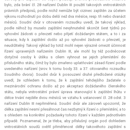
bylo, zda brání čl. 28 nařízení Dublin III použití takových vnitrostátních
právních předpisů, podle nichž nemůže být cizinec zajištěn za účelem
výkonu rozhodnutí po dobu delší než dva měsíce, resp. tři nebo dvanáct
měsíců. Soudní dvůr v citovaném rozsudku uvedl, že takový výklad,
podle něhož by muselo zajištění nevyhnutelně skončit šest týdnů po
vyhovění žádosti o převzetí nebo přijetí dožádaným státem, a to i za
situace, kdy k zajištění došlo až po vyhovění žádosti o převzetí, je
neudržitelný. Takový výklad by totiž mohl nejen výrazně omezit účinnost
řízení upravených nařízením Dublin III, ale mohl by též podněcovat
dotyčné osoby k útěku s cílem vyhnout se jejich přemístění do
příslušného státu, čímž by bylo zmařeno uplatňování zásad řízení podle
uvedeného nařízení (srov. k tomu body 33. a 37. citovaného rozsudku
Soudního dvora). Soudní dvůr k posouzení druhé předložené otázky
uvedl, že vzhledem k tomu, že k zajištění tehdejšího žadatele o
mezinárodní ochranu došlo až po akceptaci dožádaného členského
státu, nebyla vnitrostátní právní úprava stanovující k zajištění lhůtu v
délce trvání nejdéle dvou měsíců ve vztahu k ustanovení čl. 28 odst. 3
nařízení Dublin III nepřiměřená. Soudní dvůr ale zároveň upozornil, že
délka zajištění nesmí přesáhnout čas nezbytný k řízení o přemístění, a to
s ohledem na konkrétní požadavky tohoto řízení v každém jednotlivém
případě. Poznamenal, že je třeba, aby příslušný orgán pod dohledem
vnitrostátních soudů ověřil přiměřenost délky takovéhoto zajištění s