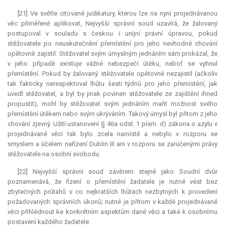
[21] Ve světle citované judikatury, kterou lze na nyní projednávanou
věc přiměřeně aplikovat, Nejvyšší správní soud uzavírá, že žalovaný
postupoval v souladu s českou i unijní právní úpravou, pokud
stěžovatele po neuskutečnění přemístění pro jeho nevhodné chování
opětovně zajistil. Stěžovatel svým úmyslným jednáním sám prokázal, že
v jeho případě existuje vážné nebezpečí útěku, neboť se vyhnul
přemístění. Pokud by žalovaný stěžovatele opětovně nezajistil (ačkoliv
tak fakticky nerespektoval lhůtu šesti týdnů pro jeho přemístění, jak
uvedl stěžovatel, a byl by jinak povinen stěžovatele ze zajištění ihned
propustit), mohl by stěžovatel svým jednáním mařit možnost svého
přemístění útěkem nebo svým ukrýváním. Takový úmysl byl přitom z jeho
chování zjevný. Užití ustanovení § 46a odst. 1 písm. d) zákona o azylu v
projednávané věci tak bylo zcela namístě a nebylo v rozporu se
smyslem a účelem nařízení Dublin III ani v rozporu se zaručenými právy
stěžovatele na osobní svobodu.
[22] Nejvyšší správní soud závěrem stejně jako Soudní dvůr
poznamenává, že řízení o přemístění žadatele je nutné vést bez
zbytečných průtahů v co nejkratších lhůtách nezbytných k provedení
požadovaných správních úkonů; nutné je přitom v každé projednávané
věci přihlédnout ke konkrétním aspektům dané věci a také k osobnímu
postavení každého žadatele.