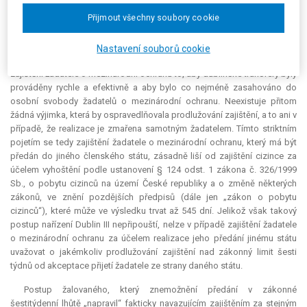
(včetně nařízení Dublin III) by se tak stalo ryze formálním nástrojem,
Přijmout všechny soubory cookie
jehož obsah by byl zcela vyprázdněn.
Žalobce (stěžovatel) uplatnil v kasační stížnosti shodné námitky
Nastavení souborů cookie
uplatněné již v žalobě. Podle stěžovatele je smyslem šestitýdenního
zajištění žadatele o mezinárodní ochranu to, aby dublinské transfery byly
prováděny rychle a efektivně a aby bylo co nejméně zasahováno do
osobní svobody žadatelů o mezinárodní ochranu. Neexistuje přitom
žádná výjimka, která by ospravedlňovala prodlužování zajištění, a to ani v
případě, že realizace je zmařena samotným žadatelem. Tímto striktním
pojetím se tedy zajištění žadatele o mezinárodní ochranu, který má být
předán do jiného členského státu, zásadně liší od zajištění cizince za
účelem vyhoštění podle ustanovení § 124 odst. 1 zákona č. 326/1999
Sb., o pobytu cizinců na území České republiky a o změně některých
zákonů, ve znění pozdějších předpisů (dále jen „zákon o pobytu
cizinců“), které může ve výsledku trvat až 545 dní. Jelikož však takový
postup nařízení Dublin III nepřipouští, nelze v případě zajištění žadatele
o mezinárodní ochranu za účelem realizace jeho předání jinému státu
uvažovat o jakémkoliv prodlužování zajištění nad zákonný limit šesti
týdnů od
akceptace
přijetí žadatele ze strany daného státu.
Postup žalovaného, který znemožnění předání v zákonné
šestitýdenní lhůtě „napravil“ fakticky navazujícím zajištěním za stejným