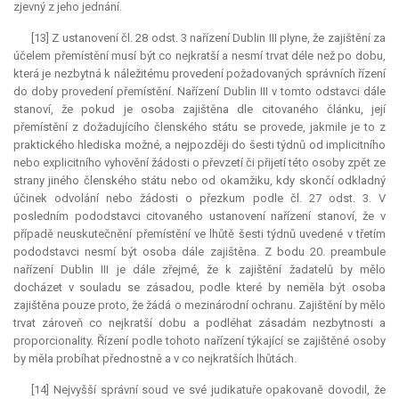
zjevný z jeho jednání.
[13] Z ustanovení čl. 28 odst. 3 nařízení Dublin III plyne, že zajištění za
účelem přemístění musí být co nejkratší a nesmí trvat déle než po dobu,
která je nezbytná k náležitému provedení požadovaných správních řízení
do doby provedení přemístění. Nařízení Dublin III v tomto odstavci dále
stanoví, že pokud je osoba zajištěna dle citovaného článku, její
přemístění z dožadujícího členského státu se provede, jakmile je to z
praktického hlediska možné, a nejpozději do šesti týdnů od implicitního
nebo explicitního vyhovění žádosti o převzetí či přijetí této osoby zpět ze
strany jiného členského státu nebo od okamžiku, kdy skončí odkladný
účinek odvolání nebo žádosti o přezkum podle čl. 27 odst. 3. V
posledním pododstavci citovaného ustanovení nařízení stanoví, že v
případě neuskutečnění přemístění ve lhůtě šesti týdnů uvedené v třetím
pododstavci nesmí být osoba dále zajištěna. Z bodu 20. preambule
nařízení Dublin III je dále zřejmé, že k zajištění žadatelů by mělo
docházet v souladu se zásadou, podle které by neměla být osoba
zajištěna pouze proto, že žádá o mezinárodní ochranu. Zajištění by mělo
trvat zároveň co nejkratší dobu a podléhat zásadám nezbytnosti a
proporcionality. Řízení podle tohoto nařízení týkající se zajištěné osoby
by měla probíhat přednostně a v co nejkratších lhůtách.
[14] Nejvyšší správní soud ve své judikatuře opakovaně dovodil, že