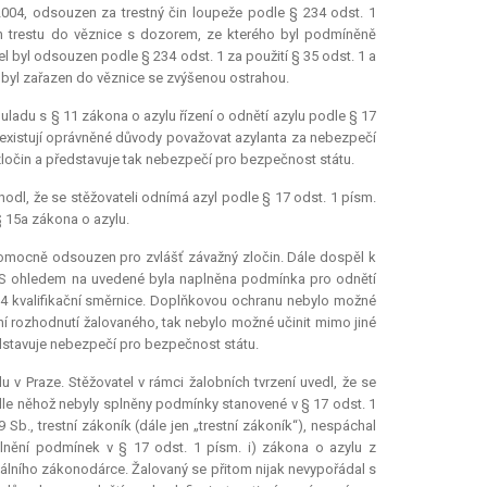
 2004, odsouzen za trestný čin loupeže podle § 234 odst. 1
kon trestu do věznice s dozorem, ze kterého byl podmíněně
l byl odsouzen podle § 234 odst. 1 za použití § 35 odst. 1 a
a byl zařazen do věznice se zvýšenou ostrahou.
uladu s § 11 zákona o azylu řízení o odnětí azylu podle § 17
d existují oprávněné důvody považovat azylanta za nebezpečí
ločin a představuje tak nebezpečí pro bezpečnost státu.
odl, že se stěžovateli odnímá azyl podle § 17 odst. 1 písm.
§ 15a zákona o azylu.
vomocně odsouzen pro zvlášť závažný zločin. Dále dospěl k
. S ohledem na uvedené byla naplněna podmínka pro odnětí
t. 4 kvalifikační směrnice. Doplňkovou ochranu nebylo možné
ní rozhodnutí žalovaného, tak nebylo možné učinit mimo jiné
edstavuje nebezpečí pro bezpečnost státu.
 Praze. Stěžovatel v rámci žalobních tvrzení uvedl, že se
dle něhož nebyly splněny podmínky stanovené v § 17 odst. 1
 Sb., trestní zákoník (dále jen „trestní zákoník“), nespáchal
aplnění podmínek v § 17 odst. 1 písm. i) zákona o azylu z
nálního zákonodárce. Žalovaný se přitom nijak nevypořádal s