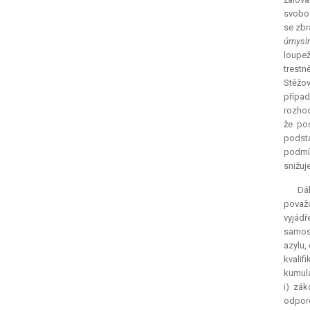
svobod
se zbr
úmysln
loupež
trestn
Stěžov
případ
rozhod
že pod
podsta
podmín
snižuj
Dá
považ
vyjádř
samost
azylu,
kvalif
kumula
i) zá
odporo