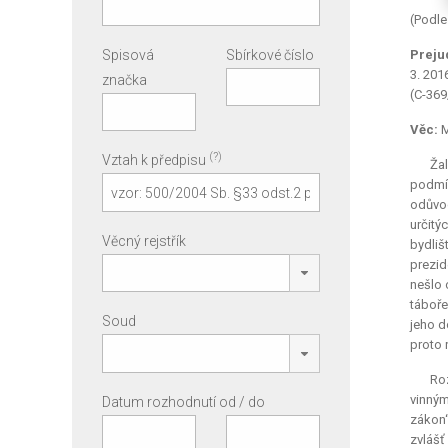
(Podle
Spisová
Sbírkové číslo
Preju
3. 201
značka
(C-369
Věc:
M
(?)
Vztah k předpisu
Žal
podmín
odůvod
určitý
Věcný rejstřík
bydliš
prezid
nešlo 
táboře
Soud
jeho d
proto 
Roz
vinným
Datum rozhodnutí od / do
zákon“
zvlášť