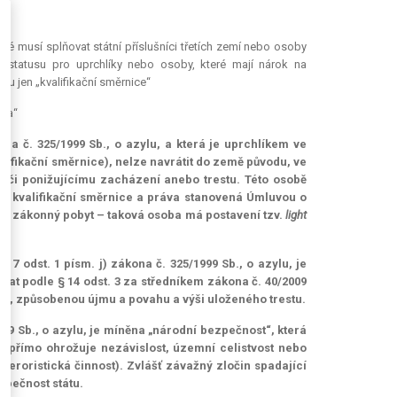
é musí splňovat státní příslušníci třetích zemí nebo osoby
m statusu pro uprchlíky nebo osoby, které mají nárok na
tu jen „kvalifikační směrnice“
uva“
ona č. 325/1999 Sb., o azylu, a která je uprchlíkem ve
lifikační směrnice), nelze navrátit do země původu, ve
u či ponižujícímu zacházení anebo trestu. Této osobě
 6 kvalifikační směrnice a práva stanovená Úmluvou o
duje zákonný pobyt – taková osoba má postavení tzv.
light
17 odst. 1 písm. j) zákona č. 325/1999 Sb., o azylu, je
ovat podle § 14 odst. 3 za středníkem zákona č. 40/2009
inu, způsobenou újmu a povahu a výši uloženého trestu.
999 Sb., o azylu, je míněna „národní bezpečnost“, která
přímo ohrožuje nezávislost, územní celistvost nebo
 teroristická činnost). Zvlášť závažný zločin spadající
zpečnost státu.