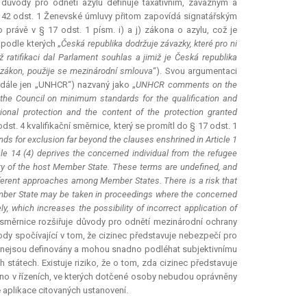
e důvody pro odnětí azylu definuje taxativním, závazným a
. 42 odst. 1 Ženevské úmluvy přitom zapovídá signatářským
 právě v § 17 odst. 1 písm. i) a j) zákona o azylu, což je
 podle kterých „
Česká republika dodržuje závazky, které pro ni
ž ratifikaci dal Parlament souhlas a jimiž je Česká republika
ž zákon, použije se mezinárodní smlouva
“). Svou argumentaci
dále jen „UNHCR“) nazvaný jako „
UNHCR
comments on the
the Council on minimum standards for the qualification and
tional protection and the content of the protection granted
st. 4 kvalifikační směrnice, který se promítl do § 17 odst. 1
nds for exclusion far beyond the clauses enshrined in Article 1
icle 14 (4) deprives the concerned individual from the refugee
ty of the host Member State. These terms are undefined, and
different approaches among Member States. There is a risk that
mber State may be taken in proceedings where the concerned
y, which increases the possibility of incorrect application of
í směrnice rozšiřuje důvody pro odnětí mezinárodní ochrany
vody spočívající v tom, že cizinec představuje nebezpečí pro
nejsou definovány a mohou snadno podléhat subjektivnímu
 státech. Existuje riziko, že o tom, zda cizinec představuje
o v řízeních, ve kterých dotčené osoby nebudou oprávněny
aplikace citovaných ustanovení.