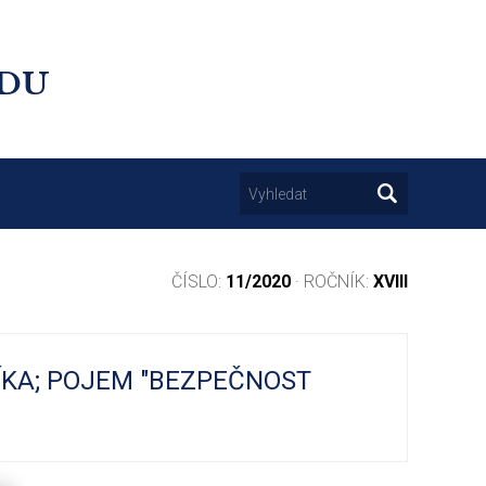
UDU
ČÍSLO:
11/2020
· ROČNÍK:
XVIII
LÍKA; POJEM "BEZPEČNOST