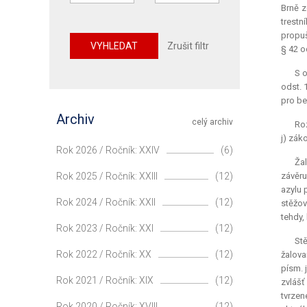
Brně z
trestn
propuš
VYHLEDAT
Zrušit filtr
§ 42 o
S o
odst. 
pro be
Archiv
celý archiv
Roz
j) zák
Rok 2026 / Ročník: XXIV
(6)
Žal
Rok 2025 / Ročník: XXIII
(12)
závěru
azylu 
Rok 2024 / Ročník: XXII
(12)
stěžov
tehdy,
Rok 2023 / Ročník: XXI
(12)
Stě
Rok 2022 / Ročník: XX
(12)
žalova
písm. 
Rok 2021 / Ročník: XIX
(12)
zvlášť
tvrzen
Rok 2020 / Ročník: XVIII
(12)