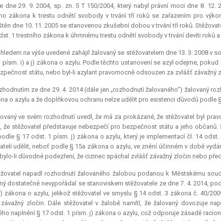
e dne 29. 9. 2004, sp. zn. 5 T 150/2004, který nabyl právní moci dne 8. 12.
ího zákona k trestu odnětí svobody v trvání tří roků se zařazením pro vý
těn dne 10. 11. 2005 se stanovenou zkušební dobou v trvání tří roků. Stěžovate
dst. 1 trestního zákona k úhrnnému trestu odnětí svobody v trvání devíti roků 
hledem na výše uvedené zahájil žalovaný se stěžovatelem dne 13. 3. 2008 v so
1 písm. i) a j) zákona o azylu. Podle těchto ustanovení se azyl odejme, poku
zpečnost státu, nebo byl-li azylant pravomocně odsouzen za zvlášť závažný z
hodnutím ze dne 29. 4. 2014 (dále jen „rozhodnutí žalovaného“) žalovaný rozh
ona o azylu a že doplňkovou ochranu nelze udělit pro existenci důvodů podle 
ovaný ve svém rozhodnutí uvedl, že má za prokázané, že stěžovatel byl pra
, že stěžovatel představuje nebezpečí pro bezpečnost státu a jeho občanů
podle § 17 odst. 1 písm. j) zákona o azylu, který je implementací čl. 14 ods
ateli udělit, neboť podle § 15a zákona o azylu, ve znění účinném v době vydá
 bylo-li důvodné podezření, že cizinec spáchal zvlášť závažný zločin nebo př
žovatel napadl rozhodnutí žalovaného žalobou podanou k Městskému soudu v
ný dostatečně nevypořádal se stanoviskem stěžovatele ze dne 7. 4. 2014, po
j) zákona o azylu, jelikož stěžovatel ve smyslu § 14 odst. 3 zákona č. 40/2009
 závažný zločin. Dále stěžovatel v žalobě namítl, že žalovaný dovozuje n
ého naplnění § 17 odst. 1 písm. j) zákona o azylu, což odporuje zásadě racio