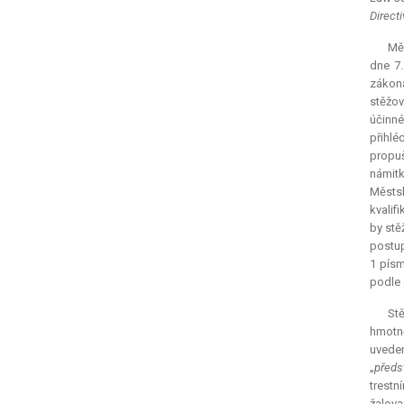
Direct
Měs
dne 7.
zákona
stěžov
účinné
přihlé
propuš
námitk
Městsk
kvalif
by stě
postup
1 písm
podle 
Stě
hmotně
uveden
„
předs
trestn
žalova