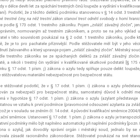
y v délce devíti let za spáchání trestných činů loupeže a vydírání v kvalifi
aní). Podotkl, že z těchto deliktů podmínku stanovenou v § 14 odst. 3 trestn
é trestné činy, na něž trestní zákon stanoví trest odnětí svobody s horní hrani
e podle § 173 odst. 1 trestního zákoníku. Pojem „zvlášť závažný zločin“, je
ěprávním, normovaným až trestním zákoníkem, a proto se na jeho výklad upla
atel v této souvislosti poukázal na § 2 odst. 1 trestního zákoníku, podle 
ě, že je to pro pachatele příznivější. Podle stěžovatele měl být v jeho věc
nutí žalovaného a který upravuje pojem „zvlášť závažný zločin“. Městský soud
le trestního zákoníku se ze spáchaných deliktů za zvlášť závažný zločin
tě, a nikoli i trestný čin vydírání v kvalifikované skutkové podstatě [§ 175 
ku § 17 odst. 1 písm. j) zákona o azylu tedy splňuje pouze delikt loupeže, 
e stěžovatelovu materiální nebezpečnost pro bezpečnost státu.
le stěžovatel podotkl, že v § 17 odst. 1 písm. i) zákona o azylu představ
ován za nebezpečí pro bezpečnost státu, samostatný důvod k odnětí mez
ená v hypotéze § 17 odst. 1 písm. j) zákona o azylu (azylant představuj
atnou ve vztahu k první podmínce (pravomocné odsouzení azylanta za zvlášť 
 což je v souladu se zněním čl. 14 odst. 4 původní kvalifikační směrnice 2004/
ikační směrnice. Ustanovení § 17 odst. 1 písm. j) zákona o azylu je transpozicí
tivní podmínky mělo být naplněno automaticky při naplnění podmínky [pozn. N
kona o azylu], jak dovodily správní orgán i městský soud, jednalo by s
vala zásadě racionálního zákonodárce. Stěžovatel poukázal na své stanov