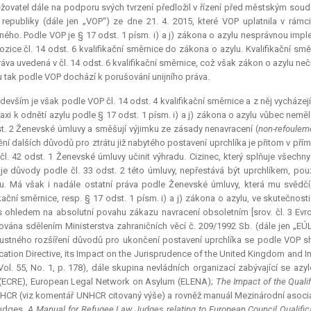
žovatel dále na podporu svých tvrzení předložil v řízení před městským so
republiky (dále jen „VOP“) ze dne 21. 4. 2015, které VOP uplatnila v rám
ného. Podle VOP je § 17 odst. 1 písm. i) a j) zákona o azylu nesprávnou impl
ozice čl. 14 odst. 6 kvalifikační směrnice do zákona o azylu. Kvalifikační smě
práva uvedená v čl. 14 odst. 6 kvalifikační směrnice, což však zákon o azylu neči
u tak podle VOP dochází k porušování unijního práva.
devším je však podle VOP čl. 14 odst. 4 kvalifikační směrnice a z něj vycháze
raxi k odnětí azylu podle § 17 odst. 1 písm. i) a j) zákona o azylu vůbec nem
t. 2 Ženevské úmluvy a směšují výjimku ze zásady nenavracení (
non
-refoulem
ní dalších důvodů pro ztrátu již nabytého postavení uprchlíka je přitom v př
čl. 42 odst. 1 Ženevské úmluvy učinit výhradu. Cizinec, který splňuje všech
je důvody podle čl. 33 odst. 2 této úmluvy, nepřestává být uprchlíkem, p
. Má však i nadále ostatní práva podle Ženevské úmluvy, která mu svědčí
ikační směrnice, resp. § 17 odst. 1 písm. i) a j) zákona o azylu, ve skutečnos
s ohledem na absolutní povahu zákazu navracení obsoletním [srov. čl. 3 Evr
ována sdělením Ministerstva zahraničních věcí č. 209/1992 Sb. (dále jen „EÚL
ustného rozšíření důvodů pro ukončení postavení uprchlíka se podle VOP sh
ication Directive, its Impact on the
Jurisprudence
of the United Kingdom and In
Vol.
55, No. 1, p. 178), dále skupina nevládních organizací zabývající se a
 (ECRE), European Legal Network on
Asylum
(ELENA);
The Impact of the Qualif
HCR (viz komentář UNHCR citovaný výše) a rovněž manuál Mezinárodní asocia
udges.
A Manual for Refugee Law Judges relating to European Council Qualifi