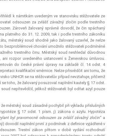
přihlédl k námitkám uvedeným ve stanovisku stěžovatele ze
žovatel odsouzen za zvlášť závažný zločin podle trestního
souzen. Zároveň žalovaný správně dovodil, že čin spáchaný
a platného do 31. 12. 2009, tak i podle trestního zákoníku
átu, městský soud shodně jako žalovaný uzavřel, že nelze
toto bezproblémové chování umožnilo stěžovateli podmíněné
važného trestného činu. Městský soud neshledal důvodnou
ylu, ani rozpor uvedeného ustanovení s Ženevskou úmluvou.
ntován do české právní úpravy na základě čl. 14 odst. 4
rpretaci kvalifikační směrnice. Nelze přisvědčit ani tomu, že
novisko UNHCR se na stěžovatelův případ nevztahuje, přičemž
se toho, že žalovaný posuzoval naplnění kautely § 17 odst.
 soud nepřisvědčil, jelikož stěžovateli byl odňat azyl pouze
, že městský soud zásadně pochybil při výkladu příslušných
 hypotéze § 17 odst. 1 písm. j) zákona o azylu. Hypotéza
zylant byl pravomocně odsouzen za zvlášť závažný zločin
“ a
ný) dovodil naplnění první z podmínek z definice vyjádřené v
odsouzen. Trestní zákon přitom v době vydání rozhodnutí
e v roce 2007 byl odsouzen k nepodmíněnému trestu odnětí