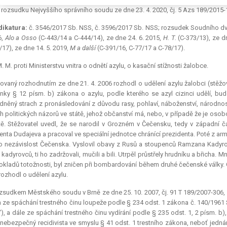
 rozsudku Nejvyššího správního soudu ze dne 23. 4. 2020, čj. 5 Azs 189/2015-
dikatura:
č. 3546/2017 Sb. NSS, č. 3596/2017 Sb. NSS; rozsudek Soudního dvo
6,
Alo a Osso
(C-443/14 a C-444/14), ze dne 24. 6. 2015,
H. T.
(C-373/13), ze d
/17), ze dne 14. 5. 2019,
M a další
(C-391/16, C-77/17 a C-78/17).
. M. proti Ministerstvu vnitra o odnětí azylu, o kasační stížnosti žalobce.
ovaný rozhodnutím ze dne 21. 4. 2006 rozhodl o udělení azylu žalobci (stěžov
ky § 12 písm. b) zákona o azylu, podle kterého se azyl cizinci udělí, bude
něný strach z pronásledování z důvodu rasy, pohlaví, náboženství, národnosti
ch politických názorů ve státě, jehož občanství má, nebo, v případě že je osob
tě. Stěžovatel uvedl, že se narodil v Grozném v Čečensku, tedy v západní č
enta Dudajeva a pracoval ve speciální jednotce chránící prezidenta. Poté z arm
o nezávislost Čečenska. Vyslovil obavy z Rusů a stoupenců Ramzana Kadyrova, 
 kadyrovců, ti ho zadržovali, mučili a bili. Utrpěl průstřely hrudníku a břicha
okladů totožnosti, byl zničen při bombardování během druhé čečenské války. 
rozhodl o udělení azylu.
sudkem Městského soudu v Brně ze dne 25. 10. 2007, čj. 91 T 189/2007-306, kt
 ze spáchání trestného činu loupeže podle § 234 odst. 1 zákona č. 140/1961 Sb.
), a dále ze spáchání trestného činu vydírání podle § 235 odst. 1, 2 písm. b)
 nebezpečný recidivista ve smyslu § 41 odst. 1 trestního zákona, neboť jedn