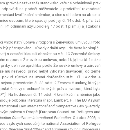
udem (právně nezávazné) stanovisko veřejné ochránkyně práv
ci odpovědi na podnět stěžovatele k prošetření rozhodnutí
ementací kvalifikační směrnice, a sice s ohledem na absenci
rnice osobám, které spadají pod její čl. 14 odst. 4, přiznává
ní. Při odnímání azylu podle § 17 odst. 1 písm. i) a j) zákona
jící vnitrostátní úprava v rozporu s Ženevskou úmluvou. Proto
ělo být přistupováno. Důvody odnětí azylu
de facto
kopírují čl.
ent
) s cesační klauzulí obsaženou v čl. 1C Ženevské úmluvy.
ímém rozporu s Ženevskou úmluvou, neboť k jejímu čl. 1 nelze
ny prvky definice uprchlíka podle Ženevské úmluvy a zároveň
ouze mu nesvědčí právo nebýt vyhoštěn (navrácen) do země
, pokud zůstává na území dotčeného státu. Čl. 14 odst. 4
ti nejsou provedením čl. 33 odst. 2 Ženevské úmluvy, který je
opské úmluvy o ochraně lidských práv a svobod, která byla
P“)]. Na hodnocení čl. 14 odst. 4 kvalifikační směrnice jako
oduje odborná literatura (např. Lambert, H. The EU
Asylum
ternational Law.
International and Comparative Law Quarterly
,
zylovým právem v Evropě [European Council on Refugees and
ication Directive on International Protection
. October 2008, s.
ce azylových soudců (International Association of Refugee
cation Directive 2004/38/EC and European Council Procedures