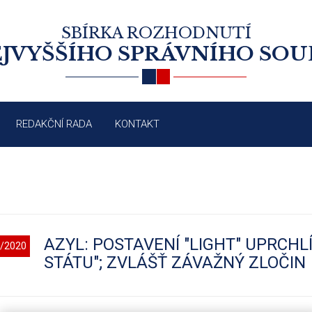
SBÍRKA ROZHODNUTÍ
JVYŠŠÍHO SPRÁVNÍHO SO
REDAKČNÍ RADA
KONTAKT
AZYL: POSTAVENÍ "LIGHT" UPRCH
/2020
STÁTU"; ZVLÁŠŤ ZÁVAŽNÝ ZLOČIN