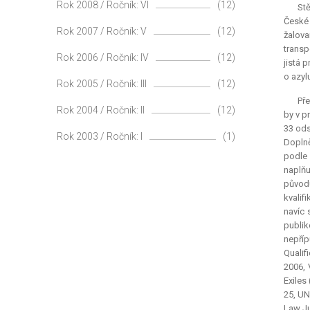
Rok 2008 / Ročník: VI
(12)
Stě
České 
Rok 2007 / Ročník: V
(12)
žalova
transp
Rok 2006 / Ročník: IV
(12)
jistá 
o azyl
Rok 2005 / Ročník: III
(12)
Pře
Rok 2004 / Ročník: II
(12)
by v p
33 ods
Rok 2003 / Ročník: I
(1)
Doplně
podle 
naplňu
původu
kvalif
navíc 
publik
nepříp
Qualif
2006,
Exiles
25, UN
Law J