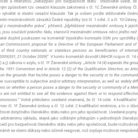
ností a intenzitou „nebezpečí pro bezpečnost státu“. Stěžovatel uvedl, ž
ným způsobem tzv. cesační
klauzule
zakotvená v čl. 1C Ženevské úmluvy. Čl
 vytvářet si vlastní cesační
klauzule
. Tak je ovšem podle stěžovatele činěno
ním mezinárodních závazků České republiky (viz čl. 1 odst. 2 a čl. 10 Ústavy,
ají z mezinárodního práva
“, přičemž „[v]
yhlášené mezinárodní smlouvy, k jejich
, jsou součástí právního řádu; stanoví-li mezinárodní smlouva něco jiného ne
atel doplnil poukazem na komentář Vysokého komisaře OSN pro uprchlíky (
an Commission’s proposal for a Directive of the European Parliament and of 
of third country nationals or stateless persons as beneficiaries of interna
009)551, 21 October 2009
)
“. V tomto komentáři dovodil UNHCR rozpor čl. 14 od
) a j) zákona o azylu, s čl. 1F Ženevské úmluvy: „
Article 14 (4) expands the grou
 the 1951 Convention and in Article 12 (2) of the Qualification Directive, as Art
on the grounds that he/she poses a danger to the security or to the communi
be susceptible to subjective and/or arbitrary interpretation, as well as widely 
ons on whether a person poses a danger to the security or community of a Me
s are not entitled to see all the evidence against them or to respond effectivel
provisions
.“ Volně přeloženo uvedené znamená, že čl. 14 odst. 4 kvalifikačn
mec čl. 1F Ženevské úmluvy a čl. 12 odst. 2 kvalifikační směrnice, a to o dů
nost dotyčného členského státu nebo pro jeho společnost. Uvedené pojmy 
arbitrárnímu výkladu, stejně jako odlišným přístupům v jednotlivých členských
ečí pro bezpečnost členského státu nebo jeho společnost, bude rozhodován
námit se všemi důkazy nebo účinně reagovat, což zvyšuje možnost nesprávné 