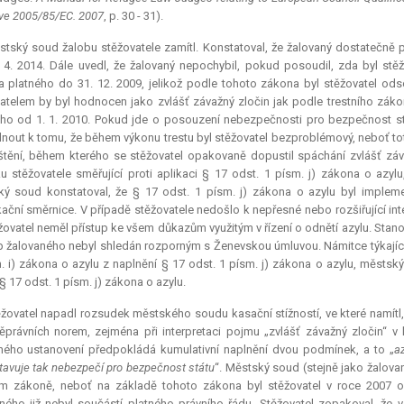
ive 2005/85/EC. 2007
, p. 30 - 31).
tský soud žalobu stěžovatele zamítl. Konstatoval, že žalovaný dostatečně 
 4. 2014. Dále uvedl, že žalovaný nepochybil, pokud posoudil, zda byl stě
 platného do 31. 12. 2009, jelikož podle tohoto zákona byl stěžovatel od
atelem by byl hodnocen jako zvlášť závažný zločin jak podle trestního zákon
ho od 1. 1. 2010. Pokud jde o posouzení nebezpečnosti pro bezpečnost st
dnout k tomu, že během výkonu trestu byl stěžovatel bezproblémový, neboť 
tění, během kterého se stěžovatel opakovaně dopustil spáchání zvlášť zá
u stěžovatele směřující proti aplikaci § 17 odst. 1 písm. j) zákona o az
ý soud konstatoval, že § 17 odst. 1 písm. j) zákona o azylu byl impleme
ikační směrnice. V případě stěžovatele nedošlo k nepřesné nebo rozšiřující inte
žovatel neměl přístup ke všem důkazům využitým v řízení o odnětí azylu. Sta
 žalovaného nebyl shledán rozporným s Ženevskou úmluvou. Námitce týkající 
. i) zákona o azylu z naplnění § 17 odst. 1 písm. j) zákona o azylu, městský
§ 17 odst. 1 písm. j) zákona o azylu.
žovatel napadl rozsudek městského soudu kasační stížností, ve které namítl
právních norem, zejména při interpretaci pojmu „zvlášť závažný zločin“ v
ého ustanovení předpokládá kumulativní naplnění dvou podmínek, a to „
a
tavuje tak nebezpečí pro bezpečnost státu
“. Městský soud (stejně jako žalova
ím zákoně, neboť na základě tohoto zákona byl stěžovatel v roce 2007 
ného již nebyl součástí platného právního řádu. Stěžovatel zopakoval, ž