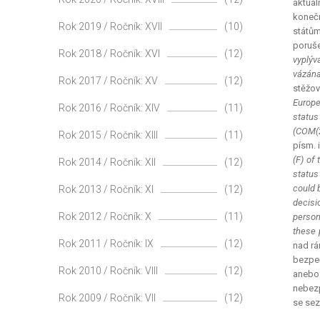
aktuál
koneč
Rok 2019 / Ročník: XVII
(10)
státům
poruše
Rok 2018 / Ročník: XVI
(12)
vyplýv
vázána
Rok 2017 / Ročník: XV
(12)
stěžov
Europe
Rok 2016 / Ročník: XIV
(11)
status
(COM(2
Rok 2015 / Ročník: XIII
(11)
písm. i
(F) of
Rok 2014 / Ročník: XII
(12)
status
could 
Rok 2013 / Ročník: XI
(12)
decisi
Rok 2012 / Ročník: X
(11)
person
these 
Rok 2011 / Ročník: IX
(12)
nad rá
bezpeč
Rok 2010 / Ročník: VIII
(12)
anebo 
nebezp
Rok 2009 / Ročník: VII
(12)
se sez