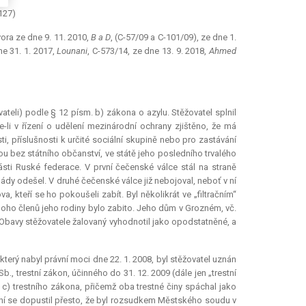
127)
ra ze dne 9. 11. 2010,
B a D
, (C-57/09 a C-101/09), ze dne 1.
ne 31. 1. 2017,
Lounani
, C-573/14, ze dne 13. 9. 2018,
Ahmed
ateli) podle § 12 písm. b) zákona o azylu. Stěžovatel splnil
-li v řízení o udělení mezinárodní ochrany zjištěno, že má
, příslušnosti k určité sociální skupině nebo pro zastávání
ou bez státního občanství, ve státě jeho posledního trvalého
ásti Ruské federace. V první čečenské válce stál na straně
ády odešel. V druhé čečenské válce již nebojoval, neboť v ní
kteří se ho pokoušeli zabít. Byl několikrát ve „filtračním“
. Mnoho členů jeho rodiny bylo zabito. Jeho dům v Grozném, vč.
Obavy stěžovatele žalovaný vyhodnotil jako opodstatněné, a
erý nabyl právní moci dne 22. 1. 2008, byl stěžovatel uznán
, trestní zákon, účinného do 31. 12. 2009 (dále jen „trestní
, c) trestního zákona, přičemž oba trestné činy spáchal jako
ání se dopustil přesto, že byl rozsudkem Městského soudu v