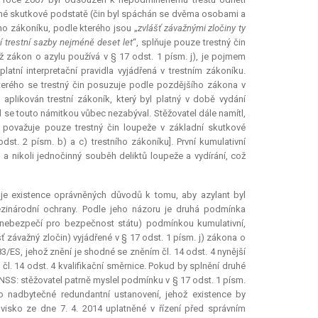
kované skutkové podstatě (čin byl spáchán se dvěma osobami a
ího zákoníku, podle kterého jsou „
zvlášť závažnými zločiny ty
cí trestní sazby nejméně deset let
“, splňuje pouze trestný čin
nž zákon o azylu používá v § 17 odst. 1 písm. j), je pojmem
tní interpretační pravidla vyjádřená v trestním zákoníku.
kterého se trestný čin posuzuje podle pozdějšího zákona v
i aplikován trestní zákoník, který byl platný v době vydání
 se touto námitkou vůbec nezabýval. Stěžovatel dále namítl,
 považuje pouze trestný čin loupeže v základní skutkové
odst. 2 písm. b) a c) trestního zákoníku]. První kumulativní
a nikoli jednočinný souběh deliktů loupeže a vydírání, což
uje existence oprávněných důvodů k tomu, aby azylant byl
inárodní ochrany. Podle jeho názoru je druhá podmínka
e nebezpečí pro bezpečnost státu) podmínkou kumulativní,
závažný zločin) vyjádřené v § 17 odst. 1 písm. j) zákona o
83/ES, jehož znění je shodné se zněním čl. 14 odst. 4 nynější
 čl. 14 odst. 4 kvalifikační směrnice. Pokud by splnění druhé
SS: stěžovatel patrně myslel podmínku v § 17 odst. 1 písm.
e o nadbytečné
redundantní
ustanovení, jehož existence by
isko ze dne 7. 4. 2014 uplatněné v řízení před správním