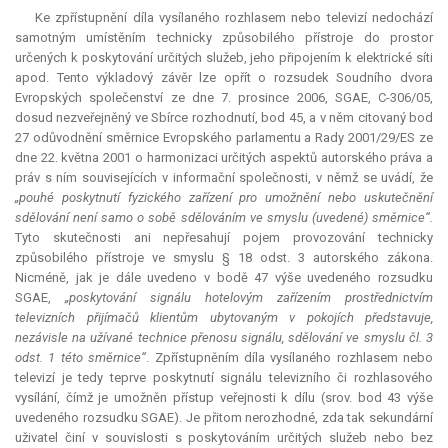
Ke zpřístupnění díla vysílaného rozhlasem nebo televizí nedochází
samotným umístěním technicky způsobilého přístroje do prostor
určených k poskytování určitých služeb, jeho připojením k elektrické síti
apod. Tento výkladový závěr lze opřít o rozsudek Soudního dvora
Evropských společenství ze dne 7. prosince 2006, SGAE, C-306/05,
dosud nezveřejněný ve Sbírce rozhodnutí, bod 45, a v něm citovaný bod
27 odůvodnění směrnice Evropského parlamentu a Rady 2001/29/ES ze
dne 22. května 2001 o harmonizaci určitých aspektů autorského práva a
práv s ním souvisejících v informační společnosti, v němž se uvádí, že
„pouhé poskytnutí fyzického zařízení pro umožnění nebo uskutečnění
sdělování není samo o sobě sdělováním ve smyslu (uvedené) směrnice“.
Tyto skutečnosti ani nepřesahují pojem provozování technicky
způsobilého přístroje ve smyslu § 18 odst. 3 autorského zákona.
Nicméně, jak je dále uvedeno v bodě 47 výše uvedeného rozsudku
SGAE,
„poskytování signálu hotelovým zařízením prostřednictvím
televizních přijímačů klientům ubytovaným v pokojích představuje,
nezávisle na užívané technice přenosu signálu, sdělování ve smyslu čl. 3
odst. 1 této směrnice“
. Zpřístupněním díla vysílaného rozhlasem nebo
televizí je tedy teprve poskytnutí signálu televizního či rozhlasového
vysílání, čímž je umožněn přístup veřejnosti k dílu (srov. bod 43 výše
uvedeného rozsudku SGAE). Je přitom nerozhodné, zda tak sekundární
uživatel činí v souvislosti s poskytováním určitých služeb nebo bez