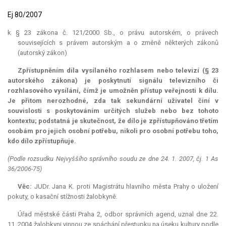
Ej 80/2007
k § 23 zákona č. 121/2000 Sb., o právu autorském, o právech
souvisejících s právem autorským a o změně některých zákonů
(autorský zákon)
Zpřístupněním díla vysílaného rozhlasem nebo televizí (§ 23
autorského zákona) je poskytnutí signálu televizního či
rozhlasového vysílání, čímž je umožněn přístup veřejnosti k dílu.
Je přitom nerozhodné, zda tak sekundární uživatel činí v
souvislosti s poskytováním určitých služeb nebo bez tohoto
kontextu; podstatná je skutečnost, že dílo je zpřístupňováno třetím
osobám pro jejich osobní potřebu, nikoli pro osobní potřebu toho,
kdo dílo zpřístupňuje.
(Podle rozsudku Nejvyššího správního soudu ze dne 24. 1. 2007, čj. 1 As
36/2006-75)
Věc:
JUDr. Jana K. proti Magistrátu hlavního města Prahy o uložení
pokuty, o kasační stížnosti žalobkyně.
Úřad městské části Praha 2, odbor správních agend, uznal dne 22.
11. 2004 žalobkyni vinnou ze spáchání přestupku na úseku kultury podle