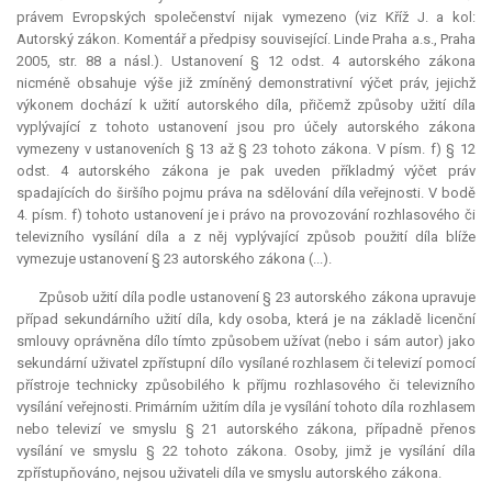
právem Evropských společenství nijak vymezeno (viz Kříž J. a kol:
Autorský zákon. Komentář a předpisy související. Linde Praha a.s., Praha
2005, str. 88 a násl.). Ustanovení § 12 odst. 4 autorského zákona
nicméně obsahuje výše již zmíněný demonstrativní výčet práv, jejichž
výkonem dochází k užití autorského díla, přičemž způsoby užití díla
vyplývající z tohoto ustanovení jsou pro účely autorského zákona
vymezeny v ustanoveních § 13 až § 23 tohoto zákona. V písm. f) § 12
odst. 4 autorského zákona je pak uveden příkladmý výčet práv
spadajících do širšího pojmu práva na sdělování díla veřejnosti. V bodě
4. písm. f) tohoto ustanovení je i právo na provozování rozhlasového či
televizního vysílání díla a z něj vyplývající způsob použití díla blíže
vymezuje ustanovení § 23 autorského zákona (...).
Způsob užití díla podle ustanovení § 23 autorského zákona upravuje
případ sekundárního užití díla, kdy osoba, která je na základě licenční
smlouvy oprávněna dílo tímto způsobem užívat (nebo i sám autor) jako
sekundární uživatel zpřístupní dílo vysílané rozhlasem či televizí pomocí
přístroje technicky způsobilého k příjmu rozhlasového či televizního
vysílání veřejnosti. Primárním užitím díla je vysílání tohoto díla rozhlasem
nebo televizí ve smyslu § 21 autorského zákona, případně přenos
vysílání ve smyslu § 22 tohoto zákona. Osoby, jimž je vysílání díla
zpřístupňováno, nejsou uživateli díla ve smyslu autorského zákona.