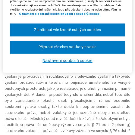
potřebujeme souhlas se zpracováním souborů cookies, tj. malých souborů, které se
provozování rozhlasového a televizního vysílání se podle § 18 odst. 3
dočasně ukládají ve vašem prohlížeči. Předem děkujeme za udělení souhlasu. Data
využijeme ke zlepšování našich služeb a přizpůsobení obsahu webu přímo Vám na
nepovažuje zpřístupňování díla pomocí přístrojů technicky způsobilých k
míru.
Oznámení o ochraně osobních údajů a souborů cookie
příjmu rozhlasového a televizního vysílání ubytovaným v rámci poskytování
služeb spojených s ubytováním, jsou-li tyto přístroje umístěny v prostorách
určených k soukromému užívání ubytovanými osobami“
, protože pojmově
Zamítnout vše kromě nutných cookies
není žádný rozdíl mezi přístroji umístěnými v prostorách určených k
soukromému užívání ubytovanými osobami a přístroji umístěnými v
Přijmout všechny soubory cookie
restauračních zařízeních.
Městský soud v Praze svým rozsudkem ze dne 31. 1. 2006 žalobu
Nastavení souborů cookie
zamítl. Zpřístupňování díla vysílaného rozhlasem či televizí pomocí
přístroje technicky způsobilého k příjmu rozhlasového a televizního
vysílání je provozováním rozhlasového a televizního vysílání a takovéto
vysílání prostřednictvím televizního přijímače umístěného ve veřejně
přístupných prostorách, jako je restaurace, je druhotným užitím primárně
vysílaných děl. V daném případě tedy šlo o šíření díla, neboť toto dílo
bylo zpřístupněno okruhu osob přesahujícímu rámec osobního
soukromí fyzické osoby, takže došlo k neoprávněnému zásahu do
autorského práva, neboť žalobkyně jednoznačně nebyla nositelkou
práva dílo užít. Městský soud rovněž došel k závěru, že žalobkyně nebyla
nositelkou práva užít umělecký výkon ve smyslu § 71 odst. 2 písm. g)
autorského zákona a práva užít zvukový záznam ve smyslu § 76 odst. 2