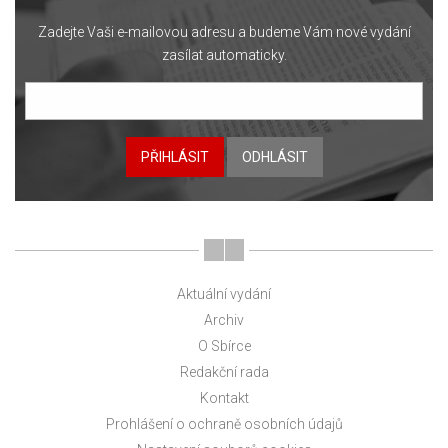
Zadejte Vaši e-mailovou adresu a budeme Vám nové vydání
zasílat automaticky.
PŘIHLÁSIT
ODHLÁSIT
Aktuální vydání
Archiv
O Sbírce
Redakční rada
Kontakt
Prohlášení o ochraně osobních údajů