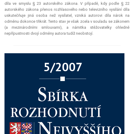
díla ve smyslu § 23 autorského zákona. V případě, kdy podle § 22
autorského zákona přenos rozhlasového nebo televizního vysílání díla
uskutečňuje jiná osoba než vysílatel, vzniká autorovi díla nárok na
odměnu dokonce třikrát. Tento stav je však zcela v souladu se zákonem
(a mezinárodními smlouvami), a námitka stěžovatelky ohledně
nepřípustnosti dvojí odměny autora tudíž neobstojí.