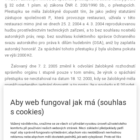
§ 32 odst. 1 písm. a) zákona ČNR č. 200/1990 Sb., o přestupcích.
Přestupku se měla žalobkyně dopustit tím, že jako jediný statutární
zástupce společnosti P., která provozuje restauraci, užívala v této
restauraci mimo jiné ve dnech 25. 2. 2004 a 4. 3. 2004 reprodukovanou
hudbu prostřednictvím technických zařízení, a to bez souhlasu nositelů
autorských práv, resp. bez souhlasu kolektivního správce Ochranného
svazu autorského pro práva k dílům hudebním (OSA), aniž by zaplatila
autorský honorář. Za spáchání tohoto přestupku jí byla uložena pokuta
ve výši 2000 Kč.
Žalovaný dne 7. 2. 2005 změnil k odvolání žalobkyně rozhodnutí
správního orgánu I. stupně pouze v tom směru, že výrok o spáchání
přestupku se nevztahoval na datum 18. 12. 2003, kdy se žalobkyně měla
rovněž uvedeného jednání dopustit, a to proto, že v souladu s § 20 odst.
1 přestupkového zákona nelze přestupek projednat, uplynul-li od jeho
spáchání jeden rok.
Aby web fungoval jak má (souhlas
Proti uvedenému rozhodnutí žalovaného brojila žalobkyně žalobou,
s cookies)
ve které jednak uplatnila námitku, že ze strany provozovatele služeb
nemůže jít o „provozování díla“ umístěním technicky způsobilých
Vážený návštěvníku, snažíme se ze všech sil přinášet vysokou úroveň uživatelského
přístrojů do prostor, ve kterých jsou poskytovány určité služby. Rovněž
komfortu při používání našich webových stránek. Mezi základní předpoklady patří
např. aby správně fungovalo vyhledávání, abychom vás neobtěžovali nevhodnou
namítala, že na daný případ je potřeba analogicky aplikovat novelu § 23
reklamou nebo abychom měli dostatek podnětů, jak web vylepšovat. Proto od Vás
autorského zákona, provedenou zákonem č. 81/2005 Sb., podle níž
„za