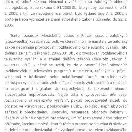
písm. e) téhož zákona. Neuznal rovněž námitku žalobkyně ohledně
analogické aplikace zákona č. 81/2005 Sb., který nabyl účinnosti dne 23.
2. 2005, s tím, že napadené rozhodnutí bylo vydáno dne 7. 2. 2005, a
proto je třeba vycházet ze znění autorského zákona účinného do 22. 2.
2005.
Tento rozsudek Městského soudu v Praze napadla žalobkyně
(stěžovatelka) kasační stížností, ve které mimo jiné namítala, že autorský
zákon nedefinuje provozování rozhlasového či televizního vysílání. Tuto
definici lze najít v zákoně č. 231/2001 Sb., o provozování rozhlasového a
televizního vysílání a o změně dalších zákonů (dále též „zákon č.
231/2000 Sb.“), v němž se uvádí, že jde o prvotní šíření původních
rozhlasových a televizních programů a teletextu, určených k příjmu
veřejností v kódované nebo nekódované formě, prostřednictvím
zemských vysílacích rádiových zařízení, kabelových systémů a družic, a
to analogově i digitálně. Je nepochybné, že takovouto činnost
stěžovatelka neprovozovala. Nejde totiž o
„provozování díla, resp.
rozhlasového či televizního vysílání“
, pokud provozovatel služeb do
prostor, ve kterých jsou poskytovány služby, jako jsou např. ubytovací
zařízení k přechodnému ubytování, restaurace, obchody, čekárny u
lékaře či veřejné dopravní prostředky, umístí rozhlasové nebo televizní
přijímače, kterými umožní uživateli těchto prostor poslouchat či sledovat
hudební nebo audiovizuální díla vysílaná provozovatelem rozhlasového