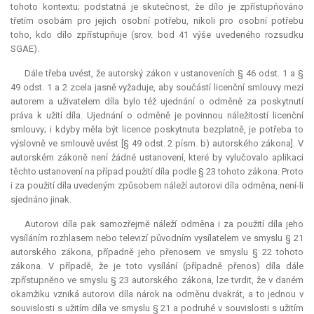
tohoto kontextu; podstatná je skutečnost, že dílo je zpřístupňováno
třetím osobám pro jejich osobní potřebu, nikoli pro osobní potřebu
toho, kdo dílo zpřístupňuje (srov. bod 41 výše uvedeného rozsudku
SGAE).
Dále třeba uvést, že autorský zákon v ustanoveních § 46 odst. 1 a §
49 odst. 1 a 2 zcela jasně vyžaduje, aby součástí licenční smlouvy mezi
autorem a uživatelem díla bylo též ujednání o odměně za poskytnutí
práva k užití díla. Ujednání o odměně je povinnou náležitostí licenční
smlouvy; i kdyby měla být licence poskytnuta bezplatně, je potřeba to
výslovně ve smlouvě uvést [§ 49 odst. 2 písm. b) autorského zákona]. V
autorském zákoně není žádné ustanovení, které by vylučovalo aplikaci
těchto ustanovení na případ použití díla podle § 23 tohoto zákona. Proto
i za použití díla uvedeným způsobem náleží autorovi díla odměna, není-li
sjednáno jinak.
Autorovi díla pak samozřejmě náleží odměna i za použití díla jeho
vysíláním rozhlasem nebo televizí původním vysílatelem ve smyslu § 21
autorského zákona, případně jeho přenosem ve smyslu § 22 tohoto
zákona. V případě, že je toto vysílání (případně přenos) díla dále
zpřístupněno ve smyslu § 23 autorského zákona, lze tvrdit, že v daném
okamžiku vzniká autorovi díla nárok na odměnu dvakrát, a to jednou v
souvislosti s užitím díla ve smyslu § 21 a podruhé v souvislosti s užitím