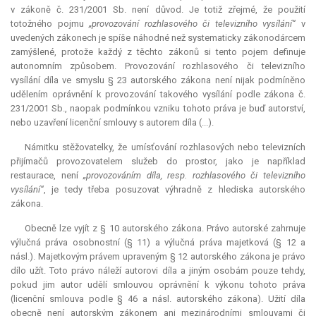
v zákoně č. 231/2001 Sb. není důvod. Je totiž zřejmé, že použití
totožného pojmu
„provozování rozhlasového či televizního vysílání“
v
uvedených zákonech je spíše náhodné než systematicky zákonodárcem
zamýšlené, protože každý z těchto zákonů si tento pojem definuje
autonomním způsobem. Provozování rozhlasového či televizního
vysílání díla ve smyslu § 23 autorského zákona není nijak podmíněno
udělením oprávnění k provozování takového vysílání podle zákona č.
231/2001 Sb., naopak podmínkou vzniku tohoto práva je buď autorství,
nebo uzavření licenční smlouvy s autorem díla (...).
Námitku stěžovatelky, že umísťování rozhlasových nebo televizních
přijímačů provozovatelem služeb do prostor, jako je například
restaurace, není
„provozováním díla, resp. rozhlasového či televizního
vysílání“
, je tedy třeba posuzovat výhradně z hlediska autorského
zákona.
Obecně lze vyjít z § 10 autorského zákona. Právo autorské zahrnuje
výlučná práva osobnostní (§ 11) a výlučná práva majetková (§ 12 a
násl.). Majetkovým právem upraveným § 12 autorského zákona je právo
dílo užít. Toto právo náleží autorovi díla a jiným osobám pouze tehdy,
pokud jim autor udělí smlouvou oprávnění k výkonu tohoto práva
(licenční smlouva podle § 46 a násl. autorského zákona). Užití díla
obecně není autorským zákonem ani mezinárodními smlouvami či