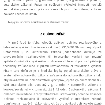
autorského zákona]. Práva na sdělování výsledků činnosti nositelů
autorského práva nebo práv souvisejících jsou převoditelná, a to na
základě licenčních smluv.
Nejvyšší správní soud kasační stížnost zamítl.
Z ODŮVODNĚNÍ:
V prvé řadě je třeba vyloučit aplikaci definice rozhlasového a
televizního vysílání obsaženou v zákoně č. 231/2001 Sb. na daný případ.
Ustanovení § 23 autorského zákona jednoznačně definuje, že
provozováním rozhlasového či televizního vysílání se rozumí
zpřístupňování díla vysílaného rozhlasem či televizí pomocí přístroje
technicky způsobilého k příjmu rozhlasového či televizního vysílání.
Přitom tato definice je z hlediska logiky pojetí autorského práva a
systematiky autorského zákona zařazena do autorského zákona tak,
aby navazovala na demonstrativní výčet práv, jejichž výkonem dochází k
užití autorského díla, uvedený v § 12 odst. 4 autorského zákona a
konkretizovala jej – k tomu viz též § 12 odst. 5 autorského zákona. S
ohledem na uvedené je tedy třeba tvrzení stěžovatelky ohledně absence
definice rozhlasového či televizního vysílání v autorském zákoně
odmítnout a nezbývá než konstatovat, že pro aplikaci definice obsažené