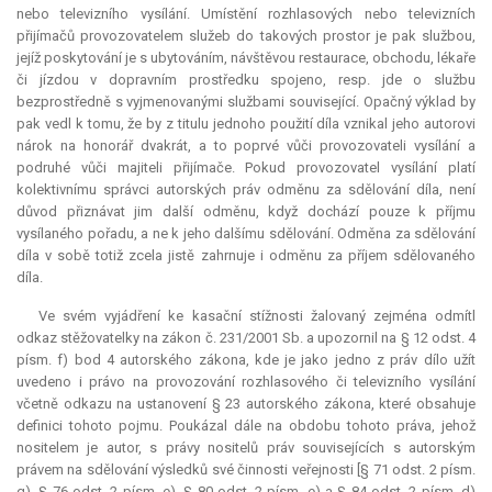
nebo televizního vysílání. Umístění rozhlasových nebo televizních
přijímačů provozovatelem služeb do takových prostor je pak službou,
jejíž poskytování je s ubytováním, návštěvou restaurace, obchodu, lékaře
či jízdou v dopravním prostředku spojeno, resp. jde o službu
bezprostředně s vyjmenovanými službami související. Opačný výklad by
pak vedl k tomu, že by z titulu jednoho použití díla vznikal jeho autorovi
nárok na honorář dvakrát, a to poprvé vůči provozovateli vysílání a
podruhé vůči majiteli přijímače. Pokud provozovatel vysílání platí
kolektivnímu správci autorských práv odměnu za sdělování díla, není
důvod přiznávat jim další odměnu, když dochází pouze k příjmu
vysílaného pořadu, a ne k jeho dalšímu sdělování. Odměna za sdělování
díla v sobě totiž zcela jistě zahrnuje i odměnu za příjem sdělovaného
díla.
Ve svém vyjádření ke kasační stížnosti žalovaný zejména odmítl
odkaz stěžovatelky na zákon č. 231/2001 Sb. a upozornil na § 12 odst. 4
písm. f) bod 4 autorského zákona, kde je jako jedno z práv dílo užít
uvedeno i právo na provozování rozhlasového či televizního vysílání
včetně odkazu na ustanovení § 23 autorského zákona, které obsahuje
definici tohoto pojmu. Poukázal dále na obdobu tohoto práva, jehož
nositelem je autor, s právy nositelů práv souvisejících s autorským
právem na sdělování výsledků své činnosti veřejnosti [§ 71 odst. 2 písm.
g), § 76 odst. 2 písm. e), § 80 odst. 2 písm. e) a § 84 odst. 2 písm. d)