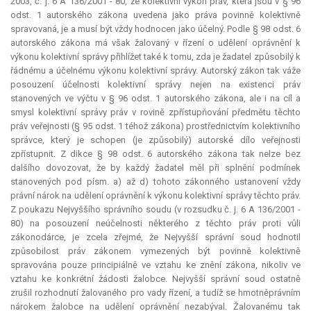
2003, č. j. 6 A 136/2001 - 80, že kolektivní výkon práv, která jsou v § 96
odst. 1 autorského zákona uvedena jako práva povinně kolektivně
spravovaná, je a musí být vždy hodnocen jako účelný. Podle § 98 odst. 6
autorského zákona má však žalovaný v řízení o udělení oprávnění k
výkonu kolektivní správy přihlížet také k tomu, zda je žadatel způsobilý k
řádnému a účelnému výkonu kolektivní správy. Autorský zákon tak váže
posouzení účelnosti kolektivní správy nejen na existenci práv
stanovených ve výčtu v § 96 odst. 1 autorského zákona, ale i na cíl a
smysl kolektivní správy práv v rovině zpřístupňování předmětu těchto
práv veřejnosti (§ 95 odst. 1 téhož zákona) prostřednictvím kolektivního
správce, který je schopen (je způsobilý) autorské dílo veřejnosti
zpřístupnit. Z dikce § 98 odst. 6 autorského zákona tak nelze bez
dalšího dovozovat, že by každý žadatel měl při splnění podmínek
stanovených pod písm. a) až d) tohoto zákonného ustanovení vždy
právní nárok na udělení oprávnění k výkonu kolektivní správy těchto práv.
Z poukazu Nejvyššího správního soudu (v rozsudku č. j. 6 A 136/2001 -
80) na posouzení neúčelnosti některého z těchto práv proti vůli
zákonodárce‚ je zcela zřejmé, že Nejvyšší správní soud hodnotil
způsobilost práv zákonem vymezených být povinně kolektivně
spravována pouze principiálně ve vztahu ke znění zákona, nikoliv ve
vztahu ke konkrétní žádosti žalobce. Nejvyšší správní soud ostatně
zrušil rozhodnutí žalovaného pro vady řízení, a tudíž se hmotněprávním
nárokem žalobce na udělení oprávnění nezabýval. Žalovanému tak