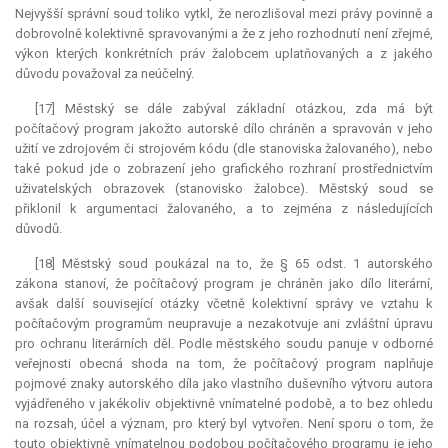
Nejvyšší správní soud toliko vytkl, že nerozlišoval mezi právy povinně a
dobrovolně kolektivně spravovanými a že z jeho rozhodnutí není zřejmé,
výkon kterých konkrétních práv žalobcem uplatňovaných a z jakého
důvodu považoval za neúčelný.
[17] Městský se dále zabýval základní otázkou, zda má být
počítačový program jakožto autorské dílo chráněn a spravován v jeho
užití ve zdrojovém či strojovém kódu (dle stanoviska žalovaného), nebo
také pokud jde o zobrazení jeho grafického rozhraní prostřednictvím
uživatelských obrazovek (stanovisko žalobce). Městský soud se
přiklonil k argumentaci žalovaného, a to zejména z následujících
důvodů.
[18] Městský soud poukázal na to, že § 65 odst. 1 autorského
zákona stanoví, že počítačový program je chráněn jako dílo literární,
avšak další související otázky včetně kolektivní správy ve vztahu k
počítačovým programům neupravuje a nezakotvuje ani zvláštní úpravu
pro ochranu literárních děl. Podle městského soudu panuje v odborné
veřejnosti obecná shoda na tom, že počítačový program naplňuje
pojmové znaky autorského díla jako vlastního duševního výtvoru autora
vyjádřeného v jakékoliv objektivně vnímatelné podobě, a to bez ohledu
na rozsah, účel a význam, pro který byl vytvořen. Není sporu o tom, že
touto objektivně vnímatelnou podobou počítačového programu je jeho