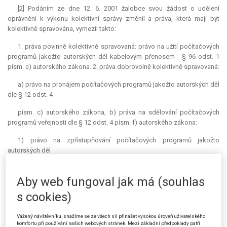
[2] Podáním ze dne 12. 6. 2001 žalobce svou žádost o udělení
oprávnění k výkonu kolektivní správy změnil a práva, která mají být
kolektivně spravována, vymezil takto:
1. práva povinně kolektivně spravovaná: právo na užití počítačových
programů jakožto autorských děl kabelovým přenosem - § 96 odst. 1
písm. c) autorského zákona. 2. práva dobrovolně kolektivně spravovaná:
a) právo na pronájem počítačových programů jakožto autorských děl
dle § 12 odst. 4
písm. c) autorského zákona, b) práva na sdělování počítačových
programů veřejnosti dle § 12 odst. 4 písm. f) autorského zákona:
1) právo na zpřístupňování počítačových programů jakožto
autorských děl
způsobem, že kdokoli k nim může mít přístup na místě a v čase
podle své
Aby web fungoval jak má (souhlas
s cookies)
vlastní volby, zejména počítačovou nebo obdobnou sítí podle § 18
odst. 2
Vážený návštěvníku, snažíme se ze všech sil přinášet vysokou úroveň uživatelského
autorského zákona.
komfortu při používání našich webových stránek. Mezi základní předpoklady patří