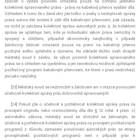
žádosti o vydání povolení omezena pouze na ochranu jediného
kolektivně spravovaného práva - práva na kabelový přenos vysílání díla.
Vzhledem k tomu že v dané věci jde toliko o úvahy o nezbytnosti správy
práva autora dát svolení k užití díla kabelovým přenosem, pak zásada,
na nichž je založena kolektivní správa autorských práv; tj. že kolektivní
správa se uplatňuje tam, kde je individuální výkon práva nemožný či
spojený s obtížemi, případně ekonomicky nevýhodný, v případě
žalobcovy žádosti omezené pouze na právo na kabelový přenos
pozbývá svého uplatnění a významu. Na základě těchto úvah dospěl
městský soud k závěru, že výkon povinně kolektivně spravovaného
práva se s ohledem na ojedinělou a jen teoretickou možnost zpřístupnit
počítačový program kabelovým přenosem, ke které v praxi nedochází,
jeví jako neúčelný.
[23] Městský soud se neztotožnil s žalobcem ani v otázce posouzení
účelnosti kolektivní správy práv dobrovolně spravovaných.
[24] Pokud jde o účelnost a potřebnost kolektivní správy práva na
pronájem originálu nebo rozmnoženiny díla dle § 12 odst. 4 písm. c)
autorského zákona, městský soud se ztotožnil se žalovaným, že
účelnost a potřebnost kolektivní správy práva na pronájem počítačových
programů z důvodu zamezení porušování autorských práv ze strany
pronajímatelů počítačových programů není v případě práv k