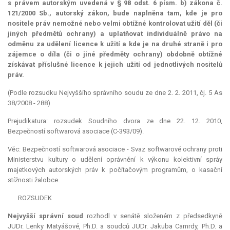
s právem autorským uvedená v § 98 odst. 6 písm. b) zákona č.
121/2000 Sb., autorský zákon, bude naplněna tam, kde je pro
nositele práv nemožné nebo velmi obtížné kontrolovat užití děl (či
jiných předmětů ochrany) a uplatňovat individuálně právo na
odměnu za udělení licence k užití a kde je na druhé straně i pro
zájemce o díla (či o jiné předměty ochrany) obdobně obtížné
získávat příslušné licence k jejich užití od jednotlivých nositelů
práv.
(Podle rozsudku Nejvyššího správního soudu ze dne 2. 2. 2011, čj. 5 As
38/2008 - 288)
Prejudikatura: rozsudek Soudního dvora ze dne 22. 12. 2010,
Bezpečností softwarová asociace (C-393/09).
Věc: Bezpečností softwarová asociace - Svaz softwarové ochrany proti
Ministerstvu kultury o udělení oprávnění k výkonu kolektivní spráy
majetkových autorských práv k počítačovým programům, o kasační
stížnosti žalobce.
ROZSUDEK
Nejvyšší správní soud
rozhodl v senátě složeném z předsedkyně
JUDr. Lenky Matyášové, Ph.D. a soudců JUDr. Jakuba Camrdy, Ph.D. a