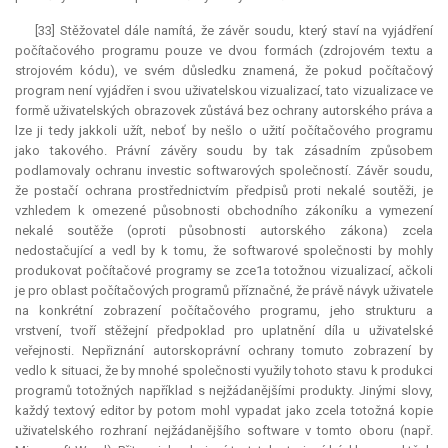
[33] Stěžovatel dále namítá, že závěr soudu, který staví na vyjádření
počítačového programu pouze ve dvou formách (zdrojovém textu a
strojovém kódu), ve svém důsledku znamená, že pokud počítačový
program není vyjádřen i svou uživatelskou vizualizací, tato vizualizace ve
formě uživatelských obrazovek zůstává bez ochrany autorského práva a
lze ji tedy jakkoli užít, neboť by nešlo o užití počítačového programu
jako takového. Právní závěry soudu by tak zásadním způsobem
podlamovaly ochranu investic softwarových společností. Závěr soudu,
že postačí ochrana prostřednictvím předpisů proti nekalé soutěži, je
vzhledem k omezené působnosti obchodního zákoníku a vymezení
nekalé soutěže (oproti působnosti autorského zákona) zcela
nedostačující a vedl by k tomu, že softwarové společnosti by mohly
produkovat počítačové programy se zce1a totožnou vizualizací, ačkoli
je pro oblast počítačových programů příznačné, že právě návyk uživatele
na konkrétní zobrazení počítačového programu, jeho strukturu a
vrstvení, tvoří stěžejní předpoklad pro uplatnění díla u uživatelské
veřejnosti. Nepřiznání autorskoprávní ochrany tomuto zobrazení by
vedlo k situaci, že by mnohé společnosti využily tohoto stavu k produkci
programů totožných například s nejžádanějšími produkty. Jinými slovy,
každý textový editor by potom mohl vypadat jako zcela totožná kopie
uživatelského rozhraní nejžádanějšího software v tomto oboru (např.