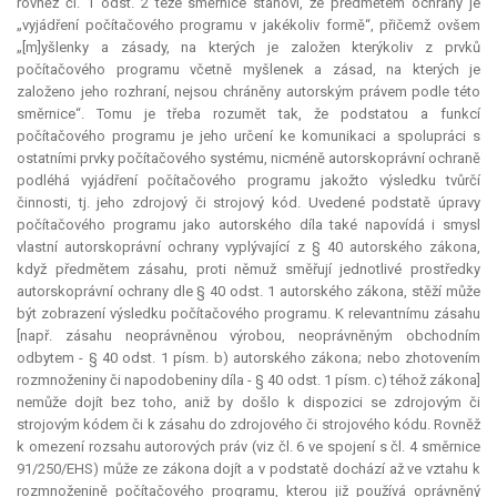
rovněž čl. 1 odst. 2 téže směrnice stanoví, že předmětem ochrany je
„vyjádření počítačového programu v jakékoliv formě“, přičemž ovšem
„[m]yšlenky a zásady, na kterých je založen kterýkoliv z prvků
počítačového programu včetně myšlenek a zásad, na kterých je
založeno jeho rozhraní, nejsou chráněny autorským právem podle této
směrnice“. Tomu je třeba rozumět tak, že podstatou a funkcí
počítačového programu je jeho určení ke komunikaci a spolupráci s
ostatními prvky počítačového systému, nicméně autorskoprávní ochraně
podléhá vyjádření počítačového programu jakožto výsledku tvůrčí
činnosti, tj. jeho zdrojový či strojový kód. Uvedené podstatě úpravy
počítačového programu jako autorského díla také napovídá i smysl
vlastní autorskoprávní ochrany vyplývající z § 40 autorského zákona,
když předmětem zásahu, proti němuž směřují jednotlivé prostředky
autorskoprávní ochrany dle § 40 odst. 1 autorského zákona, stěží může
být zobrazení výsledku počítačového programu. K relevantnímu zásahu
[např. zásahu neoprávněnou výrobou, neoprávněným obchodním
odbytem - § 40 odst. 1 písm. b) autorského zákona; nebo zhotovením
rozmnoženiny či napodobeniny díla - § 40 odst. 1 písm. c) téhož zákona]
nemůže dojít bez toho, aniž by došlo k dispozici se zdrojovým či
strojovým kódem či k zásahu do zdrojového či strojového kódu. Rovněž
k omezení rozsahu autorových práv (viz čl. 6 ve spojení s čl. 4 směrnice
91/250/EHS) může ze zákona dojít a v podstatě dochází až ve vztahu k
rozmnoženině počítačového programu, kterou již používá oprávněný