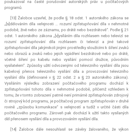
poukazoval na časté porušování autorských práv u počítačových
programů.
[13] Žalobce uzavřel, že podle § 18 odst. 1 autorského zákona se
„[s]dělováním díla veřejnosti … rozumí zpřístupňování díla v nehmotné
podobě, živě nebo ze záznamu, po drátě nebo bezdrátově“. Podle § 21
odst. 1 autorského zákona „[v]ysíláním díla rozhlasem nebo televizí se
rozumí zpřístupňování díla rozhlasem či televizí a jiné takové
zpřístupňování díla jakýmikoli jinými prostředky sloužícími k šíření zvuků
nebo obrazů a zvuků nebo jejich vyjádření bezdrátově nebo po drátě,
včetně šíření po kabelu nebo vysílání pomocí družice, původním
vysílatelem“. Způsoby užití odvozenými od televizního vysílání díla jsou
kabelový přenos televizního vysílání díla a provozování televizního
vysílání díla (definované v § 22 odst. 2 a § 23 autorského zákona).
Vysíláním výsledku zobrazení počítačového programu dochází k
zpřístupňování tohoto díla v nehmotné podobě, přičemž vzhledem k
tomu, že v tomto zobrazení patrně není primárně zpřístupňován zdrojový
či strojový kód programu, je počítačový program zpřístupňován v druhé
rovině „způsobu komunikace“ s veřejností a tudíž v určité části díla
počítačového programu. Zároveň pak dochází k užití takto vysílaných
děl přenosem vysílání díla a provozováním vysílání díla.
[14] Žalobce dále nesouhlasil se závěry žalovaného, že výkon