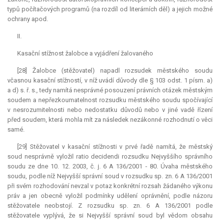
typů počítačových programů (na rozdíl od literárních děl) a jejich možné
ochrany apod.
II.
Kasační stížnost žalobce a vyjádření žalovaného
[28] Žalobce (stěžovatel) napadl rozsudek městského soudu
včasnou kasační stížností, v níž uvádí důvody dle § 103 odst. 1 písm. a)
a d) s. ř. s., tedy namítá nesprávné posouzení právních otázek městským
soudem a nepřezkoumatelnost rozsudku městského soudu spočívající
v nesrozumitelnosti nebo nedostatku důvodů nebo v jiné vadě řízení
před soudem, která mohla mít za následek nezákonné rozhodnutí o věci
samé.
[29] Stěžovatel v kasační stížnosti v prvé řadě namítá, že městský
soud nesprávně vyložil
ratio decidendi
rozsudku Nejvyššího správního
soudu ze dne 10. 12. 2003, č. j. 6 A 136/2001 - 80. Úvaha městského
soudu, podle níž Nejvyšší správní soud v rozsudku sp. zn. 6 A 136/2001
při svém rozhodování nevzal v potaz konkrétní rozsah žádaného výkonu
práv a jen obecně vyložil podmínky udělení oprávnění, podle názoru
stěžovatele neobstojí. Z rozsudku sp. zn. 6 A 136/2001 podle
stěžovatele vyplývá, že si Nejvyšší správní soud byl vědom obsahu