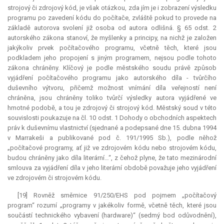
strojový či zdrojový kód, je však otázkou, zda jím je i zobrazení výsledku
programu po zavedení kódu do počítače, zvláště pokud to provede na
základě autorova svolení již osoba od autora odlišná. § 65 odst. 2
autorského zákona stanoví, že myšlenky a principy, na nichž je založen
jakýkoliv prvek počítačového programu, včetně těch, které jsou
podkladem jeho propojení s jiným programem, nejsou podle tohoto
zákona chráněny. Klíčový je podle městského soudu právě způsob
vyjádření počítačového programu jako autorského díla - tvůrčího
duševního výtvoru, přičemž možnost vnímání díla veřejností není
chráněna, jsou chráněny toliko tvůrčí výsledky autora vyjádřené ve
hmotné podobě, a tou je zdrojový či strojový kód. Městský soud v této
souvislosti poukazuje na čl. 10 odst. 1 Dohody o obchodních aspektech
práv k duševnímu vlastnictví (sjednané a podepsané dne 15. dubna 1994
v Marrakeši a publikované pod č. 191/1995 Sb.), podle něhož
„počítačové programy, ať již ve zdrojovém kódu nebo strojovém kódu,
budou chráněny jako díla literární…“, z čehož plyne, že tato mezinárodní
smlouva za vyjádření díla v jeho literární obdobě považuje jeho vyjádření
ve zdrojovém či strojovém kódu.
[19] Rovněž směrnice 91/250/EHS pod pojmem „počítačový
program“ rozumí „programy v jakékoliv formě, včetně těch, které jsou
součástí technického vybavení (hardware)“ (sedmý bod odůvodnění),