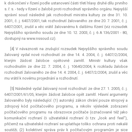
k dokončení v řízení podle ustanovení části třetí hlavy druhé dílu prvního
s. ř. s. - tedy v řízení o žalobě proti rozhodnutí správního orgánu. Nejvyšší
správní soud následně jak rozhodnutí ministra kultury ze dne 31. 10.
2001, č. j. 6407/2001, tak rozhodnutí žalovaného ze dne 20. 7. 2001, č. j.
6407/2001, zrušil a věc vrátil žalovanému k dalšímu řízení (viz rozsudek
Nejvyššího správního soudu ze dne 10. 12. 2003, č. j. 6 A 136/2001 - 80,
dostupný na www.nssoud.cz).
[4] V návaznosti na zrušující rozsudek Nejvyššího správního soudu
žalovaný vydal nové rozhodnutí ze dne 14. 4. 2004, č. j. 6407/2/2004,
kterým žádost žalobce opětovně zamítl. Ministr kultury však
rozhodnutím ze dne 22. 7. 2004, č. j. 10640/2004, k rozkladu žalobce
rozhodnutí žalovaného ze dne 14. 4. 2004, č. j. 6407/2/2004, zrušil a věc
mu vrátil k novému projednání a rozhodnutí.
[5] Následně vydal žalovaný nové rozhodnutí ze dne 27. 1. 2005, č. j.
6407/2001/61/05, kterým žádost žalobce opět zamítl. Hlavní argumenty
žalovaného byly následující: (1) autorský zákon chrání pouze strojový a
zdrojový kód počítačového programu, a nikoliv výsledek zobrazení
počítačového programu na obrazovce počítače (označované též jako
komunikační rozhraní či uživatelské rozhraní či tzv. „look and feel“),
přičemž na uživatelské rozhraní se uplatňuje toliko ochrana proti nekalé
soutěži; (2) kolektivní správa práv k počítačovým programům je sice