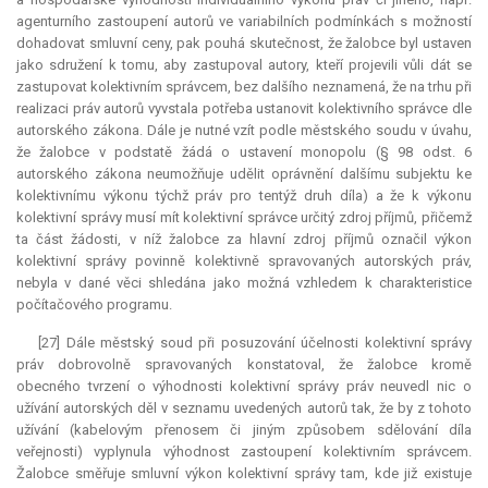
agenturního zastoupení autorů ve variabilních podmínkách s možností
dohadovat smluvní ceny, pak pouhá skutečnost, že žalobce byl ustaven
jako sdružení k tomu, aby zastupoval autory, kteří projevili vůli dát se
zastupovat kolektivním správcem, bez dalšího neznamená, že na trhu při
realizaci práv autorů vyvstala potřeba ustanovit kolektivního správce dle
autorského zákona. Dále je nutné vzít podle městského soudu v úvahu,
že žalobce v podstatě žádá o ustavení monopolu (§ 98 odst. 6
autorského zákona neumožňuje udělit oprávnění dalšímu subjektu ke
kolektivnímu výkonu týchž práv pro tentýž druh díla) a že k výkonu
kolektivní správy musí mít kolektivní správce určitý zdroj příjmů, přičemž
ta část žádosti, v níž žalobce za hlavní zdroj příjmů označil výkon
kolektivní správy povinně kolektivně spravovaných autorských práv,
nebyla v dané věci shledána jako možná vzhledem k charakteristice
počítačového programu.
[27] Dále městský soud při posuzování účelnosti kolektivní správy
práv dobrovolně spravovaných konstatoval, že žalobce kromě
obecného tvrzení o výhodnosti kolektivní správy práv neuvedl nic o
užívání autorských děl v seznamu uvedených autorů tak, že by z tohoto
užívání (kabelovým přenosem či jiným způsobem sdělování díla
veřejnosti) vyplynula výhodnost zastoupení kolektivním správcem.
Žalobce směřuje smluvní výkon kolektivní správy tam, kde již existuje