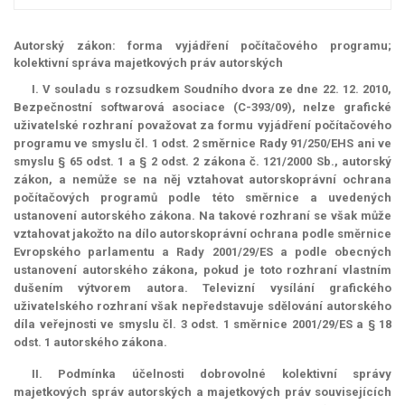
Autorský zákon: forma vyjádření počítačového programu;
kolektivní správa majetkových práv autorských
I. V souladu s rozsudkem Soudního dvora ze dne 22. 12. 2010,
Bezpečnostní softwarová asociace (C-393/09), nelze grafické
uživatelské rozhraní považovat za formu vyjádření počítačového
programu ve smyslu čl. 1 odst. 2 směrnice Rady 91/250/EHS ani ve
smyslu § 65 odst. 1 a § 2 odst. 2 zákona č. 121/2000 Sb., autorský
zákon, a nemůže se na něj vztahovat autorskoprávní ochrana
počítačových programů podle této směrnice a uvedených
ustanovení autorského zákona. Na takové rozhraní se však může
vztahovat jakožto na dílo autorskoprávní ochrana podle směrnice
Evropského parlamentu a Rady 2001/29/ES a podle obecných
ustanovení autorského zákona, pokud je toto rozhraní vlastním
dušením výtvorem autora. Televizní vysílání grafického
uživatelského rozhraní však nepředstavuje sdělování autorského
díla veřejnosti ve smyslu čl. 3 odst. 1 směrnice 2001/29/ES a § 18
odst. 1 autorského zákona.
II. Podmínka účelnosti dobrovolné kolektivní správy
majetkových správ autorských a majetkových práv souvisejících