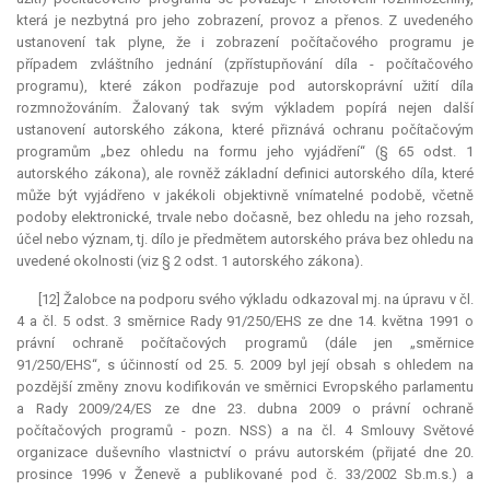
která je nezbytná pro jeho zobrazení, provoz a přenos. Z uvedeného
ustanovení tak plyne, že i zobrazení počítačového programu je
případem zvláštního jednání (zpřístupňování díla - počítačového
programu), které zákon podřazuje pod autorskoprávní užití díla
rozmnožováním. Žalovaný tak svým výkladem popírá nejen další
ustanovení autorského zákona, které přiznává ochranu počítačovým
programům „bez ohledu na formu jeho vyjádření“ (§ 65 odst. 1
autorského zákona), ale rovněž základní definici autorského díla, které
může být vyjádřeno v jakékoli objektivně vnímatelné podobě, včetně
podoby elektronické, trvale nebo dočasně, bez ohledu na jeho rozsah,
účel nebo význam, tj. dílo je předmětem autorského práva bez ohledu na
uvedené okolnosti (viz § 2 odst. 1 autorského zákona).
[12] Žalobce na podporu svého výkladu odkazoval mj. na úpravu v čl.
4 a čl. 5 odst. 3 směrnice Rady 91/250/EHS ze dne 14. května 1991 o
právní ochraně počítačových programů (dále jen „směrnice
91/250/EHS“, s účinností od 25. 5. 2009 byl její obsah s ohledem na
pozdější změny znovu kodifikován ve směrnici Evropského parlamentu
a Rady 2009/24/ES ze dne 23. dubna 2009 o právní ochraně
počítačových programů - pozn. NSS) a na čl. 4 Smlouvy Světové
organizace duševního vlastnictví o právu autorském (přijaté dne 20.
prosince 1996 v Ženevě a publikované pod č. 33/2002 Sb.m.s.) a