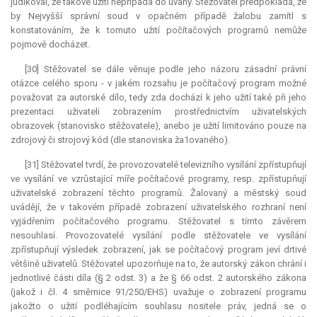
judikoval, že takové užití nepřipadá do úvahy. Stěžovatel předpokládá, že
by Nejvyšší správní soud v opačném případě žalobu zamítl s
konstatováním, že k tomuto užití počítačových programů nemůže
pojmově docházet.
[30] Stěžovatel se dále věnuje podle jeho názoru zásadní právní
otázce celého sporu - v jakém rozsahu je počítačový program možné
považovat za autorské dílo, tedy zda dochází k jeho užití také při jeho
prezentaci uživateli zobrazením prostřednictvím uživatelských
obrazovek (stanovisko stěžovatele), anebo je užití limitováno pouze na
zdrojový či strojový kód (dle stanoviska ža1ovaného).
[31] Stěžovatel tvrdí, že provozovatelé televizního vysílání zpřístupňují
ve vysílání ve vzrůstající míře počítačové programy, resp. zpřístupňují
uživatelské zobrazení těchto programů. Žalovaný a městský soud
uvádějí, že v takovém případě zobrazení uživatelského rozhraní není
vyjádřením počítačového programu. Stěžovatel s tímto závěrem
nesouhlasí. Provozovatelé vysílání podle stěžovatele ve vysílání
zpřístupňují výsledek zobrazení, jak se počítačový program jeví drtivé
většině uživatelů. Stěžovatel upozorňuje na to, že autorský zákon chrání i
jednotlivé části díla (§ 2 odst. 3) a že § 66 odst. 2 autorského zákona
(jakož i čl. 4 směrnice 91/250/EHS) uvažuje o zobrazení programu
jakožto o užití podléhajícím souhlasu nositele práv, jedná se o