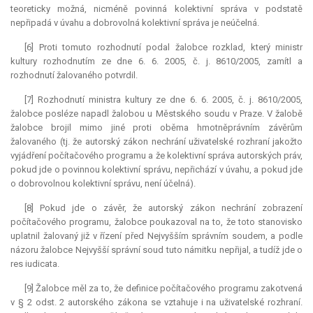
teoreticky možná, nicméně povinná kolektivní správa v podstatě
nepřipadá v úvahu a dobrovolná kolektivní správa je neúčelná.
[6] Proti tomuto rozhodnutí podal žalobce rozklad, který ministr
kultury rozhodnutím ze dne 6. 6. 2005, č. j. 8610/2005, zamítl a
rozhodnutí žalovaného potvrdil.
[7] Rozhodnutí ministra kultury ze dne 6. 6. 2005, č. j. 8610/2005,
žalobce posléze napadl žalobou u Městského soudu v Praze. V žalobě
žalobce brojil mimo jiné proti oběma hmotněprávním závěrům
žalovaného (tj. že autorský zákon nechrání uživatelské rozhraní jakožto
vyjádření počítačového programu a že kolektivní správa autorských práv,
pokud jde o povinnou kolektivní správu, nepřichází v úvahu, a pokud jde
o dobrovolnou kolektivní správu, není účelná).
[8] Pokud jde o závěr, že autorský zákon nechrání zobrazení
počítačového programu, žalobce poukazoval na to, že toto stanovisko
uplatnil žalovaný již v řízení před Nejvyšším správním soudem, a podle
názoru žalobce Nejvyšší správní soud tuto námitku nepřijal, a tudíž jde o
res iudicata
.
[9] Žalobce měl za to, že definice počítačového programu zakotvená
v § 2 odst. 2 autorského zákona se vztahuje i na uživatelské rozhraní.