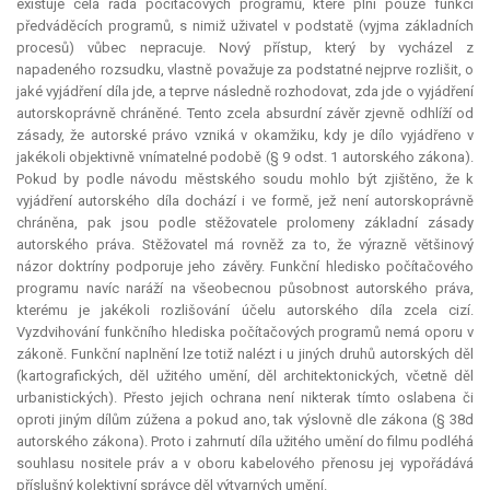
existuje celá řada počítačových programů, které plní pouze funkci
předváděcích programů, s nimiž uživatel v podstatě (vyjma základních
procesů) vůbec nepracuje. Nový přístup, který by vycházel z
napadeného rozsudku, vlastně považuje za podstatné nejprve rozlišit, o
jaké vyjádření díla jde, a teprve následně rozhodovat, zda jde o vyjádření
autorskoprávně chráněné. Tento zcela
absurdní
závěr zjevně odhlíží od
zásady, že autorské právo vzniká v okamžiku, kdy je dílo vyjádřeno v
jakékoli objektivně vnímatelné podobě (§ 9 odst. 1 autorského zákona).
Pokud by podle návodu městského soudu mohlo být zjištěno, že k
vyjádření autorského díla dochází i ve formě, jež není autorskoprávně
chráněna, pak jsou podle stěžovatele prolomeny základní zásady
autorského práva. Stěžovatel má rovněž za to, že výrazně většinový
názor doktríny podporuje jeho závěry. Funkční hledisko počítačového
programu navíc naráží na všeobecnou působnost autorského práva,
kterému je jakékoli rozlišování účelu autorského díla zcela cizí.
Vyzdvihování funkčního hlediska počítačových programů nemá oporu v
zákoně. Funkční naplnění lze totiž nalézt i u jiných druhů autorských děl
(kartografických, děl užitého umění, děl architektonických, včetně děl
urbanistických). Přesto jejich ochrana není nikterak tímto oslabena či
oproti jiným dílům zúžena a pokud ano, tak výslovně dle zákona (§ 38d
autorského zákona). Proto i zahrnutí díla užitého umění do filmu podléhá
souhlasu nositele práv a v oboru kabelového přenosu jej vypořádává
příslušný kolektivní správce děl výtvarných umění.