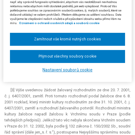
např. aby správně fungovalo vyhledávání, abychom vás neobtěžovali nevhodnou
reklamou nebo abychom měli dostatek podnětů, jak web vylepšovat. Proto od Vás
2) právo na vysílání počítačových programů jakožto autorských děl
potřebujeme souhlas se zpracováním souborů cookies, tj. malých souborů, které se
televizí podle
dočasně ukládají ve vašem prohlížeči. Předem děkujeme za udělení souhlasu. Data
využijeme ke zlepšování našich služeb a přizpůsobení obsahu webu přímo Vám na
míru.
Oznámení o ochraně osobních údajů a souborů cookie
§ 21 autorského zákona,
3) právo na provozování televizního vysílání počítačových programů
Zamítnout vše kromě nutných cookies
jakožto
autorských děl podle § 23 autorského zákona,
Přijmout všechny soubory cookie
4) právo na vystavování počítačových programů jakožto autorských
děl podle
Nastavení souborů cookie
§ 17 autorského zákona.
[3] Výše uvedenou žádost žalovaný rozhodnutím ze dne 20. 7. 2001,
č. j. 6407/2001, zamítl. Proti tomuto rozhodnutí podal žalobce dne 6. 8.
2001 rozklad, který ministr kultury rozhodnutím ze dne 31. 10. 2001, č. j.
6407/2001, zamítl a rozhodnutí žalovaného potvrdil. Rozhodnutí ministra
kultury žalobce napadl žalobou k Vrchnímu soudu v Praze (podle
tehdejších předpisů). Jelikož tato věc nebyla skončena Vrchním soudem
v Praze do 31. 12. 2002, byla podle § 132 zákona č. 150/2002 Sb., soudní
řád správní (dále jen,,s. ř. s.“), postoupena Nejvyššímu správnímu soudu