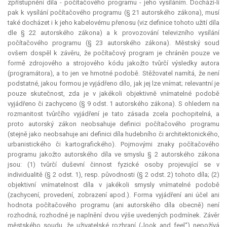
zpřístupnění díla - počítačového programu - jeho vysíláním. Dochází-li
pak k vysílání počítačového programu (§ 21 autorského zákona), musí
také docházet i k jeho kabelovému přenosu (viz definice tohoto užití díla
dle § 22 autorského zákona) a k provozování televizního vysílání
počítačového programu (§ 23 autorského zákona). Městský soud
ovšem dospěl k závěru, že počítačový program je chráněn pouze ve
formě zdrojového a strojového kódu jakožto tvůrčí výsledky autora
(programátora), a to jen ve hmotné podobě. Stěžovatel namítá, že není
podstatné, jakou formou je vyjádřeno dílo, jak jej lze vnímat;
relevantní
je
pouze skutečnost, zda je v jakékoli objektivně vnímatelné podobě
vyjádřeno či zachyceno (§ 9 odst. 1 autorského zákona). S ohledem na
rozmanitost tvůrčího vyjádření je tato zásada zcela pochopitelná, a
proto autorský zákon neobsahuje definici počítačového programu
(stejně jako neobsahuje ani definici díla hudebního či architektonického,
urbanistického či kartografického). Pojmovými znaky počítačového
programu jakožto autorského díla ve smyslu § 2 autorského zákona
jsou: (1) tvůrčí duševní činnost fyzické osoby projevující se v
individualitě (§ 2 odst. 1), resp. původnosti (§ 2 odst. 2) tohoto díla; (2)
objektivní vnímatelnost díla v jakékoli smysly vnímatelné podobě
(zachycení, provedení, zobrazení apod.). Forma vyjádření ani účel ani
hodnota počítačového programu (ani autorského díla obecně) není
rozhodná; rozhodné je naplnění dvou výše uvedených podmínek. Závěr
městského soudu, že uživatelské rozhraní („look and feel“) nepožívá