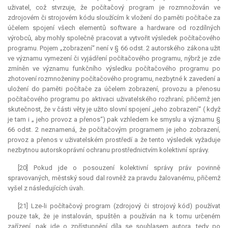
uživatel, což stvrzuje, že počítačový program je rozmnožován ve
zdrojovém či strojovém kódu sloužícím k vložení do paměti počítače za
účelem spojení všech elementů software a hardware od rozdílných
výrobců, aby mohly společně pracovat a vytvořit výsledek počítačového
programu. Pojem „zobrazení“ není v § 66 odst. 2 autorského zákona užit
ve významu vymezení či vyjádření počítačového programu, nýbrž je zde
zmíněn ve významu funkčního výsledku počítačového programu po
zhotovení rozmnoženiny počítačového programu, nezbytné k zavedení a
uložení do paměti počítače za účelem zobrazení, provozu a přenosu
počítačového programu po aktivaci uživatelského rozhraní; přičemž jen
skutečnost, že v části věty je užito slovní spojení „jeho zobrazení“ ( když
je tam i „ jeho provoz a přenos“) pak vzhledem ke smyslu a významu §
66 odst. 2 neznamená, že počítačovým programem je jeho zobrazení‚
provoz a přenos v uživatelském prostředí a že tento výsledek vyžaduje
nezbytnou autorskoprávní ochranu prostřednictvím kolektivní správy.
[20] Pokud jde o posouzení kolektivní správy práv povinně
spravovaných, městský soud dal rovněž za pravdu žalovanému, přičemž
vyšel z následujících úvah.
[21] Lze-li počítačový program (zdrojový či strojový kód) používat
pouze tak, že je instalován, spuštěn a používán na k tomu určeném
zařízení, pak jde o zpřístupnění díla se souhlasem autora, tedy po