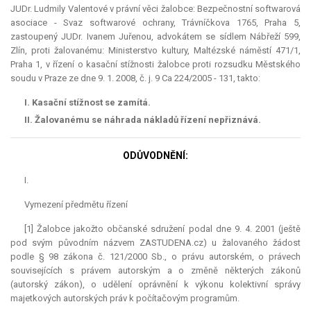
JUDr. Ludmily Valentové v právní věci žalobce: Bezpečnostní softwarová
asociace - Svaz softwarové ochrany, Trávníčkova 1765, Praha 5,
zastoupený JUDr. Ivanem Juřenou, advokátem se sídlem Nábřeží 599,
Zlín, proti žalovanému: Ministerstvo kultury, Maltézské náměstí 471/1,
Praha 1, v řízení o kasační stížnosti žalobce proti rozsudku Městského
soudu v Praze ze dne 9. 1. 2008, č. j. 9 Ca 224/2005 - 131, takto:
I. Kasační stížnost se zamítá.
II. Žalovanému se náhrada nákladů řízení nepřiznává.
ODŮVODNĚNÍ:
I.
Vymezení předmětu řízení
[1] Žalobce jakožto občanské sdružení podal dne 9. 4. 2001 (ještě
pod svým původním názvem ZASTUDENA.cz) u žalovaného žádost
podle § 98 zákona č. 121/2000 Sb., o právu autorském, o právech
souvisejících s právem autorským a o změně některých zákonů
(autorský zákon), o udělení oprávnění k výkonu kolektivní správy
majetkových autorských práv k počítačovým programům.