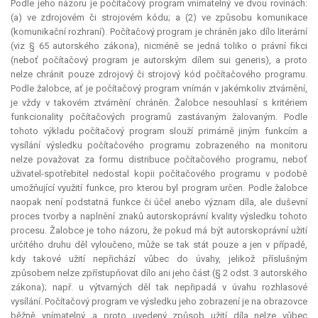
Podle jeho názoru je počítačový program vnímatelný ve dvou rovinách:
(a) ve zdrojovém či strojovém kódu; a (2) ve způsobu komunikace
(komunikační rozhraní). Počítačový program je chráněn jako dílo literární
(viz § 65 autorského zákona), nicméně se jedná toliko o právní fikci
(neboť počítačový program je autorským dílem
sui generis
), a proto
nelze chránit pouze zdrojový či strojový kód počítačového programu.
Podle žalobce, ať je počítačový program vnímán v jakémkoliv ztvárnění,
je vždy v takovém ztvárnění chráněn. Žalobce nesouhlasí s kritériem
funkcionality počítačových programů zastávaným žalovaným. Podle
tohoto výkladu počítačový program slouží primárně jiným funkcím a
vysílání výsledku počítačového programu zobrazeného na monitoru
nelze považovat za formu distribuce počítačového programu, neboť
uživatel-spotřebitel nedostal kopii počítačového programu v podobě
umožňující využití funkce, pro kterou byl program určen. Podle žalobce
naopak není podstatná funkce či účel anebo význam díla, ale duševní
proces tvorby a naplnění znaků autorskoprávní kvality výsledku tohoto
procesu. Žalobce je toho názoru, že pokud má být autorskoprávní užití
určitého druhu děl vyloučeno, může se tak stát pouze a jen v případě,
kdy takové užití nepřichází vůbec do úvahy, jelikož příslušným
způsobem nelze zpřístupňovat dílo ani jeho část (§ 2 odst. 3 autorského
zákona); např. u výtvarných děl tak nepřipadá v úvahu rozhlasové
vysílání. Počítačový program ve výsledku jeho zobrazení je na obrazovce
běžně vnímatelný, a proto uvedený způsob užití díla nelze vůbec