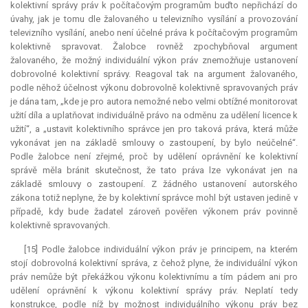
kolektivní správy práv k počítačovým programům buďto nepřichází do
úvahy, jak je tomu dle žalovaného u televizního vysílání a provozování
televizního vysílání, anebo není účelné práva k počítačovým programům
kolektivně spravovat. Žalobce rovněž zpochybňoval argument
žalovaného, že možný individuální výkon práv znemožňuje ustanovení
dobrovolné kolektivní správy. Reagoval tak na argument žalovaného,
podle něhož účelnost výkonu dobrovolně kolektivně spravovaných práv
je dána tam, „kde je pro autora nemožné nebo velmi obtížné monitorovat
užití díla a uplatňovat individuálně právo na odměnu za udělení licence k
užití“, a „ustavit kolektivního správce jen pro taková práva, která může
vykonávat jen na základě smlouvy o zastoupení, by bylo neúčelné“.
Podle žalobce není zřejmé, proč by udělení oprávnění ke kolektivní
správě měla bránit skutečnost, že tato práva lze vykonávat jen na
základě smlouvy o zastoupení. Z žádného ustanovení autorského
zákona totiž neplyne, že by kolektivní správce mohl být ustaven jedině v
případě, kdy bude žadatel zároveň pověřen výkonem práv povinně
kolektivně spravovaných.
[15] Podle žalobce individuální výkon práv je principem, na kterém
stojí dobrovolná kolektivní správa, z čehož plyne, že individuální výkon
práv nemůže být překážkou výkonu kolektivnímu a tím pádem ani pro
udělení oprávnění k výkonu kolektivní správy práv. Neplatí tedy
konstrukce, podle níž by možnost individuálního výkonu práv bez