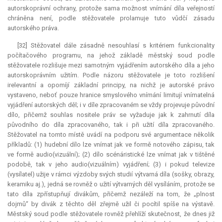
autorskoprávní ochrany, protože sama možnost vnímání díla veřejností
chráněna není, podle stěžovatele prolamuje tuto vůdčí zásadu
autorského práva.
[32] Stěžovatel dále zásadně nesouhlasí s kritériem funkcionality
počítačového programu, na jehož základě městský soud podle
stěžovatele rozlišuje mezi samotným vyjádřením autorského díla a jeho
autorskoprávním užitím. Podle názoru stěžovatele je toto rozlišení
irelevantní a opomíjí základní principy, na nichž je autorské právo
vystaveno, neboť pouze hranice smyslového vnímání limitují vnímatelná
vyjádření autorských děl; i v díle zpracovaném se vždy projevuje původní
dílo, přičemž souhlas nositele práv se vyžaduje jak k zahrnutí díla
původního do díla zpracovaného, tak i při užití díla zpracovaného.
Stěžovatel na tomto místě uvádí na podporu své argumentace několik
příkladů: (1) hudební dílo lze vnímat jak ve formě notového zápisu, tak
ve formě
audio
(vizuální); (2) dílo scénáristické lze vnímat jak v tištěné
podobě, tak v jeho
audio
(vizuálním) vyjádření; (3) i pokud televize
(vysílatel) užije v rámci výzdoby svých studií výtvarná díla (sošky, obrazy,
keramiku aj.), jedná se rovněž o užití výtvarných děl vysíláním, protože se
tato díla zpřístupňují divákům, přičemž nezáleží na tom, že „plnost
dojmů“ by divák z těchto děl zřejmě užil či pocítil spíše na výstavě.
Městský soud podle stěžovatele rovněž přehlíží skutečnost, že dnes již