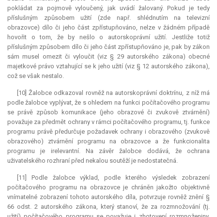
pokládat za pojmově vyloučený, jak uvádí žalovaný. Pokud je tedy
příslušným způsobem užití (zde např. shlédnutím na televizní
obrazovce) dílo či jeho část zpřístupňováno, nelze v žádném případě
hovořit o tom, že by nešlo o autorskoprávní užití. Jestliže totiž
příslušným způsobem dílo či jeho část zpřístupňováno je, pak by zákon
sám musel omezit či vyloučit (viz § 29 autorského zákona) obecné
majetkové právo vztahující se k jeho užití (viz § 12 autorského zákona),
což se však nestalo.
[10] Žalobce odkazoval rovněž na autorskoprávní doktrínu, z níž má
podle žalobce vyplývat, že s ohledem na funkci počítačového programu
se právě způsob komunikace (jeho obrazové či zvukově ztvárnění)
považuje za předmět ochrany v rámci počítačového programu, tj. funkce
programu právě předurčuje požadavek ochrany i obrazového (zvukově
obrazového) ztvárnění programu na obrazovce a že funkcionalita
programu je irelevantní. Na závěr žalobce dodává, že ochrana
uživatelského rozhraní před nekalou soutěží je nedostatečná.
[11] Podle žalobce výklad, podle kterého výsledek zobrazení
počítačového programu na obrazovce je chráněn jakožto objektivně
vnímatelné zobrazení tohoto autorského díla, potvrzuje rovněž znění §
66 odst. 2 autorského zákona, který stanoví, že za rozmnožování (tj.
užití) počítačového programu se považuje i zhotovení rozmnoženiny,