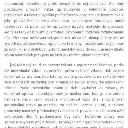
disponovat, nemohou jej proto zneužít či do něj zasahovat. Samotný
počítačový program nelze zpřístupňovat v nehmotné podobě,
rozhlasové a televizní vysílání počítačového programu je hypotetické a
jeho předvádění na veletrzích nebo na televizní obrazovce může
následovat až poté, co ho oprávněný uživatel instaluje do počítače,
jedná se tedy opět o užití díla formou vytvoření či rozšíření rozmnoženiny
díla. Při tomto sdělovaní veřejnosti tak uživatelé přistupují k využití až
výsledků počítačového programu ve fázi, kdy nositelé autorských práv
již svolili k jeho distribuci. Z toho městský soud dovodil, že individuální
výkon autorských práv jeho nositeli je v těchto případech možný.
[26] Městský soud se neztotožnil ani s argumentací žalobce, podle
níž individuální výkon autorského práva nebrání výkonu dobrovolné
kolektivní správy tam, kde tato správa je požadována na základě vůle
více autorů dát se zastupovat v rámci kolektivní správy dle autorského
zákona. Podle městského soudu je třeba vycházet ze zásady, že
kolektivní správa autorských práv je účelná tam, kde je pro autora
nemožné nebo velmi obtížné monitorovat užití díla a uplatňovat
individuálně právo na odměnu za udělení licence k užití, a takové
podmínky musí být předestřeny i vzhledem k povaze a možnostem užití
autorského díla. V podmínkách, kdy výkon kolektivní správy není
společensky nezbytný z důvodu zaběhlých a fungujících prostředků trhu
a hospodářské výhodnosti individuálního výkonu práv či jiného, např.