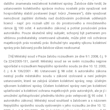
dalšího znamenala neúčelnost kolektivní správy. Žalobce dále tvrdil, že
ustanovením kolektivního správce mohou nositelé práv vyvažovat své
hospodářsky slabší postavení (např. tvůrci „freeware“), dále vyvažovat
nemožnost zajištění dohledu nad dodržováním podmínek udělených
licencí - např. pro rozsah užití co do prostorového a množstevního
rámce (§ 100 odst. 4 autorského zákona) a potírat porušování práva
autorského. Pouze skutečně silný subjekt, schopný být partnerem pro
většinou podnikatelsky orientované uživatele, může plnit roli ochránce
majetkových práv nositelů práv. Bohužel tyto aspekty výkonu kolektivní
správy práv žalovaný podle žalobce vůbec nezkoumal.
[16] Městský soud v Praze žalobu rozsudkem ze dne 9.1. 2008, č.j. 9
Ca 224/2005-131, zamítl. Městský soud se ve svém rozsudku nejprve
vypořádal s rozsudkem Nejvyššího správního soudu ze dne 10. 12. 2003,
č. j. 6 A 136/2001 - 80. Ustanovení § 98 odst. 6 autorského zákona
nestojí podle městského soudu v zákoně izolovaně a není jediným
ustanovením, které se zabývá účelem kolektivní správy, resp. účelným
výkonem kolektivní správy. Účelem kolektivní správy není jen kolektivní
uplatňování a kolektivní ochrana majetkových práv autorských, ale je jí i
umožnění zpřístupňování předmětu těchto práv veřejnosti (§ 95 odst. 1
autorského zákona). Městský soud souhlasil s žalobcem a s názorem
Nejvyššího správního soudu vysloveným v jeho rozsudku ze dne 10. 12.