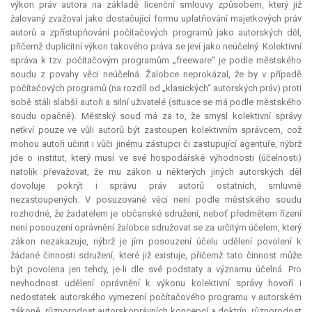
výkon práv autora na základě licenční smlouvy způsobem, který již
žalovaný zvažoval jako dostačující formu uplatňování majetkových práv
autorů a zpřístupňování počítačových programů jako autorských děl,
přičemž duplicitní výkon takového práva se jeví jako neúčelný. Kolektivní
správa k tzv. počítačovým programům „freeware“ je podle městského
soudu z povahy věci neúčelná. Žalobce neprokázal, že by v případě
počítačových programů (na rozdíl od „klasických“ autorských práv) proti
sobě stáli slabší autoři a silní uživatelé (situace se má podle městského
soudu opačně). Městský soud má za to, že smysl kolektivní správy
netkví pouze ve vůli autorů být zastoupen kolektivním správcem, což
mohou autoři učinit i vůči jinému zástupci či zastupující agentuře, nýbrž
jde o institut, který musí ve své hospodářské výhodnosti (účelnosti)
natolik převažovat, že mu zákon u některých jiných autorských děl
dovoluje pokrýt i správu práv autorů ostatních, smluvně
nezastoupených. V posuzované věci není podle městského soudu
rozhodné, že žadatelem je občanské sdružení, neboť předmětem řízení
není posouzení oprávnění žalobce sdružovat se za určitým účelem, který
zákon nezakazuje, nýbrž je jím posouzení účelu udělení povolení k
žádané činnosti sdružení, které již existuje, přičemž tato činnost může
být povolena jen tehdy, je-li dle své podstaty a významu účelná. Pro
nevhodnost udělení oprávnění k výkonu kolektivní správy hovoří i
nedostatek autorského vymezení počítačového programu v autorském
zákoně, různorodost autorskoprávních koncepcí a doktrín, různorodost