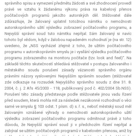
správního spisu a vymezení předmětu žádosti a své zhodnocení provedl
právě ve vztahu k žádanému výkonu práva na kabelový přenos
počítačových programů jakožto autorských děl. Stěžovatel dále
zdůrazňuje, že žalovaný uplatnil totožnou námitku o nemožnosti
autorskoprávního užití výsledku zobrazení počítačového programu, a
Nejvyšší správní soud tuto námitku nepřijal. Sám žalovaný si navíc
tohoto byl vědom, když v žalobou napadeném rozhodnutí je (na str. 12)
uvedeno, že „NSS vycházel zřejmě z toho, že užitím počítačového
programu v autorskoprávním smyslu je i vysílání výsledku počítačového
programu zobrazeného na monitoru počítače (tzv. look and feel)“. Na
základě těchto skutečností shledává stěžovatel v postupu žalovaného i
městského soudu porušení zásady vázanosti správního orgánu
právními názory vyslovenými Nejvyšším správním soudem (stěžovatel
zde odkazuje na rozsudek Nejvyššího správního soudu z dne 31. 8.
2004, č. j. 2 Afs 45/2003 - 118, publikovaný pod č. 402/2004 Sb.NSS).
Porušení této zásady představuje podle stěžovatele jinou vadu řízení
před soudem, která mohla mít za následek nezákonné rozhodnutí o věci
samé ve smyslu § 103 odst. 1 písm. d) s. ř. s., neboť městský soud měl
žalovaným vznášené výhrady o nemožnosti autorskoprávního užití
výsledku zobrazení počítačového programu odmítnout právě z toho
důvodu, že Nejvyšší správní soud ji v předchozím řízení nepřijal a
zabýval se užitím počítačových programů v kabelovém přenosu, aniž by