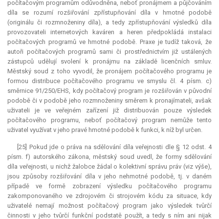
počítačovým programům odůvodněna, neboť pronájmem a půjčováním
díla se rozumí rozšiřování zpřístupňování díla v hmotné podobě
(originálu či rozmnoženiny díla)‚ a tedy zpřístupňování výsledků díla
provozovateli internetových kaváren a heren předpokládá instalaci
počítačových programů ve hmotné podobě. Praxe je tudíž taková, že
autoři počítačových programů sami či prostřednictvím již ustálených
zástupců udělují svolení k pronájmu na základě licenčních smluv.
Městský soud z toho vyvodil, že pronájem počítačového programu je
formou distribuce počítačového programu ve smyslu čl. 4 písm. c)
směrnice 91/250/EHS, kdy počítačový program je rozšiřován v původní
podobě či v podobě jeho rozmnoženiny směrem k pronajímateli, avšak
uživateli je ve veřejném zařízení již distribuován pouze výsledek
počítačového programu, neboť počítačový program nemůže tento
uživatel využívat v jeho pravé hmotné podobě k funkci, k níž byl určen.
[25] Pokud jde o práva na sdělování díla veřejnosti dle § 12 odst. 4
písm. f) autorského zákona, městský soud uvedl, že formy sdělování
díla veřejnosti, u nichž žalobce žádal o kolektivní správu práv (viz výše),
jsou způsoby rozšiřování díla v jeho nehmotné podobě, tj. v daném
případě ve formě zobrazení výsledku počítačového programu
zakomponovaného ve zdrojovém či strojovém kódu za situace, kdy
uživatelé nemají možnost počítačový program jako výsledek tvůrčí
činnosti v jeho tvůrčí funkční podstatě použít, a tedy s ním ani nijak