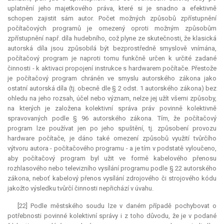
uplatnění jeho majetkového práva, které si je snadno a efektivně
schopen zajistit sám autor. Počet možných způsobů zpřístupnění
počítačových programů je omezený oproti možným způsobům
zpřístupnění např. díla hudebního, což plyne ze skutečnosti, že klasická
autorská díla jsou způsobilá být bezprostředně smyslově vnímána,
počítačový program je naproti tomu funkčně určen k určité zadané
činnosti - k aktivaci propojení
instrukce
s hardwarem počítače. Přestože
je počítačový program chráněn ve smyslu autorského zákona jako
ostatní autorská díla (tj. obecně dle § 2 odst. 1 autorského zákona) bez
ohledu na jeho rozsah, účel nebo význam, nelze jej užít všemi způsoby,
na kterých je založena kolektivní správa práv povinně kolektivně
spravovaných podle § 96 autorského zákona. Tím, že počítačový
program lze používat jen po jeho spuštění, tj. způsobení provozu
hardware počítače, je dáno také omezení způsobů využití tvůrčího
výtvoru autora - počítačového programu - a je tím v podstatě vyloučeno,
aby počítačový program byl užit ve formě kabelového přenosu
rozhlasového nebo televizního vysílání programu podle § 22 autorského
zákona, neboť kabelový přenos vysílání zdrojového či strojového kódu
jakožto výsledku tvůrčí činnosti nepřichází v úvahu.
[22] Podle městského soudu lze v daném případě pochybovat o
potřebnosti povinné kolektivní správy i z toho důvodu, že je v podané