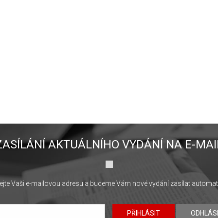
ZASÍLÁNÍ AKTUÁLNÍHO VYDÁNÍ NA E-MAI
jte Vaši e-mailovou adresu a budeme Vám nové vydání zasílat automat
PŘIHLÁSIT
ODHLÁS