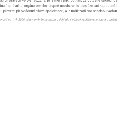
acích právech ve výši 96,22 %, jenž měl vzniknout tím, že dotčené společnos
nutí správního orgánu prvního stupně neodstranilo posléze ani napadené roz
u převzetí při ovládnutí cílové společnosti, a je tudíž zatíženo shodnou vadou.
nností od 1. 4. 2006 název změněn na zákon o dohledu v oblasti kapitálového trhu a o změně