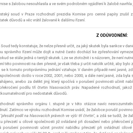
ise s žalobou nesouhlasila a ve svém podrobném vyjádření k žalobě navrhla je
stský soud v Praze rozhodnutí prezidia Komise pro cenné papíry zrušil 
atek důvodů a věc vrátil žalované k dalšímu řízení.
Z ODŮVODNĚNÍ:
.) Soud tedy konstatuje, že nelze přesně určit, za jaký skutek byla sankce v 
u správního řízení může dojít a nutně často dochází ke zpřesňování vymezen
pokud se stále jedná o tentýž skutek. Lze se ztotožnit i s názorem, že není nut
ní této povinnosti na den přesně, je však třeba ji určit natolik určitě, aby bylo
 se k tomuto protiprávnímu jednání vztahuje. V daném případě není jasné, zda
 společnosti došlo v roce 2002, 2001, nebo 2000, a dále není jasné, zda byla s
ahájeno, anebo za delikt jiný, který spočívá v porušení povinnosti učinit nab
řekročení podílu tří čtvrtin hlasovacích práv. Napadené rozhodnutí, jakož 
koumatelností pro nedostatek důvodů.
zhodnutí správního orgánu I. stupně je v této otázce navíc nesrozumit
nutí. Zatímco ve výroku rozhodnutí Komise uvádí, že žalobce porušil povinnost,
.
"přesáhl podíl na hlasovacích právech ve výši tří čtvrtin"
, a zdá se tudíž, že ž
u převzetí u cílové společnosti již ovládané při dosažení nebo překročení p
á porušení povinnosti učinit prvotní nabídku převzetí při ovládnutí cíl