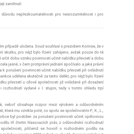
jí zamítnutí.
z důvodu nepřezkoumatelnosti pro nesrozumitelnost i pro
daném případě uložena. Soud souhlasí s prezidiem Komise, že v
í skutku, pro nějž bylo řízení zahájeno, avšak pouze do té
né určit dobu vzniku povinnosti učinit nabídku převzetí a dobu
 zcela jasné, v čem protiprávní jednání spočívalo a jaká právní
 k porušení povinnosti učinit nabídku převzetí při ovládnutí
ankce udělena skutečně za tento delikt, pro nějž bylo řízení
ídku převzetí u cílové společnosti již ovládané při dosažení
i rozhodnutí vydané v I. stupni, tedy v tomto ohledu trpí
elné, neboť obsahuje rozpor mezi výrokem a odůvodněním
 která mu vznikla poté, co spolu se společnostmi P., K., L.,
alobce byl postižen za porušení povinnosti učinit opětovnou
odílu tří čtvrtin hlasovacích práv, z odůvodnění rozhodnutí
ové společnosti, přičemž se hovoří o rozhodném podílu na