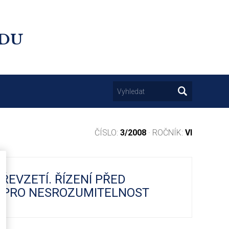
UDU
ČÍSLO:
3/2008
· ROČNÍK:
VI
ŘEVZETÍ. ŘÍZENÍ PŘED
 PRO NESROZUMITELNOST