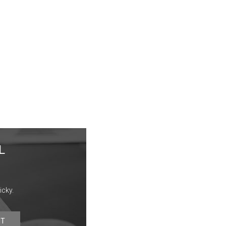
L
icky.
IT