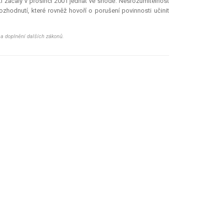
ti začaly v prosinci 2001 jednat ve shodě. Nesrozumitelnost
hodnutí, které rovněž hovoří o porušení povinnosti učinit
 a doplnění dalších zákonů.