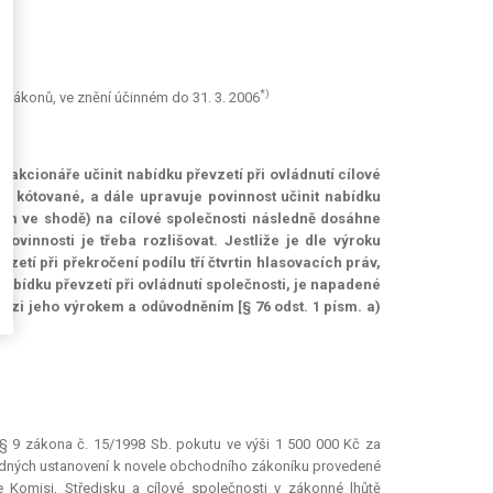
*)
h zákonů, ve znění účinném do 31. 3. 2006
akcionáře učinit nabídku převzetí při ovládnutí cílové
ou kótované, a dále upravuje povinnost učinit nabídku
 ním ve shodě) na cílové společnosti následně dosáhne
 povinnosti je třeba rozlišovat. Jestliže je dle výroku
etí při překročení podílu tří čtvrtin hlasovacích práv,
nabídku převzetí při ovládnutí společnosti, je napadené
zi jeho výrokem a odůvodněním [§ 76 odst. 1 písm. a)
 § 9 zákona č. 15/1998 Sb. pokutu ve výši 1 500 000 Kč za
chodných ustanovení k novele obchodního zákoníku provedené
 Komisi, Středisku a cílové společnosti v zákonné lhůtě