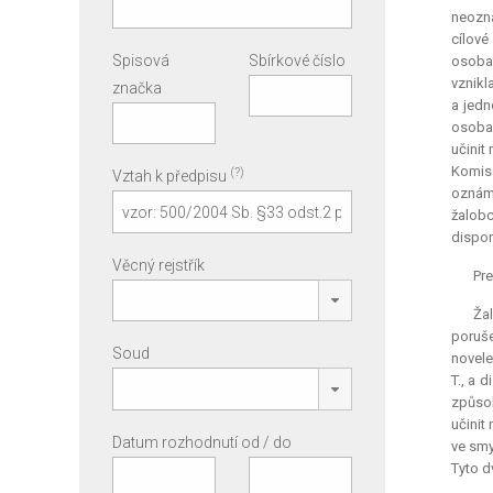
neozná
cílové
Spisová
Sbírkové číslo
osoba 
vznikl
značka
a jedn
osobam
učinit
Komise
(?)
Vztah k předpisu
oznámi
žalobc
dispon
Věcný rejstřík
Pre
Žal
poruše
Soud
novele
T., a 
způsob
učinit
Datum rozhodnutí od / do
ve smy
Tyto d