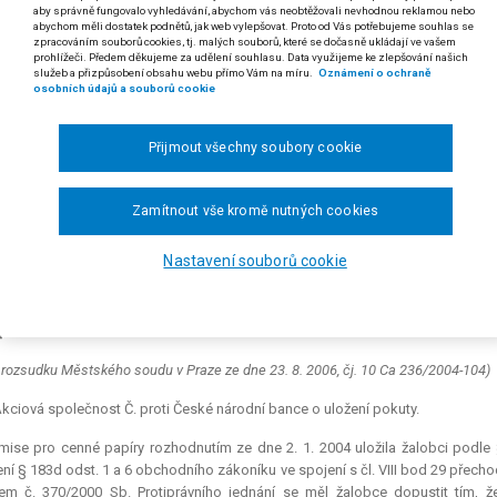
aby správně fungovalo vyhledávání, abychom vás neobtěžovali nevhodnou reklamou nebo
46/2006
abychom měli dostatek podnětů, jak web vylepšovat. Proto od Vás potřebujeme souhlas se
zpracováním souborů cookies, tj. malých souborů, které se dočasně ukládají ve vašem
prohlížeči. Předem děkujeme za udělení souhlasu. Data využijeme ke zlepšování našich
a a § 183b odst. 1 obchodního zákoníku
služeb a přizpůsobení obsahu webu přímo Vám na míru.
Oznámení o ochraně
osobních údajů a souborů cookie
zákona č. 15/1998 Sb., o Komisi pro cenné papíry a o změně a doplnění dalšíc
 odst. 1 písm. a) soudního řádu správního
Přijmout všechny soubory cookie
tanovení § 183b odst. 1 obchodního zákoníku upravuje jednak povinnost 
čnosti (§ 66a obchodního zákoníku), jejíž účastnické cenné papíry js
Zamítnout vše kromě nutných cookies
etí v případě, že takto získaný podíl akcionáře (a osob jednajících s
řekročí hranici dvou třetin a dále tří čtvrtin hlasovacích práv. Tyto
Nastavení souborů cookie
nutí akcionář sankcionován za porušení povinnosti učinit nabídku převz
odnění rozhodnutí však vyplývá, že má jít o porušení povinnosti učinit 
dnutí nepřezkoumatelné pro nesrozumitelnost spočívající v rozporu me
].
 rozsudku Městského soudu v Praze ze dne 23. 8. 2006, čj. 10 Ca 236/2004-104)
kciová společnost Č. proti České národní bance o uložení pokuty.
ise pro cenné papíry rozhodnutím ze dne 2. 1. 2004 uložila žalobci podle
ní § 183d odst. 1 a 6 obchodního zákoníku ve spojení s čl. VIII bod 29 pře
m č. 370/2000 Sb. Protiprávního jednání se měl žalobce dopustit tím, že