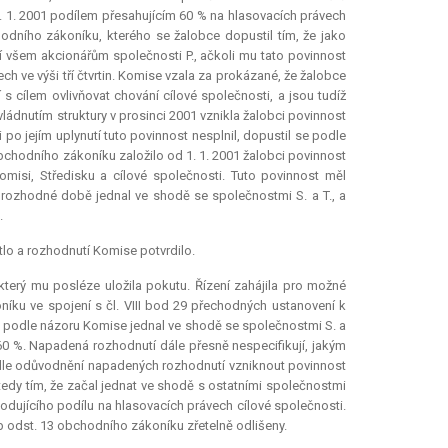
. 1. 2001 podílem přesahujícím 60 % na hlasovacích právech
odního zákoníku, kterého se žalobce dopustil tím, že jako
etí všem akcionářům společnosti P., ačkoli mu tato povinnost
h ve výši tří čtvrtin. Komise vzala za prokázané, že žalobce
 cílem ovlivňovat chování cílové společnosti, a jsou tudíž
ádnutím struktury v prosinci 2001 vznikla žalobci povinnost
i po jejím uplynutí tuto povinnost nesplnil, dopustil se podle
chodního zákoníku založilo od 1. 1. 2001 žalobci povinnost
misi, Středisku a cílové společnosti. Tuto povinnost měl
v rozhodné době jednal ve shodě se společnostmi S. a T., a
.
lo a rozhodnutí Komise potvrdilo.
 který mu posléze uložila pokutu. Řízení zahájila pro možné
íku ve spojení s čl. VIII bod 29 přechodných ustanovení k
e podle názoru Komise jednal ve shodě se společnostmi S. a
 60 %. Napadená rozhodnutí dále přesně nespecifikují, jakým
 dle odůvodnění napadených rozhodnutí vzniknout povinnost
 tedy tím, že začal jednat ve shodě s ostatními společnostmi
hodujícího podílu na hlasovacích právech cílové společnosti.
b odst. 13 obchodního zákoníku zřetelně odlišeny.