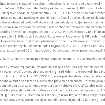
mil, že spolu s ostatními osobami jednajícími s ním ve shodě disponoval k 1
 společnosti P. Komise dále uložila pokutu za porušení § 183b odst. 1 obch
jednající ve shodě se společnostmi S., K., L., T. a B. neučinil nabídku převz
a poté, co spolu s uvedenými společnostmi přesáhl podíl na hlasovacích právec
otlivé společnosti tvořící
off-shore
strukturu jednaly ve vzájemném srozumění s
i jednajícími ve shodě ve smyslu § 66b obchodního zákoníku. Definitivním ovl
 nabídku převzetí, a to nejpozději do 1. 3. 2002. Protože žalobce v této lhůtě an
 porušení § 183b odst. 1 obchodního zákoníku. Ustanovení § 183d odst. 1 ob
t dosažení nebo překročení příslušného podílu na hlasovacích právech Ko
e dle přechodných ustanovení splnit nejpozději 2. 7. 2001. Ačkoli žalobce 
oval tudíž více něž 60 % hlasovacích práv, tuto oznamovací povinnost nesplnil
zídium Komise pro cenné papíry rozhodnutím ze dne 13. 9. 2004 rozklad zamít
obce v žalobě mj. namítal, že Komise zahájila řízení pro jiný skutek, než za
ní oznamovací povinnosti stanovené v § 183d odst. 1 a 6 obchodního zákon
 obchodního zákoníku č. 370/2000 Sb., avšak pokutu udělila za to, že žalobc
disponoval tudíž podílem na hlasovacích právech společnosti P. přesahujícím
em měla žalobci vzniknout povinnost učinit nabídku převzetí. Žalobci měla
 nabídku převzetí ovládnutím
off-shore
struktury bývalé akciové společnosti I.,
slu § 183b odst. 12 obchodního zákoníku, a nikoli tím, že došlo k nabytí roz
va způsoby vzniku povinnosti učinit nabídku převzetí jsou dle žalobce v § 183