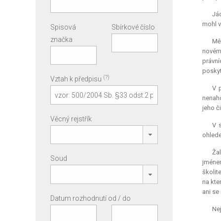
Jád
mohl v
Spisová
Sbírkové číslo
značka
Měs
novému
právní
poskyt
(?)
Vztah k předpisu
V p
nenaho
jeho č
Věcný rejstřík
V 
ohlede
Ža
Soud
jménem
školit
na kte
ani se
Datum rozhodnutí od / do
Nej