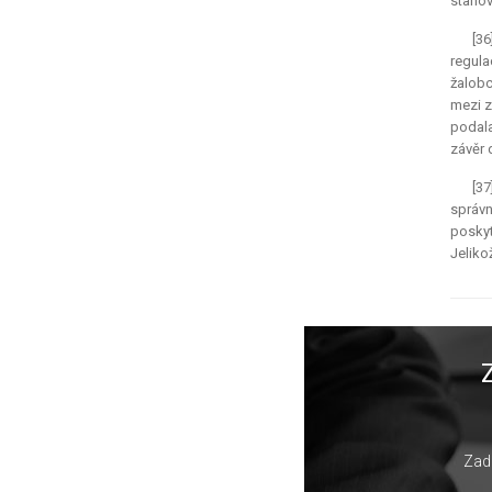
stanov
[3
regula
žalobc
mezi z
podala
závěr 
[3
správn
poskyt
Jeliko
Zade