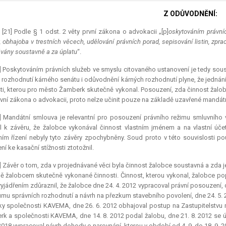
Z ODŮVODNĚNÍ:
 [21] Podle § 1 odst. 2 věty první zákona o advokacii „[p]
oskytováním právníc
, obhajoba v trestních věcech, udělování právních porad, sepisování listin, zpra
vány soustavně a za úplatu
“.
] Poskytováním právních služeb ve smyslu citovaného ustanovení je tedy sous
 rozhodnutí kárného senátu i odůvodnění kárných rozhodnutí plyne, že jednán
ti, kterou pro město Žamberk skutečně vykonal. Posouzení, zda činnost žalob
rvní zákona o advokacii, proto nelze učinit pouze na základě uzavřené mandátn
3] Mandátní smlouva je
relevantní
pro posouzení právního režimu smluvního 
 k závěru, že žalobce vykonával činnost vlastním jménem a na vlastní účet
ím řízení nebyly tyto závěry zpochybněny. Soud proto v této souvislosti 
ní ke kasační stížnosti ztotožnil.
] Závěr o tom, zda v projednávané věci byla činnost žalobce soustavná a zda 
ě žalobcem skutečně vykonané činnosti. Činnost, kterou vykonal, žalobce pops
vyjádřením zdůraznil, že žalobce dne 24. 4. 2012 vypracoval právní posouzení,
mu správních rozhodnutí a návrh na přezkum stavebního povolení, dne 24. 5. 
ky společnosti KAVEMA, dne 26. 6. 2012 obhajoval postup na Zastupitelstvu 
k a společnosti KAVEMA, dne 14. 8. 2012 podal žalobu, dne 21. 8. 2012 se
 2018 vypracoval návrh dohody o narovnání, kterou v období od 4. 9. do 18. 9. 2