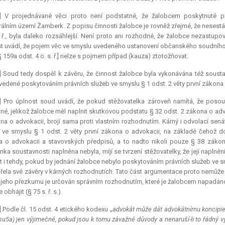
8] V projednávané věci proto není podstatné, že žalobcem poskytnuté pr
rálním území Žamberk. Z popisu činnosti žalobce je rovněž zřejmé, že nesest
. ř., byla daleko rozsáhlejší. Není proto ani rozhodné, že žalobce nezastup
t uvádí, že pojem věc ve smyslu uvedeného ustanovení občanského soudního
a § 159a odst. 4 o. s. ř.] nelze s pojmem případ (kauza) ztotožňovat.
] Soud tedy dospěl k závěru, že činnost žalobce byla vykonávána též soustav
vedené poskytováním právních služeb ve smyslu § 1 odst. 2 věty první zákona 
0] Pro úplnost soud uvádí, že pokud stěžovatelka zároveň namítá, že posou
né, jelikož žalobce měl naplnit skutkovou podstatu § 32 odst. 2 zákona o advok
na o advokacii, brojí sama proti vlastním rozhodnutím. Kárný i odvolací sená
 ve smyslu § 1 odst. 2 věty první zákona o advokacii, na základě čehož do
 o advokacii a stavovských předpisů, a to nadto nikoli pouze § 38 zákon
ka soustavnosti naplněna nebyla, míjí se tvrzení stěžovatelky, že její napln
 i tehdy, pokud by jednání žalobce nebylo poskytováním právních služeb ve sm
řela své závěry v kárných rozhodnutích. Tato část argumentace proto nemůže
jeho přezkumu je určován správním rozhodnutím, které je žalobcem napadáno a
 obhájit (§ 75 s. ř. s.).
] Podle čl. 15 odst. 4 etického kodexu „
advokát může dát advokátnímu koncipien
su5a) jen výjimečně, pokud jsou k tomu závažné důvody a nenaruší-li to řádný v