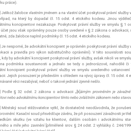
ku práce).
] Jelikož žalobce vlastním jménem a na vlastní účet poskytoval právní služby 
řípad, na který by dopadal čl. 15 odst. 4 etického kodexu. Jinou výděle
tnímu koncipientovi nezakazuje. Poskytovat právní služby ve smyslu § 1 o
í účet jsou však oprávněny pouze osoby uvedené v § 2 zákona o advokacii, 
tné, zda žalobce naplnil podmínky čl. 15 odst. 4 etického kodexu.
] Je nesporné, že advokátní
koncipient
je oprávněn poskytovat právní služby 
kacii a pravidla pro výkon substitučního oprávnění). V této souvislosti so
, kdy by advokátní
koncipient
poskytoval právní služby, avšak nikoli ve smyslu 
na podmínka soustavnosti a jednalo se tedy o jednorázové, nahodilé či v
átní
koncipient
poskytoval právní služby ve smyslu uvedeného ustanovení
cii. Jejich posouzení je především s ohledem na vývoj úpravy čl. 15 odst. 4
návané věci nezabýval, neboť o takové jednání zjevně nešlo.
4] Podle § 32 odst. 2 zákona o advokacii „[k]
árným proviněním je závažné
tovi nebo advokátnímu koncipientovi tímto nebo zvláštním zákonem nebo stav
] Městský soud stěžovatelce vytkl, že dostatečně neodůvodnila, že porušen
provinění. Kasační soud přisvědčuje závěru, že při posouzení závažnosti je t
ledkům skutku (ve vztahu ke klientovi, dalším osobám i advokátnímu sta
ného a míře jeho zavinění [přiměřeně srov. § 24 odst. 2 vyhlášky č. 244/199