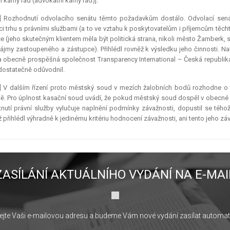
í kárný řád (advokátní kárný řád)].
6] Rozhodnutí odvolacího senátu těmto požadavkům dostálo. Odvolací sená
ci trhu s právními službami (a to ve vztahu k poskytovatelům i příjemcům těcht
e (jeho skutečným klientem měla být politická strana, nikoli město Žamberk,
ájmy zastoupeného a zástupce). Přihlédl rovněž k výsledku jeho činnosti. Nak
 obecně prospěšná společnost Transparency International – Česká republika
dostatečně odůvodnil.
7] V dalším řízení proto městský soud v mezích žalobních bodů rozhodne o
ě. Pro úplnost kasační soud uvádí, že pokud městský soud dospěl v obecné ro
nutí právní služby vylučuje naplnění podmínky závažnosti, dopustil se té
ž přihlédl výhradně k jedinému kritériu hodnocení závažnosti, ani tento jeho záv
ZASÍLÁNÍ AKTUÁLNÍHO VYDÁNÍ NA E-MAI
jte Vaši e-mailovou adresu a budeme Vám nové vydání zasílat automat