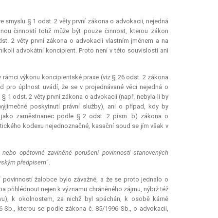
ve smyslu § 1 odst. 2 věty první zákona o advokacii, nejedná
čnou činností totiž může být pouze činnost, kterou zákon
dst. 2 věty první zákona o advokacii vlastním jménem a na
nikoli advokátní
koncipient
. Proto není v této souvislosti ani
v rámci výkonu koncipientské praxe (viz § 26 odst. 2 zákona
ud pro úplnost uvádí, že se v projednávané věci nejedná o
§ 1 odst. 2 věty první zákona o advokacii (např. nebyla-li by
ýjimečné poskytnutí právní služby), ani o případ, kdy by
 jako zaměstnanec podle § 2 odst. 2 písm. b) zákona o
 etického kodexu nejednoznačné, kasační soud se jím však v
 nebo opětovné zaviněné porušení povinností stanovených
ovským předpisem
“.
í povinností žalobce bylo závažné, a že se proto jednalo o
řeba přihlédnout nejen k významu chráněného zájmu, nýbrž též
vu), k okolnostem, za nichž byl spáchán, k osobě kárně
6 Sb., kterou se podle zákona č. 85/1996 Sb., o advokacii,