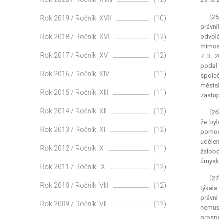
[2
Rok 2019 / Ročník: XVII
(10)
právní
Rok 2018 / Ročník: XVI
(12)
odvolá
mimoso
Rok 2017 / Ročník: XV
(12)
7. 3. 
podal 
Rok 2016 / Ročník: XIV
(11)
společ
městsk
Rok 2015 / Ročník: XIII
(11)
zastup
Rok 2014 / Ročník: XII
(12)
[26
že byl
Rok 2013 / Ročník: XI
(12)
pomoci
udělen
Rok 2012 / Ročník: X
(11)
žalobc
úmyslu
Rok 2011 / Ročník: IX
(12)
[2
Rok 2010 / Ročník: VIII
(12)
týkala
právní
Rok 2009 / Ročník: VII
(12)
nemusí
prospě