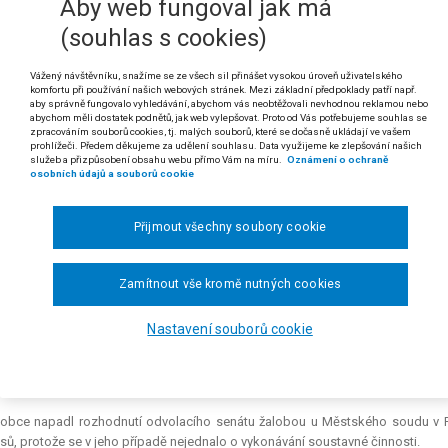
Aby web fungoval jak má
vokátní
koncipient
nemůže vlastním jménem a na vlastní účet poskytovat
(souhlas s cookies)
1996 Sb., o advokacii, a to ani se souhlasem advokáta. Takovou činnos
t. 4 usnesení představenstva České advokátní komory č. 1/1997 ze dne 3
Vážený návštěvníku, snažíme se ze všech sil přinášet vysokou úroveň uživatelského
a pravidla soutěže advokátů České republiky, ve znění účinném od 11. 9. 
komfortu při používání našich webových stránek. Mezi základní předpoklady patří např.
aby správně fungovalo vyhledávání, abychom vás neobtěžovali nevhodnou reklamou nebo
abychom měli dostatek podnětů, jak web vylepšovat. Proto od Vás potřebujeme souhlas se
 rozsudku Nejvyššího správního soudu ze dne 25. 7. 2019, čj. 9 As 155/2018-4
zpracováním souborů cookies, tj. malých souborů, které se dočasně ukládají ve vašem
prohlížeči. Předem děkujeme za udělení souhlasu. Data využijeme ke zlepšování našich
ibor M. proti České advokátní komoře o kárném provinění, o kasační stížnosti 
služeb a přizpůsobení obsahu webu přímo Vám na míru.
Oznámení o ochraně
osobních údajů a souborů cookie
lobce byl rozhodnutím kárného senátu České advokátní komory ze dne 14. 8
ní § 16 odst. 2 zákona o advokacii, proti čemuž se bránil podáním odvolán
Přijmout všechny soubory cookie
cího senátu následně bylo odvolání žalobce proti rozhodnutí kárného senátu 
dle rozhodnutí kárného senátu se žalobce dopustil kárného provinění tím, 
Zamítnout vše kromě nutných cookies
 S. v době od 22. 2. 2012 nejméně do 14. 9. 2012 poskytoval právní služb
l dne 22. 2. 2012 svým jménem a na svůj účet. Porušil tak § 16 odst. 2 záko
 o advokacii ve spojení s čl. 4 odst. 1 usnesení představenstva České advokát
Nastavení souborů cookie
la profesionální etiky a pravidla soutěže advokátů České republiky, ve znění 
t. 1 a 2 zákona o advokacii, vše ve spojení s § 39 zákona o advokacii. Bylo
u nákladů řízení.
lobce napadl rozhodnutí odvolacího senátu žalobou u Městského soudu v Pra
sů, protože se v jeho případě nejednalo o vykonávání soustavné činnosti.