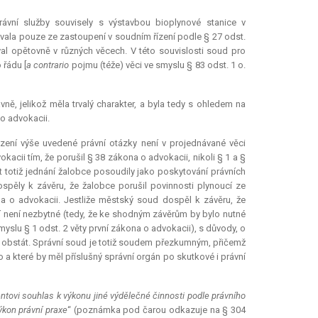
ávní služby souvisely s výstavbou bioplynové stanice v
ávala pouze ze zastoupení v soudním řízení podle § 27 odst.
oval opětovně v různých věcech. V této souvislosti soud pro
 řádu [
a contrario
pojmu (téže) věci ve smyslu § 83 odst. 1 o.
ně, jelikož měla trvalý charakter, a byla tedy s ohledem na
o advokacii.
zení výše uvedené právní otázky není v projednávané věci
acii tím, že porušil § 38 zákona o advokacii, nikoli § 1 a §
t totiž jednání žalobce posoudily jako poskytování právních
spěly k závěru, že žalobce porušil povinnosti plynoucí ze
a o advokacii. Jestliže městský soud dospěl k závěru, že
ění není nezbytné (tedy, že ke shodným závěrům by bylo nutné
yslu § 1 odst. 2 věty první zákona o advokacii), s důvody, o
 obstát. Správní soud je totiž soudem přezkumným, přičemž
 které by měl příslušný správní orgán po skutkové i právní
tovi souhlas k výkonu jiné výdělečné činnosti podle právního
ýkon právní praxe
“ (poznámka pod čarou odkazuje na § 304