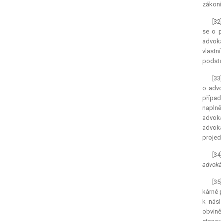
zákoní
[32
se o p
advoká
vlastn
podsta
[33
o advo
případ
naplně
advok
advoka
projed
[3
advoká
[35
kárné 
k nás
obvině