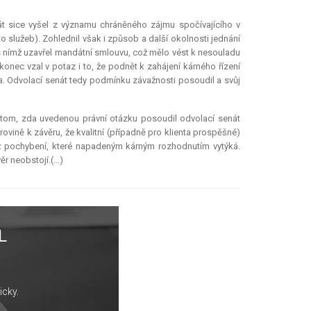
t sice vyšel z významu chráněného zájmu spočívajícího v
o služeb). Zohlednil však i způsob a další okolnosti jednání
 s nímž uzavřel mandátní smlouvu, což mělo vést k nesouladu
onec vzal v potaz i to, že podnět k zahájení kárného řízení
. Odvolací senát tedy podmínku závažnosti posoudil a svůj
 tom, zda uvedenou právní otázku posoudil odvolací senát
vině k závěru, že kvalitní (případně pro klienta prospěšné)
hož pochybení, které napadeným kárným rozhodnutím vytýká.
ěr neobstojí.(…)
L
icky.