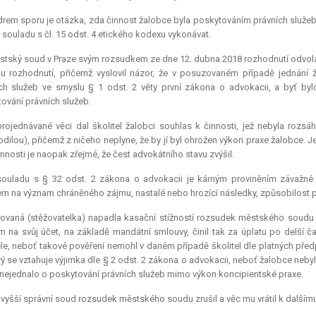
rem sporu je otázka, zda činnost žalobce byla poskytováním právních služeb v
 souladu s čl. 15 odst. 4 etického kodexu vykonávat.
tský soud v Praze svým rozsudkem ze dne 12. dubna 2018 rozhodnutí odvolac
 rozhodnutí, přičemž vyslovil názor, že v posuzovaném případě jednání ž
ch služeb ve smyslu § 1 odst. 2 věty první zákona o advokacii, a byť byl
ování právních služeb.
rojednávané věci dal školitel žalobci souhlas k činnosti, jež nebyla rozsáh
dilou), přičemž z ničeho neplyne, že by jí byl ohrožen výkon praxe žalobce.
innosti je naopak zřejmé, že čest advokátního stavu zvýšil.
souladu s § 32 odst. 2 zákona o advokacii je kárným proviněním závažné p
m na význam chráněného zájmu, nastalé nebo hrozící následky, způsobilost po
lovaná (stěžovatelka) napadla kasační stížností rozsudek městského soudu
 na svůj účet, na základě mandátní smlouvy, činil tak za úplatu po delší 
ele, neboť takové pověření nemohl v daném případě školitel dle platných předp
rý se vztahuje výjimka dle § 2 odst. 2 zákona o advokacii, neboť žalobce ne
 nejednalo o poskytování právních služeb mimo výkon koncipientské praxe.
vyšší správní soud rozsudek městského soudu zrušil a věc mu vrátil k dalšímu 