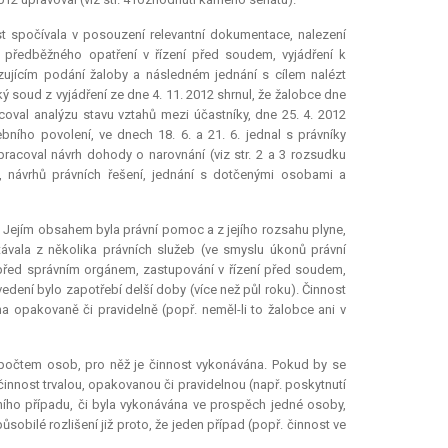
st spočívala v posouzení
relevantní
dokumentace, nalezení
 předběžného opatření v řízení před soudem, vyjádření k
zujícím podání žaloby a následném jednání s cílem nalézt
ý soud z vyjádření ze dne 4. 11. 2012 shrnul, že žalobce dne
coval analýzu stavu vztahů mezi účastníky, dne 25. 4. 2012
ího povolení, ve dnech 18. 6. a 21. 6. jednal s právníky
racoval návrh dohody o narovnání (viz str. 2 a 3 rozsudku
, návrhů právních řešení, jednání s dotčenými osobami a
. Jejím obsahem byla právní pomoc a z jejího rozsahu plyne,
ávala z několika právních služeb (ve smyslu úkonů právní
 před správním orgánem, zastupování v řízení před soudem,
vedení bylo zapotřebí delší doby (více než půl roku). Činnost
a opakovaně či pravidelně (popř. neměl-li to žalobce ani v
 počtem osob, pro něž je činnost vykonávána. Pokud by se
činnost trvalou, opakovanou či pravidelnou (např. poskytnutí
ního případu, či byla vykonávána ve prospěch jedné osoby,
sobilé rozlišení již proto, že jeden případ (popř. činnost ve