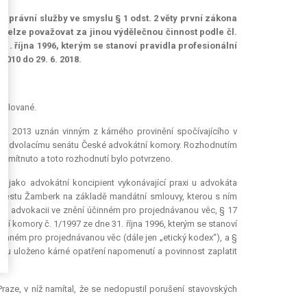
 právní služby ve smyslu § 1 odst. 2 věty první zákona
t nelze považovat za jinou výdělečnou činnost podle čl.
1. října 1996, kterým se stanoví pravidla profesionální
2010 do 29. 6. 2018.
8)
žalované.
. 2013 uznán vinným z kárného provinění spočívajícího v
í k odvolacímu senátu České advokátní komory. Rozhodnutím
zamítnuto a toto rozhodnutí bylo potvrzeno.
že jako advokátní
koncipient
vykonávající praxi u advokáta
y městu Žamberk na základě mandátní smlouvy, kterou s ním
na o advokacii ve znění účinném pro projednávanou věc, § 17
ní komory č. 1/1997 ze dne 31. října 1996, kterým se stanoví
účinném pro projednávanou věc (dále jen „etický kodex“), a §
 mu uloženo kárné opatření napomenutí a povinnost zaplatit
ze, v níž namítal, že se nedopustil porušení stavovských