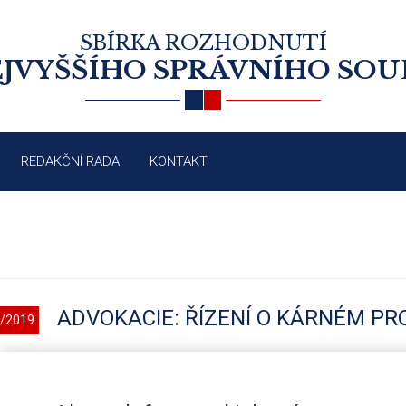
SBÍRKA ROZHODNUTÍ
JVYŠŠÍHO SPRÁVNÍHO SO
REDAKČNÍ RADA
KONTAKT
ADVOKACIE: ŘÍZENÍ O KÁRNÉM PR
/2019
odst. 2 věty první zákona č. 85/1996 Sb., o advokacii