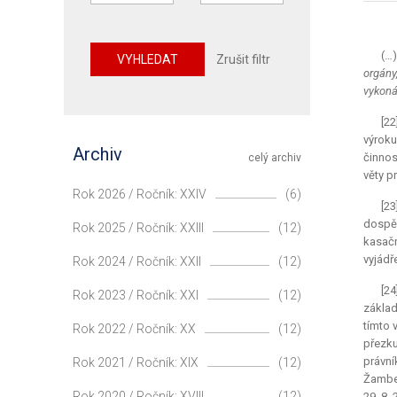
(…)
VYHLEDAT
Zrušit filtr
orgány
vykoná
[22
výroku
Archiv
činnos
celý archiv
věty p
Rok 2026 / Ročník: XXIV
(6)
[2
dospěl
Rok 2025 / Ročník: XXIII
(12)
kasačn
vyjádře
Rok 2024 / Ročník: XXII
(12)
[24
Rok 2023 / Ročník: XXI
(12)
základ
tímto 
Rok 2022 / Ročník: XX
(12)
přezku
právní
Rok 2021 / Ročník: XIX
(12)
Žamber
Rok 2020 / Ročník: XVIII
(12)
29. 8.