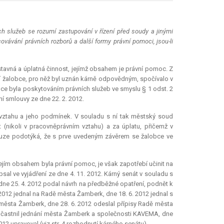
h služeb se rozumí zastupování v řízení před soudy a jinými
covávání právních rozborů a další formy právní pomoci, jsou-li
tavná a úplatná činnost, jejímž obsahem je právní pomoc. Z
í žalobce, pro něž byl uznán kárně odpovědným, spočívalo v
ce byla poskytováním právních služeb ve smyslu § 1 odst. 2
í smlouvy ze dne 22. 2. 2012.
vztahu a jeho podmínek. V souladu s ní tak městský soud
 (nikoli v pracovněprávním vztahu) a za úplatu, přičemž v
pouze podotýká, že s prve uvedeným závěrem se žalobce ve
jejím obsahem byla právní pomoc, je však zapotřebí učinit na
al ve vyjádření ze dne 4. 11. 2012. Kárný senát v souladu s
 dne 25. 4. 2012 podal návrh na předběžné opatření, podnět k
2012 jednal na Radě města Žamberk, dne 18. 6. 2012 jednal s
města Žamberk, dne 28. 6. 2012 odeslal přípisy Radě města
 účastnil jednání města Žamberk a společnosti KAVEMA, dne
012 upravoval (viz str. 4 rozhodnutí kárného senátu).