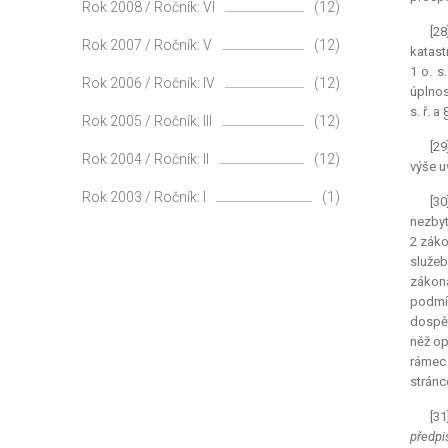
Rok 2008 / Ročník: VI
(12)
[2
Rok 2007 / Ročník: V
(12)
katast
1 o. s
Rok 2006 / Ročník: IV
(12)
úplnos
s. ř. 
Rok 2005 / Ročník: III
(12)
[29
Rok 2004 / Ročník: II
(12)
výše u
Rok 2003 / Ročník: I
(1)
[3
nezbyt
2 záko
služeb
zákona
podmín
dospět
něž op
rámec 
stránce
[31
předpi