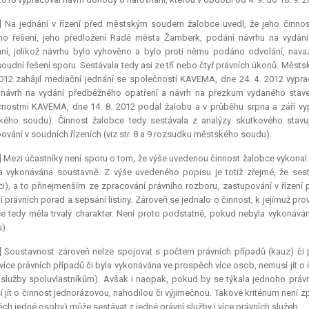
5] Na jednání v řízení před městským soudem žalobce uvedl, že jeho činno
ho řešení, jeho předložení Radě města Žamberk, podání návrhu na vydání
ní, jelikož návrhu bylo vyhověno a bylo proti němu podáno odvolání, nava
udní řešení sporu. Sestávala tedy asi ze tří nebo čtyř právních úkonů. Městsk
2012 zahájil mediační jednání se společností KAVEMA, dne 24. 4. 2012 vypra
návrh na vydání předběžného opatření a návrh na přezkum vydaného stavebn
nostmi KAVEMA, dne 14. 8. 2012 podal žalobu a v průběhu srpna a září vyp
ého soudu). Činnost žalobce tedy sestávala z analýzy skutkového stavu
ování v soudních řízeních (viz str. 8 a 9 rozsudku městského soudu).
] Mezi účastníky není sporu o tom, že výše uvedenou činnost žalobce vykonal
a vykonávána soustavně. Z výše uvedeného popisu je totiž zřejmé, že sest
), a to přinejmenším ze zpracování právního rozboru, zastupování v řízení
í právních porad a sepsání listiny. Zároveň se jednalo o činnost, k jejímuž pro
e tedy měla trvalý charakter. Není proto podstatné, pokud nebyla vykonáván
).
7] Soustavnost zároveň nelze spojovat s počtem právních případů (kauz) či
 více právních případů či byla vykonávána ve prospěch více osob, nemusí jít o 
 služby spoluvlastníkům). Avšak i naopak, pokud by se týkala jednoho práv
 jít o činnost jednorázovou, nahodilou či výjimečnou. Takové kritérium není způ
ch jedné osoby) může sestávat z jedné právní služby i více právních služeb.