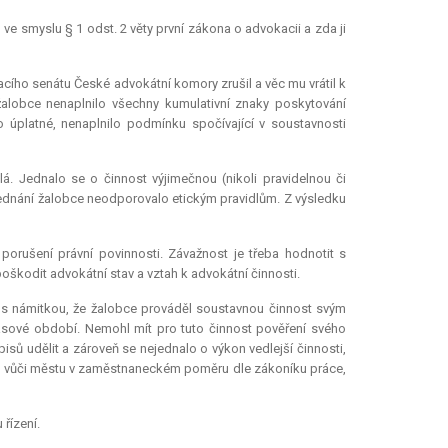
e smyslu § 1 odst. 2 věty první zákona o advokacii a zda ji
ího senátu České advokátní komory zrušil a věc mu vrátil k
alobce nenaplnilo všechny kumulativní znaky poskytování
o úplatné, nenaplnilo podmínku spočívající v soustavnosti
lá. Jednalo se o činnost výjimečnou (nikoli pravidelnou či
 Jednání žalobce neodporovalo etickým pravidlům. Z výsledku
orušení právní povinnosti. Závažnost je třeba hodnotit s
škodit advokátní stav a vztah k advokátní činnosti.
 s námitkou, že žalobce prováděl soustavnou činnost svým
časové období. Nemohl mít pro tuto činnost pověření svého
isů udělit a zároveň se nejednalo o výkon vedlejší činnosti,
byl vůči městu v zaměstnaneckém poměru dle zákoníku práce,
řízení.