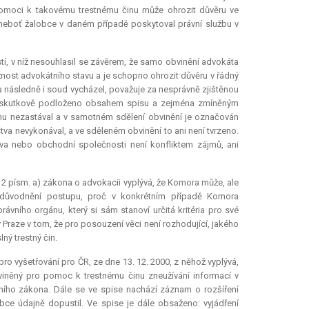
omoci k takovému trestnému činu může ohrozit důvěru ve
 neboť žalobce v daném případě poskytoval právní službu v
í, v níž nesouhlasil se závěrem, že samo obvinění advokáta
žnost advokátního stavu a je schopno ohrozit důvěru v řádný
 a následně i soud vycházel, považuje za nesprávně zjištěnou
ení skutkově podloženo obsahem spisu a zejména zmíněným
ánu nezastával a v samotném sdělení obvinění je označován
tva nevykonával, a ve sděleném obvinění to ani není tvrzeno.
va nebo obchodní společnosti není konfliktem zájmů, ani
 2 písm. a) zákona o advokacii vyplývá, že Komora může, ale
Odůvodnění postupu, proč v konkrétním případě Komora
vního orgánu, který si sám stanoví určitá kritéria pro své
 Praze v tom, že pro posouzení věci není rozhodující, jakého
ný trestný čin.
ro vyšetřování pro ČR, ze dne 13. 12. 2000, z něhož vyplývá,
bviněný pro pomoc k trestnému činu zneužívání informací v
tního zákona. Dále se ve spise nachází záznam o rozšíření
bce údajně dopustil. Ve spise je dále obsaženo: vyjádření