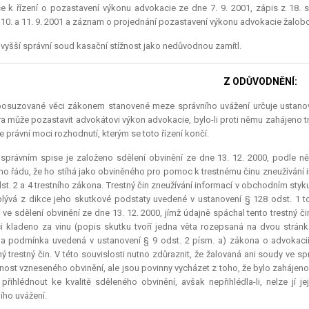
e k řízení o pozastavení výkonu advokacie ze dne 7. 9. 2001, zápis z 18
10. a 11. 9. 2001 a záznam o projednání pozastavení výkonu advokacie žalobci
vyšší správní soud kasační stížnost jako nedůvodnou zamítl.
Z ODŮVODNĚNÍ:
posuzované věci zákonem stanovené meze správního uvážení určuje ustanove
 může pozastavit advokátovi výkon advokacie, bylo-li proti němu zahájeno tres
 právní moci rozhodnutí, kterým se toto řízení končí.
správním spise je založeno sdělení obvinění ze dne 13. 12. 2000, podle ně
ího řádu, že ho stíhá jako obviněného pro pomoc k trestnému činu zneužívání 
st. 2 a 4 trestního zákona. Trestný čin zneužívání informací v obchodním sty
plývá z dikce jeho skutkové podstaty uvedené v ustanovení § 128 odst. 1 t
 ve sdělení obvinění ze dne 13. 12. 2000, jímž údajně spáchal tento trestný či
i kladeno za vinu (popis skutku tvoří jedna věta rozepsaná na dvou strán
a podmínka uvedená v ustanovení § 9 odst. 2 písm. a) zákona o advokacii, n
ý trestný čin. V této souvislosti nutno zdůraznit, že žalovaná ani soudy ve s
ost vzneseného obvinění, ale jsou povinny vycházet z toho, že bylo zahájeno tr
přihlédnout ke kvalitě sděleného obvinění, avšak nepřihlédla-li, nelze jí 
ího uvážení.