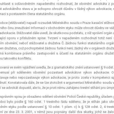
ouhlasit s odůvodněním napadeného rozhodnutí, že obvinění advokáta z p
t advokátního stavu a je schopno ohrozit důvěru v řádný výkon advokacie,
aci s postavením člena statutárního orgánu.
obce (stěžovatel) napadl rozsudek Městského soudu v Praze kasační stížnost
tného činu zneužívání informací v obchodním styku může ohrozit důvěru ve vá
advokacie. Stěžovatel dále uvedl, že skutkovou podstatu, z níž správní orgán
jící oporu v příslušném spise. Tvrzení v napadeném rozhodnutí totiž n
ím obvinění, neboť stěžovatel u družstva Č. žádnou funkci statutárního org
len družstva, což pochopitelně žádnou funkcí není; žádný vliv v orgánech družs
á kombinace právního zastupování s účastí na statutárním orgánu družst
u takového konfliktu.
ovaná ve svém vyjádření uvedla, že z gramatického znění ustanovení § 9 odst.
nemusí při sděleném obvinění pozastavit advokátovi výkon advokacie. 
avuje nebo nepozastavuje výkon advokacie, je proto zcela v kompetenci sprá
nutí. Konstatovala dále, že se lze ztotožnit s argumentací Městského soudu v
í se advokát dopustil, ale to, že je proti němu zahájeno trestní stíhání pro úmysl
správním spisu je obsaženo sdělení obvinění Policií České republiky, úřadem p
obci bylo podle § 160 odst. 1 trestního řádu sděleno, že je stíhán jako o
ním styku podle ustanovení § 10 odst. 1 písm. c) k § 128 odst. 2, 4 tres
ní ze dne 23. 3. 2001, v němž jsou popsány další dva skutky, jichž se žalo