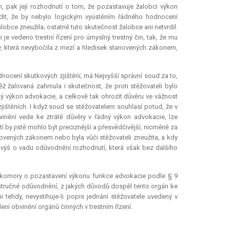
čin, pak její rozhodnutí o tom, že pozastavuje žalobci výkon
it, že by nebylo logickým vyústěním řádného hodnocení
alobce zneužila; ostatně tuto skutečnost žalobce ani netvrdil.
 je vedeno trestní řízení pro úmyslný trestný čin, tak, že mu
 která nevybočila z mezí a hledisek stanovených zákonem,
nocení skutkových zjištění, má Nejvyšší správní soud za to,
žalovaná zahrnula i skutečnost, že proti stěžovateli bylo
dný výkon advokacie, a celkově tak ohrozit důvěru ve vážnost
jištěních. I když soud se stěžovatelem souhlasí potud, že v
nění vede ke ztrátě důvěry v řádný výkon advokacie, lze
 by jistě mohlo být preciznější a přesvědčivější, nicméně za
novených zákonem nebo byla vůči stěžovateli zneužita, a kdy
ejvýš o vadu odůvodnění rozhodnutí, která však bez dalšího
ní komory o pozastavení výkonu funkce advokacie podle § 9
ň stručné odůvodnění, z jakých důvodů dospěl tento orgán ke
tehdy, nevystihuje-li popis jednání stěžovatele uvedený v
 obvinění orgánů činných v trestním řízení.