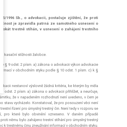
/1996 Sb., o advokacii, postačuje zjištění, že proti
utečnost je zpravidla patrná ze samotného usnesení o
dvokát trestně stíhán, v usnesení o zahájení trestního
o kasační stížnosti žalobce.
le § 9 odst. 2 písm. a) zákona o advokacii výkon advokacie
formací v obchodním styku podle § 10 odst. 1 písm. c) k §
kacii nestanoví výslovně žádná kritéria, ke kterým by měla
odst. 2 písm. a) zákona o advokacii přihlížet, a neurčuje,
ámitku, že v napadeném rozhodnutí není uvedeno, v čem je
ho stavu vycházelo. Konstatoval, že pro posouzení věci není
trestní řízení pro úmyslný trestný čin. Není tedy v rozporu se
í, pro které bylo obvinění vzneseno. V daném případě
proti němu bylo zahájeno trestní stíhání pro úmyslný trestný
oc k trestnému činu zneužívání informací v obchodním styku.