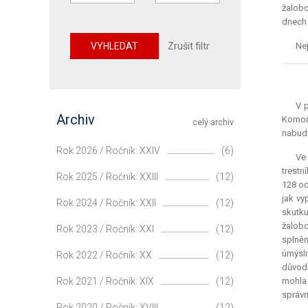
žalobc
dnech 
VYHLEDAT
Zrušit filtr
Nej
V 
Archiv
Komora
celý archiv
nabude
Rok 2026 / Ročník: XXIV
(6)
Ve 
trestn
Rok 2025 / Ročník: XXIII
(12)
128 od
jak vy
Rok 2024 / Ročník: XXII
(12)
skutku
žalobc
Rok 2023 / Ročník: XXI
(12)
splněn
úmysln
Rok 2022 / Ročník: XX
(12)
důvodn
Rok 2021 / Ročník: XIX
(12)
mohla 
správn
Rok 2020 / Ročník: XVIII
(12)