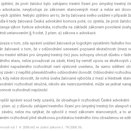
zjištění, že proti žalobci bylo zahájeno trestní řízení pro úmyslný trestný 
e advokacie, nevybočuje ze zákonem stanovených mezí a nelze ani dovod
vých zjištění. Nebylo zjištěno ani to, že by žalovaná svého uvážení v případě ž
la-li tedy žalovaná Česká advokátní komora poté, co zjistila, že proti žalobci
avuje výkon funkce advokáta, rozhodla na základě zákonem povolené úvahy,
tně ustanovením § 9 odst. 2 písm. a) zákona o advokacii.
 úvaze o tom, zda správní uvážení žalované je logickým vyústěním řádného hod
ěr žalované o tom, že v odůvodnění usnesení popsané skutečnosti (mezi něž 
no trestní stíhání pro úmyslný trestný čin) jsou schopny ohrozit důvěru v řá
tního stavu, nelze považovat za závěr, který by neměl oporu ve skutkových z
nění napadeného rozhodnutí není výslovně uvedeno, že samo sdělení obvi
ý závěr i z nepříliš přesvědčivého odůvodnění dovodit. Odůvodnění rozhodnutí
e, kdy nelze dovodit, že volná úvaha žalované vybočila z mezí a hledisek sta
vodnění rozhodnutí stručné, nikoliv ale nesrozumitelné, může se jednat nan
nnost rozhodnutí nepůsobí.
vyšší správní soud tedy uzavírá, že obsahuje-li rozhodnutí České advokát
2 písm. a) z důvodu zahájení trestního řízení pro úmyslný trestný čin alespo
závěru, nelze mu vytýkat, že vybočil z mezí zákonem stanovených, a to ani 
ném rozhodnutí plně skutkovou podstatou trestného činu obsaženou ve sdělení
inností od 1. 4. 2006 též ve znění zákona č. 79/2006 Sb.