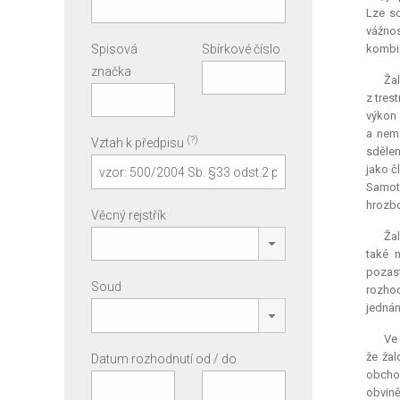
Lze s
vážnos
Spisová
Sbírkové číslo
kombin
značka
Žal
z tres
výkon 
a nema
(?)
Vztah k předpisu
sdělen
jako č
Samotn
hrozbo
Věcný rejstřík
Žal
také 
pozast
Soud
rozhod
jednán
Ve 
že žal
Datum rozhodnutí od / do
obchod
obvině