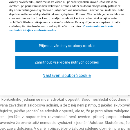
Vážený návštěvníku, snažíme se ze všech sil přinášet vysokou úroveň uživatelského
komfortu při používání našich webových stránek. Mezi základní předpoklady patří např.
*)
odst. 2 písm. a) zákona č. 85/1996 Sb., o advokacii
aby správně fungovalo vyhledávání, abychom vás neobtěžovali nevhodnou reklamou nebo
abychom měli dostatek podnětů, jak web vylepšovat. Proto od Vás potřebujeme souhlas se
pozastavení výkonu advokacie podle § 9 odst. 2 písm. a) zákona č. 85
zpracováním souborů cookies, tj. malých souborů, které se dočasně ukládají ve vašem
prohlížeči. Předem děkujeme za udělení souhlasu. Data využijeme ke zlepšování našich
átovi bylo zahájeno trestní stíhání pro úmyslný trestný čin. Tato sk
služeb a přizpůsobení obsahu webu přímo Vám na míru.
Oznámení o ochraně
ení trestního stíhání. Není na závadu, pokud je skutek, pro nějž je a
osobních údajů a souborů cookie
ní popsán jinak než v rozhodnutí o pozastavení výkonu advokacie.
 rozsudku Nejvyššího správního soudu ze dne 9. 2. 2005, čj. 4 As 41/2003-72)
Přijmout všechny soubory cookie
UDr. Radim V. proti České advokátní komoře o pozastavení výkonu advokacie, 
Zamítnout vše kromě nutných cookies
ká advokátní komora rozhodnutím ze dne 10. 9. 2001 pozastavila žalobci pod
vomocného skončení trestního řízení vedeného pro trestný čin zneužívání in
Nastavení souborů cookie
st. 2, 4 trestního zákona.
tský soud v Praze rozsudkem ze dne 24. 6. 2003 žalobu zamítl. Zákon o advo
advokátní komora při rozhodování o pozastavení výkonu advokacie podle § 9 
 konkrétního jednání se musí advokát dopustit. Soud neshledal důvodnou n
vána závadnost žalobcova jednání, a že z něj není patrno, z jakého skutkové
ující to, jakého jednání se advokát dopustil, ale to, že je proti němu zahájeno 
em, jestliže v napadeném rozhodnutí není uveden přesný popis jednán
avenstvo žalované totiž nemuselo vycházet z jednání žalobce. Skutečnost, že 
e pak zcela doložena. V daném případě bylo žalobci sděleno obvinění pro pom