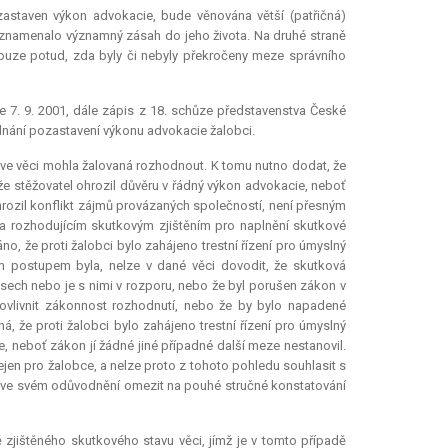
astaven výkon advokacie, bude věnována větší (patřičná)
 znamenalo významný zásah do jeho života. Na druhé straně
uze potud, zda byly či nebyly překročeny meze správního
 7. 9. 2001, dále zápis z 18. schůze představenstva České
dnání pozastavení výkonu advokacie žalobci.
 ve věci mohla žalovaná rozhodnout. K tomu nutno dodat, že
 že stěžovatel ohrozil důvěru v řádný výkon advokacie, neboť
hrozil konflikt zájmů provázaných společností, není přesným
 a rozhodujícím skutkovým zjištěním pro naplnění skutkové
o, že proti žalobci bylo zahájeno trestní řízení pro úmyslný
m postupem byla, nelze v dané věci dovodit, že skutková
sech nebo je s nimi v rozporu, nebo že byl porušen zákon v
vlivnit zákonnost rozhodnutí, nebo že by bylo napadené
á, že proti žalobci bylo zahájeno trestní řízení pro úmyslný
ie, neboť zákon jí žádné jiné případné další meze nestanovil.
jen pro žalobce, a nelze proto z tohoto pohledu souhlasit s
e ve svém odůvodnění omezit na pouhé stručné konstatování
ě zjištěného skutkového stavu věci, jímž je v tomto případě