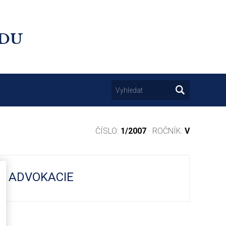
UDU
ČÍSLO:
1/2007
· ROČNÍK:
V
U ADVOKACIE