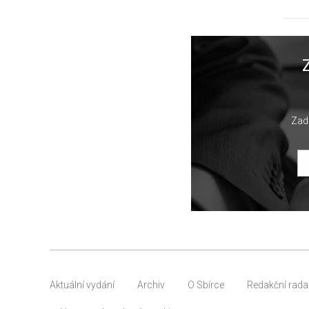
Zade
Aktuální vydání
Archiv
O Sbírce
Redakční rada