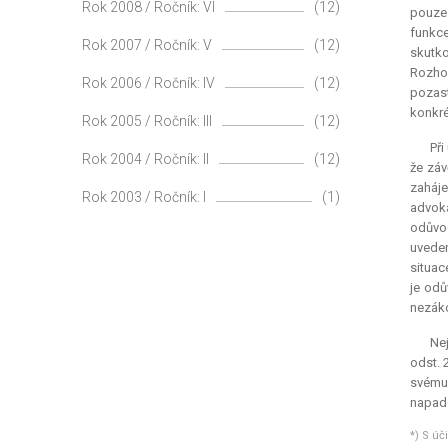
Rok 2008 / Ročník: VI
(12)
pouze 
funkc
Rok 2007 / Ročník: V
(12)
skutko
Rozhod
Rok 2006 / Ročník: IV
(12)
pozast
konkré
Rok 2005 / Ročník: III
(12)
Při
Rok 2004 / Ročník: II
(12)
že záv
zaháje
Rok 2003 / Ročník: I
(1)
advoká
odůvod
uveden
situac
je odů
nezáko
Nej
odst. 
svému 
napade
*) S úč