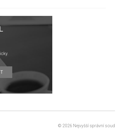
L
icky.
IT
© 2026 Nejvyšší správní soud