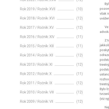
By
pozorn
Rok 2019 / Ročník: XVII
(10)
však n
Rok 2018 / Ročník: XVI
(12)
uvážen
Ve 
Rok 2017 / Ročník: XV
(12)
advoká
Rok 2016 / Ročník: XIV
(11)
Z t
jakkol
Rok 2015 / Ročník: XIII
(11)
poskyt
odraze
Rok 2014 / Ročník: XII
(12)
podsta
Rok 2013 / Ročník: XI
(12)
trestn
podsta
Rok 2012 / Ročník: X
(11)
ustan
rozhod
Rok 2011 / Ročník: IX
(12)
trestn
Bylo b
Rok 2010 / Ročník: VIII
(12)
tvrzen
(viz vy
Rok 2009 / Ročník: VII
(12)
Nej