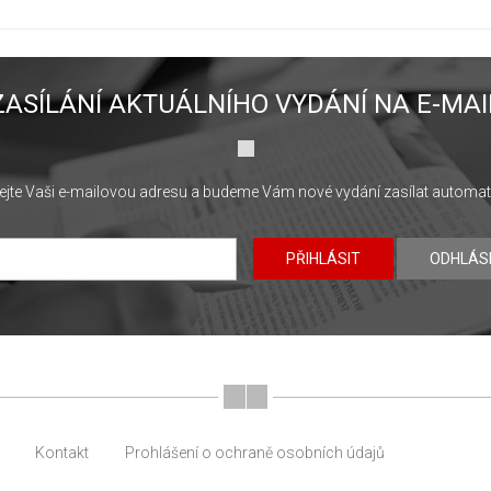
ZASÍLÁNÍ AKTUÁLNÍHO VYDÁNÍ NA E-MAI
jte Vaši e-mailovou adresu a budeme Vám nové vydání zasílat automat
PŘIHLÁSIT
ODHLÁS
Kontakt
Prohlášení o ochraně osobních údajů