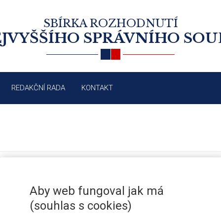
SBÍRKA ROZHODNUTÍ
JVYŠŠÍHO SPRÁVNÍHO SO
REDAKČNÍ RADA
KONTAKT
ADVOKACIE: POZASTAVENÍ VÝKON
/2007
Aby web fungoval jak má
(souhlas s cookies)
3/2005