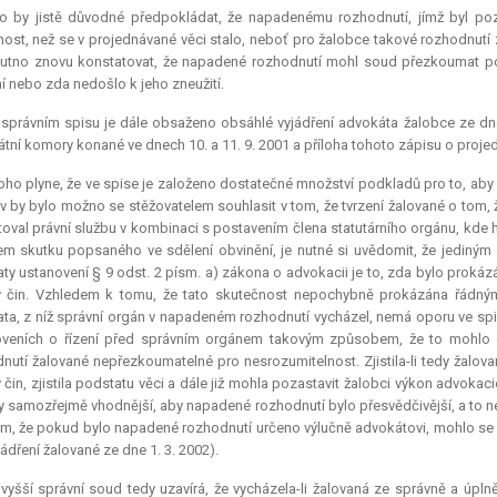
lo by jistě důvodné předpokládat, že napadenému rozhodnutí, jímž byl poz
ost, než se v projednávané věci stalo, neboť pro žalobce takové rozhodnutí
utno znovu konstatovat, že napadené rozhodnutí mohl soud přezkoumat po
í nebo zda nedošlo k jeho zneužití.
správním spisu je dále obsaženo obsáhlé vyjádření advokáta žalobce ze dne
tní komory konané ve dnech 10. a 11. 9. 2001 a příloha tohoto zápisu o proje
oho plyne, že ve spise je založeno dostatečné množství podkladů pro to, aby
iv by bylo možno se stěžovatelem souhlasit v tom, že tvrzení žalované o tom,
oval právní službu v kombinaci s postavením člena statutárního orgánu, kde 
m skutku popsaného ve sdělení obvinění, je nutné si uvědomit, že jediným
ty ustanovení § 9 odst. 2 písm. a) zákona o advokacii je to, zda bylo prokázán
ý čin. Vzhledem k tomu, že tato skutečnost nepochybně prokázána řádný
ta, z níž správní orgán v napadeném rozhodnutí vycházel, nemá oporu ve spi
oveních o řízení před správním orgánem takovým způsobem, že to mohlo o
nutí žalované nepřezkoumatelné pro nesrozumitelnost. Zjistila-li tedy žalovan
ý čin, zjistila podstatu věci a dále již mohla pozastavit žalobci výkon advokac
y samozřejmě vhodnější, aby napadené rozhodnutí bylo přesvědčivější, a to ne
ím, že pokud bylo napadené rozhodnutí určeno výlučně advokátovi, mohlo s
jádření žalované ze dne 1. 3. 2002).
vyšší správní soud tedy uzavírá, že vycházela-li žalovaná ze správně a úpln