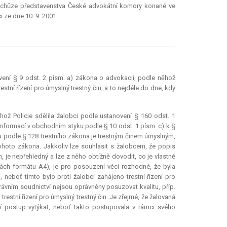
. schůze představenstva České advokátní komory konané ve
 ze dne 10. 9. 2001.
ní § 9 odst. 2 písm. a) zákona o advokacii, podle něhož
tní řízení pro úmyslný trestný čin, a to nejdéle do dne, kdy
hož Policie sdělila žalobci podle ustanovení § 160 odst. 1
informací v obchodním styku podle § 10 odst. 1 písm. c) k §
ku podle § 128 trestního zákona je trestným činem úmyslným,
ohoto zákona. Jakkoliv lze souhlasit s žalobcem, že popis
n, je nepřehledný a lze z něho obtížně dovodit, co je vlastně
kách formátu A4), je pro posouzení věci rozhodné, že byla
eboť tímto bylo proti žalobci zahájeno trestní řízení pro
právním soudnictví nejsou oprávněny posuzovat kvalitu, příp.
estní řízení pro úmyslný trestný čin. Je zřejmé, že žalovaná
její postup vytýkat, neboť takto postupovala v rámci svého