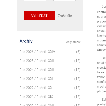
Ža
kontro
VYHLEDAT
Zrušit filtr
sporec
pracov
vystav
advoká
klient
Archiv
argume
celý archiv
námitk
Úmluvo
Rok 2026 / Ročník: XXIV
(6)
Dál
Rok 2025 / Ročník: XXIII
(12)
soud t
sice ž
Rok 2024 / Ročník: XXII
(12)
to sam
zákone
Rok 2023 / Ročník: XXI
(12)
namítl
mechan
Rok 2022 / Ročník: XX
(12)
jak či
Rok 2021 / Ročník: XIX
(12)
Žal
poskyt
Rok 2020 / Ročník: XVIII
(12)