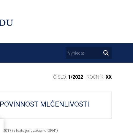
UDU
ČÍSLO:
1/2022
· ROČNÍK:
XX
 POVINNOST MLČENLIVOSTI
. 2017 (v textu jen „zákon o DPH“)