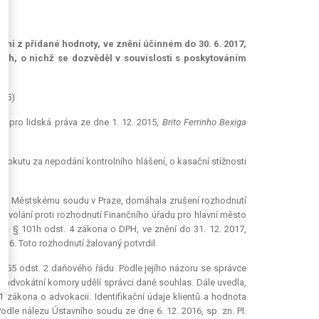
ani z přidané hodnoty, ve znění účinném do 30. 6. 2017,
ch, o nichž se dozvěděl v souvislosti s poskytováním
-35)
 pro lidská práva ze dne 1. 12. 2015,
Brito Ferrinho Bexiga
o pokutu za nepodání kontrolního hlášení, o kasační stížnosti
ou Městskému soudu v Praze, domáhala zrušení rozhodnutí
 odvolání proti rozhodnutí Finančního úřadu pro hlavní město
ní s § 101h odst. 4 zákona o DPH, ve znění do 31. 12. 2017,
16. Toto rozhodnutí žalovaný potvrdil.
 255 odst. 2 daňového řádu. Podle jejího názoru se správce
advokátní komory udělí správci daně souhlas. Dále uvedla,
1 zákona o advokacii. Identifikační údaje klientů a hodnota
odle nálezu Ústavního soudu ze dne 6. 12. 2016, sp. zn. Pl.