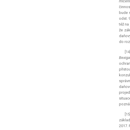
mlčenl
činnos
bude s
odst. 
též na
že zák
daňový
do roz
[14
Bexiga
ochran
přisto
konzul
správn
daňové
projed
situac
poznám
[15
základ
2017. 