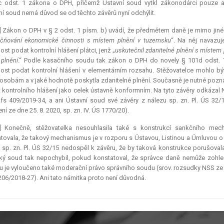
 odst. 1 zákona o DPH, přičemž Ústavní soud vytkl zákonodárci pouze abs
í soud nemá důvod se od těchto závěrů nyní odchýlit.
] Zákon o DPH v § 2 odst. 1 písm. b) uvádí, že předmětem daně je mimo jiné
čňování ekonomické činnosti s místem plnění v tuzemsku
“. Na něj navazu
ost podat kontrolní hlášení plátci, jenž „
uskutečnil zdanitelné plnění s místem
 plnění
.“ Podle kasačního soudu tak zákon o DPH do novely § 101d odst. 
ost podat kontrolní hlášení v elementárním rozsahu. Stěžovatelce mohlo b
osobám a v jaké hodnotě poskytla zdanitelné plnění. Současně je nutné poznam
ut kontrolního hlášení jako celek ústavně konformním. Na tyto závěry odkázal N
Afs 409/2019-34, a ani Ústavní soud své závěry z nálezu sp. zn. Pl. ÚS 32/1
ní ze dne 25. 8. 2020, sp. zn. IV. ÚS 1770/20).
7] Konečně, stěžovatelka nesouhlasila také s konstrukcí sankčního mec
tovala, že takový mechanismus je v rozporu s Ústavou, Listinou a Úmluvou o
 sp. zn. Pl. ÚS 32/15 nedospěl k závěru, že by taková konstrukce porušoval
ý soud tak nepochybil, pokud konstatoval, že správce daně nemůže zohledn
 je vyloučeno také
moderační právo
správního soudu (srov. rozsudky NSS ze dn
206/2018-27). Ani tato námitka proto není důvodná.