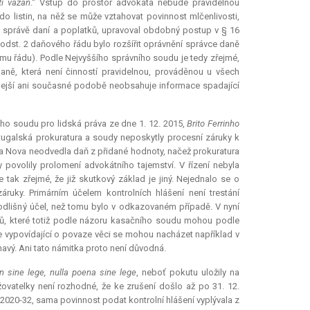
ti vázán
.“ Vstup do prostor advokáta nebude pravidelnou
o listin, na něž se může vztahovat povinnost mlčenlivosti,
o správě daní a poplatků, upravoval obdobný postup v § 16
odst. 2 daňového řádu bylo rozšířit oprávnění správce daně
vému řádu). Podle Nejvyššího správního soudu je tedy zřejmé,
aně, která není činností pravidelnou, prováděnou u všech
hdejší ani současné podobě neobsahuje informace spadající
ho soudu pro lidská práva ze dne 1. 12. 2015,
Brito Ferrinho
tugalská prokuratura a soudy neposkytly procesní záruky k
illa Nova neodvedla daň z přidané hodnoty, načež prokuratura
povolily prolomení advokátního tajemství. V řízení nebyla
ak zřejmé, že již skutkový základ je jiný. Nejednalo se o
záruky. Primárním účelem kontrolních hlášení není trestání
odlišný účel, než tomu bylo v odkazovaném případě. V nyní
tů, které totiž podle názoru kasačního soudu mohou podle
ace vypovídající o povaze věci se mohou nacházet například v
avý. Ani tato námitka proto není důvodná.
n sine lege
,
nulla poena sine lege
, neboť pokutu uložily na
ovatelky není rozhodné, že ke zrušení došlo až po 31. 12.
/2020-32, sama povinnost podat kontrolní hlášení vyplývala z