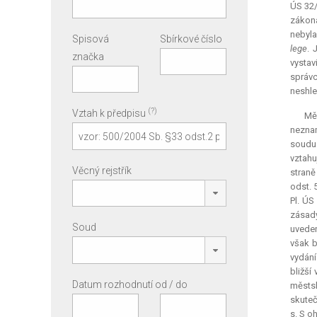
ÚS 32/
zákona
nebyla
Spisová
Sbírkové číslo
lege
. 
značka
vystav
správ
neshle
(?)
Vztah k předpisu
Mě
neznam
soudu 
vztahu
Věcný rejstřík
straně
odst. 
Pl. ÚS
zása
Soud
uveden
však b
vydání
bližší
Datum rozhodnutí od / do
městsk
skute
s. S o