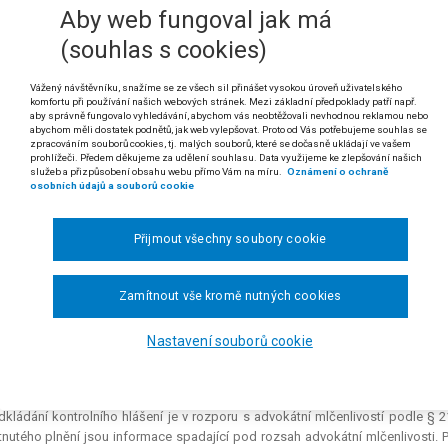
Aby web fungoval jak má
 odst. 1 a 5 zákona č. 85/1996 Sb., o advokacii
(souhlas s cookies)
vinnost podat kontrolní hlášení podle § 101c zákona č. 235/2004 Sb., o d
v rozporu s povinností advokáta zachovávat mlčenlivost o skutečnoste
Vážený návštěvníku, snažíme se ze všech sil přinášet vysokou úroveň uživatelského
ch služeb (§ 21 odst. 1 a 5 zákona č. 85/1996 Sb., o advokacii).
komfortu při používání našich webových stránek. Mezi základní předpoklady patří např.
aby správně fungovalo vyhledávání, abychom vás neobtěžovali nevhodnou reklamou nebo
abychom měli dostatek podnětů, jak web vylepšovat. Proto od Vás potřebujeme souhlas se
 rozsudku Nejvyššího správního soudu ze dne 20. 10. 2021, čj. 1 Afs 423/2020
zpracováním souborů cookies, tj. malých souborů, které se dočasně ukládají ve vašem
prohlížeči. Předem děkujeme za udělení souhlasu. Data využijeme ke zlepšování našich
dikatura:
nález Ústavního soudu č. 40/2017 Sb.; rozsudek Evropského soudu
služeb a přizpůsobení obsahu webu přímo Vám na míru.
Oznámení o ochraně
osobních údajů a souborů cookie
Nova proti Portugalsku
(stížnost č. 69436/10).
RK Partners s.r.o. advokátní kancelář proti Odvolacímu finančnímu ředitelství 
Přijmout všechny soubory cookie
yně.
lobkyně se žalobou podanou u Krajského soudu v Brně, následně postoupen
Zamítnout vše kromě nutných cookies
ného Odvolacího finančního ředitelství ze dne 7. 9. 2017. Tím žalovaný zamítl
ze dne 6. 4. 2017, jímž byla žalobci podle § 101h odst. 1 písm. d) ve spoje
Nastavení souborů cookie
a pokuta ve výši 50 000 Kč za nepodání kontrolního hlášení za období leden 20
obkyně namítla, že žalovaný se nedostatečně vypořádal s námitkou aplikace
ůže s obsahem kontrolního hlášení seznámit teprve poté, co zástupce České 
dkládání kontrolního hlášení je v rozporu s advokátní mlčenlivostí podle § 2
nutého plnění jsou informace spadající pod rozsah advokátní mlčenlivosti. P