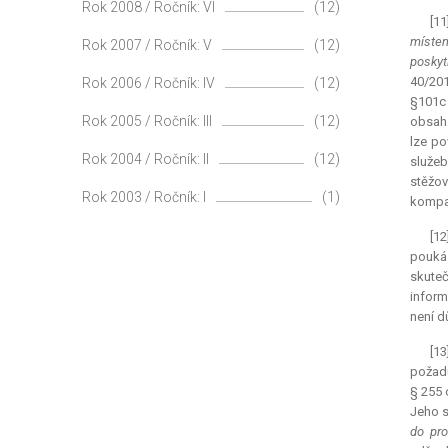
Rok 2008 / Ročník: VI
(12)
[11
místem
Rok 2007 / Ročník: V
(12)
poskyt
40/201
Rok 2006 / Ročník: IV
(12)
§101c 
Rok 2005 / Ročník: III
(12)
obsah 
lze po
Rok 2004 / Ročník: II
(12)
služeb
stěžov
Rok 2003 / Ročník: I
(1)
kompar
[1
poukáz
skuteč
inform
není d
[1
požadu
§ 255 
Jeho s
do pro