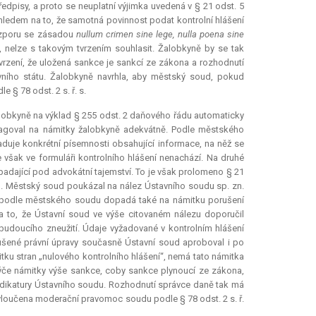
edpisy, a proto se neuplatní výjimka uvedená v § 21 odst. 5
hledem na to, že samotná povinnost podat kontrolní hlášení
rozporu se zásadou
nullum crimen sine lege
,
nulla poena sine
í“, nelze s takovým tvrzením souhlasit. Žalobkyně by se tak
vrzení, že uložená sankce je sankcí ze zákona a rozhodnutí
vního státu. Žalobkyně navrhla, aby městský soud, pokud
§ 78 odst. 2 s. ř. s.
obkyně na výklad § 255 odst. 2 daňového řádu automaticky
eagoval na námitky žalobkyně adekvátně. Podle městského
duje konkrétní písemnosti obsahující informace, na něž se
e však ve formuláři kontrolního hlášení nenachází. Na druhé
padající pod advokátní tajemství. To je však prolomeno § 21
l. Městský soud poukázal na nález Ústavního soudu sp. zn.
ávěr podle městského soudu dopadá také na námitku porušení
 to, že Ústavní soud ve výše citovaném nálezu doporučil
budoucího zneužití. Údaje vyžadované v kontrolním hlášení
rušené právní úpravy současně Ústavní soud aproboval i po
tku stran „nulového kontrolního hlášení“, nemá tato námitka
 týče námitky výše sankce, coby sankce plynoucí ze zákona,
judikatury Ústavního soudu. Rozhodnutí správce daně tak má
 vyloučena moderační pravomoc soudu podle § 78 odst. 2 s. ř.