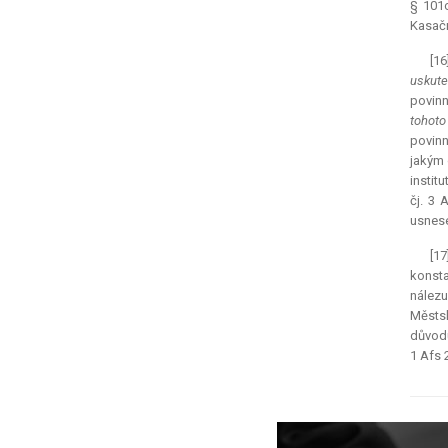
§ 101c
Kasačn
[16
uskute
povinn
tohoto
povinn
jakým 
instit
čj. 3 
usnese
[1
konsta
nálezu
Městsk
důvodu
1 Afs 