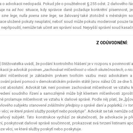
 o advokacii nedopadá. Pokud jde o použitelnost § 255 odst. 2 daňového řá
uje na
ad hoc
situace, kdy správce daně požaduje konkrétní písemnost, j
 sine lege
,
nulla poena sine lege
, se žalovaný také ztotožnil s městským s
ce uložené pokuty neuplatní, neboť soud může pokutu moderovat pouze tak, j
 nepřipouští, nemůže tak učinit ani správní soud. Nejvyšší správní soud kasační
Z ODŮVODNĚNÍ:
] Stěžovatelka uvádí, že podání kontrolního hlášení je v rozporu s povinnost
kacii je advokát povinen „
zachovávat mlčenlivost o všech skutečnostech, o nic
átní mlčenlivost je základním prvkem tvořícím vazbu mezi advokátem a 
ování právní pomoci v demokratickém právním státě (srov. nález ÚS ze dne 5. 3
ost absolutní. Advokát tak není povinen zachovávat mlčenlivost ve vzta
vedení soudního řízení a samozřejmě může být klientem mlčenlivosti zproš
ně prolamuje mlčenlivost ve vztahu k daňové správě. Podle něj platí, že „[p]
ov
aňového subjektu stanovené zvláštními předpisy o správě daní a poplatků; i v t
 věci, ve které právní služby poskytl nebo poskytuje
“. Advokát se tak nemůže od
aňový subjekt. Tato konstrukce vychází ze skutečnosti, že advokacie je 
ní, poskytovat daňové správě součinnost, prokazovat svá tvrzení listinami ap
ze věci, ve které služby poskytl nebo poskytuje.