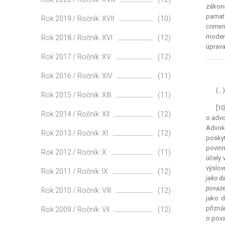
zákona
pamat
Rok 2019 / Ročník: XVII
(10)
crimen
modera
Rok 2018 / Ročník: XVI
(12)
úprava
Rok 2017 / Ročník: XV
(12)
Rok 2016 / Ročník: XIV
(11)
(…)
Rok 2015 / Ročník: XIII
(11)
[10
Rok 2014 / Ročník: XII
(12)
o advo
Advok
Rok 2013 / Ročník: XI
(12)
poskyt
povinn
Rok 2012 / Ročník: X
(11)
účely 
výslov
Rok 2011 / Ročník: IX
(12)
jako d
povaze
Rok 2010 / Ročník: VIII
(12)
jako d
přizná
Rok 2009 / Ročník: VII
(12)
o pova