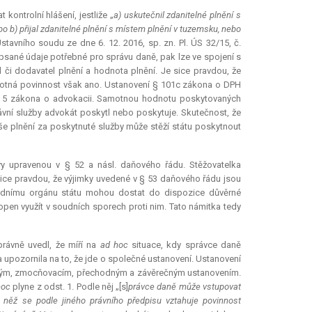
kontrolní hlášení, jestliže „
a) uskutečnil zdanitelné plnění s
o b) přijal zdanitelné plnění s místem plnění v tuzemsku, nebo
stavního soudu ze dne 6. 12. 2016, sp. zn. Pl. ÚS 32/15, č.
epsané údaje potřebné pro správu daně, pak lze ve spojení s
či dodavatel plnění a hodnota plnění. Je sice pravdou, že
motná povinnost však ano. Ustanovení § 101c zákona o DPH
t. 5 zákona o advokacii. Samotnou hodnotu poskytovaných
rávní služby advokát poskytl nebo poskytuje. Skutečnost, že
še plnění za poskytnuté služby může stěží státu poskytnout
vy upravenou v § 52 a násl. daňového řádu. Stěžovatelka
 sice pravdou, že výjimky uvedené v § 53 daňového řádu jsou
třednímu orgánu státu mohou dostat do dispozice důvěrné
open využít v soudních sporech proti nim. Tato námitka tedy
rávně uvedl, že míří na
ad hoc
situace, kdy správce daně
 upozornila na to, že jde o společné ustanovení. Ustanovení
čným, zmocňovacím, přechodným a závěrečným ustanovením.
hoc
plyne z odst. 1. Podle něj „[s]
právce daně může vstupovat
 něž se podle jiného právního předpisu vztahuje povinnost