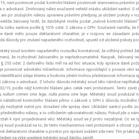
15, není povinnost podat kontrolní hlášení povinností stanovenou právními př
 o advokacii. Zmiňovaný nález současně neřešil otázku ukládání sankcí. S o
 ani po zrušujícím nálezu upravena právními předpisy, je uložení pokuty v 
Jestliže žalovaný tvrdil, že žalobkyně mohla podat „nulové kontrolní hlášen
ila riziku sankce podle § 101h odst. 2 zákona o DPH. Současně namítla, že t
ce daně mělo pouze
deklaratorní
charakter, je v rozporu se zásadami prá
dá důvody pro zrušení napadeného rozhodnutí, upustil od uložené pokuty podle 
stský soud úvodem napadeného rozsudku konstatoval, že odlišný pohled žal
ená, že rozhodnutí žalovaného je nepřezkoumatelné. Naopak, žalovaný r
§ 255 odst. 2 daňového řádu míří na
ad hoc
situace, kdy správce daně poža
je povinnost advokátní mlčenlivosti. Informace vypovídající o povaze věci s
 identifikační údaje klienta a hodnota plnění mohou představovat informace s
5 zákona o advokacii. Z tohoto důvodu městský soud této námitce nepřitaka
 32/15, podle nějž kontrolní hlášení jako celek není protiústavní. Tento z
dy
nullum crimen sine lege
,
nulla poena sine lege
. Městský soud poukázal na
í náležitostí kontrolního hlášení přímo v zákoně o DPH z důvodu možného 
yly nezbytně nutné pro dosažení cíle správy daní. Ukládání sankcí podle z
 předmětného nálezu, a to odložením vykonatelnosti nálezu. Pokud jde o námi
 vztah k nyní projednávané věci. Městský soud se jí proto nezabýval. Co se
ý soud poukázal na to, že tento mechanismus není protiústavní a citoval z 
čně
deklaratorní
charakter a prostor pro správní uvážení zde není. Tím je také
hledem na výše uvedené městský soud žalobu zamítl.