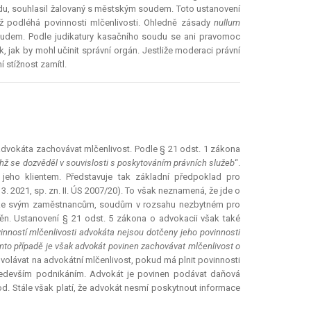
du, souhlasil žalovaný s městským soudem. Toto ustanovení
ež podléhá povinnosti mlčenlivosti. Ohledně zásady
nullum
oudem. Podle judikatury kasačního soudu se ani pravomoc
ak by mohl učinit správní orgán. Jestliže moderaci právní
 stížnost zamítl.
í advokáta zachovávat mlčenlivost. Podle § 21 odst. 1 zákona
hž se dozvěděl v souvislosti s poskytováním právních služeb
“.
jeho klientem. Představuje tak základní předpoklad pro
. 2021, sp. zn. II. ÚS 2007/20). To však neznamená, že jde o
hu ke svým zaměstnancům, soudům v rozsahu nezbytném pro
těn. Ustanovení § 21 odst. 5 zákona o advokacii však také
inností mlčenlivosti advokáta nejsou dotčeny jeho povinnosti
omto případě je však advokát povinen zachovávat mlčenlivost o
volávat na advokátní mlčenlivost, pokud má plnit povinnosti
především podnikáním. Advokát je povinen podávat daňová
od. Stále však platí, že advokát nesmí poskytnout informace