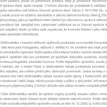
ivosti poradce, pouze za přítomnosti poradce, který je povinností mlčenlivos
tí správce daně, spíše naopak. Z tohoto důvodu ani požadavek k nahlížení d
píše nahodilou než běžnou činností správce daně. Zákon č. 337/1992 Sb., 
9, avšak pouze ve vztahu k advokátům a výkonu daňové kontroly. Cílem § 255 
 jiné postupy, jako je například místní šetření (viz důvodovou zprávu k daňo
onodárce tak zamýšlel toto ustanovení vztáhnout na tu činnost správce d
ch subjektů. Nadto je třeba opět zopakovat, že kontrolní hlášení v jeho te
sahu advokátní mlčenlivosti.
] Stěžovatelka v kasační stížnosti opětovně poukázala na rozsudek Evropské
 Villa Nova proti Portugalsku
,
stížnost č. 69436/10. Ve zmíněné věci však por
ě advokátního tajemství. Stěžovatelka Sílvia Maria De Brito Ferrinho Bexita V
upila k vyšetření věci pro podezření ze spáchání daňového podvodu. Soudy 
tována portugalská advokátní komora. Podle Nejvyššího správního soudu je t
í trestání, ale o trestní řízení a stěžovatelce nebyly poskytnuty procesní 
ho subjektu, ale ověření plnění jeho daňových povinností. Jedná se tedy o 
návané věci také stěžovatelka nebyla nucena vydat výpisy z bankovních úč
e obsahovat i další údaje, nikoliv pouze údaje o plátci a výši plnění. Inform
ce pro příjemce platby. Z tohoto důvodu není odkaz na tento rozsudek přiléh
] Dále stěžovatelka namítá, že správní orgány porušily zásadu
nullum crime
ě ustanovení, které Ústavní soud shledal ústavně nekonformním. Podle stěž
Podle rozsudku Nejvyššího správního soudu ze dne 16. 12. 2020, čj. 6 Afs 205