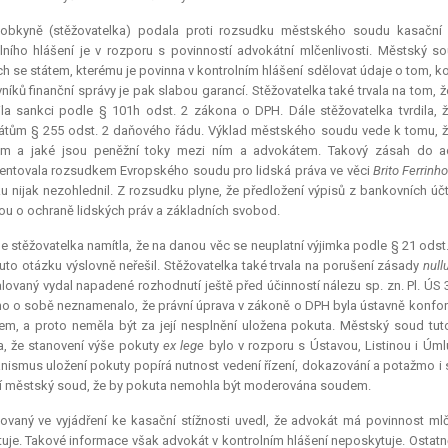
lobkyně (stěžovatelka) podala proti rozsudku městského soudu kasační s
lního hlášení je v rozporu s povinností advokátní mlčenlivosti. Městský so
h se státem, kterému je povinna v kontrolním hlášení sdělovat údaje o tom, ko
níků finanční správy je pak slabou garancí. Stěžovatelka také trvala na tom, 
ila sankci podle § 101h odst. 2 zákona o DPH. Dále stěžovatelka tvrdila, že
tům § 255 odst. 2 daňového řádu. Výklad městského soudu vede k tomu, že vš
em a jaké jsou peněžní toky mezi ním a advokátem. Takový zásah do adv
ntovala rozsudkem Evropského soudu pro lidská práva ve věci
Brito Ferrinh
u nijak nezohlednil. Z rozsudku plyne, že předložení výpisů z bankovních ú
u o ochraně lidských práv a základních svobod.
e stěžovatelka namítla, že na danou věc se neuplatní výjimka podle § 21 odst.
uto otázku výslovně neřešil. Stěžovatelka také trvala na porušení zásady
null
alovaný vydal napadené rozhodnutí ještě před účinností nálezu sp. zn. Pl. ÚS
o o sobě neznamenalo, že právní úprava v zákoně o DPH byla ústavně konform
m, a proto neměla být za její nesplnění uložena pokuta. Městský soud tut
a, že stanovení výše pokuty
ex lege
bylo v rozporu s Ústavou, Listinou i Úm
ismus uložení pokuty popírá nutnost vedení řízení, dokazování a potažmo i s
ní městský soud, že by pokuta nemohla být moderována soudem.
ovaný ve vyjádření ke kasační stížnosti uvedl, že advokát má povinnost ml
uje. Takové informace však advokát v kontrolním hlášení neposkytuje. Ostatn