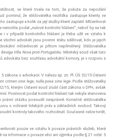
tížnost, ve které trvala na tom, že pokuta za nepodání
ud pominul, že stěžovatelka nezřídka zastupuje klienty ve
ho zastupuje a kolik za její služby
klient
zaplatil. Mlčenlivost
že nemohla podat „nulové kontrolní hlášení“, neboť by se tak
 i v případě kontrolního hlášení je třeba užít ve vztahu k
ichni advokáti jsou povinni státu sdělovat, kdo je jejich
okátní mlčenlivosti je přitom nepřiměřený. Stěžovatelka
o Bexiga Villa Nova proti Portugalsku
. Městský soud však tuto
čtů advokáta bez souhlasu advokátní komory, je v rozporu s
 5 zákona o advokacii. V nálezu sp. zn. Pl. ÚS 32/15 Ústavní
um crimen sine lege
, nulla poea
sine
lege
. Podle stěžovatelky
 32/15, kterým Ústavní soud zrušil část zákona o DPH, avšak
ní. Povinnost podat kontrolní hlášení tak nebyla stanovena
o právní otázku posoudil nesprávně. Konečně stěžovatelka
luvou o ochraně lidských práv a základních svobod. Takový
oudní kontroly takového rozhodnutí. Současně nelze tvrdit,
čenlivosti pouze ve vztahu k povaze právních služeb, které
ě na informace o povaze věci ani výjimka podle § 21 odst. 5