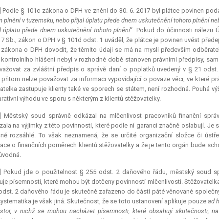
] Podle § 101c zákona o DPH ve znění do 30. 6. 2017 byl plátce povinen podat 
 plnění v tuzemsku, nebo přijal úplatu přede dnem uskutečnění tohoto plnění neb
l úplatu přede dnem uskutečnění tohoto plnění
“. Pokud do účinnosti nálezu Ú
7 Sb., zákon o DPH v § 101d odst. 1 uváděl, že plátce je povinen uvést před
zákona o DPH dovodit, že těmito údaji se má na mysli především odběratel 
kontrolního hlášení nebyl v rozhodné době stanoven právními předpisy, sa
važovat za zvláštní předpis o správě daní o poplatků uvedený v § 21 ods
 přitom nelze považovat za informaci vypovídající o povaze věci, ve které p
atelka zastupuje klienty také ve sporech se státem, není rozhodná. Pouhá vý
ativní
výhodu ve sporu s některým z klientů stěžovatelky.
2] Městský soud správně odkázal na mlčenlivost pracovníků finanční sprá
ala na výjimky z této povinnosti, které podle ní garanci značně oslabují. Je
ně rozsáhlé. To však neznamená, že se určité organizační složce či ús
ace o finančních poměrech klientů stěžovatelky a že je tento orgán bude sch
ůvodná.
3] Pokud jde o použitelnost § 255 odst. 2 daňového řádu, městský soud sp
je písemnosti, které mohou být dotčeny povinností mlčenlivosti. Stěžovatelka
odst. 2 daňového řádu je skutečně zařazeno do části páté věnované spole
ystematika je však jiná. Skutečnost, že se toto ustanovení aplikuje pouze
ad 
stor, v nichž se mohou nacházet písemnosti, které obsahují skutečnosti, na