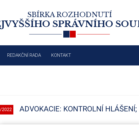
SBÍRKA ROZHODNUTÍ
JVYŠŠÍHO SPRÁVNÍHO SO
REDAKČNÍ RADA
KONTAKT
ADVOKACIE: KONTROLNÍ HLÁŠENÍ;
/2022
1c zákona č. 235/2004 Sb., o dani z přidané hodnoty, ve znění účinném do 30. 6