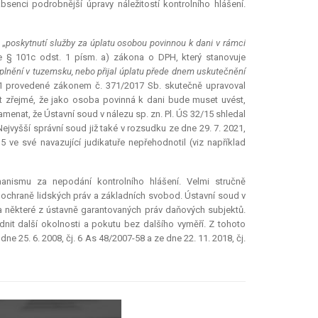
enci podrobnější úpravy náležitostí kontrolního hlášení.
 „
poskytnutí služby za úplatu osobou povinnou k dani v rámci
je § 101c odst. 1 písm. a) zákona o DPH, který stanovuje
 plnění v tuzemsku, nebo přijal úplatu přede dnem uskutečnění
1 provedené zákonem č. 371/2017 Sb. skutečně upravoval
ýt zřejmé, že jako osoba povinná k dani bude muset uvést,
enat, že Ústavní soud v nálezu sp. zn. Pl. ÚS 32/15 shledal
ejvyšší správní soud již také v rozsudku ze dne 29. 7. 2021,
5 ve své navazující judikatuře nepřehodnotil (viz například
hanismu za nepodání kontrolního hlášení. Velmi stručně
 ochraně lidských práv a základních svobod. Ústavní soud v
a některé z ústavně garantovaných práv daňových subjektů.
it další okolnosti a pokutu bez dalšího vyměří. Z tohoto
e 25. 6. 2008, čj. 6 As 48/2007-58 a ze dne 22. 11. 2018, čj.