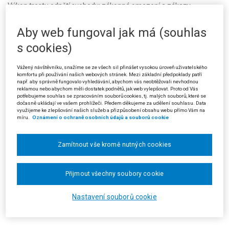
Výkon trestu odnětí svobody: zákonná omezení a zákazy
vztahující se na odsouzeného v době kázeňského přerušení
výkonu trestu odnětí svobody
Aby web fungoval jak má (souhlas
Datum:
07.04.2026
· Sbírkové č.:
4746/2026
· Sp. zn.:
10 As 11/2026 - 27
·
Typ:
Rozsudek (SJS)
· Pramen:
Sb.NSS
· Autor:
Nejvyšší správní soud -
s cookies)
senát (ostatní)
· Vydání:
6/2026
· Strana:
234
· Vztah k předpisu:
Vážený návštěvníku, snažíme se ze všech sil přinášet vysokou úroveň uživatelského
komfortu při používání našich webových stránek. Mezi základní předpoklady patří
např. aby správně fungovalo vyhledávání, abychom vás neobtěžovali nevhodnou
4747/2026
reklamou nebo abychom měli dostatek podnětů, jak web vylepšovat. Proto od Vás
Rozšířený senát: pobyt cizinců
potřebujeme souhlas se zpracováním souborů cookies, tj. malých souborů, které se
dočasně ukládají ve vašem prohlížeči. Předem děkujeme za udělení souhlasu. Data
Datum:
31.03.2026
· Sbírkové č.:
4747/2026
· Sp. zn.:
2 Azs 64/2024 - 53
·
využijeme ke zlepšování našich služeb a přizpůsobení obsahu webu přímo Vám na
Typ:
Usnesení (SJS)
· Pramen:
Sb.NSS
· Autor:
Nejvyšší správní soud -
míru.
Oznámení o ochraně osobních údajů a souborů cookie
rozšířený senát
· Vydání:
6/2026
· Strana:
237
· Vztah k předpisu:
Zamítnout vše kromě nutných cookies
4748/2026
Důchodové pojištění: zvýšení starobního důchodu podle
Přijmout všechny soubory cookie
ustanovení o starobním důchodu některých pracujících v hornictví
a současně o výchovné
Datum:
10.04.2026
· Sbírkové č.:
4748/2026
· Sp. zn.:
21 Ads 219/2025 -
Nastavení souborů cookie
36
· Typ:
Rozsudek (SJS)
· Pramen:
Sb.NSS
· Autor:
Nejvyšší správní soud
- senát (ostatní)
· Vydání:
6/2026
· Strana:
246
· Vztah k předpisu: