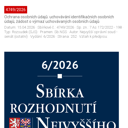
4749/2026
Ochrana osobních údajů: uchovávání identifikačních osobních
údajů; žádost o výmaz uchovávaných osobních údajů
Datum:
15.04.2026
· Sbírkové č.:
4749/2026
· Sp. zn.:
7 As 172/2022 - 198
·
Typ:
Rozsudek (SJS)
· Pramen:
Sb.NSS
· Autor:
Nejvyšší správní soud -
senát (ostatní)
· Vydání:
6/2026
· Strana:
252
· Vztah k předpisu: