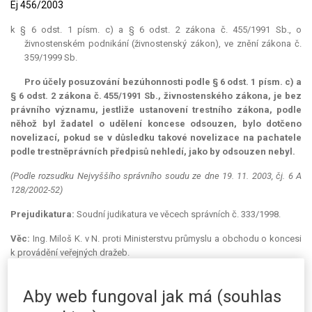
Ej 456/2003
k § 6 odst. 1 písm. c) a § 6 odst. 2 zákona č. 455/1991 Sb., o
živnostenském podnikání (živnostenský zákon), ve znění zákona č.
359/1999 Sb.
Pro účely posuzování bezúhonnosti podle § 6 odst. 1 písm. c) a
§ 6 odst. 2 zákona č. 455/1991 Sb., živnostenského zákona, je bez
právního významu, jestliže ustanovení trestního zákona, podle
něhož byl žadatel o udělení
koncese
odsouzen, bylo dotčeno
novelizací, pokud se v důsledku takové novelizace na pachatele
podle trestněprávních předpisů nehledí, jako by odsouzen nebyl.
(Podle rozsudku Nejvyššího správního soudu ze dne 19. 11. 2003, čj. 6 A
128/2002-52)
Prejudikatura:
Soudní
judikatura
ve věcech správních č. 333/1998.
Věc:
Ing. Miloš K. v N. proti Ministerstvu průmyslu a obchodu o koncesi
k provádění veřejných dražeb.
Okresní živnostenský úřad ve Žďáru nad Sázavou dne 24. 8. 2001
zamítl žádost žalobce o udělení
koncese
k provozování veřejných
Aby web fungoval jak má (souhlas
dražeb, neboť žalobce nesplňoval všeobecnou podmínku provozování