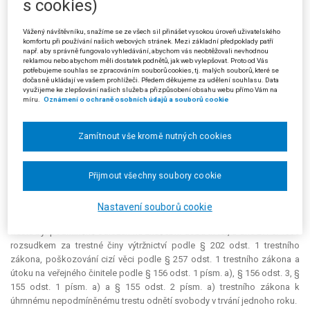
s cookies)
živnosti spočívající v bezúhonnosti.
Ministerstvo průmyslu a obchodu dne 6. 12. 2001 žalobou
Vážený návštěvníku, snažíme se ze všech sil přinášet vysokou úroveň uživatelského
komfortu při používání našich webových stránek. Mezi základní předpoklady patří
napadeným rozhodnutím odvolání žalobce zamítlo a rozhodnutí
např. aby správně fungovalo vyhledávání, abychom vás neobtěžovali nevhodnou
správního orgánu I. stupně potvrdilo.
reklamou nebo abychom měli dostatek podnětů, jak web vylepšovat. Proto od Vás
potřebujeme souhlas se zpracováním souborů cookies, tj. malých souborů, které se
dočasně ukládají ve vašem prohlížeči. Předem děkujeme za udělení souhlasu. Data
V žalobních námitkách žalobce brojil proti tomu, že žalovaný nevzal
využijeme ke zlepšování našich služeb a přizpůsobení obsahu webu přímo Vám na
při posuzování podmínky bezúhonnosti žadatele o udělení
koncese
v
míru.
Oznámení o ochraně osobních údajů a souborů cookie
úvahu, že skutková podstata trestného činu podle § 156 odst. 1
trestního zákona, za který byl žalobce mj. shledán vinným a odsouzen,
Zamítnout vše kromě nutných cookies
byla v roce 1996 zrušena a soud měl podle změny trestního zákona
snížit trest i u vykonaných trestů. K této skutečnosti měl žalovaný
přihlédnout a požadovanou koncesi udělit.
Přijmout všechny soubory cookie
Ze spisů vyplynulo, že žalobce byl odsouzen dne 30. 12. 1998
trestním příkazem pro trestný čin výtržnictví podle § 202 odst. 1 trestního
Nastavení souborů cookie
zákona k trestu odnětí svobody v trvání dvanácti měsíců, přičemž výkon
trestu byl podmíněně odložen na zkušební dobu tří let, a dne 27. 6. 1996
rozsudkem za trestné činy výtržnictví podle § 202 odst. 1 trestního
zákona, poškozování cizí věci podle § 257 odst. 1 trestního zákona a
útoku na veřejného činitele podle § 156 odst. 1 písm. a), § 156 odst. 3, §
155 odst. 1 písm. a) a § 155 odst. 2 písm. a) trestního zákona k
úhrnnému nepodmíněnému trestu odnětí svobody v trvání jednoho roku.