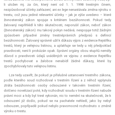
li uložen mj. za čin, který není od 1. 1. 1998 trestným činem,
nezpůsoboval účinky zahlazení, ani
ex lege
nenastávala změna výroku o
trestu, což jsou jediné
relevantní
účinky – jak je výše uvedeno – které
živnostenský zákon spojuje s kritériem bezúhonnosti. Pokud tedy
žalovaný nepřihlédl k této skutečnosti, neporušil zákon, neboť zákon
(živnostenský zákon) mu takový pokyn nedává; nespojuje totiž žádným
způsobem případné změny trestněprávních předpisů s definicí
bezúhonnosti. Žalovaný správně užil k důkazu výpis z evidence Rejstříku
trestů, který je veřejnou listinou, a uplatňuje se tedy u něj předpoklad
pravdivosti, není-li prokázán opak. Správní orgány obou stupňů neměly
důvod o pravdivosti údajů uváděných ve výpisu z evidence Rejstříku
trestů pochybovat a žalobce nenabídl žádné důkazy, které by
zpochybňovaly tuto veřejnou listinu.
Lze tedy uzavřít, že pokud je příslušné ustanovení trestního zákona,
podle kterého soud rozhodoval v trestním řízení a z něhož vyplynula
ztráta bezúhonnosti osoby odsouzené v takovém trestním řízení,
dotčeno novelizací poté, kdy rozhodnutí soudu v trestním řízení nabude
právní moci a kdy byl trest vykonán, nic to nemění na skutečnosti, že k
odsouzení již došlo, pokud se na pachatele nehledí, jako by nebyl
odsouzen, popřípadě pokud nebylo pravomocně rozhodnuto o změně
výroku o trestu.