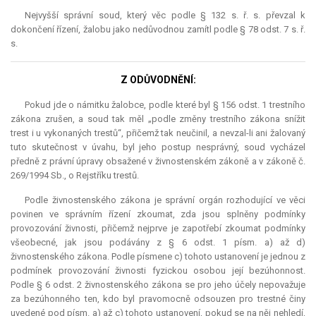
Nejvyšší správní soud, který věc podle § 132 s. ř. s. převzal k
dokončení řízení, žalobu jako nedůvodnou zamítl podle § 78 odst. 7 s. ř.
s.
Z ODŮVODNĚNÍ:
Pokud jde o námitku žalobce, podle které byl § 156 odst. 1 trestního
zákona zrušen, a soud tak měl „podle změny trestního zákona snížit
trest i u vykonaných trestů“, přičemž tak neučinil, a nevzal-li ani žalovaný
tuto skutečnost v úvahu, byl jeho postup nesprávný, soud vycházel
předně z právní úpravy obsažené v živnostenském zákoně a v zákoně č.
269/1994 Sb., o Rejstříku trestů.
Podle živnostenského zákona je správní orgán rozhodující ve věci
povinen ve správním řízení zkoumat, zda jsou splněny podmínky
provozování živnosti, přičemž nejprve je zapotřebí zkoumat podmínky
všeobecné, jak jsou podávány z § 6 odst. 1 písm. a) až d)
živnostenského zákona. Podle písmene c) tohoto ustanovení je jednou z
podmínek provozování živnosti fyzickou osobou její bezúhonnost.
Podle § 6 odst. 2 živnostenského zákona se pro jeho účely nepovažuje
za bezúhonného ten, kdo byl pravomocně odsouzen pro trestné činy
uvedené pod písm. a) až c) tohoto ustanovení, pokud se na něj nehledí,