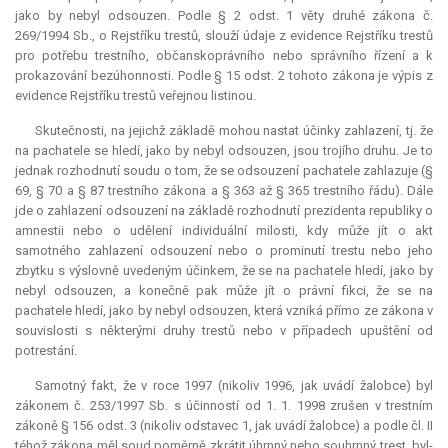
jako by nebyl odsouzen. Podle § 2 odst. 1 věty druhé zákona č.
269/1994 Sb., o Rejstříku trestů, slouží údaje z evidence Rejstříku trestů
pro potřebu trestního, občanskoprávního nebo správního řízení a k
prokazování bezúhonnosti. Podle § 15 odst. 2 tohoto zákona je výpis z
evidence Rejstříku trestů veřejnou listinou.
Skutečnosti, na jejichž základě mohou nastat účinky zahlazení, tj. že
na pachatele se hledí, jako by nebyl odsouzen, jsou trojího druhu. Je to
jednak rozhodnutí soudu o tom, že se odsouzení pachatele zahlazuje (§
69, § 70 a § 87 trestního zákona a § 363 až § 365 trestního řádu). Dále
jde o zahlazení odsouzení na základě rozhodnutí prezidenta republiky o
amnestii nebo o udělení individuální milosti, kdy může jít o akt
samotného zahlazení odsouzení nebo o prominutí trestu nebo jeho
zbytku s výslovně uvedeným účinkem, že se na pachatele hledí, jako by
nebyl odsouzen, a konečně pak může jít o právní fikci, že se na
pachatele hledí, jako by nebyl odsouzen, která vzniká přímo ze zákona v
souvislosti s některými druhy trestů nebo v případech upuštění od
potrestání.
Samotný fakt, že v roce 1997 (nikoliv 1996, jak uvádí žalobce) byl
zákonem č. 253/1997 Sb. s účinností od 1. 1. 1998 zrušen v trestním
zákoně § 156 odst. 3 (nikoliv odstavec 1, jak uvádí žalobce) a podle čl. II
téhož zákona měl soud poměrně zkrátit úhrnný nebo souhrnný trest, byl-