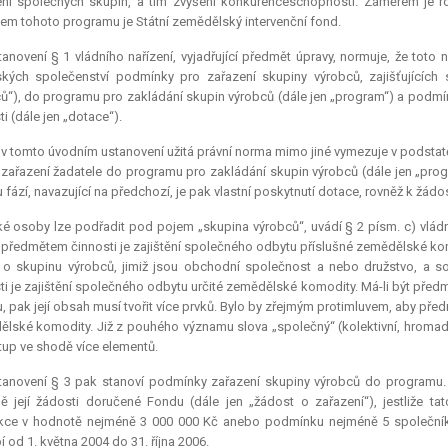
ření společných skupin, a tím zvýšení konkurenceschopnosti. Záměrem je
em tohoto programu je Státní zemědělský intervenční fond.
anovení § 1 vládního nařízení, vyjadřující předmět úpravy, normuje, že toto 
kých společenství podmínky pro zařazení skupiny výrobců, zajišťujícíc
ů“), do programu pro zakládání skupin výrobců (dále jen „program“) a podmí
ti (dále jen „dotace“).
 v tomto úvodním ustanovení užitá právní norma mimo jiné vymezuje v podstatě 
e zařazení žadatele do programu pro zakládání skupin výrobců (dále jen „pr
 fází, navazující na předchozí, je pak vlastní poskytnutí
dotace
, rovněž k žádos
é osoby lze podřadit pod pojem „skupina výrobců“, uvádí § 2 písm. c) vládn
ž předmětem činnosti je zajištění společného odbytu příslušné zemědělské kom
 o skupinu výrobců, jimiž jsou obchodní společnost a nebo družstvo, a 
ti je zajištění společného odbytu určité zemědělské komodity. Má-li být pře
, pak její obsah musí tvořit více prvků. Bylo by zřejmým protimluvem, aby př
lské komodity. Již z pouhého významu slova „společný“ (kolektivní, hromadný
tup ve shodě více elementů.
tanovení § 3 pak stanoví podmínky zařazení skupiny výrobců do programu
ě její žádosti doručené Fondu (dále jen „žádost o zařazení“), jestliže 
ce v hodnotě nejméně 3 000 000 Kč anebo podmínku nejméně 5 společníků n
 od 1. května 2004 do 31. října 2006.