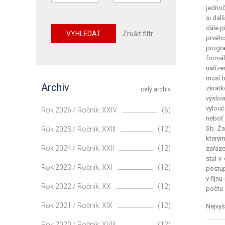
jednoč
si dal
dále p
VYHLEDAT
Zrušit filtr
prvého
progra
formál
naříze
musí b
Archiv
zkratk
celý archiv
výslov
vylouč
Rok 2026 / Ročník: XXIV
(6)
neboť 
Sb. Ža
Rok 2025 / Ročník: XXIII
(12)
kterým
Rok 2024 / Ročník: XXII
(12)
zařaze
stal v
Rok 2023 / Ročník: XXI
(12)
postup
v říjn
Rok 2022 / Ročník: XX
(12)
počtu 
Rok 2021 / Ročník: XIX
(12)
Nejvyš
Rok 2020 / Ročník: XVIII
(12)