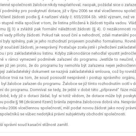
lenné společnosti žalobce nikdy neuplatňoval; naopak, požádal sice o zařa
ší podmínky pro poskytnutí
dotace
, již v říjnu 2006 se stal vícečlennou spo
řičlenil žádosti podle § 4 nařízení vlády č. 655/2004 Sb. větší význam, než
 stupně měla spočívat v tom, že listina přiložená k žádosti trpěla vadou. Vl
mu (§ 3) a zvláště pak formální náležitosti žádosti (§ 4). O nezákonnosti 
ní vady přílohy žádosti. Pokud tak soud činí a nehodnotí, zdali materiální 
ní byly splněny, pak je jeho rozhodnutí projevem pouhého formalismu. Rovněž
ýt součástí žádosti, je nesprávný. Postačuje zcela jistě i předložení zakladatel
ou i pro zakladatelskou listinu. Kdyby zákonodárce nehodlal vpustit jednočl
ně v rámci vymezení podmínek zařazení do programu. Jestliže to neučinil,
en již jen proto, že do programu by nemohla být zařazena nejen jednočlen
její zakladatelský dokument se nazývá zakladatelská smlouva, což by rovněž 
lobce trvá na tom, že soud posoudil nesprávně i postup správního orgánu,
 byl žalobce zařazen do programu. Žalobce se již tímto rozhodnutím ocitl v d
ní do programu. Domníval se tedy, že ještě v době této „přípravné“ fáze mů
 době, kdy již o dotaci žádal; byl si totiž vědom, že
dotace
může být poskytn
u podle § 98 (zkrácené řízení) bránila zejména žalobcova dobrá víra. Nespráv
u roku 2006 vícečlennou společností, měl podat novou žádost jako nový práv
společníků se vůbec nedotýká právní subjektivity obchodní společnosti.
ší správní soud kasační stížnost zamítl.