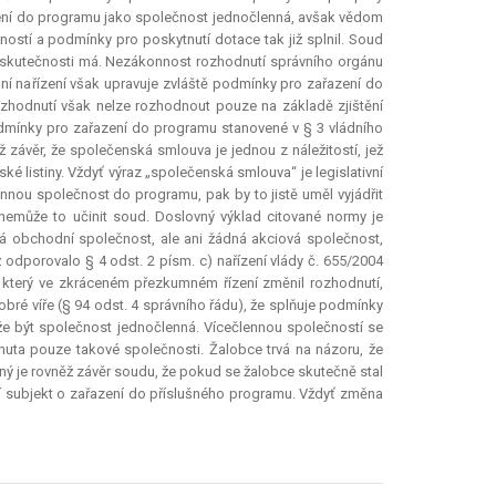
zení do programu jako společnost jednočlenná, avšak vědom
lečností a podmínky pro poskytnutí
dotace
tak již splnil. Soud
 ve skutečnosti má. Nezákonnost rozhodnutí správního orgánu
ádní nařízení však upravuje zvláště podmínky pro zařazení do
rozhodnutí však nelze rozhodnout pouze na základě zjištění
podmínky pro zařazení do programu stanovené v § 3 vládního
 závěr, že společenská smlouva je jednou z náležitostí, jež
ské listiny. Vždyť výraz „společenská smlouva“ je legislativní
ennou společnost do programu, pak by to jistě uměl vyjádřit
 nemůže to učinit soud. Doslovný výklad citované normy je
ná obchodní společnost, ale ani žádná akciová společnost,
odporovalo § 4 odst. 2 písm. c) nařízení vlády č. 655/2004
 který ve zkráceném přezkumném řízení změnil rozhodnutí,
obré víře (§ 94 odst. 4 správního řádu), že splňuje podmínky
že být společnost jednočlenná. Vícečlennou společností se
uta pouze takové společnosti. Žalobce trvá na názoru, že
ný je rovněž závěr soudu, že pokud se žalobce skutečně stal
ní subjekt o zařazení do příslušného programu. Vždyť změna