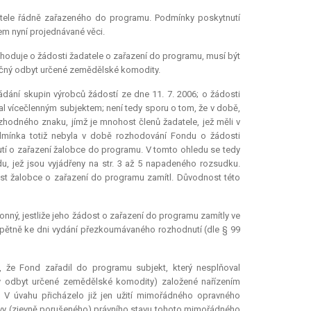
tele řádně zařazeného do programu. Podmínky poskytnutí
tem nyní projednávané věci.
ozhoduje o žádosti žadatele o zařazení do programu, musí být
ečný odbyt určené zemědělské komodity.
ádání skupin výrobců žádostí ze dne 11. 7. 2006; o žádosti
tal vícečlenným subjektem; není tedy sporu o tom, že v době,
hodného znaku, jímž je mnohost členů žadatele, jež měli v
odmínka totiž nebyla v době rozhodování Fondu o žádosti
utí o zařazení žalobce do programu. V tomto ohledu se tedy
u, jež jsou vyjádřeny na str. 3 až 5 napadeného rozsudku.
st žalobce o zařazení do programu zamítl. Důvodnost této
nný, jestliže jeho žádost o zařazení do programu zamítly ve
 zpětně ke dni vydání přezkoumávaného rozhodnutí (dle § 99
é, že Fond zařadil do programu subjekt, který nesplňoval
ný odbyt určené zemědělské komodity) založené nařízením
l. V úvahu přicházelo již jen užití mimořádného opravného
 nápravy (zjevně porušeného) právního stavu tohoto mimořádného