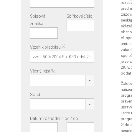
rozsud
předmě
zřizov
Spisová
Sbírkové číslo
seskup
značka
sklize
obchod
cíl sp
tento 
(?)
Vztah k předpisu
zařadi
společ
je ve 
29. 5.
Věcný rejstřík
podat 
Žalobc
naříze
Soud
progra
právem
úpravy
Tento 
Datum rozhodnutí od / do
progra
žádost
nespl