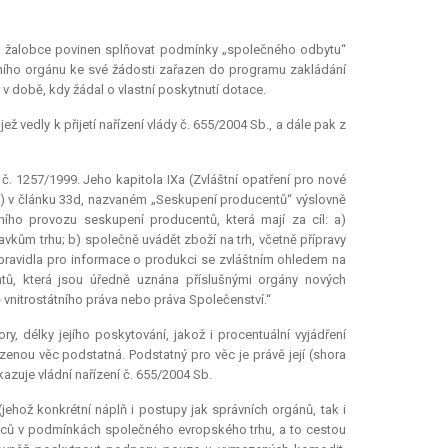
yl žalobce povinen splňovat podmínky „společného odbytu“
vního orgánu ke své žádosti zařazen do programu zakládání
v době, kdy žádal o vlastní poskytnutí
dotace
.
ž vedly k přijetí nařízení vlády č. 655/2004 Sb., a dále pak z
č. 1257/1999. Jeho kapitola IXa (Zvláštní opatření pro nové
y) v článku 33d, nazvaném „Seskupení producentů“ výslovně
ího provozu seskupení producentů, která mají za cíl: a)
avkům trhu; b) společně uvádět zboží na trh, včetně přípravy
 pravidla pro informace o produkci se zvláštním ohledem na
ů, která jsou úředně uznána příslušnými orgány nových
nitrostátního práva nebo práva Společenství.“
 délky jejího poskytování, jakož i procentuální vyjádření
zenou věc podstatná. Podstatný pro věc je právě její (shora
dkazuje vládní nařízení č. 655/2004 Sb.
jehož konkrétní náplň i postupy jak správních orgánů, tak i
ělců v podmínkách společného evropského trhu, a to cestou