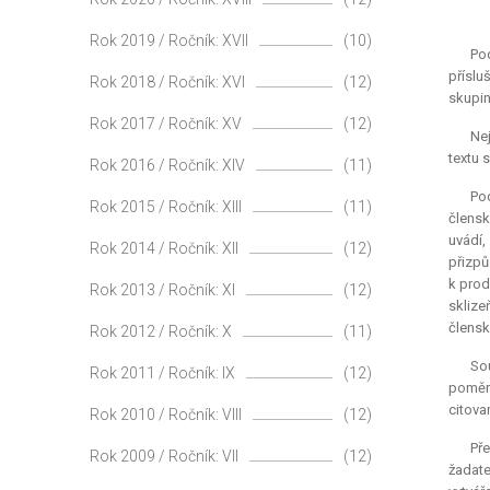
Rok 2019 / Ročník: XVII
(10)
Po
příslu
Rok 2018 / Ročník: XVI
(12)
skupin
Rok 2017 / Ročník: XV
(12)
Nej
textu 
Rok 2016 / Ročník: XIV
(11)
Pod
Rok 2015 / Ročník: XIII
(11)
člensk
uvádí,
Rok 2014 / Ročník: XII
(12)
přizpů
k prod
Rok 2013 / Ročník: XI
(12)
skliz
člensk
Rok 2012 / Ročník: X
(11)
Sou
Rok 2011 / Ročník: IX
(12)
poměru
citova
Rok 2010 / Ročník: VIII
(12)
Pře
Rok 2009 / Ročník: VII
(12)
žadate