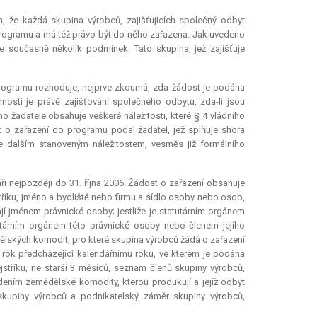
, že každá skupina výrobců, zajišťujících společný odbyt
rogramu a má též právo být do něho zařazena. Jak uvedeno
e současně několik podmínek. Tato skupina, jež zajišťuje
programu rozhoduje, nejprve zkoumá, zda žádost je podána
nosti je právě zajišťování společného odbytu, zda-li jsou
 žadatele obsahuje veškeré náležitosti, které § 4 vládního
 o zařazení do programu podal žadatel, jež splňuje shora
e dalším stanoveným náležitostem, vesměs již formálního
 nejpozději do 31. října 2006. Žádost o zařazení obsahuje
říku, jméno a bydliště nebo firmu a sídlo osoby nebo osob,
í jménem právnické osoby; jestliže je statutárním orgánem
utárním orgánem této právnické osoby nebo členem jejího
ělských komodit, pro které skupina výrobců žádá o zařazení
 rok předcházející kalendářnímu roku, ve kterém je podána
jstříku, ne starší 3 měsíců, seznam členů skupiny výrobců,
edením zemědělské komodity, kterou produkují a jejíž odbyt
 skupiny výrobců a podnikatelský záměr skupiny výrobců,