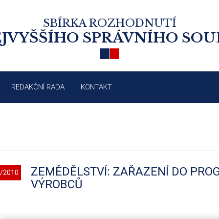
SBÍRKA ROZHODNUTÍ
JVYŠŠÍHO SPRÁVNÍHO SO
REDAKČNÍ RADA
KONTAKT
ZEMĚDĚLSTVÍ: ZAŘAZENÍ DO PRO
/2010
VÝROBCŮ