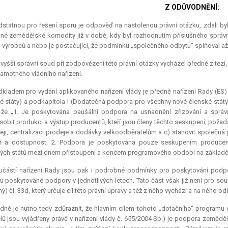
Z ODŮVODNĚNÍ:
dstatnou pro řešení sporu je odpověď na nastolenou právní otázku, zdali b
šné zemědělské komodity již v době, kdy byl rozhodnutím příslušného sprá
 výrobců a nebo je postačující, že podmínku „společného odbytu“ splňoval až 
vyšší správní soud při zodpovězení této právní otázky vycházel předně z tezí, je
samotného vládního nařízení.
kladem pro vydání aplikovaného nařízení vlády je předně nařízení Rady (ES) 
é státy) a podkapitola I (Dodatečná podpora pro všechny nové členské stát
 že „1. Je poskytována paušální podpora na usnadnění zřizování a správn
sobit produkci a výstup producentů, kteří jsou členy těchto seskupení, požad
eji, centralizaci prodeje a dodávky velkoodběratelům a c) stanovit společná
eň a dostupnost. 2. Podpora je poskytována pouze seskupením producent
ých států mezi dnem přistoupení a koncem programového období na základě v
částí nařízení Rady jsou pak i podrobné podmínky pro poskytování podpory,
 poskytované podpory v jednotlivých letech. Tato část však již není pro sou
ný) čl. 33d, který určuje cíl této právní úpravy a též z něho vychází a na něho o
dně je nutno tedy zdůraznit, že hlavním cílem tohoto „dotačního“ programu (
lů jsou vyjádřeny právě v nařízení vlády č. 655/2004 Sb.) je podpora zeměd