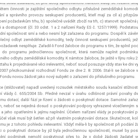
ku soud zdůraznil, že pro účely aplikovaného nařízení vlády se rozumí sk
tem činnosti je zajištění společného odbytu příslušné zemědělské komodi
ání a správního provozu seskupení producentů, kteří mají za cíl a) přizpůs
ení požadavkům trhu, b) společně uvádět zboží na trh, c) stanovit společná
ň a dostupnost (čl. 33 odst. 1 a 2 nařízení Rady ES č. 1257/1999). Podstato
ní společnost smí a nebo nesmí být zařazena do programu. Dospěl k závěru, 
olečný odbyt zemědělské komodity, tedy činnost seskupení producentů, jež
požadavek nesplňuje. Zařadil-li Fond žalobce do programu s tím, že splnil pod
l do programu jednočlennou společnost, která nemůže naplnit podmínku 
ného odbytu zemědělské komodity. K námitce žalobce, že ještě v říjnu roku 2
vztahu k projednávané věci irelevantní, neboť soud posuzuje vždy stav ke dn
 2007 přezkoumával rozhodnutí Fondu ze dne 2. 8. 2006. Stal-li se žalobce v
Fondu novou žádost jako nový subjekt o zařazení do příslušného programu.
e (stěžovatel) napadl uvedený rozsudek městského soudu kasační stížností, 
ní vlády č. 655/2004 Sb. Předně nevzal v úvahu odlišnost právní povahy dvou
mu dotací, další fází je řízení o žádosti o poskytnutí
dotace
. Samotné zařaz
, neboť se nejedná dosud o poskytování podpory vyhrazené vícečlenným se
 a jeho opatřeními k jejímu naplnění. Účelem nařízení vlády je poskytování
účel však musí být šetřen až při vlastním poskytování
dotace
. Skutečnost, ko
mu je z tohoto pohledu irelevantní. Vždyť měla-li by společnost při podání 
i o poskytnutí
dotace
by již byla jednočlennou společností, musel by pos
nění podmínek nemohl poskytnout přes to, že v době žádosti žadatel v