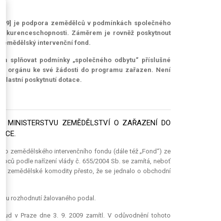
7/1999] je podpora zemědělců v podmínkách společného
 konkurenceschopnosti. Záměrem je rovněž poskytnout
zemědělský intervenční fond.
nen splňovat podmínky „společného odbytu“ příslušné
ího orgánu ke své žádosti do programu zařazen. Není
 vlastní poskytnutí
dotace
.
)
I MINISTERSTVU ZEMĚDĚLSTVÍ O ZAŘAZENÍ DO
BCE.
ího zemědělského intervenčního fondu (dále též „Fond“) ze
obců podle nařízení vlády č. 655/2004 Sb. se zamítá, neboť
byt zemědělské komodity přesto, že se jednalo o obchodní
enému rozhodnutí žalovaného podal.
soud v Praze dne 3. 9. 2009 zamítl. V odůvodnění tohoto