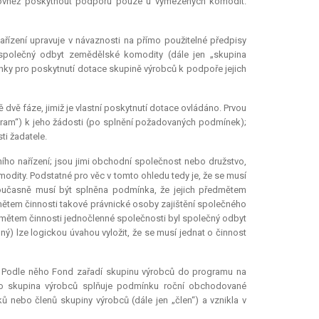
 rovněž poskytnout podporu pouze u vymezených komodit.
nařízení upravuje v návaznosti na přímo použitelné předpisy
h společný odbyt zemědělské komodity (dále jen „skupina
nky pro poskytnutí
dotace
skupině výrobců k podpoře jejich
dvě fáze, jimiž je vlastní poskytnutí
dotace
ovládáno. Prvou
ogram“) k jeho žádosti (po splnění požadovaných podmínek);
ti žadatele.
ího nařízení; jsou jimi obchodní společnost nebo družstvo,
odity. Podstatné pro věc v tomto ohledu tedy je, že se musí
současně musí být splněna podmínka, že jejich předmětem
dmětem činnosti takové právnické osoby zajištění společného
edmětem činnosti jednočlenné společnosti byl společný odbyt
) lze logickou úvahou vyložit, že se musí jednat o činnost
. Podle něho Fond zařadí skupinu výrobců do programu na
tato skupina výrobců splňuje podmínku roční obchodované
ebo členů skupiny výrobců (dále jen „člen“) a vznikla v