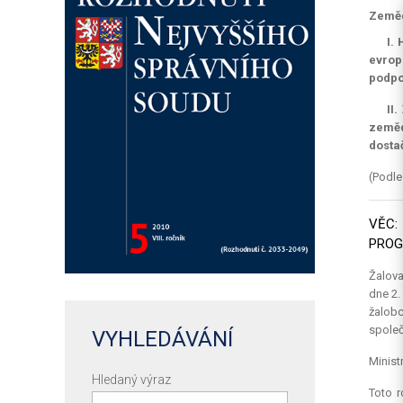
Zeměd
I.
evrop
podpo
II
zeměd
dostač
(Podle
VĚC:
PROG
Žalova
dne 2.
žalobc
společ
VYHLEDÁVÁNÍ
Minist
Hledaný výraz
Toto r