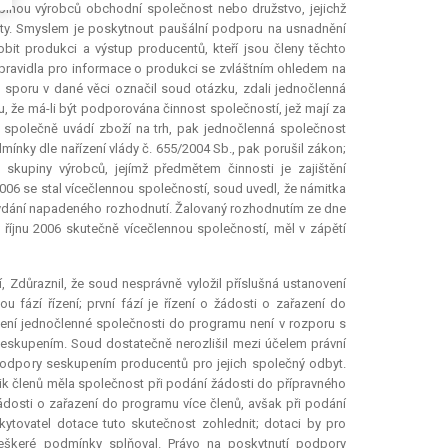
upinou výrobců obchodní společnost nebo družstvo, jejichž
ty. Smyslem je poskytnout paušální podporu na usnadnění
obit produkci a výstup producentů, kteří jsou členy těchto
 pravidla pro informace o produkci se zvláštním ohledem na
u sporu v dané věci označil soud otázku, zdali jednočlenná
že má-li být podporována činnost společností, jež mají za
 společně uvádí zboží na trh, pak jednočlenná společnost
mínky dle nařízení vlády č. 655/2004 Sb., pak porušil zákon;
skupiny výrobců, jejímž předmětem činnosti je zajištění
006 se stal vícečlennou společností, soud uvedl, že námitka
i vydání napadeného rozhodnutí. Žalovaný rozhodnutím ze dne
 říjnu 2006 skutečně vícečlennou společností, měl v zápětí
Zdůraznil, že soud nesprávně vyložil příslušná ustanovení
 fází řízení; první fází je řízení o žádosti o zařazení do
ení jednočlenné společnosti do programu není v rozporu s
skupením. Soud dostatečně nerozlišil mezi účelem právní
 podpory seskupením producentů pro jejich společný odbyt.
lik členů měla společnost při podání žádosti do přípravného
žádosti o zařazení do programu více členů, avšak při podání
kytovatel
dotace
tuto skutečnost zohlednit; dotaci by pro
eškeré podmínky splňoval. Právo na poskytnutí podpory