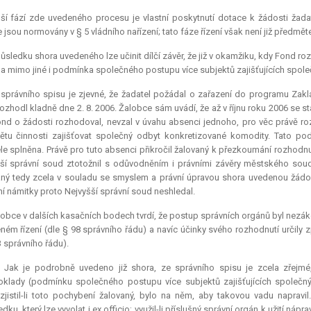
ší fází zde uvedeného procesu je vlastní poskytnutí
dotace
k žádosti žada
e
jsou normovány v § 5 vládního nařízení; tato fáze řízení však není již předmě
ůsledku shora uvedeného lze učinit dílčí závěr, že již v okamžiku, kdy Fond r
a mimo jiné i podmínka společného postupu více subjektů zajišťujících spol
správního spisu je zjevné, že žadatel požádal o zařazení do programu Zakl
ozhodl kladně dne 2. 8. 2006. Žalobce sám uvádí, že až v říjnu roku 2006 se s
nd o žádosti rozhodoval, nevzal v úvahu absenci jednoho, pro věc právě roz
tu činnosti zajišťovat společný odbyt konkretizované komodity. Tato p
le splněna. Právě pro tuto absenci přikročil žalovaný k přezkoumání rozhodn
ší správní soud ztotožnil s odůvodněním i právními závěry městského soud
ný tedy zcela v souladu se smyslem a právní úpravou shora uvedenou žádo
í námitky proto Nejvyšší správní soud neshledal.
obce v dalších kasačních bodech tvrdí, že postup správních orgánů byl nezáko
ném řízení (dle § 98 správního řádu) a navíc účinky svého rozhodnutí určily
3 správního řádu).
..) Jak je podrobně uvedeno již shora, ze správního spisu je zcela zřejm
klady (podmínku společného postupu více subjektů zajišťujících společ
 zjistil-li toto pochybení žalovaný, bylo na něm, aby takovou vadu napravi
edku, který lze vyvolat i ex officio; využil-li příslušný správní orgán k užití