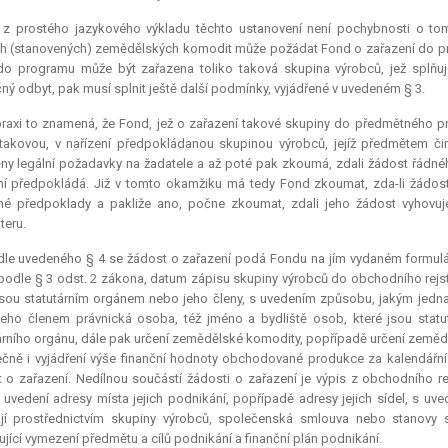
ž z prostého jazykového výkladu těchto ustanovení není pochybnosti o tom
ch (stanovených) zemědělských komodit může požádat Fond o zařazení do p
do programu může být zařazena toliko taková skupina výrobců, jež splňuj
ný odbyt, pak musí splnit ještě další podmínky, vyjádřené v uvedeném § 3.
praxi to znamená, že Fond, jež o zařazení takové skupiny do předmětného 
takovou, v nařízení předpokládanou skupinou výrobců, jejíž předmětem čin
ny legální požadavky na žadatele a až poté pak zkoumá, zdali žádost řádného
ní předpokládá. Již v tomto okamžiku má tedy Fond zkoumat, zda-li žádost
é předpoklady a pakliže ano, počne zkoumat, zdali jeho žádost vyhovuj
teru.
le uvedeného § 4 se žádost o zařazení podá Fondu na jím vydaném formuláři
podle § 3 odst. 2 zákona, datum zápisu skupiny výrobců do obchodního rejst
jsou statutárním orgánem nebo jeho členy, s uvedením způsobu, jakým jednaj
eho členem právnická osoba, též jméno a bydliště osob, které jsou stat
árního orgánu, dále pak určení zemědělské komodity, popřípadě určení zeměd
čně i vyjádření výše finanční hodnoty obchodované produkce za kalendářní
 o zařazení. Nedílnou součástí žádosti o zařazení je výpis z obchodního re
 uvedení adresy místa jejich podnikání, popřípadě adresy jejich sídel, s uv
ují prostřednictvím skupiny výrobců, společenská smlouva nebo stanovy
jící vymezení předmětu a cílů podnikání a finanční plán podnikání.