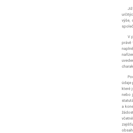
Ji
určitý
výše, 
společ
V 
právě 
naplně
naříze
uveden
charak
Pod
údaje 
které 
nebo j
statut
a kone
žádost
včetně
zajišť
obsahu