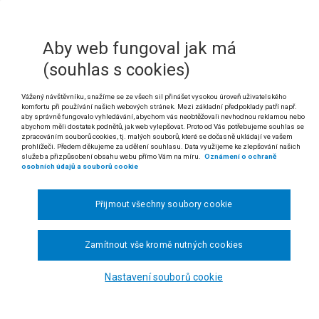
ělství: zařazení do programu zakládání skupin výrobců
 Hlavním cílem „dotačního“ programu [dle nařízení Rady (ES) č. 125
Aby web fungoval jak má
ského trhu, a to cestou vytváření společných skupin, a tím zvýšení
ru pouze u vymezených komodit. Garantem tohoto programu je Státní 
(souhlas s cookies)
. Žadatel o zařazení do programu zakládání skupin výrobců je povi
Vážený návštěvníku, snažíme se ze všech sil přinášet vysokou úroveň uživatelského
ělské komodity již v době, kdy byl rozhodnutím příslušného správn
komfortu při používání našich webových stránek. Mezi základní předpoklady patří např.
ující, že podmínku „společného odbytu“ splňoval až v době, kdy žádal o
aby správně fungovalo vyhledávání, abychom vás neobtěžovali nevhodnou reklamou nebo
abychom měli dostatek podnětů, jak web vylepšovat. Proto od Vás potřebujeme souhlas se
zpracováním souborů cookies, tj. malých souborů, které se dočasně ukládají ve vašem
 rozsudku Nejvyššího správního soudu ze dne 19. 1. 2010, čj. 1 As 87/2009-72
prohlížeči. Předem děkujeme za udělení souhlasu. Data využijeme ke zlepšování našich
služeb a přizpůsobení obsahu webu přímo Vám na míru.
Oznámení o ochraně
osobních údajů a souborů cookie
 SPOLEČNOST S RUČENÍM OMEZENÝM DRŮBEŽ HK ODBYT PROT
RAMU ZAKLÁDÁNÍ SKUPIN VÝROBCŮ, O KASAČNÍ STÍŽNOSTI ŽALO
Přijmout všechny soubory cookie
ný dne 29. 5. 2007 ve zkráceném přezkumném řízení změnil rozhodnutí Státn
 8. 2006 tak, že žádost žalobce o zařazení do programu Zakládání skupin výr
Zamítnout vše kromě nutných cookies
e byl do programu zařazen jako skupina výrobců zajišťujících společný od
nost s jedním společníkem.
Nastavení souborů cookie
r zemědělství dne 27. 9. 2007 zamítl rozklad, který žalobce proti shora uved
ozhodnutí ministra zemědělství napadl žalobce žalobou, kterou Městský 