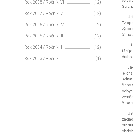
vytvá
Rok 2008 / Ročník: VI
(12)
Garant
Rok 2007 / Ročník: V
(12)
Ust
Evrops
Rok 2006 / Ročník: IV
(12)
výrobc
činnos
Rok 2005 / Ročník: III
(12)
Již
Rok 2004 / Ročník: II
(12)
fází j
druhou
Rok 2003 / Ročník: I
(1)
Jak
jejich
jednat
činnos
odbytu
zemědě
či pos
Us
základ
produk
období