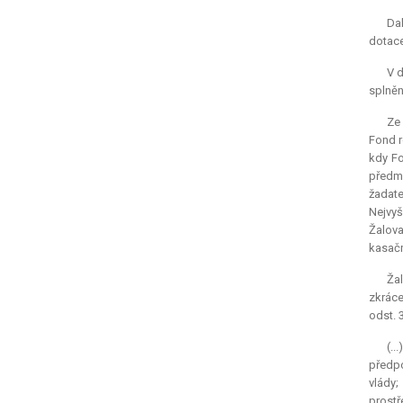
Dal
dotac
V d
splněn
Ze 
Fond r
kdy Fo
předmě
žadate
Nejvyš
Žalova
kasačn
Žal
zkráce
odst. 
(.
předpo
vlády;
prostř