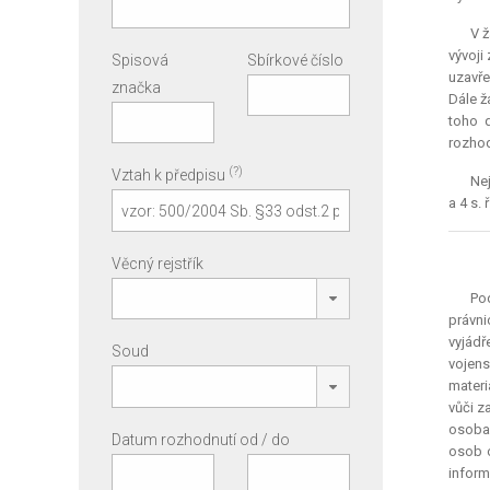
V ž
vývoji
Spisová
Sbírkové číslo
uzavře
značka
Dále ž
toho d
rozhod
(?)
Vztah k předpisu
Nej
a 4 s. ř
Věcný rejstřík
Po
právni
vyjádř
Soud
vojens
materi
vůči z
osobam
Datum rozhodnutí od / do
osob o
inform