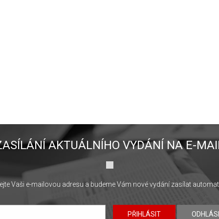
ZASÍLÁNÍ AKTUÁLNÍHO VYDÁNÍ NA E-MAI
jte Vaši e-mailovou adresu a budeme Vám nové vydání zasílat automat
PŘIHLÁSIT
ODHLÁS