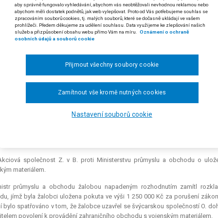
aby správně fungovalo vyhledávání, abychom vás neobtěžovali nevhodnou reklamou nebo
2/2003
abychom měli dostatek podnětů, jak web vylepšovat. Proto od Vás potřebujeme souhlas se
zpracováním souborů cookies, tj. malých souborů, které se dočasně ukládají ve vašem
prohlížeči. Předem děkujeme za udělení souhlasu. Data využijeme ke zlepšování našich
zákona č. 38/1994 Sb., o zahraničním obchodu s vojenským materiálem a o d
služeb a přizpůsobení obsahu webu přímo Vám na míru.
Oznámení o ochraně
vnostenský zákon), ve znění pozdějších předpisů, a zákona č. 140/1961 Sb., 
osobních údajů a souborů cookie
kon o zahraničním obchodu s vojenským materiálem“ nebo „zákon č. 38/1994
 odst. 1 písm. a) soudního řádu správního
Přijmout všechny soubory cookie
 Odůvodní-li správní orgán své rozhodnutí pouze tak, že práva a p
ničního obchodu s vojenským materiálem, není z toho zřejmé, pod j
Zamítnout vše kromě nutných cookies
du s vojenským materiálem dohoda spadá; takové rozhodnutí je nepř
Nastavení souborů cookie
. Uvedení nesprávného identifikačního čísla v oznámení o zahájení sprá
porušením správního řádu.
 rozsudku Nejvyššího správního soudu ze dne 30. 9. 2003, čj. 7 A 104/2002-39)
kciová společnost Z. v B. proti Ministerstvu průmyslu a obchodu o ulo
kým materiálem.
nistr průmyslu a obchodu žalobou napadeným rozhodnutím zamítl rozklad
u, jímž byla žalobci uložena pokuta ve výši 1 250 000 Kč za porušení záko
í bylo spatřováno v tom, že žalobce uzavřel se švýcarskou společností O. doh
žitelem povolení k provádění zahraničního obchodu s vojenským materiálem.