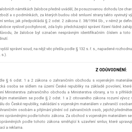
alobních námitkách žalobce předně uváděl, že posuzovanou dohodu lze char
 zboží a o podmínkách, za kterých budou obě smluvní strany takto vyvinutý vý
ní smluv, jak předpokládá § 2 odst. 2 zákona č. 38/1994 Sb., v němž je def
alobce vyslovil pochybnost, zda bylo předcházející správní řízení řádně zah
ůvodu, že žalobce byl označen nesprávným identifikačním číslem a toto n
nutí.
vyšší správní soud, na nějž věc přešla podle § 132 s. ř. s., napadené rozhodnutí
. s.).
Z ODŮVODNĚNÍ:
dle § 6 odst. 1 a 2 zákona o zahraničním obchodu s vojenským materiá
cká osoba se sídlem na území České republiky na základě povolení, kte
ení Ministerstva zahraničního obchodu a Ministerstva obrany, a to s při
kým materiálem se podle § 2 odst. 1 a 2 citovaného zákona rozumí vývoz 
álu do České republiky, nakládání s vojenským materiálem v zahraničí osoba
ahraničním osobám a přijímání plnění od zahraničních osob, jejichž předměte
i oprávněnými podle tohoto zákona. Za obchod s vojenským materiálem se p
právněných podle tohoto zákona směřující k uzavření smluv, které upravují 
ací a reklama.