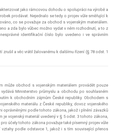
akterizovat jako rámcovou dohodu o spolupráci na výrobě a
robek prodávat. Nejednalo se tedy o projev vůle směřující k
inováno, co se považuje za obchod s vojenským materiálem.
ájeno a zda bylo vůbec možno vydat v něm rozhodnutí, a to z
esprávné identifikační číslo bylo uvedeno i ve správním
 zrušil a věc vrátil žalovanému k dalšímu řízení (§ 78 odst. 1
lem může obchod s vojenským materiálem provádět pouze
ré vydává Ministerstvo průmyslu a obchodu po souhlasném
hlédnutím k obchodním zájmům České republiky. Obchodem s
vojenského materiálu z České republiky, dovoz vojenského
mi oprávněnými podle tohoto zákona, jakož i plnění závazků
m je vojenský materiál uvedený v § 5 odst. 3 tohoto zákona,
ro účely tohoto zákona považuje také písemný projev vůle
vztahy podle odstavce 1, jakož i s tím související přenos