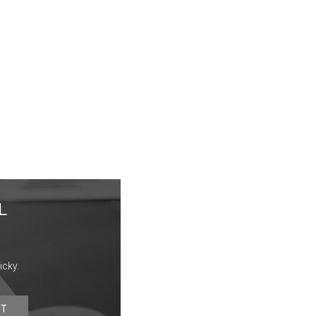
L
icky.
IT