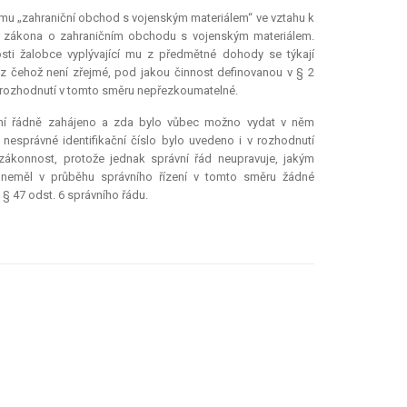
mu „zahraniční obchod s vojenským materiálem“ ve vztahu k
 2 zákona o zahraničním obchodu s vojenským materiálem.
sti žalobce vyplývající mu z předmětné dohody se týkají
z čehož není zřejmé, pod jakou činnost definovanou v § 2
é rozhodnutí v tomto směru nepřezkoumatelné.
zení řádně zahájeno a zda bylo vůbec možno vydat v něm
nesprávné identifikační číslo bylo uvedeno i v rozhodnutí
zákonnost, protože jednak správní řád neupravuje, jakým
e neměl v průběhu správního řízení v tomto směru žádné
 § 47 odst. 6 správního řádu.