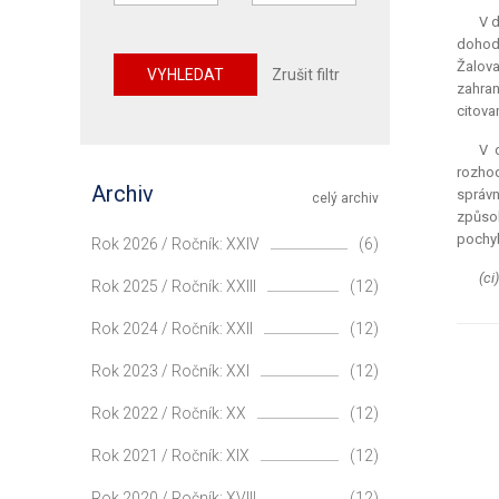
V 
dohodě
Žalova
VYHLEDAT
Zrušit filtr
zahran
citova
V 
rozhod
Archiv
správn
celý archiv
způso
pochyb
Rok 2026 / Ročník: XXIV
(6)
(ci)
Rok 2025 / Ročník: XXIII
(12)
Rok 2024 / Ročník: XXII
(12)
Rok 2023 / Ročník: XXI
(12)
Rok 2022 / Ročník: XX
(12)
Rok 2021 / Ročník: XIX
(12)
Rok 2020 / Ročník: XVIII
(12)