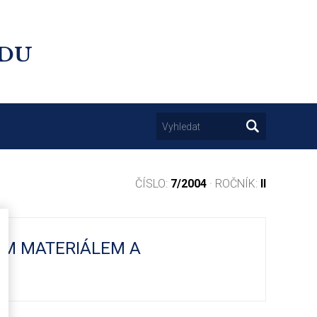
UDU
ČÍSLO:
7/2004
· ROČNÍK:
II
ÝM MATERIÁLEM A