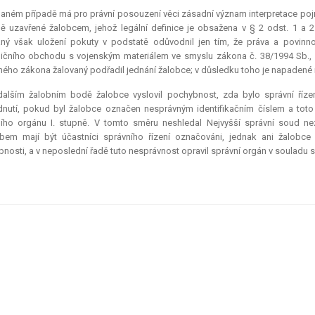
daném případě má pro právní posouzení věci zásadní význam
interpretace
poj
 uzavřené žalobcem, jehož legální definice je obsažena v § 2 odst. 1 a
ný však uložení pokuty v podstatě odůvodnil jen tím, že práva a povinno
ičního obchodu s vojenským materiálem ve smyslu zákona č. 38/1994 Sb., 
ného zákona žalovaný podřadil jednání žalobce; v důsledku toho je napaden
dalším žalobním bodě žalobce vyslovil pochybnost, zda bylo správní ří
nutí, pokud byl žalobce označen nesprávným identifikačním číslem a toto 
ího orgánu I. stupně. V tomto směru neshledal Nejvyšší správní soud ne
bem mají být účastníci správního řízení označováni, jednak ani žalobc
nosti, a v neposlední řadě tuto nesprávnost opravil správní orgán v souladu s