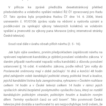
V příloze ke zprávě předložila desetistránkový přehled
předvolebního a volebního vysílání redakcí ŘZ ČT zpracovaný pro Radu
ČT. Tato zpráva byla projednána Radou ČT dne 14. 6. 2006, která
usnesením č. 97/07/06 zprávu vzala na vědomí a vyslovila uznání a
poděkování za vynikající výkony televizních kolektivů ve volebním
vysílání a jmenovitě za výkony pana Moravce (zdroj internetové stránky
České televize).
Soud vzal dále v úvahu obsah příloh návrhu (č. 5 - 16).
Jak bylo výše uvedeno, prvním předpokladem úspěšnosti návrhu na
vyslovení neplatnosti kandidáta je zjištění porušení volebního zákona. V
daném případě navrhovatel napadá volbu kandidátů z důvodu porušení
ustanovení § 16 odst. 4 volebního zákona, podle něhož "
pro volby do
Poslanecké sněmovny mají v době začínající 16 dnů a končící 48 hodin
před zahájením voleb kandidující politické strany, politická hnutí a
koalice
,
jejichž kandidátní listina byla zaregistrována, vyhrazeno v Českém rozhlase
celkem 14 hodin a v České televizi celkem 14 hodin v rámci jejich
vysílacích okruhů bezplatně poskytnutého vysílacího času, který se rozdělí
kandidujícím politickým stranám, politickým hnutím a koalicím rovným
dílem. Termíny vysílacích časů se určí losem
". Této povinnosti Česká
televize plně dostála a navrhovatel to ani nezpochybňuje; tvrdí ovšem, že