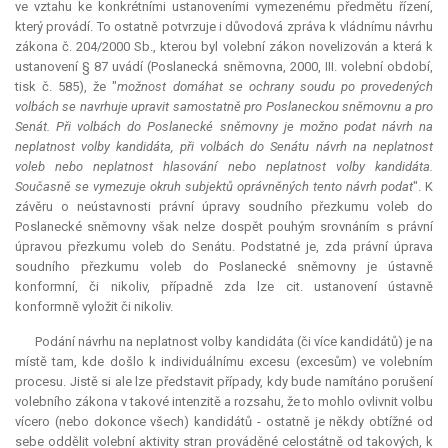
ve vztahu ke konkrétními ustanoveními vymezenému předmětu řízení,
který provádí. To ostatně potvrzuje i důvodová zpráva k vládnímu návrhu
zákona č. 204/2000 Sb., kterou byl volební zákon novelizován a která k
ustanovení § 87 uvádí (Poslanecká sněmovna, 2000, III. volební období,
tisk č. 585), že "
možnost domáhat se ochrany soudu po provedených
volbách se navrhuje upravit samostatně pro Poslaneckou sněmovnu a pro
Senát. Při volbách do Poslanecké sněmovny je možno podat návrh na
neplatnost volby kandidáta, při volbách do Senátu návrh na neplatnost
voleb nebo neplatnost hlasování nebo neplatnost volby kandidáta.
Současně se vymezuje okruh subjektů oprávněných tento návrh podat
". K
závěru o neústavnosti právní úpravy soudního přezkumu voleb do
Poslanecké sněmovny však nelze dospět pouhým srovnáním s právní
úpravou přezkumu voleb do Senátu. Podstatné je, zda právní úprava
soudního přezkumu voleb do Poslanecké sněmovny je ústavně
konformní, či nikoliv, případně zda lze cit. ustanovení ústavně
konformně vyložit či nikoliv.
Podání návrhu na neplatnost volby kandidáta (či více kandidátů) je na
místě tam, kde došlo k individuálnímu excesu (excesům) ve volebním
procesu. Jistě si ale lze představit případy, kdy bude namítáno porušení
volebního zákona v takové intenzitě a rozsahu, že to mohlo ovlivnit volbu
vícero (nebo dokonce všech) kandidátů - ostatně je někdy obtížné od
sebe oddělit volební aktivity stran prováděné celostátně od takových, k