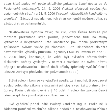
stran, které budou mít podle aktuálního průzkumu šanci dostat se do
Poslanecké sněmovny
"), 21. 5. 2006 ("
utkání předsedů současných
parlamentních stran
") a 28. 5. 2006 ("
souboj nejžhavějších kandidátů na
premiéra
"). Zástupci neparlamentních stran se neměli možnost utkat se
zástupci stran parlamentních.
Navrhovatelka vyvodila závěr, že klíč, který Česká televize pro
možnost prezentace stran použila, jednoznačně třídil na strany
významné a nevýznamné. Tato klasifikace pak mohla podstatným
způsobem ovlivnit voliče při hlasování. Tuto skutečnost doložila
navrhovatelka výsledky průzkumu agentury FACTUM Invenio ze dne 13.
6. 2006, který konstatuje, že voliči byli ovlivněni předvolebními
diskusními pořady vysílanými v televizi a rozhlase. Ke svému návrhu
připojila navrhovatelka i četné další přílohy (přehledy vysílání České
televize, zprávy o předvolebních průzkumech apod.)
Státní volební komise ve vyjádření uvedla, že jí nepřísluší posuzovat
soulad volebního zákona s ústavními principy a vychází z platné právní
úpravy. Povinnosti stanovené v § 16 odst. 4 volebního zákona Česká
televize splnila a jiný úkol již ve volbách nemá.
Své vyjádření podal ještě zvolený kandidát Ing. K. Podle něj k
žádnému porušení volebního zákona nedošlo a navrhovatelka získala