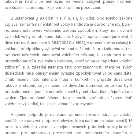
takovému návrhu je nemožné, se věcně zabýval pouze návrhem
eventuálním a přistoupil k jeho meritornímu posouzení.
Z ustanovení § 90 odst. 1 s. ř. s. a § 87 odst. 5 volebního zákona
vyplývá, že návrh na neplatnost volby kandidáta je důvodný tehdy, byla-li
porušena ustanovení volebního zákona způsobem, který mohl ovlivnit
výsledek volby tohoto kandidáta. Jak Nejvyšší správní soud judikoval již
dříve (viz např. usnesení č. 354/2004 Sb. NSS), v obecné rovině existují tři
základní předpoklady vyhovění volební stížnosti: 1. protizákonnost, tzn.
porušení některých ustanovení volebního zákona; 2. vztah mezi touto
protizákonností a zvolením kandidáta, jehož volba je napadena volební
stížností, a 3. zásadní intenzita této protizákonnosti, která ve svých
důsledcích musí přinejmenším výrazně zpochybňovat volbu kandidáta.
Jinak řečeno, tato intenzita musí v konkrétním případě dosahovat
takového stupně, že je možno se důvodně domnívat, že pokud by k
protizákonnému jednání nedošlo, nebyl by tento kandidát zřejmě vůbec
zvolen. Zjednodušeně řečeno: tato intenzita způsobuje "zatemnění"
volebních výsledků, tzn. jejich zásadní zpochybnění.
V daném případě je namítáno porušení rovnosti stran ve volební
soutěži ze strany veřejnoprávní televize, která nad rámec ustanovení § 16
odst. 4 volebního zákona ve vyjmenovaných pořadech poskytla další
prostor pro názorovou prezentaci tzv. parlamentním stranám a