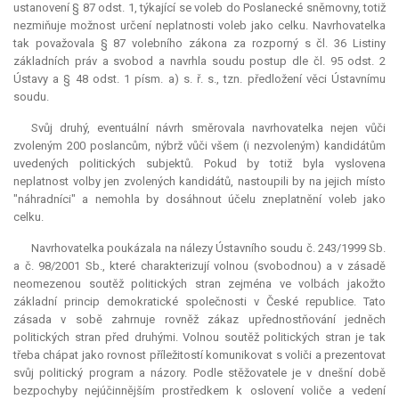
ustanovení § 87 odst. 1, týkající se voleb do Poslanecké sněmovny, totiž
nezmiňuje možnost určení neplatnosti voleb jako celku. Navrhovatelka
tak považovala § 87 volebního zákona za rozporný s čl. 36 Listiny
základních práv a svobod a navrhla soudu postup dle čl. 95 odst. 2
Ústavy a § 48 odst. 1 písm. a) s. ř. s., tzn. předložení věci Ústavnímu
soudu.
Svůj druhý, eventuální návrh směrovala navrhovatelka nejen vůči
zvoleným 200 poslancům, nýbrž vůči všem (i nezvoleným) kandidátům
uvedených politických subjektů. Pokud by totiž byla vyslovena
neplatnost volby jen zvolených kandidátů, nastoupili by na jejich místo
"náhradníci" a nemohla by dosáhnout účelu zneplatnění voleb jako
celku.
Navrhovatelka poukázala na nálezy Ústavního soudu č. 243/1999 Sb.
a č. 98/2001 Sb., které charakterizují volnou (svobodnou) a v zásadě
neomezenou soutěž politických stran zejména ve volbách jakožto
základní princip demokratické společnosti v České republice. Tato
zásada v sobě zahrnuje rovněž zákaz upřednostňování jedněch
politických stran před druhými. Volnou soutěž politických stran je tak
třeba chápat jako rovnost příležitostí komunikovat s voliči a prezentovat
svůj politický program a názory. Podle stěžovatele je v dnešní době
bezpochyby nejúčinnějším prostředkem k oslovení voliče a vedení