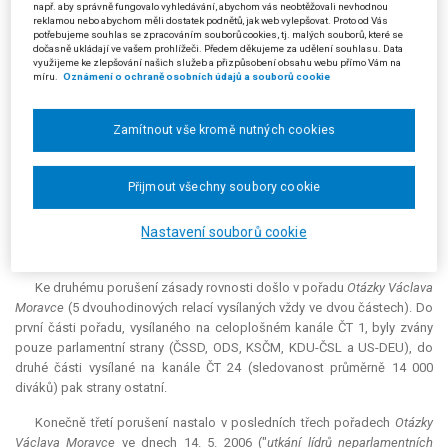
např. aby správně fungovalo vyhledávání, abychom vás neobtěžovali nevhodnou
16 odst. 4 volebního zákona (32 - 33 minut pro každou stranu), avšak
reklamou nebo abychom měli dostatek podnětů, jak web vylepšovat. Proto od Vás
potřebujeme souhlas se zpracováním souborů cookies, tj. malých souborů, které se
vedle toho poskytla - v rozporu se zásadou rovného přístupu - výše
dočasně ukládají ve vašem prohlížeči. Předem děkujeme za udělení souhlasu. Data
uvedeným stranám další vysílací čas.
využijeme ke zlepšování našich služeb a přizpůsobení obsahu webu přímo Vám na
míru.
Oznámení o ochraně osobních údajů a souborů cookie
Jednalo se zejména o pořad
Otázky Václava Moravce SPECIÁL
-
předvolební debaty (celkem 21 hodin; sledovanost až 496 000 diváků),
Zamítnout vše kromě nutných cookies
do kterého byli zváni pouze zástupci pěti politických stran. Česká
televize rozhodla, že přístup bude mít pouze pět subjektů s nejvyššími
preferencemi veřejnosti na základě provedených průzkumů veřejného
Přijmout všechny soubory cookie
mínění. Česká televize není orgánem státní správy, a není tedy nadána
pravomocí rozhodovat o právech a povinnostech jiných subjektů. Tímto
Nastavení souborů cookie
postupem došlo k nezákonnému zvýhodnění a růstu preferencí
zmíněných politických stran.
Ke druhému porušení zásady rovnosti došlo v pořadu
Otázky Václava
Moravce
(5 dvouhodinových relací vysílaných vždy ve dvou částech). Do
první části pořadu, vysílaného na celoplošném kanále ČT 1, byly zvány
pouze parlamentní strany (ČSSD, ODS, KSČM, KDU-ČSL a US-DEU), do
druhé části vysílané na kanále ČT 24 (sledovanost průměrně 14 000
diváků) pak strany ostatní.
Konečně třetí porušení nastalo v posledních třech pořadech
Otázky
Václava Moravce
ve dnech 14. 5. 2006 ("
utkání lídrů neparlamentních