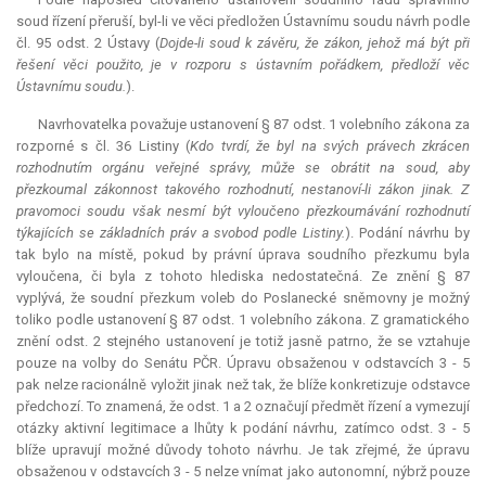
soud řízení přeruší, byl-li ve věci předložen Ústavnímu soudu návrh podle
čl. 95 odst. 2 Ústavy (
Dojde-li soud k závěru, že zákon, jehož má být při
řešení věci použito, je v rozporu s ústavním pořádkem, předloží věc
Ústavnímu soudu.
).
Navrhovatelka považuje ustanovení § 87 odst. 1 volebního zákona za
rozporné s čl. 36 Listiny (
Kdo tvrdí, že byl na svých právech zkrácen
rozhodnutím orgánu veřejné správy, může se obrátit na soud, aby
přezkoumal zákonnost takového rozhodnutí, nestanoví-li zákon jinak. Z
pravomoci soudu však nesmí být vyloučeno přezkoumávání rozhodnutí
týkajících se základních práv a svobod podle Listiny.
). Podání návrhu by
tak bylo na místě, pokud by právní úprava soudního přezkumu byla
vyloučena, či byla z tohoto hlediska nedostatečná. Ze znění § 87
vyplývá, že soudní přezkum voleb do Poslanecké sněmovny je možný
toliko podle ustanovení § 87 odst. 1 volebního zákona. Z gramatického
znění odst. 2 stejného ustanovení je totiž jasně patrno, že se vztahuje
pouze na volby do Senátu PČR. Úpravu obsaženou v odstavcích 3 - 5
pak nelze racionálně vyložit jinak než tak, že blíže konkretizuje odstavce
předchozí. To znamená, že odst. 1 a 2 označují předmět řízení a vymezují
otázky aktivní legitimace a lhůty k podání návrhu, zatímco odst. 3 - 5
blíže upravují možné důvody tohoto návrhu. Je tak zřejmé, že úpravu
obsaženou v odstavcích 3 - 5 nelze vnímat jako autonomní, nýbrž pouze