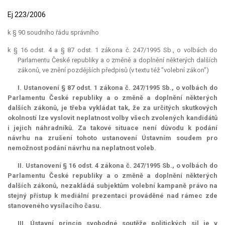
Ej 223/2006
k § 90 soudního řádu správního
k § 16 odst. 4 a § 87 odst. 1 zákona č. 247/1995 Sb., o volbách do
Parlamentu České republiky a o změně a doplnění některých dalších
zákonů, ve znění pozdějších předpisů (v textu též "volební zákon")
I. Ustanovení § 87 odst. 1 zákona č. 247/1995 Sb., o volbách do
Parlamentu České republiky a o změně a doplnění některých
dalších zákonů, je třeba vykládat tak, že za určitých skutkových
okolností lze vyslovit neplatnost volby všech zvolených kandidátů
i jejich náhradníků. Za takové situace není důvodu k podání
návrhu na zrušení tohoto ustanovení Ústavním soudem pro
nemožnost podání návrhu na neplatnost voleb.
II. Ustanovení § 16 odst. 4 zákona č. 247/1995 Sb., o volbách do
Parlamentu České republiky a o změně a doplnění některých
dalších zákonů, nezakládá subjektům volební kampaně právo na
stejný přístup k
mediální
prezentaci prováděné nad rámec zde
stanoveného vysílacího času.
III. Ústavní princip svobodné soutěže politických sil je v