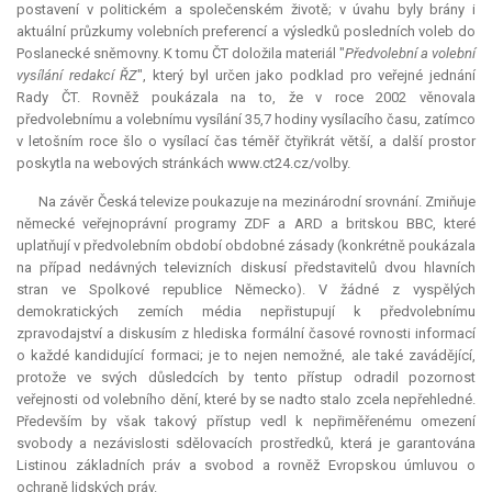
postavení v politickém a společenském životě; v úvahu byly brány i
aktuální průzkumy volebních preferencí a výsledků posledních voleb do
Poslanecké sněmovny. K tomu ČT doložila materiál "
Předvolební a volební
vysílání redakcí ŘZ
", který byl určen jako podklad pro veřejné jednání
Rady ČT. Rovněž poukázala na to, že v roce 2002 věnovala
předvolebnímu a volebnímu vysílání 35,7 hodiny vysílacího času, zatímco
v letošním roce šlo o vysílací čas téměř čtyřikrát větší, a další prostor
poskytla na webových stránkách www.ct24.cz/volby.
Na závěr Česká televize poukazuje na mezinárodní srovnání. Zmiňuje
německé veřejnoprávní programy ZDF a ARD a britskou BBC, které
uplatňují v předvolebním období obdobné zásady (konkrétně poukázala
na případ nedávných televizních diskusí představitelů dvou hlavních
stran ve Spolkové republice Německo). V žádné z vyspělých
demokratických zemích média nepřistupují k předvolebnímu
zpravodajství a diskusím z hlediska formální časové rovnosti informací
o každé kandidující formaci; je to nejen nemožné, ale také zavádějící,
protože ve svých důsledcích by tento přístup odradil pozornost
veřejnosti od volebního dění, které by se nadto stalo zcela nepřehledné.
Především by však takový přístup vedl k nepřiměřenému omezení
svobody a nezávislosti sdělovacích prostředků, která je garantována
Listinou základních práv a svobod a rovněž Evropskou úmluvou o
ochraně lidských práv.