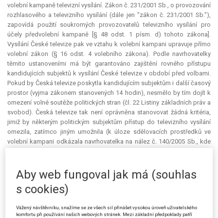
volební kampaně televizní vysílání. Zákon č. 231/2001 Sb., o provozování
rozhlasového a televizního vysílání (dále jen "zákon č. 231/2001 Sb."),
zapovídá použití soukromých provozovatelů televizního vysílání pro
účely předvolební kampaně [§ 48 odst. 1 písm. d) tohoto zákona].
Vysílání České televize pak ve vztahu k volební kampani upravuje přímo
volební zákon (§ 16 odst. 4 volebního zákona). Podle navrhovatelky
těmito ustanoveními má být garantováno zajištění rovného přístupu
kandidujících subjektů k vysílání České televize v období před volbami.
Pokud by Česká televize poskytla kandidujícím subjektům i další časový
prostor (vyjma zákonem stanovených 14 hodin), nesmělo by tím dojít k
omezení volné soutěže politických stran (čl. 22 Listiny základních práv a
svobod). Česká televize tak není oprávněna stanovovat žádná kritéria,
jimiž by některým politickým subjektům přístup do televizního vysílání
omezila, zatímco jiným umožnila (k úloze sdělovacích prostředků ve
volební kampani odkázala navrhovatelka na nález č. 140/2005 Sb., kde
bylo vyřčeno, že v případě těch sdělovacích prostředků, u nichž zákon
podmínky použití ve volební kampani neupravuje, je třeba uplatnit
pravidlo rovného přístupu).
Aby web fungoval jak má (souhlas
s cookies)
Podle navrhovatelky Česká televize v rozporu s volebním zákonem
zvýhodnila některé kandidující subjekty (konkrétně ČSSD, ODS, KSČM a
KDU-ČSL) a toto porušení ovlivnilo výsledek voleb jako takových i
Vážený návštěvníku, snažíme se ze všech sil přinášet vysokou úroveň uživatelského
komfortu při používání našich webových stránek. Mezi základní předpoklady patří
výsledek volby všech kandidátů. Česká televize sice doslova vyplnila §