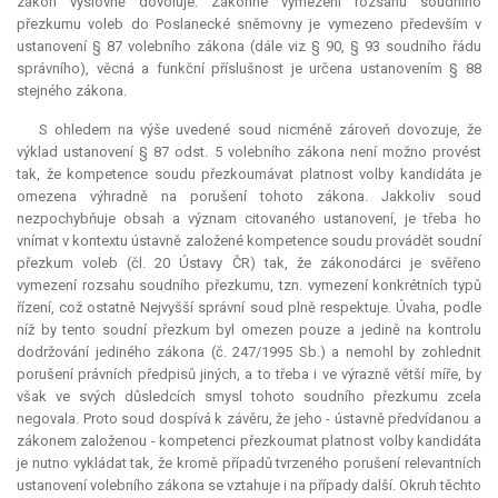
zákon výslovně dovoluje. Zákonné vymezení rozsahu soudního
přezkumu voleb do Poslanecké sněmovny je vymezeno především v
ustanovení § 87 volebního zákona (dále viz § 90, § 93 soudního řádu
správního), věcná a funkční příslušnost je určena ustanovením § 88
stejného zákona.
S ohledem na výše uvedené soud nicméně zároveň dovozuje, že
výklad ustanovení § 87 odst. 5 volebního zákona není možno provést
tak, že
kompetence
soudu přezkoumávat platnost volby kandidáta je
omezena výhradně na porušení tohoto zákona. Jakkoliv soud
nezpochybňuje obsah a význam citovaného ustanovení, je třeba ho
vnímat v kontextu ústavně založené
kompetence
soudu provádět soudní
přezkum voleb (čl. 20 Ústavy ČR) tak, že zákonodárci je svěřeno
vymezení rozsahu soudního přezkumu, tzn. vymezení konkrétních typů
řízení, což ostatně Nejvyšší správní soud plně respektuje. Úvaha, podle
níž by tento soudní přezkum byl omezen pouze a jedině na kontrolu
dodržování jediného zákona (č. 247/1995 Sb.) a nemohl by zohlednit
porušení právních předpisů jiných, a to třeba i ve výrazně větší míře, by
však ve svých důsledcích smysl tohoto soudního přezkumu zcela
negovala. Proto soud dospívá k závěru, že jeho - ústavně předvídanou a
zákonem založenou - kompetenci přezkoumat platnost volby kandidáta
je nutno vykládat tak, že kromě případů tvrzeného porušení relevantních
ustanovení volebního zákona se vztahuje i na případy další. Okruh těchto