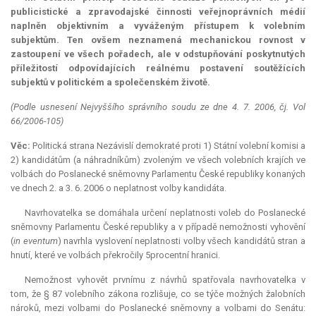
publicistické a zpravodajské činnosti veřejnoprávních médií
naplněn objektivním a vyváženým přístupem k volebním
subjektům. Ten ovšem neznamená mechanickou rovnost v
zastoupení ve všech pořadech, ale v odstupňování poskytnutých
příležitostí odpovídajících reálnému postavení soutěžících
subjektů v politickém a společenském životě.
(Podle usnesení Nejvyššího správního soudu ze dne 4. 7. 2006, čj. Vol
66/2006-105)
Věc:
Politická strana Nezávislí demokraté proti 1) Státní volební komisi a
2) kandidátům (a náhradníkům) zvoleným ve všech volebních krajích ve
volbách do Poslanecké sněmovny Parlamentu České republiky konaných
ve dnech 2. a 3. 6. 2006 o neplatnost volby kandidáta.
Navrhovatelka se domáhala určení neplatnosti voleb do Poslanecké
sněmovny Parlamentu České republiky a v případě nemožnosti vyhovění
(
in eventum
) navrhla vyslovení neplatnosti volby všech kandidátů stran a
hnutí, které ve volbách překročily 5procentní hranici.
Nemožnost vyhovět prvnímu z návrhů spatřovala navrhovatelka v
tom, že § 87 volebního zákona rozlišuje, co se týče možných žalobních
nároků, mezi volbami do Poslanecké sněmovny a volbami do Senátu: