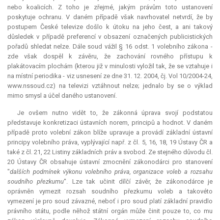
nebo koalicích. Z toho je zřejmé, jakým právům toto ustanovení
poskytuje ochranu. V daném případě však navrhovatel netvrdí, že by
postupem České televize došlo k útoku na jeho čest, a ani takový
důsledek v případě preferencí v obsazení označených publicistických
pořadů shledat nelze. Dále soud vážil § 16 odst. 1 volebního zákona -
zde však dospěl k závěru, že zachování rovného přístupu k
plakátovacím plochám (kterou již v minulosti vyložil tak, že se vztahuje i
na místní periodika - viz usnesení ze dne 31. 12. 2004, čj. Vol 10/2004-24,
www.nssoud.cz) na televizi vztáhnout nelze; jednalo by se o výklad
mimo smysl a účel daného ustanovení.
Je ovšem nutno vidět to, že zákonná úprava svojí podstatou
představuje konkretizaci ústavních norem, principů a hodnot. V daném
případě proto volební zákon blíže upravuje a provádí základní ústavní
principy volebního práva, vyplývající např. z čl. 5, 16, 18, 19 Ústavy ČR a
také z čl. 21, 22 Listiny základních práv a svobod. Ze stejného důvodu čl.
20 Ústavy ČR obsahuje ústavní zmocnění zákonodárci pro stanovení
"
dalších podmínek výkonu volebního práva, organizace voleb a rozsahu
soudního přezkumu
". Lze tak učinit dílčí závěr, že zákonodárce je
oprávněn vymezit rozsah soudního přezkumu voleb a takovéto
vymezení je pro soud závazné, neboť i pro soud platí základní pravidlo
právního státu, podle něhož státní orgán může činit pouze to, co mu