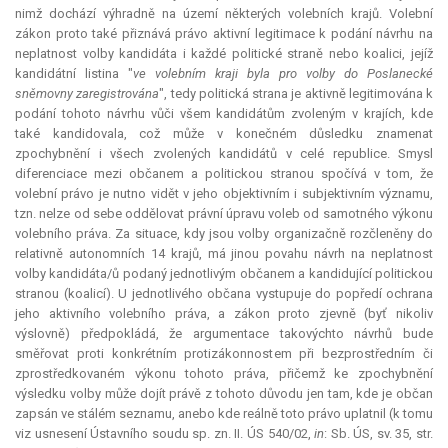
nimž dochází výhradně na území některých volebních krajů. Volební
zákon proto také přiznává právo aktivní legitimace k podání návrhu na
neplatnost volby kandidáta i každé politické straně nebo koalici, jejíž
kandidátní listina "
ve volebním kraji byla pro volby do Poslanecké
sněmovny zaregistrována
", tedy politická strana je aktivně legitimována k
podání tohoto návrhu vůči všem kandidátům zvoleným v krajích, kde
také kandidovala, což může v konečném důsledku znamenat
zpochybnění i všech zvolených kandidátů v celé republice. Smysl
diferenciace mezi občanem a politickou stranou spočívá v tom, že
volební právo je nutno vidět v jeho objektivním i subjektivním významu,
tzn. nelze od sebe oddělovat právní úpravu voleb od samotného výkonu
volebního práva. Za situace, kdy jsou volby organizačně rozčleněny do
relativně autonomních 14 krajů, má jinou povahu návrh na neplatnost
volby kandidáta/ů podaný jednotlivým občanem a kandidující politickou
stranou (koalicí). U jednotlivého občana vystupuje do popředí ochrana
jeho aktivního volebního práva, a zákon proto zjevně (byť nikoliv
výslovně) předpokládá, že argumentace takovýchto návrhů bude
směřovat proti konkrétním protizákonnostem při bezprostředním či
zprostředkovaném výkonu tohoto práva, přičemž ke zpochybnění
výsledku volby může dojít právě z tohoto důvodu jen tam, kde je občan
zapsán ve stálém seznamu, anebo kde reálně toto právo uplatnil (k tomu
viz usnesení Ústavního soudu sp. zn. II. ÚS 540/02,
in
: Sb. ÚS, sv. 35, str.