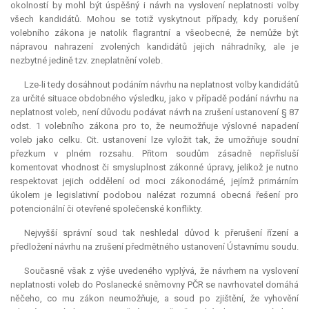
okolností by mohl být úspěšný i návrh na vyslovení neplatnosti volby
všech kandidátů. Mohou se totiž vyskytnout případy, kdy porušení
volebního zákona je natolik flagrantní a všeobecné, že nemůže být
nápravou nahrazení zvolených kandidátů jejich náhradníky, ale je
nezbytné jedině tzv. zneplatnění voleb.
Lze-li tedy dosáhnout podáním návrhu na neplatnost volby kandidátů
za určité situace obdobného výsledku, jako v případě podání návrhu na
neplatnost voleb, není důvodu podávat návrh na zrušení ustanovení § 87
odst. 1 volebního zákona pro to, že neumožňuje výslovné napadení
voleb jako celku. Cit. ustanovení lze vyložit tak, že umožňuje soudní
přezkum v plném rozsahu. Přitom soudům zásadně nepřísluší
komentovat vhodnost či smysluplnost zákonné úpravy, jelikož je nutno
respektovat jejich oddělení od moci zákonodárné, jejímž primárním
úkolem je legislativní podobou nalézat rozumná obecná řešení pro
potencionální či otevřené společenské konflikty.
Nejvyšší správní soud tak neshledal důvod k přerušení řízení a
předložení návrhu na zrušení předmětného ustanovení Ústavnímu soudu.
Současně však z výše uvedeného vyplývá, že návrhem na vyslovení
neplatnosti voleb do Poslanecké sněmovny PČR se navrhovatel domáhá
něčeho, co mu zákon neumožňuje, a soud po zjištění, že vyhovění