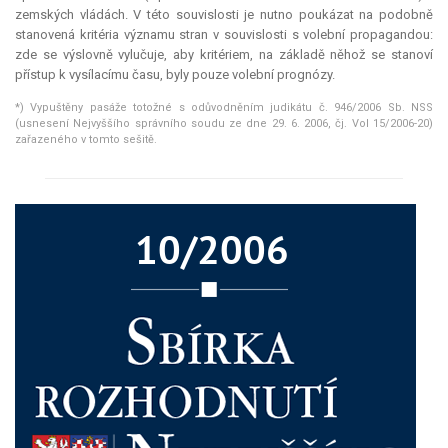
zemských vládách. V této souvislosti je nutno poukázat na podobně
stanovená kritéria významu stran v souvislosti s volební propagandou:
zde se výslovně vylučuje, aby kritériem, na základě něhož se stanoví
přístup k vysílacímu času, byly pouze volební prognózy.
*) Vypuštěny pasáže totožné s odůvodněním judikátu č. 946/2006 Sb. NSS
(usnesení Nejvyššího správního soudu ze dne 29. 6. 2006, čj. Vol 15/2006-20)
zařazeného v tomto sešitě.