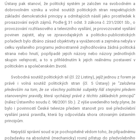
Ústavy pak stanoví, že politický systém je založen na svobodném a
dobrovolném vzniku a volné soutěži politických stran respektujících
základní demokratické principy a odmítajících násilí jako prostředek k
prosazování svých zájmů. Podle § 31 odst. 3 zákona č. 231/2001 Sb., o
provozování rozhlasového a televizního vysílání, je provozovatel vysílání
povinen zajistit, aby ve zpravodajských a politicko-publicistických
pořadech bylo dbáno zásad objektivity a vyváženosti a zejména nebyla v
celku vysílaného programu jednostranně zvýhodňována žádná politická
strana nebo hnutí, popřípadě jejich názory nebo názory jednotlivých
skupin veřejnosti, a to s přihlédnutím k jejich reálnému postavení v
politickém a společenském životě.
Svobodná soutěž politických sil (čl. 22 Listiny), jejíž jednou z forem je
právě i volná soutěž politických stran (čl. 5 Ústavy) je "
založena
především na tom, že se všechny politické subjekty řídí stejnými předem
stanovenými pravidly, která vycházejí právě z těchto základních principů
"
(nález Ústavního soudu č. 98/2001 Sb.). Z výše uvedeného tedy plyne, že
bylo i povinností České televize předem stanovit pro své předvolební
vysílání jasná pravidla, která by odpovídala shora citovaným ústavním
principům.
Nejvyšší správní soud si je pochopitelně vědom toho, že případnému
požadavku na absolutně (mechanicky) rovný přístup do předvolebního