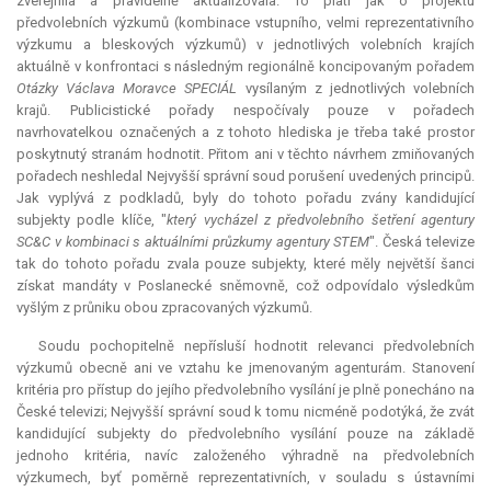
zveřejnila a pravidelně aktualizovala. To platí jak o projektu
předvolebních výzkumů (kombinace vstupního, velmi reprezentativního
výzkumu a bleskových výzkumů) v jednotlivých volebních krajích
aktuálně v konfrontaci s následným regionálně koncipovaným pořadem
Otázky Václava Moravce SPECIÁL
vysílaným z jednotlivých volebních
krajů. Publicistické pořady nespočívaly pouze v pořadech
navrhovatelkou označených a z tohoto hlediska je třeba také prostor
poskytnutý stranám hodnotit. Přitom ani v těchto návrhem zmiňovaných
pořadech neshledal Nejvyšší správní soud porušení uvedených principů.
Jak vyplývá z podkladů, byly do tohoto pořadu zvány kandidující
subjekty podle klíče, "
který vycházel z předvolebního šetření agentury
SC&C v kombinaci s aktuálními průzkumy agentury STEM
". Česká televize
tak do tohoto pořadu zvala pouze subjekty, které měly největší šanci
získat mandáty v Poslanecké sněmovně, což odpovídalo výsledkům
vyšlým z průniku obou zpracovaných výzkumů.
Soudu pochopitelně nepřísluší hodnotit relevanci předvolebních
výzkumů obecně ani ve vztahu ke jmenovaným agenturám. Stanovení
kritéria pro přístup do jejího předvolebního vysílání je plně ponecháno na
České televizi; Nejvyšší správní soud k tomu nicméně podotýká, že zvát
kandidující subjekty do předvolebního vysílání pouze na základě
jednoho kritéria, navíc založeného výhradně na předvolebních
výzkumech, byť poměrně reprezentativních, v souladu s ústavními