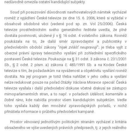
nedůvodně omezila ostatní kandidující subjekty.
Soud při posuzování důvodnosti navrhovatelových námitek vycházel
rovněž z vyjádření České televize ze dne 15. 6. 2006, které si vyžádal v
obsahově obdobné věci (vedené pod sp. zn. Vol 25/2006). Česká
televize prostřednictvím svého generálního ředitele uvedla, že plně
dostála povinnosti, uložené jí v § 16 odst. 4 volebního zákona. Rovněž
poukázala na to, že další směr zpravodajství a publicistiky v
předvolebním období zákony "
nijak zvlášť neupravují
"; je třeba vyjít z
obecné právní úpravy televizního vysílání při zohlednění specifického
postavení České televize. Poukazuje na § 31 odst. 3 zákona č. 231/2001
Sb., § 2 odst. 2 písm. a) zákona č. 483/1991 Sb. a na
Kodex
České
televize s tím, že požadavkům na vyváženost a objektivitu vysílání rovněž
dostála. Na její program je totiž třeba nahlížet v jeho celku a vysílání
nelze redukovat pouze na pořad
Otázky Václava Moravce speciál
. Česká
televize vysílala i další předvolební diskuse včetně diskusí se zástupci
mimoparlamentních stran, a to např. v pořadech
Události, komentáře
a
Dobré ráno
, kde nabídla prostor všem kandidujícím subjektům. Vedle
toho vysílala každý den množství zpravodajských pořadů, v nichž
přinášela informace o průběhu předvolební kampaně.
Prostor věnovaný jednotlivým politickým stranám vycházel z kritéria
obsaženého ve výše uvedených právních předpisech, tj. z jejich reálného