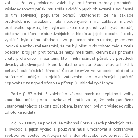
volili, a že tedy výsledek voleb byl zmíněnými pořady podmíněn.
Výsledek tohoto průzkumu spíše svědčí o jejich objektivitě a současně
(s tím souvisící) popularitě pořadů. Skutečnost, že na základě
předvolebního průzkumu, ale nepochybně i na základě znalostí
politického spektra, byli vybíráni aktéři do jednotlivých typů pořadů,
přičemž do těch nejatraktivnějších z hlediska jejich obsahu i doby
vysílání, byla dána přednost tzv. parlamentním stranám, je celkem
logická. Navrhovatel nenamítá, že mu byl přístup do tohoto média zcela
odepřen, brojí jen proti tomu, že nebyl mezi těmi, kterým byla přiznána
určitá preference - mezi těmi, kteří měli možnost působit v pořadech
divácky atraktivnějších, které konkrétně označil. Soud však přihlížel k
celkové publicistické činnosti České televize ve volebním období a
preferenci určitých subjektů zařazením do označených pořadů
nepovažuje za nepodloženou a přístup ČT shledal vyváženým.
Podle § 87 odst. 5 volebního zákona návrh na neplatnost volby
kandidáta může podat navrhovatel, má-li za to, že byla porušena
ustanovení tohoto zákona způsobem, který mohl ovlivnit výsledek volby
tohoto kandidáta.
Z čl. 22 Listiny se podává, že zákonná úprava všech politických práv
a svobod a jejich výklad a používání musí umožňovat a ochraňovat
svobodnou soutěž politických sil v demokratické společnosti. Čl. 5