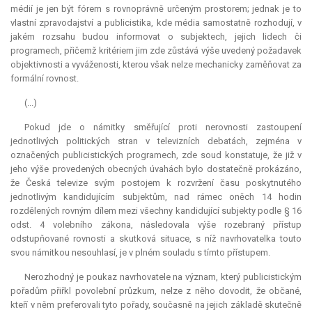
médií je jen být fórem s rovnoprávně určeným prostorem; jednak je to
vlastní zpravodajství a publicistika, kde média samostatně rozhodují, v
jakém rozsahu budou informovat o subjektech, jejich lidech či
programech, přičemž kritériem jim zde zůstává výše uvedený požadavek
objektivnosti a vyváženosti, kterou však nelze mechanicky zaměňovat za
formální rovnost.
(...)
Pokud jde o námitky směřující proti nerovnosti zastoupení
jednotlivých politických stran v televizních debatách, zejména v
označených publicistických programech, zde soud konstatuje, že již v
jeho výše provedených obecných úvahách bylo dostatečně prokázáno,
že Česká televize svým postojem k rozvržení času poskytnutého
jednotlivým kandidujícím subjektům, nad rámec oněch 14 hodin
rozdělených rovným dílem mezi všechny kandidující subjekty podle § 16
odst. 4 volebního zákona, následovala výše rozebraný přístup
odstupňované rovnosti a skutková situace, s níž navrhovatelka touto
svou námitkou nesouhlasí, je v plném souladu s tímto přístupem.
Nerozhodný je poukaz navrhovatele na význam, který publicistickým
pořadům přiřkl povolební průzkum, nelze z něho dovodit, že občané,
kteří v něm preferovali tyto pořady, současně na jejich základě skutečně