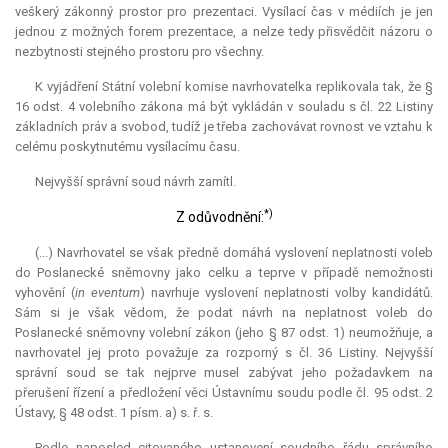
veškerý zákonný prostor pro prezentaci. Vysílací čas v médiích je jen
jednou z možných forem prezentace, a nelze tedy přisvědčit názoru o
nezbytnosti stejného prostoru pro všechny.
K vyjádření Státní volební komise navrhovatelka replikovala tak, že §
16 odst. 4 volebního zákona má být vykládán v souladu s čl. 22 Listiny
základních práv a svobod, tudíž je třeba zachovávat rovnost ve vztahu k
celému poskytnutému vysílacímu času.
Nejvyšší správní soud návrh zamítl.
*)
Z odůvodnění:
(...) Navrhovatel se však předně domáhá vyslovení neplatnosti voleb
do Poslanecké sněmovny jako celku a teprve v případě nemožnosti
vyhovění (
in eventum
) navrhuje vyslovení neplatnosti volby kandidátů.
Sám si je však vědom, že podat návrh na neplatnost voleb do
Poslanecké sněmovny volební zákon (jeho § 87 odst. 1) neumožňuje, a
navrhovatel jej proto považuje za rozporný s čl. 36 Listiny. Nejvyšší
správní soud se tak nejprve musel zabývat jeho požadavkem na
přerušení řízení a předložení věci Ústavnímu soudu podle čl. 95 odst. 2
Ústavy, § 48 odst. 1 písm. a) s. ř. s.
Podle naposled citovaného ustanovení soudního řádu správního