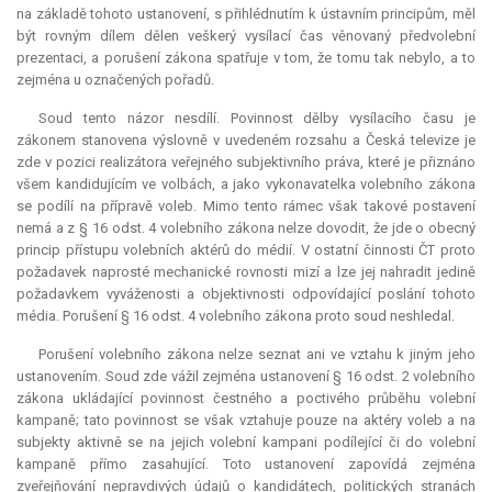
na základě tohoto ustanovení, s přihlédnutím k ústavním principům, měl
být rovným dílem dělen veškerý vysílací čas věnovaný předvolební
prezentaci, a porušení zákona spatřuje v tom, že tomu tak nebylo, a to
zejména u označených pořadů.
Soud tento názor nesdílí. Povinnost dělby vysílacího času je
zákonem stanovena výslovně v uvedeném rozsahu a Česká televize je
zde v pozici realizátora veřejného subjektivního práva, které je přiznáno
všem kandidujícím ve volbách, a jako vykonavatelka volebního zákona
se podílí na přípravě voleb. Mimo tento rámec však takové postavení
nemá a z § 16 odst. 4 volebního zákona nelze dovodit, že jde o obecný
princip přístupu volebních aktérů do médií. V ostatní činnosti ČT proto
požadavek naprosté mechanické rovnosti mizí a lze jej nahradit jedině
požadavkem vyváženosti a objektivnosti odpovídající poslání tohoto
média. Porušení § 16 odst. 4 volebního zákona proto soud neshledal.
Porušení volebního zákona nelze seznat ani ve vztahu k jiným jeho
ustanovením. Soud zde vážil zejména ustanovení § 16 odst. 2 volebního
zákona ukládající povinnost čestného a poctivého průběhu volební
kampaně; tato povinnost se však vztahuje pouze na aktéry voleb a na
subjekty aktivně se na jejich volební kampani podílející či do volební
kampaně přímo zasahující. Toto ustanovení zapovídá zejména
zveřejňování nepravdivých údajů o kandidátech, politických stranách