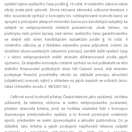
vysílání vyjma vysílacího času podle § 16 odst. 4 volebního zákona nelze
nikdy zcela plně vyhovět. Shora citovaná německá odborná literatura v
této souvislosti vychází z konceptu tzv. odstupňované rovnosti šancí ve
spojení s principem alespoň minimální šance pro kandidující subjekty se
veřejně ve veřejnoprávních médiích prezentovat. Jinak řečeno, na
půdorysu naší právní úpravy, nad rámec vysílacího času garantovaného
ve stejné výši všem kandidujícím subjektům podle § 16 odst. 4
volebního zákona, je z hlediska ústavního práva přípustné, ovšem za
dodržení shora uvedených ústavních principů, vyměřit další vysílací časy
i v rámci veřejnoprávních médií stranám diferencovaně podle jejich
významu. Ze stejného konceptu ostatně vychází ve své judikatuře ve věci
státního financování politických stran též Ústavní soud; stát stranám
poskytuje finanční prostředky nikoliv na základě principu absolutní
(objektivní) rovnosti, nýbrž s ohledem na jejich úspěch ve volbách (srov.
nález Ústavního soudu č. 98/2001 Sb.)
Celkově soud hodnotil přístup České televize jako vyvážený. Je třeba
zdůraznit, že televize, vědoma si svého veřejnoprávního postavení,
předem stanovila kritéria, jimiž se hodlala následně řídit v koncepci
dramaturgie předvolebního vysílání, a to kromě povinných volebních
spotů, především ve svém zpravodajství a aktuální publicistice. Co je
důležité, tato kritéria a jejich postupné naplňování televize vzápětí