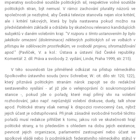
imperativy svobodné soutěže politických sil, respektive volné soutěže
politických stran, být nemusí. V rámci zachování plurality názorů ve
společnosti je nezbytné, aby Česká televize stanovila nejen více kritérií,
ale i kritérií takových, která by byla nastavena pokud možno na
předvídatelném základě a odrážela by skutečnou relevanci kandidujících
subjektů v daném volebním kraji. "
V rozporu s tímto ustanovením by bylo
jakékoliv omezení (diskriminace) některých politických sil ve volbách v
přístupu ke sdělovacím prostředkům, ve svobodě projevu, shromažďování
apod.
" (Pavlíček, V. a kol.: Ústava a ústavní řád České republiky.
Komentář. 2. díl. Práva a svobody. 2. vydání, Linde, Praha 1999, str. 215).
V této souvislosti lze přiměřeně odkázat na přístup německého
Spolkového ústavního soudu (srov. Schreiber, W.: cit. dílo str. 120, 122),
který přiznává politickým stranám nárok zapojit se do redakčně
sestaveného vysílání - ať již jde o veřejnoprávní či soukromoprávní
stanice -, pokud jde o pořady, které mají přímý vliv na volební
rozhodování, jako např. nejrůznější volební diskuse, duely,
talk show
apod. Politické strany však nemají k dispozici rovnocenný čas, nýbrž
jejich účast je odstupňovaná. Při jinak zásadně svobodné tvorbě těchto
pořadů musí redakce přihlížet k tomu, jakou roli ve skutečnosti hrají
politické strany, a to především s ohledem na dobu jejich existence,
pevnost jejich organizace, parlamentní zastoupení nebo účast ve
spolkové vládě nebo (v podmínkách federativního německého státu) v