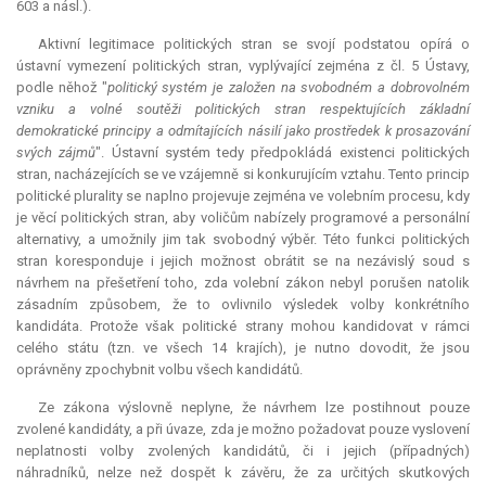
603 a násl.).
Aktivní legitimace politických stran se svojí podstatou opírá o
ústavní vymezení politických stran, vyplývající zejména z čl. 5 Ústavy,
podle něhož "
politický systém je založen na svobodném a dobrovolném
vzniku a volné soutěži politických stran respektujících základní
demokratické principy a odmítajících násilí jako prostředek k prosazování
svých zájmů
". Ústavní systém tedy předpokládá existenci politických
stran, nacházejících se ve vzájemně si konkurujícím vztahu. Tento princip
politické plurality se naplno projevuje zejména ve volebním procesu, kdy
je věcí politických stran, aby voličům nabízely programové a personální
alternativy, a umožnily jim tak svobodný výběr. Této funkci politických
stran koresponduje i jejich možnost obrátit se na nezávislý soud s
návrhem na přešetření toho, zda volební zákon nebyl porušen natolik
zásadním způsobem, že to ovlivnilo výsledek volby konkrétního
kandidáta. Protože však politické strany mohou kandidovat v rámci
celého státu (tzn. ve všech 14 krajích), je nutno dovodit, že jsou
oprávněny zpochybnit volbu všech kandidátů.
Ze zákona výslovně neplyne, že návrhem lze postihnout pouze
zvolené kandidáty, a při úvaze, zda je možno požadovat pouze vyslovení
neplatnosti volby zvolených kandidátů, či i jejich (případných)
náhradníků, nelze než dospět k závěru, že za určitých skutkových