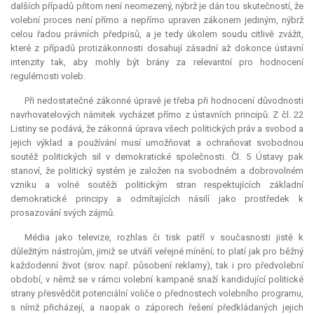
dalších případů přitom není neomezený, nýbrž je dán tou skutečností, že
volební proces není přímo a nepřímo upraven zákonem jediným, nýbrž
celou řadou právních předpisů, a je tedy úkolem soudu citlivě zvážit,
které z případů protizákonnosti dosahují zásadní až dokonce ústavní
intenzity tak, aby mohly být brány za
relevantní
pro hodnocení
regulérnosti voleb.
Při nedostatečné zákonné úpravě je třeba při hodnocení důvodnosti
navrhovatelových námitek vycházet přímo z ústavních principů. Z čl. 22
Listiny se podává, že zákonná úprava všech politických práv a svobod a
jejich výklad a používání musí umožňovat a ochraňovat svobodnou
soutěž politických sil v demokratické společnosti. Čl. 5 Ústavy pak
stanoví, že politický systém je založen na svobodném a dobrovolném
vzniku a volné soutěži politickým stran respektujících základní
demokratické principy a odmítajících násilí jako prostředek k
prosazování svých zájmů.
Média jako televize, rozhlas či tisk patří v současnosti jistě k
důležitým nástrojům, jimiž se utváří veřejné mínění; to platí jak pro běžný
každodenní život (srov. např. působení reklamy), tak i pro předvolební
období, v němž se v rámci volební kampaně snaží kandidující politické
strany přesvědčit potenciální voliče o přednostech volebního programu,
s nímž přicházejí, a naopak o záporech řešení předkládaných jejich