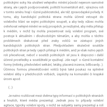
politickými soky. Na utváření veřejného mínění působí nejenom samotné
strany, ale i jejich podporovatelé, političtí komentátoři atd.; výraznou roli
v tomto směru hrají i různé publicistické, ale též zpravodajské pořady. K
tomu, aby kandidující politická strana mohla účinně vstoupit do
volebního klání se svými politickými soupeři, a aby tedy vůbec mohla
ovlivňovat veřejné mínění ve svůj prospěch, je nezbytné, aby měla přístup
k médiím, v nichž by mohla prezentovat svůj volební program, své
postoje k aktuálním i dlouhodobým tématům, a aby mohla o těchto
problémech diskutovat před zraky voličů se zástupci jiných
kandidujících politických stran. Předpokladem skutečné soutěže
politických stran je tedy i jejich přístup k médiím, aniž je však nutno jejich
roli přeceňovat, neboť v soutěži politických sil jsou k dispozici i další
účinné prostředky a soutěžitelé je využívají. Jde např. o různé kontaktní
formy (mítinky, předvolební setkání, letáky, placená inzerce, billboardy...).
Účinnou formou přesvědčování voličů bývá také poukaz na splněné
volební sliby v předchozích volbách, úspěchy na komunální či krajské
úrovni apod.
(...)
Je nutno rozlišovat mezi dvěma typy informací o politických stranách
a hnutích, které média prezentují. Jednak jsou to případy volební
agitace, typicky volební spoty, v nichž se subjekty samy prezentují a rolí