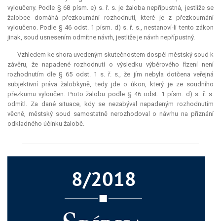
vyloučeny. Podle § 68 písm. e) s. ř. s. je žaloba nepřípustná, jestliže se
žalobce domáhá přezkoumání rozhodnutí, které je z přezkoumání
vyloučeno. Podle § 46 odst. 1 písm. d) s. ř. s., nestanoví-li tento zákon
jinak, soud usnesením odmítne návrh, jestliže je návrh nepřípustný.
Vzhledem ke shora uvedeným skutečnostem dospěl městský soud k
závěru, že napadené rozhodnutí o výsledku výběrového řízení není
rozhodnutím dle § 65 odst. 1 s. ř. s., že jím nebyla dotčena veřejná
subjektivní práva žalobkyně, tedy jde o úkon, který je ze soudního
přezkumu vyloučen. Proto žalobu podle § 46 odst. 1 písm. d) s. ř. s.
odmítl. Za dané situace, kdy se nezabýval napadeným rozhodnutím
věcně, městský soud samostatně nerozhodoval o návrhu na přiznání
odkladného účinku žalobě.