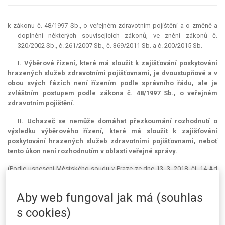
k zákonu č. 48/1997 Sb., o veřejném zdravotním pojištění a o změně a
doplnění některých souvisejících zákonů, ve znění zákonů č.
320/2002 Sb., č. 261/2007 Sb., č. 369/2011 Sb. a č. 200/2015 Sb.
I. Výběrové řízení, které má sloužit k zajišťování poskytování
hrazených služeb zdravotními pojišťovnami, je dvoustupňové a v
obou svých fázích není řízením podle správního řádu, ale je
zvláštním postupem podle zákona č. 48/1997 Sb., o veřejném
zdravotním pojištění.
II. Uchazeč se nemůže domáhat přezkoumání rozhodnutí o
výsledku výběrového řízení, které má sloužit k zajišťování
poskytování hrazených služeb zdravotními pojišťovnami, neboť
tento úkon není rozhodnutím v oblasti veřejné správy.
(Podle usnesení Městského soudu v Praze ze dne 13. 3. 2018, čj. 14 Ad
5/2018-17)
Aby web fungoval jak má (souhlas
Věc:
MUDr. Darina Z. proti Magistrátu hlavního města Prahy o uzavření
smlouvy se zdravotními pojišťovnami.
s cookies)
Žalobkyně podala u Městského soudu v Praze žalobu proti