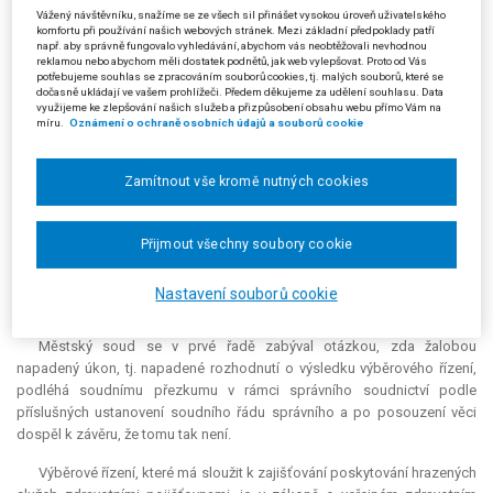
Vážený návštěvníku, snažíme se ze všech sil přinášet vysokou úroveň uživatelského
rozhodnutí žalovaného o výsledku výběrového řízení na uzavření
komfortu při používání našich webových stránek. Mezi základní předpoklady patří
smlouvy se zdravotními pojišťovnami o poskytování a úhradě hrazených
např. aby správně fungovalo vyhledávání, abychom vás neobtěžovali nevhodnou
reklamou nebo abychom měli dostatek podnětů, jak web vylepšovat. Proto od Vás
služeb v oboru dermatovenerologie ze dne 1. 11. 2017 a současně
potřebujeme souhlas se zpracováním souborů cookies, tj. malých souborů, které se
navrhla, aby soud žalobě proti tomuto rozhodnutí o výsledku
dočasně ukládají ve vašem prohlížeči. Předem děkujeme za udělení souhlasu. Data
výběrového řízení přiznal odkladný účinek.
využijeme ke zlepšování našich služeb a přizpůsobení obsahu webu přímo Vám na
míru.
Oznámení o ochraně osobních údajů a souborů cookie
Žalobkyně měla za to, že v daném případě došlo ke zkrácení jejích
subjektivních práv, neboť žalovaný neumožnil hodnotící komisi hodnotit
Zamítnout vše kromě nutných cookies
splnění zákonných kritérií, která jsou uvedena v § 51 zákona o veřejném
zdravotním pojištění ohledně její osoby.
Přijmout všechny soubory cookie
Městský soud v Praze žalobu odmítl.
Nastavení souborů cookie
Z ODŮVODNĚNÍ:
Městský soud se v prvé řadě zabýval otázkou, zda žalobou
napadený úkon, tj. napadené rozhodnutí o výsledku výběrového řízení,
podléhá soudnímu přezkumu v rámci správního soudnictví podle
příslušných ustanovení soudního řádu správního a po posouzení věci
dospěl k závěru, že tomu tak není.
Výběrové řízení, které má sloužit k zajišťování poskytování hrazených