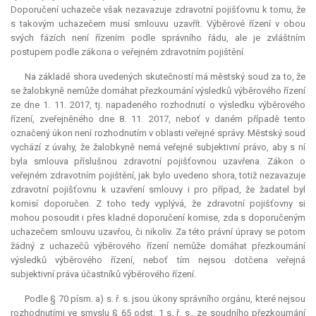
Doporučení uchazeče však nezavazuje zdravotní pojišťovnu k tomu, že
s takovým uchazečem musí smlouvu uzavřít. Výběrové řízení v obou
svých fázích není řízením podle správního řádu, ale je zvláštním
postupem podle zákona o veřejném zdravotním pojištění.
Na základě shora uvedených skutečností má městský soud za to, že
se žalobkyně nemůže domáhat přezkoumání výsledků výběrového řízení
ze dne 1. 11. 2017, tj. napadeného rozhodnutí o výsledku výběrového
řízení, zveřejněného dne 8. 11. 2017, neboť v daném případě tento
označený úkon není rozhodnutím v oblasti veřejné správy. Městský soud
vychází z úvahy, že žalobkyně nemá veřejné subjektivní právo, aby s ní
byla smlouva příslušnou zdravotní pojišťovnou uzavřena. Zákon o
veřejném zdravotním pojištění, jak bylo uvedeno shora, totiž nezavazuje
zdravotní pojišťovnu k uzavření smlouvy i pro případ, že žadatel byl
komisí doporučen. Z toho tedy vyplývá, že zdravotní pojišťovny si
mohou posoudit i přes kladné doporučení komise, zda s doporučeným
uchazečem smlouvu uzavřou, či nikoliv. Za této právní úpravy se potom
žádný z uchazečů výběrového řízení nemůže domáhat přezkoumání
výsledků výběrového řízení, neboť tím nejsou dotčena veřejná
subjektivní práva účastníků výběrového řízení.
Podle § 70 písm. a) s. ř. s. jsou úkony správního orgánu, které nejsou
rozhodnutími ve smyslu § 65 odst. 1 s. ř. s., ze soudního přezkoumání