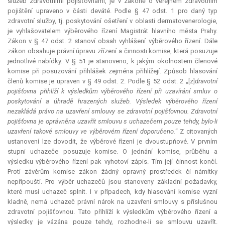
služeb zdravotními pojišťovnami, je v zákoně o veřejném zdravotním
pojištění upraveno v části deváté. Podle § 47 odst. 1 pro daný typ
zdravotní služby, tj. poskytování ošetření v oblasti dermatovenerologie,
je vyhlašovatelem výběrového řízení Magistrát hlavního města Prahy.
Zákon v § 47 odst. 2 stanoví obsah vyhlášení výběrového řízení. Dále
zákon obsahuje právní úpravu zřízení a činnosti komise, která posuzuje
jednotlivé nabídky. V § 51 je stanoveno, k jakým okolnostem členové
komise při posuzování přihlášek zejména přihlížejí. Způsob hlasování
členů komise je upraven v § 49 odst. 2. Podle § 52 odst. 2 „[z]
dravotní
pojišťovna přihlíží k výsledkům výběrového řízení při uzavírání smluv o
poskytování a úhradě hrazených služeb. Výsledek výběrového řízení
nezakládá právo na uzavření smlouvy se zdravotní pojišťovnou. Zdravotní
pojišťovna je oprávněna uzavřít smlouvu s uchazečem pouze tehdy, bylo-li
uzavření takové smlouvy ve výběrovém řízení doporučeno.
“ Z citovaných
ustanovení lze dovodit, že výběrové řízení je dvoustupňové. V prvním
stupni uchazeče posuzuje komise. O jednání komise, průběhu a
výsledku výběrového řízení pak vyhotoví zápis. Tím její činnost končí.
Proti závěrům komise zákon žádný opravný prostředek či námitky
nepřipouští. Pro výběr uchazečů jsou stanoveny základní požadavky,
které musí uchazeč splnit. I v případech, kdy hlasování komise vyzní
kladně, nemá uchazeč právní nárok na uzavření smlouvy s příslušnou
zdravotní pojišťovnou. Tato přihlíží k výsledkům výběrového řízení a
výsledky je vázána pouze tehdy, rozhodne-li se smlouvu uzavřít.