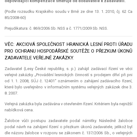
odpovídající
kompenzace
směřuje od dodavatele k zadavateli.
(Podle rozsudku Krajského soudu v Brně ze dne 13. 1. 2010, čj. 62 Ca
85/2008-60)
Prejudikatura: č. 869/2006 Sb. NSS a č. 1771/2009 Sb. NSS.
VĚC: AKCIOVÁ SPOLEČNOST HRANICKÁ LESNÍ PROTI ÚŘADU
PRO OCHRANU HOSPODÁŘSKÉ SOUTĚŽE O PŘEZKUM ÚKONŮ
ZADAVATELE VEŘEJNÉ ZAKÁZKY.
Zadavatel (Lesy České republiky, s. p.) zahájil zadávací řízení ve věci
veřejné zakázky „Provádění lesnických činností s prodejem dříví při pni
od 1. 1. 2008, SÚJ č. 12401“ oznámením o zahájení zadávacího řízení,
které bylo uveřejněno v informačním systému veřejných zakázek dne 3.
8. 2007.
Veřejná zakázka byla zadávána v otevřeném řízení. Kritériem byla nejnižší
nabídková cena.
Žalobce vůči postupu zadavatele podal námitky. Následně žalobce
podal návrh na zahájení řízení o přezkum úkonů zadavatele, jelikož byl
dle názoru žalobce v rozporu se zákonem č. 137/2006 Sb., o veřejných