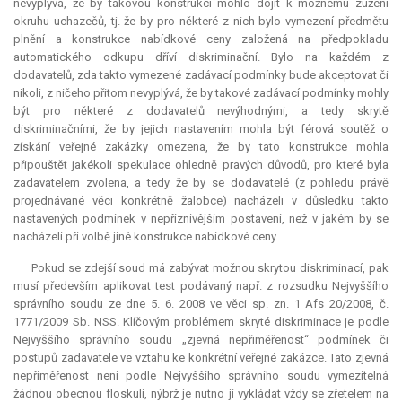
nevyplývá, že by takovou konstrukcí mohlo dojít k možnému zúžení
okruhu uchazečů, tj. že by pro některé z nich bylo vymezení předmětu
plnění a konstrukce nabídkové ceny založená na předpokladu
automatického odkupu dříví diskriminační. Bylo na každém z
dodavatelů, zda takto vymezené zadávací podmínky bude akceptovat či
nikoli, z ničeho přitom nevyplývá, že by takové zadávací podmínky mohly
být pro některé z dodavatelů nevýhodnými, a tedy skrytě
diskriminačními, že by jejich nastavením mohla být férová soutěž o
získání veřejné zakázky omezena, že by tato konstrukce mohla
připouštět jakékoli spekulace ohledně pravých důvodů, pro které byla
zadavatelem zvolena, a tedy že by se dodavatelé (z pohledu právě
projednávané věci konkrétně žalobce) nacházeli v důsledku takto
nastavených podmínek v nepříznivějším postavení, než v jakém by se
nacházeli při volbě jiné konstrukce nabídkové ceny.
Pokud se zdejší soud má zabývat možnou skrytou diskriminací, pak
musí především aplikovat test podávaný např. z rozsudku Nejvyššího
správního soudu ze dne 5. 6. 2008 ve věci sp. zn. 1 Afs 20/2008, č.
1771/2009 Sb. NSS. Klíčovým problémem skryté diskriminace je podle
Nejvyššího správního soudu „zjevná nepřiměřenost“ podmínek či
postupů zadavatele ve vztahu ke konkrétní veřejné zakázce. Tato zjevná
nepřiměřenost není podle Nejvyššího správního soudu vymezitelná
žádnou obecnou floskulí, nýbrž je nutno ji vykládat vždy se zřetelem na