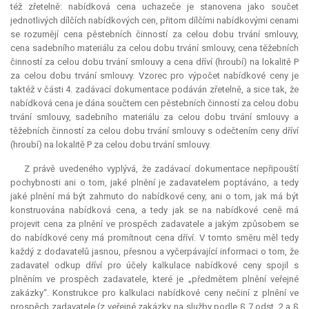
též zřetelně: nabídková cena uchazeče je stanovena jako součet
jednotlivých dílčích nabídkových cen, přitom dílčími nabídkovými cenami
se rozumějí cena pěstebních činností za celou dobu trvání smlouvy,
cena sadebního materiálu za celou dobu trvání smlouvy, cena těžebních
činností za celou dobu trvání smlouvy a cena dříví (hroubí) na lokalitě P
za celou dobu trvání smlouvy. Vzorec pro výpočet nabídkové ceny je
taktéž v části 4. zadávací dokumentace podáván zřetelně, a sice tak, že
nabídková cena je dána součtem cen pěstebních činností za celou dobu
trvání smlouvy, sadebního materiálu za celou dobu trvání smlouvy a
těžebních činností za celou dobu trvání smlouvy s odečtením ceny dříví
(hroubí) na lokalitě P za celou dobu trvání smlouvy.
Z právě uvedeného vyplývá, že zadávací dokumentace nepřipouští
pochybnosti ani o tom, jaké plnění je zadavatelem poptáváno, a tedy
jaké plnění má být zahrnuto do nabídkové ceny, ani o tom, jak má být
konstruována nabídková cena, a tedy jak se na nabídkové ceně má
projevit cena za plnění ve prospěch zadavatele a jakým způsobem se
do nabídkové ceny má promítnout cena dříví. V tomto směru měl tedy
každý z dodavatelů jasnou, přesnou a vyčerpávající informaci o tom, že
zadavatel odkup dříví pro účely kalkulace nabídkové ceny spojil s
plněním ve prospěch zadavatele, které je „předmětem plnění veřejné
zakázky“. Konstrukce pro kalkulaci nabídkové ceny nečiní z plnění ve
prospěch zadavatele (z veřejné zakázky na služby podle § 7 odst. 2 a §