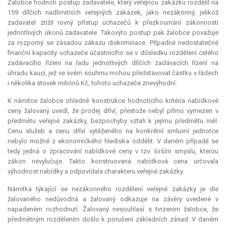
Žalobce hodnotí postup zadavatele, který veřejnou zakázku rozdělil na
159 dílčích nadlimitních veřejných zakázek, jako nezákonný, jelikož
zadavatel ztížil rovný přístup uchazečů k přezkoumání zákonnosti
jednotlivých úkonů zadavatele. Takovýto postup pak žalobce považuje
za rozporný se zásadou zákazu diskriminace. Případné nedostatečné
finanční kapacity uchazeče účastnícího se v důsledku rozdělení celého
zadávacího řízení na řadu jednotlivých dílčích zadávacích řízení na
úhradu kaucí, jež ve svém souhrnu mohou představovat částku v řádech
i několika stovek miliónů Kč, tohoto uchazeče znevýhodní.
K námitce žalobce ohledně konstrukce hodnotícího kritéria nabídkové
ceny žalovaný uvedl, že prodej dříví, přestože nebyl přímo vymezen v
předmětu veřejné zakázky, bezpochyby vztah k jejímu předmětu měl.
Cenu služeb a cenu dříví vytěženého na konkrétní smluvní jednotce
nebylo možné z ekonomického hlediska oddělit. V daném případě se
tedy jedná o zpracování nabídkové ceny v tzv. širším smyslu, kterou
zákon nevylučuje. Takto konstruovaná nabídková cena určovala
výhodnost nabídky a odpovídala charakteru veřejné zakázky.
Námitka týkající se nezákonného rozdělení veřejné zakázky je dle
žalovaného nedůvodná a žalovaný odkazuje na závěry uvedené v
napadeném rozhodnutí. Žalovaný nesouhlasí s tvrzením žalobce, že
předmětným rozdělením došlo k porušení základních zásad. V daném