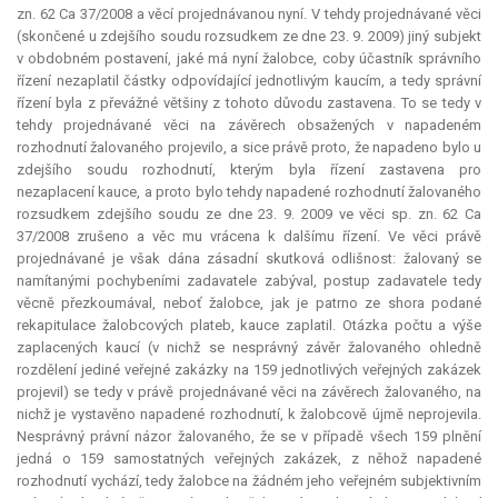
zn. 62 Ca 37/2008 a věcí projednávanou nyní. V tehdy projednávané věci
(skončené u zdejšího soudu rozsudkem ze dne 23. 9. 2009) jiný subjekt
v obdobném postavení, jaké má nyní žalobce, coby účastník správního
řízení nezaplatil částky odpovídající jednotlivým kaucím, a tedy správní
řízení byla z převážné většiny z tohoto důvodu zastavena. To se tedy v
tehdy projednávané věci na závěrech obsažených v napadeném
rozhodnutí žalovaného projevilo, a sice právě proto, že napadeno bylo u
zdejšího soudu rozhodnutí, kterým byla řízení zastavena pro
nezaplacení
kauce
, a proto bylo tehdy napadené rozhodnutí žalovaného
rozsudkem zdejšího soudu ze dne 23. 9. 2009 ve věci sp. zn. 62 Ca
37/2008 zrušeno a věc mu vrácena k dalšímu řízení. Ve věci právě
projednávané je však dána zásadní skutková odlišnost: žalovaný se
namítanými pochybeními zadavatele zabýval, postup zadavatele tedy
věcně přezkoumával, neboť žalobce, jak je patrno ze shora podané
rekapitulace žalobcových plateb,
kauce
zaplatil. Otázka počtu a výše
zaplacených kaucí (v nichž se nesprávný závěr žalovaného ohledně
rozdělení jediné veřejné zakázky na 159 jednotlivých veřejných zakázek
projevil) se tedy v právě projednávané věci na závěrech žalovaného, na
nichž je vystavěno napadené rozhodnutí, k žalobcově újmě neprojevila.
Nesprávný právní názor žalovaného, že se v případě všech 159 plnění
jedná o 159 samostatných veřejných zakázek, z něhož napadené
rozhodnutí vychází, tedy žalobce na žádném jeho veřejném subjektivním