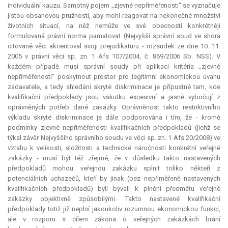
individuální kauzu. Samotný pojem „zjevné nepřiměřenosti“ se vyznačuje
jistou obsahovou pružností, aby mohl reagovat na nekonečné množství
životních situací, na něž nemůže ve své obecnosti konkrétněji
formulovaná právní norma pamatovat (Nejvyšší správní soud ve shora
citované věci akcentoval svoji prejudikaturu - rozsudek ze dne 10. 11.
2005 v právní věci sp. zn. 1 Afs 107/2004, č. 869/2006 Sb. NSS). V
každém případě musí správní soudy při aplikaci kritéria „zjevné
nepřiměřenosti“ poskytnout prostor pro legitimní ekonomickou úvahu
zadavatele, a tedy shledání skryté diskriminace je přípustné tam, kde
kvalifikační předpoklady jsou vskutku excesivní a jasně vybočují z
oprávněných potřeb dané zakázky. Oprávněnost takto restriktivního
výkladu skryté diskriminace je dále podporována i tím, že - kromě
podmínky zjevné nepřiměřenosti kvalifikačních předpokladů (jichž se
týkal závěr Nejvyššího správního soudu ve věci sp. zn. 1 Afs 20/2008) ve
vztahu k velikosti, složitosti a technické náročnosti konkrétní veřejné
zakázky - musí být též zřejmé, že v důsledku takto nastavených
předpokladů mohou veřejnou zakázku splnit toliko někteří z
potenciálních uchazečů, kteří by jinak (bez nepřiměřeně nastavených
kvalifikačních předpokladů) byli bývali k plnění předmětu veřejné
zakázky objektivně způsobilými. Takto nastavené kvalifikační
předpoklady totiž již neplní jakoukoliv rozumnou ekonomickou funkci,
ale v rozporu s cílem zákona o veřejných zakázkách brání