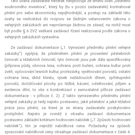
Tato úvaha zadavatele nikterak nevybočuje ze směru úvah „běžného
soukromého investora“, který by (tu v pozici zadavatele) kontrahoval
plnění pro sebe ekonomicky nejvýhodnější, a postup na základě této
úvahy se nedostává do rozporu se žádným ustanovením zákona o
veřejných zakázkách ani neprolamuje žádnou ze zásad, na nichž musí
být podle § 6 ZVZ veškerá zadávací řízení realizovaná podle zákona o
veřejných zakázkách vystavěna.
Ze zadávací dokumentace („1. Vymezení předmětu plnění veřejné
zakázky“) vyplývá, že předmětem plnění je provedení pěstebních
činností a těžebních činností; tyto činnosti jsou pak dále specifikovány
(příprava půdy, obnova lesa, ochrana proti buření, ochrana kultur proti
zvěři, oplocování lesních kultur, prořezávky, vyvětvování porostů, ostatní
ochrana lesa, úklid klestu, výsek nežádoucích dřevin, zpřístupnění
porostů, dočišťování plochy po těžbě, kácení, odvětvování, příjem a
evidence dříví, to vše s konkretizací v samostatné příloze zadávací
dokumentace - v příloze č. 2). Z takto vymezeného předmětu plnění
veřejné zakázky je tedy najisto postaveno, jaké pěstební a jaké těžební
práce jsou plnění, za které je ze strany zadavatele poskytováno
protiplnění. Najisto je rovněž z obsahu zadávací dokumentace
postaveno základní kritérium hodnocení nabídek („7. Způsob hodnocení
nabídek“); tím je nejnižší nabídková cena. Požadavky na způsob
zpracování nabídkové ceny obsahuje zadávací dokumentace v části 4.