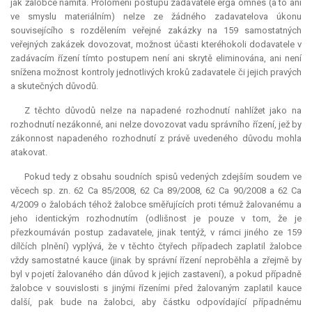
jak žalobce namítá. Prolomení postupu zadavatele
erga omnes
(a to ani
ve smyslu materiálním) nelze ze žádného zadavatelova úkonu
souvisejícího s rozdělením veřejné zakázky na 159 samostatných
veřejných zakázek dovozovat, možnost účasti kteréhokoli dodavatele v
zadávacím řízení tímto postupem není ani skrytě eliminována, ani není
snížena možnost kontroly jednotlivých kroků zadavatele či jejich pravých
a skutečných důvodů.
Z těchto důvodů nelze na napadené rozhodnutí nahlížet jako na
rozhodnutí nezákonné, ani nelze dovozovat vadu správního řízení, jež by
zákonnost napadeného rozhodnutí z právě uvedeného důvodu mohla
atakovat.
Pokud tedy z obsahu soudních spisů vedených zdejším soudem ve
věcech sp. zn. 62 Ca 85/2008, 62 Ca 89/2008, 62 Ca 90/2008 a 62 Ca
4/2009 o žalobách téhož žalobce směřujících proti témuž žalovanému a
jeho identickým rozhodnutím (odlišnost je pouze v tom, že je
přezkoumáván postup zadavatele, jinak tentýž, v rámci jiného ze 159
dílčích plnění) vyplývá, že v těchto čtyřech případech zaplatil žalobce
vždy samostatné
kauce
(jinak by správní řízení neproběhla a zřejmě by
byl v pojetí žalovaného dán důvod k jejich zastavení), a pokud případně
žalobce v souvislosti s jinými řízeními před žalovaným zaplatil
kauce
další, pak bude na žalobci, aby částku odpovídající případnému