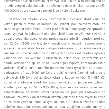
navrhovatel povinen složit kauci ve výši 100 000 Kč, a to bez ohledu na
to, zda veřejná zakázka byla rozdělena na části či nikoli.
Kauce
ve výši
100 000 Kč se tedy vztahuje rovněž k celé veřejné zakázce.
Nesvědčila-li žalobci coby navrhovateli povinnost složit kauci za
každé plnění v rámci celkových 159 plnění, pak žalovaný mohl od
žalobce vybrat vyšší částku, než k jaké měl zákonné opory. Ze správního
spisu vyplývá, že žalobce v této věci složil kauci ve výši 768 699 Kč. Z
obsahu soudního spisu ve věci projednávané zdejším soudem pod sp.
zn. 62 Ca 4/2009 vyplývá, že v souvislosti s vedením samostatného
správního řízení týkajícího se postupu zadavatele při zadávání zakázky v
jiné smluvní územní jednotce z celkových 159 byla od žalobce vybrána
kauce
ve výši 282 402 Kč. Z obsahu soudního spisu ve věci zdejšího
soudu vedené pod sp. zn. 62 Ca 89/2008 pak vyplývá, že v souvislosti s
vedením dalšího samostatného správního řízení týkajícího se postupu
zadavatele při zadávání zakázky v další smluvní územní jednotce z
celkových 159 byla od žalobce vybrána
kauce
ve výši 431 087 Kč.
Konečně z obsahu soudního spisu ve věci pro- jednávané zdejším
soudem pod sp. zn. 62 Ca 90/2008 vyplývá, že v souvislosti s vedením
samostatného správního řízení týkajícího se postupu zadavatele při
zadávání zakázky v další smluvní územní jednotce z celkových 159 byla
od žalobce vybrána
kauce
ve výši 182 805 Kč. Takto složené a na účet
státního rozpočtu převedené
kauce
jsou zdejšímu soudu známy z