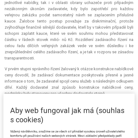
jednotlivé nabídky, tak i v oblasti obrany uchazeče proti případným
nezákonným úkonům zadavatele, kdy bylo zapotřebí pro každou
veřejnou zakázku podat samostatný návrh se zaplacením příslušné
kauce
. Žalobce tento postup považuje za diskriminační, protože
zvýhodňuje finančně silnější dodavatele, kteří by v takovém případě byli
schopni zaplatit
kauce
, které ve svém souhrnu mohou představovat
částku v řádech stovek milió- nů Kč. Rozdělení zadávacího řízení na
celou řadu dílčích veřejných zakázek vede ve svém důsledku i ke
zneprůhlednění celého zadávacího řízení, a je tak v rozporu se zásadou
transparentnosti.
V prvém stupni správního řízení žalovaný k otázce konstrukce nabídkové
ceny dovodil, že zadávací dokumentace poskytovala přesné a jasné
informace o tom, že zadavatel spojil cenu služeb s následným odkupem
dříví. Každý dodavatel znal způsob konstrukce nabídkové ceny,
podmínky byly stanoveny pro všechny dodavatele stejně.
V otázce dělení jedné veřejné zakázky na více jednotlivých veřejných
Aby web fungoval jak má (souhlas
zakázek žalovaný dospěl k závěru, že se v daném případě skutečně
jednalo o 159 nadlimitních veřejných zakázek, jelikož jednotlivé veřejné
s cookies)
zakázky měly vzájemně rozdílná místa plnění, což považoval za určující
znak pro odlišení jednotlivých veřejných zakázek. Žalovaný dovodil, že
Vážený návštěvníku, snažíme se ze všech sil přinášet vysokou úroveň uživatelského
zadavatel má právo vymezit předmět veřejné zakázky dle svých potřeb,
komfortu při používání našich webových stránek. Mezi základní předpoklady patří