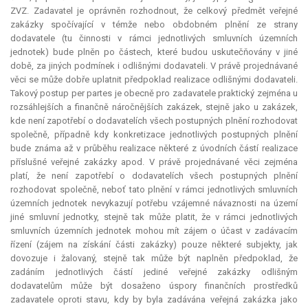
ZVZ. Zadavatel je oprávněn rozhodnout, že celkový předmět veřejné
zakázky spočívající v témže nebo obdobném plnění ze strany
dodavatele (tu činnosti v rámci jednotlivých smluvních územních
jednotek) bude plněn po částech, které budou uskutečňovány v jiné
době, za jiných podmínek i odlišnými dodavateli. V právě projednávané
věci se může dobře uplatnit předpoklad realizace odlišnými dodavateli.
Takový postup
per partes
je obecně pro zadavatele praktický zejména u
rozsáhlejších a finančně náročnějších zakázek, stejně jako u zakázek,
kde není zapotřebí o dodavatelích všech postupných plnění rozhodovat
společně, případně kdy konkretizace jednotlivých postupných plnění
bude známa až v průběhu realizace některé z úvodních částí realizace
příslušné veřejné zakázky apod. V právě projednávané věci zejména
platí, že není zapotřebí o dodavatelích všech postupných plnění
rozhodovat společně, neboť tato plnění v rámci jednotlivých smluvních
územních jednotek nevykazují potřebu vzájemné návaznosti na území
jiné smluvní jednotky, stejně tak může platit, že v rámci jednotlivých
smluvních územních jednotek mohou mít zájem o účast v zadávacím
řízení (zájem na získání části zakázky) pouze některé subjekty, jak
dovozuje i žalovaný, stejně tak může být naplněn předpoklad, že
zadáním jednotlivých částí jediné veřejné zakázky odlišným
dodavatelům může být dosaženo úspory finančních prostředků
zadavatele oproti stavu, kdy by byla zadávána veřejná zakázka jako