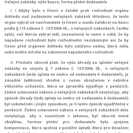
Veřejné zakázky: výše kauce; forma plnění dodavatele
I. I kdyby bylo v řízení o žalobě proti rozhodnutí orgánu
dohledu nad zadáváním veřejných zakázek shledáno, že tento
orgán vybral od navrhovatele (v řízení u soudu žalobce) na kauci
podle § 115 zákona č. 137/2006 Sb., o veřejných zakázkách, částku
vyšší, než kterou vybrat měl, neznamená to samo o sobě, že by
napadené rozhodnutí bylo rozhodnutím nezákonným ani že by
řízení před orgánem dohledu bylo zatíženo vadou, která měla
nebo mohla mít vliv na zákonnost napadeného rozhodnutí.
II. Přestože obecně platí, že výše úhrady za splnění veřejné
zakázky ve smyslu § 7 zákona č. 137/2006 Sb., o veřejných
zakázkách (tedy úplata ve směru od zadavatele k dodavateli), je
zásadně (většinou) shodná s cenou obsaženou v nabídce
vítězného uchazeče, která se zpravidla vyjadřuje v penězích,
žádné ustanovení zákona o veřejných zakázkách nevylučuje, aby
způsob úhrady (tedy úplaty ve směru od zadavatele k dodavateli)
byl uskutečněn i jiným způsobem, je-li tento způsob vyjádřitelný v
penězích. Žádné ustanovení zákona o veřejných zakázkách dále
nevylučuje, aby v souvislosti s takovou, byť obecně méně
obvyklou, formou plnění pro dodavatele byla spojena
kompenzace
, která spočívá v peněžní úplatě, která pro dosažení