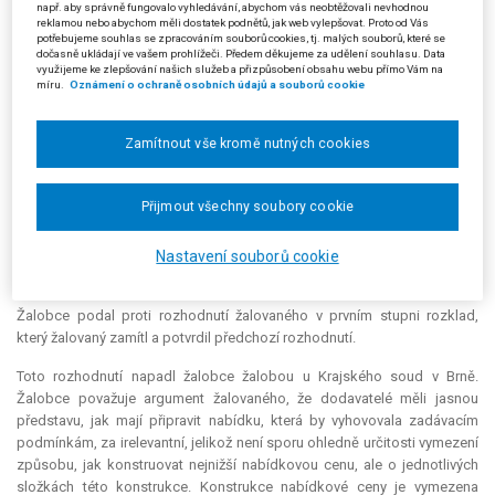
např. aby správně fungovalo vyhledávání, abychom vás neobtěžovali nevhodnou
avšak je vždy povinen dodržet pravidlo zákazu dělení předmětu veřejné
reklamou nebo abychom měli dostatek podnětů, jak web vylepšovat. Proto od Vás
zakázky, pokud by v důsledku toho došlo ke snížení předpokládané
potřebujeme souhlas se zpracováním souborů cookies, tj. malých souborů, které se
hodnoty pod finanční limity stanovené v § 12 ZVZ. Za podstatnou
dočasně ukládají ve vašem prohlížeči. Předem děkujeme za udělení souhlasu. Data
využijeme ke zlepšování našich služeb a přizpůsobení obsahu webu přímo Vám na
žalovaný považoval skutečnost, že zadavatel u žádné z výše uvedených
míru.
Oznámení o ochraně osobních údajů a souborů cookie
159 veřejných zakázek nepostupoval tím způsobem, že by účelově
rozdělil předmět veřejné zakázky tak, aby se z nadlimitní veřejné
zakázky stala veřejná zakázka podlimitní (a mohl tak při jejím zadávání
Zamítnout vše kromě nutných cookies
využít zjednodušených postupů), resp. že by nadlimitní či podlimitní
veřejnou zakázku účelově rozdělil tak, aby zadával zakázky malého
Přijmout všechny soubory cookie
rozsahu; zadavatel zadal všech 159 veřejných zakázek formou
otevřených zadávacích řízení, postupem stanoveným pro nadlimitní
veřejné zakázky, jak odpovídalo předpokládaným hodnotám veřejných
Nastavení souborů cookie
zakázek.
Žalobce podal proti rozhodnutí žalovaného v prvním stupni rozklad,
který žalovaný zamítl a potvrdil předchozí rozhodnutí.
Toto rozhodnutí napadl žalobce žalobou u Krajského soud v Brně.
Žalobce považuje argument žalovaného, že dodavatelé měli jasnou
představu, jak mají připravit nabídku, která by vyhovovala zadávacím
podmínkám, za irelevantní, jelikož není sporu ohledně určitosti vymezení
způsobu, jak konstruovat nejnižší nabídkovou cenu, ale o jednotlivých
složkách této konstrukce. Konstrukce nabídkové ceny je vymezena