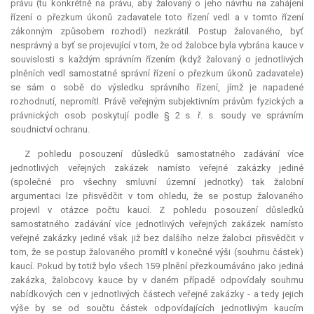
právu (tu konkrétně na právu, aby žalovaný o jeho návrhu na zahájení
řízení o přezkum úkonů zadavatele toto řízení vedl a v tomto řízení
zákonným způsobem rozhodl) nezkrátil. Postup žalovaného, byť
nesprávný a byť se projevující v tom, že od žalobce byla vybrána
kauce
v
souvislosti s každým správním řízením (když žalovaný o jednotlivých
plněních vedl samostatné správní řízení o přezkum úkonů zadavatele)
se sám o sobě do výsledku správního řízení, jímž je napadené
rozhodnutí, nepromítl. Právě veřejným subjektivním právům fyzických a
právnických osob poskytují podle § 2 s. ř. s. soudy ve správním
soudnictví ochranu.
Z pohledu posouzení důsledků samostatného zadávání více
jednotlivých veřejných zakázek namísto veřejné zakázky jediné
(společné pro všechny smluvní územní jednotky) tak žalobní
argumentaci lze přisvědčit v tom ohledu, že se postup žalovaného
projevil v otázce počtu kaucí. Z pohledu posouzení důsledků
samostatného zadávání více jednotlivých veřejných zakázek namísto
veřejné zakázky jediné však již bez dalšího nelze žalobci přisvědčit v
tom, že se postup žalovaného promítl v konečné výši (souhrnu částek)
kaucí. Pokud by totiž bylo všech 159 plnění přezkoumáváno jako jediná
zakázka, žalobcovy
kauce
by v daném případě odpovídaly souhrnu
nabídkových cen v jednotlivých částech veřejné zakázky - a tedy jejich
výše by se od součtu částek odpovídajících jednotlivým kaucím