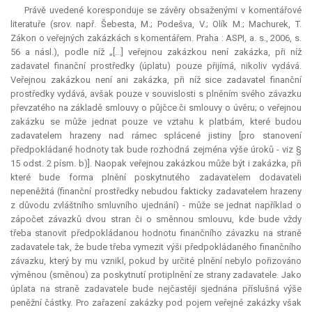
Právě uvedené koresponduje se závěry obsaženými v komentářové
literatuře (srov. např. Šebesta, M.; Podešva, V.; Olík M.; Machurek, T.
Zákon o veřejných zakázkách s komentářem. Praha : ASPI, a. s., 2006, s.
56 a násl.), podle níž „[...] veřejnou zakázkou není zakázka, při níž
zadavatel finanční prostředky (úplatu) pouze přijímá, nikoliv vydává.
Veřejnou zakázkou není ani zakázka, při níž sice zadavatel finanční
prostředky vydává, avšak pouze v souvislosti s plněním svého závazku
převzatého na základě smlouvy o půjčce či smlouvy o úvěru; o veřejnou
zakázku se může jednat pouze ve vztahu k platbám, které budou
zadavatelem hrazeny nad rámec splácené jistiny [pro stanovení
předpokládané hodnoty tak bude rozhodná zejména výše úroků - viz §
15 odst. 2 písm. b)]. Naopak veřejnou zakázkou může být i zakázka, při
které bude forma plnění poskytnutého zadavatelem dodavateli
nepeněžitá (finanční prostředky nebudou fakticky zadavatelem hrazeny
z důvodu zvláštního smluvního ujednání) - může se jednat například o
zápočet závazků dvou stran či o směnnou smlouvu, kde bude vždy
třeba stanovit předpokládanou hodnotu finančního závazku na straně
zadavatele tak, že bude třeba vymezit výši předpokládaného finančního
závazku, který by mu vznikl, pokud by určité plnění nebylo pořizováno
výměnou (směnou) za poskytnutí protiplnění ze strany zadavatele. Jako
úplata na straně zadavatele bude nejčastěji sjednána příslušná výše
peněžní částky. Pro zařazení zakázky pod pojem veřejné zakázky však