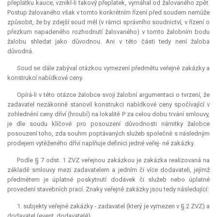
přeplatku
kauce
, vznikl-li takový přeplatek, vymáhal od žalovaného zpět.
Postup žalovaného však v tomto konkrétním řízení před soudem nemůže
způsobit, že by zdejší soud měl (v rámci správního soudnictví, v řízení o
přezkum napadeného rozhodnutí žalovaného) v tomto žalobním bodu
žalobu shledat jako důvodnou. Ani v této části tedy není žaloba
důvodná.
Soud se dále zabýval otázkou vymezení předmětu veřejné zakázky a
konstrukcí nabídkové ceny.
Opírá-li v této otázce žalobce svoji žalobní argumentaci o tvrzení, že
zadavatel nezákonně stanovil konstrukci nabídkové ceny spočívající v
zohlednění ceny dříví (hroubí) na lokalitě P za celou dobu trvání smlouvy,
je dle soudu klíčové pro posouzení důvodnosti námitky žalobce
posouzení toho, zda souhrn poptávaných služeb společně s následným
prodejem vytěženého dříví naplňuje definici jedné veřej- né zakázky.
Podle § 7 odst. 1 ZVZ veřejnou zakázkou je zakázka realizovaná na
základě smlouvy mezi zadavatelem a jedním či více dodavateli, jejímž
předmětem je úplatné poskytnutí dodávek či služeb nebo úplatné
provedení stavebních prací. Znaky veřejné zakázky jsou tedy následující:
1. subjekty veřejné zakázky - zadavatel (který je vymezen v § 2 ZVZ) a
dodavatel (event. dodavatelé),