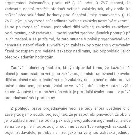
argumentaci žalovaného, podle níž § 13 odst. 3 ZVZ stanoví, že
zadavatel nesmí rozdělit předmět veřejné zakázky tak, aby došlo ke
snížení předpokládané hodnoty pod finanční limity stanovené v § 12
ZVZ, jinými slovy rozdělení nadlimitní veřejné zakázky nesmí vést k tomu,
že se po rozdělení stanou jednotlivé dílčí veřejné zakázky zakázkami
podlimitními, což zadavateli umožní využití zjednodušených postupů při
jejich zadání, a že je zřejmé, že tato situace v právě projednávané věci
nenastala, neboť všech 159 veřejných zakázek bylo zadáno v otevřeném
řízení postupem pro veřejné zakázky nadlimitní, jak odpovídalo jejich
předpokládaným hodnotám.
Zadávání plnění způsobem, který odpovídal tomu, že každé dílčí
plnění je samostatnou veřejnou zakázkou, namísto umožnění takového
dílčího plnění v rámci jediné veřejné zakázky, se nicméně mohlo projevit
právě způsobem, jak uvádí žalobce ve své žalobě - tedy v otázce výše
kauce
. A právě tento možný důsledek je pro další úvahy soudu v právě
projednávané věci podstatný.
Z pohledu právě projednávané věci se tedy shora uvedené dílčí
závěry zdejšího soudu projevují tak, že je zapotřebí přisvědčit žalobci v
jeho základní premise, od níž pak odvíjí svoji žalobní argumentaci, a sice
že na celé plnění, odpovídající souhrnu všech 159 veřejných zakázek v
pojetí zadavatele, je třeba nahlížet jako na veřejnou zakázku jedinou.