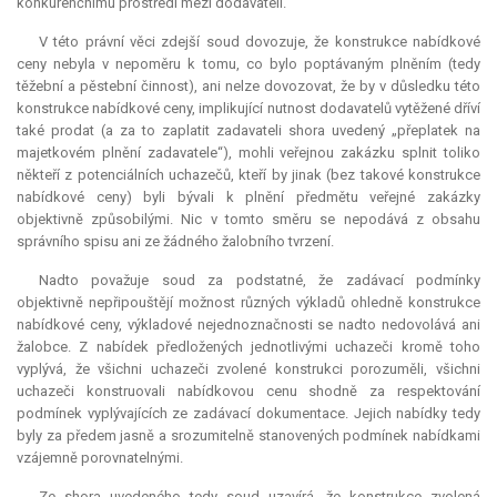
konkurenčnímu prostředí mezi dodavateli.
V této právní věci zdejší soud dovozuje, že konstrukce nabídkové
ceny nebyla v nepoměru k tomu, co bylo poptávaným plněním (tedy
těžební a pěstební činnost), ani nelze dovozovat, že by v důsledku této
konstrukce nabídkové ceny, implikující nutnost dodavatelů vytěžené dříví
také prodat (a za to zaplatit zadavateli shora uvedený „přeplatek na
majetkovém plnění zadavatele“), mohli veřejnou zakázku splnit toliko
někteří z potenciálních uchazečů, kteří by jinak (bez takové konstrukce
nabídkové ceny) byli bývali k plnění předmětu veřejné zakázky
objektivně způsobilými. Nic v tomto směru se nepodává z obsahu
správního spisu ani ze žádného žalobního tvrzení.
Nadto považuje soud za podstatné, že zadávací podmínky
objektivně nepřipouštějí možnost různých výkladů ohledně konstrukce
nabídkové ceny, výkladové nejednoznačnosti se nadto nedovolává ani
žalobce. Z nabídek předložených jednotlivými uchazeči kromě toho
vyplývá, že všichni uchazeči zvolené konstrukci porozuměli, všichni
uchazeči konstruovali nabídkovou cenu shodně za respektování
podmínek vyplývajících ze zadávací dokumentace. Jejich nabídky tedy
byly za předem jasně a srozumitelně stanovených podmínek nabídkami
vzájemně porovnatelnými.
Ze shora uvedeného tedy soud uzavírá, že konstrukce zvolená