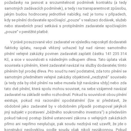
požadavky na jasnost a srozumitelnost podmínek kontraktu (a tedy
samotných zadávacích podmínek), a tedy i na transparentnost způsobu,
jakým budou hodnoceny jednotlivé nabídky, než je tomu v případech,
kdy se plnění dodavatele spočívající „pouze“ v realizaci dodávek, služeb
nebo stavebních prací setkává s protiplněním zadavatele spočívajícím
„pouze“ v peněžité platbě.
V právě posuzované věci zadavatel ve výsledku neposkytl dodavateli
fakticky úplatu, naopak vítězný uchazeč byl nad rámec samotného
plnění veřejné zakázky povinen zadavateli zaplatit částku 141 235 314
Kč, a sice v souvislosti s následným odkupem dřeva. Tato úplata však
souvisela s plněním, které zadavatel navázal na služby dodavatele; tímto
plněním byl prodej dřeva. Pro soud tu není podstatné, zda toto plnění se
samotným předmětem veřejné zakázky objektivně „nezbytně“ souviselo
(a tedy zda by obě plnění na sebe musela být navázána vždy) nebo zda
tato dvě plnění, která spolu mohou souviset, na sebe vzájemně navázal
zadavatel na základě svého rozhodnutí. Pokud tu souvislost obou plnění
existuje, pokud má racionální opodstatnění (lze si představit, že
obdobně jako zadavatel by v obdobném případě postupoval jakýkoli
jiný subjekt v postavení „běžného soukromého investora“) a především
pokud takový postup žádné ustanovení zákona o veřejných zakázkách
přímo ani nepřímo nevylučuje, pak soudu nezbývá než uzavřít, že jde o
konstrukci neobvyklou, podle soudu však nikoli nezákonnou. Pokud