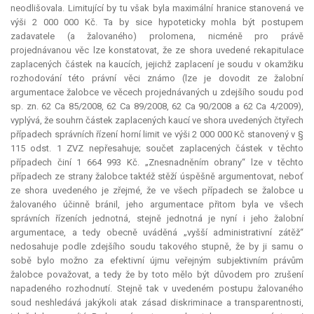
neodlišovala. Limitující by tu však byla maximální hranice stanovená ve
výši 2 000 000 Kč. Ta by sice hypoteticky mohla být postupem
zadavatele (a žalovaného) prolomena, nicméně pro právě
projednávanou věc lze konstatovat, že ze shora uvedené rekapitulace
zaplacených částek na kaucích, jejichž zaplacení je soudu v okamžiku
rozhodování této právní věci známo (lze je dovodit ze žalobní
argumentace žalobce ve věcech projednávaných u zdejšího soudu pod
sp. zn. 62 Ca 85/2008, 62 Ca 89/2008, 62 Ca 90/2008 a 62 Ca 4/2009),
vyplývá, že souhrn částek zaplacených kaucí ve shora uvedených čtyřech
případech správních řízení horní limit ve výši 2 000 000 Kč stanovený v §
115 odst. 1 ZVZ nepřesahuje; součet zaplacených částek v těchto
případech činí 1 664 993 Kč. „Znesnadněním obrany“ lze v těchto
případech ze strany žalobce taktéž stěží úspěšně argumentovat, neboť
ze shora uvedeného je zřejmé, že ve všech případech se žalobce u
žalovaného účinně bránil, jeho argumentace přitom byla ve všech
správních řízeních jednotná, stejně jednotná je nyní i jeho žalobní
argumentace, a tedy obecně uváděná „vyšší administrativní zátěž“
nedosahuje podle zdejšího soudu takového stupně, že by ji samu o
sobě bylo možno za efektivní újmu veřejným subjektivním právům
žalobce považovat, a tedy že by toto mělo být důvodem pro zrušení
napadeného rozhodnutí. Stejně tak v uvedeném postupu žalovaného
soud neshledává jakýkoli atak zásad diskriminace a transparentnosti,