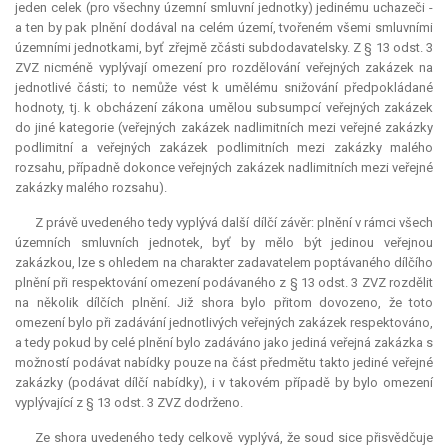
jeden celek (pro všechny územní smluvní jednotky) jedinému uchazeči -
a ten by pak plnění dodával na celém území, tvořeném všemi smluvními
územními jednotkami, byť zřejmě zčásti subdodavatelsky. Z § 13 odst. 3
ZVZ nicméně vyplývají omezení pro rozdělování veřejných zakázek na
jednotlivé části; to nemůže vést k umělému snižování předpokládané
hodnoty, tj. k obcházení zákona umělou subsumpcí veřejných zakázek
do jiné kategorie (veřejných zakázek nadlimitních mezi veřejné zakázky
podlimitní a veřejných zakázek podlimitních mezi zakázky malého
rozsahu, případně dokonce veřejných zakázek nadlimitních mezi veřejné
zakázky malého rozsahu).
Z právě uvedeného tedy vyplývá další dílčí závěr: plnění v rámci všech
územních smluvních jednotek, byť by mělo být jedinou veřejnou
zakázkou, lze s ohledem na charakter zadavatelem poptávaného dílčího
plnění při respektování omezení podávaného z § 13 odst. 3 ZVZ rozdělit
na několik dílčích plnění. Již shora bylo přitom dovozeno, že toto
omezení bylo při zadávání jednotlivých veřejných zakázek respektováno,
a tedy pokud by celé plnění bylo zadáváno jako jediná veřejná zakázka s
možností podávat nabídky pouze na část předmětu takto jediné veřejné
zakázky (podávat dílčí nabídky), i v takovém případě by bylo omezení
vyplývající z § 13 odst. 3 ZVZ dodrženo.
Ze shora uvedeného tedy celkově vyplývá, že soud sice přisvědčuje