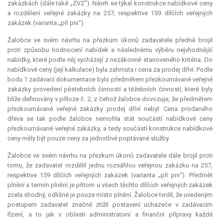
zakázkách (dále také „ZVZ“). Návrh se týkal konstrukce nabídkové ceny
a rozdělení veřejné zakázky na 257, respektive 159 dílčích veřejných
zakázek (varianta „při pni“).
Žalobce ve svém návrhu na přezkum úkonů zadavatele předně brojil
proti způsobu hodnocení nabídek a následnému výběru nejvhodnější
nabídky, které podle něj vycházejí z nezákonně stanoveného kritéria. Do
nabídkové ceny (její kalkulace) byla zahrnuta i cena za prodej dříví. Podle
bodu 1 zadávací dokumentace bylo předmětem přezkoumávané veřejné
zakázky provedení pěstebních činností a těžebních činností, které byly
blíže definovány v příloze č. 2, z čehož žalobce dovozuje, že předmětem
přezkoumávané veřejné zakázky prodej dříví nebyl. Cena prodaného
dřeva se tak podle žalobce nemohla stát součástí nabídkové ceny
přezkoumávané veřejné zakázky, a tedy součástí konstrukce nabídkové
ceny měly být pouze ceny za jednotlivé poptávané služby.
Žalobce ve svém návrhu na přezkum úkonů zadavatele dále brojil proti
tomu, že zadavatel rozdělil jednu rozsáhlou veřejnou zakázku na 257,
respektive 159 dílčích veřejných zakázek (varianta „při pni“). Předmět
plnění a termín plnění je přitom u všech těchto dílčích veřejných zakázek
zcela shodný, odlišné je pouze místo plnění. Žalobce tvrdil, že uvedeným
postupem zadavatel značně ztížil postavení uchazeče v zadávacím
řízení, a to jak v oblasti administrativní a finanční přípravy každé