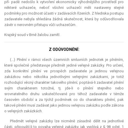
pří- padě nedošlo k vytvoření ekonomicky výhodnějšího prostředí pro
některé uchazeče, neboť všichni uchazeči měli nastaveny stejné
podmínky pro možnost účasti v zadávacích řízeních. Z hlediska postupu
zadavatele nebyla shledána žádná skutečnost, která by odůvodňovala
závěr o nerovném přístupu vůči uchazečům.
Krajský soud v Brně žalobu zamítl.
Z ODŮVODNĚNÍ:
(...) Plnění v rámci všech územních smluvních jednotek je plněním,
které společně představuje předmět jediné veřejné zakázky. Pro určení,
zda konkrétní plnění ve prospěch zadavatele je jedinou veřejnou
zakázkou nebo několika jednotlivými veřejnými zakázkami, je totiž
rozhodující věcný charakter takového plnění; poptává-li zadavatel plnění
svým charakterem totožné, tj. jde-li o plnění stejného nebo
srovnatelného druhu uskutečňované pro téhož zadavatele v témže
časovém období a za týchž podmínek co do charakteru plnění, pak
takové plnění musí zadávat jako jedinou veřejnou zakázku podle zákona
o veřejných zakázkách.
Předmět veřejné zakázky lze nicméně zásadně dělit na jednotlivé
části, připouští-li to povaha veřejné zakázky, jak vyplývá z § 98 odst. 1