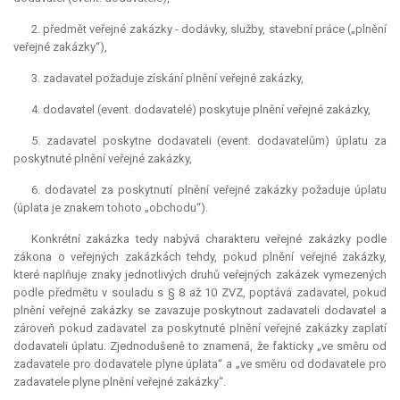
2. předmět veřejné zakázky - dodávky, služby, stavební práce („plnění
veřejné zakázky“),
3. zadavatel požaduje získání plnění veřejné zakázky,
4. dodavatel (event. dodavatelé) poskytuje plnění veřejné zakázky,
5. zadavatel poskytne dodavateli (event. dodavatelům) úplatu za
poskytnuté plnění veřejné zakázky,
6. dodavatel za poskytnutí plnění veřejné zakázky požaduje úplatu
(úplata je znakem tohoto „obchodu“).
Konkrétní zakázka tedy nabývá charakteru veřejné zakázky podle
zákona o veřejných zakázkách tehdy, pokud plnění veřejné zakázky,
které naplňuje znaky jednotlivých druhů veřejných zakázek vymezených
podle předmětu v souladu s § 8 až 10 ZVZ, poptává zadavatel, pokud
plnění veřejné zakázky se zavazuje poskytnout zadavateli dodavatel a
zároveň pokud zadavatel za poskytnuté plnění veřejné zakázky zaplatí
dodavateli úplatu. Zjednodušeně to znamená, že fakticky „ve směru od
zadavatele pro dodavatele plyne úplata“ a „ve směru od dodavatele pro
zadavatele plyne plnění veřejné zakázky“.