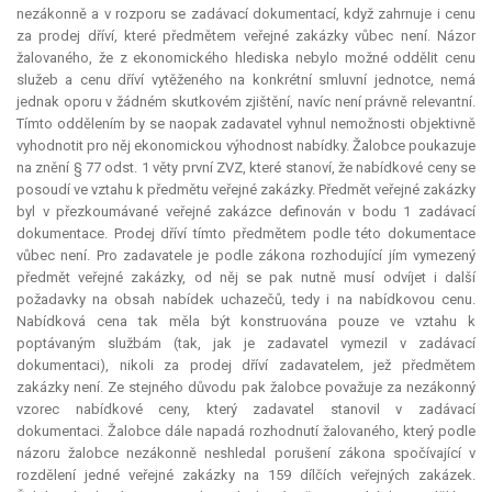
nezákonně a v rozporu se zadávací dokumentací, když zahrnuje i cenu
za prodej dříví, které předmětem veřejné zakázky vůbec není. Názor
žalovaného, že z ekonomického hlediska nebylo možné oddělit cenu
služeb a cenu dříví vytěženého na konkrétní smluvní jednotce, nemá
jednak oporu v žádném skutkovém zjištění, navíc není právně
relevantní
.
Tímto oddělením by se naopak zadavatel vyhnul nemožnosti objektivně
vyhodnotit pro něj ekonomickou výhodnost nabídky. Žalobce poukazuje
na znění § 77 odst. 1 věty první ZVZ, které stanoví, že nabídkové ceny se
posoudí ve vztahu k předmětu veřejné zakázky. Předmět veřejné zakázky
byl v přezkoumávané veřejné zakázce definován v bodu 1 zadávací
dokumentace. Prodej dříví tímto předmětem podle této dokumentace
vůbec není. Pro zadavatele je podle zákona rozhodující jím vymezený
předmět veřejné zakázky, od něj se pak nutně musí odvíjet i další
požadavky na obsah nabídek uchazečů, tedy i na nabídkovou cenu.
Nabídková cena tak měla být konstruována pouze ve vztahu k
poptávaným službám (tak, jak je zadavatel vymezil v zadávací
dokumentaci), nikoli za prodej dříví zadavatelem, jež předmětem
zakázky není. Ze stejného důvodu pak žalobce považuje za nezákonný
vzorec nabídkové ceny, který zadavatel stanovil v zadávací
dokumentaci. Žalobce dále napadá rozhodnutí žalovaného, který podle
názoru žalobce nezákonně neshledal porušení zákona spočívající v
rozdělení jedné veřejné zakázky na 159 dílčích veřejných zakázek.