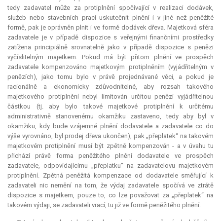
tedy zadavatel může za protiplnění spočívající v realizaci dodávek,
služeb nebo stavebních prací uskutečnit plnění i v jiné než peněžité
formě, pak je oprávněn plnit i ve formě dodávek dřeva. Majetková sféra
zadavatele je v případě dispozice s veřejnými finančními prostředky
zatížena principiálně srovnatelně jako v případě dispozice s penězi
vyčíslitelným majetkem. Pokud má být přitom plnění ve prospěch
zadavatele kompenzováno majetkovým protiplněním (vyjádřitelným v
penězích), jako tomu bylo v právě projednávané věci, a pokud je
racionálně a ekonomicky zdůvodnitelné, aby rozsah takového
majetkového protiplnění nebyl limitován určitou penězi vyjádřitelnou
částkou (tj. aby bylo takové majetkové protiplnění k určitému
administrativně stanovenému okamžiku zastaveno, tedy aby byl v
okamžiku, kdy bude vzájemné plnění dodavatele a zadavatele co do
výše vyrovnáno, byl prodej dřeva ukončen), pak „přeplatek“ na takovém
majetkovém protiplnění musí být zpětně kompenzován - a v úvahu tu
přichází právě forma peněžitého plnění dodavatele ve prospěch
zadavatele, odpovídajícímu „přeplatku“ na zadavatelovu majetkovém
protiplnění. Zpětná peněžitá
kompenzace
od dodavatele směřující k
zadavateli nic nemění na tom, že výdaj zadavatele spočívá ve ztrátě
dispozice s majetkem, pouze to, co lze považovat za „přeplatek“ na
takovém výdaji, se zadavateli vrací, tu již ve formě peněžitého plnění.