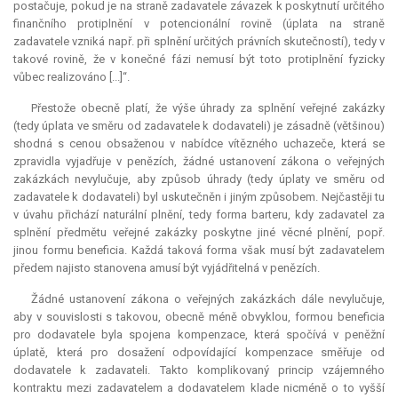
postačuje, pokud je na straně zadavatele závazek k poskytnutí určitého
finančního protiplnění v potencionální rovině (úplata na straně
zadavatele vzniká např. při splnění určitých právních skutečností), tedy v
takové rovině, že v konečné fázi nemusí být toto protiplnění fyzicky
vůbec realizováno [...]“.
Přestože obecně platí, že výše úhrady za splnění veřejné zakázky
(tedy úplata ve směru od zadavatele k dodavateli) je zásadně (většinou)
shodná s cenou obsaženou v nabídce vítězného uchazeče, která se
zpravidla vyjadřuje v penězích, žádné ustanovení zákona o veřejných
zakázkách nevylučuje, aby způsob úhrady (tedy úplaty ve směru od
zadavatele k dodavateli) byl uskutečněn i jiným způsobem. Nejčastěji tu
v úvahu přichází naturální plnění, tedy forma barteru, kdy zadavatel za
splnění předmětu veřejné zakázky poskytne jiné věcné plnění, popř.
jinou formu beneficia. Každá taková forma však musí být zadavatelem
předem najisto stanovena amusí být vyjádřitelná v penězích.
Žádné ustanovení zákona o veřejných zakázkách dále nevylučuje,
aby v souvislosti s takovou, obecně méně obvyklou, formou beneficia
pro dodavatele byla spojena
kompenzace
, která spočívá v peněžní
úplatě, která pro dosažení odpovídající
kompenzace
směřuje od
dodavatele k zadavateli. Takto komplikovaný princip vzájemného
kontraktu mezi zadavatelem a dodavatelem klade nicméně o to vyšší