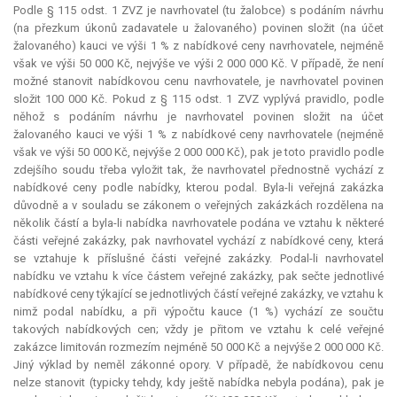
Podle § 115 odst. 1 ZVZ je navrhovatel (tu žalobce) s podáním návrhu
(na přezkum úkonů zadavatele u žalovaného) povinen složit (na účet
žalovaného) kauci ve výši 1 % z nabídkové ceny navrhovatele, nejméně
však ve výši 50 000 Kč, nejvýše ve výši 2 000 000 Kč. V případě, že není
možné stanovit nabídkovou cenu navrhovatele, je navrhovatel povinen
složit 100 000 Kč. Pokud z § 115 odst. 1 ZVZ vyplývá pravidlo, podle
něhož s podáním návrhu je navrhovatel povinen složit na účet
žalovaného kauci ve výši 1 % z nabídkové ceny navrhovatele (nejméně
však ve výši 50 000 Kč, nejvýše 2 000 000 Kč), pak je toto pravidlo podle
zdejšího soudu třeba vyložit tak, že navrhovatel přednostně vychází z
nabídkové ceny podle nabídky, kterou podal. Byla-li veřejná zakázka
důvodně a v souladu se zákonem o veřejných zakázkách rozdělena na
několik částí a byla-li nabídka navrhovatele podána ve vztahu k některé
části veřejné zakázky, pak navrhovatel vychází z nabídkové ceny, která
se vztahuje k příslušné části veřejné zakázky. Podal-li navrhovatel
nabídku ve vztahu k více částem veřejné zakázky, pak sečte jednotlivé
nabídkové ceny týkající se jednotlivých částí veřejné zakázky, ve vztahu k
nimž podal nabídku, a při výpočtu
kauce
(1 %) vychází ze součtu
takových nabídkových cen; vždy je přitom ve vztahu k celé veřejné
zakázce limitován rozmezím nejméně 50 000 Kč a nejvýše 2 000 000 Kč.
Jiný výklad by neměl zákonné opory. V případě, že nabídkovou cenu
nelze stanovit (typicky tehdy, kdy ještě nabídka nebyla podána), pak je