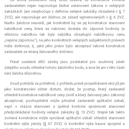
zadavatelem nejen neporušuje žádné ustanovení zákona o veřejných
zakázkách (ani nevybočuje z definice veřejné zakázky obsažené v § 7
ZVZ), ale neporušuje ani žádnou ze zásad vyjmenovaných v § 6 ZVZ.
Nadto žalobce neuvádí, jak konkrétně by se jej konstrukce stanovení
nabídkové ceny, která se nakonec dostala do záporné hodnoty (a
vítěznou nabídkou tak byla nabídka obsahující nabídkovou cenu
„nejvíce zápornou“), na jeho konkrétních veřejných subjektivních právech
měla dotknout, tj. jaké jeho právo bylo akceptací takové konstrukce
zadavatele ze strany žalovaného dotčeno.
Právě uvedené dílčí závěry jsou podstatné pro souhrnný závěr
zdejšího soudu ohledně tohoto žalobního bodu, a sice že ani v této části
není žaloba důvodnou.
Soud pokládá za potřebné, z pohledu právě projednávané věci již jen
jako konstatování
obiter dictum
, dodat, že postup, který zadavatel
ohledně konstrukce nabídkové ceny zvolil a který žalovaný jako zákonný
akceptoval, pochopitelně může přinášet zadavateli aplikační úskalí,
např. v otázce stanovení a zpětné kontrole správnosti stanovení
předpokládané hodnoty veřejné zakázky (§ 13 ZVZ). Stejně tak takto
zvolená konstrukce může vyvolávat aplikační úskalí ohledně stanovení
konkrétní výše jistoty (§ 67 ZVZ) či konkrétní výše
kauce
spojené s