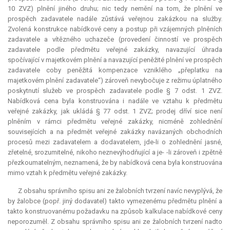
10 ZVZ) plnění jiného druhu; nic tedy nemění na tom, že plnění ve
prospěch zadavatele nadále zůstává veřejnou zakázkou na služby.
Zvolená konstrukce nabídkové ceny a postup při vzájemných plněních
zadavatele a vítězného uchazeče (provedení činností ve prospěch
zadavatele podle předmětu veřejné zakázky, navazující úhrada
spočívající v majetkovém plnění a navazující peněžité plnění ve prospěch
zadavatele coby peněžitá
kompenzace
vzniklého „přeplatku na
majetkovém plnění zadavatele“) zároveň nevybočuje z režimu úplatného
poskytnutí služeb ve prospěch zadavatele podle § 7 odst. 1 ZVZ.
Nabídková cena byla konstruována i nadále ve vztahu k předmětu
veřejné zakázky, jak ukládá § 77 odst. 1 ZVZ; prodej dříví sice není
plněním v rámci předmětu veřejné zakázky, nicméně zohlednění
souvisejících a na předmět veřejné zakázky navázaných obchodních
procesů mezi zadavatelem a dodavatelem, jde-li o zohlednění jasné,
zřetelné, srozumitelné, nikoho neznevýhodňující a je- -li zároveň i zpětně
přezkoumatelným, neznamená, že by nabídková cena byla konstruována
mimo vztah k předmětu veřejné zakázky.
Z obsahu správního spisu ani ze žalobních tvrzení navíc nevyplývá, že
by žalobce (popř. jiný dodavatel) takto vymezenému předmětu plnění a
takto konstruovanému požadavku na způsob kalkulace nabídkové ceny
neporozuměl. Z obsahu správního spisu ani ze žalobních tvrzení nadto