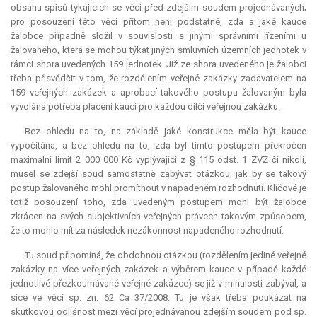
obsahu spisů týkajících se věcí před zdejším soudem projednávaných;
pro posouzení této věci přitom není podstatné, zda a jaké
kauce
žalobce případně složil v souvislosti s jinými správními řízeními u
žalovaného, která se mohou týkat jiných smluvních územních jednotek v
rámci shora uvedených 159 jednotek. Již ze shora uvedeného je žalobci
třeba přisvědčit v tom, že rozdělením veřejné zakázky zadavatelem na
159 veřejných zakázek a aprobací takového postupu žalovaným byla
vyvolána potřeba placení kaucí pro každou dílčí veřejnou zakázku.
Bez ohledu na to, na základě jaké konstrukce měla být
kauce
vypočítána, a bez ohledu na to, zda byl tímto postupem překročen
maximální limit 2 000 000 Kč vyplývající z § 115 odst. 1 ZVZ či nikoli,
musel se zdejší soud samostatně zabývat otázkou, jak by se takový
postup žalovaného mohl promítnout v napadeném rozhodnutí. Klíčové je
totiž posouzení toho, zda uvedeným postupem mohl být žalobce
zkrácen na svých subjektivních veřejných právech takovým způsobem,
že to mohlo mít za následek nezákonnost napadeného rozhodnutí.
Tu soud připomíná, že obdobnou otázkou (rozdělením jediné veřejné
zakázky na více veřejných zakázek a výběrem
kauce
v případě každé
jednotlivé přezkoumávané veřejné zakázce) se již v minulosti zabýval, a
sice ve věci sp. zn. 62 Ca 37/2008. Tu je však třeba poukázat na
skutkovou odlišnost mezi věcí projednávanou zdejším soudem pod sp.