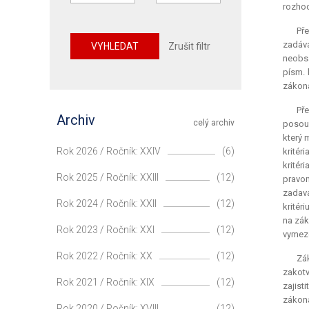
rozhod
Pře
zadává
VYHLEDAT
Zrušit filtr
neobsa
písm. 
zákona
Př
Archiv
celý archiv
posouz
který 
Rok 2026 / Ročník: XXIV
(6)
kritér
kritér
Rok 2025 / Ročník: XXIII
(12)
pravom
zadava
Rok 2024 / Ročník: XXII
(12)
kritér
na zák
Rok 2023 / Ročník: XXI
(12)
vymez
Rok 2022 / Ročník: XX
(12)
Zá
zakotv
Rok 2021 / Ročník: XIX
(12)
zajist
zákona
Rok 2020 / Ročník: XVIII
(12)