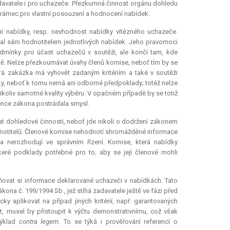
davatele i pro uchazeče. Přezkumná činnost orgánu dohledu
í rámec pro vlastní posouzení a hodnocení nabídek.
 nabídky, resp. nevhodnost nabídky vítězného uchazeče.
stal sám hodnotitelem jednotlivých nabídek. Jeho pravomoci
mínky pro účast uchazečů v soutěži, ale končí tam, kde
alitě. Nelze přezkoumávat úvahy členů komise, neboť tím by se
erá zakázka má vyhovět zadaným kritériím a také v soutěži
ky, neboť k tomu nemá ani odborné předpoklady; totéž nelze
koliv samotné kvality výběru. V opačném případě by se totiž
tence zákona postrádala smysl.
t dohledové činnosti, neboť jde nikoli o dodržení zákonem
dnotitelů. Členové komise nehodnotí shromážděné informace
 nerozhodují ve správním řízení. Komise, která nabídky
ré podklady potřebné pro to, aby se její členové mohli
ňovat si informace deklarované uchazeči v nabídkách. Tato
ona č. 199/1994 Sb., jež stíhá zadavatele ještě ve fázi před
ky aplikovat na případ jiných kritérií, např. garantovaných
t, musel by přistoupit k výčtu demonstrativnímu, což však
výklad
contra legem
. To se týká i prověřování referencí o