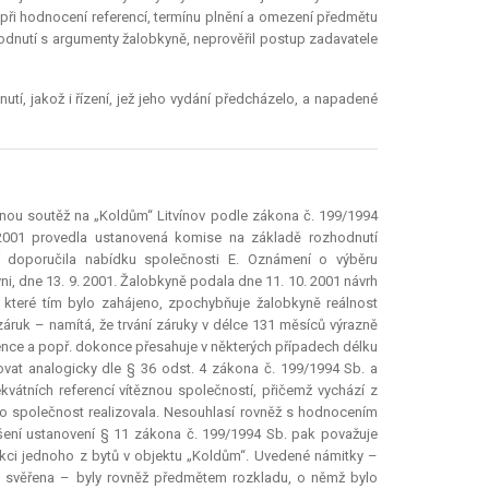
při hodnocení referencí, termínu plnění a omezení předmětu
odnutí s argumenty žalobkyně, neprověřil postup zadavatele
utí, jakož i řízení, jež jeho vydání předcházelo, a napadené
jnou soutěž na „Koldům“ Litvínov podle zákona č. 199/1994
 2001 provedla ustanovená komise na základě rozhodnutí
í doporučila nabídku společnosti E. Oznámení o výběru
, dne 13. 9. 2001. Žalobkyně podala dne 11. 10. 2001 návrh
 které tím bylo zahájeno, zpochybňuje žalobkyně reálnost
ruk – namítá, že trvání záruky v délce 131 měsíců výrazně
stence a popř. dokonce přesahuje v některých případech délku
ovat analogicky dle § 36 odst. 4 zákona č. 199/1994 Sb. a
vátních referencí vítěznou společností, přičemž vychází z
tato společnost realizovala. Nesouhlasí rovněž s hodnocením
orušení ustanovení § 11 zákona č. 199/1994 Sb. pak považuje
ukci jednoho z bytů v objektu „Koldům“. Uvedené námitky –
m svěřena – byly rovněž předmětem rozkladu, o němž bylo