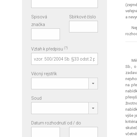
(zejmé
veřejn
Spisová
Sbírkové číslo
a nevy
značka
Nej
rozhod
(?)
Vztah k předpisu
Měs
Sb., 
zadav
Věcný rejstřík
nejvho
na pře
nabídk
převyš
Soud
životn
nabídk
výše j
kritér
Datum rozhodnutí od / do
skuteč
včetně