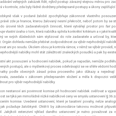
adávání veřejných zakázek řídit, nýbrž postup závazný stejnou měrou pro za
á v kontrole, zda byly řádně dodrženy předepsané postupy a úkony zajišťujíc
lobkyně však v podané žalobě zpochybňuje zákonnost vlastního posouzení
 právě zde je hranice, kterou žalovaný nesmí překročit, neboť potom by se 
 do úrovně těch zadavatelových činností, které vytvářejí prostor pro
fair
pod
uje vlastní úvaha o tom, která nabídka splnila konkrétní kritérium a v jaké kv
ný ve svých důsledcích sám stylizoval do role zadavatele a určoval by, kt
it. Orgán dohledu nemůže přebírat zodpovědnost za výběr nejvhodnější nabíd
vat ani po soudu. Úkolem obou je kontrola rámce, v němž se výběr provádí, ni
nejvhodnější nabídky mohl stát záležitostí znaleckých posudků a pak by exis
stní akt posouzení a hodnocení nabídek, pokud je napadán, nemůže podléha
ených postupů, ale o myšlenkový proces odehrávající se ve sféře vědomí ho
natky podle obecných zásad práva procesního jako důkazy a nejednají a
ovala, zasedala v zákonem předepsaném složení a měla k dispozici veške
nout pro výběr nejvhodnější nabídky.
on nestanoví ani povinnost komise při hodnocení nabídek ověřovat a vyjas
ost se týká jen mimořádně nízké nabídkové ceny ve smyslu ustanovení § 36 zák
cením komise. Uvedené ustanovení, které je
taxativní
povahy, nelze analogic
 jak požaduje žalobkyně. Chtěl-li by zákonodárce takovou možnost připusti
il. Jakýkoli extenzivní výklad daného ustanovení je nutno považovat za 