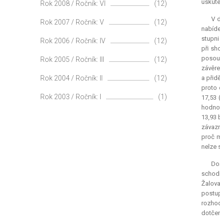
uskute
Rok 2008 / Ročník: VI
(12)
V d
Rok 2007 / Ročník: V
(12)
nabíde
stupni
Rok 2006 / Ročník: IV
(12)
při sh
posouz
Rok 2005 / Ročník: III
(12)
závěre
Rok 2004 / Ročník: II
(12)
a přid
proto 
Rok 2003 / Ročník: I
(1)
17,53 
hodnot
13,93 
závazn
proč m
nelze 
Do
schodi
Žalova
postup
rozhod
dotčen