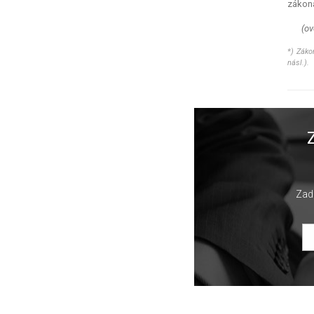
zákona
(ov
*) Záko
násl.).
Zade