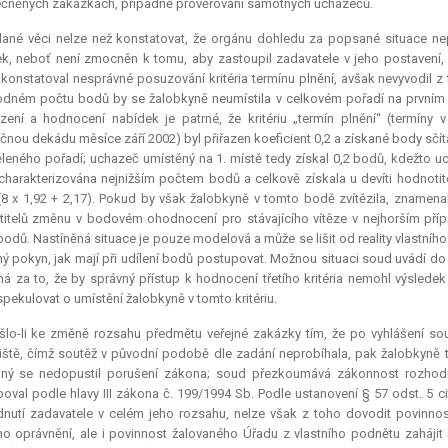
čněných zakázkách, případně prověřování samotných uchazečů.
ané věci nelze než konstatovat, že orgánu dohledu za popsané situace nep
k, neboť není zmocněn k tomu, aby zastoupil zadavatele v jeho postavení, k
 konstatoval nesprávné posuzování kritéria termínu plnění, avšak nevyvodil z 
odném počtu bodů by se žalobkyně neumístila v celkovém pořadí na první
ení a hodnocení nabídek je patrné, že kritériu „termín plnění“ (termíny 
čnou dekádu měsíce září 2002) byl přiřazen koeficient 0,2 a získané body sčí
ěleného pořadí; uchazeč umístěný na 1. místě tedy získal 0,2 bodů, kdežto u
charakterizována nejnižším počtem bodů a celkově získala u devíti hodnotit
(8 x 1,92 + 2,17). Pokud by však žalobkyně v tomto bodě zvítězila, znamenal
itelů změnu v bodovém ohodnocení pro stávajícího vítěze v nejhorším příp
bodů. Nastíněná situace je pouze modelová a může se lišit od reality vlastní
ý pokyn, jak mají při udílení bodů postupovat. Možnou situaci soud uvádí do 
á za to, že by správný přístup k hodnocení třetího kritéria nemohl výsledek
spekulovat o umístění žalobkyně v tomto kritériu.
šlo-li ke změně rozsahu předmětu veřejné zakázky tím, že po vyhlášení so
ště, čímž soutěž v původní podobě dle zadání neprobíhala, pak žalobkyně tu
ný se nedopustil porušení zákona; soud přezkoumává zákonnost rozhodnutí
oval podle hlavy III zákona č. 199/1994 Sb. Podle ustanovení § 57 odst. 5 
nutí zadavatele v celém jeho rozsahu, nelze však z toho dovodit povinnos
o oprávnění, ale i povinnost žalovaného Úřadu z vlastního podnětu zahájit ř