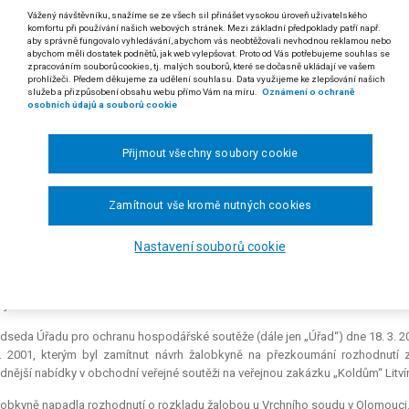
7/2004
Vážený návštěvníku, snažíme se ze všech sil přinášet vysokou úroveň uživatelského
komfortu při používání našich webových stránek. Mezi základní předpoklady patří např.
aby správně fungovalo vyhledávání, abychom vás neobtěžovali nevhodnou reklamou nebo
 a § 57 odst. 5 zákona č. 199/1994 Sb., o zadávání veřejných zakázek, ve zněn
abychom měli dostatek podnětů, jak web vylepšovat. Proto od Vás potřebujeme souhlas se
zpracováním souborů cookies, tj. malých souborů, které se dočasně ukládají ve vašem
prohlížeči. Předem děkujeme za udělení souhlasu. Data využijeme ke zlepšování našich
 Členové komise pro posouzení a hodnocení nabídek nehodnotí sh
služeb a přizpůsobení obsahu webu přímo Vám na míru.
Oznámení o ochraně
ých zásad práva procesního, neboť nejednají a nerozhodují ve správní
osobních údajů a souborů cookie
formace deklarované uchazeči v nabídkách – s jedinou výjimkou, ktero
994 Sb., o zadávání veřejných zakázek).
Přijmout všechny soubory cookie
. Podle § 57 odst. 5 zákona č. 199/1994 Sb., o zadávání veřejných za
dnutí zadavatele v celém rozsahu; nelze z toho však dovodit povinno
dotčeno oprávnění, resp. povinnost orgánu dohledu z vlastního podně
Zamítnout vše kromě nutných cookies
 citovaného paragrafu.
Nastavení souborů cookie
 rozsudku Nejvyššího správního soudu ze dne 16. 3. 2004, čj. 2 A 9/2002-62)
Společnost s ručením omezeným R. v Ú. proti Úřadu pro ochranu hospodář
y.
dseda Úřadu pro ochranu hospodářské soutěže (dále jen „Úřad“) dne 18. 3. 
. 2001, kterým byl zamítnut návrh žalobkyně na přezkoumání rozhodnutí 
dnější nabídky v obchodní veřejné soutěži na veřejnou zakázku „Koldům“ Litví
obkyně napadla rozhodnutí o rozkladu žalobou u Vrchního soudu v Olomouci. Je