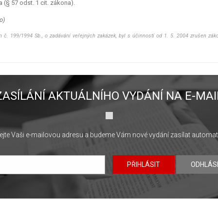
 (§ 57 odst. 1 cit. zákona).
o)
n č. 199/1994 Sb., o zadávání veřejných zakázek, byl s účinností od 1. 5. 2004 zrušen zá
ZASÍLÁNÍ AKTUÁLNÍHO VYDÁNÍ NA E-MAI
jte Vaši e-mailovou adresu a budeme Vám nové vydání zasílat automat
PŘIHLÁSIT
ODHLÁS