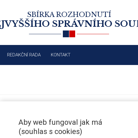
SBÍRKA ROZHODNUTÍ
JVYŠŠÍHO SPRÁVNÍHO SO
REDAKČNÍ RADA
KONTAKT
VEŘEJNÁ OBCHODNÍ SOUTĚŽ A PO
/2004
NABÍDEK
Aby web fungoval jak má
(souhlas s cookies)