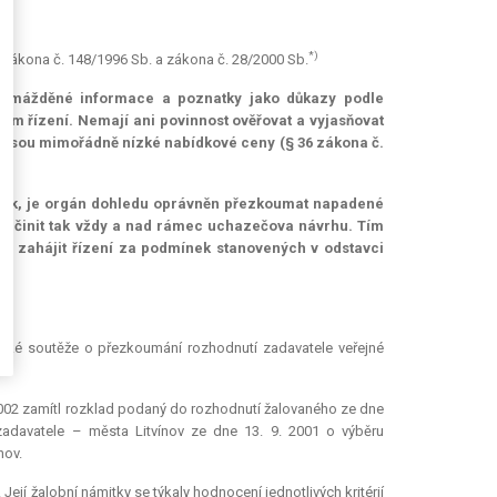
*)
í zákona č. 148/1996 Sb. a zákona č. 28/2000 Sb.
romážděné informace a poznatky jako důkazy podle
m řízení. Nemají ani povinnost ověřovat a vyjasňovat
u jsou mimořádně nízké nabídkové ceny (§ 36 zákona č.
kázek, je orgán dohledu oprávněn přezkoumat napadené
st činit tak vždy a nad rámec uchazečova návrhu. Tím
tu zahájit řízení za podmínek stanovených v odstavci
ské soutěže o přezkoumání rozhodnutí zadavatele veřejné
2002 zamítl rozklad podaný do rozhodnutí žalovaného ze dne
zadavatele – města Litvínov ze dne 13. 9. 2001 o výběru
nov.
jí žalobní námitky se týkaly hodnocení jednotlivých kritérií