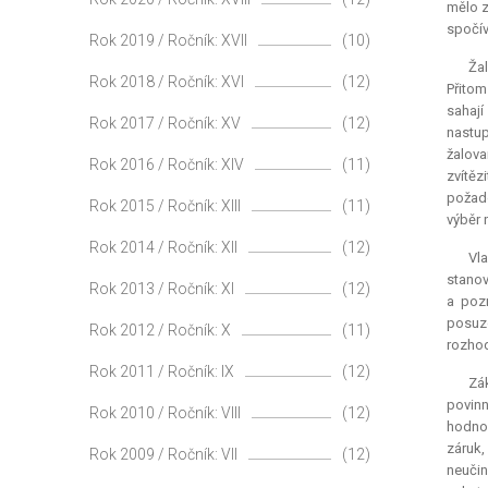
mělo z
spočív
Rok 2019 / Ročník: XVII
(10)
Ža
Rok 2018 / Ročník: XVI
(12)
Přitom
sahají
Rok 2017 / Ročník: XV
(12)
nastup
žalova
Rok 2016 / Ročník: XIV
(11)
zvítěz
požado
Rok 2015 / Ročník: XIII
(11)
výběr 
Rok 2014 / Ročník: XII
(12)
Vla
stanov
Rok 2013 / Ročník: XI
(12)
a poz
posuz
Rok 2012 / Ročník: X
(11)
rozhod
Rok 2011 / Ročník: IX
(12)
Zák
povinn
Rok 2010 / Ročník: VIII
(12)
hodno
záruk,
Rok 2009 / Ročník: VII
(12)
neučin