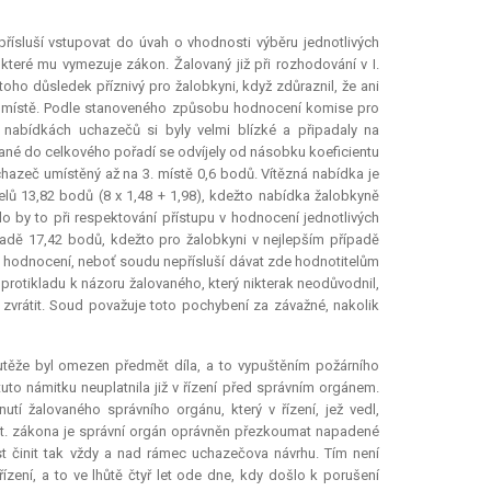
řísluší vstupovat do úvah o vhodnosti výběru jednotlivých
teré mu vymezuje zákon. Žalovaný již při rozhodování v I.
toho důsledek příznivý pro žalobkyni, když zdůraznil, že ani
m místě. Podle stanoveného způsobu hodnocení komise pro
v nabídkách uchazečů si byly velmi blízké a připadaly na
tané do celkového pořadí se odvíjely od násobku koeficientu
chazeč umístěný až na 3. místě 0,6 bodů. Vítězná nabídka je
elů 13,82 bodů (8 x 1,48 + 1,98), kdežto nabídka žalobkyně
o by to při respektování přístupu v hodnocení jednotlivých
adě 17,42 bodů, kdežto pro žalobkyni v nejlepším případě
ho hodnocení, neboť soudu nepřísluší dávat zde hodnotitelům
protikladu k názoru žalovaného, který nikterak neodůvodnil,
 zvrátit. Soud považuje toto pochybení za závažné, nakolik
utěže byl omezen předmět díla, a to vypuštěním požárního
to námitku neuplatnila již v řízení před správním orgánem.
 žalovaného správního orgánu, který v řízení, jež vedl,
cit. zákona je správní orgán oprávněn přezkoumat napadené
t činit tak vždy a nad rámec uchazečova návrhu. Tím není
ízení, a to ve lhůtě čtyř let ode dne, kdy došlo k porušení