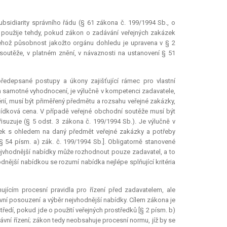
bsidiarity správního řádu (§ 61 zákona č. 199/1994 Sb., o
e použije tehdy, pokud zákon o zadávání veřejných zakázek
 jehož působnost jakožto orgánu dohledu je upravena v § 2
outěže, v platném znění, v návaznosti na ustanovení § 51
ředepsané postupy a úkony zajišťující rámec pro vlastní
ich samotné vyhodnocení, je výlučně v kompetenci zadavatele,
érií, musí být přiměřený předmětu a rozsahu veřejné zakázky,
 nabídková cena. V případě veřejné obchodní soutěže musí být
isuzuje (§ 5 odst. 3 zákona č. 199/1994 Sb.). Je výlučně v
ídek s ohledem na daný předmět veřejné zakázky a potřeby
 54 písm. a) zák. č. 199/1994 Sb.]. Obligatorně stanovené
nejvhodnější nabídky může rozhodnout pouze zadavatel, a to
ější nabídkou se rozumí nabídka nejlépe splňující kritéria
jícím procesní pravidla pro řízení před zadavatelem, ale
ivní posouzení a výběr nejvhodnější nabídky. Cílem zákona je
ředí, pokud jde o použití veřejných prostředků [§ 2 písm. b)
ní řízení; zákon tedy neobsahuje procesní normu, jíž by se