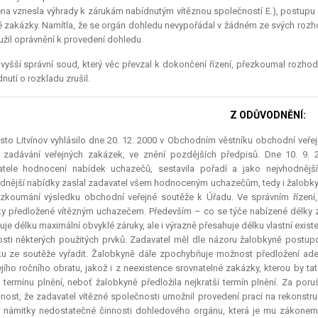
na vznesla výhrady k zárukám nabídnutým vítěznou společností E.), postupu 
é zakázky. Namítla, že se orgán dohledu nevypořádal v žádném ze svých rozh
užil oprávnění k provedení dohledu.
vyšší správní soud, který věc převzal k dokončení řízení, přezkoumal rozhodn
nutí o rozkladu zrušil.
Z ODŮVODNĚNÍ:
to Litvínov vyhlásilo dne 20. 12. 2000 v Obchodním věstníku obchodní veře
o zadávání veřejných zakázek, ve znění pozdějších předpisů. Dne 10. 9.
atele hodnocení nabídek uchazečů, sestavila pořadí a jako nejvhodnějš
dnější nabídky zaslal zadavatel všem hodnoceným uchazečům, tedy i žalobkyni
zkoumání výsledku obchodní veřejné soutěže k Úřadu. Ve správním řízení,
y předložené vítězným uchazečem. Především – co se týče nabízené délky zá
uje délku maximální obvyklé záruky, ale i výrazně přesahuje délku vlastní exi
osti některých použitých prvků. Zadavatel měl dle názoru žalobkyně postup
u ze soutěže vyřadit. Žalobkyně dále zpochybňuje možnost předložení adek
ejího ročního obratu, jakož i z neexistence srovnatelné zakázky, kterou by 
ia termínu plnění, neboť žalobkyně předložila nejkratší termín plnění. Za p
nost, že zadavatel vítězné společnosti umožnil provedení prací na rekonstr
 námitky nedostatečné činnosti dohledového orgánu, která je mu zákone