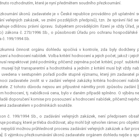
nuto rozhodnutím, které je nyní předmětem soudního přezkoumání.
zkoumání úkonů zadavatele je v České republice prováděno při uplatnění su
ní veřejných zakázek, ve znění pozdějších předpisů), tzn. že správní řád s
huje odlišnou právní úpravu. Subjektem provádějícím řízení je vždy Úřad,
b) zákona č. 273/1996 Sb., o působnosti Úřadu pro ochranu hospodářské s
 č. 199/1994 Sb.
ezkumná činnost orgánu dohledu spočívá v kontrole, zda byly dodrženy p
ení a hodnocení nabídek. Volba kritérií hodnocení a jejich počet, jakož i jej
musí respektovat jisté podmínky, přičemž zejména počet kritérií, popř. subkrit
ia musejí být transparentní a hodnotitelná a jedním z kritérií musí být vždy
ia uvedena v sestupném pořadí podle stupně významu, který jim zadavatel př
oci zadavatele zvolit si v zadání veřejné zakázky kritéria hodnocení nab
tele. Z tohoto důvodu nejsou ani přípustné námitky proti způsobu zadání [§
ium hodnocení, tj. nabídková cena, bylo v daném případě splněno. O výběru 
ladě doporučení komise pro posouzení a hodnocení nabídek, přičemž nejvhodn
ená zadavatelem v podmínkách soutěže.
kon č. 199/1994 Sb., o zadávání veřejných zakázek, není předpisem obsahu
uje postupy, které je třeba dodržovat, aby mohl být vytvořen rámec pro objekt
it nejvyšší možnou průhlednost procesu zadávání veřejných zakázek a
fair
prost
]. S výjimkou přezkoumávání úkonů zadavatele orgánem dohledu nejde o správ