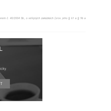
konem č. 40/2004 Sb., o veřejných zakázkách (srov. jeho § 61 a § 96 a
L
icky.
IT