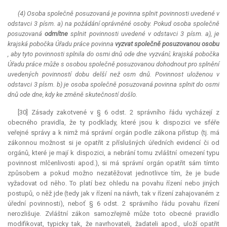
(4) Osoba společně posuzovaná je povinna splnit povinnosti uvedené v
odstavci 3 písm. a) na požádání oprávněné osoby. Pokud osoba společně
posuzovaná
odmítne
splnit povinnosti uvedené v odstavci 3 písm. a), je
krajská pobočka Úřadu práce povinna
vyzvat společně posuzovanou osobu
, aby tyto povinnosti splnila do osmi dnů ode dne vyzvání; krajská pobočka
Úřadu práce může s osobou společně posuzovanou dohodnout pro splnění
uvedených povinností dobu delší než osm dnů. Povinnost uloženou v
odstavci 3 písm. b) je osoba společně posuzovaná povinna splnit do osmi
dnů ode dne, kdy ke změně skutečností došlo.
[30] Zásady zakotvené v § 6 odst. 2 správního řádu vycházejí z
obecného pravidla, že ty podklady, které jsou k dispozici ve sféře
veřejné správy a k nimž má správní orgán podle zákona přístup (tj. má
zákonnou možnost si je opatřit z příslušných úředních evidencí či od
orgánů, které je mají k dispozici, a nebrání tomu zvláštní omezení typu
povinnost mlčenlivosti apod.), si má správní orgán opatřit sám tímto
způsobem a pokud možno nezatěžovat jednotlivce tím, že je bude
vyžadovat od něho. To platí bez ohledu na povahu řízení nebo jiných
postupů, o něž jde (tedy jak v řízení na návrh, tak v řízení zahajovaném z
úřední povinnosti), neboť § 6 odst. 2 správního řádu povahu řízení
nerozlišuje. Zvláštní zákon samozřejmě může toto obecné pravidlo
modifikovat, typicky tak, že navrhovateli, žadateli apod., uloží opatřit