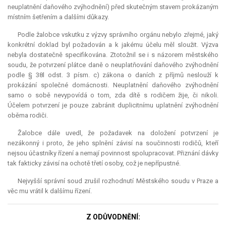
neuplatnění daňového zvýhodnění) před skutečným stavem prokázaným
místním šetřením a dalšími důkazy.
Podle žalobce vskutku z výzvy správního orgánu nebylo zřejmé, jaký
konkrétní doklad byl požadován a k jakému účelu měl sloužit. Výzva
nebyla dostatečně specifikována. Ztotožnil se i s názorem městského
soudu, že potvrzení plátce daně o neuplatňování daňového zvýhodnění
podle § 38l odst. 3 písm. c) zákona o daních z příjmů neslouží k
prokázání společné domácnosti. Neuplatnění daňového zvýhodnění
samo o sobě nevypovídá o tom, zda dítě s rodičem žije, či nikoli.
Účelem potvrzení je pouze zabránit duplicitnímu uplatnění zvýhodnění
oběma rodiči.
Žalobce dále uvedl, že požadavek na doložení potvrzení je
nezákonný i proto, že jeho splnění závisí na součinnosti rodičů, kteří
nejsou účastníky řízení a nemají povinnost spolupracovat. Přiznání dávky
tak fakticky závisí na ochotě třetí osoby, což je nepřípustné.
Nejvyšší správní soud zrušil rozhodnutí Městského soudu v Praze a
věc mu vrátil k dalšímu řízení.
Z ODŮVODNĚNÍ: