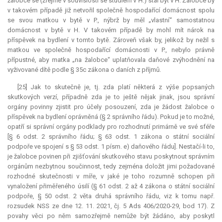
žalobce se (zřejmě v souvislosti se studiem v H.) stal byt v H. Žalobce by
v takovém případě již netvořil společně hospodařící domácnost spolu
se svou matkou v bytě v P., nýbrž by měl „vlastní“ samostatnou
domácnost v bytě v H. V takovém případě by mohl mít nárok na
příspěvek na bydlení v tomto bytě. Zároveň však by, jelikož by nežil s
matkou ve společně hospodařící domácnosti v P., nebylo právně
přípustné, aby matka „na žalobce“ uplatňovala daňové zvýhodnění na
vyživované dítě podle § 35c zákona o daních z příjmů.
[25] Jak to skutečně je, tj. zda platí některá z výše popsaných
skutkových verzí, případně zda je to ještě nějak jinak, jsou správní
orgány povinny zjistit pro účely posouzení, zda je žádost žalobce o
příspěvek na bydlení oprávněná (§ 2 správního řádu). Pokud je to možné,
opatří si správní orgány podklady pro rozhodnutí primárně ve své sféře
[§ 6 odst. 2 správního řádu; § 63 odst. 1 zákona o státní sociální
podpoře ve spojení s § 53 odst. 1 písm. e) daňového řádu]. Nestačí-li to,
je žalobce povinen při zjišťování skutkového stavu poskytnout správním
orgánům nezbytnou součinnost, tedy zejména doložit jimi požadované
rozhodné skutečnosti v míře, v jaké je toho rozumně schopen při
vynaložení přiměřeného úsilí (§ 61 odst. 2 až 4 zákona o státní sociální
podpoře, § 50 odst. 2 věta druhá správního řádu, viz k tomu např.
rozsudek NSS ze dne 12. 11. 2021, čj. 5 Ads 406/2020-29, bod 17). Z
povahy věci po něm samozřejmě nemůže být žádáno, aby poskytl