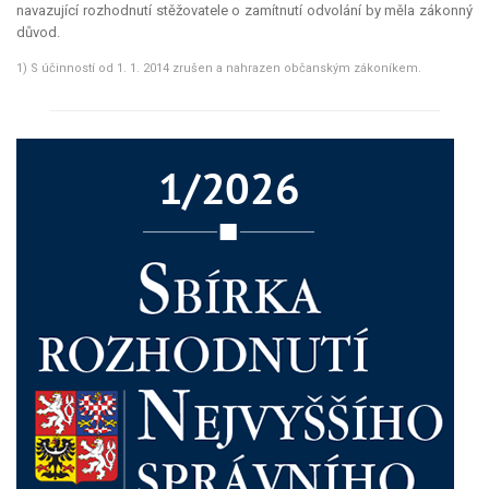
navazující rozhodnutí stěžovatele o zamítnutí odvolání by měla zákonný
důvod.
1) S účinností od 1. 1. 2014 zrušen a nahrazen občanským zákoníkem.