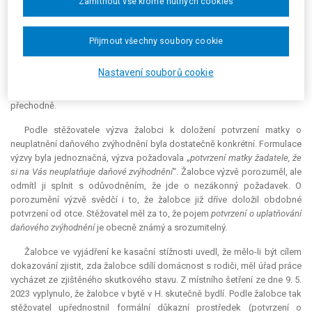
Zamítnout vše kromě nutných cookies
Podle stěžovatele byl závěr soudu, že daňové zvýhodnění nemůže
být stěžejní pro posouzení věci, nesprávný. Stěžovatel je posuzoval ve
spojení s dalšími podklady. Pokud jeden z rodičů daňové zvýhodnění
Přijmout všechny soubory cookie
uplatnil, deklaroval tím, že s dítětem žije ve společné domácnosti.
Stěžovatel trval na tom, že v dané věci nebylo možné jednoznačně určit
Nastavení souborů cookie
okruh společně posuzovaných osob. Z předložených dokumentů nebylo
zřejmé, zda se žalobce v místě trvalého pobytu (P.) nezdržoval pouze
přechodně.
Podle stěžovatele výzva žalobci k doložení potvrzení matky o
neuplatnění daňového zvýhodnění byla dostatečně konkrétní. Formulace
výzvy byla jednoznačná, výzva požadovala „
potvrzení matky žadatele, že
si na Vás neuplatňuje daňové zvýhodnění
“. Žalobce výzvě porozuměl, ale
odmítl ji splnit s odůvodněním, že jde o nezákonný požadavek. O
porozumění výzvě svědčí i to, že žalobce již dříve doložil obdobné
potvrzení od otce. Stěžovatel měl za to, že pojem
potvrzení o uplatňování
daňového zvýhodnění
je obecně známý a srozumitelný.
Žalobce ve vyjádření ke kasační stížnosti uvedl, že mělo-li být cílem
dokazování zjistit, zda žalobce sdílí domácnost s rodiči, měl úřad práce
vycházet ze zjištěného skutkového stavu. Z místního šetření ze dne 9. 5.
2023 vyplynulo, že žalobce v bytě v H. skutečně bydlí. Podle žalobce tak
stěžovatel upřednostnil formální důkazní prostředek (potvrzení o