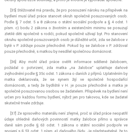
[35] Stěžovatel má pravdu, že pro posouzení nároku na příspěvek na
bydlení musí úřad práce stanovit okruh společně posuzovaných osob.
Podle § 7 odst. 5 a 8 zákona o státní sociální podpoře a § 4 odst. 1
písm. c) bodu 2 zákona o životním a existenčním minimu se posuzují
zletilé děti společně s rodiči, pokud společně užívají byt. Pro stanovení
okruhu společně posuzovaných osob je důležité určit, zda se žalobce v
bytě v P. zdržuje pouze přechodně. Pokud by se žalobce v P. zdržoval
pouze přechodně, s matkou by nesdílel společnou domácnost.
[36] Aby mohl úřad práce ověřit informace sdělené žalobcem,
požádal o potvrzení, zda matka „na žalobce“ uplatňuje daňové
zvýhodnění podle § 35c odst. 1 zákona o daních z příjmů. Uplatněním by
matka deklarovala, že se synem žijí ve společně hospodařící
domácnosti, a tedy že bydliště v H. je pouze přechodné a matka je
společně posuzovanou osobou se žadatelem. Příspěvek na bydlení není
určen pro každou formu bydlení, nýbrž jen pro takovou, kde se žadatel
skutečně trvale zdržuje.
[37] Ze spisového materiálu není zřejmé, proč si úřad práce neopatřil
údaje ohledně daňových povinností matky žalobce přímo u správce
daně sám podle § 63 odst. 1 zákona o státní sociální podpoře ve
spojení s § 53 odst. 1 písm. e) daňového řádu. Je představitelné, že to