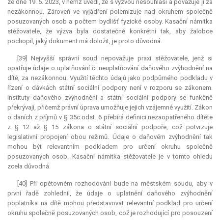
ze dne 19. 5. 2023, v němž uvedl, že s výzvou nesouhlasí a považuje ji za
nezákonnou. Zároveň ve vyjádření polemizuje nad okruhem společně
posuzovaných osob a počtem bydlišť fyzické osoby. Kasační námitka
stěžovatele, že výzva byla dostatečně konkrétní tak, aby žalobce
pochopil, jaký dokument má doložit, je proto důvodná.
[39] Nejvyšší správní soud nepovažuje praxi stěžovatele, jenž si
opatřuje údaje o uplatňování či neuplatňování daňového zvýhodnění na
dítě, za nezákonnou. Využití těchto údajů jako podpůrného podkladu v
řízení o dávkách státní sociální podpory není v rozporu se zákonem.
Instituty daňového zvýhodnění a státní sociální podpory se funkčně
překrývají, přičemž právní úprava umožňuje jejich vzájemné využití. Zákon
o daních z příjmů v § 35c odst. 6 přebírá definici nezaopatřeného dítěte
z § 12 až § 15 zákona o státní sociální podpoře, což potvrzuje
legislativní propojení obou režimů. Údaje o daňovém zvýhodnění tak
mohou být relevantním podkladem pro určení okruhu společně
posuzovaných osob. Kasační námitka stěžovatele je v tomto ohledu
zcela důvodná.
[40] Při opětovném rozhodování bude na městském soudu, aby v
první řadě zohlednil, že údaje o uplatnění daňového zvýhodnění
poplatníka na dítě mohou představovat
relevantní
podklad pro určení
okruhu společně posuzovaných osob, což je rozhodující pro posouzení