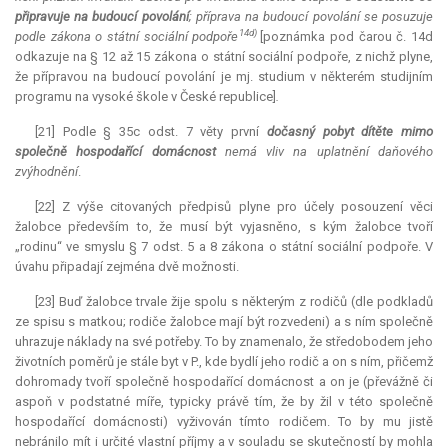
připravuje na budoucí povolání
; příprava na budoucí povolání se posuzuje
14d)
podle zákona o státní sociální podpoře
[poznámka pod čarou č. 14d
odkazuje na § 12 až 15 zákona o státní sociální podpoře, z nichž plyne,
že přípravou na budoucí povolání je mj. studium v některém studijním
programu na vysoké škole v České republice]
.
[21] Podle § 35c odst. 7 věty první
dočasný pobyt dítěte mimo
společně hospodařící domácnost
nemá vliv na uplatnění daňového
zvýhodnění
.
[22] Z výše citovaných předpisů plyne pro účely posouzení věci
žalobce především to, že musí být vyjasněno, s kým žalobce tvoří
„rodinu“ ve smyslu § 7 odst. 5 a 8 zákona o státní sociální podpoře. V
úvahu připadají zejména dvě možnosti.
[23] Buď žalobce trvale žije spolu s některým z rodičů (dle podkladů
ze spisu s matkou; rodiče žalobce mají být rozvedeni) a s ním společně
uhrazuje náklady na své potřeby. To by znamenalo, že středobodem jeho
životních poměrů je stále byt v P., kde bydlí jeho rodič a on s ním, přičemž
dohromady tvoří společně hospodařící domácnost a on je (převážně či
aspoň v podstatné míře, typicky právě tím, že by žil v této společně
hospodařící domácnosti) vyživován tímto rodičem. To by mu jistě
nebránilo mít i určité vlastní příjmy a v souladu se skutečností by mohla