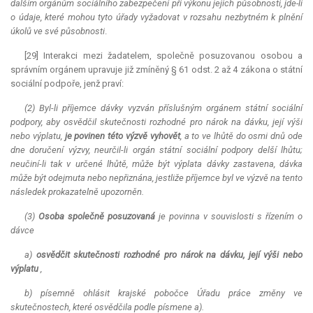
dalším orgánům sociálního zabezpečení při výkonu jejich působnosti, jde-li
o údaje, které mohou tyto úřady vyžadovat v rozsahu nezbytném k plnění
úkolů ve své působnosti
.
[29] Interakci mezi žadatelem, společně posuzovanou osobou a
správním orgánem upravuje již zmíněný § 61 odst. 2 až 4 zákona o státní
sociální podpoře, jenž praví:
(2) Byl
-
li příjemce dávky vyzván příslušným orgánem státní sociální
podpory, aby osvědčil skutečnosti rozhodné pro nárok na dávku, její výši
nebo výplatu,
je povinen této výzvě vyhovět
, a to ve lhůtě do osmi dnů ode
dne doručení výzvy, neurčil
-
li orgán státní sociální podpory delší lhůtu;
neučiní
-
li tak v určené lhůtě, může být výplata dávky zastavena, dávka
může být odejmuta nebo nepřiznána, jestliže příjemce byl ve výzvě na tento
následek prokazatelně upozorněn.
(3)
Osoba společně posuzovaná
je povinna v souvislosti s řízením o
dávce
a)
osvědčit skutečnosti rozhodné pro nárok na dávku, její výši nebo
výplatu
,
b) písemně ohlásit krajské pobočce Úřadu práce změny ve
skutečnostech, které osvědčila podle písmene a).