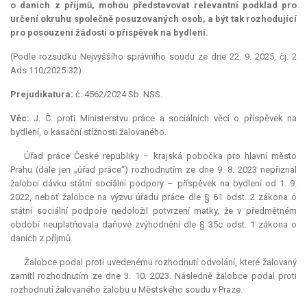
o daních z příjmů, mohou představovat
relevantní
podklad pro
určení okruhu společně posuzovaných osob, a být tak rozhodující
pro posouzení žádosti o příspěvek na bydlení.
(Podle rozsudku Nejvyššího správního soudu ze dne 22. 9. 2025, čj. 2
Ads 110/2025-32)
Prejudikatura:
č. 4562/2024 Sb. NSS.
Věc:
J. Č. proti Ministerstvu práce a sociálních věcí o příspěvek na
bydlení, o kasační stížnosti žalovaného.
Úřad práce České republiky – krajská pobočka pro hlavní město
Prahu (dále jen „úřad práce“) rozhodnutím ze dne 9. 8. 2023 nepřiznal
žalobci dávku státní sociální podpory – příspěvek na bydlení od 1. 9.
2022, neboť žalobce na výzvu úřadu práce dle § 61 odst. 2 zákona o
státní sociální podpoře nedoložil potvrzení matky, že v předmětném
období neuplatňovala daňové zvýhodnění dle § 35c odst. 1 zákona o
daních z příjmů.
Žalobce podal proti uvedenému rozhodnutí odvolání, které žalovaný
zamítl rozhodnutím ze dne 3. 10. 2023. Následně žalobce podal proti
rozhodnutí žalovaného žalobu u Městského soudu v Praze.