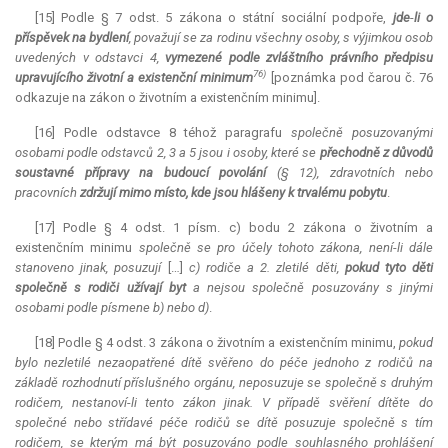
[15] Podle § 7 odst. 5 zákona o státní sociální podpoře,
jde
-
li o
příspěvek na bydlení
, považují se za rodinu všechny osoby, s výjimkou osob
uvedených v odstavci 4,
vymezené podle zvláštního právního předpisu
76)
upravujícího životní a existenční minimum
[poznámka pod čarou č. 76
odkazuje na zákon o životním a existenčním minimu].
[16] Podle odstavce 8 téhož paragrafu
společně posuzovanými
osobami podle odstavců 2, 3 a 5 jsou i osoby, které se
přechodně z důvodů
soustavné přípravy na budoucí povolání
(§ 12), zdravotních nebo
pracovních
zdržují mimo místo, kde jsou hlášeny k trvalému pobytu
.
[17] Podle § 4 odst. 1 písm. c) bodu 2 zákona o životním a
existenčním minimu
společně se pro účely tohoto zákona, není
-
li dále
stanoveno jinak, posuzují
[…]
c) rodiče a 2. zletilé děti,
pokud tyto děti
společně s rodiči užívají byt
a nejsou společně posuzovány s jinými
osobami podle písmene b) nebo d)
.
[18] Podle § 4 odst. 3 zákona o životním a existenčním minimu,
pokud
bylo nezletilé nezaopatřené dítě svěřeno do péče jednoho z rodičů na
základě rozhodnutí příslušného orgánu, neposuzuje se společně s druhým
rodičem, nestanoví
-
li tento zákon jinak. V případě svěření dítěte do
společné nebo střídavé péče rodičů se dítě posuzuje společně s tím
rodičem, se kterým má být posuzováno podle souhlasného prohlášení