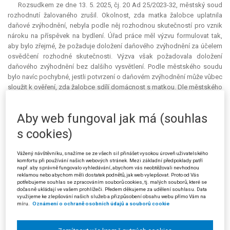
Rozsudkem ze dne 13. 5. 2025, čj. 20 Ad 25/2023-32, městský soud
rozhodnutí žalovaného zrušil. Okolnost, zda matka žalobce uplatnila
daňové zvýhodnění, nebyla podle něj rozhodnou skutečností pro vznik
nároku na příspěvek na bydlení. Úřad práce měl výzvu formulovat tak,
aby bylo zřejmé, že požaduje doložení daňového zvýhodnění za účelem
osvědčení rozhodné skutečnosti. Výzva však požadovala doložení
daňového zvýhodnění bez dalšího vysvětlení. Podle městského soudu
bylo navíc pochybné, jestli potvrzení o daňovém zvýhodnění může vůbec
sloužit k ověření, zda žalobce sdílí domácnost s matkou. Dle městského
soudu měl úřad práce jasně uvést účel, pro který požaduje předmětné
potvrzení. Účelem potvrzení zaměstnavatele matky o neuplatňování
Aby web fungoval jak má (souhlas
daňového zvýhodnění na vyživované dítě bylo podle městského soudu
zajistit, aby si zvýhodnění uplatnil vždy jen jeden z rodičů.
s cookies)
Žalovaný (stěžovatel) podal proti rozsudku kasační stížnost.
Vážený návštěvníku, snažíme se ze všech sil přinášet vysokou úroveň uživatelského
Nesouhlasil, že uplatnění daňového zvýhodnění na dítě není rozhodnou
komfortu při používání našich webových stránek. Mezi základní předpoklady patří
skutečností pro posouzení nároku na příspěvek na bydlení. Odkázal
např. aby správně fungovalo vyhledávání, abychom vás neobtěžovali nevhodnou
reklamou nebo abychom měli dostatek podnětů, jak web vylepšovat. Proto od Vás
přitom na § 4 odst. 3 větu čtvrtou zákona o životním a existenčním
potřebujeme souhlas se zpracováním souborů cookies, tj. malých souborů, které se
minimu, podle níž se rodič a nezaopatřené dítě posuzují společně vždy,
dočasně ukládají ve vašem prohlížeči. Předem děkujeme za udělení souhlasu. Data
využijeme ke zlepšování našich služeb a přizpůsobení obsahu webu přímo Vám na
pokud rodič pro účely zvláštního právního předpisu (s odkazem na §
míru.
Oznámení o ochraně osobních údajů a souborů cookie
35c zákona o daních z příjmů) prohlašuje, že spolu trvale žijí a společně
hradí náklady na své potřeby.