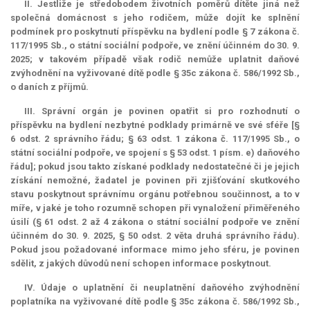
II. Jestliže je středobodem životních poměrů dítěte jiná než
společná domácnost s jeho rodičem, může dojít ke splnění
podmínek pro poskytnutí příspěvku na bydlení podle § 7 zákona č.
117/1995 Sb., o státní sociální podpoře, ve znění účinném do 30. 9.
2025; v takovém případě však rodič nemůže uplatnit daňové
zvýhodnění na vyživované dítě podle § 35c zákona č. 586/1992 Sb.,
o daních z příjmů.
III. Správní orgán je povinen opatřit si pro rozhodnutí o
příspěvku na bydlení nezbytné podklady primárně ve své sféře [§
6 odst. 2 správního řádu; § 63 odst. 1 zákona č. 117/1995 Sb., o
státní sociální podpoře, ve spojení s § 53 odst. 1 písm. e) daňového
řádu]; pokud jsou takto získané podklady nedostatečné či je jejich
získání nemožné, žadatel je povinen při zjišťování skutkového
stavu poskytnout správnímu orgánu potřebnou součinnost, a to v
míře, v jaké je toho rozumně schopen při vynaložení přiměřeného
úsilí (§ 61 odst. 2 až 4 zákona o státní sociální podpoře ve znění
účinném do 30. 9. 2025, § 50 odst. 2 věta druhá správního řádu).
Pokud jsou požadované informace mimo jeho sféru, je povinen
sdělit, z jakých důvodů není schopen informace poskytnout.
IV. Údaje o uplatnění či neuplatnění daňového zvýhodnění
poplatníka na vyživované dítě podle § 35c zákona č. 586/1992 Sb.,