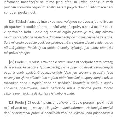
informace nacházející se mimo jeho sféru (u jiných osob); je však
povinen správním orgánům sdělit, že a z jakých důvodů informace není
schopen poskytnout.
[26] Základní zásady interakce mezi veřejnou správou a jednotlivcem
při opatřování podkladů pro jednání veřejné správy stanoví mj. § 6 odst.
2 správního řádu. Podle něj
správní orgán postupuje tak, aby nikomu
nevznikaly zbytečné náklady, a dotčené osoby co možná nejméně zatěžuje.
Správní orgán opatřuje podklady přednostně s využitím úřední evidence, do
níž má přístup. Podklady od dotčené osoby vyžaduje jen tehdy, stanoví-li
tak právní předpis
.
[27] Podle § 63 odst. 1 zákona o státní sociální podpoře
státní orgány,
další právnické osoby a fyzické osoby, vyjma příjemců dávek, oprávněných
osob a osob společně posuzovaných (dále jen „povinná osoba“), jsou
povinny na výzvu příslušného orgánu státní sociální podpory, který o dávce
rozhoduje nebo ji vyplácí nebo na požádání žadatele o dávku a osoby
společně posuzované, sdělit bezplatně údaje rozhodné podle tohoto
zákona pro nárok na dávku, její výši nebo výplatu
.
[28] Podle § 53 odst. 1 písm. e) daňového řádu o porušení povinnosti
mlčenlivosti nejde,
poskytne-li správce daně informace získané při správě
daní Ministerstvu práce a sociálních věcí při výkonu jeho působnosti a