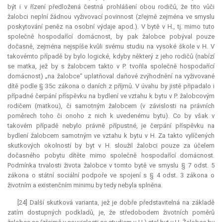
být i v řízení předložená čestná prohlášení obou rodičů, že tito vůči
žalobci neplní žádnou vyživovací povinnost (zřejmě zejména ve smyslu
poskytování peněz na osobní výdaje apod.). V bytě v H., tj. mimo tuto
společně hospodařící domácnost, by pak žalobce pobýval pouze
dočasně, zejména nejspíše kvůli svému studiu na vysoké škole v H. V
takovémto případě by bylo logické, kdyby některý z jeho rodičů (nabízí
se matka, jež by s žalobcem takto v P. tvořila společně hospodařící
domácnost) „na žalobce“ uplatňoval daňové zvýhodnění na vyživované
dítě podle § 35c zákona o daních z příjmů. V úvahu by jistě připadalo i
případné čerpání příspěvku na bydlení ve vztahu k bytu v P. žalobcovým
rodičem (matkou), či samotným žalobcem (v závislosti na právních
poměrech toho či onoho z nich k uvedenému bytu). Co by však v
takovém případě nebylo právně přípustné, je čerpání příspěvku na
bydlení žalobcem samotným ve vztahu k bytu v H. Za takto vylíčených
skutkových okolností by byt v H. sloužil žalobci pouze za účelem
dočasného pobytu dítěte mimo společně hospodařící domácnost.
Podmínka trvalosti života žalobce v tomto bytě ve smyslu § 7 odst. 5
zákona o státní sociální podpoře ve spojení s § 4 odst. 3 zákona o
životním a existenčním minimu by tedy nebyla splněna.
[24] Další skutková varianta, jež je dobře představitelná na základě
zatím dostupných podkladů, je, že středobodem životních poměrů