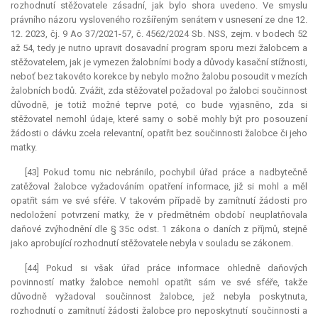
rozhodnutí stěžovatele zásadní, jak bylo shora uvedeno. Ve smyslu
právního názoru vysloveného rozšířeným senátem v usnesení ze dne 12.
12. 2023, čj. 9 Ao 37/2021-57, č. 4562/2024 Sb. NSS, zejm. v bodech 52
až 54, tedy je nutno upravit dosavadní program sporu mezi žalobcem a
stěžovatelem, jak je vymezen žalobními body a důvody kasační stížnosti,
neboť bez takovéto korekce by nebylo možno žalobu posoudit v mezích
žalobních bodů. Zvážit, zda stěžovatel požadoval po žalobci součinnost
důvodně, je totiž možné teprve poté, co bude vyjasněno, zda si
stěžovatel nemohl údaje, které samy o sobě mohly být pro posouzení
žádosti o dávku zcela
relevantní
, opatřit bez součinnosti žalobce či jeho
matky.
[43] Pokud tomu nic nebránilo, pochybil úřad práce a nadbytečně
zatěžoval žalobce vyžadováním opatření informace, již si mohl a měl
opatřit sám ve své sféře. V takovém případě by zamítnutí žádosti pro
nedoložení potvrzení matky, že v předmětném období neuplatňovala
daňové zvýhodnění dle § 35c odst. 1 zákona o daních z příjmů, stejně
jako aprobující rozhodnutí stěžovatele nebyla v souladu se zákonem.
[44] Pokud si však úřad práce informace ohledně daňových
povinností matky žalobce nemohl opatřit sám ve své sféře, takže
důvodně vyžadoval součinnost žalobce, jež nebyla poskytnuta,
rozhodnutí o zamítnutí žádosti žalobce pro neposkytnutí součinnosti a