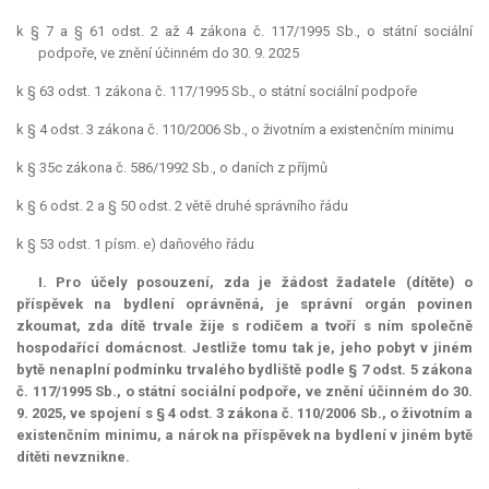
k § 7 a § 61 odst. 2 až 4 zákona č. 117/1995 Sb., o státní sociální
podpoře, ve znění účinném do 30. 9. 2025
k § 63 odst. 1 zákona č. 117/1995 Sb., o státní sociální podpoře
k § 4 odst. 3 zákona č. 110/2006 Sb., o životním a existenčním minimu
k § 35c zákona č. 586/1992 Sb., o daních z příjmů
k § 6 odst. 2 a § 50 odst. 2 větě druhé správního řádu
k § 53 odst. 1 písm. e) daňového řádu
I. Pro účely posouzení, zda je žádost žadatele (dítěte) o
příspěvek na bydlení oprávněná, je správní orgán povinen
zkoumat, zda dítě trvale žije s rodičem a tvoří s ním společně
hospodařící domácnost. Jestliže tomu tak je, jeho pobyt v jiném
bytě nenaplní podmínku trvalého bydliště podle § 7 odst. 5 zákona
č. 117/1995 Sb., o státní sociální podpoře, ve znění účinném do 30.
9. 2025, ve spojení s § 4 odst. 3 zákona č. 110/2006 Sb., o životním a
existenčním minimu, a nárok na příspěvek na bydlení v jiném bytě
dítěti nevznikne.