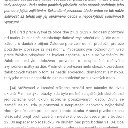
tedy schopen úřadu práce podklady předložit, nebo naopak potřebuje jeho
pomoc s jejich zajištěním. Sekundární povinnost úřadu práce se tak může
aktivovat až tehdy, kdy jej oprávněná osoba o neposkytnutí součinnosti
vyrozumí.
“
[33] Úřad práce vyzval žalobce dne 21. 2. 2023 k doložení potvrzení
od matky, že si na něj neuplatňuje daňové zvýhodnění dle § 35c odst. 1
zákona o daních z příjmů. Žalobce potvrzení odmítl předložit, protože
požadavek považuje za nezákonný. Prvostupňovým rozhodnutím úřad
práce žalobci příspěvek na bydlení nepřiznal, a to s odůvodněním, že
žalobcem nebylo doloženo potvrzení o neuplatnění daňového
zvýhodnění matky na dítě. Předmětné potvrzení mělo sloužit k osvědčení
žalobcových tvrzení o tom, že nesdílí společnou domácnost s matkou,
tedy jeho matka nespadá do okruhu společně posuzovaných osob.
[34] Stěžovatel v kasační stížnosti rozdělil své námitky do dvou
okruhů. První se týkal otázky, zda bylo možné ze zjištěných skutečností
jednoznačně určit okruh společně posuzovaných osob. Druhý se
zaměřil na to, zda je potvrzení o neuplatnění daňového zvýhodnění
vhodným důkazem pro stanovení tohoto okruhu. V rámci prvního okruhu
stěžovatel brojil proti závěrům městského soudu uvedeným v bodech
29–30 napadeného rozsudku, ve druhém pak proti bodům 31–34. Oba
okruhy spolu úzce souvisejí, a proto je vhodné je vypořádat společně.