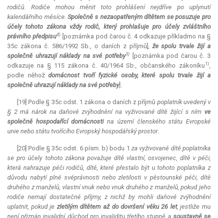
rodičů. Rodiče mohou měnit toto prohlášení nejdříve po uplynutí
kalendářního měsíce.
Společně s nezaopatřeným dítětem se posuzuje pro
účely tohoto zákona vždy rodič, který prohlašuje pro účely zvláštního
4)
právního předpisu
[poznámka pod čarou č. 4 odkazuje příkladmo na §
35c zákona č. 586/1992 Sb., o daních z příjmů]
,
že spolu trvale žijí a
3)
společně uhrazují náklady na své potřeby
[poznámka pod čarou č. 3
1)
odkazuje na § 115 zákona č. 40/1964 Sb., občanského zákoníku
,
podle něhož
domácnost tvoří fyzické osoby, které spolu trvale žijí a
společně uhrazují náklady na své potřeby
].
[19] Podle § 35c odst. 1 zákona o daních z příjmů
poplatník uvedený v
§ 2 má nárok na daňové zvýhodnění na vyživované dítě žijící s ním
ve
společně hospodařící domácnosti
na území členského státu Evropské
unie nebo státu tvořícího Evropský hospodářský prostor
.
[20] Podle § 35c odst. 6 písm. b) bodu 1
za vyživované dítě poplatníka
se pro účely tohoto zákona považuje dítě vlastní, osvojenec, dítě v péči,
která nahrazuje péči rodičů, dítě, které přestalo být u tohoto poplatníka z
důvodu nabytí plné svéprávnosti nebo zletilosti v pěstounské péči, dítě
druhého z manželů, vlastní vnuk nebo vnuk druhého z manželů, pokud jeho
rodiče nemají dostatečné příjmy, z nichž by mohli daňové zvýhodnění
uplatnit, pokud je
zletilým dítětem až do dovršení věku 26 let
, jestliže mu
není přiznán invalidní důchod pro invaliditu třetího stupně a
soustavně se