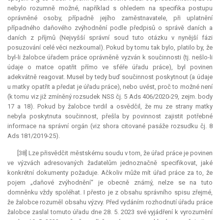
nebylo rozumně možné, například s ohledem na specifika postupu
oprávněné osoby, případně jejího zaměstnavatele, při uplatnění
případného daňového zvýhodnění podle předpisů o správě daních a
daních z příjmů (Nejvyšší správní soud tuto otázku v nynější fázi
posuzování celé věci nezkoumal). Pokud by tomu tak bylo, platilo by, že
byl-li žalobce úřadem práce oprávněně vyzván k součinnosti (tj. nešlo-li
údaje o matce opatřit přímo ve sféře úřadu práce), byl povinen
adekvátně reagovat. Musel by tedy buď součinnost poskytnout (a údaje
u matky opatřit a předat je úřadu práce), nebo uvést, proč to možné není
(k tomu viz již zmíněný rozsudek NSS čj. 5 Ads 406/2020-29, zejm. body
17 a 18). Pokud by žalobce tvrdil a osvědčil, že mu ze strany matky
nebyla poskytnuta součinnost, přešla by povinnost zajistit potřebné
informace na správní orgán (viz shora citované pasáže rozsudku čj. 8
Ads 181/2019-25).
[38] Lze přisvědčit městskému soudu v tom, že úřad práce je povinen
ve výzvách adresovaných žadatelům jednoznačně specifikovat, jaké
konkrétní dokumenty požaduje. Ačkoliv může mít úřad práce za to, že
pojem „daňové zvýhodnění“ je obecně známý, nelze se na tuto
domněnku vždy spoléhat. I přesto je z obsahu správního spisu zřejmé,
že žalobce rozuměl obsahu výzvy. Před vydáním rozhodnutí úřadu práce
žalobce zaslal tomuto úřadu dne 28. 5. 2023 své vyjádření k vyrozumění