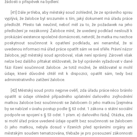
žádosti o příspěvek na bydlení.
[41] Dále je třeba, aby městský soud zohlednil, že ze správního spisu
vyplývá, že žalobce byl srozuměn s tím, jaký dokument má úřadu práce
předložit. Přesto tak neučinil, neboť měl za to, že požadavek na jeho
předložení je nezákonný. Žalobce mínil, že uvedený podklad neslouží k
prokázání existence společné domácnosti; netvrdil, že matka mu nechce
poskytnout součinnost k opatření podkladu, ani nenamítal, že si
uvedenou informaci má úřad práce opatřit sám ve své sféře. Právní názor
žalobce, jejž městský soud aproboval, však není správný. Zároveň však
nelze bez dalšího přitakat stěžovateli, že byl oprávněn vyžadovat v dané
fázi řízení součinnost žalobce. Je totiž možné, že stěžovatel si mohl
údaje, které důvodně chtěl mít k dispozici, opatřit sám, tedy bez
administrativního zatížení žalobce.
[42] Městský soud proto nejprve ověří, zda úřadu práce něco bránilo
opatřit si údaje ohledně případného uplatnění daňového zvýhodnění
matkou žalobce bez součinnosti se žalobcem či jeho matkou [zejména
by se nabízel v úvahu postup podle § 63 odst. 1 zákona o státní sociální
podpoře ve spojení s § 53 odst. 1 písm. e) daňového řádu]. Otázka, zda
si mohl úřad práce uvedené údaje opatřit bez součinnosti se žalobcem
či jeho matkou, nebyla dosud v řízeních před správními orgány ani
městským soudem tematizována, třebaže je pro posouzení zákonnosti