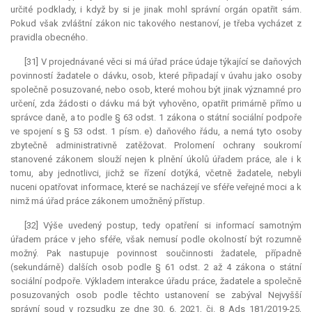
určité podklady, i když by si je jinak mohl správní orgán opatřit sám.
Pokud však zvláštní zákon nic takového nestanoví, je třeba vycházet z
pravidla obecného.
[31] V projednávané věci si má úřad práce údaje týkající se daňových
povinností žadatele o dávku, osob, které připadají v úvahu jako osoby
společně posuzované, nebo osob, které mohou být jinak významné pro
určení, zda žádosti o dávku má být vyhověno, opatřit primárně přímo u
správce daně, a to podle § 63 odst. 1 zákona o státní sociální podpoře
ve spojení s § 53 odst. 1 písm. e) daňového řádu, a nemá tyto osoby
zbytečně administrativně zatěžovat. Prolomení ochrany soukromí
stanovené zákonem slouží nejen k plnění úkolů úřadem práce, ale i k
tomu, aby jednotlivci, jichž se řízení dotýká, včetně žadatele, nebyli
nuceni opatřovat informace, které se nacházejí ve sféře veřejné moci a k
nimž má úřad práce zákonem umožněný přístup.
[32] Výše uvedený postup, tedy opatření si informací samotným
úřadem práce v jeho sféře, však nemusí podle okolností být rozumně
možný. Pak nastupuje povinnost součinnosti žadatele, případně
(sekundárně) dalších osob podle § 61 odst. 2 až 4 zákona o státní
sociální podpoře. Výkladem interakce úřadu práce, žadatele a společně
posuzovaných osob podle těchto ustanovení se zabýval Nejvyšší
správní soud v rozsudku ze dne 30. 6. 2021, čj. 8 Ads 181/2019-25,