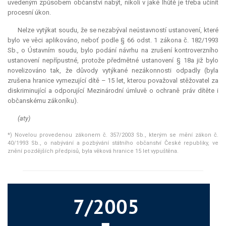
uvedeným způsobem občanství nabýt, nikoli v jaké lhůtě je třeba učinit
procesní úkon.
Nelze vytýkat soudu, že se nezabýval neústavností ustanovení, které
bylo ve věci aplikováno, neboť podle § 66 odst. 1 zákona č. 182/1993
Sb., o Ústavním soudu, bylo podání návrhu na zrušení kontroverzního
ustanovení nepřípustné, protože předmětné ustanovení § 18a již bylo
novelizováno tak, že důvody vytýkané nezákonnosti odpadly (byla
zrušena hranice vymezující dítě – 15 let, kterou považoval stěžovatel za
diskriminující a odporující Mezinárodní úmluvě o ochraně práv dítěte i
občanskému zákoníku).
(aty)
*) Novelou provedenou zákonem č. 357/2003 Sb., kterým se mění zákon č.
40/1993 Sb., o nabývání a pozbývání státního občanství České republiky, ve
znění pozdějších předpisů, byla věková hranice 15 let vypuštěna.