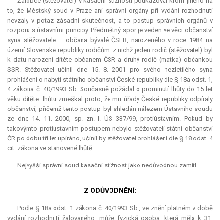
Žalobce (stěžovatel) v kasační stížnosti poukazoval krom jiného na
to, že Městský soud v Praze ani správní orgány při vydání rozhodnutí
nevzaly v potaz zásadní skutečnost, a to postup správních orgánů v
rozporu s ústavními principy. Předmětný spor je veden ve věci občanství
syna stěžovatele – občana bývalé ČSFR, narozeného v roce 1984 na
území Slovenské republiky rodičům, z nichž jeden rodič (stěžovatel) byl
k datu narození dítěte občanem ČSR a druhý rodič (matka) občankou
SSR. Stěžovatel učinil dne 15. 8. 2001 pro svého nezletilého syna
prohlášení o nabytí státního občanství České republiky dle § 18a odst. 1,
4 zákona č. 40/1993 Sb. Současně požádal o prominutí lhůty do 15 let
věku dítěte: lhůtu zmeškal proto, že mu úřady České republiky odpíraly
občanství, přičemž tento postup byl shledán nálezem Ústavního soudu
ze dne 14. 11. 2000, sp. zn. I. ÚS 337/99, protiústavním. Pokud by
takovýmto protiústavním postupem nebylo stěžovateli státní občanství
ČR po dobu tří let upíráno, učinil by stěžovatel prohlášení dle § 18 odst. 4
cit. zákona ve stanovené lhůtě.
Nejvyšší správní soud kasační stížnost jako nedůvodnou zamítl.
Z ODŮVODNĚNÍ:
Podle § 18a odst. 1 zákona č. 40/1993 Sb., ve znění platném v době
vydání rozhodnutí žalovaného, může fyzická osoba, která měla k 31.