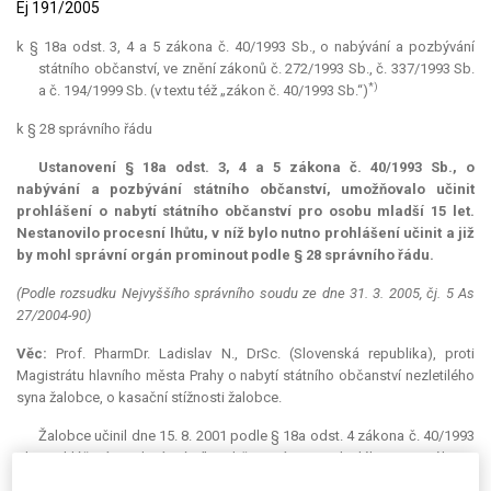
Ej 191/2005
k § 18a odst. 3, 4 a 5 zákona č. 40/1993 Sb., o nabývání a pozbývání
státního občanství, ve znění zákonů č. 272/1993 Sb., č. 337/1993 Sb.
*)
a č. 194/1999 Sb. (v textu též „zákon č. 40/1993 Sb.“)
k § 28 správního řádu
Ustanovení § 18a odst. 3, 4 a 5 zákona č. 40/1993 Sb., o
nabývání a pozbývání státního občanství, umožňovalo učinit
prohlášení o nabytí státního občanství pro osobu mladší 15 let.
Nestanovilo procesní lhůtu, v níž bylo nutno prohlášení učinit a již
by mohl správní orgán prominout podle § 28 správního řádu.
(Podle rozsudku Nejvyššího správního soudu ze dne 31. 3. 2005, čj. 5 As
27/2004-90)
Věc:
Prof. PharmDr. Ladislav N.,
DrSc.
(Slovenská republika), proti
Magistrátu hlavního města Prahy o nabytí státního občanství nezletilého
syna žalobce, o kasační stížnosti žalobce.
Žalobce učinil dne 15. 8. 2001 podle § 18a odst. 4 zákona č. 40/1993
Sb. prohlášení o nabytí státního občanství pro nezletilého syna Róberta
N., narozeného v roce 1984. Současně požádal o prominutí lhůty 15 let