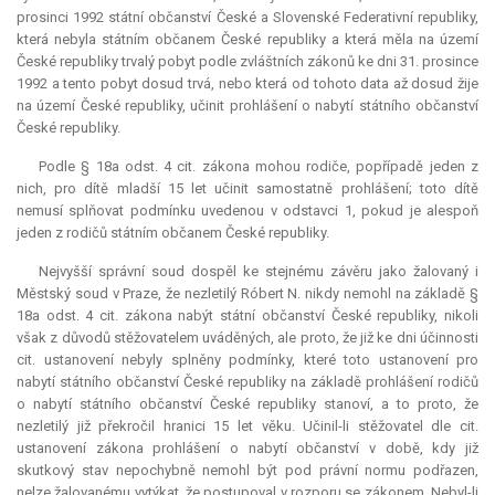
prosinci 1992 státní občanství České a Slovenské Federativní republiky,
která nebyla státním občanem České republiky a která měla na území
České republiky trvalý pobyt podle zvláštních zákonů ke dni 31. prosince
1992 a tento pobyt dosud trvá, nebo která od tohoto data až dosud žije
na území České republiky, učinit prohlášení o nabytí státního občanství
České republiky.
Podle § 18a odst. 4 cit. zákona mohou rodiče, popřípadě jeden z
nich, pro dítě mladší 15 let učinit samostatně prohlášení; toto dítě
nemusí splňovat podmínku uvedenou v odstavci 1, pokud je alespoň
jeden z rodičů státním občanem České republiky.
Nejvyšší správní soud dospěl ke stejnému závěru jako žalovaný i
Městský soud v Praze, že nezletilý Róbert N. nikdy nemohl na základě §
18a odst. 4 cit. zákona nabýt státní občanství České republiky, nikoli
však z důvodů stěžovatelem uváděných, ale proto, že již ke dni účinnosti
cit. ustanovení nebyly splněny podmínky, které toto ustanovení pro
nabytí státního občanství České republiky na základě prohlášení rodičů
o nabytí státního občanství České republiky stanoví, a to proto, že
nezletilý již překročil hranici 15 let věku. Učinil-li stěžovatel dle cit.
ustanovení zákona prohlášení o nabytí občanství v době, kdy již
skutkový stav nepochybně nemohl být pod právní normu podřazen,
nelze žalovanému vytýkat, že postupoval v rozporu se zákonem. Nebyl-li