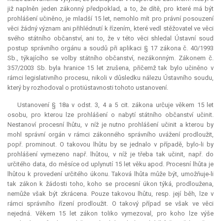
již naplněn jeden zákonný předpoklad, a to, že dítě, pro které má být
prohlášení učiněno, je mladší 15 let, nemohlo mít pro právní posouzení
věci žádný význam ani přihlédnutí k řízením, které vedl stěžovatel ve věci
svého státního občanství, ani to, že v této věci shledal Ústavní soud
postup správního orgánu a soudů při aplikaci § 17 zákona č. 40/1993
Sb., týkajícího se volby státního občanství, nezákonným. Zákonem č.
357/2003 Sb. byla hranice 15 let zrušena, přičemž tak bylo učiněno v
rámci legislativního procesu, nikoli v důsledku nálezu Ústavního soudu,
který by rozhodoval o protiústavnosti tohoto ustanovení.
Ustanovení § 18a v odst. 3, 4 a 5 cit. zákona určuje věkem 15 let
osobu, pro kterou lze prohlášení o nabytí státního občanství učinit.
Nestanoví procesní lhůtu, v níž je nutno prohlášení učinit a kterou by
mohl správní orgán v rámci zákonného správního uvážení prodloužit,
popř. prominout. O takovou lhůtu by se jednalo v případě, bylo-li by
prohlášení vymezeno např. lhůtou, v níž je třeba tak učinit, např. do
určitého data, do měsíce od uplynutí 15 let věku apod. Procesní lhůta je
lhůtou k provedení určitého úkonu. Taková lhůta může být, umožňuje-li
tak zákon k žádosti toho, koho se procesní úkon týká, prodloužena,
nemůže však být zkrácena. Pouze takovou lhůtu, resp. její běh, lze v
rámci správního řízení prodloužit. O takový případ se však ve věci
nejedná. Věkem 15 let zákon toliko vymezoval, pro koho lze výše