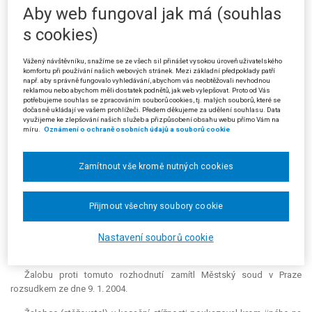
věku dítěte, a to z důvodu, že zmeškání lhůty bylo zapříčiněno odpíráním
Aby web fungoval jak má (souhlas
občanství České republiky žalobci.
s cookies)
Úřad městské části Praha 1 rozhodnutím ze dne 18. 6. 2002
prohlášení odmítnul s odůvodněním, že v době jeho učinění byl nezletilý
Vážený návštěvníku, snažíme se ze všech sil přinášet vysokou úroveň uživatelského
komfortu při používání našich webových stránek. Mezi základní předpoklady patří
syn starší 15 let, a nebyla proto splněna zákonná podmínka.
např. aby správně fungovalo vyhledávání, abychom vás neobtěžovali nevhodnou
reklamou nebo abychom měli dostatek podnětů, jak web vylepšovat. Proto od Vás
Magistrát hlavního města Prahy rozhodnutím ze dne 13. 11. 2002
potřebujeme souhlas se zpracováním souborů cookies, tj. malých souborů, které se
dočasně ukládají ve vašem prohlížeči. Předem děkujeme za udělení souhlasu. Data
zamítl žalobcovo odvolání a rozhodnutí správního orgánu I. stupně
využijeme ke zlepšování našich služeb a přizpůsobení obsahu webu přímo Vám na
potvrdil. Žalobce nesplnil zákonnou podmínku pro prohlášení o nabytí
míru.
Oznámení o ochraně osobních údajů a souborů cookie
státního občanství, neboť nezletilý již ke dni prohlášení byl starší 15 let.
Na danou věc nebylo možno aplikovat § 28 odst. 2 správního řádu,
Zamítnout vše kromě nutných cookies
podle něhož lze promíjet pouze lhůty stanovené pro provedení
jednotlivých procesních úkonů v rámci správního řízení. V § 18a odst. 4
zákona č. 40/1993 Sb. však není uvedena žádná lhůta pro provedení
Přijmout všechny soubory cookie
úkonu: je zde určena pouze podmínka, kdy lze relevantně učinit
samostatné prohlášení o nabytí občanství pro nezletilé dítě. Správní
orgán pouze zkoumá, zda je tato podmínka – věk dítěte – splněna, není
Nastavení souborů cookie
však oprávněn ji jakkoli modifikovat, popř. ji promíjet.
Žalobu proti tomuto rozhodnutí zamítl Městský soud v Praze
rozsudkem ze dne 9. 1. 2004.