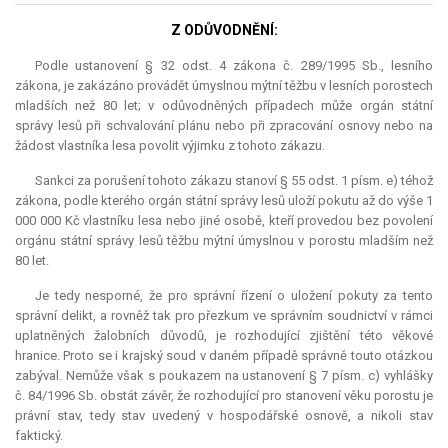
Z ODŮVODNĚNÍ:
Podle ustanovení § 32 odst. 4 zákona č. 289/1995 Sb., lesního
zákona, je zakázáno provádět úmyslnou mýtní těžbu v lesních porostech
mladších než 80 let; v odůvodněných případech může orgán státní
správy lesů při schvalování plánu nebo při zpracování osnovy nebo na
žádost vlastníka lesa povolit výjimku z tohoto zákazu.
Sankci za porušení tohoto zákazu stanoví § 55 odst. 1 písm. e) téhož
zákona, podle kterého orgán státní správy lesů uloží pokutu až do výše 1
000 000 Kč vlastníku lesa nebo jiné osobě, kteří provedou bez povolení
orgánu státní správy lesů těžbu mýtní úmyslnou v porostu mladším než
80 let.
Je tedy nesporné, že pro správní řízení o uložení pokuty za tento
správní delikt, a rovněž tak pro přezkum ve správním soudnictví v rámci
uplatněných žalobních důvodů, je rozhodující zjištění této věkové
hranice. Proto se i krajský soud v daném případě správně touto otázkou
zabýval. Nemůže však s poukazem na ustanovení § 7 písm. c) vyhlášky
č. 84/1996 Sb. obstát závěr, že rozhodující pro stanovení věku porostu je
právní stav, tedy stav uvedený v hospodářské osnově, a nikoli stav
faktický.