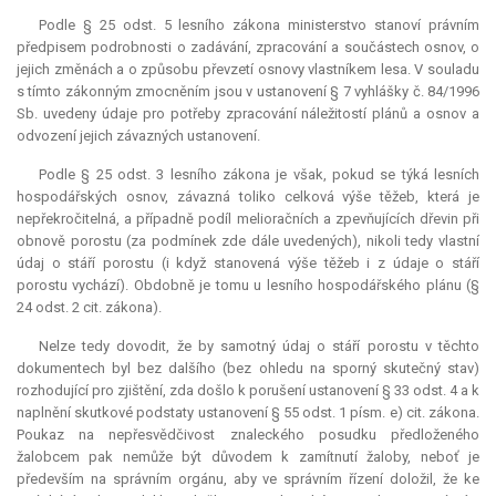
Podle § 25 odst. 5 lesního zákona ministerstvo stanoví právním
předpisem podrobnosti o zadávání, zpracování a součástech osnov, o
jejich změnách a o způsobu převzetí osnovy vlastníkem lesa. V souladu
s tímto zákonným zmocněním jsou v ustanovení § 7 vyhlášky č. 84/1996
Sb. uvedeny údaje pro potřeby zpracování náležitostí plánů a osnov a
odvození jejich závazných ustanovení.
Podle § 25 odst. 3 lesního zákona je však, pokud se týká lesních
hospodářských osnov, závazná toliko celková výše těžeb, která je
nepřekročitelná, a případně podíl melioračních a zpevňujících dřevin při
obnově porostu (za podmínek zde dále uvedených), nikoli tedy vlastní
údaj o stáří porostu (i když stanovená výše těžeb i z údaje o stáří
porostu vychází). Obdobně je tomu u lesního hospodářského plánu (§
24 odst. 2 cit. zákona).
Nelze tedy dovodit, že by samotný údaj o stáří porostu v těchto
dokumentech byl bez dalšího (bez ohledu na sporný skutečný stav)
rozhodující pro zjištění, zda došlo k porušení ustanovení § 33 odst. 4 a k
naplnění skutkové podstaty ustanovení § 55 odst. 1 písm. e) cit. zákona.
Poukaz na nepřesvědčivost znaleckého posudku předloženého
žalobcem pak nemůže být důvodem k zamítnutí žaloby, neboť je
především na správním orgánu, aby ve správním řízení doložil, že ke