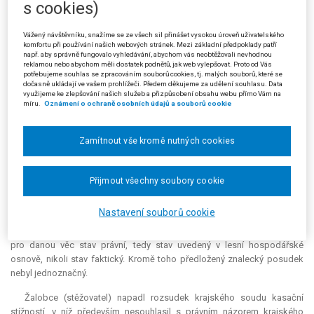
s cookies)
nepovolené úmyslné mýtní těžby v porostu mladším než 80 let v
katastrálním území J., přičemž v době provádění nepovolené těžby
Vážený návštěvníku, snažíme se ze všech sil přinášet vysokou úroveň uživatelského
vykazoval lesní porost aktuální věk jen 78 roků; takové jednání je v
komfortu při používání našich webových stránek. Mezi základní předpoklady patří
rozporu s ustanovením § 33 odst. 4 lesního zákona.
např. aby správně fungovalo vyhledávání, abychom vás neobtěžovali nevhodnou
reklamou nebo abychom měli dostatek podnětů, jak web vylepšovat. Proto od Vás
potřebujeme souhlas se zpracováním souborů cookies, tj. malých souborů, které se
Žalobce napadl rozhodnutí žalovaného žalobou u Krajského soudu v
dočasně ukládají ve vašem prohlížeči. Předem děkujeme za udělení souhlasu. Data
Hradci Králové, který ji však rozsudkem ze dne 13. 3. 2003 zamítl. Krajský
využijeme ke zlepšování našich služeb a přizpůsobení obsahu webu přímo Vám na
míru.
Oznámení o ochraně osobních údajů a souborů cookie
soud poukázal na ustanovení § 7 písm. c) vyhlášky č. 84/1996 Sb., o
lesním hospodářském plánování, podle kterého je pro potřeby
zpracování náležitostí plánu a odvození jejich závazných ustanovení pro
Zamítnout vše kromě nutných cookies
stanovení věku porostu rozhodující právě číselný údaj o stáří porostu v
nich uvedený. Žalobce věděl, že předmětný lesní porost byl v rámci
lesního hospodářského plánu začleněn do skupiny 264 Hf 8, tedy do
Přijmout všechny soubory cookie
věkového stupně 8, v němž však nemohl být porost starší 80 let. Ostatně,
a to je pro věc dle krajského soudu rozhodující, podle lesní
Nastavení souborů cookie
hospodářské osnovy byl jeho věk 78 let. Na této skutečnosti nemohl nic
změnit znalecký posudek, který žalobce předložil, neboť rozhodující byl
pro danou věc stav právní, tedy stav uvedený v lesní hospodářské
osnově, nikoli stav faktický. Kromě toho předložený znalecký posudek
nebyl jednoznačný.
Žalobce (stěžovatel) napadl rozsudek krajského soudu kasační
stížností, v níž především nesouhlasil s právním názorem krajského