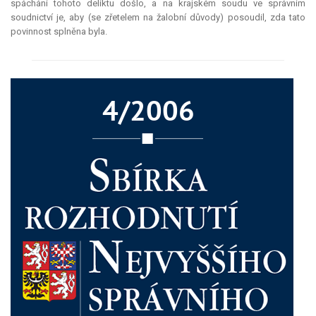
spáchání tohoto deliktu došlo, a na krajském soudu ve správním
soudnictví je, aby (se zřetelem na žalobní důvody) posoudil, zda tato
povinnost splněna byla.