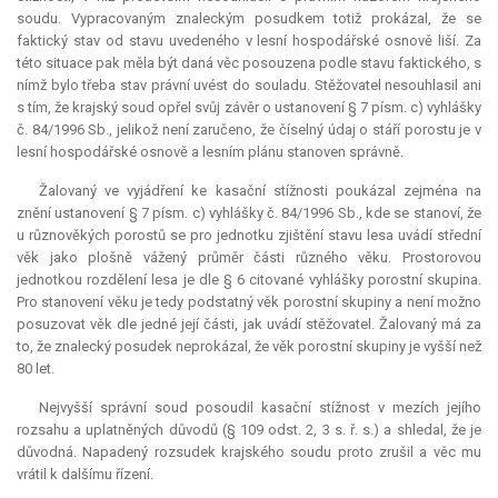
soudu. Vypracovaným znaleckým posudkem totiž prokázal, že se
faktický stav od stavu uvedeného v lesní hospodářské osnově liší. Za
této situace pak měla být daná věc posouzena podle stavu faktického, s
nímž bylo třeba stav právní uvést do souladu. Stěžovatel nesouhlasil ani
s tím, že krajský soud opřel svůj závěr o ustanovení § 7 písm. c) vyhlášky
č. 84/1996 Sb., jelikož není zaručeno, že číselný údaj o stáří porostu je v
lesní hospodářské osnově a lesním plánu stanoven správně.
Žalovaný ve vyjádření ke kasační stížnosti poukázal zejména na
znění ustanovení § 7 písm. c) vyhlášky č. 84/1996 Sb., kde se stanoví, že
u různověkých porostů se pro jednotku zjištění stavu lesa uvádí střední
věk jako plošně vážený průměr části různého věku. Prostorovou
jednotkou rozdělení lesa je dle § 6 citované vyhlášky porostní skupina.
Pro stanovení věku je tedy podstatný věk porostní skupiny a není možno
posuzovat věk dle jedné její části, jak uvádí stěžovatel. Žalovaný má za
to, že znalecký posudek neprokázal, že věk porostní skupiny je vyšší než
80 let.
Nejvyšší správní soud posoudil kasační stížnost v mezích jejího
rozsahu a uplatněných důvodů (§ 109 odst. 2, 3 s. ř. s.) a shledal, že je
důvodná. Napadený rozsudek krajského soudu proto zrušil a věc mu
vrátil k dalšímu řízení.