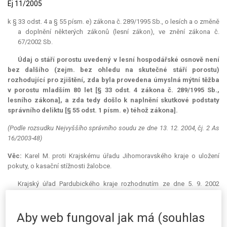
Ej 11/2005
k § 33 odst. 4 a § 55 písm. e) zákona č. 289/1995 Sb., o lesích a o změně
a doplnění některých zákonů (lesní zákon), ve znění zákona č.
67/2002 Sb.
Údaj o stáří porostu uvedený v lesní hospodářské osnově není
bez dalšího (zejm. bez ohledu na skutečné stáří porostu)
rozhodující pro zjištění, zda byla provedena úmyslná mýtní těžba
v porostu mladším 80 let [§ 33 odst. 4 zákona č. 289/1995 Sb.,
lesního zákona], a zda tedy došlo k naplnění skutkové podstaty
správního deliktu [§ 55 odst. 1 písm. e) téhož zákona].
(Podle rozsudku Nejvyššího správního soudu ze dne 13. 12. 2004, čj. 2 As
16/2003-48)
Věc:
Karel M. proti Krajskému úřadu Jihomoravského kraje o uložení
pokuty, o kasační stížnosti žalobce.
Krajský úřad Pardubického kraje rozhodnutím ze dne 5. 9. 2002
zamítl odvolání žalobce a potvrdil rozhodnutí Okresního úřadu ve
Svitavách ze dne 20. 5. 2002, kterým byla žalobci uložena pokuta ve výši
500 000 Kč za porušení ustanovení § 55 odst. 1 písm. d) a písm. e)
Aby web fungoval jak má (souhlas
zákona č. 289/1995 Sb., lesního zákona, mimo jiné provedením