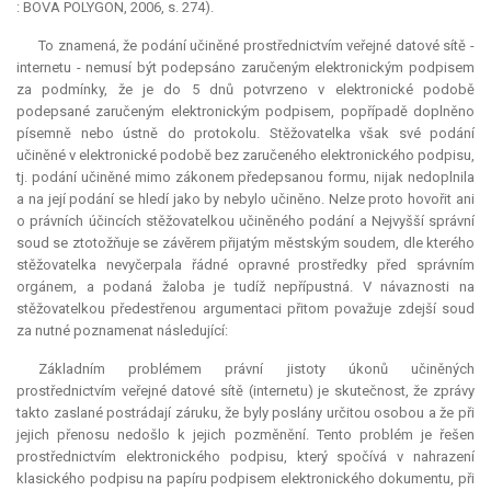
: BOVA POLYGON, 2006, s. 274).
To znamená, že podání učiněné prostřednictvím veřejné datové sítě -
internetu - nemusí být podepsáno zaručeným elektronickým podpisem
za podmínky, že je do 5 dnů potvrzeno v elektronické podobě
podepsané zaručeným elektronickým podpisem, popřípadě doplněno
písemně nebo ústně do protokolu. Stěžovatelka však své podání
učiněné v elektronické podobě bez zaručeného elektronického podpisu,
tj. podání učiněné mimo zákonem předepsanou formu, nijak nedoplnila
a na její podání se hledí jako by nebylo učiněno. Nelze proto hovořit ani
o právních účincích stěžovatelkou učiněného podání a Nejvyšší správní
soud se ztotožňuje se závěrem přijatým městským soudem, dle kterého
stěžovatelka nevyčerpala řádné opravné prostředky před správním
orgánem, a podaná žaloba je tudíž nepřípustná. V návaznosti na
stěžovatelkou předestřenou argumentaci přitom považuje zdejší soud
za nutné poznamenat následující:
Základním problémem právní jistoty úkonů učiněných
prostřednictvím veřejné datové sítě (internetu) je skutečnost, že zprávy
takto zaslané postrádají záruku, že byly poslány určitou osobou a že při
jejich přenosu nedošlo k jejich pozměnění. Tento problém je řešen
prostřednictvím elektronického podpisu, který spočívá v nahrazení
klasického podpisu na papíru podpisem elektronického dokumentu, při