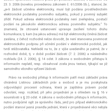
23. 3. 2006 (novelou provedenou zákonem č. 61/2006 Sb.), stanoví, že:
„je-li žádost učiněna elektronicky, musí být podána prostřednictvím
elektronické podatelny povinného subjektu, pokud ji povinný subjekt
zřídil. Pokud adresa elektronické podatelny není zveřejněna, postačí
podání na jakoukoliv elektronickou adresu povinného subjektu.“ To
znamená, že citované ustanovení upravuje zacílení tohoto druhu
komunikace, tj. kam (na jakou adresu) má být elektronicky činěná žádost
zaslána, z čehož rozhodně nelze dovodit, že není stanovena povinnost
elektronického podpisu při učinění podání v elektronické podobě, jak
tvrdí stěžovatelka. Nehledě na to, že z výše uvedeného je patrné, že v
rozhodné době, tj. v době podání žádosti (7. 2. 2006) a následného
rozkladu (24. 2. 2006), § 14 odst. 3 zákona o svobodném přístupu k
informacím neplatil, resp. obsahoval zcela jinou textaci, týkající se již
samotného věcného vyřízení žádosti.
Právo na svobodný přístup k informacím patří mezi základní práva
chráněná Listinou základních práv a svobod a je mu poskytnuta
odpovídající procesní ochrana, která je zajištěna právem podat
odvolání, resp. rozklad; při jeho projednání je s ohledem na § 16 v
souvislosti s § 20 odst. 4 zákona o svobodném přístupu k informacím,
nutno podpůrně vyjít ze správního řádu, jenž pro případ elektronického
podání stanoví jasná pravidla jednání, která v projednávané věci nebyla