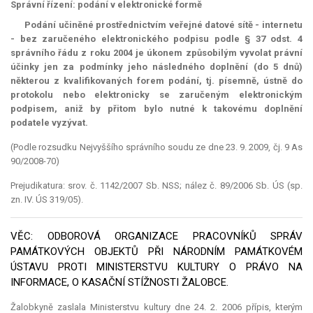
Správní řízení: podání v elektronické formě
Podání učiněné prostřednictvím veřejné datové sítě - internetu
- bez zaručeného elektronického podpisu podle § 37 odst. 4
správního řádu z roku 2004 je úkonem způsobilým vyvolat právní
účinky jen za podmínky jeho následného doplnění (do 5 dnů)
některou z kvalifikovaných forem podání, tj. písemně, ústně do
protokolu nebo elektronicky se zaručeným elektronickým
podpisem, aniž by přitom bylo nutné k takovému doplnění
podatele vyzývat.
(Podle rozsudku Nejvyššího správního soudu ze dne 23. 9. 2009, čj. 9 As
90/2008-70)
Prejudikatura: srov. č. 1142/2007 Sb. NSS; nález č. 89/2006 Sb. ÚS (sp.
zn. IV. ÚS 319/05).
VĚC: ODBOROVÁ ORGANIZACE PRACOVNÍKŮ SPRÁV
PAMÁTKOVÝCH OBJEKTŮ PŘI NÁRODNÍM PAMÁTKOVÉM
ÚSTAVU PROTI MINISTERSTVU KULTURY O PRÁVO NA
INFORMACE, O KASAČNÍ STÍŽNOSTI ŽALOBCE.
Žalobkyně zaslala Ministerstvu kultury dne 24. 2. 2006 přípis, kterým