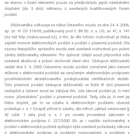
se stanou v řízení
relevantní
pouze za předpokladu jejich následného
doplnění (do 5 dnů) některou z uvedených kvalifikovaných forem
podání.
Stěžovatelka odkazuje na nález Ústavního soudu ze dne 24. 4. 2006,
sp. zn. IV. ÚS 319/05, publikovaný pod č. 89 Sb. n. u. US, sv. 41, s. 141
(viz též http://nalus.usoud.cz), s tím, že dle tohoto rozhodnutí je třeba
zajistit rovnost elektronických podání a podání v písemné podobě. Dle
názoru Nejvyššího správního soudu není uvedené rozhodnutí pro právní
závěry stěžovatelky
relevantní
. Pro úplnost zdejší soud připomíná níže
uvedené skutkové a právní okolnosti dané věci: Zástupce stěžovatelů
zaslal dne 3. 6. 2005 Ústavnímu soudu podání označené jako ústavní
stížnost v elektronické podobě se zaručeným elektronickým podpisem
prostřednictvím akreditovaného poskytovatele certifikačních služeb.
Toto písemné podání zástupce stěžovatelů ve lhůtě tří dnů písemně
nedoplnil a ústavní soud se zabýval tím, zda takové podání je, či není
rovno „klasickému“ podání v písemné podobě. Tedy, zda je, či není jej
třeba doplnit, jak to ve vztahu k elektronickým podáním obecně
požaduje o. s. ř. Dospěl přitom k závěru, dle něhož „výklad ustanovení §
42 odst. 1 věta prvá o. s. ř. po novele provedené zákonem o
elektronickém podpisu č. 227/2000 Sb. je i nadále zachovatelný a
podání v elektronické podobě splňující výše uvedené požadavky zákona
o elektronickém podpisu je podáním rovnocenným s podáním v