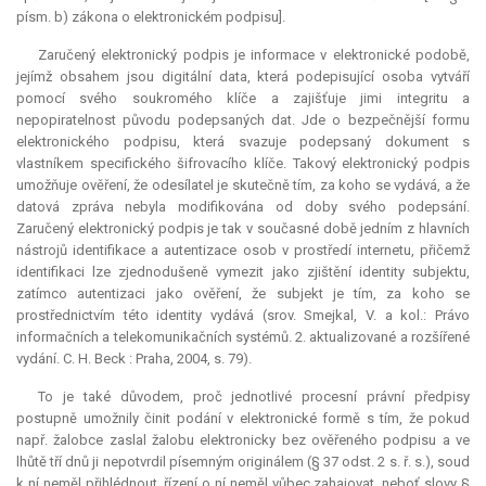
písm. b) zákona o elektronickém podpisu].
Zaručený elektronický podpis je informace v elektronické podobě,
jejímž obsahem jsou digitální data, která podepisující osoba vytváří
pomocí svého soukromého klíče a zajišťuje jimi integritu a
nepopiratelnost původu podepsaných dat. Jde o bezpečnější formu
elektronického podpisu, která svazuje podepsaný dokument s
vlastníkem specifického šifrovacího klíče. Takový elektronický podpis
umožňuje ověření, že odesílatel je skutečně tím, za koho se vydává, a že
datová zpráva nebyla modifikována od doby svého podepsání.
Zaručený elektronický podpis je tak v současné době jedním z hlavních
nástrojů identifikace a autentizace osob v prostředí internetu, přičemž
identifikaci lze zjednodušeně vymezit jako zjištění identity subjektu,
zatímco autentizaci jako ověření, že subjekt je tím, za koho se
prostřednictvím této identity vydává (srov. Smejkal, V. a kol.: Právo
informačních a telekomunikačních systémů. 2. aktualizované a rozšířené
vydání. C. H. Beck : Praha, 2004, s. 79).
To je také důvodem, proč jednotlivé procesní právní předpisy
postupně umožnily činit podání v elektronické formě s tím, že pokud
např. žalobce zaslal žalobu elektronicky bez ověřeného podpisu a ve
lhůtě tří dnů ji nepotvrdil písemným originálem (§ 37 odst. 2 s. ř. s.), soud
k ní neměl přihlédnout, řízení o ní neměl vůbec zahajovat, neboť slovy §