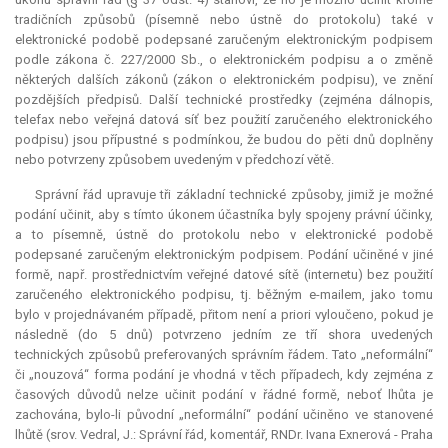
tradičních způsobů (písemně nebo ústně do protokolu) také v
elektronické podobě podepsané zaručeným elektronickým podpisem
podle zákona č. 227/2000 Sb., o elektronickém podpisu a o změně
některých dalších zákonů (zákon o elektronickém podpisu), ve znění
pozdějších předpisů. Další technické prostředky (zejména dálnopis,
telefax nebo veřejná datová síť bez použití zaručeného elektronického
podpisu) jsou přípustné s podmínkou, že budou do pěti dnů doplněny
nebo potvrzeny způsobem uvedeným v předchozí větě.
Správní řád upravuje tři základní technické způsoby, jimiž je možné
podání učinit, aby s tímto úkonem účastníka byly spojeny právní účinky,
a to písemně, ústně do protokolu nebo v elektronické podobě
podepsané zaručeným elektronickým podpisem. Podání učiněné v jiné
formě, např. prostřednictvím veřejné datové sítě (internetu) bez použití
zaručeného elektronického podpisu, tj. běžným e-mailem, jako tomu
bylo v projednávaném případě, přitom není
a priori
vyloučeno, pokud je
následně (do 5 dnů) potvrzeno jedním ze tří shora uvedených
technických způsobů preferovaných správním řádem. Tato „neformální“
či „nouzová“ forma podání je vhodná v těch případech, kdy zejména z
časových důvodů nelze učinit podání v řádné formě, neboť lhůta je
zachována, bylo-li původní „neformální“ podání učiněno ve stanovené
lhůtě (srov. Vedral, J.: Správní řád, komentář, RNDr. Ivana Exnerová - Praha