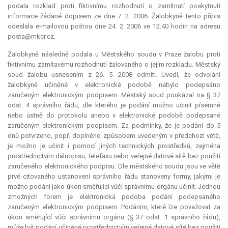
podala rozklad proti fiktivnímu rozhodnutí o zamítnutí poskytnutí
informace žádané dopisem ze dne 7. 2. 2006. Žalobkyně tento přípis
odeslala e-mailovou poštou dne 24. 2. 2006 ve 12:40 hodin na adresu
posta@mkcr.cz.
Žalobkyně následně podala u Městského soudu v Praze žalobu proti
fiktivnímu zamítavému rozhodnutí žalovaného o jejím rozkladu. Městský
soud žalobu usnesením z 26. 5. 2008 odmítl. Uvedl, že odvolání
žalobkyně učiněné v elektronické podobě nebylo podepsáno
zaručeným elektronickým podpisem. Městský soud poukázal na § 37
odst. 4 správního řádu, dle kterého je podání možno učinit písemně
nebo ústně do protokolu anebo v elektronické podobě podepsané
zaručeným elektronickým podpisem. Za podmínky, že je podání do 5
dnů potvrzeno, popř. doplněno způsobem uvedeným v předchozí větě,
je možno je učinit i pomocí jiných technických prostředků, zejména
prostřednictvím dálnopisu, telefaxu nebo veřejné datové sítě bez použití
zaručeného elektronického podpisu. Dle městského soudu jsou ve větě
prvé citovaného ustanovení správního řádu stanoveny formy, jakými je
možno podání jako úkon směřující vůči správnímu orgánu učinit. Jednou
zmožných forem je elektronická podoba podání podepsaného
zaručeným elektronickým podpisem. Podáním, které lze považovat za
úkon směřující vůči správnímu orgánu (§ 37 odst. 1 správního řádu),
může být podání učiněné prostřednictvím veřejné datové sítě bez použití