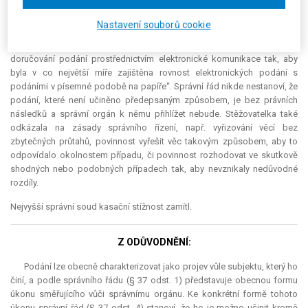
měl dojít k závěru, že nedostatek podpisu rozkladu nezakládá sám o
sobě nepřípustnost rozkladu, a měl tuto vadu odstranit dle § 37 odst. 3
Nastavení souborů cookie
správního řádu. Poukázala na nález Ústavního soudu sp. zn. IV. ÚS
319/05, v němž soud došel k závěru, že cílem právní úpravy je „usnadnit
doručování podání prostřednictvím elektronické komunikace tak, aby
byla v co největší míře zajištěna rovnost elektronických podání s
podáními v písemné podobě na papíře“. Správní řád nikde nestanoví, že
podání, které není učiněno předepsaným způsobem, je bez právních
následků a správní orgán k němu přihlížet nebude. Stěžovatelka také
odkázala na zásady správního řízení, např. vyřizování věcí bez
zbytečných průtahů, povinnost vyřešit věc takovým způsobem, aby to
odpovídalo okolnostem případu, či povinnost rozhodovat ve skutkově
shodných nebo podobných případech tak, aby nevznikaly nedůvodné
rozdíly.
Nejvyšší správní soud kasační stížnost zamítl.
Z ODŮVODNĚNÍ:
Podání lze obecně charakterizovat jako projev vůle subjektu, který ho
činí, a podle správního řádu (§ 37 odst. 1) představuje obecnou formu
úkonu směřujícího vůči správnímu orgánu. Ke konkrétní formě tohoto
úkonu správní řád (§ 37 odst. 4) stanoví, že ho je možno učinit kromě