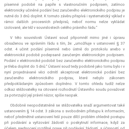
písemné podobě na papíře s vlastnoručním podpisem, zatímco
elektronicky učiněné podání bez zaručeného elektronického podpisu je
nutné do 3 dnů doplnit. K tomuto závěru přispívá i systematický výklad v
rámci dalších procesních předpisů, neboť normu nelze vykládat
izolovaně, ale též v souvislostech celého právního řádu.“
V této souvislosti Ústavní soud připomněl mimo jiné i úpravu
obsaženou ve správním řádu s tím, že: „umožňuje v ustanovení § 37
odst. 4 učinit podání písemně nebo ústně do protokolu anebo v
elektronické podobě podepsané zaručeným elektronickým podpisem.
Podání v elektronické podobě bez zaručeného elektronického podpisu
je třeba doplnit do 5 dnů.“ Ústavní soud tedy podobně jako tomu bylo i v
nyní projednávané věci odmítl akceptovat elektronické podání bez
zaručeného elektronického podpisu, které nebylo zákonem
předpokládaným způsobem doplněno. V tomto ohledu tudíž nelze
odkaz stěžovatelky na citované rozhodnutí Ústavního soudu považovat
za potvrzující její právní názor, spíše naopak.
Obdobně neopodstatněně se stěžovatelka snaží argumentovat také
ustanovením § 14 odst. 3 zákona o svobodném přístupu k informacím,
neboť předmětné ustanovení řeší pouze dílčí problém ohledně postupu
při podávání a vyřizování žádostí o poskytnutí informace, když za
účelem sjednocení rozdílné praxe při podávání žádostí, s účinností od