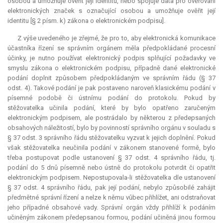
osobou a umožňuje ověřit její identitu, nebo spojuje data pro ověřování
elektronických značek s označující osobou a umožňuje ověřit její
identitu [§ 2 písm. k) zákona o elektronickém podpisu].
Z výše uvedeného je zřejmé, že pro to, aby elektronická komunikace
účastníka řízení se správním orgánem měla předpokládané procesní
účinky, je nutno používat elektronický podpis splňující požadavky ve
smyslu zákona o elektronickém podpisu, případně dané elektronické
podání doplnit způsobem předpokládaným ve správním řádu (§ 37
odst. 4). Takové podání je pak postaveno naroveň klasickému podání v
písemné podobě či ústnímu podání do protokolu. Pokud by
stěžovatelka učinila podání, které by bylo opatřeno zaručeným
elektronickým podpisem, ale postrádalo by některou z předepsaných
obsahových náležitostí, bylo by povinností správního orgánu v souladu s
§ 37 odst. 3 správního řádu stěžovatelku vyzvat k jejich doplnění. Pokud
však stěžovatelka neučinila podání v zákonem stanovené formě, bylo
třeba postupovat podle ustanovení § 37 odst. 4 správního řádu, tj.
podání do 5 dnů písemně nebo ústně do protokolu potvrdit či opatřit
elektronickým podpisem. Nepostupovala-li stěžovatelka dle ustanovení
§ 37 odst. 4 správního řádu, pak její podání, nebylo způsobilé zahájit
předmětné správní řízení a nelze k němu vůbec přihlížet, ani odstraňovat
jeho případné obsahové vady. Správní orgán vždy přihlíží k podáním
učiněným zákonem předepsanou formou, podání učiněná jinou formou