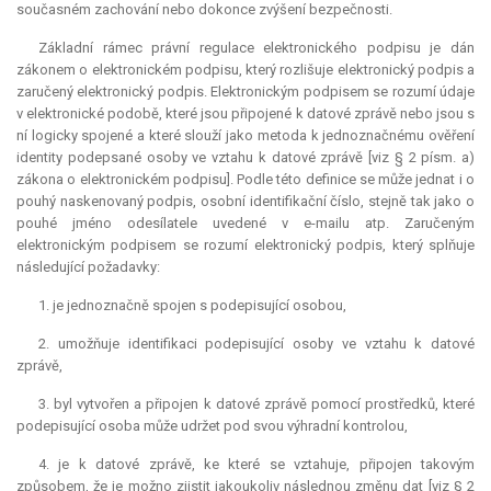
současném zachování nebo dokonce zvýšení bezpečnosti.
Základní rámec právní regulace elektronického podpisu je dán
zákonem o elektronickém podpisu, který rozlišuje elektronický podpis a
zaručený elektronický podpis. Elektronickým podpisem se rozumí údaje
v elektronické podobě, které jsou připojené k datové zprávě nebo jsou s
ní logicky spojené a které slouží jako metoda k jednoznačnému ověření
identity podepsané osoby ve vztahu k datové zprávě [viz § 2 písm. a)
zákona o elektronickém podpisu]. Podle této definice se může jednat i o
pouhý naskenovaný podpis, osobní identifikační číslo, stejně tak jako o
pouhé jméno odesílatele uvedené v e-mailu atp. Zaručeným
elektronickým podpisem se rozumí elektronický podpis, který splňuje
následující požadavky:
1. je jednoznačně spojen s podepisující osobou,
2. umožňuje identifikaci podepisující osoby ve vztahu k datové
zprávě,
3. byl vytvořen a připojen k datové zprávě pomocí prostředků, které
podepisující osoba může udržet pod svou výhradní kontrolou,
4. je k datové zprávě, ke které se vztahuje, připojen takovým
způsobem, že je možno zjistit jakoukoliv následnou změnu dat [viz § 2