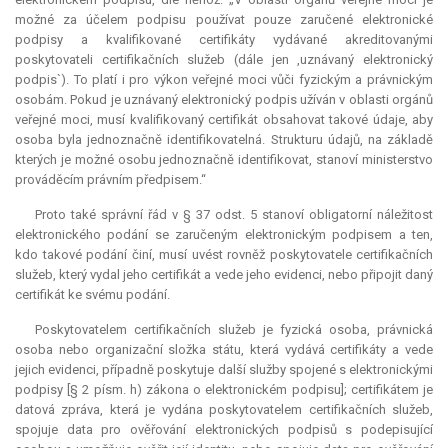
možné za účelem podpisu používat pouze zaručené elektronické
podpisy a kvalifikované certifikáty vydávané akreditovanými
poskytovateli certifikačních služeb (dále jen ,uznávaný elektronický
podpis`). To platí i pro výkon veřejné moci vůči fyzickým a právnickým
osobám. Pokud je uznávaný elektronický podpis užíván v oblasti orgánů
veřejné moci, musí kvalifikovaný certifikát obsahovat takové údaje, aby
osoba byla jednoznačně identifikovatelná. Strukturu údajů, na základě
kterých je možné osobu jednoznačně identifikovat, stanoví ministerstvo
prováděcím právním předpisem.“
Proto také správní řád v § 37 odst. 5 stanoví
obligatorní
náležitost
elektronického podání se zaručeným elektronickým podpisem a ten,
kdo takové podání činí, musí uvést rovněž poskytovatele certifikačních
služeb, který vydal jeho certifikát a vede jeho evidenci, nebo připojit daný
certifikát ke svému podání.
Poskytovatelem certifikačních služeb je fyzická osoba, právnická
osoba nebo organizační složka státu, která vydává certifikáty a vede
jejich evidenci, případně poskytuje další služby spojené s elektronickými
podpisy [§ 2 písm. h) zákona o elektronickém podpisu]; certifikátem je
datová zpráva, která je vydána poskytovatelem certifikačních služeb,
spojuje data pro ověřování elektronických podpisů s podepisující