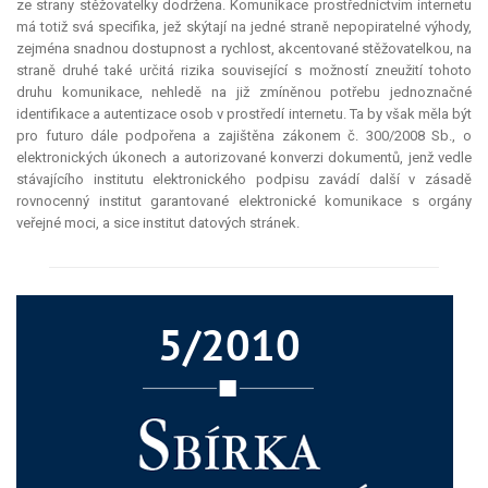
ze strany stěžovatelky dodržena. Komunikace prostřednictvím internetu
má totiž svá specifika, jež skýtají na jedné straně nepopiratelné výhody,
zejména snadnou dostupnost a rychlost, akcentované stěžovatelkou, na
straně druhé také určitá rizika související s možností zneužití tohoto
druhu komunikace, nehledě na již zmíněnou potřebu jednoznačné
identifikace a autentizace osob v prostředí internetu. Ta by však měla být
pro futuro
dále podpořena a zajištěna zákonem č. 300/2008 Sb., o
elektronických úkonech a autorizované konverzi dokumentů, jenž vedle
stávajícího institutu elektronického podpisu zavádí další v zásadě
rovnocenný institut garantované elektronické komunikace s orgány
veřejné moci, a sice institut datových stránek.