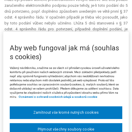
zaručeného elektronického podpisu pouze tehdy, je-li toto podání do 5
dnů potvrzeno, popř. doplněno způsobem uvedeným ve větě první § 37
odst. 4 správního řádu. V opačném případě je třeba věc posoudit, jako
by toto podání vůbec nebylo učiněno. Lhůta 5 dnů stanovená v § 37
odst. 4 správního řádu pro potvrzení, případně doplnění podání, je
procesní lhůta stanovená přímo zákonem, která dává možnost při
dodržení podmínek v zákoně stanovených učinit podání i pomocí jiných
Aby web fungoval jak má (souhlas
technických prostředků než v zákoně stanovených. Zaručený
elektronický podpis není obsahovou náležitostí podání ve smyslu § 37
s cookies)
odst. 2 správního řádu, kterou pomůže správní orgán podateli odstranit
nebo ho vyzve k jejímu odstranění a poskytne mu k tomu přiměřenou
Vážený návštěvníku, snažíme se ze všech sil přinášet vysokou úroveň uživatelského
lhůtu podle § 37 odst. 3 správního řádu. Žalobkyně tedy nepodala
komfortu při používání našich webových stránek. Mezi základní předpoklady patří
rozklad proti prvostupňovému fiktivnímu negativnímu rozhodnutí
např. aby správně fungovalo vyhledávání, abychom vás neobtěžovali nevhodnou
reklamou nebo abychom měli dostatek podnětů, jak web vylepšovat. Proto od Vás
žalovaného o její žádosti ze dne 7. 2. 2006 o poskytnutí informace. Proto
potřebujeme souhlas se zpracováním souborů cookies, tj. malých souborů, které se
podanou žalobu jako nepřípustnou odmítl.
dočasně ukládají ve vašem prohlížeči. Předem děkujeme za udělení souhlasu. Data
využijeme ke zlepšování našich služeb a přizpůsobení obsahu webu přímo Vám na
míru.
Oznámení o ochraně osobních údajů a souborů cookie
Proti usnesení městského soudu podala žalobkyně (stěžovatelka)
kasační stížnost. Uvedla, že i na podání opravného prostředku dle
zákona o svobodném přístupu k informacím lze aplikovat postup dle
Zamítnout vše kromě nutných cookies
ustanovení § 14 odst. 3 tohoto zákona, který v souladu s § 20 odst. 4
téhož zákona, neukládá osobě činící podání v elektronické podobě, aby
zajistila formální požadavky ukládané správním řádem. Správní orgán
Přijmout všechny soubory cookie