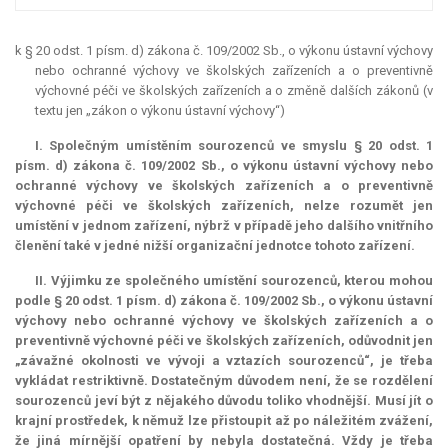
k § 20 odst. 1 písm. d) zákona č. 109/2002 Sb., o výkonu ústavní výchovy
nebo ochranné výchovy ve školských zařízeních a o preventivně
výchovné péči ve školských zařízeních a o změně dalších zákonů (v
textu jen „zákon o výkonu ústavní výchovy“)
I. Společným umístěním sourozenců ve smyslu § 20 odst. 1
písm. d) zákona č. 109/2002 Sb., o výkonu ústavní výchovy nebo
ochranné výchovy ve školských zařízeních a o preventivně
výchovné péči ve školských zařízeních, nelze rozumět jen
umístění v jednom zařízení, nýbrž v případě jeho dalšího vnitřního
členění také v jedné nižší organizační jednotce tohoto zařízení.
II. Výjimku ze společného umístění sourozenců, kterou mohou
podle § 20 odst. 1 písm. d) zákona č. 109/2002 Sb., o výkonu ústavní
výchovy nebo ochranné výchovy ve školských zařízeních a o
preventivně výchovné péči ve školských zařízeních, odůvodnit jen
„závažné okolnosti ve vývoji a vztazích sourozenců“, je třeba
vykládat restriktivně. Dostatečným důvodem není, že se rozdělení
sourozenců jeví být z nějakého důvodu toliko vhodnější. Musí jít o
krajní prostředek, k němuž lze přistoupit až po náležitém zvážení,
že jiná mírnější opatření by nebyla dostatečná. Vždy je třeba