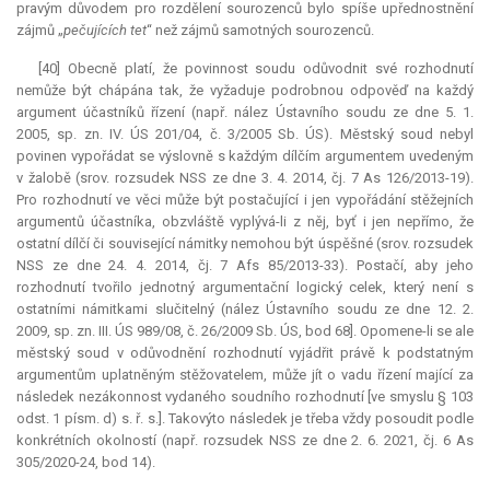
pravým důvodem pro rozdělení sourozenců bylo spíše upřednostnění
zájmů „
pečujících tet
“ než zájmů samotných sourozenců.
[40] Obecně platí, že povinnost soudu odůvodnit své rozhodnutí
nemůže být chápána tak, že vyžaduje podrobnou odpověď na každý
argument účastníků řízení (např. nález Ústavního soudu ze dne 5. 1.
2005, sp. zn. IV. ÚS 201/04, č. 3/2005 Sb. ÚS). Městský soud nebyl
povinen vypořádat se výslovně s každým dílčím argumentem uvedeným
v žalobě (srov. rozsudek NSS ze dne 3. 4. 2014, čj. 7 As 126/2013-19).
Pro rozhodnutí ve věci může být postačující i jen vypořádání stěžejních
argumentů účastníka, obzvláště vyplývá-li z něj, byť i jen nepřímo, že
ostatní dílčí či související námitky nemohou být úspěšné (srov. rozsudek
NSS ze dne 24. 4. 2014, čj. 7 Afs 85/2013-33). Postačí, aby jeho
rozhodnutí tvořilo jednotný argumentační logický celek, který není s
ostatními námitkami slučitelný (nález Ústavního soudu ze dne 12. 2.
2009, sp. zn. III. ÚS 989/08, č. 26/2009 Sb. ÚS, bod 68]. Opomene-li se ale
městský soud v odůvodnění rozhodnutí vyjádřit právě k podstatným
argumentům uplatněným stěžovatelem, může jít o vadu řízení mající za
následek nezákonnost vydaného soudního rozhodnutí [ve smyslu § 103
odst. 1 písm. d) s. ř. s.]. Takovýto následek je třeba vždy posoudit podle
konkrétních okolností (např. rozsudek NSS ze dne 2. 6. 2021, čj. 6 As
305/2020-24, bod 14).