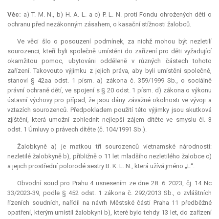
Věc:
a)
T. M. N., b) H. A. L. a c) P. L. N. proti Fondu ohrožených dětí o
ochranu před nezákonným zásahem, o kasační stížnosti žalobců.
Ve věci šlo o posouzení podmínek, za nichž mohou být nezletilí
sourozenci, kteří byli společně umístěni do zařízení pro děti vyžadující
okamžitou pomoc, ubytováni odděleně v různých částech tohoto
zařízení. Takovouto výjimku z jejich práva, aby byli umístěni společně,
stanoví § 42aa odst. 1 písm. a) zákona č. 359/1999 Sb., o sociálně
právní ochraně dětí, ve spojení s § 20 odst. 1 písm. d) zákona o výkonu
ústavní výchovy pro případ, že jsou dány závažné okolnosti ve vývoji a
vztazích sourozenců. Předpokladem použití této výjimky jsou skutková
zjištění, která umožní zohlednit nejlepší zájem dítěte ve smyslu čl. 3
odst. 1 Úmluvy o právech dítěte (č. 104/1991 Sb.).
Žalobkyně a) je matkou tří sourozenců vietnamské národnosti:
nezletilé žalobkyně b), přibližně o 11 let mladšího nezletilého žalobce c)
a jejich prostřední polorodé sestry B. K. L. N., která užívá jméno „L“.
Obvodní soud pro Prahu 4 usnesením ze dne 28. 6. 2023, čj. 14 Nc
33/2023-39, podle § 452 odst. 1 zákona č. 292/2013 Sb., o zvláštních
řízeních soudních, nařídil na návrh Městské části Praha 11 předběžné
opatření, kterým umístil žalobkyni b), které bylo tehdy 13 let, do zařízení