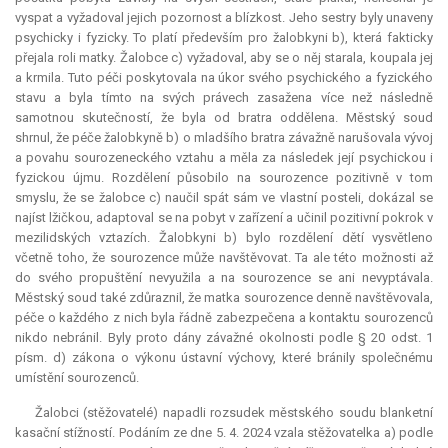
vyspat a vyžadoval jejich pozornost a blízkost. Jeho sestry byly unaveny
psychicky i fyzicky. To platí především pro žalobkyni b), která fakticky
přejala roli matky. Žalobce c) vyžadoval, aby se o něj starala, koupala jej
a krmila. Tuto péči poskytovala na úkor svého psychického a fyzického
stavu a byla tímto na svých právech zasažena více než následně
samotnou skutečností, že byla od bratra oddělena. Městský soud
shrnul, že péče žalobkyně b) o mladšího bratra závažně narušovala vývoj
a povahu sourozeneckého vztahu a měla za následek její psychickou i
fyzickou újmu. Rozdělení působilo na sourozence pozitivně v tom
smyslu, že se žalobce c) naučil spát sám ve vlastní posteli, dokázal se
najíst lžičkou, adaptoval se na pobyt v zařízení a učinil pozitivní pokrok v
mezilidských vztazích. Žalobkyni b) bylo rozdělení dětí vysvětleno
včetně toho, že sourozence může navštěvovat. Ta ale této možnosti až
do svého propuštění nevyužila a na sourozence se ani nevyptávala.
Městský soud také zdůraznil, že matka sourozence denně navštěvovala,
péče o každého z nich byla řádně zabezpečena a kontaktu sourozenců
nikdo nebránil. Byly proto dány závažné okolnosti podle § 20 odst. 1
písm. d) zákona o výkonu ústavní výchovy, které bránily společnému
umístění sourozenců.
Žalobci (stěžovatelé) napadli rozsudek městského soudu blanketní
kasační stížností. Podáním ze dne 5. 4. 2024 vzala stěžovatelka a) podle