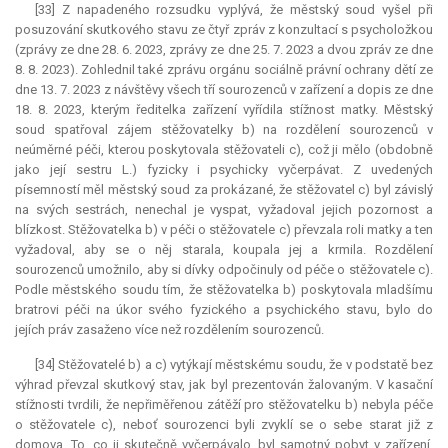
[33] Z napadeného rozsudku vyplývá, že městský soud vyšel při
posuzování skutkového stavu ze čtyř zpráv z konzultací s psycholožkou
(zprávy ze dne 28. 6. 2023, zprávy ze dne 25. 7. 2023 a dvou zpráv ze dne
8. 8. 2023). Zohlednil také zprávu orgánu sociálně právní ochrany dětí ze
dne 13. 7. 2023 z návštěvy všech tří sourozenců v zařízení a dopis ze dne
18. 8. 2023, kterým ředitelka zařízení vyřídila stížnost matky. Městský
soud spatřoval zájem stěžovatelky b) na rozdělení sourozenců v
neúměrné péči, kterou poskytovala stěžovateli c), což ji mělo (obdobně
jako její sestru L.) fyzicky i psychicky vyčerpávat. Z uvedených
písemností měl městský soud za prokázané, že stěžovatel c) byl závislý
na svých sestrách, nenechal je vyspat, vyžadoval jejich pozornost a
blízkost. Stěžovatelka b) v péči o stěžovatele c) převzala roli matky a ten
vyžadoval, aby se o něj starala, koupala jej a krmila. Rozdělení
sourozenců umožnilo, aby si dívky odpočinuly od péče o stěžovatele c).
Podle městského soudu tím, že stěžovatelka b) poskytovala mladšímu
bratrovi péči na úkor svého fyzického a psychického stavu, bylo do
jejích práv zasaženo více než rozdělením sourozenců.
[34] Stěžovatelé b) a c) vytýkají městskému soudu, že v podstatě bez
výhrad převzal skutkový stav, jak byl prezentován žalovaným. V kasační
stížnosti tvrdili, že nepřiměřenou zátěží pro stěžovatelku b) nebyla péče
o stěžovatele c), neboť sourozenci byli zvyklí se o sebe starat již z
domova. To, co ji skutečně vyčerpávalo, byl samotný pobyt v zařízení.