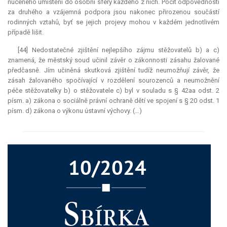
nuceného umístění do osobní sféry každého z nich. Pocit odpovědnosti
za druhého a vzájemná podpora jsou nakonec přirozenou součástí
rodinných vztahů, byť se jejich projevy mohou v každém jednotlivém
případě lišit.
[44] Nedostatečné zjištění nejlepšího zájmu stěžovatelů b) a c)
znamená, že městský soud učinil závěr o zákonnosti zásahu žalované
předčasně. Jím učiněná skutková zjištění tudíž neumožňují závěr, že
zásah žalovaného spočívající v rozdělení sourozenců a neumožnění
péče stěžovatelky b) o stěžovatele c) byl v souladu s § 42aa odst. 2
písm. a) zákona o sociálně právní ochraně dětí ve spojení s § 20 odst. 1
písm. d) zákona o výkonu ústavní výchovy. (…)