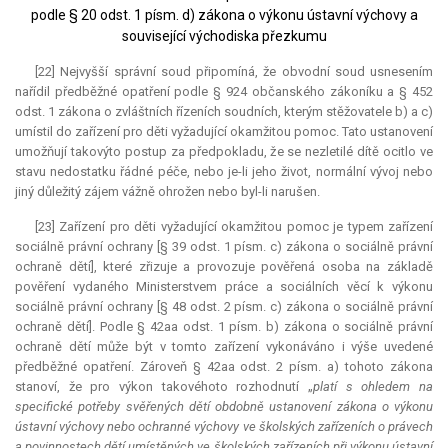
podle § 20 odst. 1 písm. d) zákona o výkonu ústavní výchovy a
související východiska přezkumu
[22] Nejvyšší správní soud připomíná, že obvodní soud usnesením
nařídil předběžné opatření podle § 924 občanského zákoníku a § 452
odst. 1 zákona o zvláštních řízeních soudních, kterým stěžovatele b) a c)
umístil do zařízení pro děti vyžadující okamžitou pomoc. Tato ustanovení
umožňují takovýto postup za předpokladu, že se nezletilé dítě ocitlo ve
stavu nedostatku řádné péče, nebo je-li jeho život, normální vývoj nebo
jiný důležitý zájem vážně ohrožen nebo byl-li narušen.
[23] Zařízení pro děti vyžadující okamžitou pomoc je typem zařízení
sociálně právní ochrany [§ 39 odst. 1 písm. c) zákona o sociálně právní
ochraně dětí], které zřizuje a provozuje pověřená osoba na základě
pověření vydaného Ministerstvem práce a sociálních věcí k výkonu
sociálně právní ochrany [§ 48 odst. 2 písm. c) zákona o sociálně právní
ochraně dětí]. Podle § 42aa odst. 1 písm. b) zákona o sociálně právní
ochraně dětí může být v tomto zařízení vykonáváno i výše uvedené
předběžné opatření. Zároveň § 42aa odst. 2 písm. a) tohoto zákona
stanoví, že pro výkon takovéhoto rozhodnutí „
platí s ohledem na
specifické potřeby svěřených dětí obdobně ustanovení zákona o výkonu
ústavní výchovy nebo ochranné výchovy ve školských zařízeních o právech
a povinnostech dětí umístěných ve školských zařízeních při výkonu ústavní