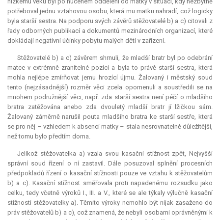
nízkému věku byl po nuceném oddělení od matky v situaci, kdy nezbytně
potřeboval jednu vztahovou osobu, která mu matku nahradí, což logicky
byla starší sestra. Na podporu svých závěrů stěžovatelé b) a c) citovali z
řady odborných publikací a dokumentů mezinárodních organizací, které
dokládají negativní účinky pobytu malých dětí v zařízení.
Stěžovatelé b) a c) závěrem shrnuli, že mladší bratr byl po odebrání
matce v extrémně zranitelné pozici a byla to právě starší sestra, která
mohla nejlépe zmírňovat jemu hrozící újmu. Žalovaný i městský soud
tento (nejzásadnější) rozměr věci zcela opomenuli a soustředili se na
mnohem podružnější věci, např. zda starší sestra není péčí o mladšího
bratra zatěžována anebo zda dvouletý mladší bratr jí lžičkou sám.
Žalovaný záměrně narušil pouta mladšího bratra ke starší sestře, která
se pro něj – vzhledem k absenci matky – stala nesrovnatelně důležitější,
než tomu bylo předtím doma.
Jelikož stěžovatelka a) vzala svou kasační stížnost zpět, Nejvyšší
správní soud řízení o ní zastavil. Dále posuzoval splnění procesních
předpokladů řízení o kasační stížnosti pouze ve vztahu k stěžovatelům
b) a c). Kasační stížnost směřovala proti napadenému rozsudku jako
celku, tedy včetně výroků I., III. a V., které se ale týkaly výlučně kasační
stížnosti stěžovatelky a). Těmito výroky nemohlo být nijak zasaženo do
práv stěžovatelů b) a c), což znamená, že nebyli osobami oprávněnými k