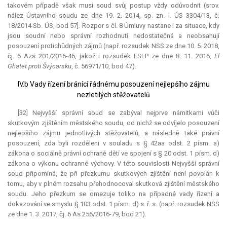
takovém případě však musí soud svůj postup vždy odůvodnit (srov.
nález Ústavního soudu ze dne 19. 2. 2014, sp. zn. I. ÚS 3304/13, č.
18/2014 Sb. ÚS, bod 57]. Rozpor s čl. 8 Úmluvy nastane i za situace, kdy
jsou soudní nebo správní rozhodnutí nedostatečná a neobsahují
posouzení protichůdných zájmů (např. rozsudek NSS ze dne 10. 5. 2018,
čj. 6 Azs 201/2016-46, jakož i rozsudek ESLP ze dne 8. 11. 2016,
El
Ghatet proti Švýcarsku
, č. 56971/10, bod 47).
IV.b Vady řízení bránící řádnému posouzení nejlepšího zájmu
nezletilých stěžovatelů
[32] Nejvyšší správní soud se zabýval nejprve námitkami vůči
skutkovým zjištěním městského soudu, od nichž se odvíjelo posouzení
nejlepšího zájmu jednotlivých stěžovatelů, a následně také právní
posouzení, zda byli rozděleni v souladu s § 42aa odst. 2 písm. a)
zákona o sociálně právní ochraně dětí ve spojení s § 20 odst. 1 písm. d)
zákona o výkonu ochranné výchovy. V této souvislosti Nejvyšší správní
soud připomíná, že při přezkumu skutkových zjištění není povolán k
tomu, aby v plném rozsahu přehodnocoval skutková zjištění městského
soudu. Jeho přezkum se omezuje toliko na případné vady řízení a
dokazování ve smyslu § 103 odst. 1 písm. d) s. ř. s. (např. rozsudek NSS
ze dne 1. 3. 2017, čj. 6 As 256/2016-79, bod 21).