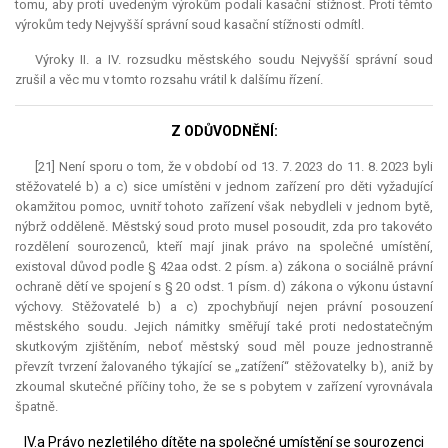
tomu, aby proti uvedeným výrokům podali kasační stížnost. Proti těmto
výrokům tedy Nejvyšší správní soud kasační stížnosti odmítl.
Výroky II. a IV. rozsudku městského soudu Nejvyšší správní soud
zrušil a věc mu v tomto rozsahu vrátil k dalšímu řízení.
Z ODŮVODNĚNÍ:
[21] Není sporu o tom, že v období od 13. 7. 2023 do 11. 8. 2023 byli
stěžovatelé b) a c) sice umístěni v jednom zařízení pro děti vyžadující
okamžitou pomoc, uvnitř tohoto zařízení však nebydleli v jednom bytě,
nýbrž odděleně. Městský soud proto musel posoudit, zda pro takovéto
rozdělení sourozenců, kteří mají jinak právo na společné umístění,
existoval důvod podle § 42aa odst. 2 písm. a) zákona o sociálně právní
ochraně dětí ve spojení s § 20 odst. 1 písm. d) zákona o výkonu ústavní
výchovy. Stěžovatelé b) a c) zpochybňují nejen právní posouzení
městského soudu. Jejich námitky směřují také proti nedostatečným
skutkovým zjištěním, neboť městský soud měl pouze jednostranně
převzít tvrzení žalovaného týkající se „zatížení“ stěžovatelky b), aniž by
zkoumal skutečné příčiny toho, že se s pobytem v zařízení vyrovnávala
špatně.
IV.a Právo nezletilého dítěte na společné umístění se sourozenci