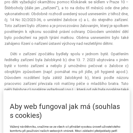
pro děti vyžadující okamžitou pomoc Klokánek se sídlem v Praze 10 –
Štěrboholy (dále jen „zařízení“), a to na dobu tří měsíců ode dne jeho
vykonatelnosti. Obdobně rozhodl uvedený soud usnesením z téhož dne,
čj. 14 Nc 32/2023-36, o umístění žalobce c) a L. do stejného zařízení.
Toto zařízení bylo zřízeno a je provozováno žalovaným, který je spolkem
pověřeným k výkonu sociálně právní ochrany. Důvodem umístění dětí
bylo podezření na jejich týrání matkou. Oběma usneseními bylo také
zahájeno řízení o nařízení ústavní výchovy nad nezletilými dětmi.
Děti v zařízení zpočátku bydlely spolu v jednom bytě. Opatřením
ředitelky zařízení byla žalobkyně b) dne 13. 7. 2023 ubytována v jiném
bytě v tomto zařízení a nebylo jí umožněno pečovat o žalobce c)
obvyklým způsobem (např. pomáhat mu při jídle, při hygieně apod.).
Důvodem rozdělení byla zátěž žalobkyně b), která podle názoru
pracovnic zařízení převzala roli matčiny péče o mladšího bratra. Tuto
péči žalobce c) posléze vyžadoval i po L., která od něj byla posléze také
oddělena. Dětem bylo sice umožněno se i dále běžně setkávat,
společně však ubytovány již nebyly a zůstaly rozděleny až do konce
Aby web fungoval jak má (souhlas
jejich umístění v zařízení. Dne 5. 8. 2023 podala matka proti rozdělení
jejích dětí stížnost, ředitelka zařízení ovšem nezákonnost postupu
s cookies)
neuznala.
Vážený návštěvníku, snažíme se ze všech sil přinášet vysokou úroveň uživatelského
Usneseními Městského soudu v Praze ze dne 2. 8. 2023, čj. 25 Co
komfortu při používání našich webových stránek. Mezi základní předpoklady patří