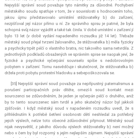
Nejvyšší správní soud považuje tyto námitky za důvodné. Pochybení
městského soudu spatřuje v tom, že v souvislosti s hodnocením toho,
jakou újmu představovalo umístění stěžovatelky b) do zařízení,
nezjišťoval její názor přímo u ní. Ze správního spisu je patrné, že byla
schopná svůj názor vyjádřit a také tak činila. V době umístění v zařízení jí
bylo 13 let (v době vydání napadeného rozsudku již 14 let). Třebaže
městský soud přejal tvrzení žalovaného, že stěžovatelka b) měla fyzicky
a psychicky trpět péčí o vlastního bratra, nic takového sama netvrdila. Z
jednotlivých podkladů obsažených ve správním spise se naopak jeví, že
fyzické a psychické vyčerpání souviselo spíše s nedobrovolným
pobytem v zařízení. Tomu nasvědčuje i skutečnost, že stěžovatelka b)
držela proti pobytu protestní hladovku a sebepoškozovala se.
[35] Nejvyšší správní soud považuje za nepřípustný paternalismus a
porušení participačních práv dítěte, omezí-li soud kontakt mezi
sourozenci se zdůvodněním, že jeden je vyčerpán péčí o druhého, aniž
by to tento sourozenec sám tvrdil a jeho skutečný názor byl jakkoli
zjišťován. I když městský soud v napadeném rozsudku uvedl, že s
přihlédnutím k potřebě šetření osobnosti dětí neshledal za potřebný
jejich výslech, nelze toto obecné zdůvodnění přijmout. Městský soud
nijak nevysvětlil, z jakého důvodu výslech stěžovatelky b) není možný
nebo v čem by byl rozporný s jejím nejlepším zájmem. Nejvyšší správní