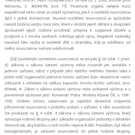
10465/83, bod 81, nebo rozsudek ESLP ze dne 26. 2. 2002,
Kutzner proti
Německu
, č. 46544/99, bod 77]. Povinnost orgánů veřejné moci
respektovat tento vztah je zvlášť významná, jde-li o nezletilé sourozence
žijící v jedné domácnosti. Nucené rozdělení sourozenců je způsobilé
narušit blízkou vazbu mezi nimi, která v období jejich dětství a dospívání
spoluutváří jejich rodinné prostředí, přispívá k vzájemné důvěře a
podpoře a v mnoha směrech ovlivňuje jejich vývoj. Negativní následky
narušení této vazby si nezletilé dítě v okamžiku, kdy je odděleno od
svého sourozence, nemusí uvědomovat.
[26] Společným umístěním sourozenců ve smyslu § 20 odst. 1 písm.
d) zákona o výkonu ústavní výchovy nelze rozumět jen umístění v
jednom zařízení, nýbrž v případě jeho dalšího vnitřního členění také v
jedné nižší organizační jednotce tohoto zařízení (tuto skutečnost nutno
zdůraznit s ohledem na velikou kapacitu mnoha těchto zařízení, srov.
Křístek, A.
Zákon o výkonu ústavní výchovy nebo ochranné výchovy a o
preventivně výchovné péči. Komentář
. Praha: Wolters Kluwer ČR, s. 138–
139). Účelem tohoto ustanovení je zajištění skutečné vzájemné
přítomnosti sourozenců v průběhu pobytu v zařízení. V této souvislosti
lze poukázat na § 4 odst. 4 zákona o výkonu ústavní výchovy, který
vymezuje rodinné skupiny jako základní organizační jednotky v dětském
domově tak, aby každou z nich tvořilo nejvíce 8 dětí. Pravidlem, byť nikoli
bezvýjimečným, je zařazení sourozenců do jedné rodinné skupiny.