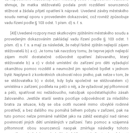
shrnuje, že matka stěžovatelů podala proti rozdělení sourozenců
stížnost a žádala přijetí opatření k nápravě. Uvedené závěry městského
soudu nemají oporu v provedeném dokazování, což rovněž způsobuje
vadu řízení podle § 103 odst. 1 písm. d) s. ř. s.
[43] Uvedené rozpory mezi skutkovými zjištěními městského soudu a
provedeným dokazováním zakládají vadu řízení podle § 103 odst. 1
písm. d) s. ř. s. a mají za následek, že nebyl řádně zjištěn nejlepší zájem
stěžovatelů b) a c). Je tomu tak navzdory tomu, že teprve jejich nejlepší
zájem mohl dostatečně odůvodnit opatření žalovaného, který
stěžovatele b) a c) v době umístění do zařízení pro děti vyžadující
okamžitou pomoc rozdělil a neumožnil jim společně bydlet v jednom
bytě. Neplyne-li z konkrétních okolností něco jiného, pak nelze v tom, že
se stěžovatelka b) v době, kdy byla společně se stěžovatelem c)
umístěna v zařízení, podílela na péči o něj, a že vyžadoval její přítomnost
a péči, spatřovat nic nežádoucího, natožpak opodstatňujícího zásah
žalovaného. Jestliže starší sestra pociťuje odpovědnost za mladšího
bratra za situace, kdy se oba ocitli nuceně mimo obvyklé rodinné
prostředí, a bez dalšího mu pomáhá během pobytu v zařízení, pak na
tuto pomoc nelze primárně nahlížet jako na zátěž existující nad rámec
povinností jiných dětí umístěných v zařízení. Tato pomoc a vzájemná
přítomnost obou sourozenců naopak zmírňuje následky tohoto