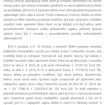
stranou úmluvy, zabezpečují dítěti, které je schopno formulovat své vlastní
názory, právo tyto názory svobodně vyjadřovat ve všech záležitostech, které
se jej dotýkají, přičemž se názorům dítěte musí věnovat patřičná pozornost
odpovídající jeho věku a úrovni
. Podle odstavce 2 tohoto článku
za tímto
účelem se dítěti zejména poskytuje možnost, aby bylo vyslyšeno v každém
soudním nebo správním řízení, které se jej dotýká, a to buď přímo, nebo
prostřednictvím zástupce anebo příslušného orgánu, přičemž způsob
slyšení musí být v souladu s procedurálními pravidly vnitrostátního
zákonodárství.
[31] V souladu s čl. 12 Úmluvy o právech dítěte vyžaduje ustálená
judikatura
Evropského soudu pro lidská práva i Ústavního soudu, aby
nezletilý, který je schopen formulovat své vlastní názory, byl slyšen v
každém soudním nebo správním řízení, které se jej týká (např. rozsudky
ESLP ze dne 3. 9. 2015,
M. a M. proti Chorvatsku
, č. 10161/13, bod 181,
nebo ze dne 2. 2. 2016,
N.TS. a další proti Gruzii
, č. 71776/12, bod 78).
Názor dítěte je zásadním vodítkem, byť nikoli jedinou skutečností,
kterou musí soud nebo správní orgán posuzovat při zjišťování jeho
nejlepšího zájmu (srov. nález Ústavního soudu ze dne 18. 12. 2014, sp.
zn. I. ÚS 1708/14, č. 235/2014 Sb. ÚS, bod 20). To platí zejména v
případě existence protichůdných zájmů, jako je tomu v nyní posuzované
věci. Povinnost zjistit názor nezletilého neplatí absolutně a lze od ní
upustit, je-li to v nejlepším zájmu dítěte či není-li to fakticky možné. V