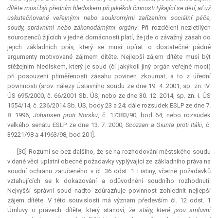
dítěte musí být předním hlediskem při jakékoli činnosti týkající se dětí, ať už
uskutečňované veřejnými nebo soukromými zařízeními sociální péče,
soudy, správními nebo zákonodárnými orgány
. Při rozdělení nezletilých
sourozenců žijících v jedné domácnosti platí, že jde o závažný zásah do
jejich základních práv, který se musí opírat o dostatečně pádné
argumenty motivované zájmem dítěte. Nejlepší zájem dítěte musí být
stěžejním hlediskem, který je soud (či jakýkoli jiný orgán veřejné moci)
při posouzení přiměřenosti zásahu povinen zkoumat, a to z úřední
povinnosti (srov. nálezy Ústavního soudu ze dne 19. 4. 2001, sp. zn. IV.
ÚS 695/2000, č. 66/2001 Sb. ÚS, nebo ze dne 30. 12. 2014, sp. zn. I. ÚS
1554/14, č. 236/2014 Sb. ÚS, body 23 a 24; dále rozsudek ESLP ze dne 7.
8. 1996,
Johansen proti Norsku
, č. 17383/90, bod 64, nebo rozsudek
velkého senátu ESLP ze dne 13. 7. 2000,
Scozzari a Giunta proti Itálii
, č.
39221/98 a 41963/98, bod 201].
[30] Rozumí se bez dalšího, že se na rozhodování městského soudu
v dané věci uplatní obecné požadavky vyplývající ze základního práva na
soudní ochranu zaručeného v čl. 36 odst. 1 Listiny, včetně požadavků
vztahujících se k dokazování a odůvodnění soudního rozhodnutí.
Nejvyšší správní soud nadto zdůrazňuje povinnost zohlednit nejlepší
zájem dítěte. V této souvislosti má význam především čl. 12 odst. 1
Úmluvy o právech dítěte, který stanoví, že
státy, které jsou smluvní