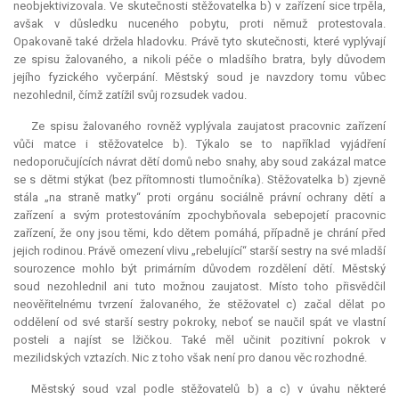
neobjektivizovala. Ve skutečnosti stěžovatelka b) v zařízení sice trpěla,
avšak v důsledku nuceného pobytu, proti němuž protestovala.
Opakovaně také držela hladovku. Právě tyto skutečnosti, které vyplývají
ze spisu žalovaného, a nikoli péče o mladšího bratra, byly důvodem
jejího fyzického vyčerpání. Městský soud je navzdory tomu vůbec
nezohlednil, čímž zatížil svůj rozsudek vadou.
Ze spisu žalovaného rovněž vyplývala zaujatost pracovnic zařízení
vůči matce i stěžovatelce b). Týkalo se to například vyjádření
nedoporučujících návrat dětí domů nebo snahy, aby soud zakázal matce
se s dětmi stýkat (bez přítomnosti tlumočníka). Stěžovatelka b) zjevně
stála „na straně matky“ proti orgánu sociálně právní ochrany dětí a
zařízení a svým protestováním zpochybňovala sebepojetí pracovnic
zařízení, že ony jsou těmi, kdo dětem pomáhá, případně je chrání před
jejich rodinou. Právě omezení vlivu „rebelující“ starší sestry na své mladší
sourozence mohlo být primárním důvodem rozdělení dětí. Městský
soud nezohlednil ani tuto možnou zaujatost. Místo toho přisvědčil
neověřitelnému tvrzení žalovaného, že stěžovatel c) začal dělat po
oddělení od své starší sestry pokroky, neboť se naučil spát ve vlastní
posteli a najíst se lžičkou. Také měl učinit pozitivní pokrok v
mezilidských vztazích. Nic z toho však není pro danou věc rozhodné.
Městský soud vzal podle stěžovatelů b) a c) v úvahu některé