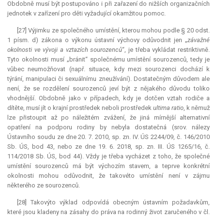
Obdobně musí být postupováno i při zařazení do nižších organizačních
jednotek v zařízení pro děti vyžadující okamžitou pomoc.
[27] Výjimku ze společného umístění, kterou mohou podle § 20 odst.
1 písm. d) zákona o výkonu ústavní výchovy odůvodnit jen „
závažné
okolnosti ve vývoji a vztazích sourozenců
“, je třeba vykládat restriktivně.
Tyto okolnosti musí „bránit“ společnému umístění sourozenců, tedy je
vůbec neumožňovat (např. situace, kdy mezi sourozenci dochází k
týrání, manipulaci či sexuálnímu zneužívání). Dostatečným důvodem ale
není, že se rozdělení sourozenců jeví být z nějakého důvodu toliko
vhodnější. Obdobně jako v případech, kdy je dotčen vztah rodiče a
dítěte, musí jít o krajní prostředek neboli prostředek
ultima ratio
, k němuž
lze přistoupit až po náležitém zvážení, že jiná mírnější alternativní
opatření na podporu rodiny by nebyla dostatečná (srov. nálezy
Ústavního soudu ze dne 20. 7. 2010, sp. zn. IV. ÚS 2244/09, č. 146/2010
Sb. ÚS, bod 43, nebo ze dne 19. 6. 2018, sp. zn. III. ÚS 1265/16, č.
114/2018 Sb. ÚS, bod 44). Vždy je třeba vycházet z toho, že společné
umístění sourozenců má být výchozím stavem, a teprve konkrétní
okolnosti mohou odůvodnit, že takovéto umístění není v zájmu
některého ze sourozenců.
[28] Takovýto výklad odpovídá obecným ústavním požadavkům,
které jsou kladeny na zásahy do práva na rodinný život zaručeného v čl.