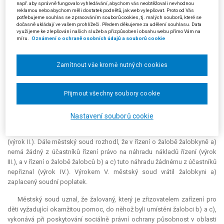
224/2023-73, a ze dne 11. 8. 2023, čj. 17 Co 242/2023-117, byla usnesení
např. aby správně fungovalo vyhledávání, abychom vás neobtěžovali nevhodnou
reklamou nebo abychom měli dostatek podnětů, jak web vylepšovat. Proto od Vás
obvodního soudu o nařízení předběžného opatření zrušena. Žalobkyně
potřebujeme souhlas se zpracováním souborů cookies, tj. malých souborů, které se
b) byla dne 11. 8. 2023 propuštěna domů a předána do péče matky, u
dočasně ukládají ve vašem prohlížeči. Předem děkujeme za udělení souhlasu. Data
využijeme ke zlepšování našich služeb a přizpůsobení obsahu webu přímo Vám na
zbylých sourozenců se tak stalo dne 17. 8. 2023. Obvodní soud
míru.
Oznámení o ochraně osobních údajů a souborů cookie
usnesením ze dne 5. 9. 2023, čj. 0 P 272/2023-157, zastavil řízení o
nařízení ústavní výchovy.
Zamítnout vše kromě nutných cookies
Právě v rozdělení sourozenců a neumožnění vzájemné péče v období
od 13. 7. 2023 do 11. 8. 2024 spatřovali žalobci nezákonný zásah, jehož
vyslovení se domáhali žalobou u Městského soudu v Praze. Ten
Přijmout všechny soubory cookie
rozsudkem ze dne 6. 2. 2024, čj. 10 A 125/2023-79, žalobu žalobkyně a)
odmítl, jelikož nebyla naplněna podmínka řízení spočívající v
Nastavení souborů cookie
myslitelném tvrzení nezákonného zásahu vůči ní (výrok I.). Věcně se
zabýval žalobou jen ve vztahu k žalobcům b) a c) a v této části ji zamítl.
(výrok II.). Dále městský soud rozhodl, že v řízení o žalobě žalobkyně a)
nemá žádný z účastníků řízení právo na náhradu nákladů řízení (výrok
III.), a v řízení o žalobě žalobců b) a c) tuto náhradu žádnému z účastníků
nepřiznal (výrok IV.). Výrokem V. městský soud vrátil žalobkyni a)
zaplacený soudní poplatek.
Městský soud uznal, že žalovaný, který je zřizovatelem zařízení pro
děti vyžadující okamžitou pomoc, do něhož byli umístěni žalobci b) a c),
vykonává při poskytování sociálně právní ochrany působnost v oblasti