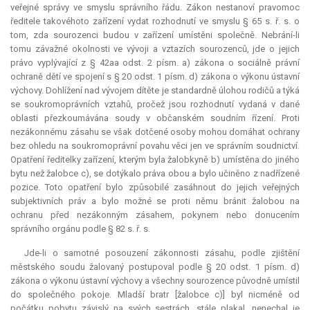
veřejné správy ve smyslu správního řádu. Zákon nestanoví pravomoc
ředitele takovéhoto zařízení vydat rozhodnutí ve smyslu § 65 s. ř. s. o
tom, zda sourozenci budou v zařízení umístěni společně. Nebrání-li
tomu závažné okolnosti ve vývoji a vztazích sourozenců, jde o jejich
právo vyplývající z § 42aa odst. 2 písm. a) zákona o sociálně právní
ochraně dětí ve spojení s § 20 odst. 1 písm. d) zákona o výkonu ústavní
výchovy. Dohlížení nad vývojem dítěte je standardně úlohou rodičů a týká
se soukromoprávních vztahů, pročež jsou rozhodnutí vydaná v dané
oblasti přezkoumávána soudy v občanském soudním řízení. Proti
nezákonnému zásahu se však dotčené osoby mohou domáhat ochrany
bez ohledu na soukromoprávní povahu věci jen ve správním soudnictví.
Opatření ředitelky zařízení, kterým byla žalobkyně b) umístěna do jiného
bytu než žalobce c), se dotýkalo práva obou a bylo učiněno z nadřízené
pozice. Toto opatření bylo způsobilé zasáhnout do jejich veřejných
subjektivních práv a bylo možné se proti němu bránit žalobou na
ochranu před nezákonným zásahem, pokynem nebo donucením
správního orgánu podle § 82 s. ř. s.
Jde-li o samotné posouzení zákonnosti zásahu, podle zjištění
městského soudu žalovaný postupoval podle § 20 odst. 1 písm. d)
zákona o výkonu ústavní výchovy a všechny sourozence původně umístil
do společného pokoje. Mladší bratr [žalobce c)] byl nicméně od
počátku pobytu závislý na svých sestrách, stále plakal, nenechal je