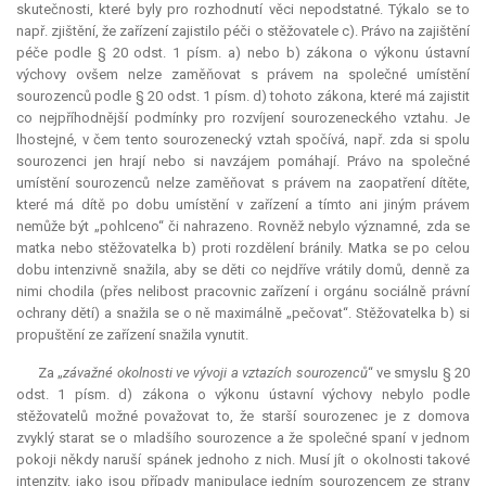
skutečnosti, které byly pro rozhodnutí věci nepodstatné. Týkalo se to
např. zjištění, že zařízení zajistilo péči o stěžovatele c). Právo na zajištění
péče podle § 20 odst. 1 písm. a) nebo b) zákona o výkonu ústavní
výchovy ovšem nelze zaměňovat s právem na společné umístění
sourozenců podle § 20 odst. 1 písm. d) tohoto zákona, které má zajistit
co nejpříhodnější podmínky pro rozvíjení sourozeneckého vztahu. Je
lhostejné, v čem tento sourozenecký vztah spočívá, např. zda si spolu
sourozenci jen hrají nebo si navzájem pomáhají. Právo na společné
umístění sourozenců nelze zaměňovat s právem na zaopatření dítěte,
které má dítě po dobu umístění v zařízení a tímto ani jiným právem
nemůže být „pohlceno“ či nahrazeno. Rovněž nebylo významné, zda se
matka nebo stěžovatelka b) proti rozdělení bránily. Matka se po celou
dobu intenzivně snažila, aby se děti co nejdříve vrátily domů, denně za
nimi chodila (přes nelibost pracovnic zařízení i orgánu sociálně právní
ochrany dětí) a snažila se o ně maximálně „pečovat“. Stěžovatelka b) si
propuštění ze zařízení snažila vynutit.
Za „
závažné okolnosti ve vývoji a vztazích sourozenců
“ ve smyslu § 20
odst. 1 písm. d) zákona o výkonu ústavní výchovy nebylo podle
stěžovatelů možné považovat to, že starší sourozenec je z domova
zvyklý starat se o mladšího sourozence a že společné spaní v jednom
pokoji někdy naruší spánek jednoho z nich. Musí jít o okolnosti takové
intenzity, jako jsou případy manipulace jedním sourozencem ze strany