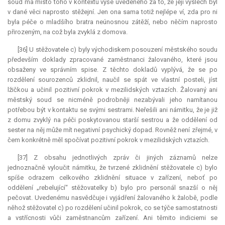
soud má místo toho v kontextu výše uvedeného za to, že její výslech byl
v dané věci naprosto stěžejní. Jen ona sama totiž nejlépe ví, zda pro ni
byla péče o mladšího bratra neúnosnou zátěží, nebo něčím naprosto
přirozeným, na což byla zvyklá z domova.
[36] U stěžovatele c) byly východiskem posouzení městského soudu
především doklady zpracované zaměstnanci žalovaného, které jsou
obsaženy ve správním spise. Z těchto dokladů vyplývá, že se po
rozdělení sourozenců zklidnil, naučil se spát ve vlastní posteli, jíst
lžičkou a učinil pozitivní pokrok v mezilidských vztazích. Žalovaný ani
městský soud se nicméně podrobněji nezabývali jeho namítanou
potřebou být v kontaktu se svými sestrami. Neřešili ani námitku, že je již
z domu zvyklý na péči poskytovanou starší sestrou a že oddělení od
sester na něj může mít negativní psychický dopad. Rovněž není zřejmé, v
čem konkrétně měl spočívat pozitivní pokrok v mezilidských vztazích.
[37] Z obsahu jednotlivých zpráv či jiných záznamů nelze
jednoznačně vyloučit námitku, že tvrzené zklidnění stěžovatele c) bylo
spíše odrazem celkového zklidnění situace v zařízení, neboť po
oddělení „rebelující“ stěžovatelky b) bylo pro personál snazší o něj
pečovat. Uvedenému nasvědčuje i vyjádření žalovaného k žalobě, podle
něhož stěžovatel c) po rozdělení učinil pokrok, co se týče samostatnosti
a vstřícnosti vůči zaměstnancům zařízení. Ani těmito indiciemi se