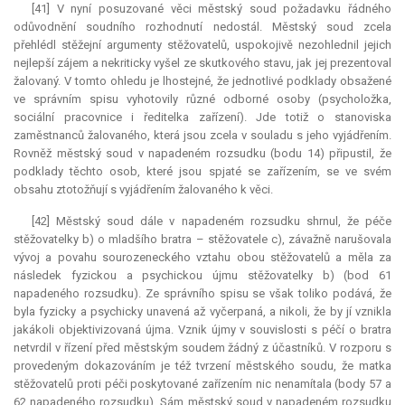
[41] V nyní posuzované věci městský soud požadavku řádného
odůvodnění soudního rozhodnutí nedostál. Městský soud zcela
přehlédl stěžejní argumenty stěžovatelů, uspokojivě nezohlednil jejich
nejlepší zájem a nekriticky vyšel ze skutkového stavu, jak jej prezentoval
žalovaný. V tomto ohledu je lhostejné, že jednotlivé podklady obsažené
ve správním spisu vyhotovily různé odborné osoby (psycholožka,
sociální pracovnice i ředitelka zařízení). Jde totiž o stanoviska
zaměstnanců žalovaného, která jsou zcela v souladu s jeho vyjádřením.
Rovněž městský soud v napadeném rozsudku (bodu 14) připustil, že
podklady těchto osob, které jsou spjaté se zařízením, se ve svém
obsahu ztotožňují s vyjádřením žalovaného k věci.
[42] Městský soud dále v napadeném rozsudku shrnul, že péče
stěžovatelky b) o mladšího bratra – stěžovatele c), závažně narušovala
vývoj a povahu sourozeneckého vztahu obou stěžovatelů a měla za
následek fyzickou a psychickou újmu stěžovatelky b) (bod 61
napadeného rozsudku). Ze správního spisu se však toliko podává, že
byla fyzicky a psychicky unavená až vyčerpaná, a nikoli, že by jí vznikla
jakákoli objektivizovaná újma. Vznik újmy v souvislosti s péčí o bratra
netvrdil v řízení před městským soudem žádný z účastníků. V rozporu s
provedeným dokazováním je též tvrzení městského soudu, že matka
stěžovatelů proti péči poskytované zařízením nic nenamítala (body 57 a
62 napadeného rozsudku). Sám městský soud v napadeném rozsudku