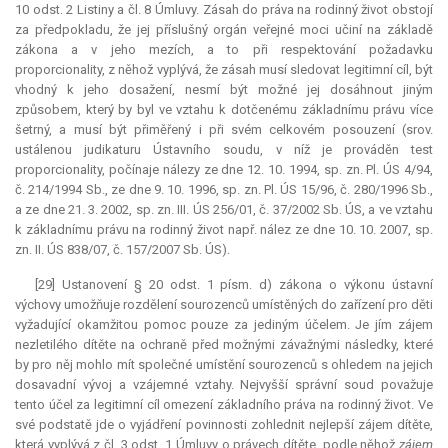
10 odst. 2 Listiny a čl. 8 Úmluvy. Zásah do práva na rodinný život obstojí
za předpokladu, že jej příslušný orgán veřejné moci učiní na základě
zákona a v jeho mezích, a to při respektování požadavku
proporcionality, z něhož vyplývá, že zásah musí sledovat legitimní cíl, být
vhodný k jeho dosažení, nesmí být možné jej dosáhnout jiným
způsobem, který by byl ve vztahu k dotčenému základnímu právu více
šetrný, a musí být přiměřený i při svém celkovém posouzení (srov.
ustálenou judikaturu Ústavního soudu, v níž je prováděn test
proporcionality, počínaje nálezy ze dne 12. 10. 1994, sp. zn. Pl. ÚS 4/94,
č. 214/1994 Sb., ze dne 9. 10. 1996, sp. zn. Pl. ÚS 15/96, č. 280/1996 Sb.,
a ze dne 21. 3. 2002, sp. zn. III. ÚS 256/01, č. 37/2002 Sb. ÚS, a ve vztahu
k základnímu právu na rodinný život např. nález ze dne 10. 10. 2007, sp.
zn. II. ÚS 838/07, č. 157/2007 Sb. ÚS).
[29] Ustanovení § 20 odst. 1 písm. d) zákona o výkonu ústavní
výchovy umožňuje rozdělení sourozenců umístěných do zařízení pro děti
vyžadující okamžitou pomoc pouze za jediným účelem. Je jím zájem
nezletilého dítěte na ochraně před možnými závažnými následky, které
by pro něj mohlo mít společné umístění sourozenců s ohledem na jejich
dosavadní vývoj a vzájemné vztahy. Nejvyšší správní soud považuje
tento účel za legitimní cíl omezení základního práva na rodinný život. Ve
své podstatě jde o vyjádření povinnosti zohlednit nejlepší zájem dítěte,
která vyplývá z čl. 3 odst. 1 Úmluvy o právech dítěte, podle něhož
zájem