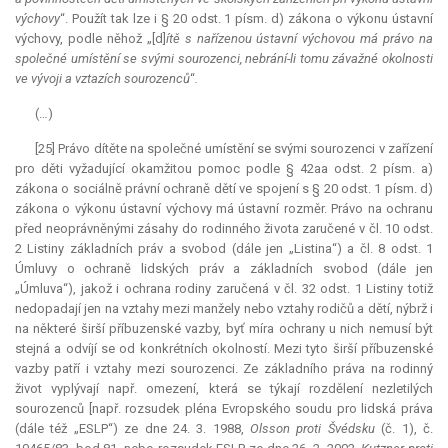
výchovy
“. Použít tak lze i § 20 odst. 1 písm. d) zákona o výkonu ústavní
výchovy, podle něhož „[d]
ítě s nařízenou ústavní výchovou má právo na
společné umístění se svými sourozenci, nebrání-li tomu závažné okolnosti
ve vývoji a vztazích sourozenců
“
.
(…)
[25] Právo dítěte na společné umístění se svými sourozenci v zařízení
pro děti vyžadující okamžitou pomoc podle § 42aa odst. 2 písm. a)
zákona o sociálně právní ochraně dětí ve spojení s § 20 odst. 1 písm. d)
zákona o výkonu ústavní výchovy má ústavní rozměr. Právo na ochranu
před neoprávněnými zásahy do rodinného života zaručené v čl. 10 odst.
2 Listiny základních práv a svobod (dále jen „Listina“) a čl. 8 odst. 1
Úmluvy o ochraně lidských práv a základních svobod (dále jen
„Úmluva“), jakož i ochrana rodiny zaručená v čl. 32 odst. 1 Listiny totiž
nedopadají jen na vztahy mezi manžely nebo vztahy rodičů a dětí, nýbrž i
na některé širší příbuzenské vazby, byť míra ochrany u nich nemusí být
stejná a odvíjí se od konkrétních okolností. Mezi tyto širší příbuzenské
vazby patří i vztahy mezi sourozenci. Ze základního práva na rodinný
život vyplývají např. omezení, která se týkají rozdělení nezletilých
sourozenců [např. rozsudek pléna Evropského soudu pro lidská práva
(dále též „ESLP“) ze dne 24. 3. 1988,
Olsson proti Švédsku
(č. 1), č.