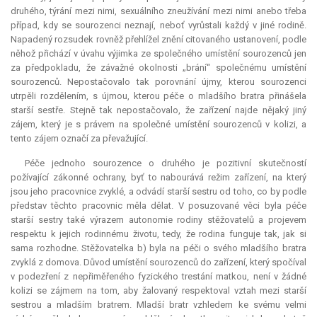
druhého, týrání mezi nimi, sexuálního zneužívání mezi nimi anebo třeba
případ, kdy se sourozenci neznají, neboť vyrůstali každý v jiné rodině.
Napadený rozsudek rovněž přehlížel znění citovaného ustanovení, podle
něhož přichází v úvahu výjimka ze společného umístění sourozenců jen
za předpokladu, že závažné okolnosti „brání“ společnému umístění
sourozenců. Nepostačovalo tak porovnání újmy, kterou sourozenci
utrpěli rozdělením, s újmou, kterou péče o mladšího bratra přinášela
starší sestře. Stejně tak nepostačovalo, že zařízení najde nějaký jiný
zájem, který je s právem na společné umístění sourozenců v kolizi, a
tento zájem označí za převažující.
Péče jednoho sourozence o druhého je pozitivní skutečností
požívající zákonné ochrany, byť to nabourává režim zařízení, na který
jsou jeho pracovnice zvyklé, a odvádí starší sestru od toho, co by podle
představ těchto pracovnic měla dělat. V posuzované věci byla péče
starší sestry také výrazem autonomie rodiny stěžovatelů a projevem
respektu k jejich rodinnému životu, tedy, že rodina funguje tak, jak si
sama rozhodne. Stěžovatelka b) byla na péči o svého mladšího bratra
zvyklá z domova. Důvod umístění sourozenců do zařízení, který spočíval
v podezření z nepřiměřeného fyzického trestání matkou, není v žádné
kolizi se zájmem na tom, aby žalovaný respektoval vztah mezi starší
sestrou a mladším bratrem. Mladší bratr vzhledem ke svému velmi