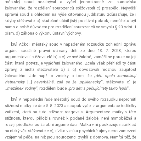
městský soud nezabýval a vyšel jednostranně ze stanoviska
žalovaného, že rozdělení sourozenců stěžovateli c) prospělo. Nejvyšší
správní soud s ohledem na výše citovanou judikaturu zdůrazňuje, že i
kdyby stěžovatel c) skutečně učinil jistý pozitivní pokrok, nemůže to být
samo o sobě důvodem pro rozdělení sourozenců ve smyslu § 20 odst. 1
písm. d) zákona o výkonu ústavní výchovy.
[38] Ačkoli městský soud v napadeném rozsudku zohlednil zprávu
orgánu sociálně právní ochrany dětí ze dne 13. 7. 2023, kterou
argumentovali stěžovatelé b) a c) ve své žalobě, zaměřil se pouze na její
část, která potvrzuje vyjádření žalovaného. Zcela však přehlédl ty části
zprávy, z nichž stěžovatelé b) a c) dovozovali možnou zaujatost
žalovaného. Jde např. o zmínky o tom, že „
děti spolu komunikují
vietnamsky
[…]
neverbálně, zdá se že ‚spiklenecky‘“,
stěžovatel c)
je
„
‚mazánek‘ rodiny“
, rozdělení bude „
pro děti a pečující tety takto lepší
“.
[39] V neposlední řadě městský soud do svého rozsudku nepromítl
stížnost matky ze dne 5. 8. 2023 a naopak vyšel z argumentace ředitelky
zařízení, která na tuto stížnost reagovala. Argumentace matky v této
stížnosti, kterou přiložila rovněž k podané žalobě, není mimoběžná a
rozvíjí předloženou žalobní argumentaci. Matka v ní poukazuje například
na nízký věk stěžovatele c), riziko vzniku psychické újmy nebo zamezení
vzájemné péče, na niž jsou sourozenci zvyklí z domova. Namítá též, že