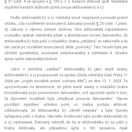
§ 37 odst. 4 ve spojení s § 120 s. ř. s. kasační stížnost zpět. Následné
doplnění kasační stížnosti učinili pouze stěžovatelé b) a c).
Podle stěžovatelů b) a c) městský soud nesprávně posoudil právní
otázku, zda rozdělením sourozenců žalovaný porušil § 20 odst. 1 písm.
d) zákona o výkonu ústavní výchovy. Oba stěžovatelé napadenému
rozsudku vytýkali nekritické přijetí a absolutizaci tvrzení žalovaného, že
stěžovatelka b) byla péčí o mladšího bratra „zatížena“ ve velké míře a že
ten začal po rozdělení sourozenců dělat „pokroky“. Tato tvrzení byla jen
obtížně vyvratitelná, současně nedokazatelná a vzhledem k obsahu
spisu spíše nepravděpodobná.
Jde-li o zmíněné „zatížení“ stěžovatelky b) jako starší sestry,
stěžovatelé b) a c) poukazovali na zprávu Úřadu městské části Praha 11
(dále jen „orgán sociálně právní ochrany dětí“) ze dne 13. 7. 2023. Ta
upozorňovala na skutečnost, že péče starší sestry o mladšího bratra
komplikovala práci pracovnicím žalovaného, což vypovídá spíše o tom,
že důvodem rozdělení byla „hladkost provozu žalovaného“. Teprve
pozdější vyjádření, učiněná poté, co matka podala stížnost,
zdůrazňovala, že stěžovatelka b) „téměř nespala“ a byla fyzicky
vyčerpána péčí o bratra. Takovéto hodnocení bylo podle stěžovatelů b)
a c) nadnesené. Žalovaný netvrdil, že by si stěžovatelka b) na péči o
bratra stěžovala, ani případnou újmu s tím spojenou nijak