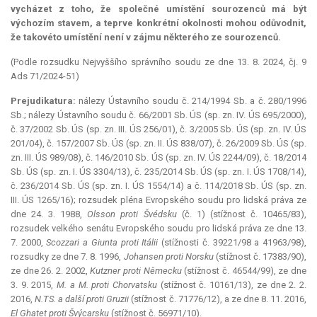
vycházet z toho, že společné umístění sourozenců má být
výchozím stavem, a teprve konkrétní okolnosti mohou odůvodnit,
že takovéto umístění není v zájmu některého ze sourozenců.
(Podle rozsudku Nejvyššího správního soudu ze dne 13. 8. 2024, čj. 9
Ads 71/2024-51)
Prejudikatura:
nálezy Ústavního soudu č. 214/1994 Sb. a č. 280/1996
Sb.; nálezy Ústavního soudu č. 66/2001 Sb. ÚS (sp. zn. IV. ÚS 695/2000),
č. 37/2002 Sb. ÚS (sp. zn. III. ÚS 256/01), č. 3/2005 Sb. ÚS (sp. zn. IV. ÚS
201/04), č. 157/2007 Sb. ÚS (sp. zn. II. ÚS 838/07), č. 26/2009 Sb. ÚS (sp.
zn. III. ÚS 989/08), č. 146/2010 Sb. ÚS (sp. zn. IV. ÚS 2244/09), č. 18/2014
Sb. ÚS (sp. zn. I. ÚS 3304/13), č. 235/2014 Sb. ÚS (sp. zn. I. ÚS 1708/14),
č. 236/2014 Sb. ÚS (sp. zn. I. ÚS 1554/14) a č. 114/2018 Sb. ÚS (sp. zn.
III. ÚS 1265/16); rozsudek pléna Evropského soudu pro lidská práva ze
dne 24. 3. 1988,
Olsson proti Švédsku
(č. 1) (stížnost č. 10465/83),
rozsudek velkého senátu Evropského soudu pro lidská práva ze dne 13.
7. 2000,
Scozzari a Giunta proti Itálii
(stížnosti č. 39221/98 a 41963/98),
rozsudky ze dne 7. 8. 1996,
Johansen proti Norsku
(stížnost č. 17383/90),
ze dne 26. 2. 2002,
Kutzner proti Německu
(stížnost č. 46544/99), ze dne
3. 9. 2015,
M. a M. proti Chorvatsku
(stížnost č. 10161/13), ze dne 2. 2.
2016,
N.TS. a další proti Gruzii
(stížnost č. 71776/12), a ze dne 8. 11. 2016,
El Ghatet proti Švýcarsku
(stížnost č. 56971/10).