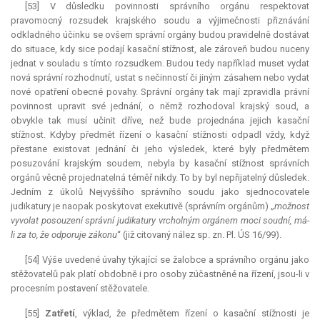
[53] V důsledku povinnosti správního orgánu respektovat
pravomocný rozsudek krajského soudu a výjimečnosti přiznávání
odkladného účinku se ovšem správní orgány budou pravidelně dostávat
do situace, kdy sice podají kasační stížnost, ale zároveň budou nuceny
jednat v souladu s tímto rozsudkem. Budou tedy například muset vydat
nová správní rozhodnutí, ustat s nečinností či jiným zásahem nebo vydat
nové opatření obecné povahy. Správní orgány tak mají zpravidla právní
povinnost upravit své jednání, o němž rozhodoval krajský soud, a
obvykle tak musí učinit dříve, než bude projednána jejich kasační
stížnost. Kdyby předmět řízení o kasační stížnosti odpadl vždy, když
přestane existovat jednání či jeho výsledek, které byly předmětem
posuzování krajským soudem, nebyla by kasační stížnost správních
orgánů věcně projednatelná téměř nikdy. To by byl nepřijatelný důsledek.
Jedním z úkolů Nejvyššího správního soudu jako sjednocovatele
judikatury je naopak poskytovat exekutivě (správním orgánům) „
možnost
vyvolat posouzení správní judikatury vrcholným orgánem moci soudní, má-
li za to, že odporuje zákonu
“ (již citovaný nález sp. zn. Pl. ÚS 16/99).
[54] Výše uvedené úvahy týkající se žalobce a správního orgánu jako
stěžovatelů pak platí obdobně i pro osoby zúčastněné na řízení, jsou-li v
procesním postavení stěžovatele.
[55]
Zatřetí
, výklad, že předmětem řízení o kasační stížnosti je