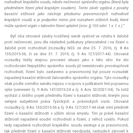
rozhodnutí krajského soudu, nikoliv nečinnost správního orgánu (která byla
předmětem řízení před krajským soudem). Tento závěr vyplývá z povahy
kasační stížnosti jako nástroje přezkumu pravomocných rozhodnutí
krajských soudů a je podpořen mimo jiné rozsahem stížních bodů, které
může správní orgán v takovém řízení uplatnit (srov. § 103 odst. 1 s. ř. s.).
“
Byť oba citované závěry rozšířený senát vyslovil ve vztahu k žalobě
proti nečinnosti, jsou dle následné judikatury přenositelné i na řízení o
žalobě proti rozhodnutí (rozsudky NSS ze dne 25. 7. 2016, čj. 8 As
135/2015-36, či ze dne 31. 7. 2019, čj. 9 As 127/2017-44). Citované
rozsudky řešily stejnou procesní situaci jako v této věci. Ke dni
rozhodování Nejvyššího správního soudu již neexistovalo prvostupňové
rozhodnutí, řízení bylo zastaveno a pravomocný byl pouze rozsudek
napadený kasační stížností žalovaného správního orgánu. Tyto rozsudky
však podle osmého senátu nejsou v rozporu s judikaturní linií popsanou
výše (usnesení čj. 9 Ads 147/2015-24 a čj. 6 Azs 52/2021-34). Ta totiž
vychází z širšího pojetí předmětu řízení o kasační stížnosti, kterým jsou
veřejná subjektivní práva fyzických a právnických osob. Citované
rozsudky čj. 8 As 135/2015-36 a čj. 9 As 127/2017-44 však míní předmět
řízení o kasační stížnosti v užším slova smyslu. Tím je právě kasační
stížností napadené soudní rozhodnutí a řízení, z něhož vzešlo. Pokud
tedy napadené rozhodnutí krajského soudu existuje a je pravomocné,
tak předmět řízení o kasační stížnosti neodpadá, nedojde-li zároveň k