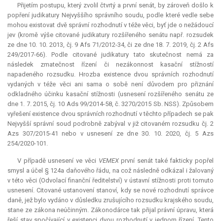
Přijetím postupu, který zvolil čtvrtý a první senát, by zároveň došlo k
popření judikatury Nejvyššího správního soudu, podle které vedle sebe
mohou existovat dvě správní rozhodnutí v téže věci, byť jde o nežádoucí
jev (kromě výše citované judikatury rozšířeného senátu např. rozsudek
ze dne 10. 10. 2013, čj. 9 Afs 71/2012-34, či ze dne 18. 7. 2019, čj. 2 Afs
249/2017-66). Podle citované judikatury tato skutečnost nemá za
následek zmatečnost řízení či nezákonnost kasační stížností
napadeného rozsudku. Hrozba existence dvou správních rozhodnutí
vydaných v téže věci ani sama o sobě není důvodem pro přiznání
odkladného účinku kasační stížnosti (usnesení rozšířeného senátu ze
dne 1. 7. 2015, čj. 10 Ads 99/2014-58, č. 3270/2015 Sb. NSS). Způsobem
vyřešení existence dvou správních rozhodnutí v těchto případech se pak
Nejvyšší správní soud podrobně zabýval v již citovaném rozsudku čj. 2
Azs 307/2015-41 nebo v usnesení ze dne 30. 10. 2020, čj. 5 Azs
254/2020-101.
V případě usnesení ve věci
VEMEX
první senát také fakticky popřel
smysl a účel § 124a daňového řádu, na což následně odkázal i žalovaný
v této věci (Odvolací finanční ředitelství) v ústavní stížnosti proti tomuto
usnesení. Citované ustanovení stanoví, kdy se nové rozhodnutí správce
daně, jež bylo vydáno v důsledku zrušujícího rozsudku krajského soudu,
stane ze zákona neúčinným. Zákonodárce tak přijal právní úpravu, která
řeší stav spočívající v existenci dvou rozhodnutí v jednom řízení. Tento