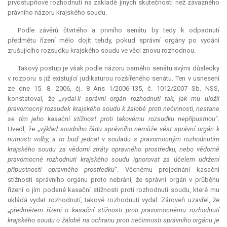
prvostupňové rozhodnutí na základě jiných skutečností než závazného
právního názoru krajského soudu.
Podle závěrů čtvrtého a prvního senátu by tedy k odpadnutí
předmětu řízení mělo dojít tehdy, pokud správní orgány po vydání
zrušujícího rozsudku krajského soudu ve věci znovu rozhodnou.
Takový postup je však podle názoru osmého senátu svými důsledky
v rozporu s již existující judikaturou rozšířeného senátu. Ten v usnesení
ze dne 15. 8. 2006, čj. 8 Ans 1/2006-135, č. 1012/2007 Sb. NSS,
konstatoval, že „
vydal-li správní orgán rozhodnutí tak, jak mu uložil
pravomocný rozsudek krajského soudu k žalobě proti nečinnosti, nestane
se tím jeho kasační stížnost proti takovému rozsudku nepřípustnou
“.
Uvedl, že „
výklad soudního řádu správního nemůže vést správní orgán k
nutnosti volby, a to buď jednat v souladu s pravomocným rozhodnutím
krajského soudu za vědomí ztráty opravného prostředku, nebo vědomě
pravomocné rozhodnutí krajského soudu ignorovat za účelem udržení
přípustnosti opravného prostředku
“. Věcnému projednání kasační
stížnosti správního orgánu proto nebrání, že správní orgán v průběhu
řízení o jím podané kasační stížnosti proti rozhodnutí soudu, které mu
ukládá vydat rozhodnutí, takové rozhodnutí vydal. Zároveň uzavřel, že
„
předmětem řízení o kasační stížnosti proti pravomocnému rozhodnutí
krajského soudu o žalobě na ochranu proti nečinnosti správního orgánu je