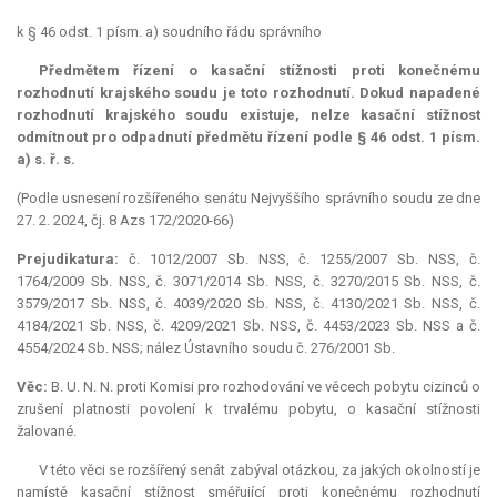
k § 46 odst. 1 písm. a) soudního řádu správního
Předmětem řízení o kasační stížnosti proti konečnému
rozhodnutí krajského soudu je toto rozhodnutí. Dokud napadené
rozhodnutí krajského soudu existuje, nelze kasační stížnost
odmítnout pro odpadnutí předmětu řízení podle § 46 odst. 1 písm.
a) s. ř. s.
(Podle usnesení rozšířeného senátu Nejvyššího správního soudu ze dne
27. 2. 2024, čj. 8 Azs 172/2020-66)
Prejudikatura:
č. 1012/2007 Sb. NSS, č. 1255/2007 Sb. NSS, č.
1764/2009 Sb. NSS, č. 3071/2014 Sb. NSS, č. 3270/2015 Sb. NSS, č.
3579/2017 Sb. NSS, č. 4039/2020 Sb. NSS, č. 4130/2021 Sb. NSS, č.
4184/2021 Sb. NSS, č. 4209/2021 Sb. NSS, č. 4453/2023 Sb. NSS a č.
4554/2024 Sb. NSS; nález Ústavního soudu č. 276/2001 Sb.
Věc:
B. U. N. N. proti Komisi pro rozhodování ve věcech pobytu cizinců o
zrušení platnosti povolení k trvalému pobytu, o kasační stížnosti
žalované.
V této věci se rozšířený senát zabýval otázkou, za jakých okolností je
namístě kasační stížnost směřující proti konečnému rozhodnutí