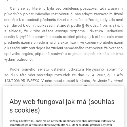
Osmý senát, kterému byla věc přidělena, posuzoval, zda zrušením
původního prvostupňového rozhodnutí či následným zastavením řízení
nedošlo k odpadnutí předmětu řízení o kasační stížnosti, tedy zda není
dán důvod k odmítnutí kasační stížnosti podle § 46 odst. 1 písm. a) s. ř.
s. Shledal, že k této otázce existuje rozporná
judikatura
. Jednotlivé
senáty Nejvyššího správního soudu odlišně přistupují k otázce existence
předmětu řízení s ohledem na charakter řízení, ve kterém v průběhu řízení
o kasační stížnosti dojde ke zrušení napadeného rozhodnutí žalovaného
správního orgánu, případně správního orgánu I. stupně, a k následnému
vydání rozhodnutí.
Podle osmého senátu ustálená
judikatura
Nejvyššího správního
soudu v této věci následuje rozsudek ze dne 12. 4. 2007, čj. 7 Afs
143/2006-95,
INPEKO
. V něm soud dospěl k závěru, že „
bude-li v rámci
přezkumného řízení vedeného správními orgány (§ 55b zákona o správě
daní a poplatků), které předcházelo soudnímu přezkoumání žalobou
napadeného rozhodnutí odvolacího správního orgánu (finančního
Aby web fungoval jak má (souhlas
ředitelství), toto žalobou napadené rozhodnutí pravomocně zrušeno,
s cookies)
nahrazeno jiným nebo změněno (§ 55b odst. 1 téhož zákona), nejsou
splněny podmínky pro vydání rozhodnutí ve věci samé (odpadl předmět
řízení). Krajskému soudu proto nezbude, než pro neodstranitelný
Vážený návštěvníku, snažíme se ze všech sil přinášet vysokou úroveň uživatelského
komfortu při používání našich webových stránek. Mezi základní předpoklady patří
nedostatek podmínek řízení podanou žalobu odmítnout [§ 46 odst. 1 písm.