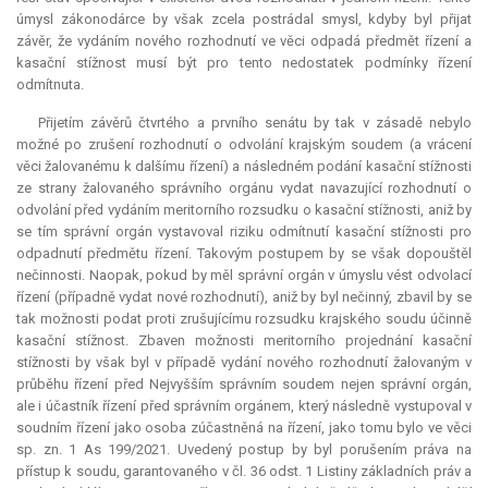
úmysl zákonodárce by však zcela postrádal smysl, kdyby byl přijat
závěr, že vydáním nového rozhodnutí ve věci odpadá předmět řízení a
kasační stížnost musí být pro tento nedostatek podmínky řízení
odmítnuta.
Přijetím závěrů čtvrtého a prvního senátu by tak v zásadě nebylo
možné po zrušení rozhodnutí o odvolání krajským soudem (a vrácení
věci žalovanému k dalšímu řízení) a následném podání kasační stížnosti
ze strany žalovaného správního orgánu vydat navazující rozhodnutí o
odvolání před vydáním meritorního rozsudku o kasační stížnosti, aniž by
se tím správní orgán vystavoval riziku odmítnutí kasační stížnosti pro
odpadnutí předmětu řízení. Takovým postupem by se však dopouštěl
nečinnosti. Naopak, pokud by měl správní orgán v úmyslu vést odvolací
řízení (případně vydat nové rozhodnutí), aniž by byl nečinný, zbavil by se
tak možnosti podat proti zrušujícímu rozsudku krajského soudu účinně
kasační stížnost. Zbaven možnosti meritorního projednání kasační
stížnosti by však byl v případě vydání nového rozhodnutí žalovaným v
průběhu řízení před Nejvyšším správním soudem nejen správní orgán,
ale i účastník řízení před správním orgánem, který následně vystupoval v
soudním řízení jako osoba zúčastněná na řízení, jako tomu bylo ve věci
sp. zn. 1 As 199/2021. Uvedený postup by byl porušením práva na
přístup k soudu, garantovaného v čl. 36 odst. 1 Listiny základních práv a