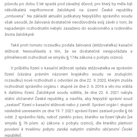
původu po dobu 5 let spadá pod závažný důvod, pro který by měla být
několikaletá nepřítomnost žalobkyně na území České republiky
„omluvena“. Na základě aktuální judikatury Nejvyššího správního soudu
však usoudil, že žalovaná dostatečně neodůvodnila svůj závěr o tom, že
napadeným rozhodnutím nebylo zasaženo do soukromého a rodinného
života žalobkyně.
Také proti tomuto rozsudku podala žalovaná (stěžovatelka) kasační
stížnost. Nesouhlasila s tím, že se dostatečně nevypořádala s
přiměřeností rozhodnutí ve smyslu § 174a zákona o pobytu cizinců.
V průběhu řízení o kasační stížnosti vydala stěžovatelka ve správním
řízení (vázána právním názorem krajského soudu ve zrušujícím
rozsudku) nové rozhodnutí o odvolání ze dne 22. 9. 2020, kterým zrušila
rozhodnutí správního orgánu I. stupně ze dne 2. 6. 2016 a věc mu vrátila
k dalšímu řízení. Žalobkyně soudu sdělila, že dne 22. 4. 2021 nabyla
státní občanství České republiky, a navrhla, aby Nejvyšší správní soud
„zastavil“ řízení o kasační stížnosti nebo ji zamítl. Správní orgán I. stupně
následně usnesením ze dne 19. 7. 2021 správní řízení zastavil podle § 66
odst. 2 správního řádu, neboť zaniklo právo, kterého se řízení týkalo [ve
smyslu § 76 písm. a) zákona o pobytu cizinců, dle kterého
platnost
povolení k trvalému pobytu zaniká nabytím státního občanství České
republiky
].