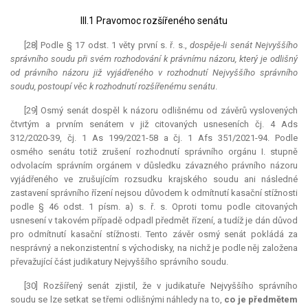
III.1 Pravomoc rozšířeného senátu
[28] Podle § 17 odst. 1 věty první s. ř. s.,
dospěje-li senát Nejvyššího
správního soudu při svém rozhodování k právnímu názoru, který je odlišný
od právního názoru již vyjádřeného v rozhodnutí Nejvyššího správního
soudu, postoupí věc k rozhodnutí rozšířenému senátu
.
[29] Osmý senát dospěl k názoru odlišnému od závěrů vyslovených
čtvrtým a prvním senátem v již citovaných usneseních čj. 4 Ads
312/2020-39, čj. 1 As 199/2021-58 a čj. 1 Afs 351/2021-94. Podle
osmého senátu totiž zrušení rozhodnutí správního orgánu I. stupně
odvolacím správním orgánem v důsledku závazného právního názoru
vyjádřeného ve zrušujícím rozsudku krajského soudu ani následné
zastavení správního řízení nejsou důvodem k odmítnutí kasační stížnosti
podle § 46 odst. 1 písm. a) s. ř. s. Oproti tomu podle citovaných
usnesení v takovém případě odpadl předmět řízení, a tudíž je dán důvod
pro odmítnutí kasační stížnosti. Tento závěr osmý senát pokládá za
nesprávný a nekonzistentní s východisky, na nichž je podle něj založena
převažující část judikatury Nejvyššího správního soudu.
[30] Rozšířený senát zjistil, že v judikatuře Nejvyššího správního
soudu se lze setkat se třemi odlišnými náhledy na to,
co je předmětem