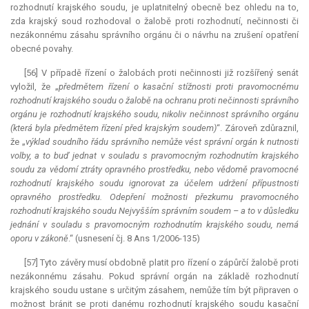
rozhodnutí krajského soudu, je uplatnitelný obecně bez ohledu na to,
zda krajský soud rozhodoval o žalobě proti rozhodnutí, nečinnosti či
nezákonnému zásahu správního orgánu či o návrhu na zrušení opatření
obecné povahy.
[56] V případě řízení o žalobách proti nečinnosti již rozšířený senát
vyložil, že „
předmětem řízení o kasační stížnosti proti pravomocnému
rozhodnutí krajského soudu o žalobě na ochranu proti nečinnosti správního
orgánu je rozhodnutí krajského soudu, nikoliv nečinnost správního orgánu
(která byla předmětem řízení před krajským soudem)
“. Zároveň zdůraznil,
že „
výklad soudního řádu správního nemůže vést správní orgán k nutnosti
volby, a to buď jednat v souladu s pravomocným rozhodnutím krajského
soudu za vědomí ztráty opravného prostředku, nebo vědomě pravomocné
rozhodnutí krajského soudu ignorovat za účelem udržení přípustnosti
opravného prostředku. Odepření možnosti přezkumu pravomocného
rozhodnutí krajského soudu Nejvyšším správním soudem – a to v důsledku
jednání v souladu s pravomocným rozhodnutím krajského soudu, nemá
oporu v zákoně
.“ (usnesení čj. 8 Ans 1/2006-135)
[57] Tyto závěry musí obdobně platit pro řízení o zápůrčí žalobě proti
nezákonnému zásahu. Pokud správní orgán na základě rozhodnutí
krajského soudu ustane s určitým zásahem, nemůže tím být připraven o
možnost bránit se proti danému rozhodnutí krajského soudu kasační