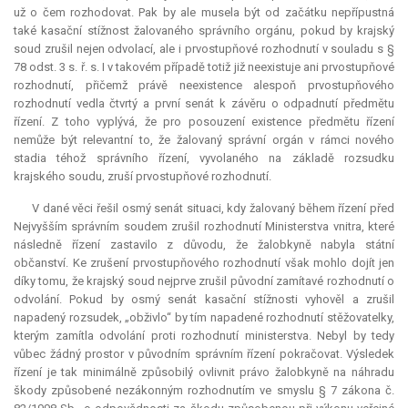
už o čem rozhodovat. Pak by ale musela být od začátku nepřípustná
také kasační stížnost žalovaného správního orgánu, pokud by krajský
soud zrušil nejen odvolací, ale i prvostupňové rozhodnutí v souladu s §
78 odst. 3 s. ř. s. I v takovém případě totiž již neexistuje ani prvostupňové
rozhodnutí, přičemž právě neexistence alespoň prvostupňového
rozhodnutí vedla čtvrtý a první senát k závěru o odpadnutí předmětu
řízení. Z toho vyplývá, že pro posouzení existence předmětu řízení
nemůže být
relevantní
to, že žalovaný správní orgán v rámci nového
stadia téhož správního řízení, vyvolaného na základě rozsudku
krajského soudu, zruší prvostupňové rozhodnutí.
V dané věci řešil osmý senát situaci, kdy žalovaný během řízení před
Nejvyšším správním soudem zrušil rozhodnutí Ministerstva vnitra, které
následně řízení zastavilo z důvodu, že žalobkyně nabyla státní
občanství. Ke zrušení prvostupňového rozhodnutí však mohlo dojít jen
díky tomu, že krajský soud nejprve zrušil původní zamítavé rozhodnutí o
odvolání. Pokud by osmý senát kasační stížnosti vyhověl a zrušil
napadený rozsudek, „obživlo“ by tím napadené rozhodnutí stěžovatelky,
kterým zamítla odvolání proti rozhodnutí ministerstva. Nebyl by tedy
vůbec žádný prostor v původním správním řízení pokračovat. Výsledek
řízení je tak minimálně způsobilý ovlivnit právo žalobkyně na náhradu
škody způsobené nezákonným rozhodnutím ve smyslu § 7 zákona č.