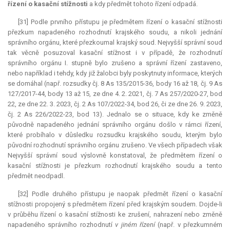
řízení o kasační stížnosti
a kdy předmět tohoto řízení odpadá.
[31] Podle prvního přístupu je předmětem řízení o kasační stížnosti
přezkum napadeného rozhodnutí krajského soudu, a nikoli jednání
správního orgánu, které přezkoumal krajský soud. Nejvyšší správní soud
tak věcně posuzoval kasační stížnost i v případě, že rozhodnutí
správního orgánu I. stupně bylo zrušeno a správní řízení zastaveno,
nebo například i tehdy, kdy již žalobci byly poskytnuty informace, kterých
se domáhal (např. rozsudky čj. 8 As 135/2015-36, body 16 až 18, čj. 9 As
127/2017-44, body 13 až 15, ze dne 4. 2. 2021, čj. 7 As 257/2020-27, bod
22, ze dne 22. 3. 2023, čj. 2 As 107/2022-34, bod 26, či ze dne 26. 9. 2023,
čj. 2 As 226/2022-23, bod 13). Jednalo se o situace, kdy ke změně
původně napadeného jednání správního orgánu došlo v rámci řízení,
které probíhalo v důsledku rozsudku krajského soudu, kterým bylo
původní rozhodnutí správního orgánu zrušeno. Ve všech případech však
Nejvyšší správní soud výslovně konstatoval, že předmětem řízení o
kasační stížnosti je přezkum rozhodnutí krajského soudu a tento
předmět neodpadl.
[32] Podle druhého přístupu je naopak předmět řízení o kasační
stížnosti propojený s předmětem řízení před krajským soudem. Dojde-li
v průběhu řízení o kasační stížnosti ke zrušení, nahrazení nebo změně
napadeného správního rozhodnutí
v jiném řízení
(např. v přezkumném