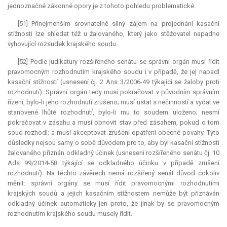
jednoznačné zákonné opory je z tohoto pohledu problematické.
[51] Přinejmenším srovnatelně silný zájem na projednání kasační
stížnosti lze shledat též u žalovaného, který jako stěžovatel napadne
vyhovující rozsudek krajského soudu.
[52] Podle judikatury rozšířeného senátu se správní orgán musí řídit
pravomocným rozhodnutím krajského soudu i v případě, že jej napadl
kasační stížností (usnesení čj. 2 Ans 3/2006-49 týkající se žaloby proti
rozhodnutí). Správní orgán tedy musí pokračovat v původním správním
řízení, bylo-li jeho rozhodnutí zrušeno; musí ustat s nečinností a vydat ve
stanovené lhůtě rozhodnutí, bylo-li mu to soudem uloženo; nesmí
pokračovat v zásahu a musí obnovit stav před zásahem, pokud o tom
soud rozhodl; a musí akceptovat zrušení opatření obecné povahy. Tyto
důsledky nejsou samy o sobě důvodem pro to, aby byl kasační stížnosti
žalovaného přiznán odkladný účinek (usnesení rozšířeného senátu čj. 10
Ads 99/2014-58 týkající se odkladného účinku v případě zrušení
rozhodnutí). Na těchto závěrech nemá rozšířený senát důvod cokoliv
měnit: správní orgány se musí řídit pravomocnými rozhodnutími
krajských soudů a jejich kasačním stížnostem nemůže být přiznáván
odkladný účinek automaticky jen proto, že jinak by se pravomocným
rozhodnutím krajského soudu musely řídit.