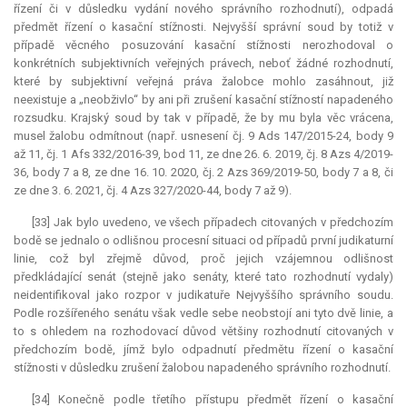
řízení či v důsledku vydání nového správního rozhodnutí), odpadá
předmět řízení o kasační stížnosti. Nejvyšší správní soud by totiž v
případě věcného posuzování kasační stížnosti nerozhodoval o
konkrétních subjektivních veřejných právech, neboť žádné rozhodnutí,
které by subjektivní veřejná práva žalobce mohlo zasáhnout, již
neexistuje a „neobživlo“ by ani při zrušení kasační stížností napadeného
rozsudku. Krajský soud by tak v případě, že by mu byla věc vrácena,
musel žalobu odmítnout (např. usnesení čj. 9 Ads 147/2015-24, body 9
až 11, čj. 1 Afs 332/2016-39, bod 11, ze dne 26. 6. 2019, čj. 8 Azs 4/2019-
36, body 7 a 8, ze dne 16. 10. 2020, čj. 2 Azs 369/2019-50, body 7 a 8, či
ze dne 3. 6. 2021, čj. 4 Azs 327/2020-44, body 7 až 9).
[33] Jak bylo uvedeno, ve všech případech citovaných v předchozím
bodě se jednalo o odlišnou procesní situaci od případů první judikaturní
linie, což byl zřejmě důvod, proč jejich vzájemnou odlišnost
předkládající senát (stejně jako senáty, které tato rozhodnutí vydaly)
neidentifikoval jako rozpor v judikatuře Nejvyššího správního soudu.
Podle rozšířeného senátu však vedle sebe neobstojí ani tyto dvě linie, a
to s ohledem na rozhodovací důvod většiny rozhodnutí citovaných v
předchozím bodě, jímž bylo odpadnutí předmětu řízení o kasační
stížnosti v důsledku zrušení žalobou napadeného správního rozhodnutí.
[34] Konečně podle třetího přístupu předmět řízení o kasační