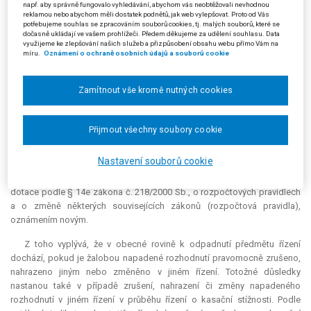
např. aby správně fungovalo vyhledávání, abychom vás neobtěžovali nevhodnou
a) s. ř. s.]
.“ Tuto linii (odpadnutí předmětu řízení poté, co je původní
reklamou nebo abychom měli dostatek podnětů, jak web vylepšovat. Proto od Vás
rozhodnutí správního orgánu zrušeno v přezkumném řízení) následovaly
potřebujeme souhlas se zpracováním souborů cookies, tj. malých souborů, které se
dočasně ukládají ve vašem prohlížeči. Předem děkujeme za udělení souhlasu. Data
například rozsudky ze dne 28. 5. 2010, čj. 2 Afs 125/2009-104, č.
využijeme ke zlepšování našich služeb a přizpůsobení obsahu webu přímo Vám na
2207/2011 Sb. NSS (přezkumné řízení podle správního řádu), nebo ze
míru.
Oznámení o ochraně osobních údajů a souborů cookie
dne 21. 11. 2019, čj. 8 Afs 361/2018-49, č. 3951/2020 Sb. NSS
(přezkumné řízení podle daňového řádu). Na rozsudek ve věci
INPEKO
Zamítnout vše kromě nutných cookies
navázala
judikatura
v situacích, kdy bylo žalobou napadené rozhodnutí
zrušeno v jiném (než přezkumném) řízení [např. v řízení podle § 12 odst.
4 písm. b) zákona č. 359/1999 Sb., o sociálně-právní ochraně dětí;
Přijmout všechny soubory cookie
usnesení NSS ze dne 14. 1. 2016, čj. 9 Ads 147/2015-24]. Jako další
příklad lze uvést usnesení Nejvyššího správního soudu ze dne 8. 6. 2017,
Nastavení souborů cookie
čj. 1 Afs 332/2016-39, týkající se řízení, v němž žalovaný v průběhu řízení
o kasační stížnosti nahradil napadené oznámení o nevyplacení části
dotace
podle § 14e zákona č. 218/2000 Sb., o rozpočtových pravidlech
a o změně některých souvisejících zákonů (rozpočtová pravidla),
oznámením novým.
Z toho vyplývá, že v obecné rovině k odpadnutí předmětu řízení
dochází, pokud je žalobou napadené rozhodnutí pravomocně zrušeno,
nahrazeno jiným nebo změněno v jiném řízení. Totožné důsledky
nastanou také v případě zrušení, nahrazení či změny napadeného
rozhodnutí v jiném řízení v průběhu řízení o kasační stížnosti. Podle