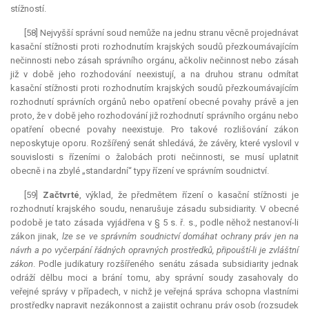
stížností.
[58] Nejvyšší správní soud nemůže na jednu stranu věcně projednávat
kasační stížnosti proti rozhodnutím krajských soudů přezkoumávajícím
nečinnosti nebo zásah správního orgánu, ačkoliv nečinnost nebo zásah
již v době jeho rozhodování neexistují, a na druhou stranu odmítat
kasační stížnosti proti rozhodnutím krajských soudů přezkoumávajícím
rozhodnutí správních orgánů nebo opatření obecné povahy právě a jen
proto, že v době jeho rozhodování již rozhodnutí správního orgánu nebo
opatření obecné povahy neexistuje. Pro takové rozlišování zákon
neposkytuje oporu. Rozšířený senát shledává, že závěry, které vyslovil v
souvislosti s řízeními o žalobách proti nečinnosti, se musí uplatnit
obecně i na zbylé „standardní“ typy řízení ve správním soudnictví.
[59]
Začtvrté
, výklad, že předmětem řízení o kasační stížnosti je
rozhodnutí krajského soudu, nenarušuje zásadu subsidiarity. V obecné
podobě je tato zásada vyjádřena v § 5 s. ř. s., podle něhož nestanoví-li
zákon jinak,
lze se ve správním soudnictví domáhat ochrany práv jen na
návrh a po vyčerpání řádných opravných prostředků, připouští-li je zvláštní
zákon
. Podle judikatury rozšířeného senátu zásada subsidiarity jednak
odráží dělbu moci a brání tomu, aby správní soudy zasahovaly do
veřejné správy v případech, v nichž je veřejná správa schopna vlastními
prostředky napravit nezákonnost a zajistit ochranu práv osob (rozsudek