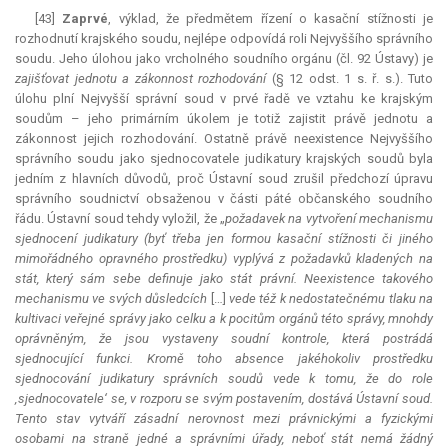
[43]
Zaprvé
, výklad, že předmětem řízení o kasační stížnosti je
rozhodnutí krajského soudu, nejlépe odpovídá roli Nejvyššího správního
soudu. Jeho úlohou jako vrcholného soudního orgánu (čl. 92 Ústavy) je
zajišťovat jednotu a zákonnost rozhodování
(§ 12 odst. 1 s. ř. s.). Tuto
úlohu plní Nejvyšší správní soud v prvé řadě ve vztahu ke krajským
soudům – jeho primárním úkolem je totiž zajistit právě jednotu a
zákonnost jejich rozhodování. Ostatně právě neexistence Nejvyššího
správního soudu jako sjednocovatele judikatury krajských soudů byla
jedním z hlavních důvodů, proč Ústavní soud zrušil předchozí úpravu
správního soudnictví obsaženou v části páté občanského soudního
řádu. Ústavní soud tehdy vyložil, že „
požadavek na vytvoření mechanismu
sjednocení judikatury (byť třeba jen formou kasační stížnosti či jiného
mimořádného opravného prostředku) vyplývá z požadavků kladených na
stát, který sám sebe definuje jako stát právní. Neexistence takového
mechanismu ve svých důsledcích
[…]
vede též k nedostatečnému tlaku na
kultivaci veřejné správy jako celku a k pocitům orgánů této správy, mnohdy
oprávněným, že jsou vystaveny soudní kontrole, která postrádá
sjednocující funkci. Kromě toho absence jakéhokoliv prostředku
sjednocování judikatury správních soudů vede k tomu, že do role
‚sjednocovatele‘ se, v rozporu se svým postavením, dostává Ústavní soud.
Tento stav vytváří zásadní nerovnost mezi právnickými a fyzickými
osobami na straně jedné a správními úřady, neboť stát nemá žádný