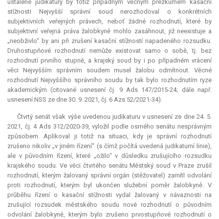
ustálené judikatury by totiž případným věcným přezkumem kasační
stížnosti Nejvyšší správní soud nerozhodoval o konkrétních
subjektivních veřejných právech, neboť žádné rozhodnutí, které by
subjektivní veřejná práva žalobkyně mohlo zasáhnout, již neexistuje a
„neobživlo“ by ani při zrušení kasační stížností napadeného rozsudku.
Druhostupňové rozhodnutí nemůže existovat samo o sobě, tj. bez
rozhodnutí prvního stupně, a krajský soud by i po případném vrácení
věci Nejvyšším správním soudem musel žalobu odmítnout. Věcné
rozhodnutí Nejvyššího správního soudu by tak bylo rozhodnutím ryze
akademickým (citované usnesení čj. 9 Ads 147/2015-24; dále např.
usnesení NSS ze dne 30. 9. 2021, čj. 6 Azs 52/2021-34).
Čtvrtý senát však výše uvedenou judikaturu v usnesení ze dne 24. 5.
2021, čj. 4 Ads 312/2020-39, vyložil podle osmého senátu nesprávným
způsobem. Aplikoval ji totiž na situaci, kdy je správní rozhodnutí
zrušeno nikoliv „v jiném řízení“ (s čímž počítá uvedená judikaturní linie),
ale v původním řízení, které „ožilo“ v důsledku zrušujícího rozsudku
krajského soudu. Ve věci čtvrtého senátu Městský soud v Praze zrušil
rozhodnutí, kterým žalovaný správní orgán (stěžovatel) zamítl odvolání
proti rozhodnutí, kterým byl ukončen služební poměr žalobkyně. V
průběhu řízení o kasační stížnosti vydal žalovaný v návaznosti na
zrušující rozsudek městského soudu nové rozhodnutí o původním
odvolání žalobkyně, kterým bylo zrušeno prvostupňové rozhodnutí o