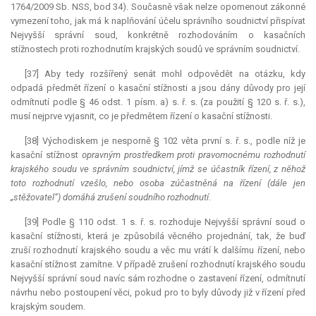
1764/2009 Sb. NSS, bod 34). Současně však nelze opomenout zákonné
vymezení toho, jak má k naplňování účelu správního soudnictví přispívat
Nejvyšší správní soud, konkrétně rozhodováním o kasačních
stížnostech proti rozhodnutím krajských soudů ve správním soudnictví.
[37] Aby tedy rozšířený senát mohl odpovědět na otázku, kdy
odpadá předmět řízení o kasační stížnosti a jsou dány důvody pro její
odmítnutí podle § 46 odst. 1 písm. a) s. ř. s. (za použití § 120 s. ř. s.),
musí nejprve vyjasnit, co je předmětem řízení o kasační stížnosti.
[38] Východiskem je nesporně § 102 věta první s. ř. s., podle níž je
kasační stížnost
opravným prostředkem proti pravomocnému rozhodnutí
krajského soudu ve správním soudnictví, jímž se účastník řízení, z něhož
toto rozhodnutí vzešlo, nebo osoba zúčastněná na řízení (dále jen
„stěžovatel“) domáhá zrušení soudního rozhodnutí
.
[39] Podle § 110 odst. 1 s. ř. s. rozhoduje Nejvyšší správní soud o
kasační stížnosti, která je způsobilá věcného projednání, tak, že buď
zruší rozhodnutí krajského soudu a věc mu vrátí k dalšímu řízení, nebo
kasační stížnost zamítne. V případě zrušení rozhodnutí krajského soudu
Nejvyšší správní soud navíc sám rozhodne o zastavení řízení, odmítnutí
návrhu nebo postoupení věci, pokud pro to byly důvody již v řízení před
krajským soudem.