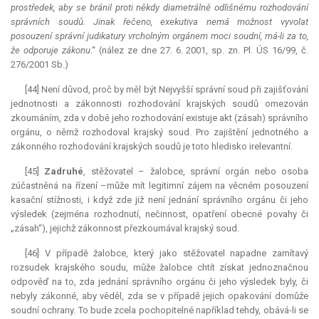
prostředek, aby se bránil proti někdy diametrálně odlišnému rozhodování
správních soudů. Jinak řečeno,
exekutiva
nemá možnost vyvolat
posouzení správní judikatury vrcholným orgánem moci soudní, má-li za to,
že odporuje zákonu
.“ (nález ze dne 27. 6. 2001, sp. zn. Pl. ÚS 16/99, č.
276/2001 Sb.)
[44] Není důvod, proč by měl být Nejvyšší správní soud při zajišťování
jednotnosti a zákonnosti rozhodování krajských soudů omezován
zkoumáním, zda v době jeho rozhodování existuje akt (zásah) správního
orgánu, o němž rozhodoval krajský soud. Pro zajištění jednotného a
zákonného rozhodování krajských soudů je toto hledisko irelevantní.
[45]
Zadruhé
, stěžovatel – žalobce, správní orgán nebo osoba
zúčastněná na řízení –může mít legitimní zájem na věcném posouzení
kasační stížnosti, i když zde již není jednání správního orgánu či jeho
výsledek (zejména rozhodnutí, nečinnost, opatření obecné povahy či
„zásah“), jejichž zákonnost přezkoumával krajský soud.
[46] V případě žalobce, který jako stěžovatel napadne zamítavý
rozsudek krajského soudu, může žalobce chtít získat jednoznačnou
odpověď na to, zda jednání správního orgánu či jeho výsledek byly, či
nebyly zákonné, aby věděl, zda se v případě jejich opakování domůže
soudní ochrany. To bude zcela pochopitelné například tehdy, obává-li se