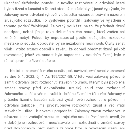
ukončení služebního poměru. Z nového rozhodnutí o odvolání, které
bylo v řízení o kasační stížnosti předloženo žalobkyní, jasně vyplývalo, že
žalovaný nově odvolání vyhověl v důsledku vázanosti právním názorem
zrušujícího rozsudku. To vysloveně potvrdil i žalovaný ve vyjádření k
tomuto podání žalobkyně. Žalovaný poukázal na to, že předmět řízení
neodpadl, neboť jím je rozsudek městského soudu, který zrušen ani
změněn nebyl. Pokud by nepostupoval podle zrušujícího rozsudku
městského soudu, dopouštěl by se nezákonné nečinnosti. Čtvrtý senát
však i v této situaci dospěl k závěru, že odpadl předmět řízení, jelikož
rozhodnutí, jehož zákonnost byla napadena v soudním řízení, bylo v
rámci správního řízení zrušeno.
Na toto usnesení čtvrtého senátu pak navázal první senát v usnesení
ze dne 6. 1. 2022, čj. 1 As 199/2021-58. V této věci žalovaný původně
zamítl odvolání proti rozhodnutí stavebního úřadu, kterým byla povolena
změna stavby před dokončením. Krajský soud toto rozhodnutí
žalovaného zrušil a věc mu vrátil k dalšímu řízení. I v této věci žalovaný v
průběhu řízení o kasační stížnosti vydal nové rozhodnutí o původním
odvolání žalobce, jímž prvostupňové rozhodnutí zrušil a věc vrátil
stavebnímu úřadu k novému projednání. Žalovaný znovu rozhodoval v
návaznosti na zrušující rozsudek krajského soudu. První senát uvedl, že
v době jeho rozhodování neexistovalo ani rozhodnutí o změně stavby
před dokončením, proti němuž žalobce brojil v odvolacím řízení, ani