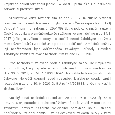
krajského soudu odmítnout podle § 46 odst. 1 písm. a) s. ř. s. z důvodu
odpadnutí předmětu řízení.
Ministerstvo vnitra rozhodnutím ze dne 2. 6. 2016 zrušilo platnost
povolení žalobkyně k trvalému pobytu na území České republiky podle §
77 odst. 1 písm. c) zákona č. 326/1999 Sb., o pobytu cizinců na území
České republiky a o změně některých zákonů, ve znění účinném do 14. 8.
2017 (dále jen „zákon o pobytu cizinců“), neboť žalobkyně pobývala
mimo území států Evropské unie po dobu delší než 12 měsíců, aniž by
její nepřítomnost byla odůvodněna závažnými důvody. Odvolání
žalobkyně zamítla žalovaná rozhodnutím ze dne 17. 10. 2016.
Proti rozhodnutí žalované podala žalobkyně žalobu ke Krajskému
soudu v Brně, který napadené rozhodnutí zrušil poprvé rozsudkem ze
dne 30. 5. 2018, čj. 62 A 180/2016-61. Na základě kasační stížnosti
žalované Nejvyšší správní soud rozsudek krajského soudu zrušil
rozsudkem ze dne 10. 6. 2020, čj. 8 Azs 141/2018-33, a věc mu vrátil k
dalšímu řízení
Krajský soud následně rozsudkem ze dne 19. 8. 2020, čj. 62 A
180/2016-84, napadené rozhodnutí žalované opět zrušil. V souladu se
závazným právním názorem Nejvyššího správního soudu shledal
nedůvodnou žalobní námitku, že navštěvování základní školy v zemi