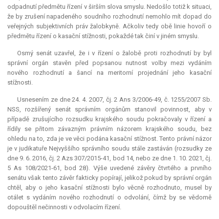
odpadnutí předmětu řízení v širším slova smyslu. Nedošlo totiž k situaci,
že by zrušení napadeného soudního rozhodnutí nemohlo mít dopad do
veřejných subjektivních práv žalobkyně. Ačkoliv tedy obě linie hovoří o
předmětu řízení o kasační stížnosti, pokaždé tak činí v jiném smyslu.
Osmý senát uzavřel, že i v řízení o žalobě proti rozhodnutí by byl
správní orgán stavěn před popsanou nutnost volby mezi vydáním
nového rozhodnutí a šancí na
meritorní
projednání jeho kasační
stížnosti.
Usnesením ze dne 24. 4. 2007, čj. 2 Ans 3/2006-49, č. 1255/2007 Sb.
NSS, rozšířený senát správním orgánům stanovil povinnost, aby v
případě zrušujícího rozsudku krajského soudu pokračovaly v řízení a
řídily se přitom závazným právním názorem krajského soudu, bez
ohledu na to, zda je ve věci podána kasační stížnost. Tento právní názor
je v judikatuře Nejvyššího správního soudu stále zastáván (rozsudky ze
dne 9. 6. 2016, čj. 2 Azs 307/2015-41, bod 14, nebo ze dne 1. 10. 2021, čj.
5 As 108/2021-61, bod 28). Výše uvedené závěry čtvrtého a prvního
senátu však tento závěr fakticky popírají, jelikož pokud by správní orgán
chtěl, aby o jeho kasační stížnosti bylo věcně rozhodnuto, musel by
otálet s vydáním nového rozhodnutí o odvolání, čímž by se vědomě
dopouštěl nečinnosti v odvolacím řízení.