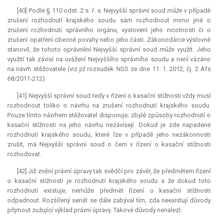
[40] Podle § 110 odst. 2 s. ř. s. Nejvyšší správní soud
může
v případě
zrušení rozhodnutí krajského soudu sám rozhodnout mimo jiné o
zrušení rozhodnutí správního orgánu, vyslovení jeho nicotnosti či o
zrušení opatření obecné povahy nebo jeho části. Zákonodárce výslovně
stanovil, že tohoto oprávnění Nejvyšší správní soud
může
využít. Jeho
využití tak závisí na uvážení Nejvyššího správního soudu a není vázáno
na návrh stěžovatele (viz již rozsudek NSS ze dne 11. 1. 2012, čj. 2 Afs
68/2011-212).
[41] Nejvyšší správní soud tedy v řízení o kasační stížnosti vždy musí
rozhodnout toliko o návrhu na zrušení rozhodnutí krajského soudu.
Pouze tímto návrhem stěžovatel disponuje; zbylé způsoby rozhodnutí o
kasační stížnosti na jeho návrhu nezávisejí. Dokud je zde napadené
rozhodnutí krajského soudu, které lze v případě jeho nezákonnosti
zrušit, má Nejvyšší správní soud o čem v řízení o kasační stížnosti
rozhodovat.
[42] Již znění právní úpravy tak svědčí pro závěr, že předmětem řízení
o kasační stížnosti je rozhodnutí krajského soudu a že dokud toto
rozhodnutí existuje, nemůže předmět řízení o kasační stížnosti
odpadnout. Rozšířený senát se dále zabýval tím, zda neexistují důvody
přijmout zužující výklad právní úpravy. Takové důvody nenalezl.