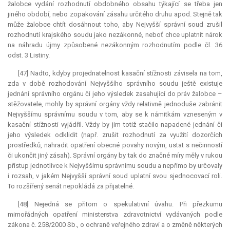
žalobce vydání rozhodnutí obdobného obsahu týkající se třeba jen
jiného období, nebo zopakování zásahu určitého druhu apod. Stejně tak
může žalobce chtít dosáhnout toho, aby Nejvyšší správní soud zrušil
rozhodnutí krajského soudu jako nezákonné, neboť chce uplatnit nárok
na náhradu újmy způsobené nezákonným rozhodnutím podle čl. 36
odst. 3 Listiny.
[47] Nadto, kdyby projednatelnost kasační stížnosti závisela na tom,
zda v době rozhodování Nejvyššího správního soudu ještě existuje
jednání správního orgánu či jeho výsledek zasahující do práv žalobce –
stěžovatele, mohly by správní orgány vždy relativně jednoduše zabránit
Nejvyššímu správnímu soudu v tom, aby se k námitkám vzneseným v
kasační stížnosti vyjádřil. Vždy by jim totiž stačilo napadené jednání či
jeho výsledek odklidit (např. zrušit rozhodnutí za využití dozorčích
prostředků, nahradit opatření obecné povahy novým, ustat s nečinností
či ukončit jiný zásah). Správní orgány by tak do značné míry měly v rukou
přístup jednotlivce k Nejvyššímu správnímu soudu a nepřímo by určovaly
i rozsah, v jakém Nejvyšší správní soud uplatní svou sjednocovací roli.
To rozšířený senát nepokládá za přijatelné.
[48] Nejedná se přitom o spekulativní úvahu. Při přezkumu
mimořádných opatření ministerstva zdravotnictví vydávaných podle
zákona č. 258/2000 Sb., o ochraně veřejného zdraví a o změně některých