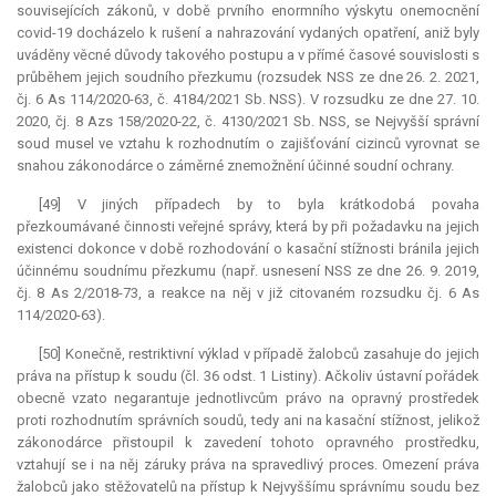
souvisejících zákonů, v době prvního enormního výskytu onemocnění
covid-19 docházelo k rušení a nahrazování vydaných opatření, aniž byly
uváděny věcné důvody takového postupu a v přímé časové souvislosti s
průběhem jejich soudního přezkumu (rozsudek NSS ze dne 26. 2. 2021,
čj. 6 As 114/2020-63, č. 4184/2021 Sb. NSS). V rozsudku ze dne 27. 10.
2020, čj. 8 Azs 158/2020-22, č. 4130/2021 Sb. NSS, se Nejvyšší správní
soud musel ve vztahu k rozhodnutím o zajišťování cizinců vyrovnat se
snahou zákonodárce o záměrné znemožnění účinné soudní ochrany.
[49] V jiných případech by to byla krátkodobá povaha
přezkoumávané činnosti veřejné správy, která by při požadavku na jejich
existenci dokonce v době rozhodování o kasační stížnosti bránila jejich
účinnému soudnímu přezkumu (např. usnesení NSS ze dne 26. 9. 2019,
čj. 8 As 2/2018-73, a reakce na něj v již citovaném rozsudku čj. 6 As
114/2020-63).
[50] Konečně,
restriktivní
výklad v případě žalobců zasahuje do jejich
práva na přístup k soudu (čl. 36 odst. 1 Listiny). Ačkoliv ústavní pořádek
obecně vzato negarantuje jednotlivcům právo na opravný prostředek
proti rozhodnutím správních soudů, tedy ani na kasační stížnost, jelikož
zákonodárce přistoupil k zavedení tohoto opravného prostředku,
vztahují se i na něj záruky práva na spravedlivý proces. Omezení práva
žalobců jako stěžovatelů na přístup k Nejvyššímu správnímu soudu bez