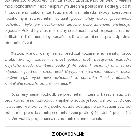
82/1998 Sb., o odpovědnosti za škodu způsobenou při výkonu veřejné
moci rozhodnutím nebo nesprávným úředním postupem. Podle § 8 odst.
1 citovaného zákona lze totiž nárok na náhradu škody způsobené
nezákonným rozhodnutím uplatnit
pouze tehdy, pokud pravomocné
rozhodnutí bylo pro nezákonnost zrušeno nebo změněno příslušným
orgánem
. Pokud by však měl osmý senát následovat popsanou druhou
judikaturní linii, musel by kasační stížnost odmítnout pro odpadnutí
předmětu řízení.
Otázka, kterou osmý senát předložil rozšířenému senátu, proto
zněla: „
Má být kasační stížnost podaná proti zrušujícímu rozsudku
krajského soudu odmítnuta podle § 46 odst. 1 písm. a) s. ř. s. pro
odpadnutí předmětu řízení před Nejvyšším správním soudem, pokud
správní orgán vydá nové rozhodnutí ve správním řízení v důsledku
zrušujícího rozsudku krajského soudu?
“
Rozšířený senát rozhodl, že předmětem řízení o kasační stížnosti
proti konečnému rozhodnutí krajského soudu je toto rozhodnutí. Dokud
napadené rozhodnutí krajského soudu existuje, nelze kasační stížnost
odmítnout pro odpadnutí předmětu řízení podle § 46 odst. 1 písm. a) s.
ř. s. Věc vrátil k projednání a rozhodnutí osmému senátu.
Z ODŮVODNĚNÍ: