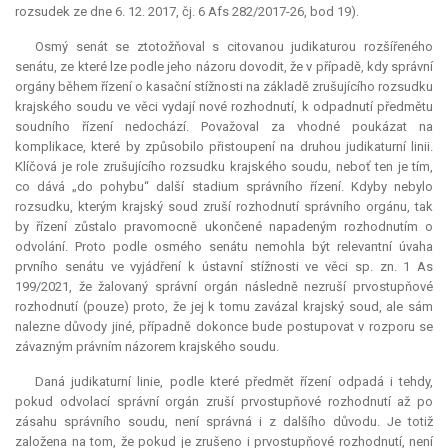
rozsudek ze dne 6. 12. 2017, čj. 6 Afs 282/2017-26, bod 19).
Osmý senát se ztotožňoval s citovanou judikaturou rozšířeného
senátu, ze které lze podle jeho názoru dovodit, že v případě, kdy správní
orgány během řízení o kasační stížnosti na základě zrušujícího rozsudku
krajského soudu ve věci vydají nové rozhodnutí, k odpadnutí předmětu
soudního řízení nedochází. Považoval za vhodné poukázat na
komplikace, které by způsobilo přistoupení na druhou judikaturní linii.
Klíčová je role zrušujícího rozsudku krajského soudu, neboť ten je tím,
co dává „do pohybu“ další stadium správního řízení. Kdyby nebylo
rozsudku, kterým krajský soud zruší rozhodnutí správního orgánu, tak
by řízení zůstalo pravomocně ukončené napadeným rozhodnutím o
odvolání. Proto podle osmého senátu nemohla být
relevantní
úvaha
prvního senátu ve vyjádření k ústavní stížnosti ve věci sp. zn. 1 As
199/2021, že žalovaný správní orgán následně nezruší prvostupňové
rozhodnutí (pouze) proto, že jej k tomu zavázal krajský soud, ale sám
nalezne důvody jiné, případně dokonce bude postupovat v rozporu se
závazným právním názorem krajského soudu.
Daná judikaturní linie, podle které předmět řízení odpadá i tehdy,
pokud odvolací správní orgán zruší prvostupňové rozhodnutí až po
zásahu správního soudu, není správná i z dalšího důvodu. Je totiž
založena na tom, že pokud je zrušeno i prvostupňové rozhodnutí, není