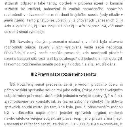
stížnosti odpadne také tehdy, dojde-li v průběhu řízení o kasační
stížnosti ke zrušení, nahrazení či změně napadeného správního
rozhodnutí v návaznosti na rozhodnutí krajského soudu (tedy nikoliv
v
jiném řízení
). Tento přístup se uplatnil v již citovaných usneseních čj. 4
Ads 312/2020-39, čj. 1 As 199/2021-58 a čj. 1 Afs 351/2021-94, vůči nimž
se osmý senát vymezuje.
[35] Navzdory různým procesním situacím, v nichž byla citovaná
rozhodnutí přijata, závěry v nich vyslovené vedle sebe neobstojí.
Předkládající osmý senát nemůže posoudit, zda neodpadl předmět
řízení o kasační stížnosti, aniž by se alespoň od jednoho z nich odchýlil.
Pravomoc rozšířeného senátu podle § 17 odst. 1 s. ř. s. je tudíž dána.
III.2 Právní názor rozšířeného senátu
[36] Rozšířený senát předesílá, že si je vědom prvotního účelu, či
přímo poslání správního soudnictví jako celku, jímž je ochrana veřejných
subjektivních práv osob dotčených jednáním veřejné správy (§ 2 s. ř. s.).
Zjednodušeně lze konstatovat, že (až na zákonné výjimky) má aktivita
správních soudů místo jen tam, kde byla, jsou či přinejmenším mohou
být v důsledku napadeného jednání správních orgánů dotčena
navrhovatelova veřejná subjektivní práva, resp. jeho právní sféra (např.
usnesení rozšířeného senátu ze dne 21. 10. 2008, čj. 8 As 47/2005-86, č.