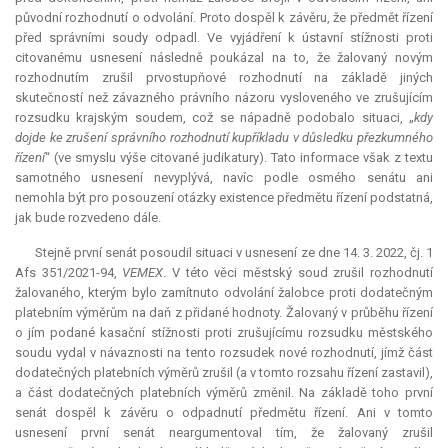
původní rozhodnutí o odvolání. Proto dospěl k závěru, že předmět řízení
před správními soudy odpadl. Ve vyjádření k ústavní stížnosti proti
citovanému usnesení následně poukázal na to, že žalovaný novým
rozhodnutím zrušil prvostupňové rozhodnutí na základě jiných
skutečností než závazného právního názoru vysloveného ve zrušujícím
rozsudku krajským soudem, což se nápadně podobalo situaci, „
kdy
dojde ke zrušení správního rozhodnutí kupříkladu v důsledku přezkumného
řízení
“ (ve smyslu výše citované judikatury). Tato informace však z textu
samotného usnesení nevyplývá, navíc podle osmého senátu ani
nemohla být pro posouzení otázky existence předmětu řízení podstatná,
jak bude rozvedeno dále.
Stejně první senát posoudil situaci v usnesení ze dne 14. 3. 2022, čj. 1
Afs 351/2021-94,
VEMEX
. V této věci městský soud zrušil rozhodnutí
žalovaného, kterým bylo zamítnuto odvolání žalobce proti dodatečným
platebním výměrům na daň z přidané hodnoty. Žalovaný v průběhu řízení
o jím podané kasační stížnosti proti zrušujícímu rozsudku městského
soudu vydal v návaznosti na tento rozsudek nové rozhodnutí, jímž část
dodatečných platebních výměrů zrušil (a v tomto rozsahu řízení zastavil),
a část dodatečných platebních výměrů změnil. Na základě toho první
senát dospěl k závěru o odpadnutí předmětu řízení. Ani v tomto
usnesení první senát neargumentoval tím, že žalovaný zrušil