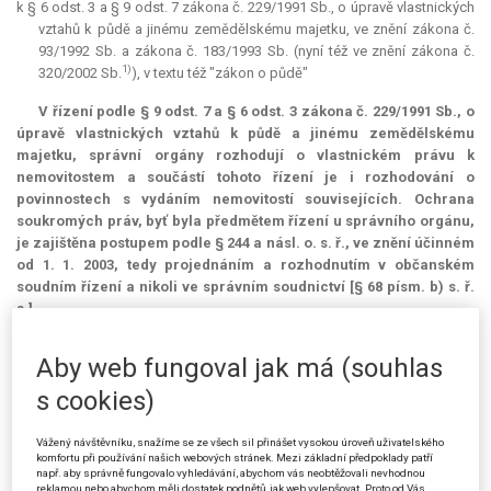
k § 6 odst. 3 a § 9 odst. 7 zákona č. 229/1991 Sb., o úpravě vlastnických
vztahů k půdě a jinému zemědělskému majetku, ve znění zákona č.
93/1992 Sb. a zákona č. 183/1993 Sb. (nyní též ve znění zákona č.
1)
320/2002 Sb.
), v textu též "zákon o půdě"
V řízení podle § 9 odst. 7 a § 6 odst. 3 zákona č. 229/1991 Sb., o
úpravě vlastnických vztahů k půdě a jinému zemědělskému
majetku, správní orgány rozhodují o vlastnickém právu k
nemovitostem a součástí tohoto řízení je i rozhodování o
povinnostech s vydáním nemovitostí souvisejících. Ochrana
soukromých práv, byť byla předmětem řízení u správního orgánu,
je zajištěna postupem podle § 244 a násl. o. s. ř., ve znění účinném
od 1. 1. 2003, tedy projednáním a rozhodnutím v občanském
soudním řízení a nikoli ve správním soudnictví [§ 68 písm. b) s. ř.
s.].
(Podle usnesení Nejvyššího správního soudu ze dne 4. 2. 2003, čj. 7 A
Aby web fungoval jak má (souhlas
148/2001-33)
s cookies)
Prejudikatura:
srov. rozsudek Vrchního soudu v Praze čj. 6 A 223/1995-
2)
26,
in:
Soudní
judikatura
ve věcech správních č. 488/1999
.
Vážený návštěvníku, snažíme se ze všech sil přinášet vysokou úroveň uživatelského
komfortu při používání našich webových stránek. Mezi základní předpoklady patří
Věc:
Ladislav K. v P. proti Ministerstvu zemědělství (jako Ústřednímu
např. aby správně fungovalo vyhledávání, abychom vás neobtěžovali nevhodnou
pozemkovému úřadu) o určení lhůty k zaplacení nedoplatku přídělové
reklamou nebo abychom měli dostatek podnětů, jak web vylepšovat. Proto od Vás