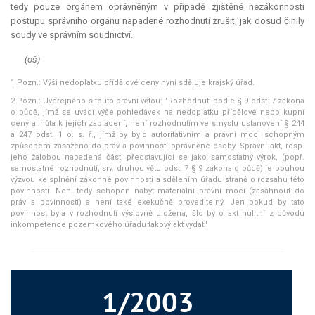
tedy pouze orgánem oprávněným v případě zjištěné nezákonnosti
postupu správního orgánu napadené rozhodnutí zrušit, jak dosud činily
soudy ve správním soudnictví.
(oš)
1 Pozn.: Výši nedoplatku přídělové ceny nyní sděluje krajský úřad.
2 Pozn.: Uveřejněno s touto právní větou: "Rozhodnutí podle § 9 odst. 7 zákona
o půdě, jímž se uvádí výše pohledávek na nedoplatku přídělové nebo kupní
ceny a lhůta k jejich zaplacení, není rozhodnutím ve smyslu ustanovení § 244
a 247 odst. 1 o. s. ř., jímž by bylo autoritativním a právní moci schopným
způsobem zasaženo do práv a povinností oprávněné osoby. Správní akt, resp.
jeho žalobou napadená část, představující se jako samostatný výrok, (popř.
samostatné rozhodnutí, srv. druhou větu odst. 7 § 9 zákona o půdě) je pouhou
výzvou ke splnění zákonné povinnosti a sdělením úřadu straně o rozsahu této
povinnosti. Není tedy schopen nabýt materiální právní moci (zasáhnout do
práv a povinností) a není také exekučně proveditelný. Jen pokud by tato
povinnost byla v rozhodnutí výslovně uložena, šlo by o akt nulitní z důvodu
inkompetence pozemkového úřadu takový akt vydat."