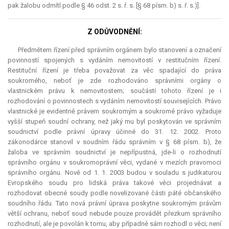
pak žalobu odmítl podle § 46 odst. 2 s. ř. s. [§ 68 písm. b) s. ř. s.)].
Z ODŮVODNĚNÍ:
Předmětem řízení před správním orgánem bylo stanovení a označení
povinností spojených s vydáním nemovitostí v restitučním řízení.
Restituční řízení je třeba považovat za věc spadající do práva
soukromého, neboť je zde rozhodováno správními orgány o
vlastnickém právu k nemovitostem; součástí tohoto řízení je i
rozhodování o povinnostech s vydáním nemovitostí souvisejících. Právo
vlastnické je evidentně právem soukromým a soukromé právo vyžaduje
vyšší stupeň soudní ochrany, než jaký mu byl poskytován ve správním
soudnictví podle právní úpravy účinné do 31. 12. 2002. Proto
zákonodárce stanovil v soudním řádu správním v § 68 písm. b), že
žaloba ve správním soudnictví je nepřípustná, jde-li o rozhodnutí
správního orgánu v soukromoprávní věci, vydané v mezích pravomoci
správního orgánu. Nově od 1. 1. 2003 budou v souladu s judikaturou
Evropského soudu pro lidská práva takové věci projednávat a
rozhodovat obecné soudy podle novelizované části páté občanského
soudního řádu. Tato nová právní úprava poskytne soukromým právům
větší ochranu, neboť soud nebude pouze provádět přezkum správního
rozhodnutí, ale je povolán k tomu, aby případně sám rozhodl o věci; není