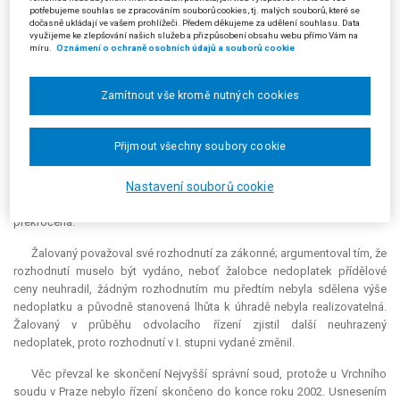
potřebujeme souhlas se zpracováním souborů cookies, tj. malých souborů, které se
ceny.
dočasně ukládají ve vašem prohlížeči. Předem děkujeme za udělení souhlasu. Data
využijeme ke zlepšování našich služeb a přizpůsobení obsahu webu přímo Vám na
Okresní pozemkový úřad v Lounech rozhodnutím ze dne 3. 8. 2000
míru.
Oznámení o ochraně osobních údajů a souborů cookie
určil žalobci lhůtu k zaplacení nedoplatku přídělové ceny. K odvolání
žalobce Ústřední pozemkový úřad (Ministerstvo zemědělství) rozšířil
Zamítnout vše kromě nutných cookies
tento napadený výrok o vymezení dalšího přídělu a o další částky
náhrad, vztahujících se k takto změněnému výroku.
Přijmout všechny soubory cookie
Žalobce namítl nezákonnost napadeného rozhodnutí a uvedl, že
pozemkový úřad byl pouze oprávněn k určení lhůty k zaplacení
nedoplatku přídělové ceny, nikoli ale k určení výše nedoplatku, kterou
Nastavení souborů cookie
mohl pouze sdělit, a to v zákonné lhůtě - ta navíc byla v daném případě
překročena.
Žalovaný považoval své rozhodnutí za zákonné; argumentoval tím, že
rozhodnutí muselo být vydáno, neboť žalobce nedoplatek přídělové
ceny neuhradil, žádným rozhodnutím mu předtím nebyla sdělena výše
nedoplatku a původně stanovená lhůta k úhradě nebyla realizovatelná.
Žalovaný v průběhu odvolacího řízení zjistil další neuhrazený
nedoplatek, proto rozhodnutí v I. stupni vydané změnil.
Věc převzal ke skončení Nejvyšší správní soud, protože u Vrchního
soudu v Praze nebylo řízení skončeno do konce roku 2002. Usnesením