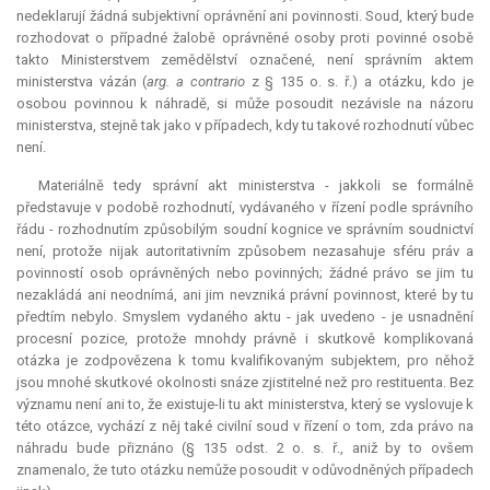
nedeklarují žádná subjektivní oprávnění ani povinnosti. Soud, který bude
rozhodovat o případné žalobě oprávněné osoby proti povinné osobě
takto Ministerstvem zemědělství označené, není správním aktem
ministerstva vázán (
arg.
a contrario
z § 135 o. s. ř.) a otázku, kdo je
osobou povinnou k náhradě, si může posoudit nezávisle na názoru
ministerstva, stejně tak jako v případech, kdy tu takové rozhodnutí vůbec
není.
Materiálně tedy správní akt ministerstva - jakkoli se formálně
představuje v podobě rozhodnutí, vydávaného v řízení podle správního
řádu - rozhodnutím způsobilým soudní kognice ve správním soudnictví
není, protože nijak autoritativním způsobem nezasahuje sféru práv a
povinností osob oprávněných nebo povinných; žádné právo se jim tu
nezakládá ani neodnímá, ani jim nevzniká právní povinnost, které by tu
předtím nebylo. Smyslem vydaného aktu - jak uvedeno - je usnadnění
procesní pozice, protože mnohdy právně i skutkově komplikovaná
otázka je zodpovězena k tomu kvalifikovaným subjektem, pro něhož
jsou mnohé skutkové okolnosti snáze zjistitelné než pro restituenta. Bez
významu není ani to, že existuje-li tu akt ministerstva, který se vyslovuje k
této otázce, vychází z něj také civilní soud v řízení o tom, zda právo na
náhradu bude přiznáno (§ 135 odst. 2 o. s. ř., aniž by to ovšem
znamenalo, že tuto otázku nemůže posoudit v odůvodněných případech