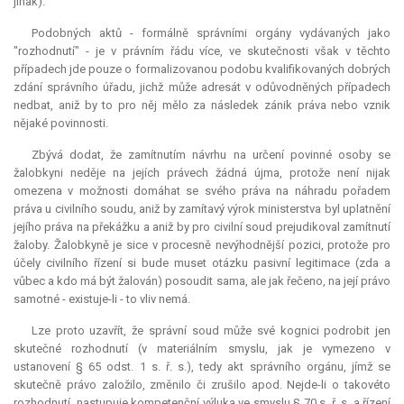
jinak).
Podobných aktů - formálně správními orgány vydávaných jako
"rozhodnutí" - je v právním řádu více, ve skutečnosti však v těchto
případech jde pouze o formalizovanou podobu kvalifikovaných dobrých
zdání správního úřadu, jichž může adresát v odůvodněných případech
nedbat, aniž by to pro něj mělo za následek zánik práva nebo vznik
nějaké povinnosti.
Zbývá dodat, že zamítnutím návrhu na určení povinné osoby se
žalobkyni neděje na jejích právech žádná újma, protože není nijak
omezena v možnosti domáhat se svého práva na náhradu pořadem
práva u civilního soudu, aniž by zamítavý výrok ministerstva byl uplatnění
jejího práva na překážku a aniž by pro civilní soud prejudikoval zamítnutí
žaloby. Žalobkyně je sice v procesně nevýhodnější pozici, protože pro
účely civilního řízení si bude muset otázku pasivní legitimace (zda a
vůbec a kdo má být žalován) posoudit sama, ale jak řečeno, na její právo
samotné - existuje-li - to vliv nemá.
Lze proto uzavřít, že správní soud může své kognici podrobit jen
skutečné rozhodnutí (v materiálním smyslu, jak je vymezeno v
ustanovení § 65 odst. 1 s. ř. s.), tedy akt správního orgánu, jímž se
skutečně právo založilo, změnilo či zrušilo apod. Nejde-li o takovéto
rozhodnutí, nastupuje kompetenční výluka ve smyslu § 70 s. ř. s. a řízení