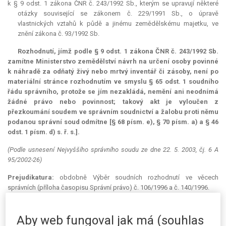
k § 9 odst. 1 zákona ČNR č. 243/1992 Sb., kterým se upravují některé
otázky související se zákonem č. 229/1991 Sb., o úpravě
vlastnických vztahů k půdě a jinému zemědělskému majetku, ve
znění zákona č. 93/1992 Sb.
Rozhodnutí, jímž podle § 9 odst. 1 zákona ČNR č. 243/1992 Sb.
zamítne Ministerstvo zemědělství návrh na určení osoby povinné
k náhradě za odňatý živý nebo mrtvý inventář či zásoby, není po
materiální stránce rozhodnutím ve smyslu § 65 odst. 1 soudního
řádu správního, protože se jím nezakládá, nemění ani neodnímá
žádné právo nebo povinnost; takový akt je vyloučen z
přezkoumání soudem ve správním soudnictví a žalobu proti němu
podanou správní soud odmítne [§ 68 písm. e), § 70 písm. a) a § 46
odst. 1 písm. d) s. ř. s.].
(Podle usnesení Nejvyššího správního soudu ze dne 22. 5. 2003, čj. 6 A
95/2002-26)
Prejudikatura:
obdobně Výběr soudních rozhodnutí ve věcech
správních (příloha časopisu Správní právo) č. 106/1996 a č. 140/1996.
Věc:
Růžena K. v P. proti Ministerstvu zemědělství o určení osoby
povinné k náhradě.
Aby web fungoval jak má (souhlas