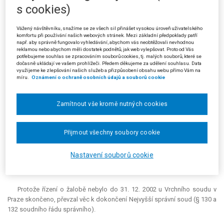
s cookies)
Růžena K. se obrátila na Ministerstvo zemědělství (Zemědělskou
agenturu v Rychnově nad Kněžnou) se žádostí o určení osoby povinné
pro vypořádání náhrad za odňatý živý a mrtvý inventář, jakož i zásoby z
Vážený návštěvníku, snažíme se ze všech sil přinášet vysokou úroveň uživatelského
komfortu při používání našich webových stránek. Mezi základní předpoklady patří
hospodářství původních vlastníků Anny a Františka D. a Kláry W. (§ 9
např. aby správně fungovalo vyhledávání, abychom vás neobtěžovali nevhodnou
odst. 1 zákona ČNR č. 243/1992 Sb. a § 20 zákona č. 229/1991 Sb.
reklamou nebo abychom měli dostatek podnětů, jak web vylepšovat. Proto od Vás
zákona o půdě). Správní orgán I. stupně žádost zamítl rozhodnutím z 20.
potřebujeme souhlas se zpracováním souborů cookies, tj. malých souborů, které se
dočasně ukládají ve vašem prohlížeči. Předem děkujeme za udělení souhlasu. Data
3. 2002.
využijeme ke zlepšování našich služeb a přizpůsobení obsahu webu přímo Vám na
míru.
Oznámení o ochraně osobních údajů a souborů cookie
O rozkladu proti tomuto rozhodnutí, který žalobkyně podala, rozhodl
ministr zemědělství žalobou naříkaným rozhodnutím z 15. 5. 2002 tak, že
Zamítnout vše kromě nutných cookies
rozklad zamítl a rozhodnutí správního orgánu I. stupně potvrdil.
Žalobkyně brojila proti posléze uvedenému rozhodnutí včasnou
žalobou, podanou u Vrchního soudu v Praze. Domáhala se zrušení
Přijmout všechny soubory cookie
rozhodnutí a ve věci samé tvrdila, že není rozhodující, zda majetek přešel
na stát přede dnem 25. 2. 1948. Dovozovala, že bylo povinností
Nastavení souborů cookie
správního orgánu určit rozhodnutím osobu povinnou postupem podle §
9 zákona ČNR č. 243/1992 Sb.
Protože řízení o žalobě nebylo do 31. 12. 2002 u Vrchního soudu v
Praze skončeno, převzal věc k dokončení Nejvyšší správní soud (§ 130 a
132 soudního řádu správního).