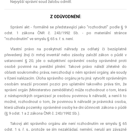
Nejvyšší správní soud žalobu odmítl.
Z ODŮVODNĚNÍ:
Správní akt - formálně se představující jako "rozhodnutí" podle § 9
odst. 1 zákona ČNR č. 243/1992 Sb. - po materiální stránce
"rozhodnutím" ve smyslu § 65 s. ř. s. není.
Vlastní právo na poskytnutí náhrady za odňatý či bezúplatně
převedený živý či mrtvý inventář nebo zásoby založil zákon o půdě v
ustanovení § 20; jde o subjektivní oprávnění osoby oprávněné proti
osobě povinné na peněžní plnění. Takové právo náleží zřetelně do
oblasti soukromého práva; nerozhodují o něm správní orgány, ale soudy
v řízení nalézacím. Úloha správního orgánu je tu jiná: vytvořit oprávněným
osobám snazší procesní pozici pro uplatnění takového práva tím, že
správní orgán (Ministerstvo zemědělství) může rozhodnout o tom, která
z nástupnických organizací je osobou povinnou k náhradě, a není-li to
možné, rozhodnout o tom, že povinnou k náhradě je právnická osoba,
která užívala pozemky oprávněné osoby ke dni účinnosti zákona o půdě
(§ 9 odst. 1 a 2 zákona ČNR č. 243/1992 Sb.).
Takový akt správního orgánu ale není rozhodnutím ve smyslu § 65
odst. 1 s. ř. s., protože se jím nezakládají, nemění, neruší ani závazně