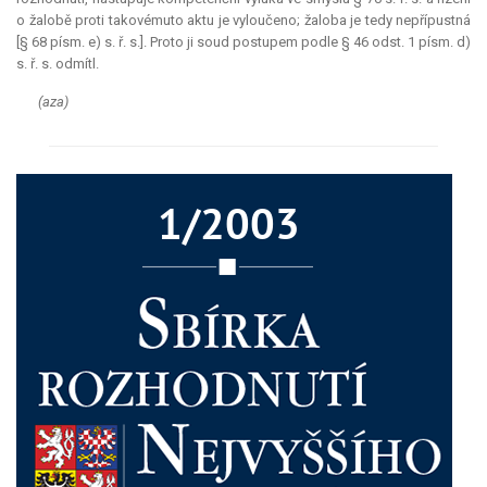
o žalobě proti takovémuto aktu je vyloučeno; žaloba je tedy nepřípustná
[§ 68 písm. e) s. ř. s.]. Proto ji soud postupem podle § 46 odst. 1 písm. d)
s. ř. s. odmítl.
(aza)