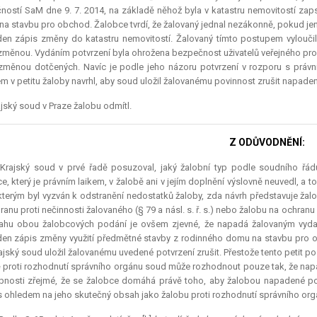
ností SaM dne 9. 7. 2014, na základě něhož byla v katastru nemovitostí z
a stavbu pro obchod. Žalobce tvrdí, že žalovaný jednal nezákonně, pokud jen
en zápis změny do katastru nemovitostí. Žalovaný tímto postupem vyloučil
změnou. Vydáním potvrzení byla ohrožena bezpečnost uživatelů veřejného pros
změnou dotčených. Navíc je podle jeho názoru potvrzení v rozporu s právní
m v petitu žaloby navrhl, aby soud uložil žalovanému povinnost zrušit napaden
jský soud v Praze žalobu odmítl.
Z ODŮVODNĚNÍ:
] Krajský soud v prvé řadě posuzoval, jaký žalobní typ podle soudního řá
e, který je právním laikem, v žalobě ani v jejím doplnění výslovně neuvedl, a 
kterým byl vyzván k odstranění nedostatků žaloby, zda návrh představuje žalobu
ranu proti nečinnosti žalovaného (§ 79 a násl. s. ř. s.) nebo žalobu na ochran
hu obou žalobcových podání je ovšem zjevné, že napadá žalovaným vydané
en zápis změny využití předmětné stavby z rodinného domu na stavbu pro 
ajský soud uložil žalovanému uvedené potvrzení zrušit. Přestože tento
petit
po 
 proti rozhodnutí správního orgánu soud může rozhodnout pouze tak, že napade
nosti zřejmé, že se žalobce domáhá právě toho, aby žalobou napadené pot
s ohledem na jeho skutečný obsah jako žalobu proti rozhodnutí správního orgánu