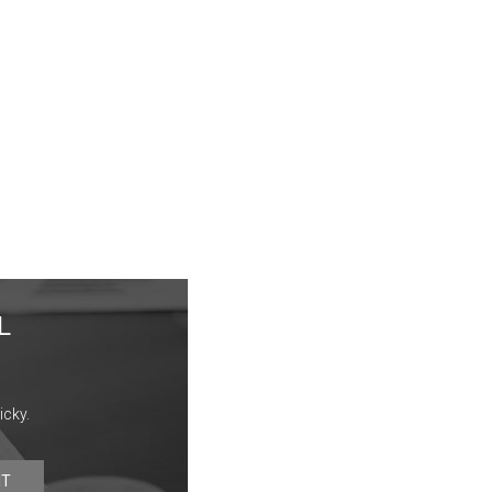
L
icky.
IT