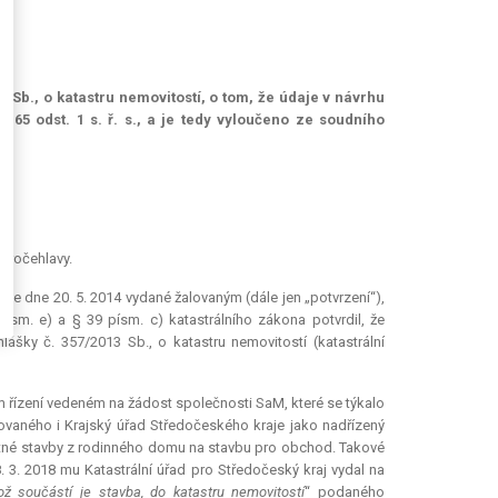
 Sb., o katastru nemovitostí, o tom, že údaje v návrhu
 65 odst. 1 s. ř. s., a je tedy vyloučeno ze soudního
Kročehlavy.
 ze dne 20. 5. 2014 vydané žalovaným (dále jen „potvrzení“),
ísm. e) a § 39 písm. c) katastrálního zákona potvrdil, že
lášky č. 357/2013 Sb., o katastru nemovitostí (katastrální
řízení vedeném na žádost společnosti SaM, které se týkalo
ovaného i Krajský úřad Středočeského kraje jako nadřízený
ětné stavby z rodinného domu na stavbu pro obchod. Takové
 3. 2018 mu Katastrální úřad pro Středočeský kraj vydal na
 součástí je stavba, do katastru nemovitostí
“ podaného