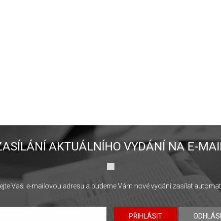
ZASÍLÁNÍ AKTUÁLNÍHO VYDÁNÍ NA E-MAI
jte Vaši e-mailovou adresu a budeme Vám nové vydání zasílat automat
PŘIHLÁSIT
ODHLÁS