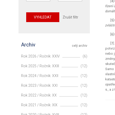
[4]
řízení
domáha
VYHLEDAT
Zrušit filtr
[5]
zvlášt
[6]
[7]
Archiv
celý archiv
potvrz
nebo j
Rok 2026 / Ročník: XXIV
(6)
změny 
skuteč
Rok 2025 / Ročník: XXIII
(12)
Samo o
vlastn
Rok 2024 / Ročník: XXII
(12)
katast
opatře
Rok 2023 / Ročník: XXI
(12)
s., a 
Rok 2022 / Ročník: XX
(12)
Rok 2021 / Ročník: XIX
(12)
Rok 2020 / Ročník: XVIII
(12)