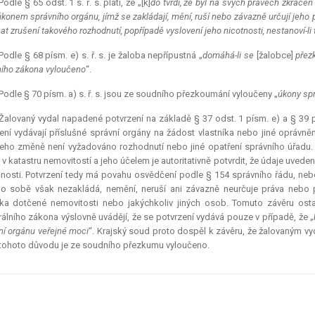
 Podle § 65 odst. 1 s. ř. s. platí, že „[k]
do tvrdí, že byl na svých právech zkráce
 úkonem správního orgánu, jímž se zakládají, mění, ruší nebo závazně určují jeho 
t zrušení takového rozhodnutí, popřípadě vyslovení jeho nicotnosti, nestanoví-li 
 Podle § 68 písm. e) s. ř. s. je žaloba nepřípustná „
domáhá-li se
[žalobce]
přezk
ního zákona vyloučeno
“.
 Podle § 70 písm. a) s. ř. s. jsou ze soudního přezkoumání vyloučeny „
úkony spr
 Žalovaný vydal napadené potvrzení na základě § 37 odst. 1 písm. e) a § 39 p
ení vydávají příslušné správní orgány na žádost vlastníka nebo jiné oprávn
eho změně není vyžadováno rozhodnutí nebo jiné opatření správního úřadu.
v katastru nemovitostí a jeho účelem je autoritativně potvrdit, že údaje uvede
nosti. Potvrzení tedy má povahu osvědčení podle § 154 správního řádu, neb
 sobě však nezakládá, nemění, neruší ani závazně neurčuje práva nebo po
íka dotčené nemovitosti nebo jakýchkoliv jiných osob. Tomuto závěru ost
rálního zákona výslovně uvádějí, že se potvrzení vydává pouze v případě, že „
ní orgánu veřejné moci
“. Krajský soud proto dospěl k závěru, že žalovaným vy
z tohoto důvodu je ze soudního přezkumu vyloučeno.