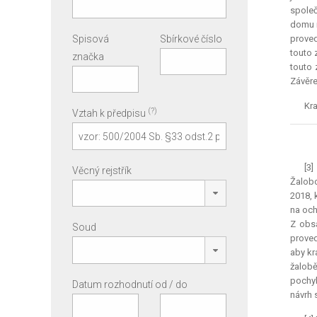
společ
domu n
Spisová
Sbírkové číslo
proved
touto 
značka
touto 
Závěre
Kra
(?)
Vztah k předpisu
[3
Věcný rejstřík
Žalobc
2018, 
na och
Z obsa
Soud
proved
aby kr
žalobě
pochyb
Datum rozhodnutí od / do
návrh 