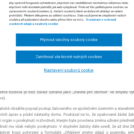
aby správně fungovalo vyhledávání, abychom vás neobtěžovali nevhodnou reklamou nebo
 písm. c) zákona č. 256/2013 Sb., o katastru nemovitostí (katastrální zákon)
abychom měli dostatek podnětů, jak web vylepšovat. Proto od Vás potřebujeme souhlas se
zpracováním souborů cookies, tj. malých souborů, které se dočasně ukládají ve vašem
 odst. 1 soudního řádu správního
prohlížeči. Předem děkujeme za udělení souhlasu. Data využijeme ke zlepšování našich
služeb a přizpůsobení obsahu webu přímo Vám na míru.
Oznámení o ochraně
osobních údajů a souborů cookie
tvrzení stavebního úřadu vydané podle § 39 písm. c) zákona č. 256/2013
pis do katastru odpovídají skutečnosti, není rozhodnutím ve smyslu §
umu.
Přijmout všechny soubory cookie
 usnesení Krajského soudu v Praze ze dne 26. 4. 2018, čj. 54 A 49/2018-32)
Zamítnout vše kromě nutných cookies
áclav K. proti Magistrátu města Kladna o zápis do katastru nemovitostí.
obce je vlastníkem nemovitostí bezprostředně sousedících s budovou v obci 
Nastavení souborů cookie
 12. 3. 2018 podal u Krajského soudu v Praze žalobu, kterou napadl potvrzení
alovaný na žádost společnosti SaM spol. s r. o. v souladu s § 37 odst. 1 p
ětná budova je bez závad užívána jako „
stavba pro obchod
“ ve smyslu vyh
ka).
alobě obsáhle popsal postup žalovaného ve společném územním a stavebním 
ních úprav a půdní nástavby domu. Poukázal na to, že opakovaně žádal žal
í orgán o poskytnutí rozhodnutí, kterým byla povolena změna užívání předm
nutí mu však nebylo poskytnuto. V doplnění žaloby dále uvedl, že až dne 28.
ádost kopii potvrzení a formuláře „
Ohlášení změny údajů o pozemku, jehož