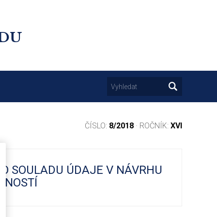
UDU
ČÍSLO:
8/2018
· ROČNÍK:
XVI
Í O SOULADU ÚDAJE V NÁVRHU
ČNOSTÍ