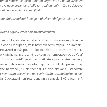
n přímo nebo v důsledku porušení svých práv v předcházejícím
práva nebo povinnosti, (dále jen ‚rozhodnutí‘), může se žalobou
tento nebo zvláštní zákon jinak
“.
oumání rozhodnutí, které je z přezkoumání podle tohoto nebo
ávního orgánu, které nejsou rozhodnutími
“.
ísm. c) katastrálního zákona. Z těchto ustanovení plyne, že
ěné osoby v případě, že k navrhovanému zápisu do katastru
 Potvrzení slouží pouze jako podklad pro provedení zápisu
né v návrhu na zápis změny v katastru nemovitostí odpovídají
oť pouze osvědčuje skutečnosti, které jsou v něm uvedeny.
vinnosti a není způsobilé vyvolat zásah do právní sféry
atně nasvědčuje i skutečnost, že obě citovaná ustanovení
k navrhovanému zápisu není vyžadováno rozhodnutí nebo jiné
dané potvrzení není rozhodnutím ve smyslu § 65 odst. 1 s. ř.