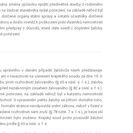
apsána změna způsobu využití předmětné stavby z rodinného
 na žádost stavebníka vydal potvrzení, na základě něhož byl
 dotčené orgány státní správy a ostatní účastníky dotčené
toru a došlo rovněž k poškození práv vlastníků nemovitostí
mi předpisy z důvodů, které dále uvedl v doplnění žaloby.
é potvrzení.
du správního v daném případě žalobcův návrh představuje.
to ani v návaznosti na usnesení krajského soudu ze dne 19. 3.
 proti rozhodnutí žalovaného (§ 65 a násl. s. ř. s.), žalobu
u před nezákonným zásahem žalovaného (§ 82 a násl. s. ř. s.).
 potvrzení, na základě něhož byl v katastru nemovitostí
obchod. V opraveném petitu žaloby se přitom domáhá toho,
formální stránce neodpovídá znění zákona, neboť v řízení o
né rozhodnutí sám zruší (§ 78 odst. 7 s. ř. s.), je beze vší
vrzení bylo zrušeno. Krajský soud proto posoudil žalobní
 podle § 65 a násl. s. ř. s.