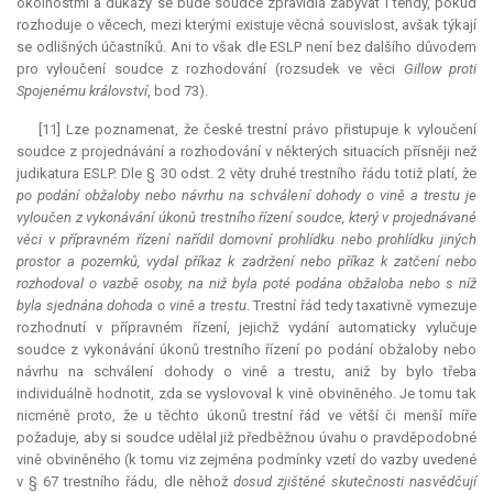
okolnostmi a důkazy se bude soudce zpravidla zabývat i tehdy, pokud
rozhoduje o věcech, mezi kterými existuje věcná souvislost, avšak týkají
se odlišných účastníků. Ani to však dle ESLP není bez dalšího důvodem
pro vyloučení soudce z rozhodování (rozsudek ve věci
Gillow proti
Spojenému království
, bod 73).
[11] Lze poznamenat, že české trestní právo přistupuje k vyloučení
soudce z projednávání a rozhodování v některých situacích přísněji než
judikatura
ESLP. Dle § 30 odst. 2 věty druhé trestního řádu totiž platí, že
po podání obžaloby nebo návrhu na schválení dohody o vině a trestu je
vyloučen z vykonávání úkonů trestního řízení soudce, který v projednávané
věci v přípravném řízení nařídil domovní prohlídku nebo prohlídku jiných
prostor a pozemků, vydal příkaz k zadržení nebo příkaz k zatčení nebo
rozhodoval o vazbě osoby, na niž byla poté podána obžaloba nebo s níž
byla sjednána dohoda o vině a trestu
. Trestní řád tedy taxativně vymezuje
rozhodnutí v přípravném řízení, jejichž vydání automaticky vylučuje
soudce z vykonávání úkonů trestního řízení po podání obžaloby nebo
návrhu na schválení dohody o vině a trestu, aniž by bylo třeba
individuálně hodnotit, zda se vyslovoval k vině obviněného. Je tomu tak
nicméně proto, že u těchto úkonů trestní řád ve větší či menší míře
požaduje, aby si soudce udělal již předběžnou úvahu o pravděpodobné
vině obviněného (k tomu viz zejména podmínky vzetí do vazby uvedené
v § 67 trestního řádu, dle něhož
dosud zjištěné skutečnosti nasvědčují