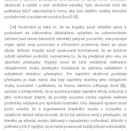
okolností a vznáší v nich obdobné námitky. Tyto okolnosti totiž dle
judikatury ESLP nepostačují k tomu, aby bez dalšího vznikly důvodné
pochybnosti o podjatosti soudce (bod [10]).
[16] Rozhodné je také to, že se krajský soud ohledně výzvy k
podrobení se odbornému lékařskému vyšetření ve zdravotnickém
zařízení (nad rámec žalobních námitek) zabýval pouze tím, zda policejní
orgán splnil svoji poučovací a informační povinnost, která se výzvy
týkala. Ačkoliv krajský soud opakovaně konstatoval, že se žalobce
odmítl vyšetření podrobit, neznamená to, že by předjímal jeho vinu ze
spáchání přestupku. Krajský soud se totiž nezabýval veškerými
obligatorními znaky přestupku (nezabýval se zejména subjektem a
subjektivní stránkou přestupku). Pro naplnění skutkové podstaty
přestupku je však nutné, aby byly naplněny všechny jeho
obligatorní
znaky současně. I
judikatura
, na kterou žalobce odkazuje (bod [8]),
vychází z předpokladu, že je soudce podjatý zejména tehdy, pokud je z
jeho rozhodnutí zřejmé, že později souzená osoba naplnila veškeré
podmínky nezbytné pro spáchání trestného činu. Nejvyšší správní soud
proto uzavírá, že z argumentace krajského soudu v rozsudku o
zásahové žalobě nelze dovodit, že by byl žalobce vinný z přestupku, ze
kterého jej shledal vinným žalovaný v napadeném rozhodnutí. Ačkoliv z
judikatury ESLP vyplývá, že je nutné posuzovat každý případ individuálně,