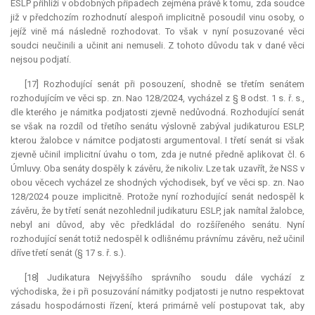
ESLP přihlíží v obdobných případech zejména právě k tomu, zda soudce
již v předchozím rozhodnutí alespoň implicitně posoudil vinu osoby, o
jejíž vině má následně rozhodovat. To však v nyní posuzované věci
soudci neučinili a učinit ani nemuseli. Z tohoto důvodu tak v dané věci
nejsou podjatí.
[17] Rozhodující senát při posouzení, shodně se třetím senátem
rozhodujícím ve věci sp. zn. Nao 128/2024, vycházel z § 8 odst. 1 s. ř. s.,
dle kterého je námitka podjatosti zjevně nedůvodná. Rozhodující senát
se však na rozdíl od třetího senátu výslovně zabýval judikaturou ESLP,
kterou žalobce v námitce podjatosti argumentoval. I třetí senát si však
zjevně učinil implicitní úvahu o tom, zda je nutné předně aplikovat čl. 6
Úmluvy. Oba senáty dospěly k závěru, že nikoliv. Lze tak uzavřít, že NSS v
obou věcech vycházel ze shodných východisek, byť ve věci sp. zn. Nao
128/2024 pouze implicitně. Protože nyní rozhodující senát nedospěl k
závěru, že by třetí senát nezohlednil judikaturu ESLP, jak namítal žalobce,
nebyl ani důvod, aby věc předkládal do rozšířeného senátu. Nyní
rozhodující senát totiž nedospěl k odlišnému právnímu závěru, než učinil
dříve třetí senát (§ 17 s. ř. s.).
[18]
Judikatura
Nejvyššího správního soudu dále vychází z
východiska, že i při posuzování námitky podjatosti je nutno respektovat
zásadu hospodárnosti řízení, která primárně velí postupovat tak, aby