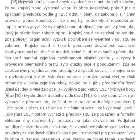
[15] Nejvyšší správní soud z výše uvedeného shrnutí dospěl k závěru,
že se krajský soud výslovně vinou žalobce nezabýval, pokud jde o
spáchání přestupku podle § 125c odst. 1 písm. d) zákona o silničním
provozu, pouze konstatoval, že z něj byl podezřelý. Z rozsudku ani
implicitně nevyplývá, že by krajský soud předjímal jeho vinu z přestupku,
který je předmětem tohoto sporu. Krajský soud se zabýval pouze tím,
zda policejní orgán učinil výzvu k podrobení se vyšetření v souladu se
zákonem. Krajský soud si také k posouzení důvodnosti zásahové
žaloby nemusel nutně učinit úsudek o vině žalobce z daného přestupku.
Ten totiž namítal zejména nezákonnost silniční kontroly a výzvy k
provedení orientačního testu. Tyto otázky sice s posouzením, zda se
žalobce nyní projednávaného přestupku dopustil, souvisí, ale nejedná se
o rozhodování o vině. Vyloučení soudce z projednávání věci by však
připadalo v úvahu zejména tehdy, pokud by si již v předchozím řízení
učinil úsudek o vině žalobce, jak vyplývá z judikatury ESLP (viz výše body
[8] až [10]) i východisek trestního řádu (bod [11]). Krajský soud však nyní
vycházel z předpokladu, že žalobce je pouze podezřelý z porušení §
125c odst. 1 písm. d) zákona o silničním provozu, což výslovně uvedl. I
judikatura
ESLP přitom vychází z předpokladu, že podezření a formální
shledání viny nesmějí být posuzována jako ekvivalentní. Podjatost
soudkyně nelze dovodit ani z toho, že v zásahové žalobě vycházel soud
prakticky ze shodných důkazů, které jsou rozhodné i pro posouzení viny
žalobce z daného přestupku, obě žaloby se týkají téměř shodných