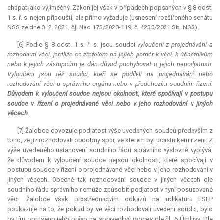
chápat jako výjimečný. Zákon jej však v případech popsaných v § 8 odst.
1 s. ř. s. nejen připouští, ale přímo vyžaduje (usnesení rozšířeného senátu
NSS ze dne 3. 2. 2021, čj. Nao 173/2020-119, č. 4235/2021 Sb. NSS).
[6] Podle § 8 odst. 1 s. ř. s. jsou soudci
vyloučeni z projednávání a
rozhodnutí věci, jestliže se zřetelem na jejich poměr k věci, k účastníkům
nebo k jejich zástupcům je dán důvod pochybovat o jejich nepodjatosti.
Vyloučeni jsou též soudci, kteří se podíleli na projednávání nebo
rozhodování věci u správního orgánu nebo v předchozím soudním řízení.
Důvodem k vyloučení soudce nejsou okolnosti, které spočívají v postupu
soudce v řízení o projednávané věci nebo v jeho rozhodování v jiných
věcech
.
[7] Žalobce dovozuje podjatost výše uvedených soudců především z
toho, že již rozhodovali obdobný spor, ve kterém byl účastníkem řízení. Z
výše uvedeného ustanovení soudního řádu správního výslovně vyplývá,
že důvodem k vyloučení soudce nejsou okolnosti, které spočívají v
postupu soudce v řízení o projednávané věci nebo v jeho rozhodování v
jiných věcech. Obecně tak rozhodování soudce v jiných věcech dle
soudního řádu správního nemůže způsobit podjatost v nyní posuzované
věci. Žalobce však prostřednictvím odkazů na judikaturu ESLP
poukazuje na to, že pokud by ve věci rozhodovali uvedení soudci, bylo
by tím porušeno jeho právo na spravedlivý proces dle čl. 6 Úmluvy. Dle