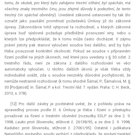
tomu, že skutek, pro který bylo zahájeno trestní stíhání, byl spáchán, má
všechny znaky trestného činu, jsou zřejmé důvody k podezření, že tento
trestný čin spáchal obviněný
). Uvedené zákonné ustanovení by tak šlo
označit jako paušální promítnutí požadavků Úmluvy již do zákonné
úpravy. Zákonodárce totiž vytipoval ta rozhodnutí, u kterých zákonná
úprava buď výslovně požaduje předběžné posouzení viny, nebo u
kterých lze předpokládat, že k tomu může často docházet. V zájmu
právní jistoty pak stanoví vyloučení soudce bez dalšího, aniž by bylo
třeba posuzovat konkrétní okolnosti. Pokud se soudce v přípravném
řízení podílel na jiných úkonech, než které jsou uvedeny v § 30 odst. 2
trestního řádu, není ze zákona z dalšího rozhodování ve věci
automaticky vyloučen. U těchto dalších úkonů je však třeba vždy
individuálně uvážit, zda u soudce nevznikly důvodné pochybnosti, že
nemůže nestranně rozhodovat (k tomu shodně Šámal, P.; Šámalová, M. §
30 [Podjatost]. In: Šámal, P. a kol.
Trestní řád.
7. vydání. Praha: C. H. Beck,
2013, s. 378).
[12] Pro další závěry je podstatné uvést, že z pohledu práva na
spravedlivý proces podle čl. 6 Úmluvy je třeba i řízení o přestupku
považovat za řízení o trestním obvinění (rozsudky ESLP ze dne 2. 9.
1998,
Lauko proti Slovensku
, stížnost č. 26138/95, a ze dne 2. 9. 1998,
Kadubec proti Slovensku
, stížnost č. 27061/95). Ostatně i
judikatura
Nejvyššího správního soudu vychází z předpokladu, že správní trestání