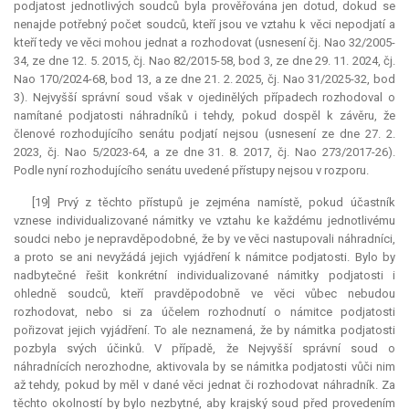
podjatost jednotlivých soudců byla prověřována jen dotud, dokud se
nenajde potřebný počet soudců, kteří jsou ve vztahu k věci nepodjatí a
kteří tedy ve věci mohou jednat a rozhodovat (usnesení čj. Nao 32/2005-
34, ze dne 12. 5. 2015, čj. Nao 82/2015-58, bod 3, ze dne 29. 11. 2024, čj.
Nao 170/2024-68, bod 13, a ze dne 21. 2. 2025, čj. Nao 31/2025-32, bod
3). Nejvyšší správní soud však v ojedinělých případech rozhodoval o
namítané podjatosti náhradníků i tehdy, pokud dospěl k závěru, že
členové rozhodujícího senátu podjatí nejsou (usnesení ze dne 27. 2.
2023, čj. Nao 5/2023-64, a ze dne 31. 8. 2017, čj. Nao 273/2017-26).
Podle nyní rozhodujícího senátu uvedené přístupy nejsou v rozporu.
[19] Prvý z těchto přístupů je zejména namístě, pokud účastník
vznese individualizované námitky ve vztahu ke každému jednotlivému
soudci nebo je nepravděpodobné, že by ve věci nastupovali náhradníci,
a proto se ani nevyžádá jejich vyjádření k námitce podjatosti. Bylo by
nadbytečné řešit konkrétní individualizované námitky podjatosti i
ohledně soudců, kteří pravděpodobně ve věci vůbec nebudou
rozhodovat, nebo si za účelem rozhodnutí o námitce podjatosti
pořizovat jejich vyjádření. To ale neznamená, že by námitka podjatosti
pozbyla svých účinků. V případě, že Nejvyšší správní soud o
náhradnících nerozhodne, aktivovala by se námitka podjatosti vůči nim
až tehdy, pokud by měl v dané věci jednat či rozhodovat náhradník. Za
těchto okolností by bylo nezbytné, aby krajský soud před provedením