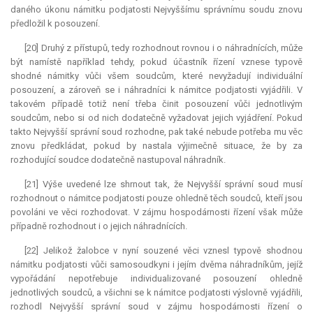
daného úkonu námitku podjatosti Nejvyššímu správnímu soudu znovu
předložil k posouzení.
[20] Druhý z přístupů, tedy rozhodnout rovnou i o náhradnících, může
být namístě například tehdy, pokud účastník řízení vznese typově
shodné námitky vůči všem soudcům, které nevyžadují individuální
posouzení, a zároveň se i náhradníci k námitce podjatosti vyjádřili. V
takovém případě totiž není třeba činit posouzení vůči jednotlivým
soudcům, nebo si od nich dodatečně vyžadovat jejich vyjádření. Pokud
takto Nejvyšší správní soud rozhodne, pak také nebude potřeba mu věc
znovu předkládat, pokud by nastala výjimečně situace, že by za
rozhodující soudce dodatečně nastupoval náhradník.
[21] Výše uvedené lze shrnout tak, že Nejvyšší správní soud musí
rozhodnout o námitce podjatosti pouze ohledně těch soudců, kteří jsou
povoláni ve věci rozhodovat. V zájmu hospodárnosti řízení však může
případně rozhodnout i o jejich náhradnících.
[22] Jelikož žalobce v nyní souzené věci vznesl typově shodnou
námitku podjatosti vůči samosoudkyni i jejím dvěma náhradníkům, jejíž
vypořádání nepotřebuje individualizované posouzení ohledně
jednotlivých soudců, a všichni se k námitce podjatosti výslovně vyjádřili,
rozhodl Nejvyšší správní soud v zájmu hospodárnosti řízení o