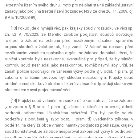
je trestním řízením svého druhu. Proto pro ně platí stejné základní ústavní
zásady jako pro jiná trestní řízení (rozsudek NSS ze dne 26. 11. 2009, čj.
8 Afs 10/2008-89).
[13] Pokud jde o nynější věc, pak krajský soud v rozsudku ve věci sp.
zn. 52 A 70/2023, ze kterého žalobce podjatost soudců dovozuje,
rozhodl o žalobě na ochranu před nezákonným zásahem správního
orgánu shodného žalobce tak, že ji zamítl. V žalobě na ochranu před
nezákonným zásahem správního orgánu se žalobce domáhal určení, že
silniční kontrola byla nezákonná, eventuálně pro případ, že by silniční
kontrolu soud neshledal jako nezákonnou, rovněž navrhl, aby určil, že
zásah policie spočívající ve vznesení výzvy podle § 5 odst. 1 písm. g)
zákona o silničním provozu byl shledán nezákonným. Krajský soud
předně shrnul skutkové okolnosti, které v zásadě odpovídají skutkovým
okolnostem v nyní projednávané věci.
[14] Krajský soud v daném rozsudku dále konstatoval, že se žalobce
[v rozporu s § 5 odst. 1 písm. g) zákona o silničním provozu] odmítl
podrobit odbornému lékařskému vyšetření. Tím byl podle soudu
podezřelý z porušení § 125c odst. 1 písm. d) uvedeného zákona. V
bodě 14, na který žalobce v rámci námitky podjatosti poukazuje, krajský
soud konstatoval, že žalobce nesporoval zákonnost výzvy k podrobení
se odbornému lékařskému vyšetření ve zdravotnickém zařízení. K tomu