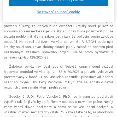
Přijmout všechny soubory cookie
žalobě na ochranu před nezákonným zásahem správního orgánu. S tím
se však žalobce neztotožnil. Tvrdil, že v řízení o žalobě na ochranu před
Nastavení souborů cookie
nezákonným zásahem správního orgánu se dokazovalo úředním
záznamem a videozáznamem. V nyní posuzované věci již správní orgány
provedly důkazy, ze kterých bude vycházet i krajský soud, jelikož se
správním spisem nedokazuje. Krajský soud tak bude posuzovat pouze
to, zda mohlo mít vliv na zákonnost výzvy, že policejní orgán žalobce
nepoučil. Na rozdíl od řízení ve věci sp. zn. 61 A 6/2024 bude nyní
krajský soud posuzovat shodný skutek jako v žalobě na ochranu před
nezákonným zásahem správního orgánu. Nelze proto vycházet z
usnesení čj. Nao 128/2024-28.
Žalobce rovněž navrhoval, aby si Nejvyšší správní soud vyžádal
hlasovací protokol ve věci sp. zn. 52 A 70/2023 a prověřil, zda závěr
prezentovaný v bodě 14 souvisejícího rozsudku představoval osobní
názor soudkyně JUDr. Petry Venclové, Ph.D., či zda se jednalo o názor
ostatních členů senátu, kteří ji přehlasovali.
Soudkyně JUDr. Petra Venclová, Ph.D., se k námitce podjatosti
vyjádřila tak, že jí věc byla přidělena v souladu s rozvrhem práce. Není jí
znám žádný důvod podjatosti a sama se ve věci necítí podjatá. K
účastníkům řízení nemá žádný vztah. Poukázala také na to, že obdobnou