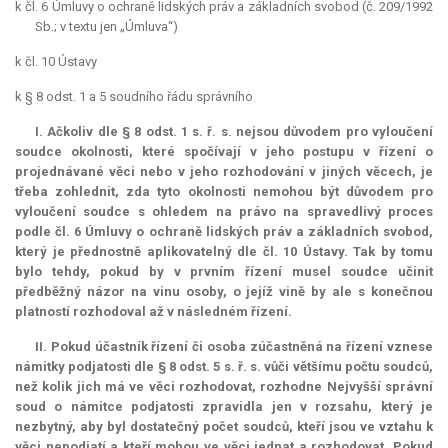
k čl. 6 Úmluvy o ochraně lidských práv a základních svobod (č. 209/1992
Sb.; v textu jen „Úmluva“)
k čl. 10 Ústavy
k § 8 odst. 1 a 5 soudního řádu správního
I. Ačkoliv dle § 8 odst. 1 s. ř. s. nejsou důvodem pro vyloučení
soudce okolnosti, které spočívají v jeho postupu v řízení o
projednávané věci nebo v jeho rozhodování v jiných věcech, je
třeba zohlednit, zda tyto okolnosti nemohou být důvodem pro
vyloučení soudce s ohledem na právo na spravedlivý proces
podle čl. 6 Úmluvy o ochraně lidských práv a základních svobod,
který je přednostně aplikovatelný dle čl. 10 Ústavy. Tak by tomu
bylo tehdy, pokud by v prvním řízení musel soudce učinit
předběžný názor na vinu osoby, o jejíž vině by ale s konečnou
platností rozhodoval až v následném řízení.
II. Pokud účastník řízení či osoba zúčastněná na řízení vznese
námitky podjatosti dle § 8 odst. 5 s. ř. s. vůči většímu počtu soudců,
než kolik jich má ve věci rozhodovat, rozhodne Nejvyšší správní
soud o námitce podjatosti zpravidla jen v rozsahu, který je
nezbytný, aby byl dostatečný počet soudců, kteří jsou ve vztahu k
věci nepodjatí a kteří mohou ve věci jednat a rozhodovat. Pokud