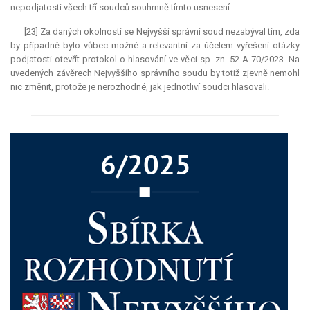
nepodjatosti všech tří soudců souhrnně tímto usnesení.
[23] Za daných okolností se Nejvyšší správní soud nezabýval tím, zda
by případně bylo vůbec možné a
relevantní
za účelem vyřešení otázky
podjatosti otevřít protokol o hlasování ve věci sp. zn. 52 A 70/2023. Na
uvedených závěrech Nejvyššího správního soudu by totiž zjevně nemohl
nic změnit, protože je nerozhodné, jak jednotliví soudci hlasovali.