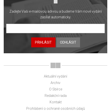
Zadejte Vaši e-mailovou adresu a budeme Vám nové vydání
zasílat automaticky.
PŘIHLÁSIT
ODHLÁSIT
Aktuální vydání
Archiv
O Sbírce
Redakční rada
Kontakt
Prohlášení o ochraně osobních údajů