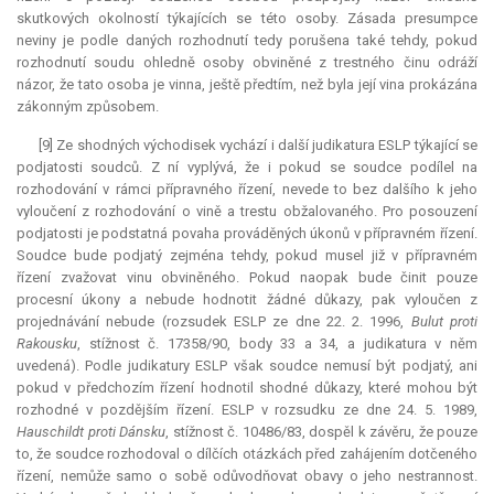
skutkových okolností týkajících se této osoby. Zásada
presumpce
neviny je podle daných rozhodnutí tedy porušena také tehdy, pokud
rozhodnutí soudu ohledně osoby obviněné z trestného činu odráží
názor, že tato osoba je vinna, ještě předtím, než byla její vina prokázána
zákonným způsobem.
[9] Ze shodných východisek vychází i další
judikatura
ESLP týkající se
podjatosti soudců. Z ní vyplývá, že i pokud se soudce podílel na
rozhodování v rámci přípravného řízení, nevede to bez dalšího k jeho
vyloučení z rozhodování o vině a trestu obžalovaného. Pro posouzení
podjatosti je podstatná povaha prováděných úkonů v přípravném řízení.
Soudce bude podjatý zejména tehdy, pokud musel již v přípravném
řízení zvažovat vinu obviněného. Pokud naopak bude činit pouze
procesní úkony a nebude hodnotit žádné důkazy, pak vyloučen z
projednávání nebude (rozsudek ESLP ze dne 22. 2. 1996,
Bulut proti
Rakousku
, stížnost č. 17358/90, body 33 a 34, a
judikatura
v něm
uvedená). Podle judikatury ESLP však soudce nemusí být podjatý, ani
pokud v předchozím řízení hodnotil shodné důkazy, které mohou být
rozhodné v pozdějším řízení. ESLP v rozsudku ze dne 24. 5. 1989,
Hauschildt proti Dánsku
, stížnost č. 10486/83, dospěl k závěru, že pouze
to, že soudce rozhodoval o dílčích otázkách před zahájením dotčeného
řízení, nemůže samo o sobě odůvodňovat obavy o jeho nestrannost.