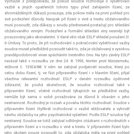
Vycházel z předpokladu, že pokud soudce rozhoduje o vyšetřovací
vazbě a jiných opatřeních tohoto typu před zahájením řízení, ze
shromážděných důkazů posuzuje, zda policie měla na první pohled pro
své podezření důvody. Naopak při řízení o vině a trestu obžalovaného
musí posoudit, zda důkazy u soudu přednesené postačují pro shledání
obžalovaného vinným. Podezření a formální shledání viny nesmějí být
posuzovány jako ekvivalentní. V dané věci však ESLP shledal porušení čl.
6 Úmluvy. To proto, že při rozhodování o pokračování vyšetřovací vazby
soudce musel předběžně posoudit také to, zda je obžalovaný s vysokou
pravděpodobností vinen spácháním trestného činu. Na tyto závěry ESLP
navázal také v rozsudku ze dne 24. 8. 1993,
Nortier proti Nizozemsku
,
stížnost č. 13924/88. V něm se zabýval podjatostí soudce, který po
celou dobu řízení, tj. ve fázi přípravného řízení i v hlavním líčení, přijal
všechna
relevantní
rozhodnutí. ESLP v daném rozsudku opětovně
zdůraznil, že pouhá skutečnost, že soudce rozhodoval také v
přípravném řízení, včetně rozhodnutí týkajících se předběžné vazby,
nemůže být sama o sobě považována za důvod k obavám o jeho
nestrannost. Rozhodný je rozsah a povaha těchto rozhodnutí. Soudce v
přípravném řízení čtyřikrát rozhodoval o vazbě stěžovatele a vyhověl
návrhu obžaloby na jeho psychiatrické vyšetření. Podle ESLP soudce byl
nestranný. Soudce se totiž zabýval odlišnými otázkami v rozhodnutích v
přípravném řízení a v rozsudku o vině a trestu. V přípravném řízení bylo
jeho úkolem pouze posoudit to, zda obžaloba měla na první pohled