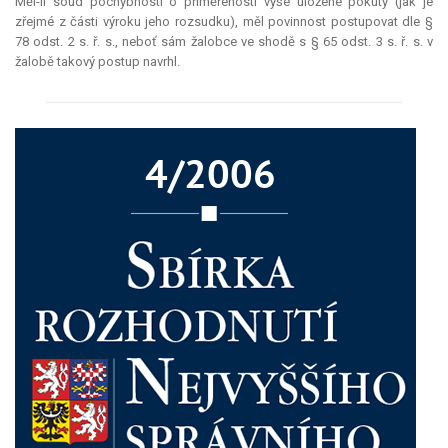
Měl-li soud pochybnosti o přiměřenosti výše uložené pokuty (jak je
zřejmé z části výroku jeho rozsudku), měl povinnost postupovat dle §
78 odst. 2 s. ř. s., neboť sám žalobce ve shodě s § 65 odst. 3 s. ř. s. v
žalobě takový postup navrhl.