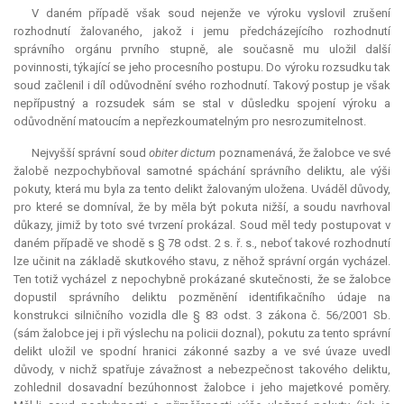
V daném případě však soud nejenže ve výroku vyslovil zrušení
rozhodnutí žalovaného, jakož i jemu předcházejícího rozhodnutí
správního orgánu prvního stupně, ale současně mu uložil další
povinnosti, týkající se jeho procesního postupu. Do výroku rozsudku tak
soud začlenil i díl odůvodnění svého rozhodnutí. Takový postup je však
nepřípustný a rozsudek sám se stal v důsledku spojení výroku a
odůvodnění matoucím a nepřezkoumatelným pro nesrozumitelnost.
Nejvyšší správní soud
obiter dictum
poznamenává, že žalobce ve své
žalobě nezpochybňoval samotné spáchání správního deliktu, ale výši
pokuty, která mu byla za tento delikt žalovaným uložena. Uváděl důvody,
pro které se domníval, že by měla být pokuta nižší, a soudu navrhoval
důkazy, jimiž by toto své tvrzení prokázal. Soud měl tedy postupovat v
daném případě ve shodě s § 78 odst. 2 s. ř. s., neboť takové rozhodnutí
lze učinit na základě skutkového stavu, z něhož správní orgán vycházel.
Ten totiž vycházel z nepochybně prokázané skutečnosti, že se žalobce
dopustil správního deliktu pozměnění identifikačního údaje na
konstrukci silničního vozidla dle § 83 odst. 3 zákona č. 56/2001 Sb.
(sám žalobce jej i při výslechu na policii doznal), pokutu za tento správní
delikt uložil ve spodní hranici zákonné sazby a ve své úvaze uvedl
důvody, v nichž spatřuje závažnost a nebezpečnost takového deliktu,
zohlednil dosavadní bezúhonnost žalobce i jeho majetkové poměry.