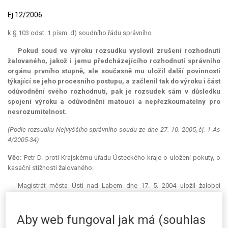
Ej 12/2006
k § 103 odst. 1 písm. d) soudního řádu správního
Pokud soud ve výroku rozsudku vyslovil zrušení rozhodnutí
žalovaného, jakož i jemu předcházejícího rozhodnutí správního
orgánu prvního stupně, ale současně mu uložil další povinnosti
týkající se jeho procesního postupu, a začlenil tak do výroku i část
odůvodnění svého rozhodnutí, pak je rozsudek sám v důsledku
spojení výroku a odůvodnění matoucí a nepřezkoumatelný pro
nesrozumitelnost.
(Podle rozsudku Nejvyššího správního soudu ze dne 27. 10. 2005, čj. 1 As
4/2005-34)
Věc:
Petr D. proti Krajskému úřadu Ústeckého kraje o uložení pokuty, o
kasační stížnosti žalovaného.
Magistrát města Ústí nad Labem dne 17. 5. 2004 uložil žalobci
pokutu ve výši 250 000 Kč za spáchání správního deliktu dle § 83 odst. 3
zákona č. 56/2001 Sb., o podmínkách provozu vozidel na pozemních
komunikacích (dále jen "zákon č. 56/2001 Sb."). Žalovaný dne 19. 8. 2004
Aby web fungoval jak má (souhlas
toto rozhodnutí potvrdil.