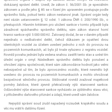
dokázaný správní delikt. Uvedl, že zákon č. 56/2001 Sb. je speciálním
zákonem a podle jeho § 85 se v řízení jím upraveném postupuje podle
správního řádu, pokud tento zákon nestanoví jinak. Správní orgán tedy
není vázán ustanovením § 12 odst. 1 zákona ČNR č. 200/1990 Sb., o
přestupcích. Hlavním kritériem pro uložení sankce v tomto případě byla
závažnost spáchaného správního deliktu, sám zákon stanoví horní
hranici sankce výší 5 000 000 Kč. Žalovaný dodal, že se v daném případě
nejednalo o nedbalostní delikt, čehož důkazem je opatření dvou
identických vozidel za účelem uvedení jednoho z nich do provozu na
pozemních komunikacích, ač bylo již trvale vyřazeno z registru vozidel.
Rovněž povaha jednání byla vedena snahou zastřít tento stav a uvést tím
úřední orgán v omyl. Následkem správního deliktu bylo porušení a
ohrožení zájmu společnosti, které sám zákonodárce hodnotí jako velmi
nebezpečné už tím, že bylo zprovozněno vozidlo, které nesmělo být
uvedeno do provozu na pozemních komunikacích a mohlo ohrožovat
bezpečnost silničního provozu. Stěžovatel rovněž zvažoval majetkové
poměry žalobce, které zjevně překračovaly výši stanovené sankce.
Odůvodnění výše stanovené sankce vycházelo ze zjištěného stavu věci,
z přiloženého daňového přiznání a údajů, které uvedl sám žalobce.
Nejvyšší správní soud zrušil napadený rozsudek krajského soudu a
věc mu vrátil k dalšímu řízení.