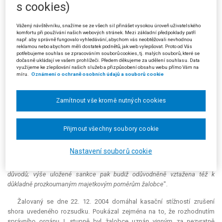
s cookies)
Rozsudkem ze dne 27. 9. 2004 Krajský soud v Ústí nad Labem
rozhodnutí žalovaného zrušil. Vzhledem k obsahu žaloby, v níž žalobce
Vážený návštěvníku, snažíme se ze všech sil přinášet vysokou úroveň uživatelského
komfortu při používání našich webových stránek. Mezi základní předpoklady patří
namítal zejména nepřiměřenost pokuty, byl soud nucen zabývat se
např. aby správně fungovalo vyhledávání, abychom vás neobtěžovali nevhodnou
důvody, které žalovaného vedly k uložení pokuty právě v dané výši.
reklamou nebo abychom měli dostatek podnětů, jak web vylepšovat. Proto od Vás
potřebujeme souhlas se zpracováním souborů cookies, tj. malých souborů, které se
Protože však odůvodnění rozhodnutí takové úvahy neobsahovalo,
dočasně ukládají ve vašem prohlížeči. Předem děkujeme za udělení souhlasu. Data
důvody tam uvedené nedávají ani jasný obraz o závažnosti
využijeme ke zlepšování našich služeb a přizpůsobení obsahu webu přímo Vám na
postihovaného skutku v důsledku způsobu jeho spáchání. Rovněž tak
míru.
Oznámení o ochraně osobních údajů a souborů cookie
žalovaný nehodnotil ani společenskou nebezpečnost počínání žalobce.
Ve výroku rozsudku soud rovněž uvedl, že "
Při určování sankce žalobci za
Zamítnout vše kromě nutných cookies
předmětný správní delikt, ohledně jehož spáchání jinak není žádných
pochybností, budiž zejména podrobně zkoumáno, zohledněno a
odůvodněno, zda žalobce svým konáním způsobil škodu či nikoliv, zda
Přijmout všechny soubory cookie
konal sám či v organizované skupině, zda předmět skutku byl získán
trestnou činností či nikoliv, zda šlo o ojedinělý skutek či jejich víceprvkovou
Nastavení souborů cookie
množinu s charakterem podnikatelské činnosti a zda ke spáchání
postihovaného deliktu došlo ze zištných či jen jiných méně závažných
důvodů; výše uložené sankce pak budiž odůvodněně vztažena též k
důkladně prozkoumaným majetkovým poměrům žalobce
".
Žalovaný se dne 22. 12. 2004 domáhal kasační stížností zrušení
shora uvedeného rozsudku. Poukázal zejména na to, že rozhodnutím
správního orgánu I. stupně byl žalobce uznán vinným za nezvratně