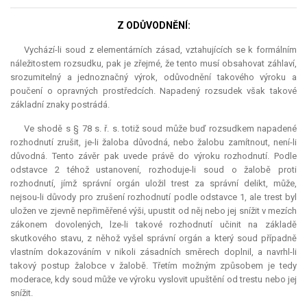
Z ODŮVODNĚNÍ:
Vychází-li soud z elementárních zásad, vztahujících se k formálním
náležitostem rozsudku, pak je zřejmé, že tento musí obsahovat záhlaví,
srozumitelný a jednoznačný výrok, odůvodnění takového výroku a
poučení o opravných prostředcích. Napadený rozsudek však takové
základní znaky postrádá.
Ve shodě s § 78 s. ř. s. totiž soud může buď rozsudkem napadené
rozhodnutí zrušit, je-li žaloba důvodná, nebo žalobu zamítnout, není-li
důvodná. Tento závěr pak uvede právě do výroku rozhodnutí. Podle
odstavce 2 téhož ustanovení, rozhoduje-li soud o žalobě proti
rozhodnutí, jímž správní orgán uložil trest za správní delikt, může,
nejsou-li důvody pro zrušení rozhodnutí podle odstavce 1, ale trest byl
uložen ve zjevně nepřiměřené výši, upustit od něj nebo jej snížit v mezích
zákonem dovolených, lze-li takové rozhodnutí učinit na základě
skutkového stavu, z něhož vyšel správní orgán a který soud případně
vlastním dokazováním v nikoli zásadních směrech doplnil, a navrhl-li
takový postup žalobce v žalobě. Třetím možným způsobem je tedy
moderace, kdy soud může ve výroku vyslovit upuštění od trestu nebo jej
snížit.