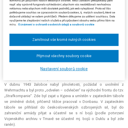
komfortu při používání našich webových stránek. Mezi základní předpoklady patří
např. aby správně fungovalo vyhledávání, abychom vás neobtěžovali nevhodnou
reklamou nebo abychom měli dostatek podnětů, jak web vylepšovat. Proto od Vás
Z ODŮVODNĚNÍ:
potřebujeme souhlas se zpracováním souborů cookies, tj. malých souborů, které se
dočasně ukládají ve vašem prohlížeči. Předem děkujeme za udělení souhlasu. Data
využijeme ke zlepšování našich služeb a přizpůsobení obsahu webu přímo Vám na
Žalobce v žádosti požadoval poskytnutí jednorázové částky za dobu
míru.
Oznámení o ochraně osobních údajů a souborů cookie
od 7. 5. 1944 do 6. 12. 1944, kdy byl v zajateckém táboře v Donbasu na
Ukrajině. Žalovaná žádost zamítla s odůvodněním, že za pojem
Zamítnout vše kromě nutných cookies
„odvlečení“ ve smyslu zákona č. 172/2002 Sb. nelze považovat zajetí
příslušníka německého Wehrmachtu a jeho umístění v zajateckém
táboře na území tehdejšího Sovětského svazu.
Přijmout všechny soubory cookie
Žalobce v opravném prostředku (i v přílohách žádosti) argumentoval
tím, že jako občan Československa v době začátku války byl ještě
Nastavení souborů cookie
nezletilý. Tzv. „Volkslistu“ podepsal jeho otec pod nátlakem a na
základě toho byl žalobce povolán do Wehrmachtu a nasazen ve Francii.
V dubnu 1943 žalobce nabyl plnoletosti, požádal o uvolnění z
Wehrmachtu a byl proto „odvelen – odvlečen“ na východní frontu do tzv.
„Strafkompanie“. Zde byl zajat u Kyjeva a umístěn v zajateckém táboře
ve zmíněné době, přičemž těžce pracoval v Donbasu. V zajateckém
táboře se přihlásil do československých ozbrojených sil, byl do
zahraniční armády přijat a účastnil se s ní bojů (podle potvrzení
Vojenského archivu v Trnavě se účastnil mj. bojů o Duklu a byl zde
raněn).