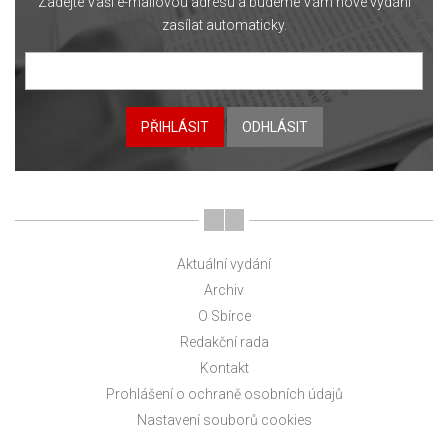
Zadejte Vaši e-mailovou adresu a budeme Vám nové vydání
zasílat automaticky.
PŘIHLÁSIT
ODHLÁSIT
Aktuální vydání
Archiv
O Sbírce
Redakční rada
Kontakt
Prohlášení o ochraně osobních údajů
Nastavení souborů cookies