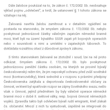
Dále žalobce poukázal na to, že zákon č. 172/2002 Sb. neobsahuje
výklad pojmu „odvlečení“, a tvrdí, že ustanovení § 1 tohoto zákona se
vztahuje i na něj.
Žalovaná navrhla žalobu zamítnout a v detailním vyjádření se
postavila na stanovisko, že smyslem zákona č. 172/2002 Sb. nebylo
poskytnout jednorázové částky válečným zajatcům německé branné
moci, kteří byli na území bývalého SSSR zajati při bojových operacích
nebo v souvislosti s nimi a umístěni v zajateckých táborech. To
dokládala rozsáhlou citací z důvodové zprávy k zákonu.
S tímto stanoviskem žalované se ztotožnil i soud; lze na ně proto
odkázat. Smyslem zákona č. 172/2002 Sb. bylo poskytnout
jednorázovou peněžní částku osobám, na kterých se provinil bývalý
československý režim tím, že jim neposkytl ochranu před zvůlí sovětské
moci (kontrarozvědky), která svévolně a v rozporu s právními předpisy
Československa zatýkala a deportovala československé občany za
činnost, ve které byl spatřován rozpor se zájmy Sovětského svazu; nešlo
však o činnost, jejímž předmětem by byly válečné operace německé
branné moci v době II. světové války, resp. bojová činnost německých
vojáků. Zpravidla takto byli odvlečeni bývalí ruští emigranti, kteří získali
čs. občanství. Mnozí z nich tu vystudovali, úspěšně se integrovali do