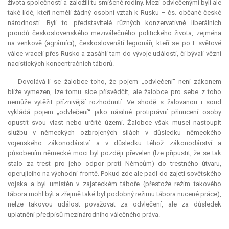
života společnosti a založili tu smíšené rodiny. Mezi odvlečenými byli ale
také lidé, kteří neměli žádný osobní vztah k Rusku – čs. občané české
národnosti. Byli to představitelé různých konzervativně liberálních
proudů československého meziválečného politického života, zejména
na venkově (agrárníci), českoslovenští legionáři, kteří se po I. světové
válce vraceli přes Rusko a zasáhli tam do vývoje událostí, či bývalí vězni
nacistických koncentračních táborů.
Dovolává-li se žalobce toho, že pojem „odvlečení“ není zákonem
blíže vymezen, lze tomu sice přisvědčit, ale žalobce pro sebe z toho
nemůže vytěžit příznivější rozhodnutí. Ve shodě s žalovanou i soud
vykládá pojem „odvlečení“ jako násilné protiprávní přinucení osoby
opustit svou vlast nebo určité území. Žalobce však musel nastoupit
službu v německých ozbrojených silách v důsledku německého
vojenského zákonodárství a v důsledku téhož zákonodárství a
působením německé moci byl později převelen (lze připustit, že se tak
stalo za trest pro jeho odpor proti Němcům) do trestného útvaru,
operujícího na východní frontě. Pokud zde ale padl do zajetí sovětského
vojska a byl umístěn v zajateckém táboře (přestože režim takového
tábora mohl být a zřejmě také byl podobný režimu tábora nucené práce),
nelze takovou událost považovat za odvlečení, ale za důsledek
uplatnění předpisů mezinárodního válečného práva.