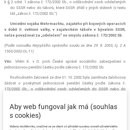
k § 2 odst. 1 zákona č. 172/2002 Sb., o odškodnění osob odvlečených
do SSSR nebo do táborů, které SSSR zřídil v jiných státech (v textu
též „zákon č. 172/2002 Sb.“)
Umístění vojáka Wehrmachtu, zajatého při bojových operacích
v době II. světové války, v zajateckém táboře v bývalém SSSR,
nelze považovat za „odvlečení“ ve smyslu zákona č. 172/2002 Sb.
(Podle rozsudku Nejvyššího správního soudu ze dne 29. 8. 2003, čj. 2 A
1503/2002-OL-11)
Věc:
Vilém K. v D. proti České správě sociálního zabezpečení o
jednorázovou peněžní částku podle zákona č. 172/2002 Sb.
Rozhodnutím žalované ze dne 31. 10. 2002 byla zamítnuta žalobcova
žádost o poskytnutí jednorázové peněžní částky podle zákona č.
172/2002 Sb., o odškodnění osob odvlečených do SSSR nebo do
táborů, které SSSR zřídil v jiných státech.
Aby web fungoval jak má (souhlas
Proti tomuto rozhodnutí podal žalobce u Vrchního soudu v Olomouci
v prosinci 2002 podle tehdy platných procesních předpisů opravný
s cookies)
prostředek; po provedení přípravných úkonů však již tento soud o věci
samé nerozhodl. Řízení proto dokončil podle soudního řádu správního a
Vážený návštěvníku, snažíme se ze všech sil přinášet vysokou úroveň uživatelského
jeho přechodných ustanovení Nejvyšší správní soud; žalobu zamítl.