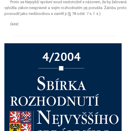
Proto se Nejvyšší správní soud neztotožnil s názorem, že by žalovaná
vyložila zákon nesprávně a svým rozhodnutím jej porušila. Žalobu proto
posoudil jako nedůvodnou a zamítl ji (§ 78 odst. 7 s. ř. s.).
(aza)