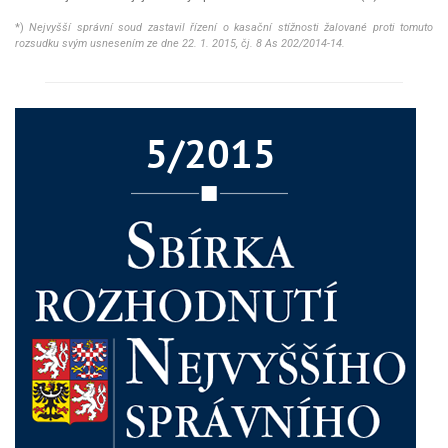
*)
Nejvyšší správní soud zastavil řízení o kasační stížnosti žalované proti tomuto
rozsudku svým usnesením ze dne 22. 1. 2015, čj. 8 As 202/2014-14.