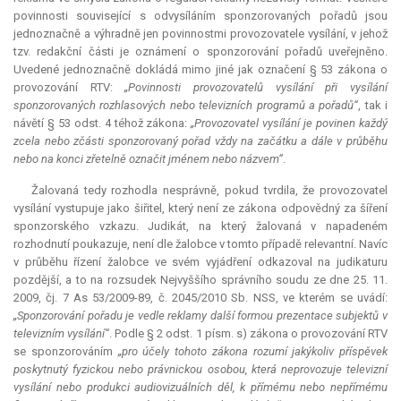
povinnosti související s odvysíláním sponzorovaných pořadů jsou
jednoznačně a výhradně jen povinnostmi provozovatele vysílání, v jehož
tzv. redakční části je oznámení o sponzorování pořadů uveřejněno.
Uvedené jednoznačně dokládá mimo jiné jak označení § 53 zákona o
provozování RTV:
„Povinnosti provozovatelů vysílání při vysílání
sponzorovaných rozhlasových nebo televizních programů a pořadů“
, tak i
návětí § 53 odst. 4 téhož zákona:
„Provozovatel vysílání je povinen každý
zcela nebo zčásti sponzorovaný pořad vždy na začátku a dále v průběhu
nebo na konci zřetelně označit jménem nebo názvem“
.
Žalovaná tedy rozhodla nesprávně, pokud tvrdila, že provozovatel
vysílání vystupuje jako šiřitel, který není ze zákona odpovědný za šíření
sponzorského vzkazu.
Judikát
, na který žalovaná v napadeném
rozhodnutí poukazuje, není dle žalobce v tomto případě
relevantní
. Navíc
v průběhu řízení žalobce ve svém vyjádření odkazoval na judikaturu
pozdější, a to na rozsudek Nejvyššího správního soudu ze dne 25. 11.
2009, čj. 7 As 53/2009-89, č. 2045/2010 Sb. NSS, ve kterém se uvádí:
„Sponzorování pořadu je vedle reklamy další formou prezentace subjektů v
televizním vysílání“
. Podle § 2 odst. 1 písm. s) zákona o provozování RTV
se sponzorováním
„pro účely tohoto zákona rozumí jakýkoliv příspěvek
poskytnutý fyzickou nebo právnickou osobou, která neprovozuje televizní
vysílání nebo produkci audiovizuálních děl, k přímému nebo nepřímému