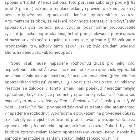
spojení s 1 odst. 8 téhož zákona. Toto porušení zákona je podle § 8a
odst. 3 písm. f) zákona o regulaci reklamy správním deliktem, za který
nese odpovědnost zpracovatel daného sponzorského vzkazu.
Argumentace žalobce, že veškeré povinnosti související s odvysíláním
sponzorovaných pořadů jsou výlučně povinnostmi provozovatele
vysílání, je zcela neopodstatněná, neboť pomíjí
relevantní
právní úpravu
obsaženou v zákoně o regulaci reklamy a je opřena o § 53 zákona o
provozování RTV, ačkoliv tento zákon, jak již bylo soudem uvedeno
shora, na danou věc vůbec nedopadá.
Soud však musel napadené rozhodnutí zrušit pro jeho dílčí
nepřezkoumatelnost. Žalovaná se v něm totiž zcela opomněla vypořádat
se zásadní žalobcovou námitkou, že není zpracovatelem (předmětného
sponzorského vzkazu) ve smyslu § 1 odst. 6 zákona o regulaci reklamy.
Přestože se žalobce v tomto směru hájil poněkud nesrozumitelným
způsobem, když tvrdil, že předmětný sponzorský vzkaz
„nezhotovil, ale
připravil pro provozovatele vysílání – Českou televizi“
, bylo podle § 68
odst. 3 správního řádu povinností žalované se s touto jeho argumentací
v napadeném rozhodnutí vypořádat a s poukazem na provedené důkazy
a z nich plynoucí zjištění zdůvodnit, proč žalovaná považuje žalobce za
zpracovatele předmětného sponzorského vzkazu. Pokud by totiž
žalobce zpracovatelem tohoto sponzorského vzkazu nebyl, nebylo by
samozřejmě možné jej za daný správní delikt sankcionovat. (...)