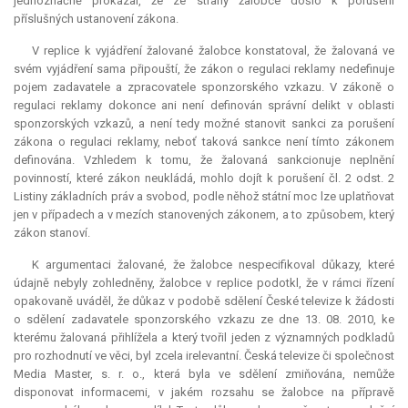
jednoznačně prokázal, že ze strany žalobce došlo k porušení
příslušných ustanovení zákona.
V replice k vyjádření žalované žalobce konstatoval, že žalovaná ve
svém vyjádření sama připouští, že zákon o regulaci reklamy nedefinuje
pojem zadavatele a zpracovatele sponzorského vzkazu. V zákoně o
regulaci reklamy dokonce ani není definován správní delikt v oblasti
sponzorských vzkazů, a není tedy možné stanovit sankci za porušení
zákona o regulaci reklamy, neboť taková sankce není tímto zákonem
definována. Vzhledem k tomu, že žalovaná sankcionuje neplnění
povinností, které zákon neukládá, mohlo dojít k porušení čl. 2 odst. 2
Listiny základních práv a svobod, podle něhož státní moc lze uplatňovat
jen v případech a v mezích stanovených zákonem, a to způsobem, který
zákon stanoví.
K argumentaci žalované, že žalobce nespecifikoval důkazy, které
údajně nebyly zohledněny, žalobce v replice podotkl, že v rámci řízení
opakovaně uváděl, že důkaz v podobě sdělení České televize k žádosti
o sdělení zadavatele sponzorského vzkazu ze dne 13. 08. 2010, ke
kterému žalovaná přihlížela a který tvořil jeden z významných podkladů
pro rozhodnutí ve věci, byl zcela irelevantní. Česká televize či společnost
Media Master, s. r. o., která byla ve sdělení zmiňována, nemůže
disponovat informacemi, v jakém rozsahu se žalobce na přípravě