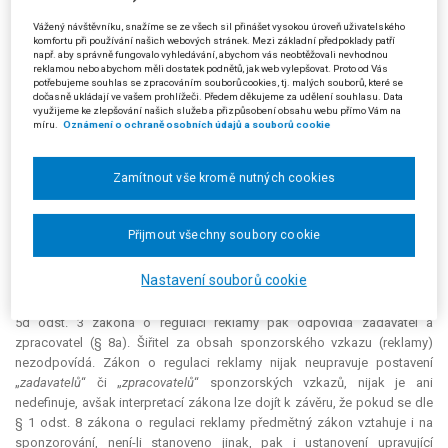
být prezentovány, aniž by bylo uvedeno, zda se jedná o doplněk stravy
nebo o léčivo, u léčiv by absentovaly výzvy k pročtení příbalové
Vážený návštěvníku, snažíme se ze všech sil přinášet vysokou úroveň uživatelského
komfortu při používání našich webových stránek. Mezi základní předpoklady patří
informace, rovněž by zde mohlo docházet k využívání nekalých
např. aby správně fungovalo vyhledávání, abychom vás neobtěžovali nevhodnou
obchodních praktik apod. Jinými slovy povinnosti plynoucí ze zákona o
reklamou nebo abychom měli dostatek podnětů, jak web vylepšovat. Proto od Vás
potřebujeme souhlas se zpracováním souborů cookies, tj. malých souborů, které se
regulaci reklamy jakožto zákona veřejnoprávní povahy, který chrání
dočasně ukládají ve vašem prohlížeči. Předem děkujeme za udělení souhlasu. Data
spotřebitele, by byly v rámci sponzorských vzkazů úspěšně obcházeny,
využijeme ke zlepšování našich služeb a přizpůsobení obsahu webu přímo Vám na
míru.
Oznámení o ochraně osobních údajů a souborů cookie
jelikož by neexistoval zadavatel a zpracovatel odpovědný a postižitelný
za dané porušení zákona, a provozovatel – šiřitel by logicky s odkazem
na zákon svou odpovědnost úspěšně vyloučil. Je tak nesporné, že i v
Zamítnout vše kromě nutných cookies
případě sponzorských vzkazů je vždy identifikovatelná osoba
zadavatele a zpracovatele, jak to předpokládá i § 1 odst. 8 zákona o
regulaci reklamy, když vztahuje povinnosti pro reklamu rovněž na
Přijmout všechny soubory cookie
sponzorování.
Nastavení souborů cookie
Dle zákona o regulaci reklamy jsou zodpovědnými subjekty za
porušení zákona zadavatel, zpracovatel, případně šiřitel. Za porušení §
5d odst. 3 zákona o regulaci reklamy pak odpovídá zadavatel a
zpracovatel (§ 8a). Šiřitel za obsah sponzorského vzkazu (reklamy)
nezodpovídá. Zákon o regulaci reklamy nijak neupravuje postavení
„
zadavatelů
“ či „
zpracovatelů
“ sponzorských vzkazů, nijak je ani
nedefinuje, avšak interpretací zákona lze dojít k závěru, že pokud se dle
§ 1 odst. 8 zákona o regulaci reklamy předmětný zákon vztahuje i na
sponzorování, není-li stanoveno jinak, pak i ustanovení upravující