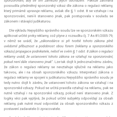
sponzorování, aby se tím zamezilo jejich obcházení.“
Pakliže žalovaná
posoudila předmětný sponzorský vzkaz dle zákona o regulaci reklamy,
který primárně upravuje reklamu, avšak dle § 1 odst. 8 se vztahuje i na
sponzorování, není-li stanoveno jinak, pak postupovala v souladu se
zákonem i stávající judikaturou.
Dle výkladu Nejvyššího správního soudu lze ve sponzorském vzkazu
aplikovat určité prvky reklamy, což plyne z rozsudku čj. 7 As 81/2005-79,
v němž se uvádí, že
„zákonodárce si při tvorbě tohoto zákona plně
uvědomil příbuznost a podobnost obou forem (reklamy a sponzorského
vzkazu) propagace podnikatele, neboť ve svém § 1 odst. 8 zákon o regulaci
reklamy uvádí, že ustanovení tohoto zákona se vztahují na sponzorování,
pokud není dále stanoveno jinak
“. Lze tak dojít k jednoznačnému závěru,
že zákon o regulaci reklamy se nevztahuje výlučně na reklamu jako
takovou, ale i na obsah sponzorského vzkazu. Interpretací zákona o
regulaci reklamy ve spojení s judikaturou Nejvyššího správního soudu je
tedy nutno dojít k závěru, že ustanovení tohoto zákona se vztahují i na
sponzorské vzkazy. Pokud se určitá pravidla vztahují na reklamu, pak se
nutně vztahují i na sponzorské vzkazy, pokud není stanoveno jinak. Z
logiky věci pak vyplývá, že pokud určité subjekty odpovídají za obsah
reklamy, pak nutně musí odpovídat za obsah sponzorského vzkazu z
postavení zadavatele či zpracovatele.