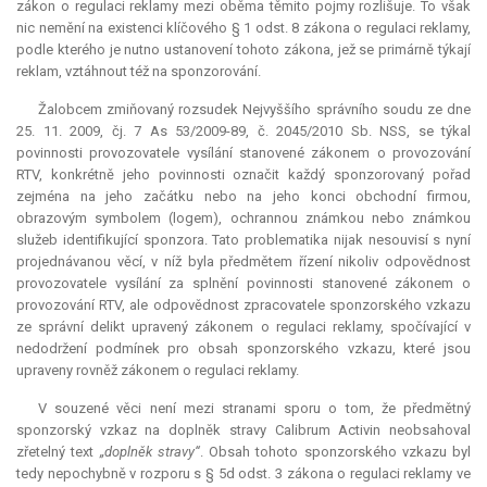
zákon o regulaci reklamy mezi oběma těmito pojmy rozlišuje. To však
nic nemění na existenci klíčového § 1 odst. 8 zákona o regulaci reklamy,
podle kterého je nutno ustanovení tohoto zákona, jež se primárně týkají
reklam, vztáhnout též na sponzorování.
Žalobcem zmiňovaný rozsudek Nejvyššího správního soudu ze dne
25. 11. 2009, čj. 7 As 53/2009-89, č. 2045/2010 Sb. NSS, se týkal
povinnosti provozovatele vysílání stanovené zákonem o provozování
RTV, konkrétně jeho povinnosti označit každý sponzorovaný pořad
zejména na jeho začátku nebo na jeho konci obchodní firmou,
obrazovým symbolem (logem), ochrannou známkou nebo známkou
služeb identifikující sponzora. Tato problematika nijak nesouvisí s nyní
projednávanou věcí, v níž byla předmětem řízení nikoliv odpovědnost
provozovatele vysílání za splnění povinnosti stanovené zákonem o
provozování RTV, ale odpovědnost zpracovatele sponzorského vzkazu
ze správní delikt upravený zákonem o regulaci reklamy, spočívající v
nedodržení podmínek pro obsah sponzorského vzkazu, které jsou
upraveny rovněž zákonem o regulaci reklamy.
V souzené věci není mezi stranami sporu o tom, že předmětný
sponzorský vzkaz na doplněk stravy Calibrum Activin neobsahoval
zřetelný text
„doplněk stravy“
. Obsah tohoto sponzorského vzkazu byl
tedy nepochybně v rozporu s § 5d odst. 3 zákona o regulaci reklamy ve