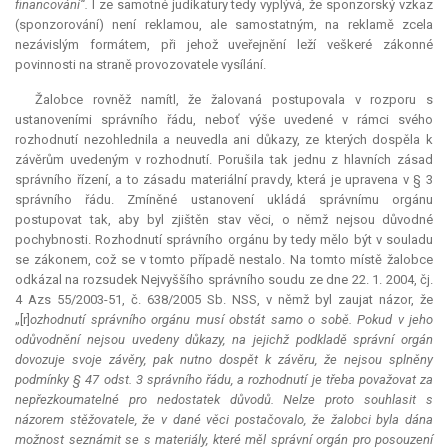
financování“.
I ze samotné judikatury tedy vyplývá, že sponzorský vzkaz
(sponzorování) není reklamou, ale samostatným, na reklamě zcela
nezávislým formátem, při jehož uveřejnění leží veškeré zákonné
povinnosti na straně provozovatele vysílání.
Žalobce rovněž namítl, že žalovaná postupovala v rozporu s
ustanoveními správního řádu, neboť výše uvedené v rámci svého
rozhodnutí nezohlednila a neuvedla ani důkazy, ze kterých dospěla k
závěrům uvedeným v rozhodnutí. Porušila tak jednu z hlavních zásad
správního řízení, a to zásadu materiální pravdy, která je upravena v § 3
správního řádu. Zmíněné ustanovení ukládá správnímu orgánu
postupovat tak, aby byl zjištěn stav věci, o němž nejsou důvodné
pochybnosti. Rozhodnutí správního orgánu by tedy mělo být v souladu
se zákonem, což se v tomto případě nestalo. Na tomto místě žalobce
odkázal na rozsudek Nejvyššího správního soudu ze dne 22. 1. 2004, čj.
4 Azs 55/2003-51, č. 638/2005 Sb. NSS, v němž byl zaujat názor, že
„[r]
ozhodnutí správního orgánu musí obstát samo o sobě. Pokud v jeho
odůvodnění nejsou uvedeny důkazy, na jejichž podkladě správní orgán
dovozuje svoje závěry, pak nutno dospět k závěru, že nejsou splněny
podmínky § 47 odst. 3 správního řádu, a rozhodnutí je třeba považovat za
nepřezkoumatelné pro nedostatek důvodů. Nelze proto souhlasit s
názorem stěžovatele, že v dané věci postačovalo, že žalobci byla dána
možnost seznámit se s materiály, které měl správní orgán pro posouzení