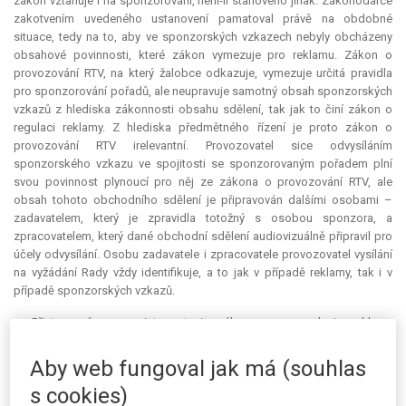
zákon vztahuje i na sponzorování, není-li stanoveno jinak. Zákonodárce
zakotvením uvedeného ustanovení pamatoval právě na obdobné
situace, tedy na to, aby ve sponzorských vzkazech nebyly obcházeny
obsahové povinnosti, které zákon vymezuje pro reklamu. Zákon o
provozování RTV, na který žalobce odkazuje, vymezuje určitá pravidla
pro sponzorování pořadů, ale neupravuje samotný obsah sponzorských
vzkazů z hlediska zákonnosti obsahu sdělení, tak jak to činí zákon o
regulaci reklamy. Z hlediska předmětného řízení je proto zákon o
provozování RTV irelevantní. Provozovatel sice odvysíláním
sponzorského vzkazu ve spojitosti se sponzorovaným pořadem plní
svou povinnost plynoucí pro něj ze zákona o provozování RTV, ale
obsah tohoto obchodního sdělení je připravován dalšími osobami –
zadavatelem, který je zpravidla totožný s osobou sponzora, a
zpracovatelem, který dané obchodní sdělení audiovizuálně připravil pro
účely odvysílání. Osobu zadavatele i zpracovatele provozovatel vysílání
na vyžádání Rady vždy identifikuje, a to jak v případě reklamy, tak i v
případě sponzorských vzkazů.
Přistoupením na interpretaci zákona o regulaci reklamy
prezentovanou žalobcem by dle mínění žalované došlo k zásadním
dopadům na spotřebitele, neboť sponzorské vzkazy by se staly
Aby web fungoval jak má (souhlas
platformou, v rámci níž by potenciálně mohlo docházet k neregulované
s cookies)
komerční komunikaci. Například farmaceutické produkty by zde mohly