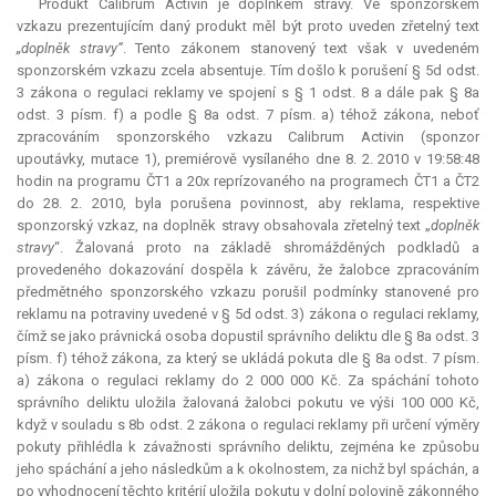
Produkt Calibrum Activin je doplňkem stravy. Ve sponzorském
vzkazu prezentujícím daný produkt měl být proto uveden zřetelný text
„doplněk stravy“
. Tento zákonem stanovený text však v uvedeném
sponzorském vzkazu zcela absentuje. Tím došlo k porušení § 5d odst.
3 zákona o regulaci reklamy ve spojení s § 1 odst. 8 a dále pak § 8a
odst. 3 písm. f) a podle § 8a odst. 7 písm. a) téhož zákona, neboť
zpracováním sponzorského vzkazu Calibrum Activin (sponzor
upoutávky, mutace 1), premiérově vysílaného dne 8. 2. 2010 v 19:58:48
hodin na programu ČT1 a 20x reprízovaného na programech ČT1 a ČT2
do 28. 2. 2010, byla porušena povinnost, aby reklama, respektive
sponzorský vzkaz, na doplněk stravy obsahovala zřetelný text „
doplněk
stravy
“. Žalovaná proto na základě shromážděných podkladů a
provedeného dokazování dospěla k závěru, že žalobce zpracováním
předmětného sponzorského vzkazu porušil podmínky stanovené pro
reklamu na potraviny uvedené v § 5d odst. 3) zákona o regulaci reklamy,
čímž se jako právnická osoba dopustil správního deliktu dle § 8a odst. 3
písm. f) téhož zákona, za který se ukládá pokuta dle § 8a odst. 7 písm.
a) zákona o regulaci reklamy do 2 000 000 Kč. Za spáchání tohoto
správního deliktu uložila žalovaná žalobci pokutu ve výši 100 000 Kč,
když v souladu s 8b odst. 2 zákona o regulaci reklamy při určení výměry
pokuty přihlédla k závažnosti správního deliktu, zejména ke způsobu
jeho spáchání a jeho následkům a k okolnostem, za nichž byl spáchán, a
po vyhodnocení těchto kritérií uložila pokutu v dolní polovině zákonného