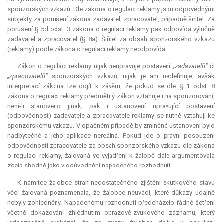
sponzorských vzkazů. Dle zákona o regulaci reklamy jsou odpovědnými
subjekty za porušení zákona zadavatel, zpracovatel, případně šiřitel. Za
porušení § 5d odst. 3 zákona o regulaci reklamy pak odpovídá výlučně
zadavatel a zpracovatel (§ 8a). Šiřitel za obsah sponzorského vzkazu
(reklamy) podle zákona o regulaci reklamy neodpovídá.
Zákon o regulaci reklamy nijak neupravuje postavení
„zadavatelů“
či
„zpracovatelů“
sponzorských vzkazů, nijak je ani nedefinuje, avšak
interpretací zákona lze dojít k závěru, že pokud se dle § 1 odst. 8
zákona o regulaci reklamy předmětný zákon vztahuje i na sponzorování,
není-li stanoveno jinak, pak i ustanovení upravující postavení
(odpovědnost) zadavatele a zpracovatele reklamy se nutně vztahují ke
sponzorskému vzkazu. V opačném případě by zmíněné ustanovení bylo
nadbytečné a jeho aplikace nereálná. Pokud jde o právní posouzení
odpovědnosti zpracovatele za obsah sponzorského vzkazu dle zákona
o regulaci reklamy, žalovaná ve vyjádření k žalobě dále argumentovala
zcela shodně jako v odůvodnění napadeného rozhodnutí.
K námitce žalobce stran nedostatečného zjištění skutkového stavu
věci žalovaná poznamenala, že žalobce neuvádí, které důkazy údajně
nebyly zohledněny. Napadenému rozhodnutí předcházelo řádné šetření
včetně dokazování zhlédnutím obrazově-zvukového záznamu, který