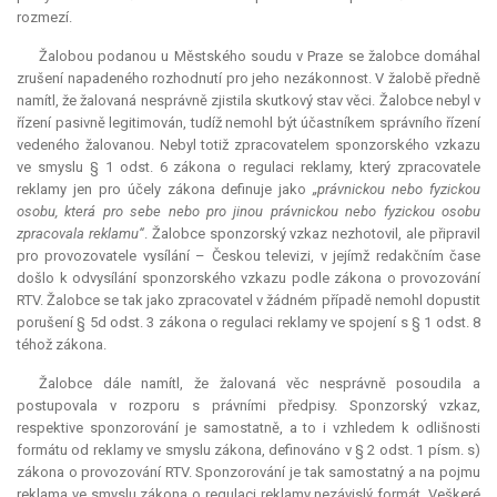
rozmezí.
Žalobou podanou u Městského soudu v Praze se žalobce domáhal
zrušení napadeného rozhodnutí pro jeho nezákonnost. V žalobě předně
namítl, že žalovaná nesprávně zjistila skutkový stav věci. Žalobce nebyl v
řízení pasivně legitimován, tudíž nemohl být účastníkem správního řízení
vedeného žalovanou. Nebyl totiž zpracovatelem sponzorského vzkazu
ve smyslu § 1 odst. 6 zákona o regulaci reklamy, který zpracovatele
reklamy jen pro účely zákona definuje jako
„právnickou nebo fyzickou
osobu, která pro sebe nebo pro jinou právnickou nebo fyzickou osobu
zpracovala reklamu“
. Žalobce sponzorský vzkaz nezhotovil, ale připravil
pro provozovatele vysílání – Českou televizi, v jejímž redakčním čase
došlo k odvysílání sponzorského vzkazu podle zákona o provozování
RTV. Žalobce se tak jako zpracovatel v žádném případě nemohl dopustit
porušení § 5d odst. 3 zákona o regulaci reklamy ve spojení s § 1 odst. 8
téhož zákona.
Žalobce dále namítl, že žalovaná věc nesprávně posoudila a
postupovala v rozporu s právními předpisy. Sponzorský vzkaz,
respektive sponzorování je samostatně, a to i vzhledem k odlišnosti
formátu od reklamy ve smyslu zákona, definováno v § 2 odst. 1 písm. s)
zákona o provozování RTV. Sponzorování je tak samostatný a na pojmu
reklama ve smyslu zákona o regulaci reklamy nezávislý formát. Veškeré