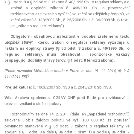
k § 1 odst. 8 a § 5d odst. 3 zákona č. 40/1995 Sb., o regulaci reklamy a o
změně a doplnění zákona č. 468/1991 Sb., o provozování
rozhlasového a televizního vysílání, ve znění pozdějších předpisů, ve
znění zákonů č. 138/2002 Sb., č. 25/2006 Sb. a č. 36/2008 Sb. (v textu
jen „zákon o regulaci reklamy“)
Obligatorní
obsahovou náležitost v podobě zřetelného textu
„
doplněk stravy
“, kterou zákon o regulaci reklamy vyžaduje u
reklam na doplňky stravy (§ 5d odst. 3 zákona č. 40/1995 Sb., o
regulaci reklamy), musí obsahovat i sponzorské vzkazy
propagující doplňky stravy (srov. § 1 odst. 8 téhož zákona).
(Podle rozsudku Městského soudu v Praze ze dne 19. 11. 2014, čj. 9 A
*)
111/2011-55)
Prejudikatura:
č. 1063/2007 Sb. NSS a č. 2045/2010 Sb. NSS.
Věc:
Akciová společnost OGILVY ONE proti Radě pro rozhlasové a
televizní vysílání o uložení pokuty.
Rozhodnutím ze dne 14. 2. 2011 (dále jen „napadené rozhodnutí“)
žalovaná uložila žalobci pokutu ve výši 100 000 Kč za porušení
povinnosti stanovené v § 5d odst. 3 zákona o regulaci reklamy ve
spojení s § 1 odst. 8 a dále § 8a odst. 3 písm. f) a podle § 8a odst. 7