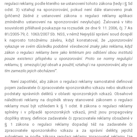
regulaci reklamy, podle kterého se ustanovení tohoto zákona (tedy i § 5d
odst. 3) vztahují na sponzorování, pokud není dále stanoveno jinak
(přičemž žádné z ustanovení zákona o regulaci reklamy aplikaci
zmíněného ustanovení na sponzorování nevylučuje). Žalovaná v této
souvislosti přiléhavě poukazuje na rozsudek ze dne 9. 11. 2006, čj. 7 As
81/2005-79, č. 1063/2007 Sb. NSS, v němž Nejvyšší správní soud dospěl
k naprosto totožnému závěru, když konstatoval, že „
sponzorování
vykazuje ve svém důsledku podobné všeobecné znaky jako reklama, když
zákon o regulaci reklamy bere jako kritérium pro odlišení obou institutů
pouze existenci příspěvku u sponzorování. Proto se normy regulující
reklamu, tj. omezující její obsah a použití, vztahují i na sponzorování, aby se
tím zamezilo jejich obcházení“.
Není zapotřebí, aby zákon o regulaci reklamy samostatně definoval
pojem zadavatele či zpracovatele sponzorského vzkazu nebo skutkové
podstaty správních deliktů v oblasti sponzorských vzkazů. Obsahové
náležitosti reklamy na doplněk stravy stanovené zákonem o regulaci
reklamy musí být vzhledem k § 1 odst. 8 zákona o regulaci reklamy
splněny i v případě sponzorských vzkazů, jimiž jsou propagovány
doplňky stravy, definice zadavatele či zpracovatele reklamy obsažené v
§ 1 zákona o regulaci reklamy dopadají též na zadavatele či
zpracovatele sponzorského vzkazu a za správní delikty, jejichž
subjektem je podle zákona regulaci reklamy zpracovatel reklamy, lze