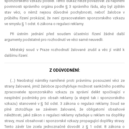
sponzorského vzkazu podílel. Tento důkaz nelze považovat za naplnění
povinnosti správního orgánu podle § 3 správního řádu, aby byl zjištěn
stav věci, o němž nejsou důvodné pochybnosti, neboť žalobce v
průběhu řízení prokázal, že není zpracovatelem sponzorského vzkazu
ve smyslu § 1 odst. 6 zákona o regulaci reklamy.
Při ústním jednání před soudem účastníci řízení žádné další
argumenty podstatné pro rozhodnutí ve věci samé neuvedli.
Městský soud v Praze rozhodnutí žalované zrušil a věc jí vrátil k
dalšímu řízení.
Z ODŮVODNĚNÍ:
(...) Neobstojí námitky namířené proti právnímu posouzení věci ze
strany žalované, jimiž žalobce zpochybňuje možnost sankčního postihu
zpracovatele sponzorského vzkazu za správní delikt spočívající v
nesplnění podmínky pro obsah reklamy (a stejně tak i sponzorského
vzkazu) stanovené v § 5d odst. 3 zákona o regulaci reklamy. Soud se
plně ztotožňuje se závěrem žalované, že
obligatorní
obsahové
náležitosti, jaké zákon o regulaci reklamy vyžaduje u reklam na doplňky
stravy, musí obsahovat i sponzorské vzkazy propagující doplňky stravy.
Tento závěr lze zcela jednoznačně dovodit z § 1 odst. 8 zákona o