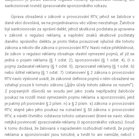
sankcionovat rovněž zpracovatele sponzorského vzkazu.
Úprava obsažená v zákoně o provozování RTV, jehož se žalobce v
dané věci dovolává, se na projednávanou věc vůbec nevztahuje. Žalobce
byl sankcionován za správní delikt, jehož skutková podstata je upravena
v zákoně o regulaci reklamy, a naplnění znaků skutkové podstaty
daného správního deliktu je proto třeba posuzovat výlučně dle tohoto
zákona a nikoliv dle zákona o provozování RTV. Navíc nelze přehlédnout,
že zákon o regulaci reklamy obsahuje vlastní vymezení pojmů, ať již se
jedná o pojem reklama (§ 1 odst. 2), sponzorování (§ 1 odst. 4), či o
pojmy zadavatel reklamy (§ 1 odst. 5), zpracovatel reklamy (§ 1 odst. 6)
nebo šiřitel reklamy (§ 1 odst. 7). Ustanovení § 2 zákona o provozování
RTV navíc výslovně uvádí, že zákonné definice pojmů v něm obsažené se
vztahují pouze k tomuto zákonu („[p]
ro účely tohoto zákona se rozumí
“).
Z popsaných důvodů se soudu jeví jako zcela nepřípadný žalobcův
poukaz na rozdíl mezi vymezením pojmu reklama a sponzorování, jenž
je patrný při porovnání § 2 písm. n) a § 2 písm. s) zákona o provozování
RTV, stejně jako jeho poukaz na označení § 53 zákona o provozování
RTV, a návětí čtvrtého odstavce tohoto ustanovení (které se navíc vůbec
netýká povinností zpracovatele reklamy či sponzorského vzkazu). Soud
k tomu dodává, že žalovaná v napadeném rozhodnutí netvrdí, že pojmy
reklama a sponzorování jsou totožné, a tvrdit to ani nemůže, neboť i