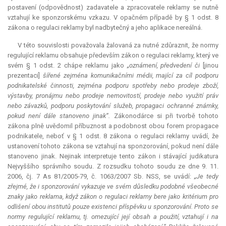
postavení (odpovědnost) zadavatele a zpracovatele reklamy se nutně
vztahují ke sponzorskému vzkazu. V opačném případě by § 1 odst. 8
zákona o regulaci reklamy byl nadbytečný a jeho aplikace nereálná.
V této souvislosti považovala žalovaná za nutné zdůraznit, že normy
regulující reklamu obsahuje především zákon o regulaci reklamy, který ve
svém § 1 odst. 2 chápe reklamu jako
„oznámení, předvedení či
[jinou
prezentaci]
šířené zejména komunikačními médii, mající za cíl podporu
podnikatelské činnosti, zejména podporu spotřeby nebo prodeje zboží,
výstavby, pronájmu nebo prodeje nemovitostí, prodeje nebo využití práv
nebo závazků, podporu poskytování služeb, propagaci ochranné známky,
pokud není dále stanoveno jinak“.
Zákonodárce si při tvorbě tohoto
zákona plně uvědomil příbuznost a podobnost obou forem propagace
podnikatele, neboť v § 1 odst. 8 zákona o regulaci reklamy uvádí, že
ustanovení tohoto zákona se vztahují na sponzorování, pokud není dále
stanoveno jinak. Nejinak interpretuje tento zákon i stávající
judikatura
Nejvyššího správního soudu. Z rozsudku tohoto soudu ze dne 9. 11.
2006, čj. 7 As 81/2005-79, č. 1063/2007 Sb. NSS, se uvádí:
„Je tedy
zřejmé, že i sponzorování vykazuje ve svém důsledku podobné všeobecné
znaky jako reklama, když zákon o regulaci reklamy bere jako kritérium pro
odlišení obou institutů pouze existenci příspěvku u sponzorování. Proto se
normy regulující reklamu, tj. omezující její obsah a použití, vztahují i na