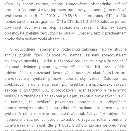
písm. a) téhož zákona, neboť zpracováním obchodního sdělení
produktu Calibrum Activin (sponzor upoutávky, mutace 1), premiérově
vysílaného dne 8. 2. 2010 v 19:58:48 na programu ČT1 a 20x
reprízovaného na programech ČT1 a ČT2 do 28. 2. 2010, žalobce porušil
povinnost, aby reklama, resp. sponzorský vzkaz, na doplněk stravy
obsahovala zřetelný text
„doplněk stravy“
. Uvedený text v předmětném
obchodním sdělení zcela absentuje.
V odůvodnění napadeného rozhodnutí žalovaná nejprve stručně
shrnula průběh řízení. Žalobce mj. namítal, že není zpracovatelem
reklamy ve smyslu § 1 odst. 6 zákona o regulaci reklamy a že naplnění
zákonné definice pojmu
„zpracovatel“
nemůže být bez bližšího
odůvodnění a dokazování dovozováno pouze ze skutečnosti, že pro
provozovatele vysílání připravil sponzorský vzkaz. Žalobce též
poukazoval na odlišné vymezení pojmů reklama a sponzorský vzkaz v
zákoně č. 231/2001 Sb., o provozování rozhlasového a televizního
vysílání a o změně dalších zákonů (dále jen „zákon o provozování RTV“),
a namítal, že veškeré povinnosti související s odvysíláním
sponzorovaných pořadů jsou výhradně povinnostmi provozovatele
vysílání. V rámci vlastního posouzení věci pak žalovaná v odůvodnění
napadeného rozhodnutí uvedla, že zákon o regulaci reklamy primárně
upravuje reklamu, avšak dle § 1 odst. 8 tohoto zákona se předmětný