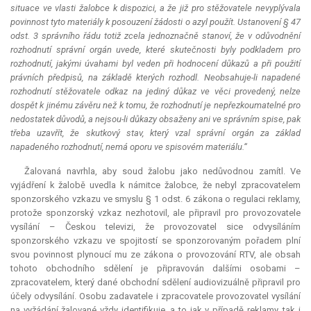
situace ve vlasti žalobce k dispozici, a že již pro stěžovatele nevyplývala
povinnost tyto materiály k posouzení žádosti o azyl použít. Ustanovení § 47
odst. 3 správního řádu totiž zcela jednoznačně stanoví, že v odůvodnění
rozhodnutí správní orgán uvede, které skutečnosti byly podkladem pro
rozhodnutí, jakými úvahami byl veden při hodnocení důkazů a při použití
právních předpisů, na základě kterých rozhodl. Neobsahuje-li napadené
rozhodnutí stěžovatele odkaz na jediný důkaz ve věci provedený, nelze
dospět k jinému závěru než k tomu, že rozhodnutí je nepřezkoumatelné pro
nedostatek důvodů, a nejsou-li důkazy obsaženy ani ve správním spise, pak
třeba uzavřít, že skutkový stav, který vzal správní orgán za základ
napadeného rozhodnutí, nemá oporu ve spisovém materiálu.“
Žalovaná navrhla, aby soud žalobu jako nedůvodnou zamítl. Ve
vyjádření k žalobě uvedla k námitce žalobce, že nebyl zpracovatelem
sponzorského vzkazu ve smyslu § 1 odst. 6 zákona o regulaci reklamy,
protože sponzorský vzkaz nezhotovil, ale připravil pro provozovatele
vysílání – Českou televizi, že provozovatel sice odvysíláním
sponzorského vzkazu ve spojitostí se sponzorovaným pořadem plní
svou povinnost plynoucí mu ze zákona o provozování RTV, ale obsah
tohoto obchodního sdělení je připravován dalšími osobami –
zpracovatelem, který dané obchodní sdělení audiovizuálně připravil pro
účely odvysílání. Osobu zadavatele i zpracovatele provozovatel vysílání
na vyžádání žalované vždy identifikuje, a to jak v případě reklamy, tak i