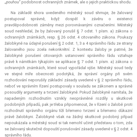
„
pouhou
“ podobnost ochranných známek, ale o jejich praktickou shodu.
Na základě shora uvedeného městský soud shrnuje, že žalovaný
postupoval správně, když dospěl k závěru o existenci
pravděpodobnosti záměny mezi porovnávanými označeními. Městský
soud neshledal, že by žalovaný porušil § 7 odst. 1 písm. a) zákona o
ochranných známkách, resp. § 26 odst. 4 citovaného zákona. Poukazy
žalobkyně na údajné porušení § 2 odst. 1, 3 a 4 správního řádu ze strany
žalovaného jsou zcela nekonkrétní. Z kontextu žaloby je patrné, že
žalobkyně porušení citovaných ustanovení správního řádu vztahuje
právě k námitkám týkajícím se aplikace § 7 odst. 1 písm. a) zákona o
ochranných známkách, které soud vypořádal výše. Městský soud tedy
ve stejné míře obecnosti podotýká, že správní orgány při svém
rozhodování neporušily základní zásady uvedené v § 2 správního řádu,
neboť ve správním řízení postupovaly v souladu se zákonem a správně
posoudily argumenty a tvrzení žalobkyně. Pokud žalobkyně namítala, že
napadeným rozhodnutím vznikly neoprávněné rozdíly u skutkově
podobných případů, pak je třeba připomenout, že v řízení o žalobě proti
rozhodnutí správního orgánu tíží břemeno tvrzení a břemeno důkazní
právě žalobkyni. Žalobkyně však na žádný skutkově podobný případ
nepoukázala a městský soud si tak nemohl učinit představu o tom, zda
se žalovaný skutečně dopouští porušování zásady uvedené v § 2 odst. 4
správního řádu.