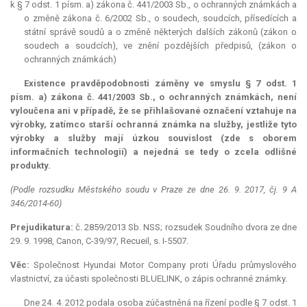
k § 7 odst. 1 písm. a) zákona č. 441/2003 Sb., o ochranných známkách a
o změně zákona č. 6/2002 Sb., o soudech, soudcích, přísedících a
státní správě soudů a o změně některých dalších zákonů (zákon o
soudech a soudcích), ve znění pozdějších předpisů, (zákon o
ochranných známkách)
Existence pravděpodobnosti záměny ve smyslu § 7 odst. 1
písm. a) zákona č. 441/2003 Sb., o ochranných známkách, není
vyloučena ani v případě, že se přihlašované označení vztahuje na
výrobky, zatímco starší ochranná známka na služby, jestliže tyto
výrobky a služby mají úzkou souvislost (zde s oborem
informačních technologií) a nejedná se tedy o zcela odlišné
produkty.
(Podle rozsudku Městského soudu v Praze ze dne 26. 9. 2017, čj. 9 A
346/2014-60)
Prejudikatura:
č. 2859/2013 Sb. NSS; rozsudek Soudního dvora ze dne
29. 9. 1998,
Canon
, C-39/97, Recueil, s. I-5507.
Věc:
Společnost Hyundai Motor Company proti Úřadu průmyslového
vlastnictví, za účasti společnosti BLUELINK, o zápis ochranné známky.
Dne 24. 4. 2012 podala osoba zúčastněná na řízení podle § 7 odst. 1