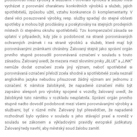
vycházet z porovnání charakteru konkrétních výrobků a služeb, jejich
spotřebitelů, způsobu užití, vztahu konkurence či komplementarity. V
dané věci posuzované výrobky, resp. služby spadají do stejné oblasti
spotřeby a mohou být prodávány a poskytovány na stejných prodejních
místech či stejnému okruhu spotřebitelů. Tzv. kompenzační zásada se
uplatní v případech, kdy jde o podobnost na straně porovnávaných
ochranných známek i na straně výrobků a služeb, které mají být
porovnávanými známkami chráněny. Žalovaný stejně jako správní orgán
prvního stupně posoudili porovnávaná označení v souladu s touto
zásadou. Žalovaný uvedl, že mezera mezi slovními prvky „
BLUE
“ a „
LINK
“
nemůže dodat označení zcela jiný význam, neboť spotřebitel si
porovnávaná označení přeloží zcela shodně a spotřebitelé zcela neznalí
anglického jazyka nebudou přisuzovat žádný význam ani jednomu z
označení. K námitce žalobkyně, že napadené označení mělo být
zapsáno alespoň pro výrobky spojené s vozidly, žalovaný uvedl, že
žalobkyně tuto námitku v rozkladu neuplatnila. Správní orgán prvního
stupně nadto dovodil podobnost mezi všemi porovnávanými výrobky a
službami, byť v různé míře. Žalovaný byl přesvědčen, že napadené
rozhodnutí bylo vydáno v souladu s jeho stávající praxí a rovněž v
souladu se zákonem a výkladovými pravidly evropské judikatury.
Žalovaný tedy navrhl, aby městský soud žalobu zamítl.