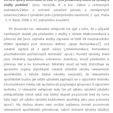
služby podobné
.“ (srov. Horáček, R. a kol.:
Zákon o ochranných
známkách/Zákon o ochraně označení původu a zeměpisných
označení/Zákon o vymáhání práv z průmyslového vlastnictví
, 2. vyd., Praha
: C. H. Beck, 2008, s. 97, zvýrazněno soudem).
Při zkoumání tzv.
relevantní
veřejnosti lze vyjít z toho, že v případě
namítaných služeb jde především o služby z oblasti telekomunikace a
přenosu dat [srov. zejména služby zapsané ve třídě 38 mezinárodního
třídění spadající pod obecnou definici „
Spoje
(komunikace)
“], což
ostatně vyplývá již z jejich názvu („
telekomunikace, komunikace
prostřednictvím počítačových terminálů
“ apod.). Rovněž výrobky, které
jsou chráněny napadenou ochrannou známkou, slouží především k
přenosu dat a ke komunikaci. Městský soud se tedy ztotožňuje se
správními orgány (žalobkyně ostatně ohledně okruhu relevantních
spotřebitelů v žalobě žádné námitky nevznáší), že relevantními
spotřebiteli budou jak běžní uživatelé zajímající se o výpočetní techniku
a komunikační média, tak společnosti poptávající spojovací či výpočetní
techniku. U
relevantní
veřejnosti tedy lze při výběru výrobků (služeb)
předpokládat mírně vyšší než běžný stupeň pozornosti (než by tomu
bylo např. při výběru výrobků každodenní spotřeby, jako jsou potraviny
apod.). Na druhou stranu není možné zvýšenou úroveň pozornosti
relevantních spotřebitelů přeceňovat, neboť dotčené výrobky (služby)