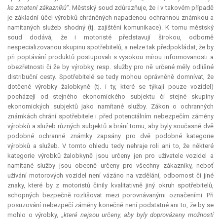
ke zmatení zákazníků
“. Městský soud zdůrazňuje, že i v takovém případě
je základní účel výrobků chráněných napadenou ochrannou známkou a
namítaných služeb shodný (tj. zajištění komunikace). K tomu městský
soud dodává, že i motoristé představují širokou, odborně
nespecializovanou skupinu spotřebitelů, a nelze tak předpokládat, že by
při poptávání produktů postupovali s vysokou mírou informovanosti a
obezřetnosti či že by výrobky, resp. služby pro ně určené měly odlišné
distribuční cesty. Spotřebitelé se tedy mohou oprávněně domnívat, že
dotčené výrobky žalobkyně (tj. i ty, které se týkají pouze vozidel)
pocházejí od stejného ekonomického subjektu či stejné skupiny
ekonomických subjektů jako namítané služby. Zákon o ochranných
známkách chrání spotřebitele i před potenciálním nebezpečím záměny
výrobků a služeb různých subjektů a brání tomu, aby byly současně dvě
podobné ochranné známky zapsány pro dvě podobné kategorie
výrobků a služeb. V tomto ohledu tedy nehraje roli ani to, že některé
kategorie výrobků žalobkyně jsou určeny jen pro uživatele vozidel a
namítané služby jsou obecně určeny pro všechny zákazníky, neboť
užívání motorových vozidel není vázáno na vzdělání, odbornost či jiné
znaky, které by z motoristů činily kvalitativně jiný okruh spotřebitelů,
schopných bezpečně rozlišovat mezi porovnávanými označeními. Při
posuzování nebezpečí záměny konečně není podstatné ani to, že by se
mohlo o výrobky, „
které nejsou určeny, aby byly doprovázeny možností