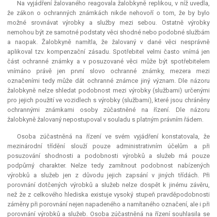
Na vyjádření žalovaného reagovala žalobkyně replikou, v níž uvedla,
že zákon o ochranných známkách nikde nehovoří o tom, že by bylo
možné srovnávat výrobky a služby mezi sebou. Ostatně výrobky
nemohou být ze samotné podstaty věci shodné nebo podobné službám
a naopak. Žalobkyně namítla, že žalovaný v dané věci nesprávně
aplikoval tzv. kompenzační zásadu. Spotřebitel velmi často vnímá jen
část ochranné známky a v posuzované věci může být spotřebitelem
vnímáno právě jen první slovo ochranné známky, mezera mezi
označeními tedy může dát ochranné známce jiný význam. Dle názoru
žalobkyně nelze shledat podobnost mezi výrobky (službami) určenými
pro jejich použití ve vozidlech s výrobky (službami), které jsou chráněny
ochrannými známkami osoby zúčastněné na řízení. Dle názoru
žalobkyně žalovaný nepostupoval v souladu s platným právním řádem.
Osoba zúčastněná na řízení ve svém vyjádření konstatovala, že
mezinárodní třídění slouží pouze administrativním účelům a při
posuzování shodnosti a podobnosti výrobků a služeb má pouze
podpůrný charakter. Nelze tedy zamítnout podobnost nabízených
výrobků a služeb jen z důvodu jejich zapsání v jiných třídách. Při
porovnání dotčených výrobků a služeb nelze dospět k jinému závěru,
než že z celkového hlediska existuje vysoký stupeň pravděpodobnosti
záměny při porovnání nejen napadeného a namítaného označení, ale i při
porovnání výrobků a služeb. Osoba zúčastněná na řízení souhlasila se