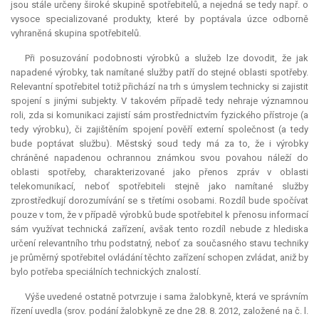
jsou stále určeny široké skupině spotřebitelů, a nejedná se tedy např. o
vysoce specializované produkty, které by poptávala úzce odborně
vyhraněná skupina spotřebitelů.
Při posuzování podobnosti výrobků a služeb lze dovodit, že jak
napadené výrobky, tak namítané služby patří do stejné oblasti spotřeby.
Relevantní
spotřebitel totiž přichází na trh s úmyslem technicky si zajistit
spojení s jinými subjekty. V takovém případě tedy nehraje významnou
roli, zda si komunikaci zajistí sám prostřednictvím fyzického přístroje (a
tedy výrobku), či zajištěním spojení pověří externí společnost (a tedy
bude poptávat službu). Městský soud tedy má za to, že i výrobky
chráněné napadenou ochrannou známkou svou povahou náleží do
oblasti spotřeby, charakterizované jako přenos zpráv v oblasti
telekomunikací, neboť spotřebiteli stejně jako namítané služby
zprostředkují dorozumívání se s třetími osobami. Rozdíl bude spočívat
pouze v tom, že v případě výrobků bude spotřebitel k přenosu informací
sám využívat technická zařízení, avšak tento rozdíl nebude z hlediska
určení relevantního trhu podstatný, neboť za současného stavu techniky
je průměrný spotřebitel ovládání těchto zařízení schopen zvládat, aniž by
bylo potřeba speciálních technických znalostí.
Výše uvedené ostatně potvrzuje i sama žalobkyně, která ve správním
řízení uvedla (srov. podání žalobkyně ze dne 28. 8. 2012, založené na č. l.