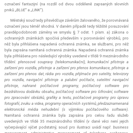
označení fantazijní (na rozdíl od dvou odděleně zapsaných slovních
prvků „
BLUE
“ a „
LINK
“).
Městský soud tedy přisvědčuje závěrům žalovaného, že porovnávaná
označení jsou téměř shodná. V daném případě tedy těžiště posuzování
pravděpodobnosti záměny ve smyslu § 7 odst. 1 písm. a) zákona o
ochranných známkách spočívá především v porovnávání výrobků, pro
něž byla přihlášena napadená ochranná známka, se službami, pro něž
byla zapsána namítaná ochranná známka. Napadená ochranná známka
byla přihlášena pro následující výrobky uvedené v třídě 9 mezinárodního
třídění:
přenosové soupravy (telekomunikační), komunikační přístroje a
zařízení pro vozidla, přístroje a zařízení pro přenos komunikace, přístroje a
zařízení pro přenos dat, rádia pro vozidla, přijímače pro satelity, televizory
pro vozidla, navigační přístroje a palubní počítače, satelitní navigační
přístroje, nahrané počítačové programy, počítačový software pro
bezdrátovou dodávku obsahu, počítačový software pro šifrování, software
pro zpracování obrázků, grafiky a textu, počítačové programy pro úpravu
fotografií, zvuku a videa, programy operačních systémů, předzaznamenaná
elektronická média nehudební (s výjimkou počítačového software)
.
Namítaná ochranná známka byla zapsána pro celou řadu služeb
uvedených ve třídě 35 mezinárodního třídění (v dané věci není jejich
vyčerpávající výčet podstatný, soud pro ilustraci uvádí např.
business