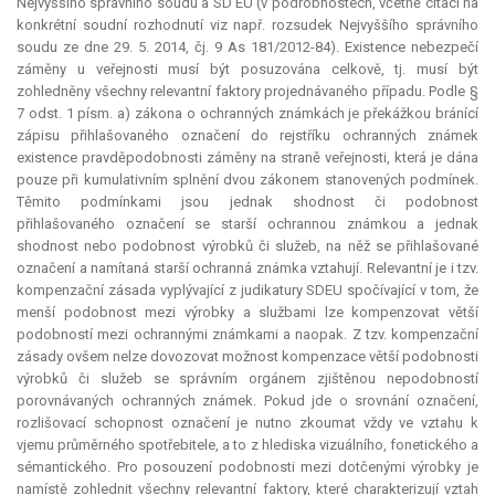
Nejvyššího správního soudu a SD EU (v podrobnostech, včetně citací na
konkrétní soudní rozhodnutí viz např. rozsudek Nejvyššího správního
soudu ze dne 29. 5. 2014, čj. 9 As 181/2012-84). Existence nebezpečí
záměny u veřejnosti musí být posuzována celkově, tj. musí být
zohledněny všechny
relevantní
faktory projednávaného případu. Podle §
7 odst. 1 písm. a) zákona o ochranných známkách je překážkou bránící
zápisu přihlašovaného označení do rejstříku ochranných známek
existence pravděpodobnosti záměny na straně veřejnosti, která je dána
pouze při kumulativním splnění dvou zákonem stanovených podmínek.
Těmito podmínkami jsou jednak shodnost či podobnost
přihlašovaného označení se starší ochrannou známkou a jednak
shodnost nebo podobnost výrobků či služeb, na něž se přihlašované
označení a namítaná starší ochranná známka vztahují.
Relevantní
je i tzv.
kompenzační zásada vyplývající z judikatury SDEU spočívající v tom, že
menší podobnost mezi výrobky a službami lze kompenzovat větší
podobností mezi ochrannými známkami a naopak. Z tzv. kompenzační
zásady ovšem nelze dovozovat možnost
kompenzace
větší podobnosti
výrobků či služeb se správním orgánem zjištěnou nepodobností
porovnávaných ochranných známek. Pokud jde o srovnání označení,
rozlišovací schopnost označení je nutno zkoumat vždy ve vztahu k
vjemu průměrného spotřebitele, a to z hlediska vizuálního, fonetického a
sémantického. Pro posouzení podobnosti mezi dotčenými výrobky je
namístě zohlednit všechny
relevantní
faktory, které charakterizují vztah