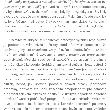
třetích osoby poskytovat k nim nějaké služby
“ (či že „
výrobky mohou být
provozovány samostatně
“), jak tvrdí žalobkyně. Faktor komplementarity
by bylo třeba vzít v úvahu v případech, kdy by se výrobky a služby lišily
svou povahou, účelem či způsobem použití. V daném případě však, jak
již bylo řečeno, mají dotčené výrobky i namítané služby konkurenční
charakter, mohou se na trhu střetávat a není tak vyloučena
pravděpodobnost asociace mezi porovnávanými označeními.
K námitce žalobkyně, že u některých dotčených výrobků, resp. služeb
je podobnost velmi nízká, městský soud především konstatuje, že
správní orgány tuto skutečnost vzaly při svém rozhodování v potaz (a to
i při zohlednění mírně zvýšeného stupně pozornosti potenciálních
spotřebitelů). Městský soud se tak ztotožňuje se správními orgány v
tom, že některé kategorie výrobků s namítanými službami bezprostředně
nesouvisí. Jedná se zejména o výrobky označené jako počítačové
programy, software či elektronická média. Ani tyto výrobky však dle
názoru soudu nelze považovat za naprosto odlišné od namítaných
služeb, neboť, jak správně podotkly správní orgány, počítačové
programy, software atp. jsou zásadním předpokladem pro samotné
fungování telekomunikačních přístrojů. V určitých případech dokonce
právě software či počítačový program představuje základní kvalitativní
prvek přenosu dat či komunikace a konkrétní technické parametry
výrobku, na němž je tento program nainstalován, jsou pro výsledek