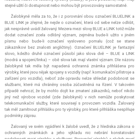
stejné užití či dostupnost nebo mohou být provozovány samostatně.
Žalobkyně měla za to, že i z porovnání obou označení BLUELINK a
BLUE LINK je zřejmé, že nejde o označení, která od sebe nelze odlišit,
jak nesprávně uvádí žalovaný. Mezera mezi slovy BLUE a LINK totiž může
dodat označení zcela odlišný význam, zejména bude-li užito v jiném
písmu nebo bude-li označení vysloveno pomalu (což se stane
zákazníkovi bez znalosti angličtiny). Označení BLUELINK je fantazijní
slovo, kdežto druhé označení působí jako slova dvě – BLUE a LINK
(modrá a spojení/linka) – obě slova tak mají vlastní význam. Dle názoru
žalobkyně tak měla být napadená ochranná známka přihlášena pro
výrobky, které jsou nějak spojeny s vozidly (např. komunikační přístroje a
zařízení pro vozidla), neboť zde opravdu nelze shledat podobnost se
službami, které má chráněny osoba zúčastněná na řízení. V takovém
případě nehrozí, že by mohlo dojít ke zmatení zákazníků, neboť nikdo
jiný než výrobce vozidel (zde žalobkyně) v nich nemůže poskytovat
telekomunikační služby, které souvisejí s provozem vozidla. Žalovaný
tak měl zamítnout přihlášku pro ty výrobky, pro které přihláška nesplňuje
podmínky zápisu.
Žalovaný ve svém vyjádření k žalobě uvedl, že z hlediska zákona o
ochranných známkách a jeho výkladu nic nebrání konstatování
podobnosti mezi výrobky a službami. Porovnání výrobků a služeb musí