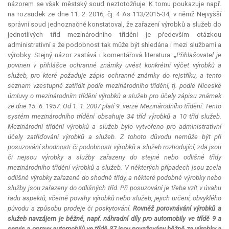
názorem se však městský soud neztotožňuje. K tomu poukazuje např.
na rozsudek ze dne 11. 2. 2016, čj. 4 As 113/2015-34, v němž Nejvyšší
správní soud jednoznačně konstatoval, že zařazení výrobků a služeb do
jednotlivých tříd mezinárodního třídění je především otázkou
administrativní a že podobnost tak může být shledána i mezi službami a
výrobky. Stejný názor zastává i komentářová literatura: „
Přihlašovatel je
povinen v přihlášce ochranné známky uvést konkrétní výčet výrobků a
služeb, pro které požaduje zápis ochranné známky do rejstříku, a tento
seznam vzestupně zatřídit podle mezinárodního třídění, tj. podle Niceské
úmluvy o mezinárodním třídění výrobků a služeb pro účely zápisu známek
ze dne 15. 6. 1957. Od 1. 1. 2007 platí 9. verze Mezinárodního třídění. Tento
systém mezinárodního třídění obsahuje 34 tříd výrobků a 10 tříd služeb.
Mezinárodní třídění výrobků a služeb bylo vytvořeno pro administrativní
účely zatřiďování výrobků a služeb. Z tohoto důvodu nemůže být při
posuzování shodnosti či podobnosti výrobků a služeb rozhodující, zda jsou
či nejsou výrobky a služby zařazeny do stejné nebo odlišné třídy
mezinárodního třídění výrobků a služeb. V některých případech jsou zcela
odlišné výrobky zařazené do shodné třídy, a některé podobné výrobky nebo
služby jsou zařazeny do odlišných tříd. Při posuzování je třeba vzít v úvahu
řadu aspektů, včetně povahy výrobků nebo služeb, jejich určení, obvyklého
původu a způsobu prodeje či poskytování.
Rovněž porovnávání výrobků a
služeb navzájem je běžné, např. náhradní díly pro automobily ve třídě 9 a
servis a opravy automobilů ve třídě 37 jsou považovány běžně za výrobky a