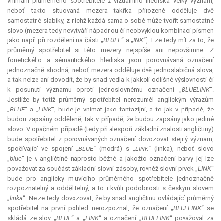
vnímání průměrného spotřebitele z vizuálního hlediska velký význam,
neboť takto situovaná mezera takřka přirozeně odděluje dvě
samostatné slabiky, z nichž každá sama o sobě může tvořit samostatné
slovo (mezera tedy nevytváří nápadnou či neobvyklou kombinaci písmen
jako např. při rozdělení na části „
BLUEL
“ a „
INK
“). Lze tedy mít za to, že
průměrný spotřebitel si této mezery nejspíše ani nepovšimne. Z
fonetického a sémantického hlediska jsou porovnávaná označení
jednoznačně shodná, neboť mezera odděluje dvě jednoslabičná slova,
a tak nelze ani dovodit, že by snad vedla k jakkoli odlišné výslovnosti či
k posunutí významu oproti jednoslovnému označení „
BLUELINK
“.
Jestliže by totiž průměrný spotřebitel nerozuměl anglickým výrazům
„
BLUE
“ a „
LINK
“, bude je vnímat jako fantazijní, a to jak v případě, že
budou zapsány odděleně, tak v případě, že budou zapsány jako jediné
slovo. V opačném případě (tedy při alespoň základní znalosti angličtiny)
bude spotřebitel z porovnávaných označení dovozovat stejný význam,
spočívající ve spojení „
BLUE
“ (modrá) s „
LINK
“ (linka), neboť slovo
„
blue
“ je v angličtině naprosto běžné a jakožto označení barvy jej lze
považovat za součást základní slovní zásoby, rovněž slovní prvek „
LINK
“
bude pro anglicky mluvícího průměrného spotřebitele jednoznačně
rozpoznatelný a oddělitelný, a to i kvůli podobnosti s českým slovem
„
linka
“. Nelze tedy dovozovat, že by snad angličtinu ovládající průměrný
spotřebitel na první pohled nerozpoznal, že označení „
BLUELINK
“ se
skládá ze slov „
BLUE
“ a „
LINK
“ a označení „
BLUELINK
“ považoval za