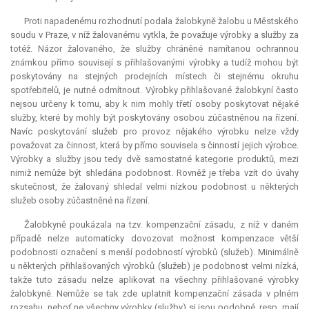
Proti napadenému rozhodnutí podala žalobkyně žalobu u Městského
soudu v Praze, v níž žalovanému vytkla, že považuje výrobky a služby za
totéž. Názor žalovaného, že služby chráněné namítanou ochrannou
známkou přímo souvisejí s přihlašovanými výrobky a tudíž mohou být
poskytovány na stejných prodejních místech či stejnému okruhu
spotřebitelů, je nutné odmítnout. Výrobky přihlašované žalobkyní často
nejsou určeny k tomu, aby k nim mohly třetí osoby poskytovat nějaké
služby, které by mohly být poskytovány osobou zúčastněnou na řízení.
Navíc poskytování služeb pro provoz nějakého výrobku nelze vždy
považovat za činnost, která by přímo souvisela s činností jejich výrobce.
Výrobky a služby jsou tedy dvě samostatné kategorie produktů, mezi
nimiž nemůže být shledána podobnost. Rovněž je třeba vzít do úvahy
skutečnost, že žalovaný shledal velmi nízkou podobnost u některých
služeb osoby zúčastněné na řízení.
Žalobkyně poukázala na tzv. kompenzační zásadu, z níž v daném
případě nelze automaticky dovozovat možnost
kompenzace
větší
podobnosti označení s menší podobností výrobků (služeb). Minimálně
u některých přihlašovaných výrobků (služeb) je podobnost velmi nízká,
takže tuto zásadu nelze aplikovat na všechny přihlašované výrobky
žalobkyně. Nemůže se tak zde uplatnit kompenzační zásada v plném
rozsahu, neboť ne všechny výrobky (služby) si jsou podobné, resp. mají