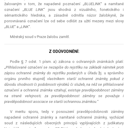
žalovaným v tom, že napadené poznačení „
BLUELINK
“ a namítané
označení „
BLUE LINK
“ jsou shodná z vizuálního, fonetického i
sémantického hlediska, a zásadně odmítla názor žalobkyně, že
porovnávaná označení lze od sebe odlišit za užití mezery mezi slovy
„
BLUE
“ a „
LINK
“.
Městský soud v Praze žalobu zamítl.
Z ODŮVODNĚNÍ:
Podle § 7 odst. 1 písm. a) zákona o ochranných známkách platí:
„
Přihlašované označení se nezapíše do rejstříku na základě námitek proti
zápisu ochranné známky do rejstříku podaných u Úřadu
[tj. u správního
orgánu prvního stupně]
vlastníkem starší ochranné známky, pokud z
důvodu shodnosti či podobnosti výrobků či služeb, na něž se přihlašované
označení a ochranná známka vztahují, existuje pravděpodobnost záměny
na straně veřejnosti; za pravděpodobnost záměny se považuje i
pravděpodobnost asociace se starší ochrannou známkou.
“
V meritu sporu, tedy v posouzení pravděpodobnosti záměny
napadené ochranné známky a namítané ochranné známky, vycházel
soud z následujících obecných principů vyplývajících z judikatury