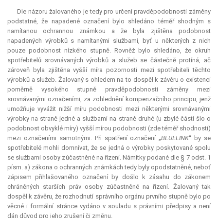
Dle názoru žalovaného je tedy pro určení pravděpodobnosti záměny
podstatné, že napadené označení bylo shledáno téměř shodným s
namítanou ochrannou známkou a že byla zjištěna podobnost
napadených výrobků s namítanými službami, byť u některých z nich
pouze podobnost nízkého stupně. Rovněž bylo shledáno, že okruh
spotřebitelů srovnávaných výrobků a služeb se částečně protíná, ač
zároveň byla zjištěna vyšší míra pozornosti mezi spotřebiteli těchto
výrobků a služeb. Žalovaný s ohledem na to dospěl k závěru o existenci
poměrně vysokého stupně pravděpodobnosti záměny mezi
srovnávanými označeními, za zohlednění kompenzačního principu, jenž
umožňuje vyvážit nižší míru podobnosti mezi některými srovnávanými
výrobky na straně jedné a službami na straně druhé (u zbylé části šlo o
podobnost obvyklé míry) vyšší mírou podobnosti (zde téměř shodnosti)
mezi označeními samotnými. Při spatření označení „
BLUELINK
“ by se
spotřebitelé mohli domnívat, že se jedná o výrobky poskytované spolu
se službami osoby zúčastněné na řízení. Námitky podané dle § 7 odst. 1
písm. a) zákona o ochranných známkách tedy byly opodstatněné, neboť
zápisem přihlašovaného označení by došlo k zásahu do zákonem
chráněných starších práv osoby zúčastněné na řízení. Žalovaný tak
dospěl k závěru, že rozhodnutí správního orgánu prvního stupně bylo po
věcné i formální stránce vydáno v souladu s právními předpisy a není
dán důvod pro jeho zrušení či změnu.