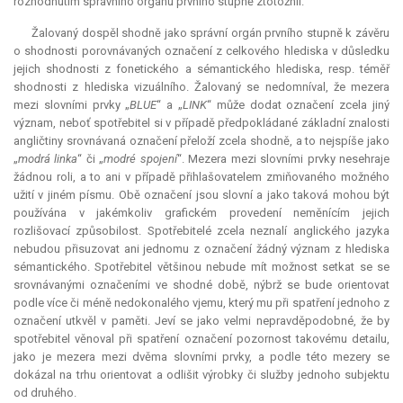
rozhodnutím správního orgánu prvního stupně ztotožnil.
Žalovaný dospěl shodně jako správní orgán prvního stupně k závěru
o shodnosti porovnávaných označení z celkového hlediska v důsledku
jejich shodnosti z fonetického a sémantického hlediska, resp. téměř
shodnosti z hlediska vizuálního. Žalovaný se nedomníval, že mezera
mezi slovními prvky „
BLUE
“ a „
LINK
“ může dodat označení zcela jiný
význam, neboť spotřebitel si v případě předpokládané základní znalosti
angličtiny srovnávaná označení přeloží zcela shodně, a to nejspíše jako
„
modrá linka
“ či „
modré spojení
“. Mezera mezi slovními prvky nesehraje
žádnou roli, a to ani v případě přihlašovatelem zmiňovaného možného
užití v jiném písmu. Obě označení jsou slovní a jako taková mohou být
používána v jakémkoliv grafickém provedení neměnícím jejich
rozlišovací způsobilost. Spotřebitelé zcela neznalí anglického jazyka
nebudou přisuzovat ani jednomu z označení žádný význam z hlediska
sémantického. Spotřebitel většinou nebude mít možnost setkat se se
srovnávanými označeními ve shodné době, nýbrž se bude orientovat
podle více či méně nedokonalého vjemu, který mu při spatření jednoho z
označení utkvěl v paměti. Jeví se jako velmi nepravděpodobné, že by
spotřebitel věnoval při spatření označení pozornost takovému detailu,
jako je mezera mezi dvěma slovními prvky, a podle této mezery se
dokázal na trhu orientovat a odlišit výrobky či služby jednoho subjektu
od druhého.