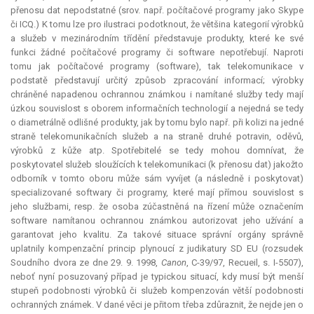
přenosu dat nepodstatné (srov. např. počítačové programy jako Skype
či ICQ.) K tomu lze pro ilustraci podotknout, že většina kategorií výrobků
a služeb v mezinárodním třídění představuje produkty, které ke své
funkci žádné počítačové programy či software nepotřebují. Naproti
tomu jak počítačové programy (software), tak telekomunikace v
podstatě představují určitý způsob zpracování informací; výrobky
chráněné napadenou ochrannou známkou i namítané služby tedy mají
úzkou souvislost s oborem informačních technologií a nejedná se tedy
o diametrálně odlišné produkty, jak by tomu bylo např. při kolizi na jedné
straně telekomunikačních služeb a na straně druhé potravin, oděvů,
výrobků z kůže atp. Spotřebitelé se tedy mohou domnívat, že
poskytovatel služeb sloužících k telekomunikaci (k přenosu dat) jakožto
odborník v tomto oboru může sám vyvíjet (a následně i poskytovat)
specializované softwary či programy, které mají přímou souvislost s
jeho službami, resp. že osoba zúčastněná na řízení může označením
software namítanou ochrannou známkou autorizovat jeho užívání a
garantovat jeho kvalitu. Za takové situace správní orgány správně
uplatnily kompenzační princip plynoucí z judikatury SD EU (rozsudek
Soudního dvora ze dne 29. 9. 1998,
Canon
, C-39/97, Recueil, s. I-5507),
neboť nyní posuzovaný případ je typickou situací, kdy musí být menší
stupeň podobnosti výrobků či služeb kompenzován větší podobnosti
ochranných známek. V dané věci je přitom třeba zdůraznit, že nejde jen o