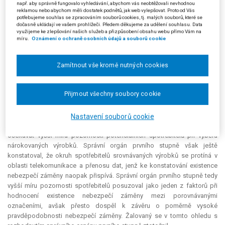
např. aby správně fungovalo vyhledávání, abychom vás neobtěžovali nevhodnou
Žalovaný souhlasil se správním orgánem prvního stupně, že v
reklamou nebo abychom měli dostatek podnětů, jak web vylepšovat. Proto od Vás
případě výrobků z kategorie počítačových programů, software a
potřebujeme souhlas se zpracováním souborů cookies, tj. malých souborů, které se
elektronických médií se sice nejedná o výrobky, které bezprostředně
dočasně ukládají ve vašem prohlížeči. Předem děkujeme za udělení souhlasu. Data
využijeme ke zlepšování našich služeb a přizpůsobení obsahu webu přímo Vám na
souvisejí s namítanými službami, resp. že by služby nemohly být bez
míru.
Oznámení o ochraně osobních údajů a souborů cookie
těchto výrobků poskytovány. Žalovaný však dodal, že software či
programové vybavení je vždy potřebné pro provoz a funkci
telekomunikačních přístrojů, přenos telefonního signálu či rádiového a
Zamítnout vše kromě nutných cookies
televizního vysílání, popř. přenos informací prostřednictvím internetu
nebo internetových sítí. Ve vztahu k těmto výrobkům je tedy rovněž
Přijmout všechny soubory cookie
možno konstatovat určitou podobnost, i když jen velmi nízkého stupně.
Ve vztahu k námitce žalobkyně, že k odlišení mezi srovnávanými
označeními přispěje vyšší úroveň pozornosti spotřebitelů, žalovaný
Nastavení souborů cookie
připustil, že správní orgán prvního stupně dospěl k závěru, že se dá
očekávat vyšší míra pozornosti potenciálních spotřebitelů při výběru
nárokovaných výrobků. Správní orgán prvního stupně však ještě
konstatoval, že okruh spotřebitelů srovnávaných výrobků se protíná v
oblasti telekomunikace a přenosu dat, jenž ke konstatování existence
nebezpečí záměny naopak přispívá. Správní orgán prvního stupně tedy
vyšší míru pozornosti spotřebitelů posuzoval jako jeden z faktorů při
hodnocení existence nebezpečí záměny mezi porovnávanými
označeními, avšak přesto dospěl k závěru o poměrně vysoké
pravděpodobnosti nebezpečí záměny. Žalovaný se v tomto ohledu s