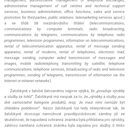
management, administrative management of telephone exchanges,
administrative management of call centres and technical support
services, business administration, office functions, sales and service
promotion for third parties, public relations; telemarketing services
apod.)
a ve třídě 38 mezinárodního třídění (
telecommunications,
communications by computer terminals, radio broadcasting,
communications by telegrams, communications by telephone, radio
programmes, television programmes, information on telecommunications,
rental of telecommunication
apparatus
, rental of message sending
apparatus
, rental of modems, rental of telephones, electronic mail,
message sending, computer aided transmission of messages and
images, mobile radiotelephony, transmitting by satellite, telephone
communications, telephone services, broadcasting of radio and television
programmes, sending of telegrams, transmission of information via the
Internet or intranet networks
).
Žalobkyně v žalobě žalovanému nejprve vytýká, že „
považuje výrobky
a služby za totéž
“. Žalobkyně má naopak za to, že „
výrobky a služby jsou
dvě samostatné kategorie produktů, resp. že mezi nimi nemůže být
shledána podobnost
“. Názor žalobkyně lze tedy interpretovat tak, že
žalobkyně dovozuje nemožnost pravděpodobnosti záměny již ze
skutečnosti, že napadená ochranná známka byla přihlášena pro výrobky,
zatímco namítaná ochranná známka byla zapsána pro služby. S tímto