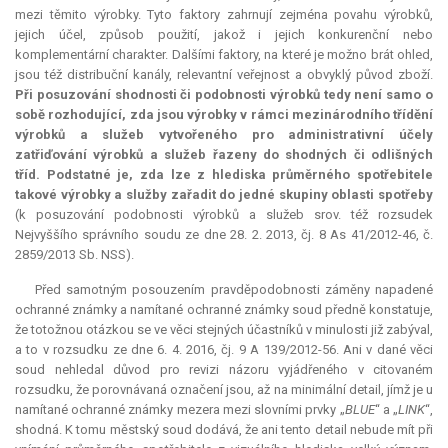
mezi těmito výrobky. Tyto faktory zahrnují zejména povahu výrobků,
jejich účel, způsob použití, jakož i jejich konkurenční nebo
komplementární
charakter. Dalšími faktory, na které je možno brát ohled,
jsou též distribuční kanály,
relevantní
veřejnost a obvyklý původ zboží.
Při posuzování shodnosti či podobnosti výrobků tedy není samo o
sobě rozhodující, zda jsou výrobky v rámci mezinárodního třídění
výrobků a služeb vytvořeného pro administrativní účely
zatřiďování výrobků a služeb řazeny do shodných či odlišných
tříd. Podstatné je, zda lze z hlediska průměrného spotřebitele
takové výrobky a služby zařadit do jedné skupiny oblasti spotřeby
(k posuzování podobnosti výrobků a služeb srov. též rozsudek
Nejvyššího správního soudu ze dne 28. 2. 2013, čj. 8 As 41/2012-46, č.
2859/2013 Sb. NSS).
Před samotným posouzením pravděpodobnosti záměny napadené
ochranné známky a namítané ochranné známky soud předně konstatuje,
že totožnou otázkou se ve věci stejných účastníků v minulosti již zabýval,
a to v rozsudku ze dne 6. 4. 2016, čj. 9 A 139/2012-56. Ani v dané věci
soud nehledal důvod pro revizi názoru vyjádřeného v citovaném
rozsudku, že porovnávaná označení jsou, až na minimální detail, jímž je u
namítané ochranné známky mezera mezi slovními prvky „
BLUE
“ a „
LINK
“,
shodná. K tomu městský soud dodává, že ani tento detail nebude mít při