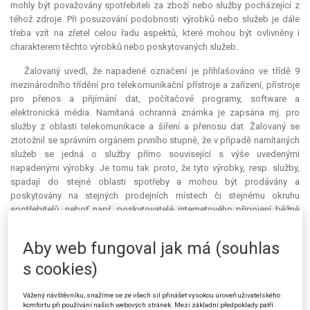
mohly být považovány spotřebiteli za zboží nebo služby pocházející z
téhož zdroje. Při posuzování podobnosti výrobků nebo služeb je dále
třeba vzít na zřetel celou řadu aspektů, které mohou být ovlivněny i
charakterem těchto výrobků nebo poskytovaných služeb.
Žalovaný uvedl, že napadené označení je přihlašováno ve třídě 9
mezinárodního třídění pro telekomunikační přístroje a zařízení, přístroje
pro přenos a přijímání dat, počítačové programy, software a
elektronická média. Namítaná ochranná známka je zapsána mj. pro
služby z oblasti telekomunikace a šíření a přenosu dat. Žalovaný se
ztotožnil se správním orgánem prvního stupně, že v případě namítaných
služeb se jedná o služby přímo související s výše uvedenými
napadenými výrobky. Je tomu tak proto, že tyto výrobky, resp. služby,
spadají do stejné oblasti spotřeby a mohou být prodávány a
poskytovány na stejných prodejních místech či stejnému okruhu
spotřebitelů, neboť např. poskytovatelé internetového připojení běžně
prodávají nebo pronajímají související přístroje (např. modemy, routery
atd.) či naopak poskytovatelé telekomunikačních služeb zároveň
Aby web fungoval jak má (souhlas
prodávají přístroje, jako jsou mobilní telefony, navigace, počítače apod.
Žalovaný tak považoval za neopodstatněné tvrzení žalobkyně v tom
s cookies)
smyslu, že výrobky a služby jsou dvě samostatné kategorie produktů,
resp. že mezi nimi nemůže být shledána podobnost.
Vážený návštěvníku, snažíme se ze všech sil přinášet vysokou úroveň uživatelského
komfortu při používání našich webových stránek. Mezi základní předpoklady patří