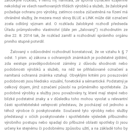
žalobkyně rozklad, v němž mj. namítala, že sporná označení vzájemně
nekolidují ve všech navrhovaných třídách výrobků a služeb, že žalobkyně
požaduje ochranu pro výrobky, zatímco osoba zúčastněná na řízení má
chráněné služby, že mezera mezi slovy BLUE a LINK může dát označení
zcela odlišný význam atd. O rozkladu žalobkyně rozhodl předseda
Úřadu průmyslového vlastnictví (dále jen „žalovaný“) rozhodnutím ze
dne 22. 8. 2014 tak, že rozklad zamítl a rozhodnutí správního orgánu
prvního stupně potvrdil.
Žalovaný v odůvodnění rozhodnutí konstatoval, že ve vztahu k § 7
odst. 1 písm. a) zákona o ochranných známkách je podstatné zjištění,
zda existuje pravděpodobnost záměny z důvodu shodnosti nebo
podobnosti výrobků a služeb, na něž se přihlašované označení a
namítaná ochranná známka vztahují. Obvyklými kritérii pro posuzování
podobnosti jsou hledisko vizuální, fonetické a sémantické. Podstatný je
celkový dojem, jímž označení působí na průměrného spotřebitele. Za
podobné výrobky a služby jsou považovány ty, které mají stejné nebo
blízké podstatné znaky a v důsledku toho mohou vyvolat u
relevantní
části spotřebitelské veřejnosti představu, že pocházejí od jednoho a
téhož výrobce či poskytovatele. Současně tyto výrobky nebo služby
představují v očích poskytovatele i spotřebitele výsledek příbuzného
výrobního postupu nebo spadají do příbuzné oblasti spotřeby či jsou
určeny ke stejnému či podobnému způsobu užití, a na základě toho by