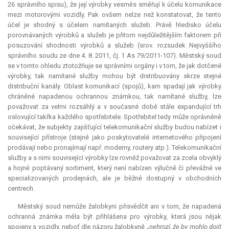
26 správního spisu), že její výrobky vesměs směřují k účelu komunikace
mezi motorovými vozidly. Pak ovšem nelze než konstatovat, že tento
účel je shodný s účelem namítaných služeb. Právě hledisko účelu
porovnávaných výrobků a služeb je přitom nejdůležitějším faktorem při
posuzování shodnosti výrobků a služeb (srov. rozsudek Nejvyššího
správního soudu ze dne 4. 8. 2011, čj. 1 As 79/2011-107). Městský soud
se v tomto ohledu ztotožňuje se správními orgány i v tom, že jak dotčené
výrobky, tak namítané služby mohou být distribuovány skrze stejné
distribuční kanály. Oblast komunikací (spojů), kam spadají jak výrobky
chráněné napadenou ochrannou známkou, tak namítané služby, lze
považovat za velmi rozsáhlý a v současné době stále expandující trh
oslovující takřka každého spotřebitele. Spotřebitel tedy může oprávněně
očekávat, že subjekty zajišťující telekomunikační služby budou nabízet i
související přístroje (stejně jako poskytovatelé internetového připojení
prodávají nebo pronajímají např. modemy, routery atp.). Telekomunikační
služby a s nimi související výrobky lze rovněž považovat za zcela obvyklý
a hojně poptávaný sortiment, který není nabízen výlučně či převážně ve
specializovaných prodejnách, ale je běžně dostupný v obchodních
centrech.
Městský soud nemůže žalobkyni přisvědčit ani v tom, že napadená
ochranná známka měla být přihlášena pro výrobky, která jsou nějak
spojeny s vozidly, neboť dle názoru žalobkyně „
nehrozí, že by mohlo dojít