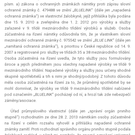
písm. a) zákona o ochranných známkách námitky proti zápisu slovní
ochranné známky č. 479488 ve znění „
BLUELINK
“ (dále jen „napadená
ochranná známka“) ve vlastnictví žalobkyně, jejíž přihláška byla podána
dne 15. 9. 2010 a zveřejněna dne 1. 2. 2012 pro výrobky a služby
zařazené v 9. třídě mezinárodního třídění výrobků a služeb. Osoba
zúčastněná na řízení námitky odůvodnila tím, že je vlastníkem slovní
mezinárodní ochranné známky č. 975542 ve znění „
BLUE LINK
“ (dále jen
„namítaná ochranná známka“), s prioritou v České republice od 14. 9.
2007 a registrované pro služby ve třídách 35 a 38 mezinárodního třídění.
Osoba zúčastněná na řízení uvedla, že tyto služby jsou formulovány
široce a jejich předmětem jsou všechny napadené výrobky ve třídě 9
mezinárodního třídění. Napadené výrobky a služby jsou určeny shodné
skupině spotřebitelů a trh s nimi je shodný/podobný. Z tohoto důvodu
měla osoba zúčastněná na řízení za to, že průměrný spotřebitel by se
mohl domnívat, že výrobky ve třídě 9 mezinárodního třídění nabízené
pod označením „
BLUELINK
“ pocházejí od ní, a hrozí tak zde nebezpečí
záměny/asociace.
Úřad průmyslového vlastnictví (dále jen „správní orgán prvního
stupně“) rozhodnutím ze dne 28. 2. 2013 námitkám osoby zúčastněné
na řízení v celém rozsahu vyhověl a přihlášku napadené ochranné
známky zamítl. Proti rozhodnutí správního orgánu prvního stupně podala