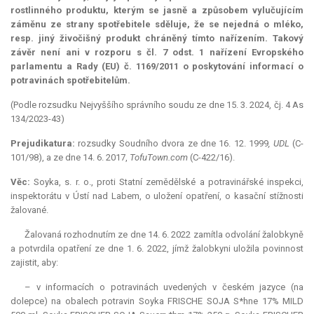
rostlinného produktu, kterým se jasně a způsobem vylučujícím
záměnu ze strany spotřebitele sděluje, že se nejedná o mléko,
resp. jiný živočišný produkt chráněný tímto nařízením. Takový
závěr není ani v rozporu s čl. 7 odst. 1 nařízení Evropského
parlamentu a Rady (EU) č. 1169/2011 o poskytování informací o
potravinách spotřebitelům.
(Podle rozsudku Nejvyššího správního soudu ze dne 15. 3. 2024, čj. 4 As
134/2023-43)
Prejudikatura:
rozsudky Soudního dvora ze dne 16. 12. 1999
, UDL
(C-
101/98), a
ze dne 14. 6. 2017,
TofuTown.com
(C-422/16).
Věc:
Soyka, s. r. o., proti Statní zemědělské a potravinářské inspekci,
inspektorátu v Ústí nad Labem, o uložení opatření, o kasační stížnosti
žalované.
Žalovaná rozhodnutím ze dne 14. 6. 2022 zamítla odvolání žalobkyně
a potvrdila opatření ze dne 1. 6. 2022, jímž žalobkyni uložila povinnost
zajistit, aby:
– v informacích o potravinách uvedených v českém jazyce (na
dolepce) na obalech potravin Soyka FRISCHE SOJA S*hne 17% MILD