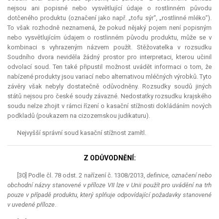
nejsou ani popisné nebo vysvětlující údaje o rostlinném původu
dotčeného produktu (označení jako např. „tofu sýr“, „rostlinné mléko“).
To však rozhodně neznamená, že pokud nějaký pojem není popisným
nebo vysvětlujícím údajem o rostlinném původu produktu, může se v
kombinaci s vyhrazeným názvem použít. Stěžovatelka v rozsudku
Soudního dvora neviděla žádný prostor pro interpretaci, kterou učinil
odvolací soud. Ten také připustil možnost uvádět informaci o tom, že
nabízené produkty jsou variací nebo alternativou mléčných výrobků. Tyto
závěry však nebyly dostatečně odůvodněny. Rozsudky soudů jiných
států nejsou pro české soudy závazné. Nedostatky rozsudku krajského
soudu nelze zhojit v rámci řízení o kasační stížnosti dokládáním nových
podkladů (poukazem na cizozemskou judikaturu).
Nejvyšší správní soud kasační stížnost zamítl.
Z ODŮVODNĚNÍ:
[30] Podle čl. 78 odst. 2 nařízení č. 1308/2013,
definice, označení nebo
obchodní názvy stanovené v příloze VII lze v Unii použít pro uvádění na trh
pouze v případě produktu, který splňuje odpovídající požadavky stanovené
v uvedené příloze
.