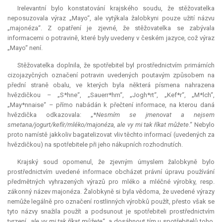
Irelevantní bylo konstatování krajského soudu, že stěžovatelka
neposuzovala výraz „Mayo“, ale vytýkala žalobkyni pouze užití názvu
„majonéza“. Z opatření je zjevné, že stěžovatelka se zabývala
informacemi o potravině, které byly uvedeny v českém jazyce, což výraz
„Mayo“ není.
Stěžovatelka doplnila, že spotřebitel byl prostřednictvím primárních
cizojazyčných označení potravin uvedených poutavým způsobem na
přední straně obalu, ve kterých byla některá písmena nahrazena
hvězdičkou – „S*hne“, „Sauerr*hm“, „Jogh*rt“, „Kef*r“, „M*lch“,
„May*nnaise“ – přímo nabádán k přečtení informace, na kterou daná
hvězdička odkazovala: „*
Nesmím se jmenovat a nejsem
smetana/jogurt/kefír/mléko/majonéza, ale vy mi tak říkat můžete
.“ Nebylo
proto namístě jakkoliv bagatelizovat vliv těchto informací (uvedených za
hvězdičkou) na spotřebitele při jeho nákupních rozhodnutích.
Krajský soud opomenul, že zjevným úmyslem žalobkyně bylo
prostřednictvím uvedené informace obcházet právní úpravu používání
předmětných vyhrazených výrazů pro mléko a mléčné výrobky, resp.
zákonný název majonéza. Žalobkyně si byla vědoma, že uvedené výrazy
nemůže legálně pro označení rostlinných výrobků použít, přesto však se
tyto názvy snažila použít a podsunout je spotřebiteli prostřednictvím
tvrzení „
ale vy mi tak říkat můžete
“, a dosáhnout tím u spotřebitelů toho,