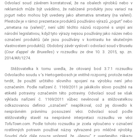
Odvolací soud závěrem konstatoval, že na obalech výrobků nebo v
reklamách může být uváděno, že nabízené produkty jsou variací na
jogurt nebo mohou být uvedeny jako alternativa smetany (na vaření).
Přestože je v rámci prezentace produktů používáno výrazů „jogurt“ nebo
„smetana na (vaření)“, není užití těchto názvů rozporné s unijní ani
národní legislativou, když tyto výrazy nejsou používány jako název nebo
označení produktů (ale jsou používány v kontrastu ke skutečným
vlastnostem produktů). Obdobný závěr vyslovil i odvolací soud v Bruselu
(
Cour d'appel de Bruxelles
) v rozsudku ze dne 10. 3. 2015, sp. zn.
2014/AR/1274.
Stěžovatelka k tomu uvedla, že citovaný bod 3.7.1 rozsudku
Odvolacího soudu v ’s Hertogenbosch je vnitřně rozporný, protože nelze
tvrdit, že použití určitého slovního spojení na výrobku není jeho
označením. Podle nařízení č. 1169/2011 je jakékoliv slovo použité na
etiketě potraviny označením této potraviny. Odvolací soud se však
výkladu nařízení č. 1169/2011 vůbec nevěnoval a stěžovatelkou
odkazovanou definici „označení“ neaplikoval, což jej dovedlo k
nesprávném právnímu posouzení věci. Odvolací soud podle
stěžovatelky stavěl na nesprávné interpretaci rozsudku ve věci
TofuTown.com
. Podle tohoto rozsudku je zcela vyloučeno v označení
rostlinných potravin používat názvy vyhrazené pro mléčné výrobky.
Soudní dvůr dále pouze upřesnil, že „úlevou“ z uvedeného zákazu