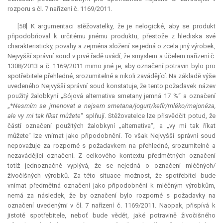
rozporu s čl. 7 nařízení č. 1169/2011.
[58] K argumentaci stěžovatelky, že je nelogické, aby se produkt
připodobňoval k určitému jinému produktu, přestože z hlediska své
charakteristicky, povahy a zejména složení se jedná o zcela jiný výrobek,
Nejvyšší správní soud v prvé řadě uvádí, že smyslem a účelem nařízení č.
1308/2013 a č. 1169/2011 mimo jiné je, aby označení potravin bylo pro
spotřebitele přehledné, srozumitelné a nikoli zavádějící. Na základě výše
uvedeného Nejvyšší správní soud konstatuje, že tento požadavek název
použitý žalobkyní „Sójová alternativa smetany jemná 17 %“ a označení
„*
Nesmím se jmenovat a nejsem smetana/jogurt/kefír/mléko/majonéza,
ale vy mi tak říkat můžete
“ splňují. Stěžovatelce lze přisvědčit potud, že
částí označení použitých žalobkyní „alternativa“, a „vy mi tak říkat
můžete“ lze vnímat jako připodobnění. To však Nejvyšší správní soud
nepovažuje za rozporné s požadavkem na přehledné, srozumitelné a
nezavádějící označení. Z celkového kontextu předmětných označení
totiž jednoznačně vyplývá, že se nejedná o označení mléčných/
živočišných výrobků. Za této situace možnost, že spotřebitel bude
vnímat předmětná označení jako připodobnění k mléčným výrobkům,
nemá za následek, že by označení bylo rozporné s požadavky na
označení uvedenými v čl. 7 nařízení č. 1169/2011. Naopak, přispívá k
jistotě spotřebitele, neboť bude vědět, jaké potravině živočišného