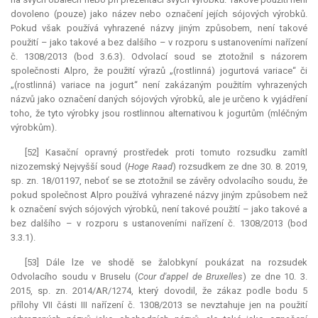
dovoleno (pouze) jako název nebo označení jejích sójových výrobků.
Pokud však používá vyhrazené názvy jiným způsobem, není takové
použití – jako takové a bez dalšího – v rozporu s ustanoveními nařízení
č. 1308/2013 (bod 3.6.3). Odvolací soud se ztotožnil s názorem
společnosti Alpro, že použití výrazů „(rostlinná) jogurtová variace“ či
„(rostlinná) variace na jogurt“ není zakázaným použitím vyhrazených
názvů jako označení daných sójových výrobků, ale je určeno k vyjádření
toho, že tyto výrobky jsou rostlinnou alternativou k jogurtům (mléčným
výrobkům).
[52] Kasační opravný prostředek proti tomuto rozsudku zamítl
nizozemský Nejvyšší soud (
Hoge Raad
) rozsudkem ze dne 30. 8. 2019,
sp. zn. 18/01197, neboť se se ztotožnil se závěry odvolacího soudu, že
pokud společnost Alpro používá vyhrazené názvy jiným způsobem než
k označení svých sójových výrobků, není takové použití – jako takové a
bez dalšího – v rozporu s ustanoveními nařízení č. 1308/2013 (bod
3.3.1).
[53] Dále lze ve shodě se žalobkyní poukázat na rozsudek
Odvolacího soudu v Bruselu (
Cour d'appel de Bruxelles
) ze dne 10. 3.
2015, sp. zn. 2014/AR/1274, který dovodil, že zákaz podle bodu 5
přílohy VII části III nařízení č. 1308/2013 se nevztahuje jen na použití