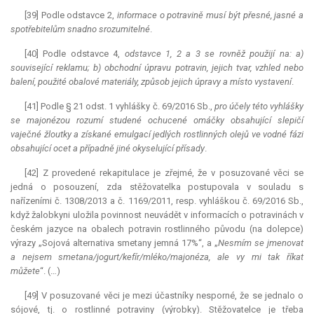
[39] Podle odstavce 2,
informace o potravině musí být přesné, jasné a
spotřebitelům snadno srozumitelné
.
[40] Podle odstavce 4,
odstavce 1, 2 a 3 se rovněž použijí na: a)
související reklamu; b) obchodní úpravu potravin, jejich tvar, vzhled nebo
balení, použité obalové materiály, způsob jejich úpravy a místo vystavení
.
[41] Podle § 21 odst. 1 vyhlášky č. 69/2016 Sb.,
pro účely této vyhlášky
se majonézou rozumí studené ochucené omáčky obsahující slepičí
vaječné žloutky a získané emulgací jedlých rostlinných olejů ve vodné fázi
obsahující ocet a případně jiné okyselující přísady
.
[42] Z provedené rekapitulace je zřejmé, že v posuzované věci se
jedná o posouzení, zda stěžovatelka postupovala v souladu s
nařízeními č. 1308/2013 a č. 1169/2011, resp. vyhláškou č. 69/2016 Sb.,
když žalobkyni uložila povinnost neuvádět v informacích o potravinách v
českém jazyce na obalech potravin rostlinného původu (na dolepce)
výrazy „Sojová alternativa smetany jemná 17%“, a „
Nesmím se jmenovat
a nejsem smetana/jogurt/kefír/mléko/majonéza, ale vy mi tak říkat
můžete
“. (…)
[49] V posuzované věci je mezi účastníky nesporné, že se jednalo o
sójové, tj. o rostlinné potraviny (výrobky). Stěžovatelce je třeba