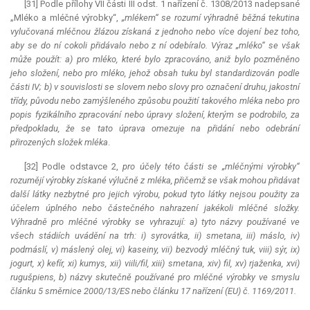
[31] Podle přílohy VII části III odst. 1 nařízení č. 1308/2013 nadepsané
„Mléko a mléčné výrobky“,
„mlékem“ se rozumí výhradně běžná tekutina
vylučovaná mléčnou žlázou získaná z jednoho nebo více dojení bez toho,
aby se do ní cokoli přidávalo nebo z ní odebíralo. Výraz „mléko“ se však
může použít: a) pro mléko, které bylo zpracováno, aniž bylo pozměněno
jeho složení, nebo pro mléko, jehož obsah tuku byl standardizován podle
části IV; b) v souvislosti se slovem nebo slovy pro označení druhu, jakostní
třídy, původu nebo zamýšleného způsobu použití takového mléka nebo pro
popis fyzikálního zpracování nebo úpravy složení, kterým se podrobilo, za
předpokladu, že se tato úprava omezuje na přidání nebo odebrání
přirozených složek mléka
.
[32] Podle odstavce 2,
pro účely této části se „mléčnými výrobky“
rozumějí výrobky získané výlučně z mléka, přičemž se však mohou přidávat
další látky nezbytné pro jejich výrobu, pokud tyto látky nejsou použity za
účelem úplného nebo částečného nahrazení jakékoli mléčné složky.
Výhradně pro mléčné výrobky se vyhrazují: a) tyto názvy používané ve
všech stádiích uvádění na trh: i) syrovátka, ii) smetana, iii) máslo, iv)
podmáslí, v) máslený olej, vi) kaseiny, vii) bezvodý mléčný tuk, viii) sýr, ix)
jogurt, x) kefír, xi) kumys, xii) viili/fil, xiii) smetana, xiv) fil, xv) rjaženka, xvi)
rugušpiens, b) názvy skutečně používané pro mléčné výrobky ve smyslu
článku 5 směrnice 2000/13/ES nebo článku 17 nařízení (EU) č. 1169/2011.