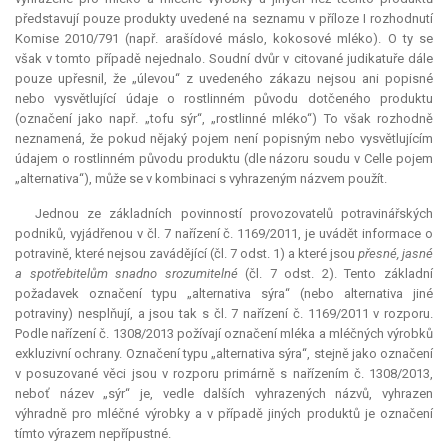
představují pouze produkty uvedené na seznamu v příloze I rozhodnutí
Komise 2010/791 (např. arašídové máslo, kokosové mléko). O ty se
však v tomto případě nejednalo. Soudní dvůr v citované judikatuře dále
pouze upřesnil, že „úlevou“ z uvedeného zákazu nejsou ani popisné
nebo vysvětlující údaje o rostlinném původu dotčeného produktu
(označení jako např. „tofu sýr“, „rostlinné mléko“) To však rozhodně
neznamená, že pokud nějaký pojem není popisným nebo vysvětlujícím
údajem o rostlinném původu produktu (dle názoru soudu v Celle pojem
„alternativa“), může se v kombinaci s vyhrazeným názvem použít.
Jednou ze základních povinností provozovatelů potravinářských
podniků, vyjádřenou v čl. 7 nařízení č. 1169/2011, je uvádět informace o
potravině, které nejsou zavádějící (čl. 7 odst. 1) a které jsou
přesné, jasné
a spotřebitelům snadno srozumitelné
(čl. 7 odst. 2). Tento základní
požadavek označení typu „alternativa sýra“ (nebo alternativa jiné
potraviny) nesplňují, a jsou tak s čl. 7 nařízení č. 1169/2011 v rozporu.
Podle nařízení č. 1308/2013 požívají označení mléka a mléčných výrobků
exkluzivní ochrany. Označení typu „alternativa sýra“, stejně jako označení
v posuzované věci jsou v rozporu primárně s nařízením č. 1308/2013,
neboť název „sýr“ je, vedle dalších vyhrazených názvů, vyhrazen
výhradně pro mléčné výrobky a v případě jiných produktů je označení
tímto výrazem nepřípustné.