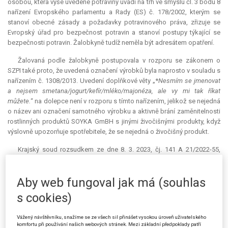
osobou, která výše uvedené potraviny uvádí na trh ve smyslu čl. 3 bodu 8
nařízení Evropského parlamentu a Rady (ES) č. 178/2002, kterým se
stanoví obecné zásady a požadavky potravinového práva, zřizuje se
Evropský úřad pro bezpečnost potravin a stanoví postupy týkající se
bezpečnosti potravin. Žalobkyně tudíž neměla být adresátem opatření.
Žalovaná podle žalobkyně postupovala v rozporu se zákonem o
SZPI také proto, že uvedená označení výrobků byla naprosto v souladu s
nařízením č. 1308/2013. Uvedení doplňkové věty „*
Nesmím se jmenovat
a nejsem smetana/jogurt/kefír/mléko/majonéza, ale vy mi tak říkat
můžete.
“ na dolepce není v rozporu s tímto nařízením, jelikož se nejedná
o název ani označení samotného výrobku a aktivně brání zaměnitelnosti
rostlinných produktů SOYKA GmBH s jinými živočišnými produkty, když
výslovně upozorňuje spotřebitele, že se nejedná o živočišný produkt.
Krajský soud rozsudkem ze dne 8. 3. 2023, čj. 141 A 21/2022-55,
rozhodnutí žalované zrušil. S poukazem na závěry uvedené v rozsudku
Nejvyššího správního soudu ze dne 18. 5. 2016, čj. 3 As 138/2015-36, k
Aby web fungoval jak má (souhlas
čl. 3 nařízení č. 178/2002 nepřisvědčil námitce žalobkyně, že jí nebylo
možné opatření uložit. Žalobkyně totiž byla v rámci své činnosti
s cookies)
odpovědná za plnění požadavků potravinového práva a bylo jí možné
uložit opatření, aby při uvádění jí vyráběných potravin na trh nebyla
Vážený návštěvníku, snažíme se ze všech sil přinášet vysokou úroveň uživatelského
použita zakázaná označení určená spotřebiteli.
komfortu při používání našich webových stránek. Mezi základní předpoklady patří