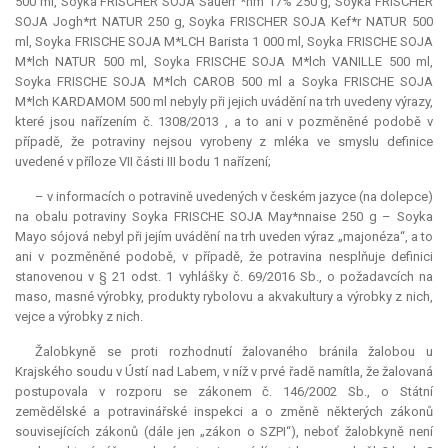
500 ml, Soyka FRISCHER SOJA Sauerr *hm 17% 250 g, Soyka FRISCHER
SOJA Jogh*rt NATUR 250 g, Soyka FRISCHER SOJA Kef*r NATUR 500
ml, Soyka FRISCHE SOJA M*LCH Barista 1 000 ml, Soyka FRISCHE SOJA
M*lch NATUR 500 ml, Soyka FRISCHE SOJA M*lch VANILLE 500 ml,
Soyka FRISCHE SOJA M*lch CAROB 500 ml a Soyka FRISCHE SOJA
M*lch KARDAMOM 500 ml nebyly při jejich uvádění na trh uvedeny výrazy,
které jsou nařízením č. 1308/2013 , a to ani v pozměněné podobě v
případě, že potraviny nejsou vyrobeny z mléka ve smyslu definice
uvedené v příloze VII části III bodu 1 nařízení;
– v informacích o potravině uvedených v českém jazyce (na dolepce)
na obalu potraviny Soyka FRISCHE SOJA May*nnaise 250 g – Soyka
Mayo sójová nebyl při jejím uvádění na trh uveden výraz „majonéza“, a to
ani v pozměněné podobě, v případě, že potravina nesplňuje definici
stanovenou v § 21 odst. 1 vyhlášky č. 69/2016 Sb., o požadavcích na
maso, masné výrobky, produkty rybolovu a akvakultury a výrobky z nich,
vejce a výrobky z nich.
Žalobkyně se proti rozhodnutí žalovaného bránila žalobou u
Krajského soudu v Ústí nad Labem, v níž v prvé řadě namítla, že žalovaná
postupovala v rozporu se zákonem č. 146/2002 Sb., o Státní
zemědělské a potravinářské inspekci a o změně některých zákonů
souvisejících zákonů (dále jen „zákon o SZPI“), neboť žalobkyně není