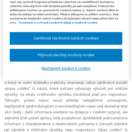
např. aby správně fungovalo vyhledávání, abychom vás neobtěžovali nevhodnou
Důvodnou naproti tomu krajský soud shledal námitku žalobkyně
reklamou nebo abychom měli dostatek podnětů, jak web vylepšovat. Proto od Vás
potřebujeme souhlas se zpracováním souborů cookies, tj. malých souborů, které se
týkající se nezákonného posouzení informací, kterými na dolepce v
dočasně ukládají ve vašem prohlížeči. Předem děkujeme za udělení souhlasu. Data
českém jazyce označila předmětné výrobky. Krajský soud zmínil svůj
využijeme ke zlepšování našich služeb a přizpůsobení obsahu webu přímo Vám na
míru.
Oznámení o ochraně osobních údajů a souborů cookie
rozsudek ze dne 16. 8. 2022, čj. 16 A 132/2020-123, v němž poukázal na
rozhodnutí německého Vrchního zemského soudu v Celle
(
Oberlandesgericht Celle
) ze dne 6. 8. 2019, sp. zn. 13 U 35/19, podle
Zamítnout vše kromě nutných cookies
kterého je přípustné rostlinný výrobek označit jako „alternativu sýru“,
protože označení jako „alternativní“ není upřesňujícím ani popisným
dodatkem, který by odkazoval na rostlinný původ daného produktu, jako
Přijmout všechny soubory cookie
je tomu např. u nepřípustných označení „tofu máslo“, „rostlinný sýr“,
„veggie cheese“ nebo „kešu sýr“. Opatřeními jsou správními orgány na
Nastavení souborů cookie
žalobkyni kladeny požadavky přesahující omezení, která vyplývají z
nařízení č. 1308/2013 a nařízení č. 1169/2011, či vyhlášky č. 69/2016 Sb.,
a která ve svém důsledku prakticky znamenají zákaz jakéhokoli použití
výrazu „mléko“ či názvů, které nařízení vyhrazuje výlučně pro mléčné
výrobky, na obalu rostlinného výrobku (obdobné platí pro majonézu).
Takovýto právní názor soud shledal nelegitimně omezujícím,
nepřípustně zjednodušujícím a nezohledňujícím nejen celý skutečný stav
věci (tedy i další informace uvedené na dolepce v českém jazyce), ale
zejména účel právní úpravy, tedy poskytnout spotřebiteli jednoznačnou
informaci o charakteristice a vlastnostech potraviny a zároveň zabránit
její záměně s mléčnými výrobky, resp. majonézou. Výraz „mléko“ či