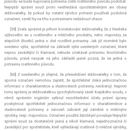
původu se bude kupovaná potravina čistě rostlinného původu podobat.
Nejvyšší správní soud proto neshledává opodstatněnými ani obavy
stěžovatelky, že pokud by ostatní výrobci potravin používali podobná
označení, vznikl by na trhu s potravinami nežádoucí chaos.
[59] Zcela správné je přitom konstatování stěžovatelky, že z hlediska
výživového se u rostlinného a mléčného produktu, nebo majonézy ze
slepičích žloutků jedná o dvě rozdílné potraviny. Jak již nicméně bylo
uvedeno výše, spotřebitel na základě výše uvedených označení, které
nejsou zavádějící či klamavé, nebude očekávat potravinu živočišného
původu, právě naopak na jeho základě jasně pozná, že se jedná o
potravinu rostlinného původu.
[60] Z uvedeného je zřejmé, že přesvědčení stěžovatelky o tom, že
sporná označení nemohou zajistit, že spotřebitel získá jednoznačnou
informaci o charakteristice a vlastnostech potraviny, neobstojí. Naproti
tomu správný je stěžovatelkou zpochybňovaný závěr krajského soudu, v
němž správním orgánům vytknul nezohlednění účelu právní úpravy
poskytnout spotřebiteli jednoznačnou informaci o charakteristice a
vlastnostech potraviny a zároveň zabránit její záměně s mléčnými
výrobky, resp. majonézou. Označení použitá žalobkyní považuje Nejvyšší
správní soud za dostatečně jasná a nikoli klamavá, nejednoznačná či
zavádějící pro spotřebitele, kteří vyhledávají rostlinné či mléčné výrobky,