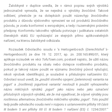
Žalobkyně v duplice uvedla, že v rámci popisu svých výrobků
jednoznačně vymezila, že se nejedná o výrobky živočišné. Takové
odlišení, přestože je na dolepkách použit název/typ živočišného
produktu z důvodu výslovného vymezení se od produktů živočišného
původu, je zcela konformní s evropskými, a tedy i tuzemskými právními
předpisy. Konformitu takového výkladu potvrzuje i
judikatura
ostatních
členských států EU vycházející ze stejných přímo aplikovatelných
nařízení, na kterou žalobkyně odkázala.
Rozsudek Odvolacího soudu v ’s Hertogenbosch (
Gerechtshof 's-
Hertogenbosch
) ze dne 19. 12. 2017, sp. zn. 200.165.890/01, který
aplikuje rozsudek ve věci
TofuTown.com
, postavil najisto, že užití názvu
živočišného produktu na obalu nebo dolepce rostlinného produktu,
pokud je takový název použit ve významu živočišný původ vylučující,
nikoli výrobek identifikující, je souladné s příslušnými nařízeními EU.
Odvolací soud uvedl, že „
použití slovního spojení ‚(zeleninová) varianta na
jogurt‘ a ‚(rostlinná) jogurtová varianta‘ neslouží k použití vyhrazeného
názvu mléčných výrobků ‚jogurt‘ jako názvu nebo jako označení
příslušných sójových výrobků, ale že má vyjadřovat, že sójové výrobky jsou
rostlinnou alternativou živočišného mléčného výrobku ‚jogurt‘. Toto použití
tedy podle odvolacího soudu není v rozporu s ustanoveními přílohy VII části
III bodem 5 ani přílohy XII čl. III bodem 1 nařízení (ES) č. 1234/2007.
“