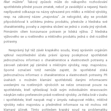
říkat můžete
“. Takový způsob může do nákupního rozhodování
spotřebitele přinést pouze zmatek, neboť je zavádějící a nejasný. Navíc
nepřípustně odkazuje na názvy vyhrazené pro mléko a mléčné výrobky,
resp. na zákonný název „majonéza“. Je nelogické, aby se produkt
připodobňoval k určitému jinému produktu, přestože z hlediska své
charakteristiky, povahy a zejména složení se jedná o zcela jiný výrobek.
Primárním cílem konzumace potravin je lidská výživa. Z hlediska
výživového se u rostlinného a mléčného produktu jedná o dvě rozdílné
potraviny.
Nesprávný byl též závěr krajského soudu, který správním orgánům
vytknul nezohlednění účelu právní úpravy poskytnout spotřebiteli
jednoznačnou informaci o charakteristice a vlastnostech potraviny a
zároveň zabránit její záměně s mléčnými výrobky, resp. majonézou.
Sporné označení totiž nemůže zajistit, že spotřebitel získá
jednoznačnou informaci o charakteristice a vlastnostech potraviny. Při
úvahách o možném klamání spotřebitelů danými informacemi
uvedenými na rostlinných výrobcích se nelze omezovat pouze na
spotřebitele, kteří vyhledávají kvůli svým individuálním stravovacím
návykům nebo preferencím právě rostlinné výrobky. Je třeba brát v úvahu
i spotřebitele, kteří naopak mají v úmyslu nakupovat mléko, mléčné
výrobky nebo majonézu a předmětné informace na ně mohou mít
klamavý účinek. Tímto pohledem krajský soud na problematiku