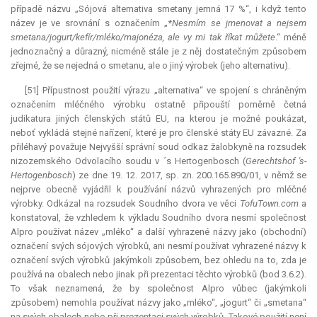
případě názvu „Sójová alternativa smetany jemná 17 %“, i když tento
název je ve srovnání s označením „*
Nesmím se jmenovat a nejsem
smetana/jogurt/kefír/mléko/majonéza, ale vy mi tak říkat můžete
.“ méně
jednoznačný a důrazný, nicméně stále je z něj dostatečným způsobem
zřejmé, že se nejedná o smetanu, ale o jiný výrobek (jeho alternativu).
[51] Přípustnost použití výrazu „alternativa“ ve spojení s chráněným
označením mléčného výrobku ostatně připouští poměrně četná
judikatura
jiných členských států EU, na kterou je možné poukázat,
neboť vykládá stejné nařízení, které je pro členské státy EU závazné. Za
přiléhavý považuje Nejvyšší správní soud odkaz žalobkyně na rozsudek
nizozemského Odvolacího soudu v ´s Hertogenbosch (
Gerechtshof 's-
Hertogenbosch
) ze dne 19. 12. 2017, sp. zn. 200.165.890/01, v němž se
nejprve obecně vyjádřil k používání názvů vyhrazených pro mléčné
výrobky. Odkázal na rozsudek Soudního dvora ve věci
TofuTown.com
a
konstatoval, že vzhledem k výkladu Soudního dvora nesmí společnost
Alpro používat název „mléko“ a další vyhrazené názvy jako (obchodní)
označení svých sójových výrobků, ani nesmí používat vyhrazené názvy k
označení svých výrobků jakýmkoli způsobem, bez ohledu na to, zda je
používá na obalech nebo jinak při prezentaci těchto výrobků (bod 3.6.2).
To však neznamená, že by společnost Alpro vůbec (jakýmkoli
způsobem) nemohla používat názvy jako „mléko“, „jogurt“ či „smetana“
na svých obalech nebo při prezentaci svých výrobků. Takové použití není