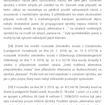
vyhrazených názvů jako obchodních názvů, ale také jako označení
výrobků v širším smyslu při uvádění na trh. Zároveň však připustil, že
tento zákaz se nevztahuje na jakékoli použití vyhrazených názvů v
souvislosti s nemléčnými výrobky. S přihlédnutím ke všem okolnostem
případu rozhodl, že z marketingových kampaní společnosti Alpro
nebylo dostatečně jasné, že propagované výrobky nejsou mléčné. V
tomto ohledu uvedl, že výrazy „alternativa k …“ na obalech rostlinných
výrobků by na rozdíl od výrazů „variace na …“ byly spotřebitelům jasné, a
mohly by tak vyloučit nebezpečí jejich klamání.
[54] Zmínit lze rovněž rozsudek Zemského soudu v Osnabrücku
(
Landgericht Osnabrück
) ze dne 23. 1. 2018, sp. zn. 15 O 377/18, a
rozsudek Vrchního zemského soudu v Oldenburgu (
Oberlandesgericht
Oldenburg
) ze dne 7. 6. 2018, sp. zn. 6 U 22/18. Oba soudy dospěly k
závěru o přípustnosti uvedení výrazu „čistě rostlinná alternativa
přepuštěného másla“ (
rein pflanzliche Alternative zu Butterschmalz
) na
výrobku „Butasan“. Podle nich se totiž nejednalo o označení výrobku, ale
jen o jeho popis, který navíc nebyl zdůrazněn poutavým způsobem.
[55] V rozsudku ze dne 28. 3. 2019, sp. zn. 8 O 64/18, Zemský soud ve
Stade (
Landgericht Stade
) uvedl, že podle čl. 78 odst. 1 písm. c) a odst. 2
ve spojení s přílohou VII části III nařízení č. 1308/2013 mohou být jako
sýry označeny pouze mléčné výrobky. Použitím výrazu „alternativa sýra“