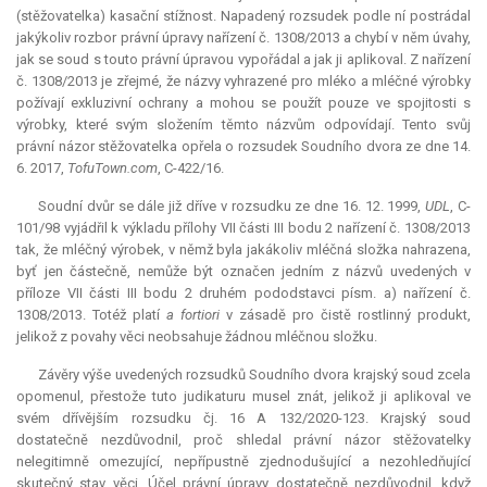
(stěžovatelka) kasační stížnost. Napadený rozsudek podle ní postrádal
jakýkoliv rozbor právní úpravy nařízení č. 1308/2013 a chybí v něm úvahy,
jak se soud s touto právní úpravou vypořádal a jak ji aplikoval. Z nařízení
č. 1308/2013 je zřejmé, že názvy vyhrazené pro mléko a mléčné výrobky
požívají exkluzivní ochrany a mohou se použít pouze ve spojitosti s
výrobky, které svým složením těmto názvům odpovídají. Tento svůj
právní názor stěžovatelka opřela o rozsudek Soudního dvora ze dne 14.
6. 2017,
TofuTown.com
, C-422/16.
Soudní dvůr se dále již dříve v rozsudku ze dne 16. 12. 1999,
UDL
, C-
101/98 vyjádřil k výkladu přílohy VII části III bodu 2 nařízení č. 1308/2013
tak, že mléčný výrobek, v němž byla jakákoliv mléčná složka nahrazena,
byť jen částečně, nemůže být označen jedním z názvů uvedených v
příloze VII části III bodu 2 druhém pododstavci písm. a) nařízení č.
1308/2013. Totéž platí
a fortiori
v zásadě pro čistě rostlinný produkt,
jelikož z povahy věci neobsahuje žádnou mléčnou složku.
Závěry výše uvedených rozsudků Soudního dvora krajský soud zcela
opomenul, přestože tuto judikaturu musel znát, jelikož ji aplikoval ve
svém dřívějším rozsudku čj. 16 A 132/2020-123. Krajský soud
dostatečně nezdůvodnil, proč shledal právní názor stěžovatelky
nelegitimně omezující, nepřípustně zjednodušující a nezohledňující
skutečný stav věci. Účel právní úpravy dostatečně nezdůvodnil, když