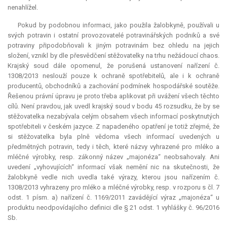
nenahlížel.
Pokud by podobnou informaci, jako použila žalobkyně, používali u
svých potravin i ostatní provozovatelé potravinářských podniků a své
potraviny připodobňovali k jiným potravinám bez ohledu na jejich
složení, vznikl by dle přesvědčení stěžovatelky na trhu nežádoucí chaos.
Krajský soud dále opomenul, že porušená ustanovení nařízení č.
1308/2013 neslouží pouze k ochraně spotřebitelů, ale i k ochraně
producentů, obchodníků a zachování podmínek hospodářské soutěže.
Řešenou právní úpravu je proto třeba aplikovat při uvážení všech těchto
cílů. Není pravdou, jak uvedl krajský soud v bodu 45 rozsudku, že by se
stěžovatelka nezabývala celým obsahem všech informací poskytnutých
spotřebiteli v českém jazyce. Z napadeného opatření je totiž zřejmé, že
si stěžovatelka byla plně vědoma všech informací uvedených u
předmětných potravin, tedy i těch, které názvy vyhrazené pro mléko a
mléčné výrobky, resp. zákonný název „majonéza“ neobsahovaly. Ani
uvedení „vyhovujících“ informací však nemění nic na skutečnosti, že
žalobkyně vedle nich uvedla také výrazy, kterou jsou nařízením č.
1308/2013 vyhrazeny pro mléko a mléčné výrobky, resp. v rozporu s čl. 7
odst. 1 písm. a) nařízení č. 1169/2011 zavádějící výraz „majonéza“ u
produktu neodpovídajícího definici dle § 21 odst. 1 vyhlášky č. 96/2016
Sb.