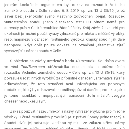
jediným konkrétním argumentem byl odkaz na rozsudek Vrchního
zemského soudu v Celle ze dne 6. 8. 2019, sp. zn. 13 U 35/19, jehož
závěr bez jakéhokoliv svého vlastního zdůvodnění přejal. Rozsudek
vnitrostátního soudu jiného členského státu EU přitom nemá pro
adresáty práv v České republice žádné účinky. Svůj závěr, že za určitých
okolností je možné použít výrazy vyhrazené pro mléko a mléčné výrobky,
resp. majonézu v označení rostlinného výrobku, krajský soud nijak dále
neobjasnil, když opět pouze odkázal na označení „alternativa sýra“
vycházející z názoru soudu v Celle.
S ohledem na závěry uvedené v bodu 40 rozsudku Soudního dvora
ve věci
TofuTown.com
stěžovatelka nesouhlasila s odůvodněním
rozsudku Vrchního zemského soudu v Celle sp. zn. 13 U 35/19, který
považuje u rostlinných výrobků za přípustné označení „alternativa sýra“ s
odůvodněním, že toto označení není upřesňujícím ani popisným
dodatkem, který by odkazoval na rostlinný původ daného produktu, jako
je tomu například u nepřípustných označení „tofu máslo“, „veggie
cheese“ nebo „kešu sýr“.
Zákaz používat název „mléko“ a názvy vyhrazené výlučně pro mléčné
výrobky u čistě rostlinných produktů je z právní úpravy jednoznačný a
Soudní dvůr jej potvrzuje. Jedinou výjimku ze zákazu užívat názvy
vyhrazené pro mléko a mléčné výrobky u jiných než těchto produktů