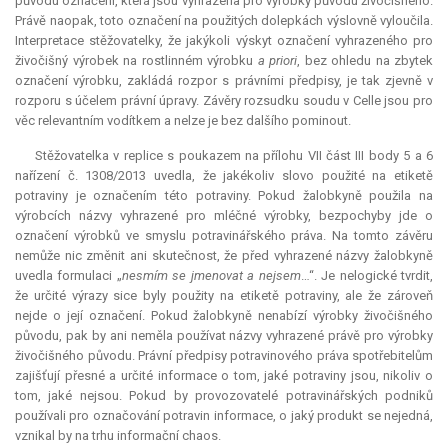
původu označení, která jsou vyhrazena pro výrobky původu živočišného.
Právě naopak, toto označení na použitých dolepkách výslovně vyloučila.
Interpretace
stěžovatelky, že jakýkoli výskyt označení vyhrazeného pro
živočišný výrobek na rostlinném výrobku
a priori
, bez ohledu na zbytek
označení výrobku, zakládá rozpor s právními předpisy, je tak zjevně v
rozporu s účelem právní úpravy. Závěry rozsudku soudu v Celle jsou pro
věc relevantním vodítkem a nelze je bez dalšího pominout.
Stěžovatelka v replice s poukazem na přílohu VII část III body 5 a 6
nařízení č. 1308/2013 uvedla, že jakékoliv slovo použité na etiketě
potraviny je označením této potraviny. Pokud žalobkyně použila na
výrobcích názvy vyhrazené pro mléčné výrobky, bezpochyby jde o
označení výrobků ve smyslu potravinářského práva. Na tomto závěru
nemůže nic změnit ani skutečnost, že před vyhrazené názvy žalobkyně
uvedla formulaci „
nesmím se jmenovat a nejsem
…“. Je nelogické tvrdit,
že určité výrazy sice byly použity na etiketě potraviny, ale že zároveň
nejde o její označení. Pokud žalobkyně nenabízí výrobky živočišného
původu, pak by ani neměla používat názvy vyhrazené právě pro výrobky
živočišného původu. Právní předpisy potravinového práva spotřebitelům
zajišťují přesné a určité informace o tom, jaké potraviny jsou, nikoliv o
tom, jaké nejsou. Pokud by provozovatelé potravinářských podniků
používali pro označování potravin informace, o jaký produkt se nejedná,
vznikal by na trhu informační chaos.