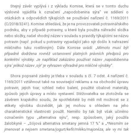
Stejný závěr vyplývá i z výkladu Komise, která se v tomto duchu
výslovně vyjádřila k označení „napodobenina sýra“ ve sdělení o
otázkách a odpovědích týkajících se používání nařízení č. 1169/2011
(C/2018/3241). Komise shledává, že je na provozovateli potravinářského
podniku, aby v případě potraviny, u které byla použita náhradní složka
nebo složky, našel vhodný název v souladu s pravidly týkajícími se názvu
potravin (např. pokud u potraviny vypadající jako sýr došlo k nahrazení
mléčného tuku rostlinným). Dále Komise uvádí: „
Mimoto musí být
případně dodržena rovněž ustanovení platných právních předpisů pro
konkrétní výrobky. Je například zakázáno používat název ‚napodobenina
sýra‘ jelikož název ‚sýr‘ je vyhrazen výhradně pro mléčné výrobky
“.
Shora popsané závěry je třeba v souladu s čl. 7 odst. 4 nařízení č.
1169/2011 vztáhnout také na související reklamu a na obchodní úpravu
potravin, jejich tvar, vzhled nebo balení, použité obalové materiály,
způsob jejich úpravy a místo vystavení. Stěžovatelka se ztotožnila se
závěrem krajského soudu, že spotřebitelé by měli mít možnost se z
etikety výrobku dozvědět, jak jej mohou s ohledem na jeho
charakteristické vlastnosti použít. Nemělo by tak být však učiněno
označením typu „alternativa sýru“, resp. způsobem, jaký použila
žalobkyně – „Sójová alternativa smetany jemná 17 %“ a „*
Nesmím se
jmenovat a nejsem smetana/jogurt/kefír/mléko/majonéza, ale vy mi tak