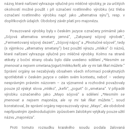
názvy, které nařízení vyhrazuje výlučně pro mléčné výrobky, je za určitých
okolností možné použít i při označení rostlinného výrobku (viz třeba
označení rostlinného výrobku např. jako „alternativa sýru“), resp. v
doplňkových údajích. Obdobný závěr platí pro majonézu.
Posuzované výrobky byly v českém jazyce označeny primárně jako
„Sójová alternativa smetany jemná“, „Zakysaný sójový výrobek“,
„Fermentovaný sójový dezert“, „Sójový nápoj“ a „Plnotučné sójové“, tedy
(s výjimkou „alternativy smetany“) bez použití výrazu „mléko“ či názvů,
které nařízení vyhrazuje výlučně pro mléčné výrobky. Kolmo na straně
etikety z boční strany obalu bylo dále uvedeno sdělení „*
Nesmím se
jmenovat a nejsem smetana/jogurt/mléko/kefír, ale vy mi tak říkat můžete
.“
Správní orgány se nezabývaly obsahem všech informací poskytnutých
spotřebiteli v českém jazyce v celém svém kontextu, neboť – vedeny
nesprávným právním názorem – za významné a rozhodné považovaly
pouze již výskyt slova „mléko“, „kefír“, „jogurt“ či „smetana“. V případě
výrobku označeného jako „Mayo sójová“ a sdělení „*
Nesmím se
jmenovat a nejsem majonéza, ale vy mi tak říkat můžete.
“, soud
konstatoval, že správní orgány neposuzovaly výraz „Mayo“, ale obdobně
nepřípustným zjednodušujícím způsobem žalobkyni vytýkaly pouze užití
názvu „majonéza“.
Proti tomuto rozsudku krajského soudu podala žalovaná