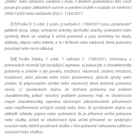
„mléko“ nebo označení uvedená v bodu 2 druhém pododstavci této části
pouze pro popis základních surovin a uvedení složek v souladu se směrnicí
2000/13/ES nebo nařízením (EU) č. 1169/2011
.
[37] Podle čl. 2 odst. 2 písm. j) nařízení č. 1169/2011 jsou
„označením“
jakákoli slova, údaje, ochranné známky, obchodní značky, vyobrazení nebo
symboly, které se vztahují k určité potravině a jsou umístěny na obalu,
dokladu, nápisu nebo etiketě, a to i krčkové nebo rukávové, které potravinu
provázejí nebo na ni odkazují.
[38] Podle článku 7 odst. 1 nařízení č. 1169/2011,
informace o
potravinách nesmějí být zavádějící, zejména: a) pokud jde o charakteristiky
potraviny a zvláště o její povahu, totožnost, vlastnosti, složení, množství,
trvanlivost, zemi původu nebo místo provenience, způsob výroby nebo
získání; b) připisováním účinků nebo vlastností, které dotčená potravina
nemá; c) vyvoláváním dojmu, že dotčená potravina má zvláštní
charakteristiky, pokud všechny podobné potraviny mají ve skutečnosti
stejné charakteristiky, zejména výslovným zdůrazňováním přítomnosti
nebo nepřítomnosti určitých složek nebo živin; d) vyvoláváním dojmu na
základě vzhledu, popisu nebo vyobrazení, že je přítomna určitá potravina
nebo složka, ačkoli ve skutečnosti byla určitá přirozeně se vyskytující
součást nebo běžně používaná složka v této potravině nahrazena odlišnou
součástí nebo složkou
.