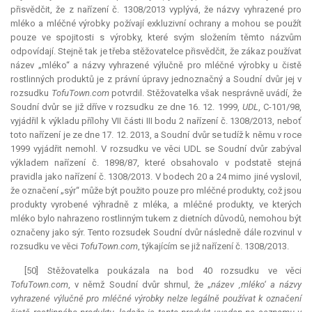
přisvědčit, že z nařízení č. 1308/2013 vyplývá, že názvy vyhrazené pro
mléko a mléčné výrobky požívají exkluzivní ochrany a mohou se použít
pouze ve spojitosti s výrobky, které svým složením těmto názvům
odpovídají. Stejně tak je třeba stěžovatelce přisvědčit, že zákaz používat
název „mléko“ a názvy vyhrazené výlučně pro mléčné výrobky u čistě
rostlinných produktů je z právní úpravy jednoznačný a Soudní dvůr jej v
rozsudku
TofuTown.com
potvrdil. Stěžovatelka však nesprávně uvádí, že
Soudní dvůr se již dříve v rozsudku ze dne 16. 12. 1999,
UDL
, C-101/98,
vyjádřil k výkladu přílohy VII části III bodu 2 nařízení č. 1308/2013, neboť
toto nařízení je ze dne 17. 12. 2013, a Soudní dvůr se tudíž k němu v roce
1999 vyjádřit nemohl. V rozsudku ve věci UDL se Soudní dvůr zabýval
výkladem nařízení č. 1898/87, které obsahovalo v podstatě stejná
pravidla jako nařízení č. 1308/2013. V bodech 20 a 24 mimo jiné vyslovil,
že označení „sýr“ může být použito pouze pro mléčné produkty, což jsou
produkty vyrobené výhradně z mléka, a mléčné produkty, ve kterých
mléko bylo nahrazeno rostlinným tukem z dietních důvodů, nemohou být
označeny jako sýr. Tento rozsudek Soudní dvůr následně dále rozvinul v
rozsudku ve věci
TofuTown.com
, týkajícím se již nařízení č. 1308/2013.
[50] Stěžovatelka poukázala na bod 40 rozsudku ve věci
TofuTown.com
, v němž Soudní dvůr shrnul, že „
název ‚mléko‘ a názvy
vyhrazené výlučně pro mléčné výrobky nelze legálně používat k označení