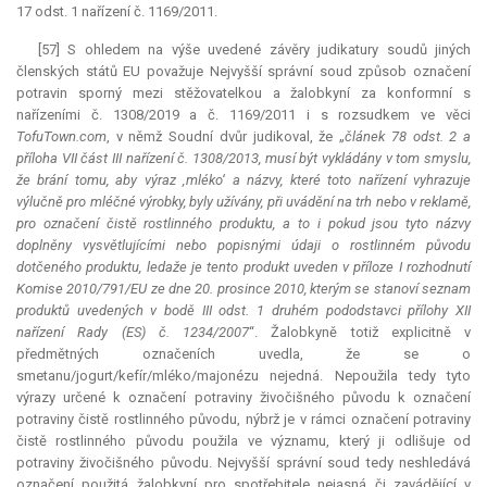
17 odst. 1 nařízení č. 1169/2011.
[57] S ohledem na výše uvedené závěry judikatury soudů jiných
členských států EU považuje Nejvyšší správní soud způsob označení
potravin sporný mezi stěžovatelkou a žalobkyní za konformní s
nařízeními č. 1308/2019 a č. 1169/2011 i s rozsudkem ve věci
TofuTown.com
, v němž Soudní dvůr judikoval, že „
článek 78 odst. 2 a
příloha VII část III nařízení č. 1308/2013, musí být vykládány v tom smyslu,
že brání tomu, aby výraz ‚mléko‘ a názvy, které toto nařízení vyhrazuje
výlučně pro mléčné výrobky, byly užívány, při uvádění na trh nebo v reklamě,
pro označení čistě rostlinného produktu, a to i pokud jsou tyto názvy
doplněny vysvětlujícími nebo popisnými údaji o rostlinném původu
dotčeného produktu, ledaže je tento produkt uveden v příloze I rozhodnutí
Komise 2010/791/EU ze dne 20. prosince 2010, kterým se stanoví seznam
produktů uvedených v bodě III odst. 1 druhém pododstavci přílohy XII
nařízení Rady (ES) č. 1234/2007
“. Žalobkyně totiž explicitně v
předmětných označeních uvedla, že se o
smetanu/jogurt/kefír/mléko/majonézu nejedná. Nepoužila tedy tyto
výrazy určené k označení potraviny živočišného původu k označení
potraviny čistě rostlinného původu, nýbrž je v rámci označení potraviny
čistě rostlinného původu použila ve významu, který ji odlišuje od
potraviny živočišného původu. Nejvyšší správní soud tedy neshledává
označení použitá žalobkyní pro spotřebitele nejasná či zavádějící v