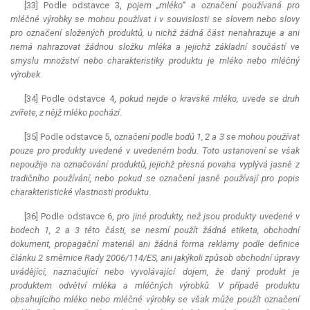
[33] Podle odstavce 3,
pojem „mléko“ a označení používaná pro
mléčné výrobky se mohou používat i v souvislosti se slovem nebo slovy
pro označení složených produktů, u nichž žádná část nenahrazuje a ani
nemá nahrazovat žádnou složku mléka a jejichž základní součástí ve
smyslu množství nebo charakteristiky produktu je mléko nebo mléčný
výrobek
.
[34] Podle odstavce 4,
pokud nejde o kravské mléko, uvede se druh
zvířete, z nějž mléko pochází
.
[35] Podle odstavce 5,
označení podle bodů 1, 2 a 3 se mohou používat
pouze pro produkty uvedené v uvedeném bodu
.
Toto ustanovení se však
nepoužije na označování produktů, jejichž přesná povaha vyplývá jasně z
tradičního používání, nebo pokud se označení jasně používají pro popis
charakteristické vlastnosti produktu
.
[36] Podle odstavce 6,
pro jiné produkty, než jsou produkty uvedené v
bodech 1, 2 a 3 této části, se nesmí použít žádná etiketa, obchodní
dokument, propagační materiál ani žádná forma reklamy podle definice
článku 2 směrnice Rady 2006/114/ES, ani jakýkoli způsob obchodní úpravy
uvádějící, naznačující nebo vyvolávající dojem, že daný produkt je
produktem odvětví mléka a mléčných výrobků. V případě produktu
obsahujícího mléko nebo mléčné výrobky se však může použít označení