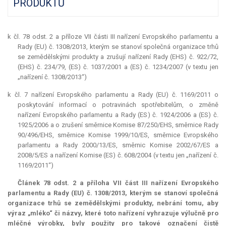
PRODUKTŮ
k čl. 78 odst. 2 a příloze VII části III nařízení Evropského parlamentu a
Rady (EU) č. 1308/2013, kterým se stanoví společná organizace trhů
se zemědělskými produkty a zrušují nařízení Rady (EHS) č. 922/72,
(EHS) č. 234/79, (ES) č. 1037/2001 a (ES) č. 1234/2007 (v textu jen
„nařízení č. 1308/2013“)
k čl. 7 nařízení Evropského parlamentu a Rady (EU) č. 1169/2011 o
poskytování informací o potravinách spotřebitelům, o změně
nařízení Evropského parlamentu a Rady (ES) č. 1924/2006 a (ES) č.
1925/2006 a o zrušení směrnice Komise 87/250/EHS, směrnice Rady
90/496/EHS, směrnice Komise 1999/10/ES, směrnice Evropského
parlamentu a Rady 2000/13/ES, směrnic Komise 2002/67/ES a
2008/5/ES a nařízení Komise (ES) č. 608/2004 (v textu jen „nařízení č.
1169/2011“)
Článek 78 odst. 2 a příloha VII část III nařízení Evropského
parlamentu a Rady (EU) č. 1308/2013, kterým se stanoví společná
organizace trhů se zemědělskými produkty, nebrání tomu, aby
výraz „mléko“ či názvy, které toto nařízení vyhrazuje výlučně pro
mléčné výrobky, byly použity pro takové označení čistě