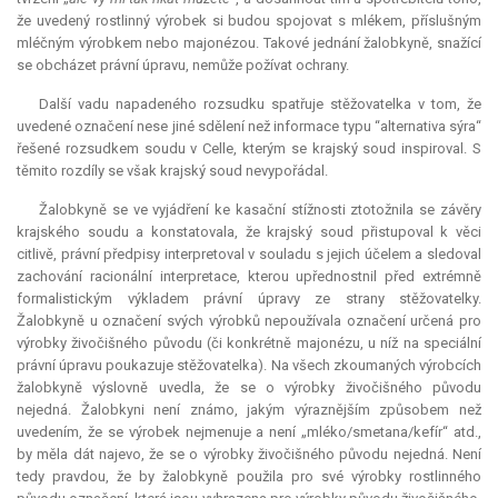
že uvedený rostlinný výrobek si budou spojovat s mlékem, příslušným
mléčným výrobkem nebo majonézou. Takové jednání žalobkyně, snažící
se obcházet právní úpravu, nemůže požívat ochrany.
Další vadu napadeného rozsudku spatřuje stěžovatelka v tom, že
uvedené označení nese jiné sdělení než informace typu “alternativa sýra“
řešené rozsudkem soudu v Celle, kterým se krajský soud inspiroval. S
těmito rozdíly se však krajský soud nevypořádal.
Žalobkyně se ve vyjádření ke kasační stížnosti ztotožnila se závěry
krajského soudu a konstatovala, že krajský soud přistupoval k věci
citlivě, právní předpisy interpretoval v souladu s jejich účelem a sledoval
zachování racionální
interpretace
, kterou upřednostnil před extrémně
formalistickým výkladem právní úpravy ze strany stěžovatelky.
Žalobkyně u označení svých výrobků nepoužívala označení určená pro
výrobky živočišného původu (či konkrétně majonézu, u níž na speciální
právní úpravu poukazuje stěžovatelka). Na všech zkoumaných výrobcích
žalobkyně výslovně uvedla, že se o výrobky živočišného původu
nejedná. Žalobkyni není známo, jakým výraznějším způsobem než
uvedením, že se výrobek nejmenuje a není „mléko/smetana/kefír“ atd.,
by měla dát najevo, že se o výrobky živočišného původu nejedná. Není
tedy pravdou, že by žalobkyně použila pro své výrobky rostlinného