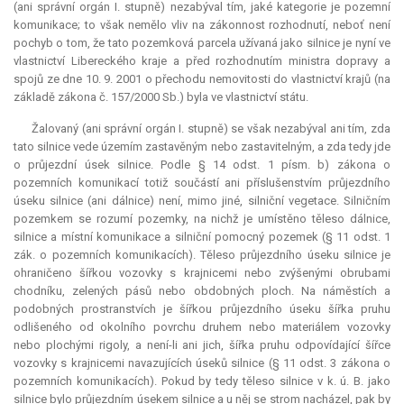
(ani správní orgán I. stupně) nezabýval tím, jaké kategorie je pozemní
komunikace; to však nemělo vliv na zákonnost rozhodnutí, neboť není
pochyb o tom, že tato pozemková parcela užívaná jako silnice je nyní ve
vlastnictví Libereckého kraje a před rozhodnutím ministra dopravy a
spojů ze dne 10. 9. 2001 o přechodu nemovitosti do vlastnictví krajů (na
základě zákona č. 157/2000 Sb.) byla ve vlastnictví státu.
Žalovaný (ani správní orgán I. stupně) se však nezabýval ani tím, zda
tato silnice vede územím zastavěným nebo zastavitelným, a zda tedy jde
o průjezdní úsek silnice. Podle § 14 odst. 1 písm. b) zákona o
pozemních komunikací totiž součástí ani příslušenstvím průjezdního
úseku silnice (ani dálnice) není, mimo jiné, silniční vegetace. Silničním
pozemkem se rozumí pozemky, na nichž je umístěno těleso dálnice,
silnice a místní komunikace a silniční pomocný pozemek (§ 11 odst. 1
zák. o pozemních komunikacích). Těleso průjezdního úseku silnice je
ohraničeno šířkou vozovky s krajnicemi nebo zvýšenými obrubami
chodníku, zelených pásů nebo obdobných ploch. Na náměstích a
podobných prostranstvích je šířkou průjezdního úseku šířka pruhu
odlišeného od okolního povrchu druhem nebo materiálem vozovky
nebo plochými rigoly, a není-li ani jich, šířka pruhu odpovídající šířce
vozovky s krajnicemi navazujících úseků silnice (§ 11 odst. 3 zákona o
pozemních komunikacích). Pokud by tedy těleso silnice v k. ú. B. jako
silnice bylo průjezdním úsekem silnice a u něj se strom nacházel, pak by