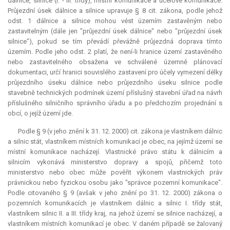
dálnice, silnice (I. - III. třídy), místní komunikace a účelové komunikace.
Průjezdní úsek dálnice a silnice upravuje § 8 cit. zákona, podle jehož
odst. 1 dálnice a silnice mohou vést územím zastavěným nebo
zastavitelným (dále jen "průjezdní úsek dálnice" nebo "průjezdní úsek
silnice"), pokud se tím převádí převážně průjezdná doprava tímto
územím. Podle jeho odst. 2 platí, že není-li hranice území zastavěného
nebo zastavitelného obsažena ve schválené územně plánovací
dokumentaci, určí hranici souvislého zastavení pro účely vymezení délky
průjezdního úseku dálnice nebo průjezdního úseku silnice podle
stavebně technických podmínek území příslušný stavební úřad na návrh
příslušného silničního správního úřadu a po předchozím projednání s
obcí, o jejíž území jde.
Podle § 9 (v jeho znění k 31. 12. 2000) cit. zákona je vlastníkem dálnic
a silnic stát, vlastníkem místních komunikací je obec, na jejímž území se
místní komunikace nacházejí. Vlastnické právo státu k dálnicím a
silnicím vykonává ministerstvo dopravy a spojů, přičemž toto
ministerstvo nebo obec může pověřit výkonem vlastnických práv
právnickou nebo fyzickou osobu jako "správce pozemní komunikace".
Podle citovaného § 9 (avšak v jeho znění po 31. 12. 2000) zákona o
pozemních komunikacích je vlastníkem dálnic a silnic I. třídy stát,
vlastníkem silnic II. a III. třídy kraj, na jehož území se silnice nacházejí, a
vlastníkem místních komunikací je obec. V daném případě se žalovaný