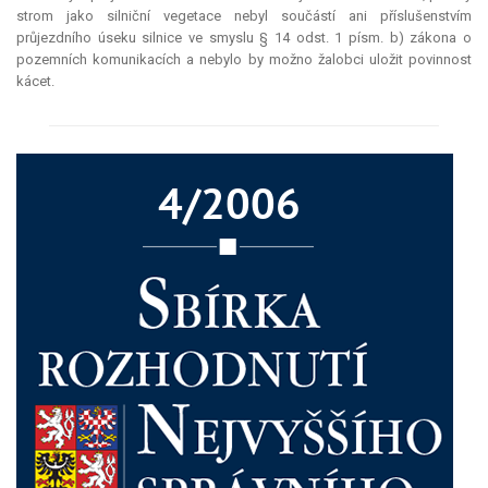
strom jako silniční vegetace nebyl součástí ani příslušenstvím
průjezdního úseku silnice ve smyslu § 14 odst. 1 písm. b) zákona o
pozemních komunikacích a nebylo by možno žalobci uložit povinnost
kácet.