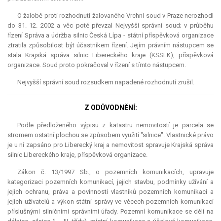
O žalobě proti rozhodnutí žalovaného Vrchní soud v Praze nerozhodl
do 31. 12. 2002 a věc poté převzal Nejvyšší správní soud; v průběhu
řízení Správa a údržba silnic Česká Lípa - státní příspěvková organizace
ztratila způsobilost být účastníkem řízení. Jejím právním nástupcem se
stala Krajská správa silnic Libereckého kraje (KSSLK), příspěvková
organizace. Soud proto pokračoval v řízení s tímto nástupcem.
Nejvyšší správní soud rozsudkem napadené rozhodnutí zrušil.
Z ODŮVODNĚNÍ:
Podle předloženého výpisu z katastru nemovitostí je parcela se
stromem ostatní plochou se způsobem využití "silnice". Vlastnické právo
je u ní zapsáno pro Liberecký kraj a nemovitost spravuje Krajská správa
silnic Libereckého kraje, příspěvková organizace.
Zákon č. 13/1997 Sb., o pozemních komunikacích, upravuje
kategorizaci pozemních komunikací, jejich stavbu, podmínky užívání a
jejich ochranu, práva a povinnosti vlastníků pozemních komunikací a
jejich uživatelů a výkon státní správy ve věcech pozemních komunikací
příslušnými silničními správními úřady. Pozemní komunikace se dělí na