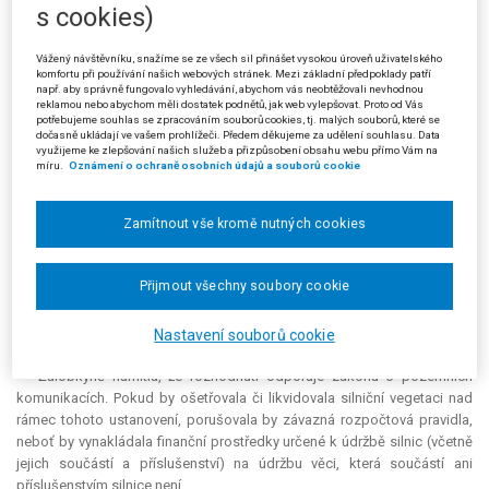
(které bylo změněno napadeným rozhodnutím žalovaného) uložil Správě
s cookies)
a údržbě silnic Česká Lípa podle § 7 odst. 2 zákona ČNR č. 114/1992
Sb., o ochraně přírody a krajiny, pokácet dub stojící na pozemku v k. ú.
Vážený návštěvníku, snažíme se ze všech sil přinášet vysokou úroveň uživatelského
B., napadený epidemickou chorobou, a provést s tím souvisící další
komfortu při používání našich webových stránek. Mezi základní předpoklady patří
např. aby správně fungovalo vyhledávání, abychom vás neobtěžovali nevhodnou
opatření. Podle odůvodnění je pozemek ve vlastnictví České republiky s
reklamou nebo abychom měli dostatek podnětů, jak web vylepšovat. Proto od Vás
právem hospodaření státní příspěvkové organizace Správa a údržba
potřebujeme souhlas se zpracováním souborů cookies, tj. malých souborů, které se
dočasně ukládají ve vašem prohlížeči. Předem děkujeme za udělení souhlasu. Data
silnic Česká Lípa. Dřeviny jsou podle § 120 obč. zák. součástí pozemku.
využijeme ke zlepšování našich služeb a přizpůsobení obsahu webu přímo Vám na
Vlastník pozemku je rovněž vlastníkem dřevin, které na tomto pozemku
míru.
Oznámení o ochraně osobních údajů a souborů cookie
rostou; nepochybně za stát vykonává vlastnická práva k předmětnému
pozemku a má i zákonem stanovenou povinnost pečovat o dřeviny na
Zamítnout vše kromě nutných cookies
tomto pozemku rostoucí. Tato povinnost jej váže i tehdy, pokud uvedená
dřevina není součástí silniční vegetace, jak je definována v § 14 zák. č.
13/1997 Sb., o pozemních komunikacích. Proto žalovaný dospěl k
Přijmout všechny soubory cookie
závěru, že orgán ochrany přírody I. stupně postupoval v souladu se
zákonem, jestliže podle § 7 odst. 2 zákona o ochraně přírody a krajiny
Nastavení souborů cookie
uložil odvolateli povinnost provést nezbytné zásahy.
Žalobkyně namítla, že rozhodnutí odporuje zákonu o pozemních
komunikacích. Pokud by ošetřovala či likvidovala silniční vegetaci nad
rámec tohoto ustanovení, porušovala by závazná rozpočtová pravidla,
neboť by vynakládala finanční prostředky určené k údržbě silnic (včetně
jejich součástí a příslušenství) na údržbu věci, která součástí ani
příslušenstvím silnice není.