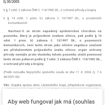
Ej 30/2005
k § 7 odst. 2 zákona ČNR č. 114/1992 Sb., o ochraně přírody a krajiny
k § 14 odst. 1 písm. b) zákona č. 13/1997 Sb., o pozemních
komunikacích
Nachází-li se strom napadený epidemickou chorobou na
pozemku, který je průjezdním úsekem silnice, pak podle § 14
odst. 1 písm. b) zákona č. 13/1997 Sb., o pozemních
komunikacích, není tento strom jako silniční vegetace součástí
ani příslušenstvím průjezdního úseku silnice; orgán ochrany
přírody nemůže proto vlastníku tohoto pozemku uložit povinnost
tento strom pokácet podle § 7 odst. 2 zákona ČNR č. 114/1992 Sb.,
o ochraně přírody a krajiny.
(Podle rozsudku Nejvyššího správního soudu ze dne 11. 8. 2004, čj. 7 A
46/2001-56)
Věc:
Krajská správa silnic Libereckého kraje, příspěvková organizace,
proti Ministerstvu životního prostředí o uložení povinnosti pokácet
strom.
Aby web fungoval jak má (souhlas
Bývalý Okresní úřad v České Lípě rozhodnutím ze dne 28. 11. 2000