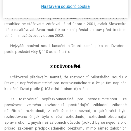
Ze spisu vyplynulo, že stěžovatel požádal o azyl až poté, co byl
Nastavení souborů cookie
zadržen a umístěn do vydávací vazby Městského soudu v Praze ve
věznici Praha-Pankrác. Podkladem k tomu byly zatýkací rozkazy ze dne
22. 5. 2002 a 21. 11. 2002 vydané Okresním soudem v Košicích. V České
republice se stěžovatel zdržoval již od února r. 2001, avšak Slovensko
stále navštěvoval. Svou mateřskou zemi přestal z obav před trestním
stíháním navštěvovat v dubnu 2002.
Nejvyšší správní soud kasační stížnost zamítl jako nedůvodnou
podle poslední věty § 110 odst. 1 s. ř. s.
Z ODŮVODNĚNÍ:
Stěžovatel především namítá, že rozhodnutí Městského soudu v
Praze je nepřezkoumatelné pro nesrozumitelnost a že je tím naplněn
kasační důvod podle § 103 odst. 1 písm. d) s. ř. s.
Za rozhodnutí nepřezkoumatelné pro nesrozumitelnost lze
považovat zejména rozhodnutí postrádající základní zákonné
náležitosti, rozhodnutí, z něhož nelze seznat, o jaké věci bylo
rozhodováno či jak bylo o věci rozhodnuto, rozhodnutí zkoumající
správní úkon z jiných než žalobních důvodů (pokud by se nejednalo o
případ zákonem předpokládaného přezkumu mimo rámec žalobních