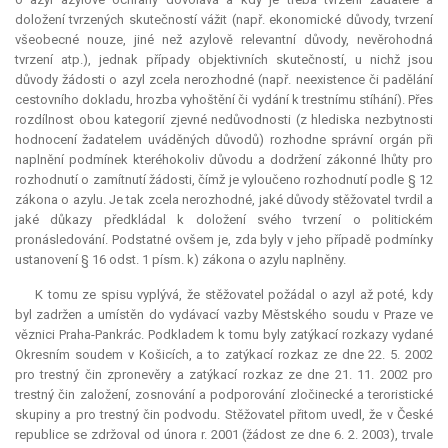
doložení tvrzených skutečností vážit (např. ekonomické důvody, tvrzení
všeobecné nouze, jiné než azylově
relevantní
důvody, nevěrohodná
tvrzení atp.), jednak případy objektivních skutečností, u nichž jsou
důvody žádosti o azyl zcela nerozhodné (např. neexistence či padělání
cestovního dokladu, hrozba vyhoštění či vydání k trestnímu stíhání). Přes
rozdílnost obou kategorií zjevné nedůvodnosti (z hlediska nezbytnosti
hodnocení žadatelem uváděných důvodů) rozhodne správní orgán při
naplnění podmínek kteréhokoliv důvodu a dodržení zákonné lhůty pro
rozhodnutí o zamítnutí žádosti, čímž je vyloučeno rozhodnutí podle § 12
zákona o azylu. Je tak zcela nerozhodné, jaké důvody stěžovatel tvrdil a
jaké důkazy předkládal k doložení svého tvrzení o politickém
pronásledování. Podstatné ovšem je, zda byly v jeho případě podmínky
ustanovení § 16 odst. 1 písm. k) zákona o azylu naplněny.
K tomu ze spisu vyplývá, že stěžovatel požádal o azyl až poté, kdy
byl zadržen a umístěn do vydávací vazby Městského soudu v Praze ve
věznici Praha-Pankrác. Podkladem k tomu byly zatýkací rozkazy vydané
Okresním soudem v Košicích, a to zatýkací rozkaz ze dne 22. 5. 2002
pro trestný čin zpronevěry a zatýkací rozkaz ze dne 21. 11. 2002 pro
trestný čin založení, zosnování a podporování zločinecké a teroristické
skupiny a pro trestný čin podvodu. Stěžovatel přitom uvedl, že v České
republice se zdržoval od února r. 2001 (žádost ze dne 6. 2. 2003), trvale