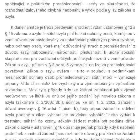
spočívající v politickém pronásledování – tedy ve skutečnosti, že
rozhodnutí žalovaného chybně neobsahuje výrok podle § 12 zákona o
azylu.
K dané námitce je třeba především zhodnotit vztah ustanovení § 12 a
§ 16 zákona o azylu. Institut azylu plní funkci ochrany osob, které jsou v
zemi původu pronásledovány za uplatňování politických práv a svobod,
nebo ochrany osob, které mají odůvodněný strach z pronásledování z
důvodu rasy, náboženství, národnosti, příslušnosti k určité sociální
skupině nebo pro zastávání určitých politických názorů v zemi původu.
Zákon o azylu přitom v § 2 odst. 5 vymezuje, co lze za pronásledování
považovat. Zákon o azylu ovšem – a to v souladu s podmínkami
mezinárodní ochrany osob pronásledovaných státní mocí – vymezuje
případy žádostí, o nichž lze zrychleným a zjednodušeným způsobem
rozhodnout. Mezi tyto případy, kdy lze žádost zamítnout jako zjevně
nedůvodnou ve lhůtě 30 dnů od jejího podání, byl novelou zákona o
azylu (zákonem č. 2/2002 Sb.), účinnou ke dni 1. 2. 2002, zařazen i
důvod uvedený v § 16 odst. 1 písm. k), tedy případ žádosti o udělení
azylu podané s cílem vyhnout se hrozícímu vyhoštění nebo vydání k
trestnímu stíhání do ciziny, ačkoliv žádost mohla být podána dříve.
Zákon o azylu v ustanovení § 16 obsahuje jednak případy, kdy k naplnění
podmínek zamítnutí žádosti jsou rozhodné důvody, pro které se žadatel
o azyl azylové ochrany dovolává a kdy je třeba tvrzení žadatele a