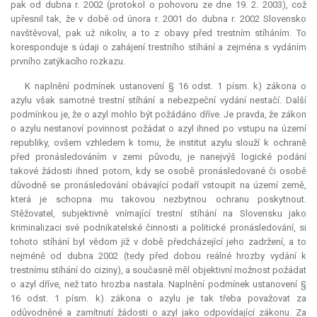
pak od dubna r. 2002 (protokol o pohovoru ze dne 19. 2. 2003), což
upřesnil tak, že v době od února r. 2001 do dubna r. 2002 Slovensko
navštěvoval, pak už nikoliv, a to z obavy před trestním stíháním. To
koresponduje s údaji o zahájení trestního stíhání a zejména s vydáním
prvního zatýkacího rozkazu.
K naplnění podmínek ustanovení § 16 odst. 1 písm. k) zákona o
azylu však samotné trestní stíhání a nebezpeční vydání nestačí. Další
podmínkou je, že o azyl mohlo být požádáno dříve. Je pravda, že zákon
o azylu nestanoví povinnost požádat o azyl ihned po vstupu na území
republiky, ovšem vzhledem k tomu, že institut azylu slouží k ochraně
před pronásledováním v zemi původu, je nanejvýš logické podání
takové žádosti ihned potom, kdy se osobě pronásledované či osobě
důvodně se pronásledování obávající podaří vstoupit na území země,
která je schopna mu takovou nezbytnou ochranu poskytnout.
Stěžovatel, subjektivně vnímající trestní stíhání na Slovensku jako
kriminalizaci své podnikatelské činnosti a politické pronásledování, si
tohoto stíhání byl vědom již v době předcházející jeho zadržení, a to
nejméně od dubna 2002 (tedy před dobou reálné hrozby vydání k
trestnímu stíhání do ciziny), a současně měl objektivní možnost požádat
o azyl dříve, než tato hrozba nastala. Naplnění podmínek ustanovení §
16 odst. 1 písm. k) zákona o azylu je tak třeba považovat za
odůvodněné a zamítnutí žádosti o azyl jako odpovídající zákonu. Za