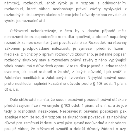
námitek), rozhodnutí, jehož výrok je v rozporu s odůvodněním,
rozhodnutí, které vůbec neobsahuje právní závěry vyplývající z
rozhodných skutkových okolností nebo jehož důvody nejsou ve vztahu k
výroku jednoznačné atd.
Stěžovatel nekonkretizuje, v čem by v daném případě měla
nesrozumitelnost napadeného rozsudku spočívat, a obecně napadený
rozsudek za nesrozumitelný ani považovat nelze. Rozsudek má všechny
zákonem předpokládané náležitosti, je vymezen předmět řízení i
hlediska, z nichž bylo správní rozhodnutí zkoumáno, je detailně popsán
rozhodný skutkový stav a rozvedeny právní závěry z něho vyplývající;
výrok soudu má v důvodech oporu. V rozsudku je jasně a jednoznačně
uvedeno, jak soud rozhodl o žalobě, z jakých důvodů, i jak uvážil o
žalobních námitkách a žalobcových tvrzeních. Nejvyšší správní soud
proto neshledal naplnění kasačního důvodu podle § 103 odst. 1 písm.
d) s. ř. s.
Dále stěžovatel namítá, že soud nesprávně posoudil právní otázku v
předcházejícím řízení ve smyslu § 103 odst. 1 písm. a) s. ř. s., a že jde
tedy o rozhodnutí nezákonné. Nesprávnost právního posouzení pak
spatřuje v tom, že soud v rozporu se skutečností považoval za naplněný
důvod pro zamítnutí žádosti o azyl jako zjevně nedůvodné a nehodnotil
pak již vůbec, že stěžovatel označil a doložil důvody žádosti o azyl