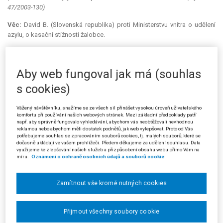
47/2003-130)
Věc:
David B. (Slovenská republika) proti Ministerstvu vnitra o udělení
azylu, o kasační stížnosti žalobce.
Ministerstvo vnitra dne 4. 3. 2003 zamítlo podle § 16 odst. 1 písm. k)
zákona o azylu žádost žalobce o udělení azylu jako zjevně nedůvodnou
Aby web fungoval jak má (souhlas
a současně mu neudělilo azyl ani podle § 13 odst. 1 a 2 a § 14 zákona o
azylu. Zároveň vyslovilo, že se na žalobce nevztahuje překážka
s cookies)
vycestování ve smyslu § 91 zákona o azylu.
Vážený návštěvníku, snažíme se ze všech sil přinášet vysokou úroveň uživatelského
Městský soud v Praze zamítl žalobu proti rozhodnutí správního
komfortu při používání našich webových stránek. Mezi základní předpoklady patří
orgánu kasační stížností napadeným rozsudkem ze dne 24. 3. 2003.
např. aby správně fungovalo vyhledávání, abychom vás neobtěžovali nevhodnou
reklamou nebo abychom měli dostatek podnětů, jak web vylepšovat. Proto od Vás
potřebujeme souhlas se zpracováním souborů cookies, tj. malých souborů, které se
Žalobce (dále jen „stěžovatel“) v kasační stížnosti namítal, že
dočasně ukládají ve vašem prohlížeči. Předem děkujeme za udělení souhlasu. Data
rozhodnutí soudu je nepřezkoumatelné pro nesrozumitelnost a že
využijeme ke zlepšování našich služeb a přizpůsobení obsahu webu přímo Vám na
spočívá na nesprávném posouzení právní otázky soudem v
míru.
Oznámení o ochraně osobních údajů a souborů cookie
předcházejícím řízení [§ 103 odst. 1 písm. a) a d) s. ř. s.]. Soudu vytýkal,
že v rozporu se skutečností považoval za naplněný důvod pro zamítnutí
Zamítnout vše kromě nutných cookies
žádosti o azyl jako zjevně nedůvodné a nerozhodoval již vůbec podle §
12 zákona o azylu o důvodech žádosti spočívajících v politickém
pronásledování.
Přijmout všechny soubory cookie