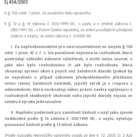
Ej 454/2003
k § 103 odst. 1 písm. d) soudního řádu správního
k § 12 a § 16 zákona č. 325/1999 Sb., o azylu a o změně zákona č.
283/1991 Sb., o Policii České republiky, ve znění pozdějších předpisů
(zákon o azylu), ve znění zákona č. 2/2002 Sb.
I. Za nepřezkoumatelné pro nesrozumitelnost ve smyslu § 103
odst. 1 písm. d) s. ř. s. lze považovat zejména ta rozhodnutí, která
postrádají základní zákonné náležitosti, z nichž nelze seznat, o
jaké věci bylo rozhodováno či jak bylo rozhodnuto, která
zkoumají správní úkon z jiných než žalobních důvodů (pokud by
se nejednalo o případ zákonem předpokládaného přezkumu
mimo rámec žalobních námitek), jejichž výrok je v rozporu s
odůvodněním, která neobsahují vůbec právní závěry vyplývající z
rozhodných skutkových okolností nebo jejichž důvody nejsou ve
vztahu k výroku jednoznačné.
II. Naplnění podmínek pro zamítnutí žádosti o azyl jako zjevně
nedůvodné podle § 16 zákona č. 325/1999 Sb., o azylu, vylučuje
posouzení žádosti podle § 12 téhož zákona.
(Podle rozsudku Nejvyššího správního soudu ze dne 4. 12. 2003, čj. 2 Azs