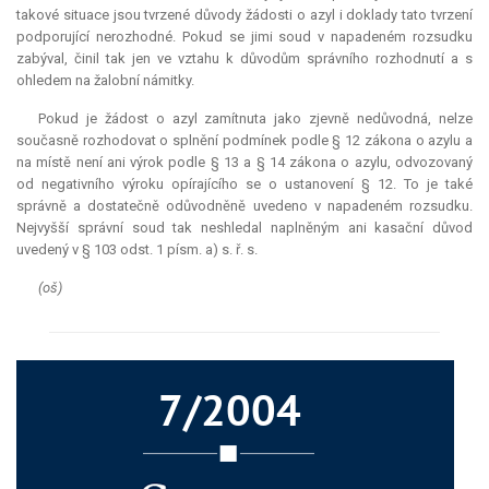
takové situace jsou tvrzené důvody žádosti o azyl i doklady tato tvrzení
podporující nerozhodné. Pokud se jimi soud v napadeném rozsudku
zabýval, činil tak jen ve vztahu k důvodům správního rozhodnutí a s
ohledem na žalobní námitky.
Pokud je žádost o azyl zamítnuta jako zjevně nedůvodná, nelze
současně rozhodovat o splnění podmínek podle § 12 zákona o azylu a
na místě není ani výrok podle § 13 a § 14 zákona o azylu, odvozovaný
od negativního výroku opírajícího se o ustanovení § 12. To je také
správně a dostatečně odůvodněně uvedeno v napadeném rozsudku.
Nejvyšší správní soud tak neshledal naplněným ani kasační důvod
uvedený v § 103 odst. 1 písm. a) s. ř. s.
(oš)