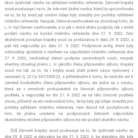
úkon zpětvzetí návrhu na vyhlášení místního referenda. Zároveň krajský
soud poukazuje i na to, že zde není žádná osoba, která by upozorňovala
na to, že by snad její osobní údaje byly zneužity pro potřeby vyhlášení
místního referenda. Naopak, členové navrhovatele se dovolávají toho, že
L. H. byl členem navrhovatele, a to jak v době sběru podpisů, tak v době
podání návrhu na konání místního referenda dne 27. 9. 2022. Tuto
skutečnost považuje krajský soud za prokázanou k datu 29. 8. 2022, a
pak též nejpozději po datu 21. 9. 2022. Podpisové archy, které byly
odevzdány společně s návrhem na uspořádání místního referenda dne
27. 9. 2022, neobsahují datum podpisu oprávněných osob, naopak
všechny obsahují jméno L. H. jakožto člena přípravného výboru. Krajský
soud má tak za to, že i kdyby snad platil právní názor vyslovený v
usnesení čj. 22 Ca 347/2005-22, s přihlédnutím k tomu, že nedošlo ani k
záměně konkrétního člena přípravného výboru, ale jedná se o osobu,
která se v minulosti prokazatelně na činnosti přípravného výboru
podílela, a nejpozději ke dni 21. 9. 2022 se na této činnosti podílela
znovu, přičemž se ani nedovolává toho, že by byly její údaje zneužity pro
potřeby vyhlášení místního referenda, není důvod mít pochybnosti o
tom, že jména uvedená na podpisových listinách odpovídala
skutečnému složení přípravného výboru ke dni podání druhého návrhu.
[35] Zároveň krajský soud poukazuje na to, že zpětvzetí návrhu ze
dne 29. 8. 2022 je datováno ke dni 21. 9. 2022, tj. ke stejnému dni, kdy