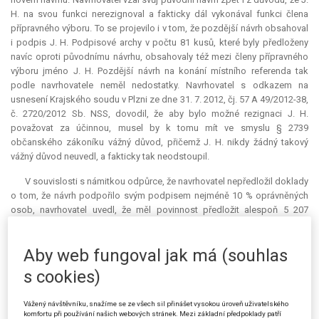
H. na svou funkci nerezignoval a fakticky dál vykonával funkci člena
přípravného výboru. To se projevilo i v tom, že pozdější návrh obsahoval
i podpis J. H. Podpisové archy v počtu 81 kusů, které byly předloženy
navíc oproti původnímu návrhu, obsahovaly též mezi členy přípravného
výboru jméno J. H. Pozdější návrh na konání místního referenda tak
podle navrhovatele neměl nedostatky. Navrhovatel s odkazem na
usnesení Krajského soudu v Plzni ze dne 31. 7. 2012, čj. 57 A 49/2012-38,
č. 2720/2012 Sb. NSS, dovodil, že aby bylo možné rezignaci J. H.
považovat za účinnou, musel by k tomu mít ve smyslu § 2739
občanského zákoníku vážný důvod, přičemž J. H. nikdy žádný takový
vážný důvod neuvedl, a fakticky tak neodstoupil.
V souvislosti s námitkou odpůrce, že navrhovatel nepředložil doklady
o tom, že návrh podpořilo svým podpisem nejméně 10 % oprávněných
osob, navrhovatel uvedl, že měl povinnost předložit alespoň 5 207
podpisů oprávněných osob, přičemž doložil celkem 1 423 archů
podpisových listin, na kterých bylo dohromady 6 159 podpisů
Aby web fungoval jak má (souhlas
oprávněných osob, které byly následně ověřovány odpůrcem. Odpůrce
vyhodnotil, že celkově chybných (neuznatelných) podpisů bylo 1 004, a
s cookies)
navrhovateli tak uznal toliko 5 155 podpisů oprávněných osob. Z
celkového počtu 1 004 podpisů bylo 407 duplicitních, jejichž neuznání
Vážený návštěvníku, snažíme se ze všech sil přinášet vysokou úroveň uživatelského
navrhovatel rozporoval. Podle navrhovatele nebyl odpůrce oprávněn
komfortu při používání našich webových stránek. Mezi základní předpoklady patří