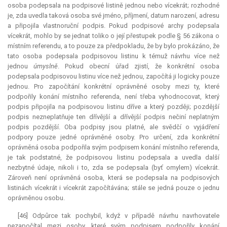
osoba podepsala na podpisové listině jednou nebo vícekrát; rozhodné
je, zda uvedla taková osoba své jméno, příjmení, datum narození, adresu
a připojila vlastnoruční podpis. Pokud podpisové archy podepsala
vícekrát, mohlo by se jednat toliko o její přestupek podle § 56 zákona o
místním referendu, a to pouze za předpokladu, že by bylo prokázáno, že
tato osoba podepsala podpisovou listinu k témuž návrhu více než
jednou
úmyslně
. Pokud obecní úřad zjistí, že konkrétní osoba
podepsala podpisovou listinu více než jednou, započítá ji logicky pouze
jednou. Pro započítání konkrétní oprávněné osoby mezi ty, které
podpořily konání místního referenda, není třeba vyhodnocovat, který
podpis připojila na podpisovou listinu dříve a který později; pozdější
podpis nezneplatňuje ten dřívější a dřívější podpis nečiní neplatným
podpis pozdější. Oba podpisy jsou platné, ale svědčí o vyjádření
podpory pouze jedné oprávněné osoby. Pro určení, zda konkrétní
oprávněná osoba podpořila svým podpisem konání místního referenda,
je tak podstatné, že podpisovou listinu podepsala a uvedla další
nezbytné údaje, nikoli i to, zda se podepsala (byť omylem) vícekrát.
Zároveň není oprávněná osoba, která se podepsala na podpisových
listinách vícekrát i vícekrát započítávána; stále se jedná pouze o jednu
oprávněnou osobu.
[46] Odpůrce tak pochybil, když v případě návrhu navrhovatele
nezapočítal mezi osoby, které svým podpisem podpořily konání