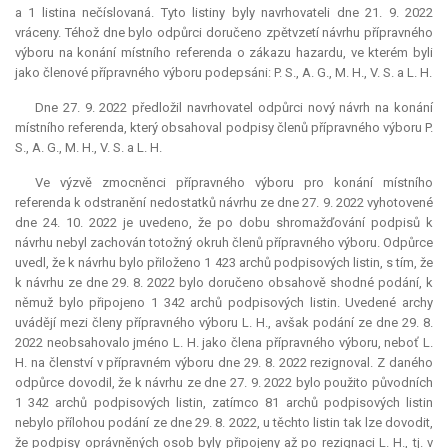
a 1 listina nečíslovaná. Tyto listiny byly navrhovateli dne 21. 9. 2022
vráceny. Téhož dne bylo odpůrci doručeno zpětvzetí návrhu přípravného
výboru na konání místního referenda o zákazu hazardu, ve kterém byli
jako členové přípravného výboru podepsáni: P. S., A. G., M. H., V. S. a L. H.
Dne 27. 9. 2022 předložil navrhovatel odpůrci nový návrh na konání
místního referenda, který obsahoval podpisy členů přípravného výboru P.
S., A. G., M. H., V. S. a L. H.
Ve výzvě zmocněnci přípravného výboru pro konání místního
referenda k odstranění nedostatků návrhu ze dne 27. 9. 2022 vyhotovené
dne 24. 10. 2022 je uvedeno, že po dobu shromažďování podpisů k
návrhu nebyl zachován totožný okruh členů přípravného výboru. Odpůrce
uvedl, že k návrhu bylo přiloženo 1 423 archů podpisových listin, s tím, že
k návrhu ze dne 29. 8. 2022 bylo doručeno obsahově shodné podání, k
němuž bylo připojeno 1 342 archů podpisových listin. Uvedené archy
uvádějí mezi členy přípravného výboru L. H., avšak podání ze dne 29. 8.
2022 neobsahovalo jméno L. H. jako člena přípravného výboru, neboť L.
H. na členství v přípravném výboru dne 29. 8. 2022 rezignoval. Z daného
odpůrce dovodil, že k návrhu ze dne 27. 9. 2022 bylo použito původních
1 342 archů podpisových listin, zatímco 81 archů podpisových listin
nebylo přílohou podání ze dne 29. 8. 2022, u těchto listin tak lze dovodit,
že podpisy oprávněných osob byly připojeny až po rezignaci L. H., tj. v