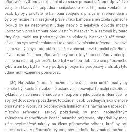
přípravného výboru a stojí za nimi ve snaze prosadit určitou odpověď ve
veřejném hlasování, případná manipulace a zneužití jména konkrétních
osob by byly přičitatelné kampani spojené s příslušným referendem a
bylo by možné na ni reagovat právě v této kampani a jen zcela výjimečně
(pokud by na nesprávnost údaje nebylo z nějakých důvodů možné
upozornit v protikampani před vlastním hlasováním a zároveň by tento
lživý údaj mohl mít podstatný vliv na výsledek hlasování) též cestou
návrhu na vyslovení neplatnosti rozhodnutí v místním referendu. Nedává
ale rozumný smysl tuto otázku uměle vtahovat mezi formální náležitosti
návrhu (uvádění jmen přípravného výboru), když obecní úřad v principu
ani nemá nástroj, jak ověřit, kdo byl v určitou dobu členem přípravného
výboru ani kdy byl ten který podpis připojen na podpisový arch, aby tyto
údaje mohl vzájemně poměřovat.
[30] Na základě pouhé možnosti zneužití jména určité osoby by
nemělo být konkrétní zákonné ustanovení upravující formální náležitosti
vykládáno nepřiměřeně široce a v rozporu s jeho účelem. Není účelné,
aby byl dovozován požadavek totožnosti osob uvedených jako členové
přípravného výboru na podpisových listinách a na návrhu na uspořádání
místního referenda. Takový požadavek by mohl nepřiměřeným
způsobem znemožňovat konání místního referenda, případně by mohl
klást nepřiměřené nároky na členy přípravného výboru, kteří by byli
nuceni setrvat v přípravném výboru, aby nedošlo ke zmaření možnosti