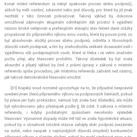
konat místní
referendum
(a nebyl opakován proces sběru podpisů),
ačkoli by měli osobní, zdravotní nebo jiné důvody, pro které by již jinak
nechtěli v této činnosti pokračovat. Takový výklad by dokonce
umožňoval zájmovým skupinám odmítajícím dát prostor k vyjádření
názoru široké veřejnosti a preferujícím stávající stav řešení dané otázky
propašovat do přípravného výboru svou osobu, která by pouze poté, co
byl absolvován složitý proces sběru podpisů, odmítla z libovolných
důvodů návrh podepsat, a tím by znehodnotila veškeré dosavadní úsilí i
vyjádřenou vůli podepisujících osob, které si třeba i ve velmi značném
počtu přejí, aby hlasování proběhlo. Takový důsledek by byl zcela
absurdní
a přijatý výklad by činil z právní úpravy v zákoně o místním
referendu spíše proceduru, jak místnímu referendu zabránit než nástroj,
jak takové demokratické hlasování umožnit.
[31] Krajský soud nicméně upozorňuje na to, že případné nesprávné
uvedení jmen členů přípravného výboru na podpisových listinách, pokud
by přece jen bylo prokázáno, nemusí být zcela bez důsledků, ale může
být vyhodnoceno jako přestupek podle § 56 odst. 3 zákona o místním
referendu, i kdyby podstatným způsobem neovlivnilo výsledek
hlasování. Významné dopady může mít též ve zcela hypotetické situaci,
pokud by o obsahově totožné otázce zahájily sběr podpisů (nezávisle
na sobě, nebo naopak z nejrůznějších důvodů úmyslně) konkurenční
přípravné výbory o různém složení, neboť by mohl vzniknout spor o to,