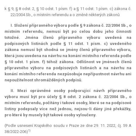
k § 9, § 8 odst. 2, § 10 odst. 1 písm. f) a § 11 odst. 1 písm. c) zákona č.
22/2004 Sb., o místním referendu a o změně některých zákonů
I. Složení přípravného výboru podle § 9 zákona č. 22/2004 Sb., o
místním referendu, nemusí být po celou dobu jeho činnosti
totožné. Jména členů přípravného výboru uvedená na
podpisových listinách podle § 11 odst. 1 písm. c) uvedeného
zákona nemusí být shodná se jmény členů přípravného výboru,
která jsou uvedena na návrhu na konání místního referenda podle
§ 10 odst. 1 písm. f) téhož zákona. Odlišnost ve jménech členů
přípravného výboru na podpisových listinách a na návrhu na
konání místního referenda nezpůsobuje nepřípustnost návrhu ani
nepoužitelnost shromážděných podpisů.
II. Mezi oprávněné osoby podporující návrh přípravného
výboru musí být pro účely § 8 odst. 2 zákona č. 22/2004 Sb., o
místním referendu, počítány i takové osoby, které se na podpisové
listiny podepsaly více než jednou, nejsou-li dány jiné překážky,
pro které by musely být takové osoby vyloučeny.
(Podle usnesení Krajského soudu v Praze ze dne 29. 11. 2022, čj. 59 A
1)
38/2022-206)