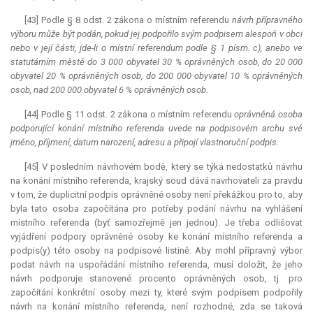
[43] Podle § 8 odst. 2 zákona o místním referendu
návrh přípravného
výboru může být podán, pokud jej podpořilo svým podpisem alespoň v obci
nebo v její části, jde-li o místní
referendum
podle § 1 písm. c), anebo ve
statutárním městě do 3 000 obyvatel 30 % oprávněných osob, do 20 000
obyvatel 20 % oprávněných osob, do 200 000 obyvatel 10 % oprávněných
osob, nad 200 000 obyvatel 6 % oprávněných osob.
[44] Podle § 11 odst. 2 zákona o místním referendu
oprávněná osoba
podporující konání místního referenda uvede na podpisovém archu své
jméno, příjmení, datum narození, adresu a připojí vlastnoruční podpis.
[45] V posledním návrhovém bodě, který se týká nedostatků návrhu
na konání místního referenda, krajský soud dává navrhovateli za pravdu
v tom, že duplicitní podpis oprávněné osoby není překážkou pro to, aby
byla tato osoba započítána pro potřeby podání návrhu na vyhlášení
místního referenda (byť samozřejmě jen jednou). Je třeba odlišovat
vyjádření podpory oprávněné osoby ke konání místního referenda a
podpis(y) této osoby na podpisové listině. Aby mohl přípravný výbor
podat návrh na uspořádání místního referenda, musí doložit, že jeho
návrh podporuje stanovené procento oprávněných osob, tj. pro
započítání konkrétní osoby mezi ty, které svým podpisem podpořily
návrh na konání místního referenda, není rozhodné, zda se taková