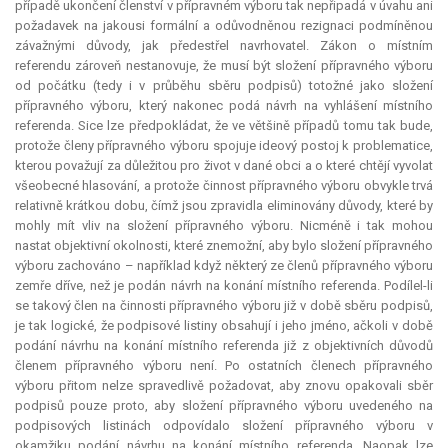
případě ukončení členství v přípravném výboru tak nepřipadá v úvahu ani
požadavek na jakousi formální a odůvodněnou rezignaci podmíněnou
závažnými důvody, jak předestřel navrhovatel. Zákon o místním
referendu zároveň nestanovuje, že musí být složení přípravného výboru
od počátku (tedy i v průběhu sběru podpisů) totožné jako složení
přípravného výboru, který nakonec podá návrh na vyhlášení místního
referenda. Sice lze předpokládat, že ve většině případů tomu tak bude,
protože členy přípravného výboru spojuje ideový postoj k problematice,
kterou považují za důležitou pro život v dané obci a o které chtějí vyvolat
všeobecné hlasování, a protože činnost přípravného výboru obvykle trvá
relativně krátkou dobu, čímž jsou zpravidla eliminovány důvody, které by
mohly mít vliv na složení přípravného výboru. Nicméně i tak mohou
nastat objektivní okolnosti, které znemožní, aby bylo složení přípravného
výboru zachováno – například když některý ze členů přípravného výboru
zemře dříve, než je podán návrh na konání místního referenda. Podílel-li
se takový člen na činnosti přípravného výboru již v době sběru podpisů,
je tak logické, že podpisové listiny obsahují i jeho jméno, ačkoli v době
podání návrhu na konání místního referenda již z objektivních důvodů
členem přípravného výboru není. Po ostatních členech přípravného
výboru přitom nelze spravedlivě požadovat, aby znovu opakovali sběr
podpisů pouze proto, aby složení přípravného výboru uvedeného na
podpisových listinách odpovídalo složení přípravného výboru v
okamžiku podání návrhu na konání místního referenda. Naopak lze