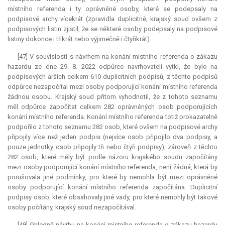
místního referenda i ty oprávněné osoby, které se podepsaly na
podpisové archy vícekrát (zpravidla duplicitně, krajský soud ovšem z
podpisových listin zjistil, že se některé osoby podepsaly na podpisové
listiny dokonce i třikrát nebo výjimečně i čtyřikrát).
[47] V souvislosti s návrhem na konání místního referenda o zákazu
hazardu ze dne 29. 8. 2022 odpůrce navrhovateli vytkl, že bylo na
podpisových arších celkem 610 duplicitních podpisů, z těchto podpisů
odpůrce nezapočítal mezi osoby podporující konání místního referenda
žádnou osobu. Krajský soud přitom vyhodnotil, že z tohoto seznamu
měl odpůrce započítat celkem 282 oprávněných osob podporujících
konání místního referenda. Konání místního referenda totiž prokazatelně
podpořilo z tohoto seznamu 282 osob, které ovšem na podpisové archy
připojily více než jeden podpis (nejvíce osob připojilo dva podpisy, a
pouze jednotky osob připojily tři nebo čtyři podpisy), zároveň z těchto
282 osob, které měly být podle názoru krajského soudu započítány
mezi osoby podporující konání místního referenda, není žádná, která by
porušovala jiné podmínky, pro které by nemohla být mezi oprávněné
osoby podporující konání místního referenda započítána. Duplicitní
podpisy osob, které obsahovaly jiné vady, pro které nemohly být takové
osoby počítány, krajský soud nezapočítával.
[48] Ohledně návrhu na konání místního referenda o zákazu hazardu