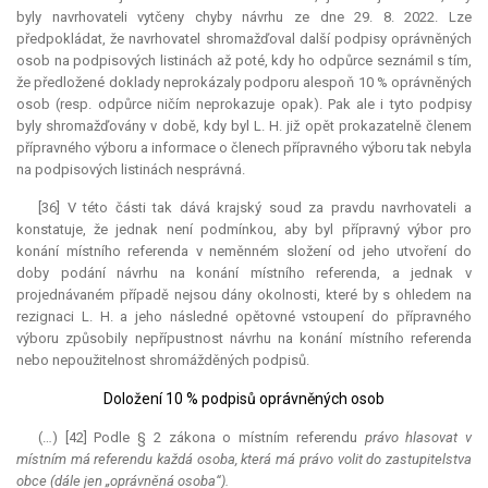
byly navrhovateli vytčeny chyby návrhu ze dne 29. 8. 2022. Lze
předpokládat, že navrhovatel shromažďoval další podpisy oprávněných
osob na podpisových listinách až poté, kdy ho odpůrce seznámil s tím,
že předložené doklady neprokázaly podporu alespoň 10 % oprávněných
osob (resp. odpůrce ničím neprokazuje opak). Pak ale i tyto podpisy
byly shromažďovány v době, kdy byl L. H. již opět prokazatelně členem
přípravného výboru a informace o členech přípravného výboru tak nebyla
na podpisových listinách nesprávná.
[36] V této části tak dává krajský soud za pravdu navrhovateli a
konstatuje, že jednak není podmínkou, aby byl přípravný výbor pro
konání místního referenda v neměnném složení od jeho utvoření do
doby podání návrhu na konání místního referenda, a jednak v
projednávaném případě nejsou dány okolnosti, které by s ohledem na
rezignaci L. H. a jeho následné opětovné vstoupení do přípravného
výboru způsobily nepřípustnost návrhu na konání místního referenda
nebo nepoužitelnost shromážděných podpisů.
Doložení 10 % podpisů oprávněných osob
(…) [42] Podle § 2 zákona o místním referendu
právo hlasovat v
místním má referendu každá osoba, která má právo volit do zastupitelstva
obce (dále jen „oprávněná osoba“).