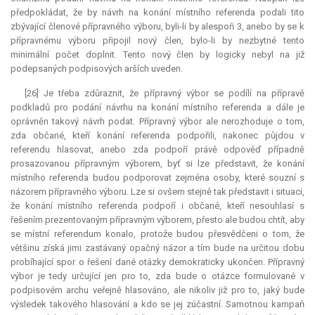
předpokládat, že by návrh na konání místního referenda podali tito
zbývající členové přípravného výboru, byli-li by alespoň 3, anebo by se k
přípravnému výboru připojil nový člen, bylo-li by nezbytné tento
minimální počet doplnit. Tento nový člen by logicky nebyl na již
podepsaných podpisových arších uveden.
[26] Je třeba zdůraznit, že přípravný výbor se podílí na přípravě
podkladů pro podání návrhu na konání místního referenda a dále je
oprávněn takový návrh podat. Přípravný výbor ale nerozhoduje o tom,
zda občané, kteří konání referenda podpořili, nakonec půjdou v
referendu hlasovat, anebo zda podpoří právě odpověď případně
prosazovanou přípravným výborem, byť si lze představit, že konání
místního referenda budou podporovat zejména osoby, které souzní s
názorem přípravného výboru. Lze si ovšem stejně tak představit i situaci,
že konání místního referenda podpoří i občané, kteří nesouhlasí s
řešením prezentovaným přípravným výborem, přesto ale budou chtít, aby
se místní
referendum
konalo, protože budou přesvědčeni o tom, že
většinu získá jimi zastávaný opačný názor a tím bude na určitou dobu
probíhající spor o řešení dané otázky demokraticky ukončen. Přípravný
výbor je tedy určující jen pro to, zda bude o otázce formulované v
podpisovém archu veřejně hlasováno, ale nikoliv již pro to, jaký bude
výsledek takového hlasování a kdo se jej zúčastní. Samotnou kampaň