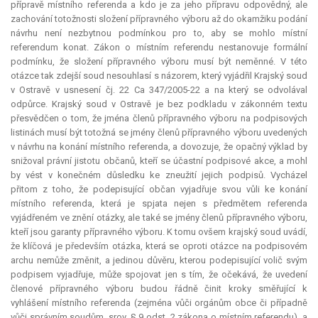
přípravě místního referenda a kdo je za jeho přípravu odpovědný, ale
zachování totožnosti složení přípravného výboru až do okamžiku podání
návrhu není nezbytnou podmínkou pro to, aby se mohlo místní
referendum
konat. Zákon o místním referendu nestanovuje formální
podmínku, že složení přípravného výboru musí být neměnné. V této
otázce tak zdejší soud nesouhlasí s názorem, který vyjádřil Krajský soud
v Ostravě v usnesení čj. 22 Ca 347/2005-22 a na který se odvolával
odpůrce. Krajský soud v Ostravě je bez podkladu v zákonném textu
přesvědčen o tom, že jména členů přípravného výboru na podpisových
listinách musí být totožná se jmény členů přípravného výboru uvedených
v návrhu na konání místního referenda, a dovozuje, že opačný výklad by
snižoval právní jistotu občanů, kteří se účastní podpisové akce, a mohl
by vést v konečném důsledku ke zneužití jejich podpisů. Vycházel
přitom z toho, že podepisující občan vyjadřuje svou vůli ke konání
místního referenda, která je spjata nejen s předmětem referenda
vyjádřeném ve znění otázky, ale také se jmény členů přípravného výboru,
kteří jsou garanty přípravného výboru. K tomu ovšem krajský soud uvádí,
že klíčová je především otázka, která se oproti otázce na podpisovém
archu nemůže změnit, a jedinou důvěru, kterou podepisující volič svým
podpisem vyjadřuje, může spojovat jen s tím, že očekává, že uvedení
členové přípravného výboru budou řádně činit kroky směřující k
vyhlášení místního referenda (zejména vůči orgánům obce či případně
vůči správním soudům, srov. § 9 odst. 2 zákona o místním referendu), a