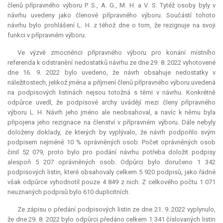
členů přípravného výboru P. S., A. G., M. H. a V. S. Tytéž osoby byly v
návrhu uvedeny jako členové přípravného výboru. Součástí tohoto
návrhu bylo prohlášení L. H. z téhož dne o tom, že rezignuje na svoji
funkci v přípravném výboru.
Ve výzvě zmocněnci přípravného výboru pro konání místního
referenda k odstranění nedostatků návrhu ze dne 29. 8. 2022 vyhotovené
dne 16. 9. 2022 bylo uvedeno, že návrh obsahuje nedostatky v
náležitostech, jelikož jména a příjmení členů přípravného výboru uvedená
na podpisových listinách nejsou totožná s těmi v návrhu. Konkrétně
odpůrce uvedl, že podpisové archy uvádějí mezi členy přípravného
výboru L. H. Návrh jeho jméno ale neobsahoval, a navíc k němu byla
připojena jeho rezignace na členství v přípravném výboru. Dále nebyly
doloženy doklady, ze kterých by vyplývalo, že návrh podpořilo svým
podpisem nejméně 10 % oprávněných osob. Počet oprávněných osob
činil 52 079, proto bylo pro podání návrhu potřeba doložit podpisy
alespoň 5 207 oprávněných osob. Odpůrci bylo doručeno 1 342
podpisových listin, které obsahovaly celkem 5 920 podpisů, jako řádné
však odpůrce vyhodnotil pouze 4 849 z nich. Z celkového počtu 1 071
neuznaných podpisů bylo 610 duplicitních.
Ze zápisu o předání podpisových listin ze dne 21. 9. 2022 vyplynulo,
že dne 29. 8. 2022 bylo odpůrci předáno celkem 1 341 číslovaných listin