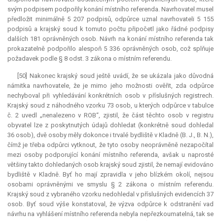
svým podpisem podpořily konání místního referenda. Navrhovatel musel
předložit minimálně 5 207 podpisů, odpůrce uznal navrhovateli 5 155
podpisů a krajský soud k tomuto počtu připočetl jako řádné podpisy
dalších 181 oprávněných osob. Návrh na konání místního referenda tak
prokazatelně podpořilo alespoň 5 336 oprávněných osob, což splňuje
požadavek podle § 8 odst. 3 zákona o místním referendu.
[50] Nakonec krajský soud ještě uvádí, že se ukázala jako důvodná
námitka navrhovatele, že je mimo jeho možnosti ověřit, zda odpůrce
nechyboval při vyhledávání konkrétních osob v příslušných registrech.
Krajský soud z náhodného vzorku 73 osob, u kterých odpůrce v tabulce
č. 2 uvedl „nenalezeno v ROB“, zjistil, že část těchto osob v registru
obyvatel lze z poskytnutých údajů dohledat (konkrétně soud dohledal
36 osob), dvě osoby měly dokonce i trvalé bydliště v Kladně (B. J., B. N.),
čímž je třeba odpůrci vytknout, že tyto osoby neoprávněně nezapočítal
mezi osoby podporující konání místního referenda, avšak u naprosté
většiny takto dohledaných osob krajský soud zjistil, že nemají evidováno
bydliště v Kladně. Byť ho mají zpravidla v jeho blízkém okolí, nejsou
osobami oprávněnými ve smyslu § 2 zákona o místním referendu.
Krajský soud z vybraného vzorku nedohledal v příslušných evidencích 37
osob. Byť soud výše konstatoval, že výzva odpůrce k odstranění vad
návrhu na vyhlášení místního referenda nebyla nepřezkoumatelná, tak se