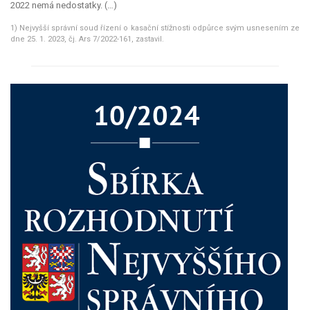
2022 nemá nedostatky. (…)
1) Nejvyšší správní soud řízení o kasační stížnosti odpůrce svým usnesením ze
dne 25. 1. 2023, čj.
Ars
7/2022-161, zastavil.