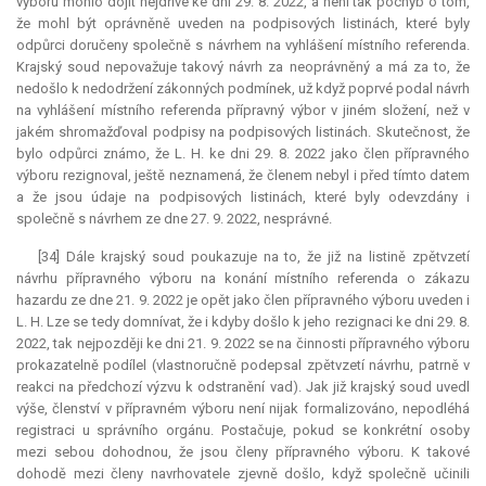
výboru mohlo dojít nejdříve ke dni 29. 8. 2022, a není tak pochyb o tom,
že mohl být oprávněně uveden na podpisových listinách, které byly
odpůrci doručeny společně s návrhem na vyhlášení místního referenda.
Krajský soud nepovažuje takový návrh za neoprávněný a má za to, že
nedošlo k nedodržení zákonných podmínek, už když poprvé podal návrh
na vyhlášení místního referenda přípravný výbor v jiném složení, než v
jakém shromažďoval podpisy na podpisových listinách. Skutečnost, že
bylo odpůrci známo, že L. H. ke dni 29. 8. 2022 jako člen přípravného
výboru rezignoval, ještě neznamená, že členem nebyl i před tímto datem
a že jsou údaje na podpisových listinách, které byly odevzdány i
společně s návrhem ze dne 27. 9. 2022, nesprávné.
[34] Dále krajský soud poukazuje na to, že již na listině zpětvzetí
návrhu přípravného výboru na konání místního referenda o zákazu
hazardu ze dne 21. 9. 2022 je opět jako člen přípravného výboru uveden i
L. H. Lze se tedy domnívat, že i kdyby došlo k jeho rezignaci ke dni 29. 8.
2022, tak nejpozději ke dni 21. 9. 2022 se na činnosti přípravného výboru
prokazatelně podílel (vlastnoručně podepsal zpětvzetí návrhu, patrně v
reakci na předchozí výzvu k odstranění vad). Jak již krajský soud uvedl
výše, členství v přípravném výboru není nijak formalizováno, nepodléhá
registraci u správního orgánu. Postačuje, pokud se konkrétní osoby
mezi sebou dohodnou, že jsou členy přípravného výboru. K takové
dohodě mezi členy navrhovatele zjevně došlo, když společně učinili