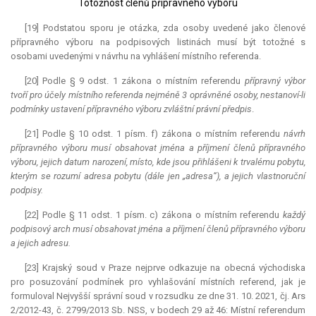
Totožnost členů přípravného výboru
[19] Podstatou sporu je otázka, zda osoby uvedené jako členové
přípravného výboru na podpisových listinách musí být totožné s
osobami uvedenými v návrhu na vyhlášení místního referenda.
[20] Podle § 9 odst. 1 zákona o místním referendu
přípravný výbor
tvoří pro účely místního referenda nejméně 3 oprávněné osoby, nestanoví-li
podmínky ustavení přípravného výboru zvláštní právní předpis
.
[21] Podle § 10 odst. 1 písm. f) zákona o místním referendu
návrh
přípravného výboru musí obsahovat jména a příjmení členů přípravného
výboru, jejich datum narození, místo, kde jsou přihlášeni k trvalému pobytu,
kterým se rozumí adresa pobytu (dále jen „adresa“), a jejich vlastnoruční
podpisy.
[22] Podle § 11 odst. 1 písm. c) zákona o místním referendu
každý
podpisový arch musí obsahovat jména a příjmení členů přípravného výboru
a jejich adresu.
[23] Krajský soud v Praze nejprve odkazuje na obecná východiska
pro posuzování podmínek pro vyhlašování místních referend, jak je
formuloval Nejvyšší správní soud v rozsudku ze dne 31. 10. 2021, čj.
Ars
2/2012-43, č. 2799/2013 Sb. NSS, v bodech 29 až 46: Místní
referendum