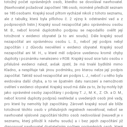
totožný počet oprávněných osob, kterého se dovolával navrhovatel.
(Navrhovatel požadoval započtení 186 osob, nicméně předložil seznam
se 185 osobami. Krajský soud přitom vycházel nikoli z tohoto seznamu,
ale z tabulky, která byla přílohou č. 2 výzvy k odstranění vad a z
podpisových listin.) Krajský soud nezapočítal jako oprávněnou osobu
M. B., neboť kromě duplicitního podpisu se nepodařilo ověřit její
totožnost v evidenci obyvatel (a to ani soudu). Dále krajský soud
nezapočítal ani oprávněnou osobu L. S., neboť její podpis nebyl
započítán i z důvodu neověření v evidenci obyvatel. Krajský soud
nezapočítal ani M. H., u které měl odpůrce uvedenou kromě chyby
duplicity i poznámku nenalezeno v ROB. Krajský soud sice tuto osobu v
příslušné evidenci nalezl, avšak zjistil, že má trvalé bydliště mimo
Kladno, a nesplňuje tak jinou podmínku, pro kterou nelze její podpis
započítat. Taktéž soud nezapočítal ani podpis L. J., neboť i u něho byla
evidována další chyba, a to ve špatném datu narození a nemožnosti
ověření v evidenci obyvatel. Krajský soud má dále za to, že by mohly být
jako oprávněné osoby započítány i podpisy T. J., M. K., Z. Ch. a D. M.,
neboť kromě duplicity podpisů neshledal u uvedených osob jiné vady,
pro které by nemohly být započítány. Zároveň krajský soud ale blíže
totožnost těchto osob v příslušných registrech neověřoval, neboť se
navrhovatel výslovně započítání těchto osob nedovolával (neuvedl je v
seznamu, který přiložil k návrhu soudu) a i bez jejich započítání již
disponoval navrhovatel dostatečným počtem oprávněných osob, které