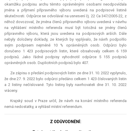
okamžiku podpisu archu těmito oprávněnými osobami neodpovídala
jména a příjmení přípravného výboru uvedená na podpisové listině
skutečnosti. Odpůrce se odvolával na usnesení čj. 22 Ca 347/2005-22, z
něhož dovozoval, že jména členů přípravného výboru uvedená v návrhu
na vyhlášení místního referenda musí být totožná se jmény členů
přípravného výboru, která jsou uvedena na podpisových arších. Dále
nebyly doloženy doklady, ze kterých by vyplývalo, že návrh podpořilo
svým podpisem nejméně 10 % oprávněných osob. Odpůrci bylo
doručeno 1 423 podpisových listin, které obsahovaly celkem 6 159
podpisů. Jako řádné podpisy vyhodnotil odpůrce 5 155 podpisů
oprávněných osob. Duplicitních podpisů bylo 407.
Ze zápisu o předání podpisových listin ze dne 31. 10. 2022 vyplynulo,
že dne 27. 9. 2022 bylo odpůrci předáno celkem 1 423 číslovaných listin
a 2 listiny nečíslované. Tyto listiny byly navrhovateli dne 31. 10. 2022
vráceny.
Krajský soud v Praze určil, že návrh na konání místního referenda
nemá nedostatky, a vyhlásil místní
referendum
.
Z ODŮVODNĚNÍ: