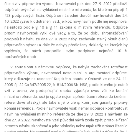
členství v přípravném výboru. Navrhovatel pak dne 27. 9. 2022 předložil
odpůrci nový návrh na vyhlášení místního referenda, ke kterému připojil 1
423 podpisových listin. Odpůrce následně doručil navrhovateli dne 24.
10. 2022 výzvu k odstranění vad, jelikož nový návrh podle něj nesplňoval
náležitosti podle § 10 a § 11 zákona o místním referendu. Odpůrce
přitom navrhovateli vytkl dvě vady, a to, že po dobu shromažďování
podpisů k návrhu ze dne 27. 9. 2022 nebyl zachován stejný okruh členů
přípravného výboru a dále že nebyly předloženy doklady, ze kterých by
vyplývalo, že návrh podpořilo svým podpisem nejméně 10 %
oprávněných osob.
V souvislosti s námitkou odpůrce, že nebyla zachována totožnost
přípravného výboru, navrhovatel nesouhlasil s argumentací odpůrce,
který odkazuje na usnesení Krajského soudu v Ostravě ze dne 24. 11.
2005, čj. 22 Ca 347/2005-22, č. 814/2006 Sb. NSS, podle kterého je nutné
vzít v úvahu, že podepisující osoba vyjadřuje svou vůli ke konání
místního referenda, což je spjato nejen s předmětem referenda (zněním
referendové otázky), ale také s jeho členy, kteří jsou garanty přípravy
konání referenda. Podle navrhovatele však neměl odpůrce konfrontovat
návrh na vyhlášení místního referenda ze dne 29. 8. 2022 s návrhem ze
dne 27. 9. 2022. Navrhovatel vzal původní návrh zcela zpět, proto je řízení
o tomto návrhu skončené a jeho výsledky nelze nijak užít v rámci řízení o
novém návrhu. Navrhovatel vzal svůj původní návrh zpět i z důvodu, že J.