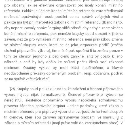
pro občany, jak se efektivně organizovat pro účely konání místního
referenda. Pakliže je účelem konání místního referenda zprostředkování
možnosti oprávněných osob podílet se na správě veřejných věcí a
pakliže má být při interpretaci zákona o místním referendu dbáno na to,
aby nepostupovaly správní orgány příliš přísně, aby nebylo znemožněno
konání místního referenda, pak nemůže krajský soud dospět k jinému
závěru, než že pro vyhlášení místního referenda není překážkou změna
ve složení skupiny osob, která se na jeho organizaci podílí (změna
složení přípravného výboru), tím méně pak spočívá-li ta změna pouze v
tom, že členství jednoho z pěti členů zanikne, aniž by došlo k jeho
náhradě a aniž by kdy došlo ke snížení počtu členů pod zákonné
minimum. Opačný výklad by mohl klást nepřiměřené, a hlavně
neodůvodněné překážky oprávněným osobám, resp. občanům, podílet
se na správě veřejných věcí.
[25] Krajský soud poukazuje na to, že založení a činnost přípravného
výboru nejsou nijak formalizované. Členové přípravného výboru se
neregistrují, existence přípravného výboru nepodléhá schvalovacímu
procesu žádného správního orgánu. Jediné podmínky, které zákon o
místním referendu pro přípravný výbor stanoví, jsou, že ho tvoří alespoň
tři členové, kteří jsou zároveň oprávněnými osobami ve smyslu § 2
zákona o místním referendu (mají právo volit do zastupitelstva obce). V