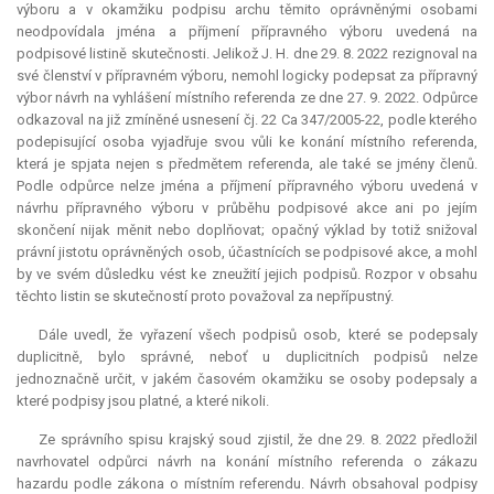
výboru a v okamžiku podpisu archu těmito oprávněnými osobami
neodpovídala jména a příjmení přípravného výboru uvedená na
podpisové listině skutečnosti. Jelikož J. H. dne 29. 8. 2022 rezignoval na
své členství v přípravném výboru, nemohl logicky podepsat za přípravný
výbor návrh na vyhlášení místního referenda ze dne 27. 9. 2022. Odpůrce
odkazoval na již zmíněné usnesení čj. 22 Ca 347/2005-22, podle kterého
podepisující osoba vyjadřuje svou vůli ke konání místního referenda,
která je spjata nejen s předmětem referenda, ale také se jmény členů.
Podle odpůrce nelze jména a příjmení přípravného výboru uvedená v
návrhu přípravného výboru v průběhu podpisové akce ani po jejím
skončení nijak měnit nebo doplňovat; opačný výklad by totiž snižoval
právní jistotu oprávněných osob, účastnících se podpisové akce, a mohl
by ve svém důsledku vést ke zneužití jejich podpisů. Rozpor v obsahu
těchto listin se skutečností proto považoval za nepřípustný.
Dále uvedl, že vyřazení všech podpisů osob, které se podepsaly
duplicitně, bylo správné, neboť u duplicitních podpisů nelze
jednoznačně určit, v jakém časovém okamžiku se osoby podepsaly a
které podpisy jsou platné, a které nikoli.
Ze správního spisu krajský soud zjistil, že dne 29. 8. 2022 předložil
navrhovatel odpůrci návrh na konání místního referenda o zákazu
hazardu podle zákona o místním referendu. Návrh obsahoval podpisy