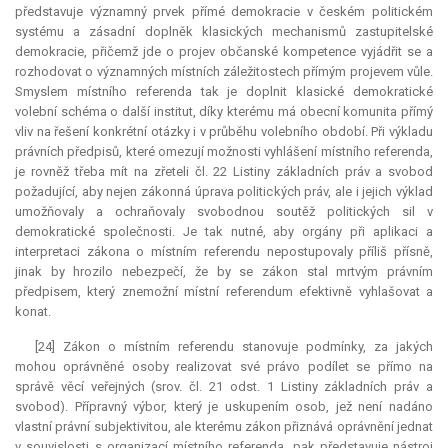
představuje významný prvek přímé demokracie v českém politickém
systému a zásadní doplněk klasických mechanismů zastupitelské
demokracie, přičemž jde o projev občanské
kompetence
vyjádřit se a
rozhodovat o významných místních záležitostech přímým projevem vůle.
Smyslem místního referenda tak je doplnit klasické demokratické
volební schéma o další institut, díky kterému má obecní komunita přímý
vliv na řešení konkrétní otázky i v průběhu volebního období. Při výkladu
právních předpisů, které omezují možnosti vyhlášení místního referenda,
je rovněž třeba mít na zřeteli čl. 22 Listiny základních práv a svobod
požadující, aby nejen zákonná úprava politických práv, ale i jejich výklad
umožňovaly a ochraňovaly svobodnou soutěž politických sil v
demokratické společnosti. Je tak nutné, aby orgány při aplikaci a
interpretaci zákona o místním referendu nepostupovaly příliš přísně,
jinak by hrozilo nebezpečí, že by se zákon stal mrtvým právním
předpisem, který znemožní místní
referendum
efektivně vyhlašovat a
konat.
[24] Zákon o místním referendu stanovuje podmínky, za jakých
mohou oprávněné osoby realizovat své právo podílet se přímo na
správě věcí veřejných (srov. čl. 21 odst. 1 Listiny základních práv a
svobod). Přípravný výbor, který je uskupením osob, jež není nadáno
vlastní právní subjektivitou, ale kterému zákon přiznává oprávnění jednat
v souvislosti s organizací místního referenda, pak představuje nástroj