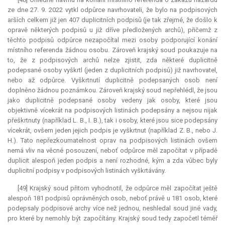
ze dne 27. 9. 2022 vytkl odpůrce navrhovateli, že bylo na podpisových
arších celkem již jen 407 duplicitních podpisů (je tak zřejmé, že došlo k
opravě některých podpisů u již dříve předložených archů), přičemž z
těchto podpisů odpůrce nezapočítal mezi osoby podporující konání
místního referenda žádnou osobu. Zároveň krajský soud poukazuje na
to, že z podpisových archů nelze zjistit, zda některé duplicitně
podepsané osoby vyškrtl (jeden z duplicitních podpisů) již navrhovatel,
nebo až odpůrce. Vyškrtnutí duplicitně podepsaných osob není
doplněno žádnou poznámkou. Zároveň krajský soud nepřehlédl, že jsou
jako duplicitně podepsané osoby vedeny jak osoby, které jsou
objektivně vícekrát na podpisových listinách podepsány a nejsou nijak
přeškrtnuty (například L. B., I. B.), tak i osoby, které jsou sice podepsány
vícekrát, ovšem jeden jejich podpis je vyškrtnut (například Z. B., nebo J.
H.). Tato nepřezkoumatelnost oprav na podpisových listinách ovšem
nemá vliv na věcné posouzení, neboť odpůrce měl započítat v případě
duplicit alespoň jeden podpis a není rozhodné, kým a zda vůbec byly
duplicitní podpisy v podpisových listinách vyškrtávány.
[49] Krajský soud přitom vyhodnotil, že odpůrce měl započítat ještě
alespoň 181 podpisů oprávněných osob, neboť právě u 181 osob, které
podepsaly podpisové archy více než jednou, neshledal soud jiné vady,
pro které by nemohly být započítány. Krajský soud tedy započetl téměř