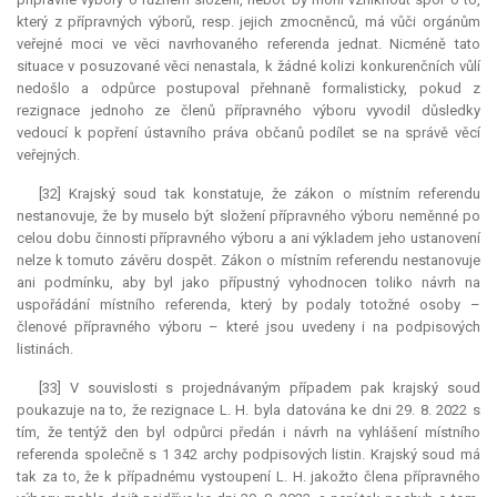
který z přípravných výborů, resp. jejich zmocněnců, má vůči orgánům
veřejné moci ve věci navrhovaného referenda jednat. Nicméně tato
situace v posuzované věci nenastala, k žádné kolizi konkurenčních vůlí
nedošlo a odpůrce postupoval přehnaně formalisticky, pokud z
rezignace jednoho ze členů přípravného výboru vyvodil důsledky
vedoucí k popření ústavního práva občanů podílet se na správě věcí
veřejných.
[32] Krajský soud tak konstatuje, že zákon o místním referendu
nestanovuje, že by muselo být složení přípravného výboru neměnné po
celou dobu činnosti přípravného výboru a ani výkladem jeho ustanovení
nelze k tomuto závěru dospět. Zákon o místním referendu nestanovuje
ani podmínku, aby byl jako přípustný vyhodnocen toliko návrh na
uspořádání místního referenda, který by podaly totožné osoby –
členové přípravného výboru – které jsou uvedeny i na podpisových
listinách.
[33] V souvislosti s projednávaným případem pak krajský soud
poukazuje na to, že rezignace L. H. byla datována ke dni 29. 8. 2022 s
tím, že tentýž den byl odpůrci předán i návrh na vyhlášení místního
referenda společně s 1 342 archy podpisových listin. Krajský soud má
tak za to, že k případnému vystoupení L. H. jakožto člena přípravného