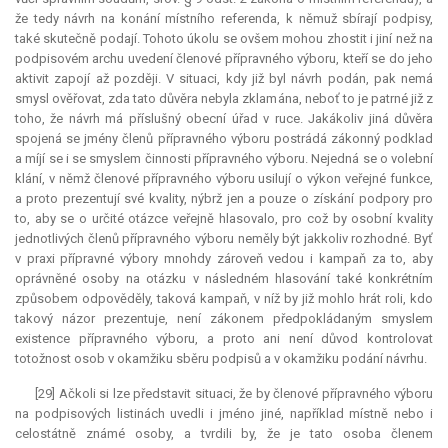
že tedy návrh na konání místního referenda, k němuž sbírají podpisy,
také skutečně podají. Tohoto úkolu se ovšem mohou zhostit i jiní než na
podpisovém archu uvedení členové přípravného výboru, kteří se do jeho
aktivit zapojí až později. V situaci, kdy již byl návrh podán, pak nemá
smysl ověřovat, zda tato důvěra nebyla zklamána, neboť to je patrné již z
toho, že návrh má příslušný obecní úřad v ruce. Jakákoliv jiná důvěra
spojená se jmény členů přípravného výboru postrádá zákonný podklad
a míjí se i se smyslem činnosti přípravného výboru. Nejedná se o volební
klání, v němž členové přípravného výboru usilují o výkon veřejné funkce,
a proto prezentují své kvality, nýbrž jen a pouze o získání podpory pro
to, aby se o určité otázce veřejně hlasovalo, pro což by osobní kvality
jednotlivých členů přípravného výboru neměly být jakkoliv rozhodné. Byť
v praxi přípravné výbory mnohdy zároveň vedou i kampaň za to, aby
oprávněné osoby na otázku v následném hlasování také konkrétním
způsobem odpověděly, taková kampaň, v níž by již mohlo hrát roli, kdo
takový názor prezentuje, není zákonem předpokládaným smyslem
existence přípravného výboru, a proto ani není důvod kontrolovat
totožnost osob v okamžiku sběru podpisů a v okamžiku podání návrhu.
[29] Ačkoli si lze představit situaci, že by členové přípravného výboru
na podpisových listinách uvedli i jméno jiné, například místně nebo i
celostátně známé osoby, a tvrdili by, že je tato osoba členem