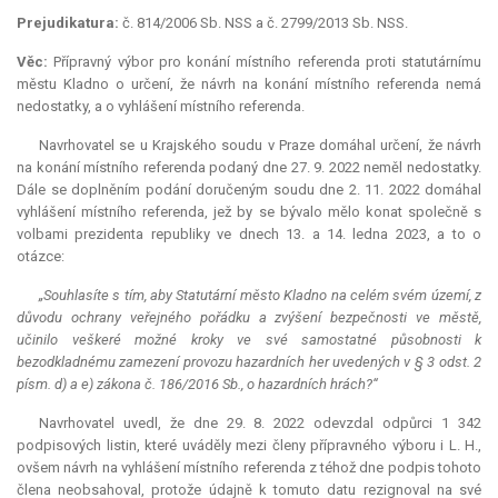
Prejudikatura:
č. 814/2006 Sb. NSS a č. 2799/2013 Sb. NSS.
Věc:
Přípravný výbor pro konání místního referenda proti statutárnímu
městu Kladno o určení, že návrh na konání místního referenda nemá
nedostatky, a o vyhlášení místního referenda.
Navrhovatel se u Krajského soudu v Praze domáhal určení, že návrh
na konání místního referenda podaný dne 27. 9. 2022 neměl nedostatky.
Dále se doplněním podání doručeným soudu dne 2. 11. 2022 domáhal
vyhlášení místního referenda, jež by se bývalo mělo konat společně s
volbami prezidenta republiky ve dnech 13. a 14. ledna 2023, a to o
otázce:
„Souhlasíte s tím, aby Statutární město Kladno na celém svém území, z
důvodu ochrany veřejného pořádku a zvýšení bezpečnosti ve městě,
učinilo veškeré možné kroky ve své samostatné působnosti k
bezodkladnému zamezení provozu hazardních her uvedených v § 3 odst. 2
písm. d) a e) zákona č. 186/2016 Sb., o hazardních hrách?“
Navrhovatel uvedl, že dne 29. 8. 2022 odevzdal odpůrci 1 342
podpisových listin, které uváděly mezi členy přípravného výboru i L. H.,
ovšem návrh na vyhlášení místního referenda z téhož dne podpis tohoto
člena neobsahoval, protože údajně k tomuto datu rezignoval na své