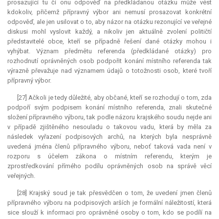
prosazující tu či onu odpověď na předkládanou otázku může vést
kdokoliv, přičemž přípravný výbor ani nemusí prosazovat konkrétní
odpověď, ale jen usilovat o to, aby názor na otázku rezonující ve veřejné
diskusi mohl vyslovit každý, a nikoliv jen aktuálně zvolení političtí
představitelé obce, kteří se případně řešení dané otázky mohou i
vyhýbat. Význam předmětu referenda (předkládané otázky) pro
rozhodnutí oprávněných osob podpořit konání místního referenda tak
výrazně převažuje nad významem údajů o totožnosti osob, které tvoří
přípravný výbor.
[27] Ačkoli je tedy důležité, aby občané, kteří se rozhodují o tom, zda
podpoří svým podpisem konání místního referenda, znali skutečné
složení přípravného výboru, tak podle názoru krajského soudu nejde ani
v případě zjištěného nesouladu o takovou vadu, která by měla za
následek vyřazení podpisových archů, na kterých byla nesprávně
uvedená jména členů přípravného výboru, neboť taková vada není v
rozporu s účelem zákona o místním referendu, kterým je
zprostředkování přímého podílu oprávněných osob na správě věcí
veřejných.
[28] Krajský soud je tak přesvědčen o tom, že uvedení jmen členů
přípravného výboru na podpisových arších je formální náležitostí, která
sice slouží k informaci pro oprávněné osoby o tom, kdo se podílí na