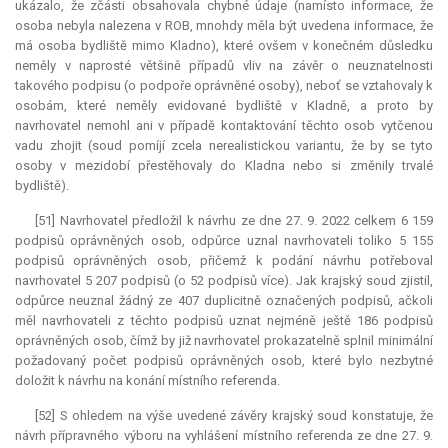
ukázalo, že zčásti obsahovala chybné údaje (namísto informace, že
osoba nebyla nalezena v ROB, mnohdy měla být uvedena informace, že
má osoba bydliště mimo Kladno), které ovšem v konečném důsledku
neměly v naprosté většině případů vliv na závěr o neuznatelnosti
takového podpisu (o podpoře oprávněné osoby), neboť se vztahovaly k
osobám, které neměly evidované bydliště v Kladně, a proto by
navrhovatel nemohl ani v případě kontaktování těchto osob vytčenou
vadu zhojit (soud pomíjí zcela nerealistickou variantu, že by se tyto
osoby v mezidobí přestěhovaly do Kladna nebo si změnily trvalé
bydliště).
[51] Navrhovatel předložil k návrhu ze dne 27. 9. 2022 celkem 6 159
podpisů oprávněných osob, odpůrce uznal navrhovateli toliko 5 155
podpisů oprávněných osob, přičemž k podání návrhu potřeboval
navrhovatel 5 207 podpisů (o 52 podpisů více). Jak krajský soud zjistil,
odpůrce neuznal žádný ze 407 duplicitně označených podpisů, ačkoli
měl navrhovateli z těchto podpisů uznat nejméně ještě 186 podpisů
oprávněných osob, čímž by již navrhovatel prokazatelně splnil minimální
požadovaný počet podpisů oprávněných osob, které bylo nezbytné
doložit k návrhu na konání místního referenda.
[52] S ohledem na výše uvedené závěry krajský soud konstatuje, že
návrh přípravného výboru na vyhlášení místního referenda ze dne 27. 9.