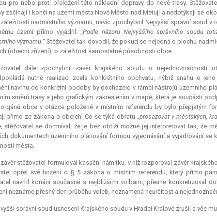
ou pro nebo proti přeložení této nákladní dopravy do nové trasy. Stěžovate
y začínají i končí na území města Nové Město nad Metují a nedotýkají se okol
e záležitostí nadmístního významu, navíc zpochybnil Nejvyšší správní soud v 
ému území přímo vyjádřil: „
Podle názoru Nejvyššího správního soudu totiž
tního významu.
“ Stěžovatel tak dovodil, že pokud se nejedná o plochu nadmí
ch (obecní zřízení), o záležitost samostatné působnosti obce.
ěžovatel dále zpochybnil závěr krajského soudu o nejednoznačnosti ot
pokládá nutně realizaci zcela konkrétního obchvatu, nýbrž snahu o jeh
ění návrhu do konkrétní podoby by docházelo v rámci nástrojů územního plán
ím směrů trasy a jeho grafickým zakreslením v mapě, která je součástí podp
 orgánů obce v otázce položené v místním referendu by bylo přepjatým f
ají přímo ze zákona o obcích. Co se týká obratu „
prosazovat v městských, kr
, stěžovatel se domníval, že je bez obtíží možné jej interpretovat tak, že 
ých dokumentech územního plánování formou vyjednávání a vyjadřování se 
osti města.
závěr stěžovatel formuloval kasační námitku, v níž rozporoval závěr krajského
atel opřel své tvrzení o § 5 zákona o místním referendu, který přímo pa
atel navrhl konání současně s nejbližšími volbami, přesně konkretizoval 
ení neznáme přesný den průběhu voleb, neznamená neurčitost a nejednoznačn
vyšší správní soud usnesení Krajského soudu v Hradci Králové zrušil a věc mu v