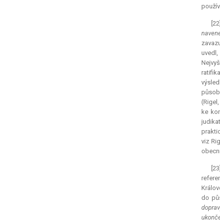
použív
[22
naven
zavazu
uvedl
Nejvyš
ratifi
výsled
působn
(Rigel,
ke kon
judika
prakti
viz Ri
obecní
[23
refer
Králov
do pů
doprav
ukonče