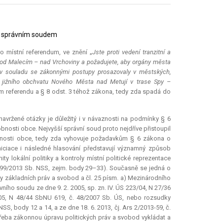
ším správním soudem
pro místní
referendum
, ve znění „
Jste proti vedení tranzitní a
pod Malecím – nad Vrchoviny a požadujete, aby orgány města
 a v souladu se zákonnými postupy prosazovaly v městských,
í jižního obchvatu Nového Města nad Metují v trase Spy –
m referendu a § 8 odst. 3 téhož zákona, tedy zda spadá do
avržené otázky je důležitý i v návaznosti na podmínky § 6
nosti obce. Nejvyšší správní soud proto nejdříve přistoupil
osti obce, tedy zda vyhovuje požadavkům § 6 zákona o
iniciace i následné hlasování představují významný způsob
ty lokální politiky a kontroly místní politické reprezentace
2799/2013 Sb. NSS, zejm. body 29–33). Současně se jedná o
iny základních práv a svobod a čl. 25 písm. a) Mezinárodního
vního soudu ze dne 9. 2. 2005, sp. zn. IV. ÚS 223/04, N 27/36
/05, N 48/44 SbNU 619, č. 48/2007 Sb. ÚS, nebo rozsudky
SS, body 12 a 14, a ze dne 18. 6. 2013, čj. Ars 2/2013-59, č.
třeba zákonnou úpravu politických práv a svobod vykládat a