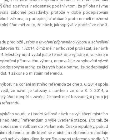
ý úřad spatřoval nedostatek podání v tom, že příloha návrhu
ňovala zákonné požadavky, protože v době podepisování
 téhož zákona, a podepisující občané proto neměli možnost
ký úřad měl za to, že návrh, jak vyplývá z podání ze dne 3.
du předložil „
zápis o utvoření přípravného výboru a schválení
e datován 13. 1. 2014, čímž měl navrhovatel prokázat, že návrh
014. Městský úřad vydal ještě téhož dne vyjádření, ve kterém
 vytvoření přípravného výboru, nepovažuje za vyhovění výzvě
 podpisovými archy, ze kterých bude patrno, že podepisující
st. 1 zákona o místním referendu.
ýboru na konání místního referenda ze dne 3. 6. 2014 spolu
edl, že návrh je totožný s návrhem ze dne 3. 6. 2014, a
ský úřad dospěl k závěru, že návrh není bezvadný, a proto jej
m referendu.
ajského soudu v Hradci Králové návrh na vyhlášení místního
ě nad Metují
referendum
o výše uvedené otázce, a to tak, že
 současně s volbami do Parlamentu České republiky, pokud
tním referendu, podle které se v místním referendu rozhoduje
oveň nebyly dány důvody nepřípustnosti referenda podle § 7