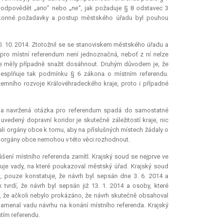
 odpovědět „
ano
“ nebo „
ne
“, jak požaduje § 8 odstavec 3
zákonné požadavky a postup městského úřadu byl pouhou
0. 10. 2014. Ztotožnil se se stanoviskem městského úřadu a
 pro místní
referendum
není jednoznačná, neboť z ní nelze
e měly případně snažit dosáhnout. Druhým důvodem je, že
splňuje tak podmínku § 6 zákona o místním referendu.
emního rozvoje Královéhradeckého kraje, proto i případné
zda navržená otázka pro
referendum
spadá do samostatné
vedený dopravní koridor je skutečně záležitostí kraje, nic
zali orgány obce k tomu, aby na příslušných místech žádaly o
y orgány obce nemohou v této věci rozhodnout.
ášení místního referenda zamítl. Krajský soud se nejprve ve
uje vady, na které poukazoval městský úřad. Krajský soud
, pouze konstatuje, že návrh byl sepsán dne 3. 6. 2014 a
vrdí, že návrh byl sepsán již 13. 1. 2014 a osoby, které
, že ačkoli nebylo prokázáno, že návrh skutečně obsahoval
amenal vadu návrhu na konání místního referenda. Krajský
stím referendu.