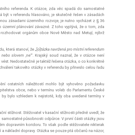
stního referenda. K otázce, zda věc spadá do samostatné
má být v referendu hlasováno, je skutečně řešen v zásadách
šenou zásadami územního rozvoje, je nutno vycházet z § 36
 územní plánování závazné. Z toho vyplývá, že o tom, zda
uší rozhodovat orgánům obce Nové Město nad Metují, nýbrž
, která stanoví, že „[o]
tázka navržená pro místní
referendum
‘
nebo slovem ,
ne‘“. Krajský soud naznal, že v otázce není
ést. Nedostatečně je taktéž řešena otázka, o co konkrétně
chválení takovéto otázky v referendu by přineslo celou řadu
ění ostatních náležitostí mohlo být vyhověno požadavku
upitelstva obce, nebo v termínu voleb do Parlamentu České
da by bylo vzhledem k nejistotě, kdy oba uvedené termíny v
í stížnost. Stěžovatel v kasační stížnosti předně uvedl, že
 samostatné působnosti odpůrce. V první části otázky jsou
ém dopravním koridoru. To však podle stěžovatele nikterak
í a nákladní dopravy. Otázka se pouze ptá občanů na názor,