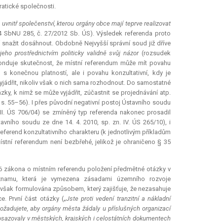
atické společnosti.
 uvnitř společenství, kterou orgány obce mají teprve realizovat
/64 SbNU 285, č. 27/2012 Sb. ÚS). Výsledek referenda proto
í snažit dosáhnout. Obdobně Nejvyšší správní soud již dříve
eho prostřednictvím politicky validně svůj názor
(rozsudek
onduje skutečnost, že místní
referendum
může mít povahu
 s konečnou platností, ale i povahu konzultativní, kdy je
yjádřit, nikoliv však o nich sama rozhodnout. Do samostatné
zky, k nimž se může vyjádřit, zúčastnit se projednávání atp.
, s. 55–56). I přes původní negativní postoj Ústavního soudu
 II. ÚS 706/04) se zmíněný typ referenda nakonec prosadil
tavního soudu ze dne 14. 4. 2010, sp. zn. IV. ÚS 265/10), i
referend konzultativního charakteru (k jednotlivým příkladům
místní
referendum
není bezbřehé, jelikož je ohraničeno § 35
§ 6 zákona o místním referendu položení předmětné otázky v
ýznamu, která je vymezena zásadami územního rozvoje
e však formulována způsobem, který zajišťuje, že nezasahuje
. První část otázky („
Jste proti vedení tranzitní a nákladní
ožadujete, aby orgány města žádaly u příslušných organizací
sazovaly v městských, krajských i celostátních dokumentech