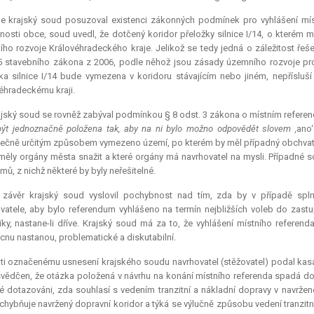
le krajský soud posuzoval existenci zákonných podmínek pro vyhlášení mí
osti obce, soud uvedl, že dotčený koridor přeložky silnice I/14, o kterém 
ho rozvoje Královéhradeckého kraje. Jelikož se tedy jedná o záležitost ře
5 stavebního zákona z 2006, podle něhož jsou zásady územního rozvoje pro
ka silnice I/14 bude vymezena v koridoru stávajícím nebo jiném, nepřísl
éhradeckému kraji.
jský soud se rovněž zabýval podmínkou § 8 odst. 3 zákona o místním referendu
ýt jednoznačně položena tak, aby na ni bylo možno odpovědět slovem ,
ano
ečně určitým způsobem vymezeno území, po kterém by měl případný obchvat v
měly orgány města snažit a které orgány má navrhovatel na mysli. Případné s
mů, z nichž některé by byly neřešitelné.
 závěr krajský soud vyslovil pochybnost nad tím, zda by v případě spln
vatele, aby bylo
referendum
vyhlášeno na termín nejbližších voleb do zast
iky, nastane-li dříve. Krajský soud má za to, že vyhlášení místního referen
nu nastanou, problematické a diskutabilní.
ti označenému usnesení krajského soudu navrhovatel (stěžovatel) podal kasačn
svědčen, že otázka položená v návrhu na konání místního referenda spadá do
 dotazováni, zda souhlasí s vedením tranzitní a nákladní dopravy v navržen
hybňuje navržený dopravní koridor a týká se výlučně způsobu vedení tranzitn