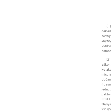
(..
náklad
žádaly
krajsk
Vladiv
samost
[21
zákona
ke zk
místní
občans
(rozsu
jednu 
paktu 
SbNU 3
Nejvyš
2919/2