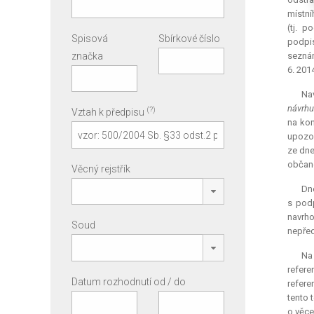
místní
(tj. 
Spisová
Sbírkové číslo
podpis
značka
seznám
6. 201
Nav
návrhu
(?)
Vztah k předpisu
na kon
upozor
ze dne
občané
Věcný rejstřík
Dne
s podp
navrho
Soud
nepřed
Na 
refere
Datum rozhodnutí od / do
refer
tento 
o věce