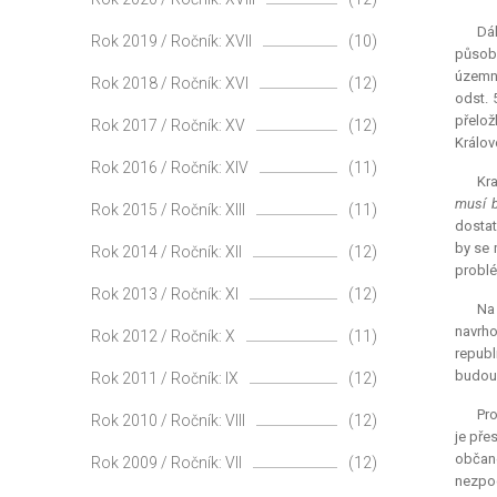
Dá
Rok 2019 / Ročník: XVII
(10)
působn
územní
Rok 2018 / Ročník: XVI
(12)
odst. 
přelož
Rok 2017 / Ročník: XV
(12)
Králov
Rok 2016 / Ročník: XIV
(11)
Kra
musí b
Rok 2015 / Ročník: XIII
(11)
dostat
by se 
Rok 2014 / Ročník: XII
(12)
problé
Rok 2013 / Ročník: XI
(12)
Na
navrho
Rok 2012 / Ročník: X
(11)
republ
budouc
Rok 2011 / Ročník: IX
(12)
Pro
Rok 2010 / Ročník: VIII
(12)
je pře
občané
Rok 2009 / Ročník: VII
(12)
nezpoc