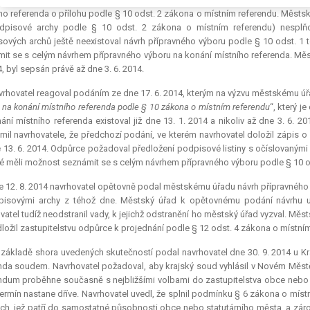
ho referenda o přílohu podle § 10 odst. 2 zákona o místním referendu. Městsk
podpisové archy podle § 10 odst. 2 zákona o místním referendu) nespl
ových archů ještě neexistoval návrh přípravného výboru podle § 10 odst. 1
it se s celým návrhem přípravného výboru na konání místního referenda. Městs
4, byl sepsán právě až dne 3. 6. 2014.
rhovatel reagoval podáním ze dne 17. 6. 2014, kterým na výzvu městskému úřa
 na konání místního referenda podle § 10 zákona o místním referendu
“, který j
ání místního referenda existoval již dne 13. 1. 2014 a nikoliv až dne 3. 6. 2
nil navrhovatele, že předchozí podání, ve kterém navrhovatel doložil zápis o
 13. 6. 2014. Odpůrce požadoval předložení podpisové listiny s očíslovanými
 měli možnost seznámit se s celým návrhem přípravného výboru podle § 10 od
 12. 8. 2014 navrhovatel opětovně podal městskému úřadu návrh přípravného v
isovými archy z téhož dne. Městský úřad k opětovnému podání návrhu uv
vatel tudíž neodstranil vady, k jejichž odstranění ho městský úřad vyzval. Měst
ložil zastupitelstvu odpůrce k projednání podle § 12 odst. 4 zákona o místní
základě shora uvedených skutečností podal navrhovatel dne 30. 9. 2014 u Kr
nda soudem. Navrhovatel požadoval, aby krajský soud vyhlásil v Novém Měst
endum
proběhne současně s nejbližšími volbami do zastupitelstva obce nebo
termín nastane dříve. Navrhovatel uvedl, že splnil podmínku § 6 zákona o mís
ch, jež patří do samostatné působnosti obce nebo statutárního města, a zár