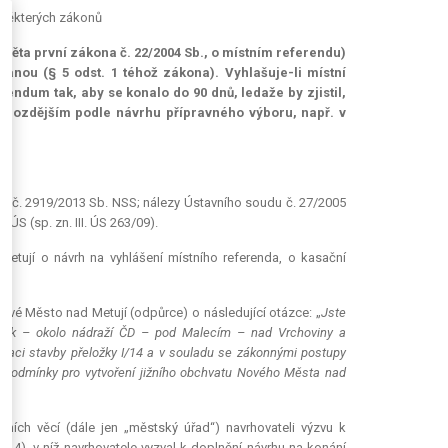
ě některých zákonů
5 věta první zákona č. 22/2004 Sb., o místním referendu)
anou (§ 5 odst. 1 téhož zákona). Vyhlašuje-li místní
erendum
tak, aby se konalo do 90 dnů, ledaže by zjistil,
u pozdějším podle návrhu přípravného výboru, např. v
 a č. 2919/2013 Sb. NSS; nálezy Ústavního soudu č. 27/2005
 ÚS (sp. zn. III. ÚS 263/09).
etují o návrh na vyhlášení místního referenda, o kasační
ové Město nad Metují (odpůrce) o následující otázce: „
Jste
vostok – okolo nádraží ČD – pod Malecím – nad Vrchoviny a
lizaci stavby přeložky I/14 a v souladu se zákonnými postupy
 podmínky pro vytvoření jižního obchvatu Nového Města nad
ních věcí (dále jen „městský úřad“) navrhovateli výzvu k
14), v níž navrhovatele vyzval k doplnění návrhu na konání