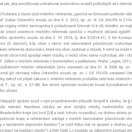
at tak, aby umožňovala ochraňovat svobodnou soutěž politických sil v demokr
] Podstata a hlavní účel místního referenda „
spočívá ve formování politické vůle
ek
“ (nález Ústavního soudu ze dne 9. 2. 2012, sp. zn. III. ÚS 263/09, N 27
je orgány místní samosprávy k požadované činnosti či k cíli, kterého se maj
, že
smysl existence místního referenda spočívá v možnosti občanů vyjádřit j
šího správního soudu ze dne 2. 10. 2014, čj. Ars 3/2014-41). S tím koresp
kační (či decizní), kdy obec v rámci své samostatné působnosti rozhoduje
kem referenda stanovisko, které má obec zastávat u otázek, k nimž se může v
osti obce totiž spadají nejen otázky, o nichž obec sama rozhoduje, ale i otá
 F.
Zákon o místním referendu s komentářem a judikaturou
. Praha: Leges, 2011
zultativním místním referendům (srov. usnesení ze dne 31. 8. 2006 sp. zn.
torně (již citovaný nález Ústavního soudu sp. zn. I. ÚS 101/05; usnesení Ús
cky, neboť od přijetí zákona o místním referendu proběhla celá řada místních 
gel, F., op. cit., s. 57-58). Ani věcné vymezení možností konat konzultativní 
ho zřízení.
] Nejvyšší správní soud v nyní projednávaném případě dospěl k závěru, že 
endu nebrání. Navržená otázka se sice dotýká otázky nadmístního v
éhradeckého kraje (viz bod [24] a násl. tohoto rozsudku), na druhou stranu j
sobnosti kraje, a
referendum
udržuje v mezích samostatné působnosti obce
y v navrženém dopravním koridoru
“) je totiž třeba číst ve spojení s druhou („
p
ní prací na realizaci stavby
“) a třetí částí („
v souladu se zákonnými postupy pro