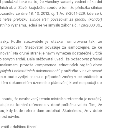
l poukázal také na to, že všechny varianty vedení nákladní
ních obcí. Závěr krajského soudu o tom, že přeložka silnice
rozsudku ze dne 18. 10. 2012, čj. 1 Ao 3/2011-229, kde se k
 nelze přeložku silnice I/14 považovat za plochu (koridor)
stního významu, jedná se ve smyslu zákona č. 128/2000 Sb.,
ázky. Podle stěžovatele je otázka formulována tak, že
o prosazování. Stěžovatel považuje za samozřejmé, že ke
ování. Na druhé straně je návrh vymezen dostatečně určitě
isových archů. Dále stěžovatel uvedl, že požadovat přesné
ormalismem, protože
kompetence
jednotlivých orgánů obce
ajských i celostátních dokumentech
“ použitého v navrhované
město bude vyvíjet snahu o případné změny v celostátních a
k těm dokumentům územního plánování, které nespadají do
 soudu, že navrhovaný termín místního referenda je neurčitý.
matuje na konání referenda v době průběhu voleb. Tím, že
dobu, kdy bude
referendum
probíhat. Skutečnost, že v době
ost návrhu.
rátil k dalšímu řízení.