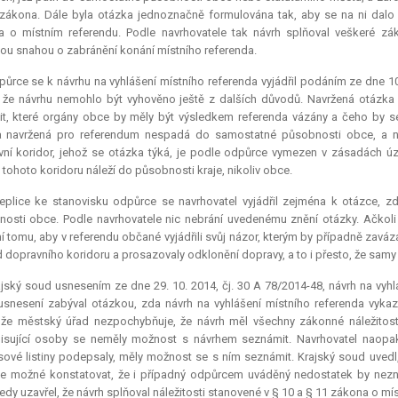
zákona. Dále byla otázka jednoznačně formulována tak, aby se na ni dalo
a o místním referendu. Podle navrhovatele tak návrh splňoval veškeré 
ou snahou o zabránění konání místního referenda.
ůrce se k návrhu na vyhlášení místního referenda vyjádřil podáním ze dne 1
 že návrhu nemohlo být vyhověno ještě z dalších důvodů. Navržená otázka
t, které orgány obce by měly být výsledkem referenda vázány a čeho by s
a navržená pro
referendum
nespadá do samostatné působnosti obce, a ne
ní koridor, jehož se otázka týká, je podle odpůrce vymezen v zásadách úz
tohoto koridoru náleží do působnosti kraje, nikoliv obce.
replice ke stanovisku odpůrce se navrhovatel vyjádřil zejména k otázce, 
osti obce. Podle navrhovatele nic nebrání uvedenému znění otázky. Ačkoli u
í tomu, aby v referendu občané vyjádřili svůj názor, kterým by případně zavá
 dopravního koridoru a prosazovaly odklonění dopravy, a to i přesto, že sam
jský soud usnesením ze dne 29. 10. 2014, čj. 30 A 78/2014-48, návrh na vyhl
snesení zabýval otázkou, zda návrh na vyhlášení místního referenda vykaz
 že městský úřad nezpochybňuje, že návrh měl všechny zákonné náležitost
sující osoby se neměly možnost s návrhem seznámit. Navrhovatel naopak t
ové listiny podepsaly, měly možnost se s ním seznámit. Krajský soud uvedl
je možné konstatovat, že i případný odpůrcem uváděný nedostatek by nezn
edy uzavřel, že návrh splňoval náležitosti stanovené v § 10 a § 11 zákona o mí