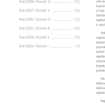
zda js
Rok 2008 / Ročník: VI
(12)
doprav
Rok 2007 / Ročník: V
(12)
I/14 j
dotčen
Rok 2006 / Ročník: IV
(12)
nadmís
o obcí
Rok 2005 / Ročník: III
(12)
St
Rok 2004 / Ročník: II
(12)
nepřed
zpřesn
Rok 2003 / Ročník: I
(1)
popsán
určení
vyplýv
otázce
krajsk
působn
Na 
Stěžov
stěžov
vyhláš
Nej