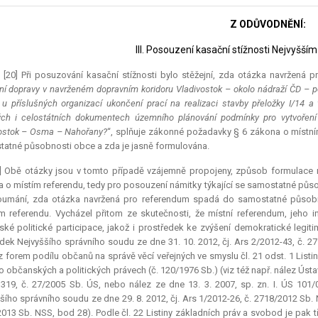
Z ODŮVODNĚNÍ:
III. Posouzení kasační stížnosti Nejvyš
.) [20] Při posuzování kasační stížnosti bylo stěžejní, zda otázka navržená 
ní dopravy v navrženém dopravním koridoru Vladivostok – okolo nádraží ČD – 
 u příslušných organizací ukončení prací na realizaci stavby přeložky I/14
ých i celostátních dokumentech územního plánování podmínky pro vytvořen
ostok – Osma – Nahořany?
“, splňuje zákonné požadavky § 6 zákona o místní
atné působnosti obce a zda je jasně formulována.
] Obě otázky jsou v tomto případě vzájemně propojeny, způsob formulace n
 o místím referendu, tedy pro posouzení námitky týkající se samostatné působ
oumání, zda otázka navržená pro
referendum
spadá do samostatné působn
m referendu. Vycházel přitom ze skutečnosti, že místní
referendum
, jeho 
ké politické participace, jakož i prostředek ke zvýšení demokratické legitimi
dek Nejvyššího správního soudu ze dne 31. 10. 2012, čj. Ars 2/2012-43, č. 
z forem podílu občanů na správě věcí veřejných ve smyslu čl. 21 odst. 1 List
o občanských a politických právech (č. 120/1976 Sb.) (viz též např. nález Ústa
19, č. 27/2005 Sb. ÚS, nebo nález ze dne 13. 3. 2007, sp. zn. I. ÚS 101
šího správního soudu ze dne 29. 8. 2012, čj. Ars 1/2012-26, č. 2718/2012 Sb. N
013 Sb. NSS, bod 28). Podle čl. 22 Listiny základních práv a svobod je pak 