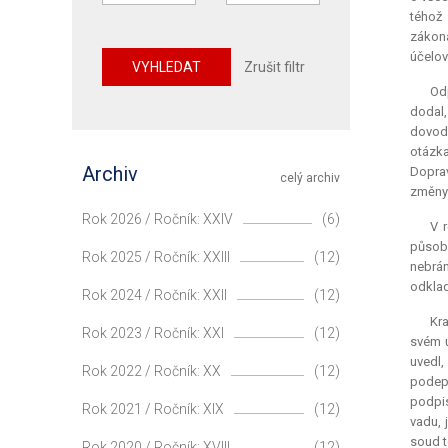
téhož 
zákon
účelov
VYHLEDAT
Zrušit filtr
Odp
dodal,
dovodi
otázk
Archiv
Doprav
celý archiv
změny 
Rok 2026 / Ročník: XXIV
(6)
V 
působn
Rok 2025 / Ročník: XXIII
(12)
nebrán
odklad
Rok 2024 / Ročník: XXII
(12)
Kra
Rok 2023 / Ročník: XXI
(12)
svém u
uvedl,
Rok 2022 / Ročník: XX
(12)
podepi
podpis
Rok 2021 / Ročník: XIX
(12)
vadu, 
soud t
Rok 2020 / Ročník: XVIII
(12)