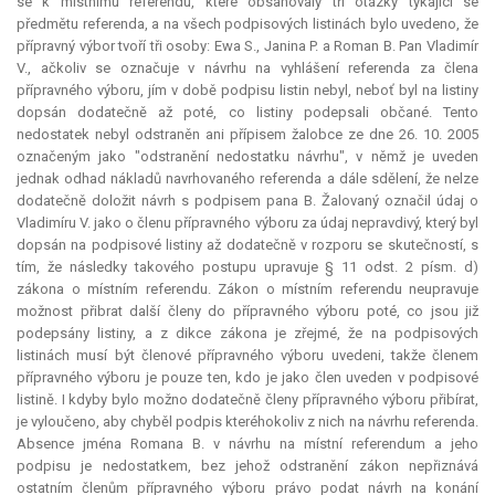
se k místnímu referendu, které obsahovaly tři otázky týkající se
předmětu referenda, a na všech podpisových listinách bylo uvedeno, že
přípravný výbor tvoří tři osoby: Ewa S., Janina P. a Roman B. Pan Vladimír
V., ačkoliv se označuje v návrhu na vyhlášení referenda za člena
přípravného výboru, jím v době podpisu listin nebyl, neboť byl na listiny
dopsán dodatečně až poté, co listiny podepsali občané. Tento
nedostatek nebyl odstraněn ani přípisem žalobce ze dne 26. 10. 2005
označeným jako "odstranění nedostatku návrhu", v němž je uveden
jednak odhad nákladů navrhovaného referenda a dále sdělení, že nelze
dodatečně doložit návrh s podpisem pana B. Žalovaný označil údaj o
Vladimíru V. jako o členu přípravného výboru za údaj nepravdivý, který byl
dopsán na podpisové listiny až dodatečně v rozporu se skutečností, s
tím, že následky takového postupu upravuje § 11 odst. 2 písm. d)
zákona o místním referendu. Zákon o místním referendu neupravuje
možnost přibrat další členy do přípravného výboru poté, co jsou již
podepsány listiny, a z dikce zákona je zřejmé, že na podpisových
listinách musí být členové přípravného výboru uvedeni, takže členem
přípravného výboru je pouze ten, kdo je jako člen uveden v podpisové
listině. I kdyby bylo možno dodatečně členy přípravného výboru přibírat,
je vyloučeno, aby chyběl podpis kteréhokoliv z nich na návrhu referenda.
Absence jména Romana B. v návrhu na místní
referendum
a jeho
podpisu je nedostatkem, bez jehož odstranění zákon nepřiznává
ostatním členům přípravného výboru právo podat návrh na konání