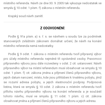
místního referenda. Návrh ze dne 30. 9. 2005 tak vykazuje nedostatek ve
smyslu § 10 odst. 1 písm. f) zákona o místním referendu.
Krajský soud návrh zamítl.
Z ODŮVODNĚNÍ:
Podle § 91a písm. a) s. ř. s. se návrhem u soudu lze za podmínek
stanovených zvláštním zákonem domáhat určení, že návrh na konání
místního referenda nemá nedostatky.
Podle § 9 odst. 1 zákona o místním referendu tvoří přípravný výbor
pro účely místního referenda nejméně tři oprávněné osoby. Pravomoci
přípravného výboru jsou dále rozvedeny v odst. 2 cit. ustanovení. Návrh
přípravného výbor na místní
referendum
musí obsahovat ve smyslu § 10
odst. 1 písm. f) cit. zákona jména a příjmení členů přípravného výboru,
jejich datum narození, místo, kde jsou přihlášeni k trvalému pobytu, jímž
se rozumí adresa pobytu, a jejich vlastnoruční podpisy. Podpisová
listina, která ve smyslu § 10 odst. 2 zákona o místním referendu tvoří
přílohu návrhu přípravného výboru na konání referenda a je součástí
tohoto návrhu, musí ve smyslu § 11 odst. 1 písm. c) cit. zákona
obsahovat jména a příjmení členů přípravného výboru a jejich adresu.