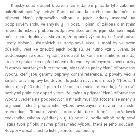
Krajský soud dospěl k závěru, že v daném případě tyto zákonné
náležitosti splněny nebyly. Podle názoru krajského soudu jména a
příjmení členů přípravného výboru a jejich adresy uvedené na
podpisovém archu ve smyslu § 11 odst. 1 písm. c) zákona o místním
referendu nelze v průběhu podpisové akce ani po jejím skončení nijak
měnit nebo doplňovat. Má za to, že opačný výklad by snižoval právní
jistoty občanů, účastnících se podpisové akce, a mohl by ve svém
důsledku vést ke zneužití jejich podpisů. Je nutno vzít v úvahu, že
podepisující se občan vyjadřuje svou vůli ke konání místního referenda,
která je spjata nejen s předmětem referenda vyjádřeným ve znění otázky
či otázek navržených k rozhodnutí, ale také se jmény členů přípravného
výboru, kteří jsou garanty přípravy konání referenda. Z povahy věci a
smyslu právní úpravy lze dovodit logickou návaznost mezi § 11 odst. 1
písm. c) a § 10 odst. 1 písm. f) zákona o místním referendu, jež má svůj
nezbytný praktický dopad v tom, že jména a příjmení členů přípravného
výboru uvedená na podpisových listinách musí být totožná se jmény a
příjmeními členů přípravného výboru uvedenými v návrhu na místní
referendum
. Tomuto závěru odpovídá také formální požadavek
citovaného zákona vyjádřený v § 10 odst. 2, podle něhož podpisová
listina tvoří přílohu návrhu přípravného výboru, která je jeho součástí.
Rozpor v obsahu těchto listin je proto nepřípustný.