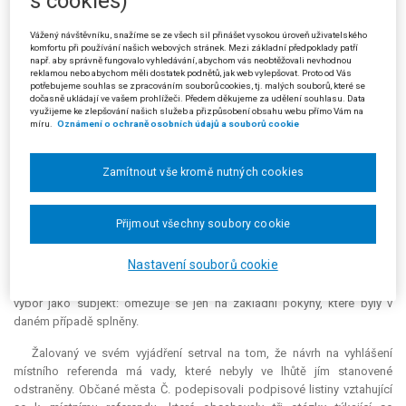
s cookies)
názorem, že došlo k rozporu ve složení a počtu členů přípravného
výboru, a tím nebyly splněny podmínky stanovené zákonem pro
Vážený návštěvníku, snažíme se ze všech sil přinášet vysokou úroveň uživatelského
komfortu při používání našich webových stránek. Mezi základní předpoklady patří
vyhlášení místního referenda. Původními členy přípravného výboru byli
např. aby správně fungovalo vyhledávání, abychom vás neobtěžovali nevhodnou
Ewa S., Janina P. a Roman B. Podpisová akce byla ukončena dne 28. 9.
reklamou nebo abychom měli dostatek podnětů, jak web vylepšovat. Proto od Vás
2005, kdy se přípravnému výboru podařilo shromáždit dostatečný počet
potřebujeme souhlas se zpracováním souborů cookies, tj. malých souborů, které se
dočasně ukládají ve vašem prohlížeči. Předem děkujeme za udělení souhlasu. Data
podpisů, tj. 10 % oprávněných osob z počtu obyvatel města. Dne 29. 9.
využijeme ke zlepšování našich služeb a přizpůsobení obsahu webu přímo Vám na
2005 měl žalobce v úmyslu odevzdat podpisové archy společně s
míru.
Oznámení o ochraně osobních údajů a souborů cookie
návrhem na Městský úřad v Č., avšak v té době Roman B. přestal
kontaktovat zbylé členky přípravného výboru: údajně odjel do ciziny, aniž
Zamítnout vše kromě nutných cookies
vysvětlil důvod, proč návrh přípravného výboru nepodepsal. Na každý
podpisový arch a zároveň na návrh přípravného výboru byl proto jako
nový člen přípravného výboru uveden Vladimír V., který zároveň návrh na
Přijmout všechny soubory cookie
konání místního referenda podepsal. Takto opravený návrh byl dne 30. 9.
2005 předán žalovanému. Žalobce se domnívá, že splnil veškeré
Nastavení souborů cookie
náležitosti stanovené v § 9 - § 11 zákona č. 22/2004 Sb., o místním
referendu, a zdůraznil, že citovaný zákon nijak blíže neupravuje přípravný
výbor jako subjekt: omezuje se jen na základní pokyny, které byly v
daném případě splněny.
Žalovaný ve svém vyjádření setrval na tom, že návrh na vyhlášení
místního referenda má vady, které nebyly ve lhůtě jím stanovené
odstraněny. Občané města Č. podepisovali podpisové listiny vztahující