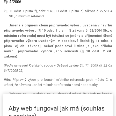
Ejk 4/2006
k § 10 odst. 1 písm. f), odst. 2 a § 11 odst. 1 písm. c) zákona č. 22/2004
Sb., o místním referendu
Jména a příjmení členů přípravného výboru uvedená v návrhu
přípravného výboru [§ 10 odst. 1 písm. f) zákona č. 22/2004 Sb., o
místním referendu] musí být totožná se jmény a příjmeními členů
přípravného výboru uvedenými v podpisové listině [§ 11 odst. 1
písm. c) cit. zákona], neboť podpisová listina je jako příloha
návrhu přípravného výboru jeho součástí (§ 10 odst. 2 cit.
zákona).
(Podle usnesení Krajského soudu v Ostravě ze dne 24. 11. 2005, čj. 22 Ca
347/2005-22)
Věc:
Přípravný výbor pro konání místního referenda proti městu Č. o
určení, že návrh na konání místního referenda nemá nedostatky.
Žalobce se u krajského soudu domáhal určení, že návrh na konání
místního referenda ve věci prodeje bytového fondu z majetku města Č.
ze dne 30. 9. 2005 nemá nedostatky. Uvedl, že nedostatky v návrhu na
Aby web fungoval jak má (souhlas
konání místního referenda odstranil na základě výzvy žalovaného, kterou
obdržel dne 18. 10. 2005, a to ve stanovené lhůtě. Nesouhlasí však s