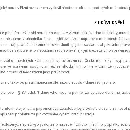
jský soud v Plzni rozsudkem vyslovil nicotnost obou napadených rozhodnutí pod
Z ODŮVODNĚNÍ:
tě před tím, než mohl soud přistoupit ke zkoumání důvodnosti žaloby, musel z
no některým z účastníků řízení - zjišťovat, zda napadené rozhodnutí žalo
 nicotné), protože zákonnost rozhodnutí (tj. jeho soulad s objektivním práve
urisdikce
zakotveného v soudním řádu správním) - jen u existujícího správního 
rozdíl od některých zahraničních úprav právní řád České republiky nevypočítá
tuře ve správním soudnictví, jež se shodují mimo jiné v tom, že nicotnost
ího orgánu či nedostatku jeho pravomoci.
vna o takovou právní situaci se dle názoru soudu v dané věci jednalo.
ustanovení § 37 odst. 1 daňového řádu je patrné, že správce daně měl záko
.
tomto místě je nutno připomenout, že žalobci byla pokuta uložena za nesplně
aplacení poplatku za provozované výherní hrací přístroje.
ředložených spisů vyplývalo, že o zavedení tohoto místního poplatku rozh