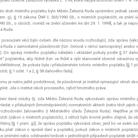
ydalo obecně závaznou vyhlášku č. 1/99, která nabyla účinnosti dnem 1. 4. 19
to druh místního poplatku bylo Město Železná Ruda oprávněno jednak zavést
ísm. g), § 15 zákona ČNR č. 565/1990 Sb., o místních poplatcích, ve znění ú
90 Sb., o obcích, rovněž ve znění účinném ke dni 29. 1. 1999], a tak je ne
á Ruda.
o posouzení věci bylo ovšem dle názoru soudu rozhodující, zda správu (vý
á Ruda v samostatné působnosti (tzn. činnost v rámci samosprávy) anebo v 
). Do správy místního poplatku náleželo i ukládání pokuty podle § 37 da
it" poplatníka, aby řádně (tzn. ve lhůtě a výši stanovené obecně závaznou v
přehlédnout, že pokuta byla i příslušenstvím tohoto místního poplatku [§ 1 p
cích, § 1 odst. 1 a 2, § 58 daňového řádu].
omu je nutno ještě podotknout, že působnost je institut vymezující okruh ú
plnit. Jde o institut nikoli procesního, nýbrž hmotného práva.
šení dané otázky (tj. zda Město Železná Ruda vykonávalo správu místního 
hledat v příslušných (hmotněprávních) normativních aktech (nebo těch jejich 
ozhodování žalovaného (i Městského úřadu Železná Ruda). Nejdříve je t
cích (zákon o místních poplatcích), z něhož bylo kromě jiného zřejmé, že o
přístroj [§ 1 písm. g)], že správu poplatku vykonává obec, jenž ho ve svém 
ku platí zákon o správě daní a poplatků, pokud zákon o místních poplatcích
e zmírnění nebo odstranění tvrdosti v jednotlivých případech poplatek snížit