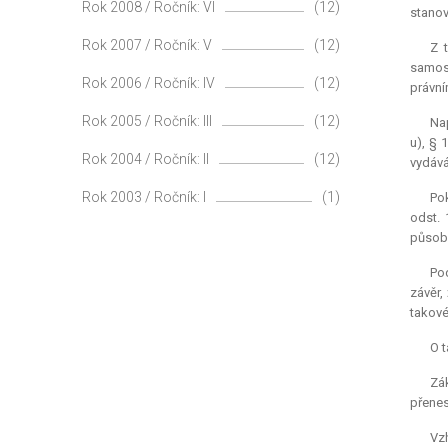
Rok 2008 / Ročník: VI
(12)
stanov
Rok 2007 / Ročník: V
(12)
Z 
samost
Rok 2006 / Ročník: IV
(12)
právní
Rok 2005 / Ročník: III
(12)
Nap
u), § 
Rok 2004 / Ročník: II
(12)
vydává
Rok 2003 / Ročník: I
(1)
Pok
odst. 
působn
Pod
závěr,
takové
O t
Zák
přenes
Vz