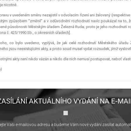
je nicotné.
ravu v uvedeném směru nezajistil v odvolacím řízení ani žalovaný (respektiv
čitým způsobem "změnil" a v odůvodnění rozhodnutí navíc poukázal na to, ž
ené působnosti Městským úřadem Železná Ruda; proto je jeho rozhodnutí rovn
ona č. 425/1990 Sb., o okresních úřadech].
toho, co bylo uvedeno, vyplývá, že jak celé rozhodnutí Městského úřadu 
ého jsou neexistujícími akty, a proto soud musel vydat rozsudek, jímž vyslovil jej
otnými akty není nikdo vázán a nikdo dle nich nemusí postupovat, neboť vlastně
o)
ZASÍLÁNÍ AKTUÁLNÍHO VYDÁNÍ NA E-MAI
jte Vaši e-mailovou adresu a budeme Vám nové vydání zasílat automat