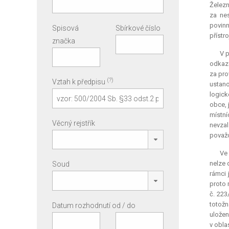
Železn
za nes
povinn
Spisová
Sbírkové číslo
přístr
značka
V p
odkaze
za pro
(?)
Vztah k předpisu
ustano
logick
obce, 
místní
Věcný rejstřík
nevzal
považo
Ve
nelze 
Soud
rámci 
proto 
č. 223
totožn
Datum rozhodnutí od / do
uložen
v obla