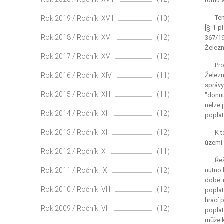
tomu v
Ten
Rok 2019 / Ročník: XVII
(10)
[§ 1 p
Rok 2018 / Ročník: XVI
(12)
367/19
Železn
Rok 2017 / Ročník: XV
(12)
Pr
Rok 2016 / Ročník: XIV
(11)
Železn
správy
Rok 2015 / Ročník: XIII
(11)
"donut
nelze 
Rok 2014 / Ročník: XII
(12)
poplat
Rok 2013 / Ročník: XI
(12)
K t
území 
Rok 2012 / Ročník: X
(11)
Ře
Rok 2011 / Ročník: IX
(12)
nutno 
době r
Rok 2010 / Ročník: VIII
(12)
poplat
hrací 
Rok 2009 / Ročník: VII
(12)
poplat
může k