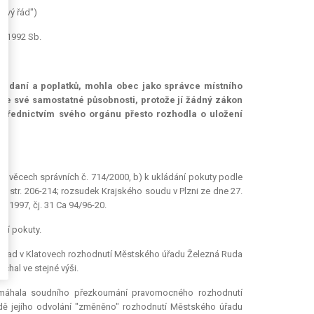
ňový řád")
02/1992 Sb.
vě daní a poplatků, mohla obec jako správce místního
 ve své samostatné působnosti, protože jí žádný zákon
ostřednictvím svého orgánu přesto rozhodla o uložení
e věcech správních č. 714/2000, b) k ukládání pokuty podle
999, str. 206-214; rozsudek Krajského soudu v Plzni ze dne 27.
. 1997, čj. 31 Ca 94/96-20.
ení pokuty.
sní úřad v Klatovech rozhodnutí Městského úřadu Železná Ruda
chal ve stejné výši.
omáhala soudního přezkoumání pravomocného rozhodnutí
adě jejího odvolání "změněno" rozhodnutí Městského úřadu