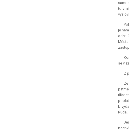
samost
to v n
výslov
Pok
je nam
odst. 
Města
zastup
Kon
se v z
Z p
Ze 
patrné
úřadem
poplat
k vyd
Ruda.
Jes
pochyb