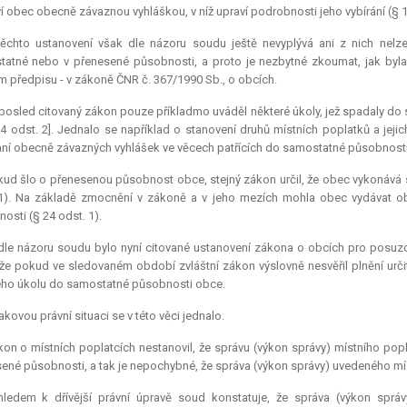
í obec obecně závaznou vyhláškou, v níž upraví podrobnosti jeho vybírání (§ 1
těchto ustanovení však dle názoru soudu ještě nevyplývá ani z nich nelze
atné nebo v přenesené působnosti, a proto je nezbytné zkoumat, jak byla
m předpisu - v zákoně ČNR č. 367/1990 Sb., o obcích.
osled citovaný zákon pouze příkladmo uváděl některé úkoly, jež spadaly do 
14 odst. 2]. Jednalo se například o stanovení druhů místních poplatků a jej
ní obecně závazných vyhlášek ve věcech patřících do samostatné působnosti ob
ud šlo o přenesenou působnost obce, stejný zákon určil, že obec vykonává 
1). Na základě zmocnění v zákoně a v jeho mezích mohla obec vydávat o
osti (§ 24 odst. 1).
le názoru soudu bylo nyní citované ustanovení zákona o obcích pro posuzov
 že pokud ve sledovaném období zvláštní zákon výslovně nesvěřil plnění ur
ho úkolu do samostatné působnosti obce.
akovou právní situaci se v této věci jednalo.
on o místních poplatcích nestanovil, že správu (výkon správy) místního popl
ené působnosti, a tak je nepochybné, že správa (výkon správy) uvedeného m
hledem k dřívější právní úpravě soud konstatuje, že správa (výkon spr