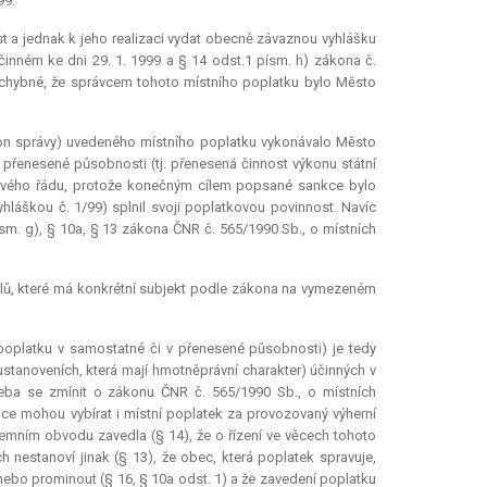
99.
 a jednak k jeho realizaci vydat obecně závaznou vyhlášku
činném ke dni 29. 1. 1999 a § 14 odst.1 písm. h) zákona č.
pochybné, že správcem tohoto místního poplatku bylo Město
kon správy) uvedeného místního poplatku vykonávalo Město
přenesené působnosti (tj. přenesená činnost výkonu státní
ňového řádu, protože konečným cílem popsané sankce bylo
yhláškou č. 1/99) splnil svoji poplatkovou povinnost. Navíc
ísm. g), § 10a, § 13 zákona ČNR č. 565/1990 Sb., o místních
kolů, které má konkrétní subjekt podle zákona na vymezeném
poplatku v samostatné či v přenesené působnosti) je tedy
ustanoveních, která mají hmotněprávní charakter) účinných v
řeba se zmínit o zákonu ČNR č. 565/1990 Sb., o místních
bce mohou vybírat i místní poplatek za provozovaný výherní
územním obvodu zavedla (§ 14), že o řízení ve věcech tohoto
 nestanoví jinak (§ 13), že obec, která poplatek spravuje,
 nebo prominout (§ 16, § 10a odst. 1) a že zavedení poplatku