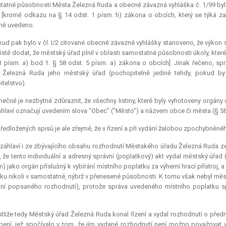
atné působnosti Města Železná Ruda a obecně závazná vyhláška č. 1/99 byla
í [kromě odkazu na § 14 odst. 1 písm. h) zákona o obcích, který se týká 
ně uvedeno.
ud pak bylo v čl. I/2 citované obecně závazné vyhlášky stanoveno, že výkon
ístě dodat, že městský úřad plnil v oblasti samostatné působnosti úkoly, kte
3 písm. a) bod 1. § 58 odst. 5 písm. a) zákona o obcích]. Jinak řečeno, 
 Železná Ruda jeho městský úřad (pochopitelně jedině tehdy, pokud b
itelstvo).
ečně je nezbytné zdůraznit, že všechny listiny, které byly vyhotoveny orgán
áhlaví označují uvedením slova "Obec" ("Město") a názvem obce či města (§ 58
ředložených spisů je ale zřejmé, že v řízení a při vydání žalobou zpochybněné
záhlaví i ze zbývajícího obsahu rozhodnutí Městského úřadu Železná Ruda ze 
, že tento individuální a adresný správní (poplatkový) akt vydal městský úř
) jako orgán příslušný k vybírání místního poplatku za výherní hrací přístroj,
ku nikoli v samostatné, nýbrž v přenesené působnosti. K tomu však nebyl mě
ání popsaného rozhodnutí), protože správa uvedeného místního poplatku 
tliže tedy Městský úřad Železná Ruda konal řízení a vydal rozhodnutí o předm
ení, jež spočívalo v tom, že jím vydané rozhodnutí není možno považovat vů