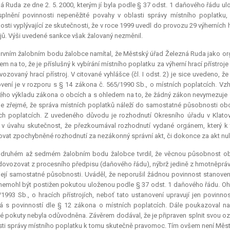
á Ruda ze dne 2. 5. 2000, kterým jí byla podle § 37 odst. 1 daňového řádu ul
plnění povinnosti nepeněžité povahy v oblasti správy místního poplatku,
osti vyplývající ze skutečnosti, že v roce 1999 uvedl do provozu 29 výherních 
ojů. Výši uvedené sankce však žalovaný nezměnil.
rvním žalobním bodu žalobce namítal, že Městský úřad Železná Ruda jako org
m na to, že je příslušný k vybírání místního poplatku za výherní hrací přístro
vozovaný hrací přístroj. V citované vyhlášce (čl. I odst. 2) je sice uvedeno,
vení je v rozporu s § 14 zákona č. 565/1990 Sb., o místních poplatcích. V
ého výkladu zákona o obcích a s ohledem na to, že žádný zákon nevymezuje
je zřejmé, že správa místních poplatků náleží do samostatné působnosti obce
ch poplatcích. Z uvedeného důvodu je rozhodnutí Okresního úřadu v Klato
 v úvahu skutečnost, že přezkoumával rozhodnutí vydané orgánem, který k
vat zpochybněné rozhodnutí za nezákonný správní akt, či dokonce za akt nuli
 druhém až sedmém žalobním bodu žalobce tvrdil, že věcnou působnost obce
dovozovat z procesního předpisu (daňového řádu), nýbrž jedině z hmotněprávn
její samostatné působnosti. Uváděl, že neporušil žádnou povinnost stano
nemohl být postižen pokutou uloženou podle § 37 odst. 1 daňového řádu. Ohra
/1993 Sb., o hracích přístrojích, neboť tato ustanovení upravují jen povinn
á s povinností dle § 12 zákona o místních poplatcích. Dále poukazoval 
é pokuty nebyla odůvodněna. Závěrem dodával, že je připraven splnit svou oz
sti správy místního poplatku k tomu skutečně pravomoc. Tím ovšem není Měst