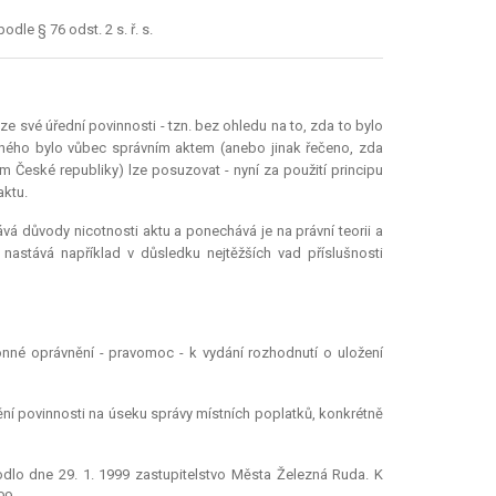
le § 76 odst. 2 s. ř. s.
e své úřední povinnosti - tzn. bez ohledu na to, zda to bylo
vaného bylo vůbec správním aktem (anebo jinak řečeno, zda
m České republiky) lze posuzovat - nyní za použití principu
aktu.
vá důvody nicotnosti aktu a ponechává je na právní teorii a
 nastává například v důsledku nejtěžších vad příslušnosti
nné oprávnění - pravomoc - k vydání rozhodnutí o uložení
ní povinnosti na úseku správy místních poplatků, konkrétně
odlo dne 29. 1. 1999 zastupitelstvo Města Železná Ruda. K