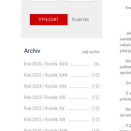
Kra
VYHLEDAT
Zrušit filtr
Ješ
namítá
nebylo
Archiv
plné
j
celý archiv
Na 
Rok 2026 / Ročník: XXIV
(6)
judika
správn
Rok 2025 / Ročník: XXIII
(12)
Zro
Rok 2024 / Ročník: XXII
(12)
Z 
Rok 2023 / Ročník: XXI
(12)
pokuty
Rok 2022 / Ročník: XX
(12)
Na 
za nez
Rok 2021 / Ročník: XIX
(12)
Z p
Rok 2020 / Ročník: XVIII
(12)