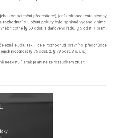
e jeho kompetenční předchůdce), jenž dokonce tento nicotný
e rozhodnutí o uložení pokuty bylo správně vydáno v rámci
ěž nicotné [§ 50 odst. 1 daňového řádu, § 5 odst. 1 písm.
Železná Ruda, tak i celé rozhodnutí právního předchůdce
ich nicotnost (§ 76 odst. 2, § 78 odst. 3 s. ř. s.).
 neexistují, a tak je ani nelze rozsudkem zrušit.
L
icky.