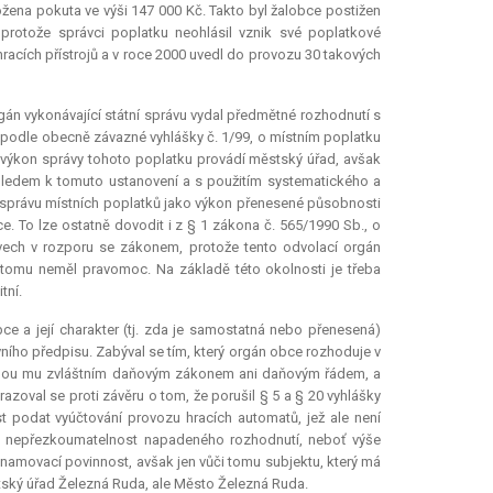
ožena pokuta ve výši 147 000 Kč. Takto byl žalobce postižen
 protože správci poplatku neohlásil vznik své poplatkové
hracích přístrojů a v roce 2000 uvedl do provozu 30 takových
án vykonávající státní správu vydal předmětné rozhodnutí s
je podle obecně závazné vyhlášky č. 1/99, o místním poplatku
 že výkon správy tohoto poplatku provádí městský úřad, avšak
zhledem k tomuto ustanovení a s použitím systematického a
 správu místních poplatků jako výkon přenesené působnosti
. To lze ostatně dovodit i z § 1 zákona č. 565/1990 Sb., o
vech v rozporu se zákonem, protože tento odvolací orgán
 tomu neměl pravomoc. Na základě této okolnosti je třeba
tní.
 a její charakter (tj. zda je samostatná nebo přenesená)
ího předpisu. Zabýval se tím, který orgán obce rozhoduje v
venou mu zvláštním daňovým zákonem ani daňovým řádem, a
zoval se proti závěru o tom, že porušil § 5 a § 20 vyhlášky
ost podat vyúčtování provozu hracích automatů, jež ale není
na nepřezkoumatelnost napadeného rozhodnutí, neboť výše
namovací povinnost, avšak jen vůči tomu subjektu, který má
ský úřad Železná Ruda, ale Město Železná Ruda.