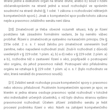
straně jedné a exekutivní orgán na straně druhé, anebo b) soud v řízení
občanskoprávním na straně jedné a soud rozhodující ve správním
soudnictví na straně druhé (§ 1 odst. 1 zákona o rozhodování některých
kompetenčních sporů.). Jinak o kompetenční spor podle tohoto zákona
nejde a pravomoc zvláštního senátu není dána.
[20] Zmatečností je třeba obecně rozumět situaci, kdy je řízení
postiženo tak zásadními formálními vadami, že by nemělo vůbec
probíhat. Řízení o zmatečnosti je vystavěno na kasačním principu. Dle §
235e odst. 2 o. s. ř. soud žalobu pro zmatečnost usnesením buď
zamítne, nebo napadené rozhodnutí zruší. Zruší-li rozhodnutí z důvodů
uvedených v § 229 odst. 1 písm. a), b) a d) nebo v § 229 odst. 2 písm. a)
a b), rozhodne též o zastavení řízení o věci, popřípadě o postoupení
věci orgánu, do jehož pravomoci náleží. Postoupení věci příslušnému
orgánu se vztahuje k § 229 odst. 1 písm. a) o. s. ř. (bylo rozhodnuto ve
věci, která nenáleží do pravomoci soudů).
[21] Zvláštní senát rozhoduje pouze kompetenční spory o pravomoc
nebo věcnou příslušnost. Pozitivním kompetenčním sporem je spor, ve
kterém si jedna strana osobuje pravomoc vydat rozhodnutí v totožné
věci individuálně určených účastníků, o níž bylo druhou stranou vydáno
pravomocné rozhodnutí. Účelem zřízení zvláštního senátu je řešit
procesní podmínku řízení o věci. Návrh na zahájení kompetenčního