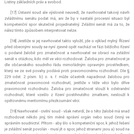
Listiny základních práv a svobod.
[17] Ústavní soud ale výslovně neuvedl, že navrhovatel takový návrh
zvláštnímu senátu podat má, ani že by v nastalé procesní situaci byl
kompetenční spor skutečně projednatelný. Zvláštní senát má za to, že
nález tímto způsobem interpretovat nelze.
[18] Jestliže si jej navrhovatel takto vyložil, jde o výklad mylný. Řízení
před obecnými soudy se nyní zjevně opět nachází ve fázi běžícího řízení
o podané žalobě pro zmatečnost a navrhovatel se obrací na zvláštní
senát s otázkou, kdo měl ve věci rozhodovat. Žaloba pro zmatečnost je
dle občanského soudního řádu mimořádným opravným prostředkem,
který se ze své povahy podává proti pravomocnému rozhodnutí. Dle §
229 odst. 2 písm. b) o. s. ř. může účastník napadnout žalobou pro
zmatečnost pravomocné rozhodnutí, jestliže v téže věci bylo dříve
pravomocně rozhodnuto. Žaloba pro zmatečnost slouží k odstranění
rozhodnutí, které vzešlo z řízení postihnutého zmatkem; neslouží k
opětovnému meritornímu přezkoumání věci.
[19] Navrhovatel - civilní soud - však netvrdí, že o této žalobě má snad
rozhodovat někdo jiný, tím méně správní orgán nebo soud činný ve
správním soudnictví. Přitom - aby šlo o kompetenční spor, k jehož řešení
je zvláštní senát povolán - musí jít o spor, jehož stranami jsou a) soud na