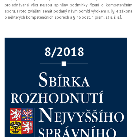
projednávané věci nejsou splněny podmínky řízení o kompetenčním
sporu. Proto zvláštní senát podaný návrh odmítl výrokem II. [§ 4 zákona
o některých kompetenčních sporech a § 46 odst. 1 písm. a) s. ř. s.].