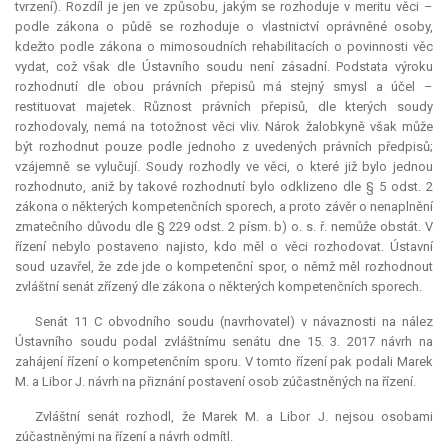
tvrzení). Rozdíl je jen ve způsobu, jakým se rozhoduje v meritu věci –
podle zákona o půdě se rozhoduje o vlastnictví oprávněné osoby,
kdežto podle zákona o mimosoudních rehabilitacích o povinnosti věc
vydat, což však dle Ústavního soudu není zásadní. Podstata výroku
rozhodnutí dle obou právních přepisů má stejný smysl a účel –
restituovat majetek. Různost právních přepisů, dle kterých soudy
rozhodovaly, nemá na totožnost věci vliv. Nárok žalobkyně však může
být rozhodnut pouze podle jednoho z uvedených právních předpisů;
vzájemně se vylučují. Soudy rozhodly ve věci, o které již bylo jednou
rozhodnuto, aniž by takové rozhodnutí bylo odklizeno dle § 5 odst. 2
zákona o některých kompetenčních sporech, a proto závěr o nenaplnění
zmatečního důvodu dle § 229 odst. 2 písm. b) o. s. ř. nemůže obstát. V
řízení nebylo postaveno najisto, kdo měl o věci rozhodovat. Ústavní
soud uzavřel, že zde jde o kompetenční spor, o němž měl rozhodnout
zvláštní senát zřízený dle zákona o některých kompetenčních sporech.
Senát 11 C obvodního soudu (navrhovatel) v návaznosti na nález
Ústavního soudu podal zvláštnímu senátu dne 15. 3. 2017 návrh na
zahájení řízení o kompetenčním sporu. V tomto řízení pak podali Marek
M. a Libor J. návrh na přiznání postavení osob zúčastněných na řízení.
Zvláštní senát rozhodl, že Marek M. a Libor J. nejsou osobami
zúčastněnými na řízení a návrh odmítl.