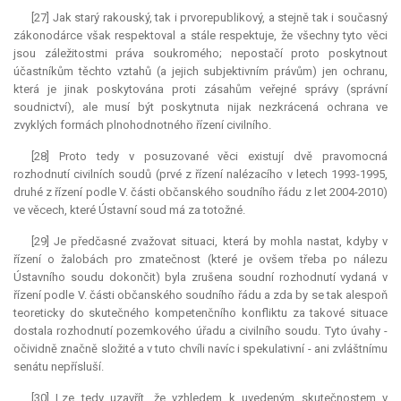
[27] Jak starý rakouský, tak i prvorepublikový, a stejně tak i současný
zákonodárce však respektoval a stále respektuje, že všechny tyto věci
jsou záležitostmi práva soukromého; nepostačí proto poskytnout
účastníkům těchto vztahů (a jejich subjektivním právům) jen ochranu,
která je jinak poskytována proti zásahům veřejné správy (správní
soudnictví), ale musí být poskytnuta nijak nezkrácená ochrana ve
zvyklých formách plnohodnotného řízení civilního.
[28] Proto tedy v posuzované věci existují dvě pravomocná
rozhodnutí civilních soudů (prvé z řízení nalézacího v letech 1993-1995,
druhé z řízení podle V. části občanského soudního řádu z let 2004-2010)
ve věcech, které Ústavní soud má za totožné.
[29] Je předčasné zvažovat situaci, která by mohla nastat, kdyby v
řízení o žalobách pro zmatečnost (které je ovšem třeba po nálezu
Ústavního soudu dokončit) byla zrušena soudní rozhodnutí vydaná v
řízení podle V. části občanského soudního řádu a zda by se tak alespoň
teoreticky do skutečného kompetenčního konfliktu za takové situace
dostala rozhodnutí pozemkového úřadu a civilního soudu. Tyto úvahy -
očividně značně složité a v tuto chvíli navíc i spekulativní - ani zvláštnímu
senátu nepřísluší.
[30] Lze tedy uzavřít, že vzhledem k uvedeným skutečnostem v