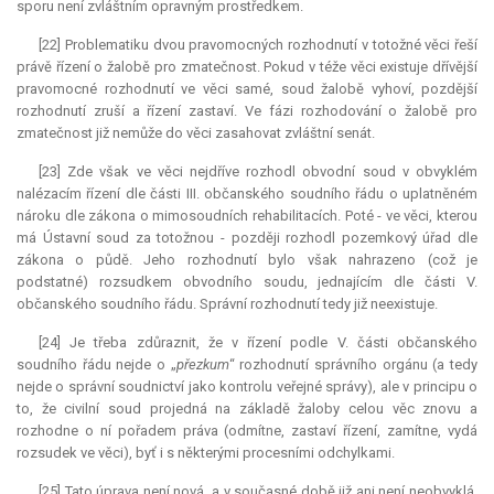
sporu není zvláštním opravným prostředkem.
[22] Problematiku dvou pravomocných rozhodnutí v totožné věci řeší
právě řízení o žalobě pro zmatečnost. Pokud v téže věci existuje dřívější
pravomocné rozhodnutí ve věci samé, soud žalobě vyhoví, pozdější
rozhodnutí zruší a řízení zastaví. Ve fázi rozhodování o žalobě pro
zmatečnost již nemůže do věci zasahovat zvláštní senát.
[23] Zde však ve věci nejdříve rozhodl obvodní soud v obvyklém
nalézacím řízení dle části III. občanského soudního řádu o uplatněném
nároku dle zákona o mimosoudních rehabilitacích. Poté - ve věci, kterou
má Ústavní soud za totožnou - později rozhodl pozemkový úřad dle
zákona o půdě. Jeho rozhodnutí bylo však nahrazeno (což je
podstatné) rozsudkem obvodního soudu, jednajícím dle části V.
občanského soudního řádu. Správní rozhodnutí tedy již neexistuje.
[24] Je třeba zdůraznit, že v řízení podle V. části občanského
soudního řádu nejde o „
přezkum
“ rozhodnutí správního orgánu (a tedy
nejde o správní soudnictví jako kontrolu veřejné správy), ale v principu o
to, že civilní soud projedná na základě žaloby celou věc znovu a
rozhodne o ní pořadem práva (odmítne, zastaví řízení, zamítne, vydá
rozsudek ve věci), byť i s některými procesními odchylkami.
[25] Tato úprava není nová, a v současné době již ani není neobvyklá.