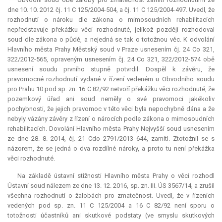
dne 10. 10. 2012 čj. 11 C 125/2004-504, a čj. 11 C 125/2004-497. Uvedl, že
rozhodnutí o nároku dle zákona o mimosoudních rehabilitacích
nepředstavuje překážku věci rozhodnuté, jelikož později rozhodoval
soud dle zákona o půdě, a nejedná se tak o totožnou věc. K odvolání
Hlavního města Prahy Městský soud v Praze usnesením čj. 24 Co 321,
322/2012-565, opraveným usnesením čj. 24 Co 321, 322/2012-574 obě
usnesení soudu prvního stupně potvrdil. Dospěl k závěru, že
pravomocné rozhodnutí vydané v řízení vedeném u Obvodního soudu
pro Prahu 10 pod sp. zn. 16 C 82/92 netvoří překážku věci rozhodnuté, že
pozemkový úřad ani soud neměly o své pravomoci jakékoliv
pochybnosti, že jejich pravomoc v této věci byla nepochybně dána a že
nebyly vázány závěry z řízení o nárocích podle zákona o mimosoudních
rehabilitacích. Dovolání Hlavního města Prahy Nejvyšší soud usnesením
ze dne 28. 8. 2014, čj. 21 Cdo 2791/2013 644, zamítl. Ztotožnil se s
názorem, že se jedná o dva rozdílné nároky, a proto tu není překážka
věci rozhodnuté.
Na základě ústavní stížnosti Hlavního města Prahy o věci rozhodl
Ústavní soud nálezem ze dne 13. 12. 2016, sp. zn. III. ÚS 3567/14, a zrušil
všechna rozhodnutí o žalobách pro zmatečnost. Uvedl, že v řízeních
vedených pod sp. zn. 11 C 125/2004 a 16 C 82/92 není sporu o
totožnosti účastníků ani skutkové podstaty (ve smyslu skutkových