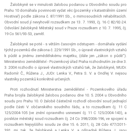
Žalobkyně se v minulosti žalobou podanou u Obvodního soudu pro
Prahu 10 domáhala povinnosti vydat věc (pozemky v katastrálním území
Hostivař) podle zákona č. 87/1991 Sb., o mimosoudních rehabilitacích.
Obvodní soud jí nevyhověl rozsudkem ze 13. 7. 1993, čj. 16 C 82/92-24.
Odvolání žalobkyně Městský soud v Praze rozsudkem z 10. 7. 1995, čj.
19 Co 561/93-53, zamítl.
Žalobkyně se poté - s větším časovým odstupem - domáhala vydání
týchž pozemků dle zákona č. 229/1991 Sb., o úpravě vlastnických vztahů
k půdě a jinému zemědělskému majetku, (dále jen „zákon o půdě“).
Ministerstvo zemědělství - Pozemkový úřad Praha rozhodnutím ze dne 3.
3. 2004 rozhodlo o úpravě vlastnických vztahů tak, že žalobkyně, MUDr.
Radomír Č., Růžena J., JUDr. Lenka V., Petra S. V. a Ondřej V. nejsou
vlastníky pozemků konkrétně určených.
Proti rozhodnutí Ministerstva zemědělství - Pozemkového úřadu
Praha brojila žalobkyně žalobou podanou dne 10. 5. 2004 u Obvodního
soudu pro Prahu 10. O žalobě částečně rozhodl obvodní soud jednající
podle části V. občanského soudního řádu, a to rozsudkem čj. 11 C
125/2004-105 (ve znění opravného usnesení čj. 11 C 125/2004-143), a
posléze městský soud rozsudkem čj. 24 Co 398/2006-196, ve spojení s
rozsudkem Nejvyššího soudu ze dne 15. 6. 2011, čj. 28 Cdo 477/2011-
391, mj. tak, že žalobkyně a Lenka V., a případně Růžena J., jsou