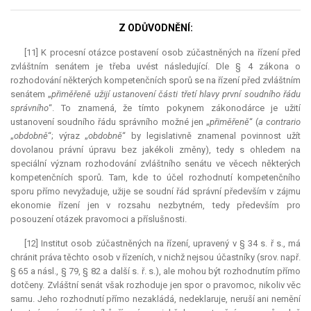
Z ODŮVODNĚNÍ:
[11] K procesní otázce postavení osob zúčastněných na řízení před
zvláštním senátem je třeba uvést následující. Dle § 4 zákona o
rozhodování některých kompetenčních sporů se na řízení před zvláštním
senátem „
přiměřeně užijí ustanovení části třetí hlavy první soudního řádu
správního
“. To znamená, že tímto pokynem zákonodárce je užití
ustanovení soudního řádu správního možné jen „
přiměřeně
“ (
a contrario
„
obdobně
“; výraz „
obdobně
“ by legislativně znamenal povinnost užít
dovolanou právní úpravu bez jakékoli změny), tedy s ohledem na
speciální význam rozhodování zvláštního senátu ve věcech některých
kompetenčních sporů. Tam, kde to účel rozhodnutí kompetenčního
sporu přímo nevyžaduje, užije se soudní řád správní především v zájmu
ekonomie řízení jen v rozsahu nezbytném, tedy především pro
posouzení otázek pravomoci a příslušnosti.
[12] Institut osob zúčastněných na řízení, upravený v § 34 s. ř s., má
chránit práva těchto osob v řízeních, v nichž nejsou účastníky (srov. např.
§ 65 a násl., § 79, § 82 a další s. ř. s.), ale mohou být rozhodnutím přímo
dotčeny. Zvláštní senát však rozhoduje jen spor o pravomoc, nikoliv věc
samu. Jeho rozhodnutí přímo nezakládá, nedeklaruje, neruší ani nemění