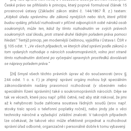
České právo se přihlásilo k principu, který poprvé formuloval článek 15
prosincové ústavy (Základní zákon státní č. 144/1867 Ř. z.) textem:
„
Kdykoli úřadu správnímu dle zákonů nynějších nebo těch, které příště
budou vydány, přísluší rozhodovati v příčině odporujících sobě nároků osob
soukromých, může ten, kdož by tímto rozhodnutím ve svých právech
soukromých vzal škodu, proti straně druhé řádným pořadem práva pomoci
hledati
.“ Tentýž princip, jen modernější češtinou, vyjádřila i Ústava I. ČSR v
§ 105 odst. 1: „
Ve všech případech, ve kterých úřad správní podle zákonů o
tom vydaných rozhoduje o nárocích soukromoprávních, volno jest straně
tímto rozhodnutím dotčené po vyčerpání opravných prostředků dovolávati
se nápravy pořadem práva.
“
[26] Smysl všech těchto právních úprav až do současnosti (srov. §
244 odst. 1 o. s. ř.) je zřejmý: správní orgány mohou být speciálním
zákonodárstvím nadány pravomocí rozhodovat (v obecném nebo
speciálním řízení správním) také o soukromoprávních nárocích. Děje se
tak ve věcech, které jsou např. příliš četné, než aby stát riskoval, že jimi
až k nehybnosti bude zahlcena soustava řádných soudů (srov. např.
stovky tisíc sporů o telefonní poplatky ročně), nebo jindy jde o věci
technicky náročné a vyžadující zvláštní znalosti. V takových případech
lze očekávat, že takové věci může efektivně projednat a rozhodnout
správní úřad odborně, organizačně i personálně dobře k tomu vybavený.