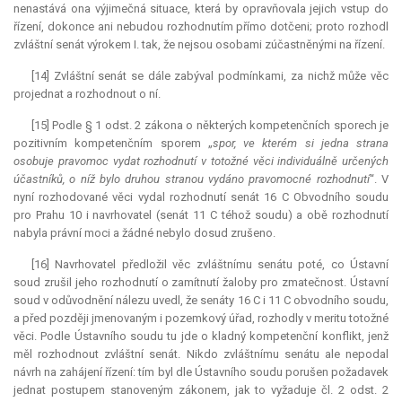
nenastává ona výjimečná situace, která by opravňovala jejich vstup do
řízení, dokonce ani nebudou rozhodnutím přímo dotčeni; proto rozhodl
zvláštní senát výrokem I. tak, že nejsou osobami zúčastněnými na řízení.
[14] Zvláštní senát se dále zabýval podmínkami, za nichž může věc
projednat a rozhodnout o ní.
[15] Podle § 1 odst. 2 zákona o některých kompetenčních sporech je
pozitivním kompetenčním sporem „
spor, ve kterém si jedna strana
osobuje pravomoc vydat rozhodnutí v totožné věci individuálně určených
účastníků, o níž bylo druhou stranou vydáno pravomocné rozhodnutí
“. V
nyní rozhodované věci vydal rozhodnutí senát 16 C Obvodního soudu
pro Prahu 10 i navrhovatel (senát 11 C téhož soudu) a obě rozhodnutí
nabyla právní moci a žádné nebylo dosud zrušeno.
[16] Navrhovatel předložil věc zvláštnímu senátu poté, co Ústavní
soud zrušil jeho rozhodnutí o zamítnutí žaloby pro zmatečnost. Ústavní
soud v odůvodnění nálezu uvedl, že senáty 16 C i 11 C obvodního soudu,
a před později jmenovaným i pozemkový úřad, rozhodly v meritu totožné
věci. Podle Ústavního soudu tu jde o kladný kompetenční konflikt, jenž
měl rozhodnout zvláštní senát. Nikdo zvláštnímu senátu ale nepodal
návrh na zahájení řízení: tím byl dle Ústavního soudu porušen požadavek
jednat postupem stanoveným zákonem, jak to vyžaduje čl. 2 odst. 2