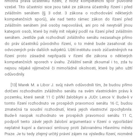
hmotná práva účastníků řízení, z nichž kompetenční spor původně
vzešel. Tito účastníci sice jsou také ze zákona účastníky řízení i před
zvláštním senátem (§ 3 odst. 3 zákona o rozhodování některých
kompetenčních sporů), ale nad tento rámec zákon do řízení před
zvláštním senátem jiné osoby nepovolává, ani pro ně nevytváří jinou
kategorii osob, které by měly mít nějaký podíl na řízení před zvláštním
senátem. Jestliže pak rozhodnutí zvláštního senátu nezasahuje přímo
do práv účastníků původního řízení, o to méně bude zasahovat do
odvozených práv dalších subjektů. Užití institutu osob zúčastněných na
řízení proto zásadně nepřipadá v řízení dle zákona o některých
kompetenčních sporech v úvahu. Zvláštní senát zkoumal i to, zda tu
nejsou nějaké výjimečné či mimořádné okolnosti, které by jeho užití
odůvodnily.
[13] Marek M. a Libor J. svůj návrh odůvodnili tím, že budou přímo
dotčeni rozhodnutím zvláštního senátu na svém vlastnickém právu k
pozemku, které senát 11 C přiřkl žalobkyni a JUDr. Lence V. Bude-li v
tomto řízení rozhodnuto ve prospěch pravomoci senátu 16 C, budou
zmatečná ta soudní rozhodnutí, která jejich vlastnictví zpochybnila.
Bude-li naopak rozhodnuto ve prospěch pravomoci senátu 11 C,
podpoří tento závěr jejich žalobní argumentaci v řízení o vypořádání
neplatné kupní a darovací smlouvy proti žalovanému Hlavnímu městu
Praze. Je tu tedy zřejmý určitý právní zájem na výsledku řízení, nicméně