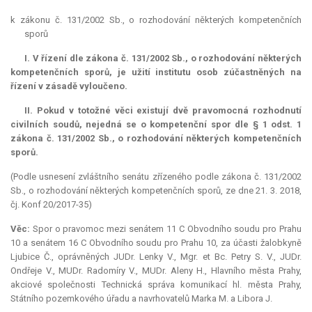
k zákonu č. 131/2002 Sb., o rozhodování některých kompetenčních
sporů
I. V řízení dle zákona č. 131/2002 Sb., o rozhodování některých
kompetenčních sporů, je užití institutu osob zúčastněných na
řízení v zásadě vyloučeno.
II. Pokud v totožné věci existují dvě pravomocná rozhodnutí
civilních soudů, nejedná se o kompetenční spor dle § 1 odst. 1
zákona č. 131/2002 Sb., o rozhodování některých kompetenčních
sporů.
(Podle usnesení zvláštního senátu zřízeného podle zákona č. 131/2002
Sb., o rozhodování některých kompetenčních sporů, ze dne 21. 3. 2018,
čj. Konf 20/2017-35)
Věc:
Spor o pravomoc mezi senátem 11 C Obvodního soudu pro Prahu
10 a senátem 16 C Obvodního soudu pro Prahu 10, za účasti žalobkyně
Ljubice Č., oprávněných JUDr. Lenky V., Mgr. et Bc. Petry S. V., JUDr.
Ondřeje V., MUDr. Radomíry V., MUDr. Aleny H., Hlavního města Prahy,
akciové společnosti Technická správa komunikací hl. města Prahy,
Státního pozemkového úřadu a navrhovatelů Marka M. a Libora J.