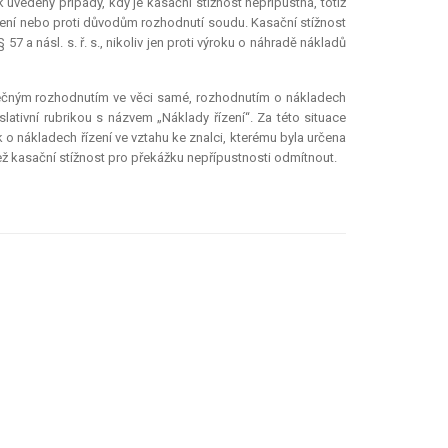
 uvedeny případy, kdy je kasační stížnost nepřípustná, totiž
řízení nebo proti důvodům rozhodnutí soudu. Kasační stížnost
 57 a násl. s. ř. s., nikoliv jen proti výroku o náhradě nákladů
nečným rozhodnutím ve věci samé, rozhodnutím o nákladech
slativní rubrikou s názvem „Náklady řízení“. Za této situace
 o nákladech řízení ve vztahu ke znalci, kterému byla určena
ž kasační stížnost pro překážku nepřípustnosti odmítnout.