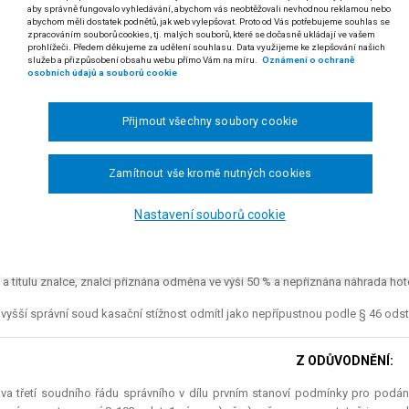
aby správně fungovalo vyhledávání, abychom vás neobtěžovali nevhodnou reklamou nebo
7/2003
abychom měli dostatek podnětů, jak web vylepšovat. Proto od Vás potřebujeme souhlas se
zpracováním souborů cookies, tj. malých souborů, které se dočasně ukládají ve vašem
prohlížeči. Předem děkujeme za udělení souhlasu. Data využijeme ke zlepšování našich
 odst. 2 a § 104 odst. 2 soudního řádu správního
služeb a přizpůsobení obsahu webu přímo Vám na míru.
Oznámení o ochraně
osobních údajů a souborů cookie
zhodnutí soudu podle § 58 odst. 2 s. ř. s. o přiznání odměny znalci
k je svým obsahem i formou rozhodnutím o nákladech řízení podle § 104
mu; kasační stížnost proti němu směřující soud odmítne podle § 46 odst. 1 
Přijmout všechny soubory cookie
 usnesení Nejvyššího správního soudu ze dne 12. 8. 2003, čj. 5 As 22/2003-41)
Zamítnout vše kromě nutných cookies
gr. Pavel F. v P. proti Zeměměřickému a katastrálnímu inspektorátu v Pardubicíc
esením Krajského soudu v Hradci Králové ze dne 22. 5. 2003 byla přiznána zn
Nastavení souborů cookie
3 odměna, včetně zvýšení odměny, a náhrada hotových výdajů, včetně náhrady u
s podanou kasační stížností se žalobce domáhal zrušení tohoto usnesení a 
 a titulu znalce, znalci přiznána odměna ve výši 50 % a nepřiznána náhrada hot
vyšší správní soud kasační stížnost odmítl jako nepřípustnou podle § 46 odst. 1
Z ODŮVODNĚNÍ:
va třetí soudního řádu správního v dílu prvním stanoví podmínky pro podání 