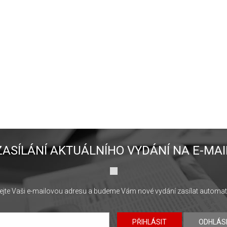
ZASÍLÁNÍ AKTUÁLNÍHO VYDÁNÍ NA E-MAI
jte Vaši e-mailovou adresu a budeme Vám nové vydání zasílat automat
PŘIHLÁSIT
ODHLÁS