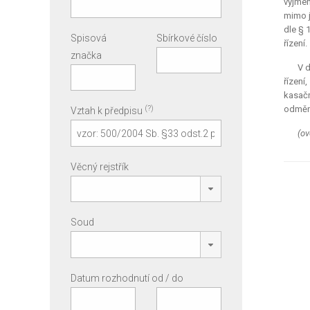
vyjmen
mimo j
dle § 1
Spisová
Sbírkové číslo
řízení.
značka
V 
řízení
kasačn
(?)
odměna
Vztah k předpisu
(ov
Věcný rejstřík
Soud
Datum rozhodnutí od / do