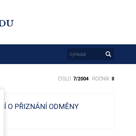
UDU
ČÍSLO:
7/2004
· ROČNÍK:
II
NÍ O PŘIZNÁNÍ ODMĚNY