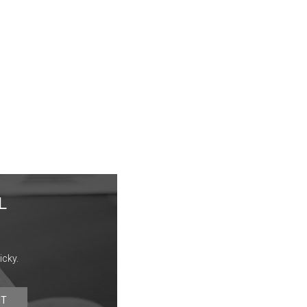
L
icky.
IT