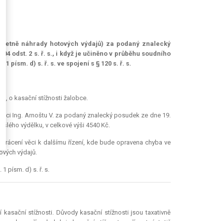
 (včetně náhrady hotových výdajů) za podaný znalecký
 odst. 2 s. ř. s., i když je učiněno v průběhu soudního
písm. d) s. ř. s. ve spojení s § 120 s. ř. s.
h, o kasační stížnosti žalobce.
alci Ing. Arnoštu V. za podaný znalecký posudek ze dne 19.
šlého výdělku, v celkové výši 4540 Kč.
vrácení věci k dalšímu řízení, kde bude opravena chyba ve
ových výdajů.
 písm. d) s. ř. s.
kasační stížnosti. Důvody kasační stížnosti jsou taxativně