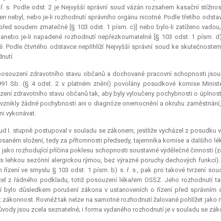
 ř. s. Podle odst. 2 je Nejvyšší správní soud vázán rozsahem kasační stížnosti
n nebyl, nebo je-li rozhodnutí správního orgánu nicotné. Podle třetího odstavc
 před soudem zmatečné [§ 103 odst. 1 písm. c)] nebo bylo-li zatíženo vadou
anebo je-li napadené rozhodnutí nepřezkoumatelné [§ 103 odst. 1 písm. d)]
é. Podle čtvrtého odstavce nepřihlíží Nejvyšší správní soud ke skutečnostem
nutí.
posouzení zdravotního stavu občanů a dochované pracovní schopnosti jsou
91 Sb. (§ 4 odst. 2 v platném znění) povolány posudkové komise Ministers
ení zdravotního stavu občanů tak, aby byly vyloučeny pochybnosti o úplnost
vznikly žádné pochybnosti ani o diagnóze onemocnění a okruhu zaměstnání,
i vykonávat.
d I. stupně postupoval v souladu se zákonem, jestliže vycházel z posudku 
saném složení, tedy za přítomnosti předsedy, tajemníka komise a dalšího léka
 jako rozhodující příčina poklesu schopnosti soustavné výdělečné činnosti (zd
i s lehkou sezónní alergickou rýmou, bez výrazné poruchy dechových funkcí).
 řízení ve smyslu § 103 odst. 1 písm. b) s. ř. s., pak pro takové tvrzení s
el z řádného podkladu, totiž posouzení lékařem OSSZ. Jeho rozhodnutí tak
ní bylo důsledkem porušení zákona v ustanoveních o řízení před správním
it zákonnost. Rovněž tak nelze na samotné rozhodnutí žalované pohlížet jako
důvody jsou zcela seznatelné; i forma vydaného rozhodnutí je v souladu se zá