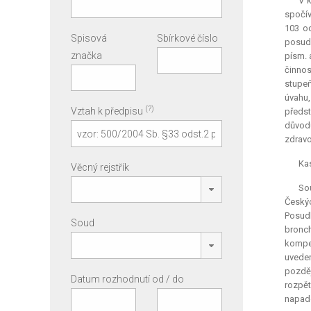
V k
spočív
103 od
Spisová
Sbírkové číslo
posudk
značka
písm. 
činnos
stupeň
úvahu,
(?)
Vztah k předpisu
předs
důvod
zdravo
Kas
Věcný rejstřík
So
Českýc
Posudk
Soud
bronc
kompen
uveden
pozděj
Datum rozhodnutí od / do
rozpět
napade