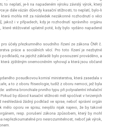
; to neplatí, je-li na napadeném výroku závislý výrok, který
e je dále vázán důvody kasační stížnosti; to neplatí, bylo-li
, která mohla mít za následek nezákonné rozhodnutí o věci
, jakož i v případech, kdy je rozhodnutí správního orgánu
, které stěžovatel uplatnil poté, kdy bylo vydáno napadené
 pro účely přezkumného soudního řízení ze zákona ČNR č.
tva práce a sociálních věcí. Pro toto řízení je nezbytné
i podkladů, na jejichž základě bylo posouzení prováděno, a
 která zjištěným onemocněním vyhovují a která jsou občané
vydaného posudkovou komisí ministerstva, která zasedala v
ře, a to z oboru ftiseologie, tudíž z oboru nemoci, jež byla
e: asthma bronchiale prvního typu při polyvalentní inhalační
 Pokud by důvod kasační stížnosti měl spočívat v tvrzených
oud neshledává žádný podklad ve spise, neboť správní orgán
 mělo oporu ve spisu; nevyšlo nijak najevo, že by takové
 orgánem, resp. porušení zákona způsobem, který by mohl
 na nepřezkoumatelné pro nesrozumitelnost, neboť jak výrok,
konem.