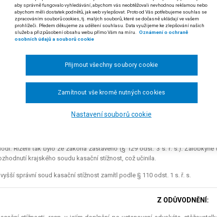
aby správně fungovalo vyhledávání, abychom vás neobtěžovali nevhodnou reklamou nebo
vodu kasační stížnosti podle § 103 odst. 1 písm. b) s. ř. s., spočívající
abychom měli dostatek podnětů, jak web vylepšovat. Proto od Vás potřebujeme souhlas se
zpracováním souborů cookies, tj. malých souborů, které se dočasně ukládají ve vašem
zel, neměl oporu ve spisech, nelze ve věci týkající se dávky důchodov
prohlížeči. Předem děkujeme za udělení souhlasu. Data využijeme ke zlepšování našich
iže Česká správa sociálního zabezpečení ve svém rozhodnutí vycház
služeb a přizpůsobení obsahu webu přímo Vám na míru.
Oznámení o ochraně
osobních údajů a souborů cookie
y sociálního zabezpečení.
 rozsudku Nejvyššího správního soudu ze dne 11. 11. 2003, čj. 5 Ads 15/2003-60)
Přijmout všechny soubory cookie
enata G. v Č. proti České správě sociálního zabezpečení o odnětí částečného 
lovaná svým rozhodnutím ze dne 23. 5. 2002 odňala žalobkyni částečný inv
Zamítnout vše kromě nutných cookies
ního zabezpečení v Českých Budějovicích ze dne 10. 5. 2002, podle kterého j
vné výdělečné činnosti poklesla o 20 %.
Nastavení souborů cookie
pravnému prostředku žalobkyně (podle tehdy účinných procesních předpisů)
02 rozhodnutí žalované potvrdil. Žalobkyně se včas odvolala k Vrchnímu so
odl. Řízení tak bylo ze zákona zastaveno (§ 129 odst. 3 s. ř. s.). Žalobkyně
rozhodnutí krajského soudu kasační stížnost, což učinila.
vyšší správní soud kasační stížnost zamítl podle § 110 odst. 1 s. ř. s.
Z ODŮVODNĚNÍ: