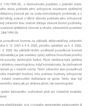
č. 155/1995 Sb., o důchodovém pojištění, v platném znění,
ivého stavu poklesla jeho schopnost soustavné výdělečné
výdělečnou činnost jen za zcela mimořádných podmínek, a z
lidní tehdy, pokud z téhož důvodu poklesla jeho schopnost
vý zdravotní stav značně ztěžuje obecné životní podmínky.
ustavné výdělečné činnosti a okruhu zdravotních postižení
. 284/1995 Sb.
la posudková komise na základě stěžovatelčiny zdravotní
3. 12. 2001 a 4. 6. 2002, plicního vyšetření ze 3. 4. 2002,
 3. 4. 2002. Na základě těchto podkladů posudková komise
těžovatelky je (jak uvedeno výše) asthma bronchiale prvního
zné poruchy dechových funkcí. Plicní ventilace byla zjištěna
i stránkou neurologickou, když konstatovala, že záchvatové
záznam je v mezích normy. Tento zdravotní stav posudková
zvolila maximální možnou míru poklesu hodnoty schopnosti
i ostatní onemocnění dokládaná ve spise. Tento stav byl
otního stavu jak po stránce plicní, tak neurologické.
ydání žalovaného rozhodnutí plně ani částečně invalidní;
ávné.
ré mu předcházelo, a to v rozsahu vymezeném ustanovením §