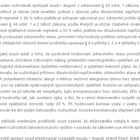
svém rozhodnutí vycházel soud I. stupně z ustanovení § 39 odst. 1 zákona 
něhož je občan plně invalidní, pokud z důvodu jeho dlouhodobě nepřízn
ti nejméně o 66 % nebo jestliže je schopen vykonávat pro zdravotní potíže 
vení § 44 odst. 1 a 2 téhož zákona, podle kterých je občan částečně inva
vné výdělečné činnosti nejméně o 33 % nebo jestliže mu dlouhodobě nepřízni
 posouzení zdravotního stavu, procentní míry hodnoty poklesu schopnosti so
 ztěžujících obecné životní podmínky upravuje § 6 a přílohy č. 2 a 4 vyhlášky č
ajský soud vyšel z toho, že podrobné hodnocení zdravotního stavu proved
ntace, doložené odbornými nálezy, především neurologického vyšetření ze dne 
logické dokumentace (vyšetření nedatováno) a vyšetření krevních plynů ze
tovala, že rozhodující příčinou dlouhodobě nepříznivého zdravotního stavu s
ři polyvalentní inhalační alergii s lehkou sezónní alergickou rýmou bez výra
 a to na základě opakovaných spirometrických vyšetření. Komise se zabývala 
nění se již několik let nevyskytlo, bylo kompenzováno bez záchvatů, EEG 
 hodnotila tak, jak uvedeno výše, s tím, že v rámci stanoveného rozpětí 
vné výdělečné činnosti, tedy 20 %. Při hodnocení komise vzala v úvahu 
tován ke dni vydání žalovaného rozhodnutí. Komise konstatovala zlepšení zdrav
 základě uvedených podkladů soud uzavřel, že stěžovatelka nebyla k datu v
né rozhodnutí žalované je proto vydáno v souladu se zákonem a je věcně spr
vyšší správní soud přezkoumal rozsudek soudu I. stupně včetně řízení, kte