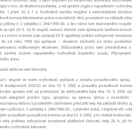
asační stížnosti, resp. v jejím doplnění po ustanovení advokáta, stěžovatel
ající v tom, že skutková podstata, z níž správní orgán v napadeném rozhodnu
st. 1 písm. b) s. ř. s. Konkrétně namítla neúplné a nedostatečné zhodno
ové komise Ministerstva práce a sociálních věcí, provedené na základě zdravo
a) přílohy č. 2 vyhlášky č. 284/1995 Sb. a že v rámci tam stanoveného rozpě
ti ve výši 20 %. Ze tří stupňů nemoci dolních cest dýchacích (asthma bronch
 a v tomto rozmezí pak uznávají 20 % vyjádřený pokles schopnosti soustavné 
 že od roku 1993 trpí epilepsií – absence záchvatů po dobu posledních
tavovanou indikovaným ekzémem. Stěžovatelka proto není přesvědčena o o
ů navrhla zrušení napadeného rozhodnutí krajského soudu. Připojenými
tního stavu.
ační stížnost není důvodná.
ud I. stupně ve svém rozhodnutí vycházel z obsahu posudkového spisu, 
h Budějovicích (OSSZ) ze dne 10. 5. 2002 a posudku posudkové komise M
ovým spisem měl za prokázané, že stěžovatelka byla dne 10. 5. 2002 vy
hiale alergické prvního typu, spojenou se sennou rýmou s normálním 
zovanou léčbou s posledním záchvatem před pěti lety. Na základě těchto zjiš
ým v příloze č. 2 vyhlášky č. 284/1995 Sb., v platném znění, v kapitole VIII. oddí
ším posudkem posudkové komise ze dne 25. 9. 2002, a to včetně hodnocení zd
í míry poklesu schopnosti soustavné výdělečné činnosti, tedy 20 %, při 
ného rozhodnutí žalované.