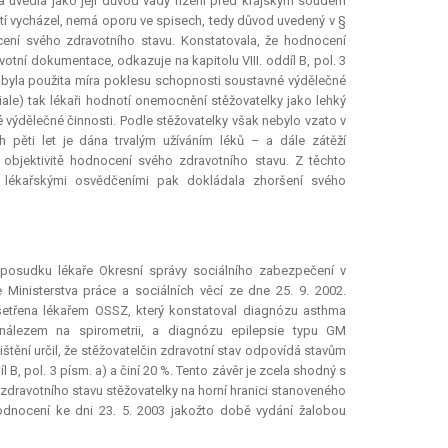
ka uvedla jako její důvod vady řízení před krajským soudem
tí vycházel, nemá oporu ve spisech, tedy důvod uvedený v §
cení svého zdravotního stavu. Konstatovala, že hodnocení
tní dokumentace, odkazuje na kapitolu VIII. oddíl B, pol. 3
tí byla použita míra poklesu schopnosti soustavné výdělečné
iale) tak lékaři hodnotí onemocnění stěžovatelky jako lehký
výdělečné činnosti. Podle stěžovatelky však nebylo vzato v
 pěti let je dána trvalým užíváním léků – a dále zátěží
bjektivitě hodnocení svého zdravotního stavu. Z těchto
 lékařskými osvědčeními pak dokládala zhoršení svého
posudku lékaře Okresní správy sociálního zabezpečení v
inisterstva práce a sociálních věcí ze dne 25. 9. 2002.
šetřena lékařem OSSZ, který konstatoval diagnózu asthma
nálezem na spirometrii, a diagnózu epilepsie typu GM
tění určil, že stěžovatelčin zdravotní stav odpovídá stavům
l B, pol. 3 písm. a) a činí 20 %. Tento závěr je zcela shodný s
ravotního stavu stěžovatelky na horní hranici stanoveného
hodnocení ke dni 23. 5. 2003 jakožto době vydání žalobou