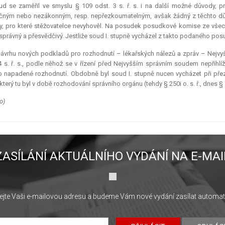
ud se zaměřil ve smyslu § 109 odst. 3 s. ř. s. i na další možné důvody, 
ným nebo nezákonným, resp. nepřezkoumatelným, avšak žádný z těchto dův
, pro které stěžovatelce nevyhověl. Na posudek posudkové komise ze všech
 správný a přesvědčivý. Jestliže soud I. stupně vycházel z takto podaného pos
ávrhu nových podkladů pro rozhodnutí – lékařských nálezů a zpráv – Nejvyš
4 s. ř. s., podle něhož se v řízení před Nejvyšším správním soudem nepřihlíž
 napadené rozhodnutí. Obdobně byl soud I. stupně nucen vycházet při pře
který tu byl v době rozhodování správního orgánu (tehdy § 250i o. s. ř., dnes § 75
o)
ZASÍLÁNÍ AKTUÁLNÍHO VYDÁNÍ NA E-MAI
jte Vaši e-mailovou adresu a budeme Vám nové vydání zasílat automat