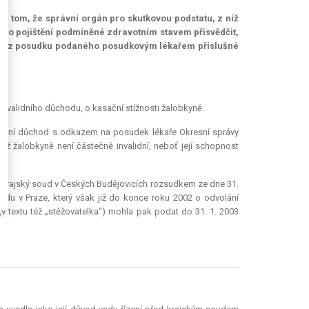
ho v tom, že správní orgán pro skutkovou podstatu, z níž
ého pojištění podmíněné zdravotním stavem přisvědčit,
ela z posudku podaného posudkovým lékařem příslušné
invalidního důchodu, o kasační stížnosti žalobkyně.
alidní důchod s odkazem na posudek lékaře Okresní správy
iž žalobkyně není částečně invalidní, neboť její schopnost
 Krajský soud v Českých Budějovicích rozsudkem ze dne 31.
udu v Praze, který však již do konce roku 2002 o odvolání
 (v textu též „stěžovatelka“) mohla pak podat do 31. 1. 2003