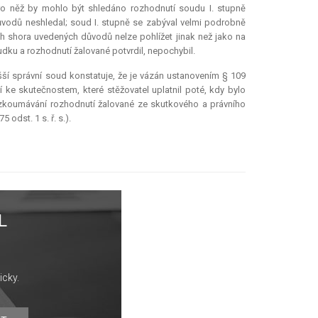
pro něž by mohlo být shledáno rozhodnutí soudu I. stupně
odů neshledal; soud I. stupně se zabýval velmi podrobně
 shora uvedených důvodů nelze pohlížet jinak než jako na
udku a rozhodnutí žalované potvrdil, nepochybil.
ší správní soud konstatuje, že je vázán ustanovením § 109
í ke skutečnostem, které stěžovatel uplatnil poté, kdy bylo
zkoumávání rozhodnutí žalované ze skutkového a právního
 odst. 1 s. ř. s.).
L
icky.