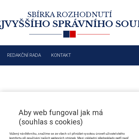
SBÍRKA ROZHODNUTÍ
JVYŠŠÍHO SPRÁVNÍHO SO
REDAKČNÍ RADA
KONTAKT
DŮVODY KASAČNÍ STÍŽNOSTI
/2004
Aby web fungoval jak má
(souhlas s cookies)
Vážený návštěvníku, snažíme se ze všech sil přinášet vysokou úroveň uživatelského
3 odst. 1 písm. b) soudního řádu správního
komfortu při používání našich webových stránek. Mezi základní předpoklady patří např.