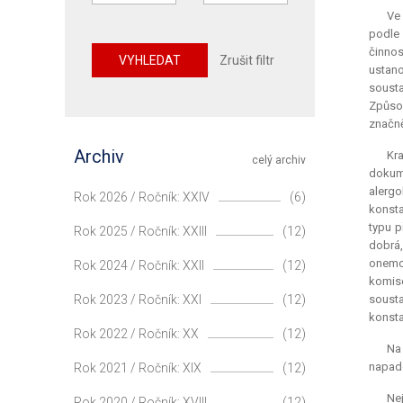
Ve 
podle 
činnos
VYHLEDAT
Zrušit filtr
ustano
sousta
Způsob
značně
Archiv
Kr
celý archiv
dokume
alergo
Rok 2026 / Ročník: XXIV
(6)
konsta
typu p
Rok 2025 / Ročník: XXIII
(12)
dobrá,
onemoc
Rok 2024 / Ročník: XXII
(12)
komise
Rok 2023 / Ročník: XXI
(12)
sousta
konsta
Rok 2022 / Ročník: XX
(12)
Na
napade
Rok 2021 / Ročník: XIX
(12)
Nej
Rok 2020 / Ročník: XVIII
(12)