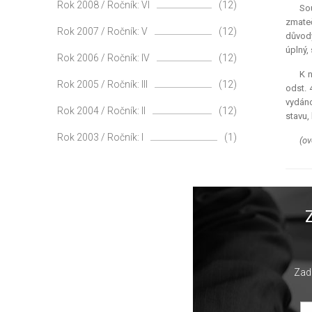
Rok 2008 / Ročník: VI
(12)
So
zmateč
Rok 2007 / Ročník: V
(12)
důvody
úplný,
Rok 2006 / Ročník: IV
(12)
K n
Rok 2005 / Ročník: III
(12)
odst. 
vydáno
Rok 2004 / Ročník: II
(12)
stavu, 
Rok 2003 / Ročník: I
(1)
(ov
Zade