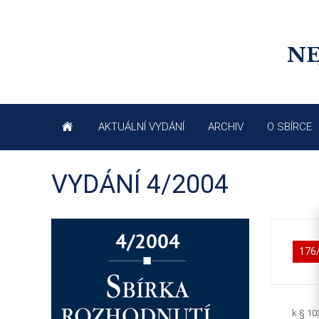
NE
AKTUÁLNÍ VYDÁNÍ
ARCHIV
O SBÍRCE
VYDÁNÍ 4/2004
176
k § 10