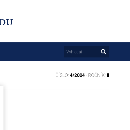
UDU
ČÍSLO:
4/2004
· ROČNÍK:
II