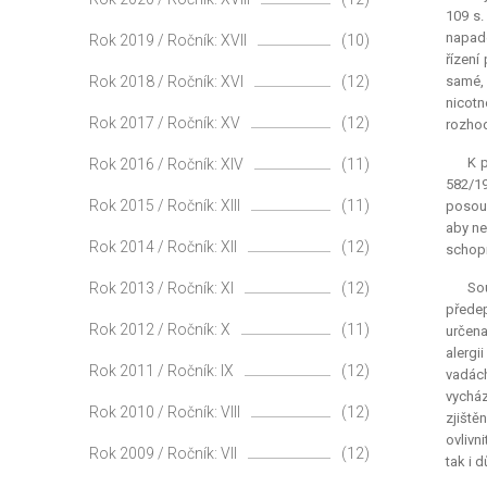
109 s.
napade
Rok 2019 / Ročník: XVII
(10)
řízení
Rok 2018 / Ročník: XVI
(12)
samé, 
nicotn
Rok 2017 / Ročník: XV
(12)
rozhod
K 
Rok 2016 / Ročník: XIV
(11)
582/19
Rok 2015 / Ročník: XIII
(11)
posouz
aby ne
Rok 2014 / Ročník: XII
(12)
schopn
Rok 2013 / Ročník: XI
(12)
Sou
předep
Rok 2012 / Ročník: X
(11)
určena
alergi
Rok 2011 / Ročník: IX
(12)
vadách
vycház
Rok 2010 / Ročník: VIII
(12)
zjiště
ovlivn
Rok 2009 / Ročník: VII
(12)
tak i 